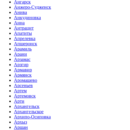
Ангарск
Анжеро-Судженск
Анива
Анкудиновка
Анна
Антрацит
Апатиты
Апрелевка
Апшеронск
Арамиль
Арани
Арзамас
Арзгир
Армавир
Армянск
Аромашево
Арсеньев
Артем
Артемовск
Арти
Архангельск
Архангельское
Архипо-Осиповка
Архыз
Аршан