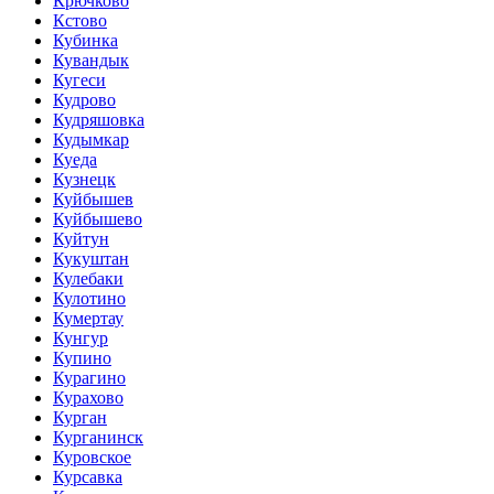
Крючково
Кстово
Кубинка
Кувандык
Кугеси
Кудрово
Кудряшовка
Кудымкар
Куеда
Кузнецк
Куйбышев
Куйбышево
Куйтун
Кукуштан
Кулебаки
Кулотино
Кумертау
Кунгур
Купино
Курагино
Курахово
Курган
Курганинск
Куровское
Курсавка