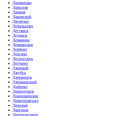
Далматово
Данилов
Данков
Даровской
Двуречье
Дебальцево
Дегтярск
Дедовск
Демьянка
Демьянское
Дербент
Дергачи
Десногорск
Детчино
Джанкой
Джубга
Дзержинск
Дзержинский
Дивеево
Дивногорск
Дивноморское
Димитровград
Динская
Дмитров
Днепрорудное