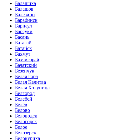
Балашиха
Балашов
Балезино
Барабинск
Барнаул
Барсуки
Басань
Батагай
Батайск
Бахмут
Бахчисарай
Бачатский
Безенчук
Белая Гора
Белая Калитва
Белая Холуница
Белгород
Белебей
Белёв
Белово
Беловодск
Белогорск
Белое
Белозерск
Белокуриха