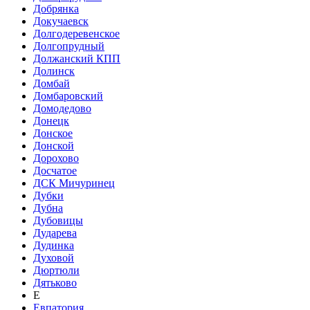
Добрянка
Докучаевск
Долгодеревенское
Долгопрудный
Должанский КПП
Долинск
Домбай
Домбаровский
Домодедово
Донецк
Донское
Донской
Дорохово
Досчатое
ДСК Мичуринец
Дубки
Дубна
Дубовицы
Дударева
Дудинка
Духовой
Дюртюли
Дятьково
Е
Евпатория