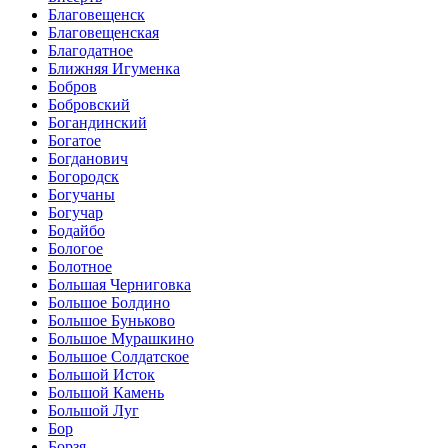
Благовещенск
Благовещенская
Благодатное
Ближняя Игуменка
Бобров
Бобровский
Богандинский
Богатое
Богданович
Богородск
Богучаны
Богучар
Бодайбо
Бологое
Болотное
Большая Черниговка
Большое Болдино
Большое Буньково
Большое Мурашкино
Большое Солдатское
Большой Исток
Большой Камень
Большой Луг
Бор
Борзя