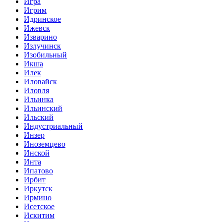
Игра
Игрим
Идринское
Ижевск
Изварино
Излучинск
Изобильный
Икша
Илек
Иловайск
Иловля
Ильинка
Ильинский
Ильский
Индустриальный
Инзер
Иноземцево
Инской
Инта
Ипатово
Ирбит
Иркутск
Ирмино
Исетское
Искитим