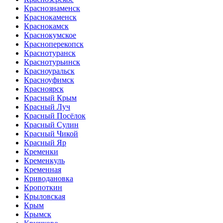
Краснознаменск
Краснокаменск
Краснокамск
Краснокумское
Красноперекопск
Краснотуранск
Краснотурьинск
Красноуральск
Красноуфимск
Красноярск
Красный Крым
Красный Луч
Красный Посёлок
Красный Сулин
Красный Чикой
Красный Яр
Кременки
Кременкуль
Кременная
Криводановка
Кропоткин
Крыловская
Крым
Крымск