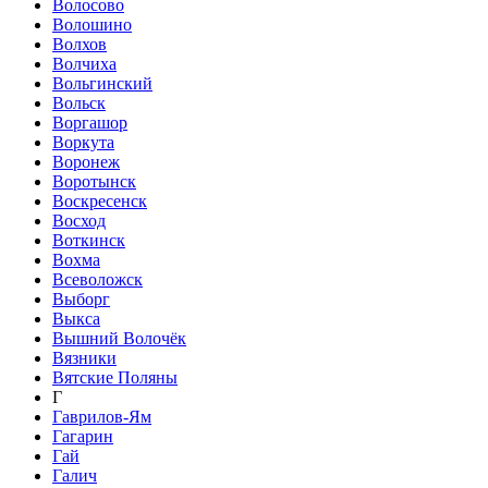
Волосово
Волошино
Волхов
Волчиха
Вольгинский
Вольск
Воргашор
Воркута
Воронеж
Воротынск
Воскресенск
Восход
Воткинск
Вохма
Всеволожск
Выборг
Выкса
Вышний Волочёк
Вязники
Вятские Поляны
Г
Гаврилов-Ям
Гагарин
Гай
Галич