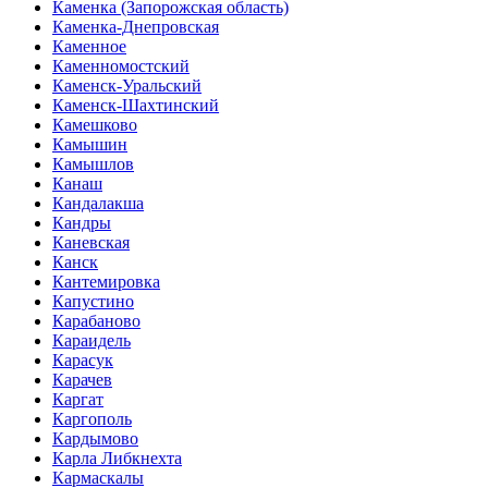
Каменка (Запорожская область)
Каменка-Днепровская
Каменное
Каменномостский
Каменск-Уральский
Каменск-Шахтинский
Камешково
Камышин
Камышлов
Канаш
Кандалакша
Кандры
Каневская
Канск
Кантемировка
Капустино
Карабаново
Караидель
Карасук
Карачев
Каргат
Каргополь
Кардымово
Карла Либкнехта
Кармаскалы