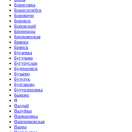
Борисовка
Борисоглебск
Боровичи
Боровск
Боровский
Бронницы
Брюховецкая
Брянка
Брянск
Бугаевка
Бугульма
Бугуруслан
Буденновск
Бузаево
Бузулук
Булгаково
Бутурлиновка
Быково
В
Валдай
Валуйки
Варваровка
Варениковская
Варна