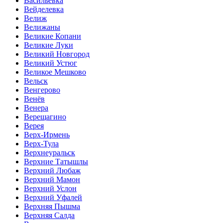
Васильевка
Вейделевка
Велиж
Велижаны
Великие Копани
Великие Луки
Великий Новгород
Великий Устюг
Великое Мешково
Вельск
Венгерово
Венёв
Венера
Верещагино
Верея
Верх-Ирмень
Верх-Тула
Верхнеуральск
Верхние Татышлы
Верхний Любаж
Верхний Мамон
Верхний Услон
Верхний Уфалей
Верхняя Пышма
Верхняя Салда