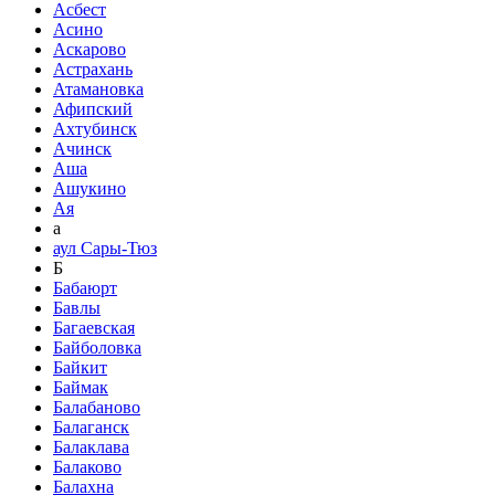
Асбест
Асино
Аскарово
Астрахань
Атамановка
Афипский
Ахтубинск
Ачинск
Аша
Ашукино
Ая
а
аул Сары-Тюз
Б
Бабаюрт
Бавлы
Багаевская
Байболовка
Байкит
Баймак
Балабаново
Балаганск
Балаклава
Балаково
Балахна