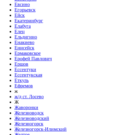
Евсино
Егорьевск
Ейск
Екатеринбург
Елабуга
Елец
Ельдигино
Енакиево
Енисейск
Ермаковское
Ерофей Павлович
Ершов
Ессентуки
Ессентукская
Еткуль
Ефремов
ж
ж/д ст. Лосево
Ж
Жаворонки
Железноводск
Железноводский
Железногорск
Железногорск-Илимский
Желтое