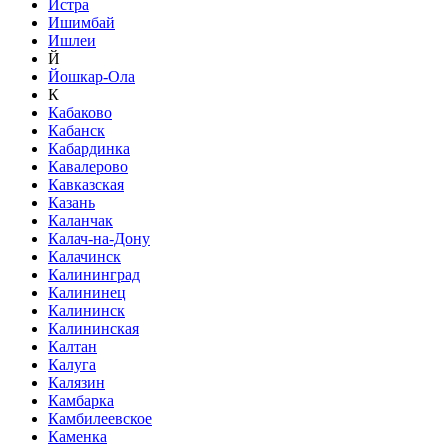
Истра
Ишимбай
Ишлеи
Й
Йошкар-Ола
К
Кабаково
Кабанск
Кабардинка
Кавалерово
Кавказская
Казань
Каланчак
Калач-на-Дону
Калачинск
Калининград
Калининец
Калининск
Калининская
Калтан
Калуга
Калязин
Камбарка
Камбилеевское
Каменка