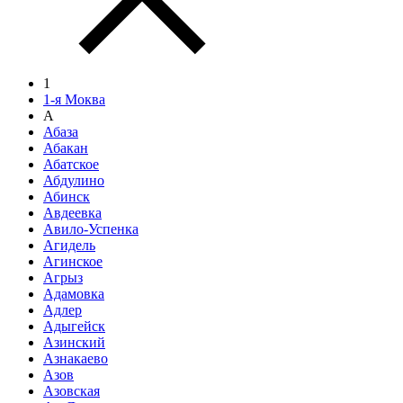
1
1-я Моква
А
Абаза
Абакан
Абатское
Абдулино
Абинск
Авдеевка
Авило-Успенка
Агидель
Агинское
Агрыз
Адамовка
Адлер
Адыгейск
Азинский
Азнакаево
Азов
Азовская