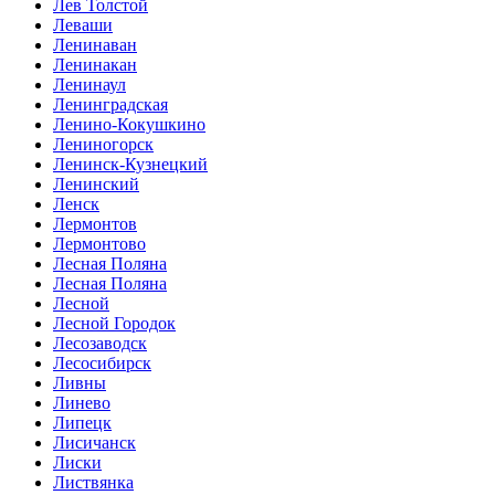
Лев Толстой
Леваши
Ленинаван
Ленинакан
Ленинаул
Ленинградская
Ленино-Кокушкино
Лениногорск
Ленинск-Кузнецкий
Ленинский
Ленск
Лермонтов
Лермонтово
Лесная Поляна
Лесная Поляна
Лесной
Лесной Городок
Лесозаводск
Лесосибирск
Ливны
Линево
Липецк
Лисичанск
Лиски
Листвянка