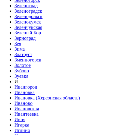
Зеленогорск
Зеленоград
Зеленоградск
Зеленодольск
Зеленокумск
Зеленчукская
Зеленый Бор
Зерноград
Зея
Зима
Златоуст
Змеиногорск
Золотое
Зубово
Зуевка
И
Ивангород
Ивановка
Ивановка (Херсонская область)
Иваново
Ивановская
Ивантеевка
Ивня
Игарка
Иглино