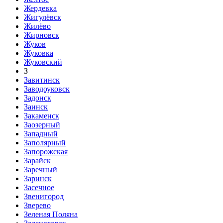
Жердевка
Жигулёвск
Жилёво
Жирновск
Жуков
Жуковка
Жуковский
З
Завитинск
Заводоуковск
Задонск
Заинск
Закаменск
Заозерный
Западный
Заполярный
Запорожская
Зарайск
Заречный
Заринск
Засечное
Звенигород
Зверево
Зеленая Поляна