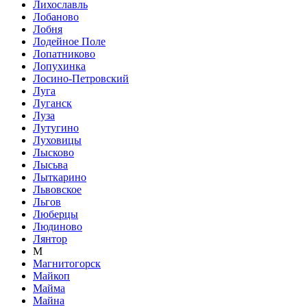
Лихославль
Лобаново
Лобня
Лодейное Поле
Лопатниково
Лопухинка
Лосино-Петровский
Луга
Луганск
Луза
Лутугино
Луховицы
Лысково
Лысьва
Лыткарино
Львовское
Льгов
Люберцы
Людиново
Лянтор
М
Магнитогорск
Майкоп
Майма
Майна