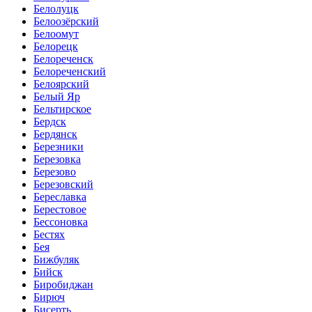
Белолуцк
Белоозёрский
Белоомут
Белорецк
Белореченск
Белореченский
Белоярский
Белый Яр
Бельтирское
Бердск
Бердянск
Березники
Березовка
Березово
Березовский
Береславка
Берестовое
Бессоновка
Бестях
Бея
Бижбуляк
Бийск
Биробиджан
Бирюч
Бисерть