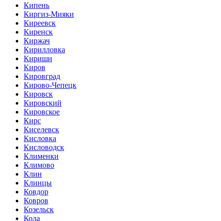
Кипень
Киргиз-Мияки
Киреевск
Киренск
Киржач
Кирилловка
Кириши
Киров
Кировград
Кирово-Чепецк
Кировск
Кировский
Кировское
Кирс
Киселевск
Кисловка
Кисловодск
Клименки
Климово
Клин
Клинцы
Ковдор
Ковров
Козельск
Кола