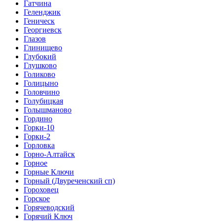
Гатчина
Геленджик
Геническ
Георгиевск
Глазов
Глинищево
Глубокий
Глушково
Голиково
Голицыно
Головчино
Голубицкая
Голышманово
Гордино
Горки-10
Горки-2
Горловка
Горно-Алтайск
Горное
Горные Ключи
Горный (Двуреченский сп)
Гороховец
Горское
Горячеводский
Горячий Ключ