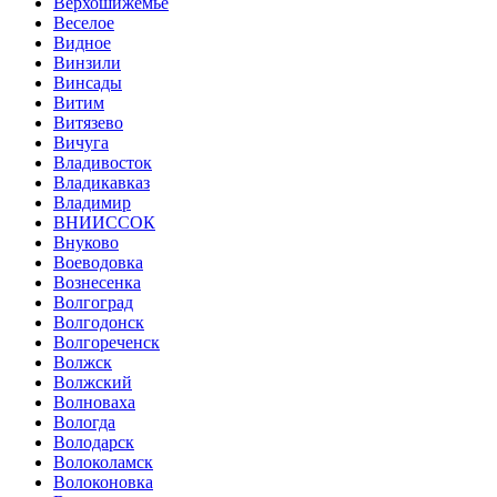
Верхошижемье
Веселое
Видное
Винзили
Винсады
Витим
Витязево
Вичуга
Владивосток
Владикавказ
Владимир
ВНИИССОК
Внуково
Воеводовка
Вознесенка
Волгоград
Волгодонск
Волгореченск
Волжск
Волжский
Волноваха
Вологда
Володарск
Волоколамск
Волоконовка