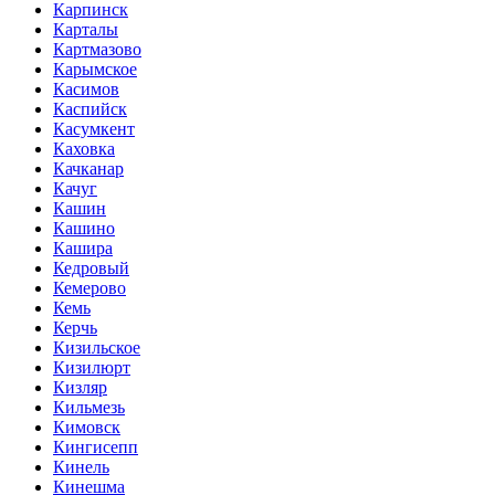
Карпинск
Карталы
Картмазово
Карымское
Касимов
Каспийск
Касумкент
Каховка
Качканар
Качуг
Кашин
Кашино
Кашира
Кедровый
Кемерово
Кемь
Керчь
Кизильское
Кизилюрт
Кизляр
Кильмезь
Кимовск
Кингисепп
Кинель
Кинешма