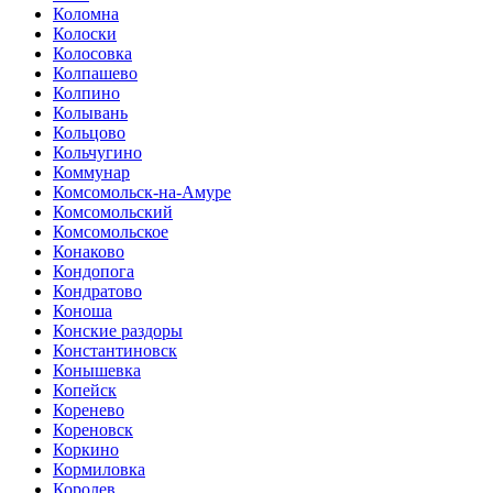
Коломна
Колоски
Колосовка
Колпашево
Колпино
Колывань
Кольцово
Кольчугино
Коммунар
Комсомольск-на-Амуре
Комсомольский
Комсомольское
Конаково
Кондопога
Кондратово
Коноша
Конские раздоры
Константиновск
Конышевка
Копейск
Коренево
Кореновск
Коркино
Кормиловка
Королев