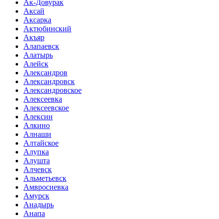
Ак-Довурак
Аксай
Аксарка
Актюбинский
Акъяр
Алапаевск
Алатырь
Алейск
Александров
Александровск
Александровское
Алексеевка
Алексеевское
Алексин
Алкино
Алнаши
Алтайское
Алупка
Алушта
Алчевск
Альметьевск
Амвросиевка
Амурск
Анадырь
Анапа