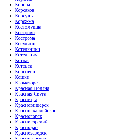
Короча
Корсаков
Корсунь
Коряжма
Костомукша
Кострово
Кострома
Косулино
Котельники
Котельнич
Котлас
Котовск
Коченево
Кошки
Краматорск
Красная Поляна
Красная Яруга
Красницы
Красновишерск
Красногвардейское
Красногорск
Красногорский
Краснодар
Краснозаводск
Краснозерское