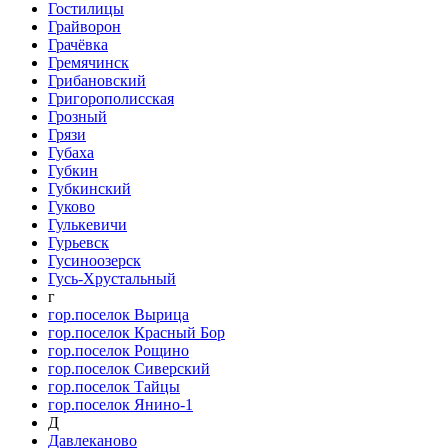
Гостилицы
Грайворон
Грачёвка
Гремячинск
Грибановский
Григорополисская
Грозный
Грязи
Губаха
Губкин
Губкинский
Гуково
Гулькевичи
Гурьевск
Гусиноозерск
Гусь-Хрустальный
г
гор.поселок Вырица
гор.поселок Красный Бор
гор.поселок Рощино
гор.поселок Сиверский
гор.поселок Тайцы
гор.поселок Янино-1
Д
Давлеканово