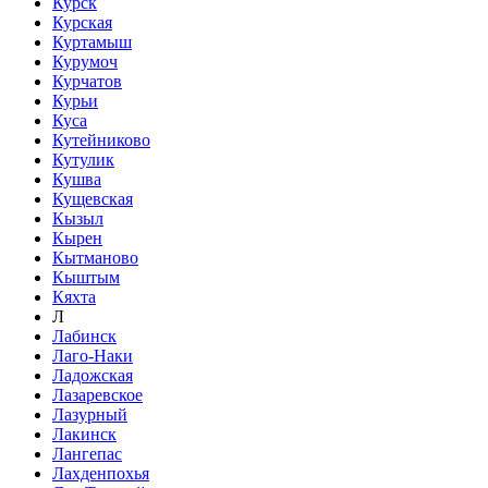
Курск
Курская
Куртамыш
Курумоч
Курчатов
Курьи
Куса
Кутейниково
Кутулик
Кушва
Кущевская
Кызыл
Кырен
Кытманово
Кыштым
Кяхта
Л
Лабинск
Лаго-Наки
Ладожская
Лазаревское
Лазурный
Лакинск
Лангепас
Лахденпохья