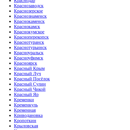
Краснодар
Краснозаводск
Краснозерское
Краснознаменск
Краснокаменск
Краснокамск
Краснокумское
Красноперекопск
Краснотуранск
Краснотурьинск
Красноуральск
Красноуфимск
Красноярск
Красный Крым
Красный Луч
Красный Посёлок
Красный Сулин
Красный Чикой
Красный Яр
Кременки
Кременкуль
Кременная
Криводановка
Кропоткин
Крыловская