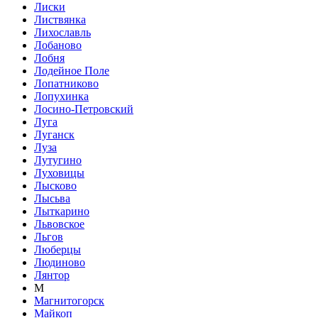
Лиски
Листвянка
Лихославль
Лобаново
Лобня
Лодейное Поле
Лопатниково
Лопухинка
Лосино-Петровский
Луга
Луганск
Луза
Лутугино
Луховицы
Лысково
Лысьва
Лыткарино
Львовское
Льгов
Люберцы
Людиново
Лянтор
М
Магнитогорск
Майкоп