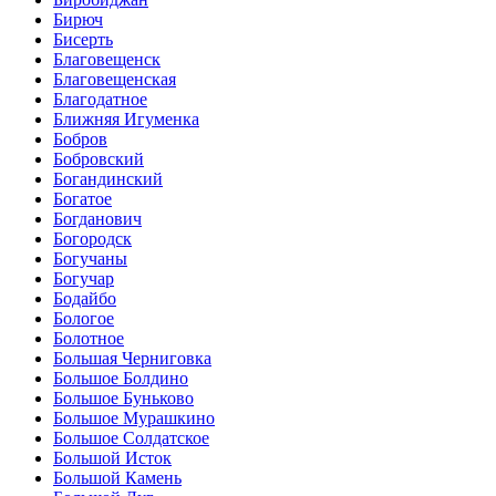
Бирюч
Бисерть
Благовещенск
Благовещенская
Благодатное
Ближняя Игуменка
Бобров
Бобровский
Богандинский
Богатое
Богданович
Богородск
Богучаны
Богучар
Бодайбо
Бологое
Болотное
Большая Черниговка
Большое Болдино
Большое Буньково
Большое Мурашкино
Большое Солдатское
Большой Исток
Большой Камень