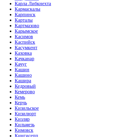
Карла Либкнехта
Кармаскалы
Карпинск
Карталы
Картмазово
Карымское
Касимов
Каспийск
Касумкент
Каховка
Качканар
Качуг
Кашин
Кашино
Кашира
Кедровый
Кемерово
Кемь
Керчь
Кизильское
Кизилюрт
Кизляр
Кильмезь
Кимовск
Кингисепп