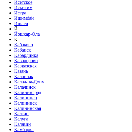
Исетское
Искитим
Истра
Ишимбай
Ишлеи
Й
Йошкар-Ола
К
Кабаково
Кабанск
Кабардинка
Кавалерово
Кавказская
Казань
Каланчак
Калач-на-Дону
Калачинск
Калининград
Калининец
Калининск
Калининская
Калтан
Калуга
Калязин
Камбарка