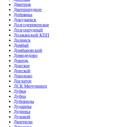
Дмитров
Днепрорудное
Добрянка
Докучаевск
Долгодеревенское
Долгопрудный
Должанский КПП
Долинск
Домбай
Домбаровский
Домодедово
Донецк
Донское
Донской
Дорохово
Досчатое
ДСК Мичуринец
Дубки
Дубна
Дубовицы
Дударева
Дудинка
Духовой
Дюртюли
Дятьково