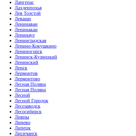
Лангепас
Лахденпохья
Лев Толстой
Леваши
Ленинаван
Ленинакан
Ленинаул
Ленинградская
Ленино-Кокушкино
Лениногорск
Ленинск-Кузнецкий
Ленинский
Ленск
Лермонтов
Лермонтово
Лесная Поляна
Лесная Поляна
Лесной
Лесной Городок
Лесозаводск
Лесосибирск
Ливны
Линево
Липецк
Лисичанск