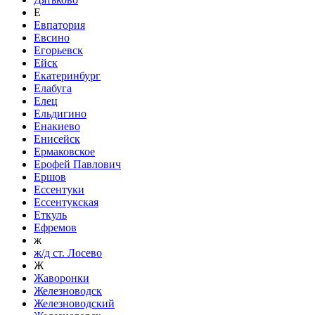
Е
Евпатория
Евсино
Егорьевск
Ейск
Екатеринбург
Елабуга
Елец
Ельдигино
Енакиево
Енисейск
Ермаковское
Ерофей Павлович
Ершов
Ессентуки
Ессентукская
Еткуль
Ефремов
ж
ж/д ст. Лосево
Ж
Жаворонки
Железноводск
Железноводский