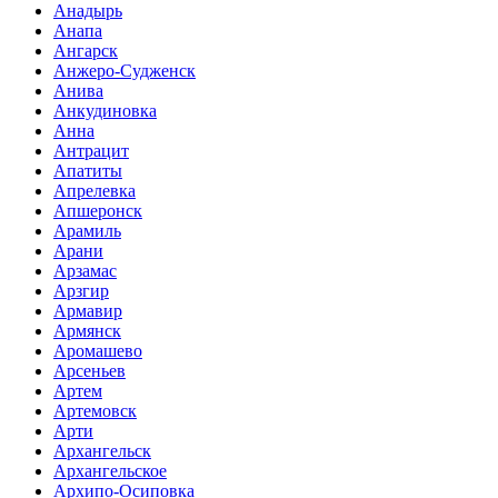
Анадырь
Анапа
Ангарск
Анжеро-Судженск
Анива
Анкудиновка
Анна
Антрацит
Апатиты
Апрелевка
Апшеронск
Арамиль
Арани
Арзамас
Арзгир
Армавир
Армянск
Аромашево
Арсеньев
Артем
Артемовск
Арти
Архангельск
Архангельское
Архипо-Осиповка