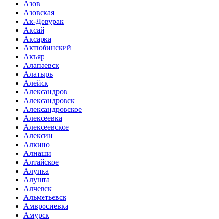
Азов
Азовская
Ак-Довурак
Аксай
Аксарка
Актюбинский
Акъяр
Алапаевск
Алатырь
Алейск
Александров
Александровск
Александровское
Алексеевка
Алексеевское
Алексин
Алкино
Алнаши
Алтайское
Алупка
Алушта
Алчевск
Альметьевск
Амвросиевка
Амурск