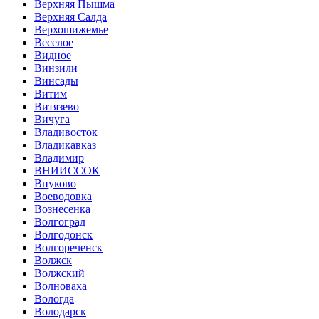
Верхняя Пышма
Верхняя Салда
Верхошижемье
Веселое
Видное
Винзили
Винсады
Витим
Витязево
Вичуга
Владивосток
Владикавказ
Владимир
ВНИИССОК
Внуково
Воеводовка
Вознесенка
Волгоград
Волгодонск
Волгореченск
Волжск
Волжский
Волноваха
Вологда
Володарск