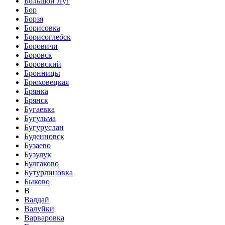
Большой Луг
Бор
Борзя
Борисовка
Борисоглебск
Боровичи
Боровск
Боровский
Бронницы
Брюховецкая
Брянка
Брянск
Бугаевка
Бугульма
Бугуруслан
Буденновск
Бузаево
Бузулук
Булгаково
Бутурлиновка
Быково
В
Валдай
Валуйки
Варваровка