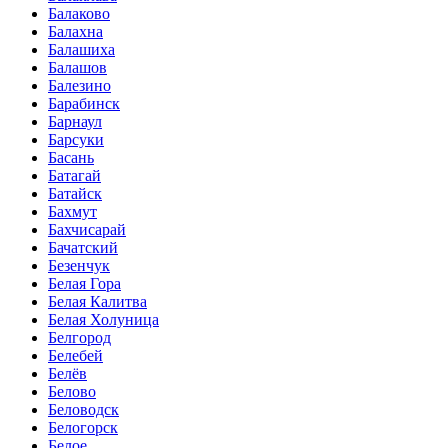
Балаково
Балахна
Балашиха
Балашов
Балезино
Барабинск
Барнаул
Барсуки
Басань
Батагай
Батайск
Бахмут
Бахчисарай
Бачатский
Безенчук
Белая Гора
Белая Калитва
Белая Холуница
Белгород
Белебей
Белёв
Белово
Беловодск
Белогорск
Белое