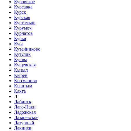
Куровское
Курсавка
Курск
Курская
Куртамыш
Курумоч
Курчатов
Курьи
Куса
Кутейниково
Кутулик
Кушва
Кущевская
Кызыл
Кырен
Кытманово
Кыштым
Кяхта
Л
Лабинск
Лаго-Наки
Ладожская
Лазаревское
Лазурный
Лакинск