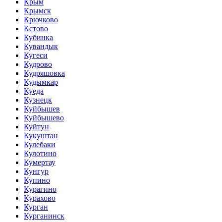
Крым
Крымск
Крючково
Кстово
Кубинка
Кувандык
Кугеси
Кудрово
Кудряшовка
Кудымкар
Куеда
Кузнецк
Куйбышев
Куйбышево
Куйтун
Кукуштан
Кулебаки
Кулотино
Кумертау
Кунгур
Купино
Курагино
Курахово
Курган
Курганинск