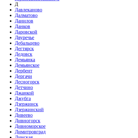
Д
Давлеканово
Далматово
Данилов
Данков
Даровской
Двуречье
Дебальцево
Дегтярск
Дедовск
Демьянка
Демьянское
Дербент
Дергачи
Десногорск
Детчино
Джанкой
Джубга
Дзержинск
Дзержинский
Дивеево
Дивногорск
Дивноморское
Димитровград
Динская