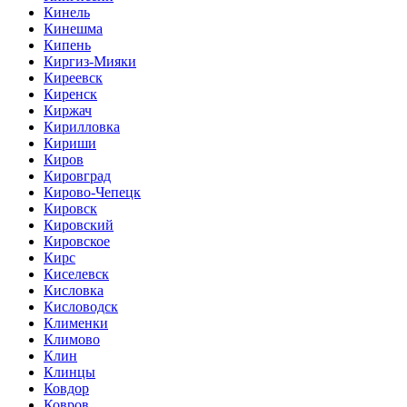
Кинель
Кинешма
Кипень
Киргиз-Мияки
Киреевск
Киренск
Киржач
Кирилловка
Кириши
Киров
Кировград
Кирово-Чепецк
Кировск
Кировский
Кировское
Кирс
Киселевск
Кисловка
Кисловодск
Клименки
Климово
Клин
Клинцы
Ковдор
Ковров