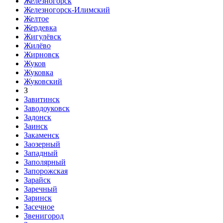
Железногорск
Железногорск-Илимский
Желтое
Жердевка
Жигулёвск
Жилёво
Жирновск
Жуков
Жуковка
Жуковский
З
Завитинск
Заводоуковск
Задонск
Заинск
Закаменск
Заозерный
Западный
Заполярный
Запорожская
Зарайск
Заречный
Заринск
Засечное
Звенигород