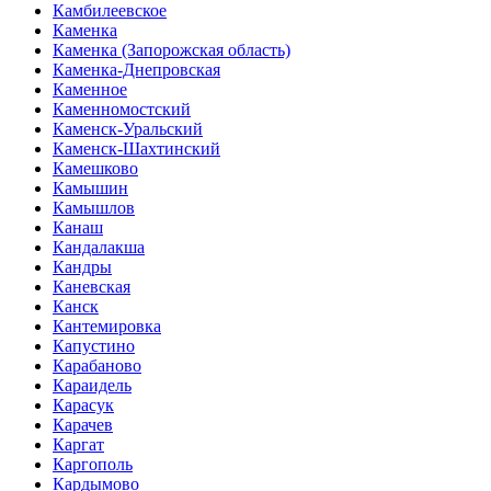
Камбилеевское
Каменка
Каменка (Запорожская область)
Каменка-Днепровская
Каменное
Каменномостский
Каменск-Уральский
Каменск-Шахтинский
Камешково
Камышин
Камышлов
Канаш
Кандалакша
Кандры
Каневская
Канск
Кантемировка
Капустино
Карабаново
Караидель
Карасук
Карачев
Каргат
Каргополь
Кардымово