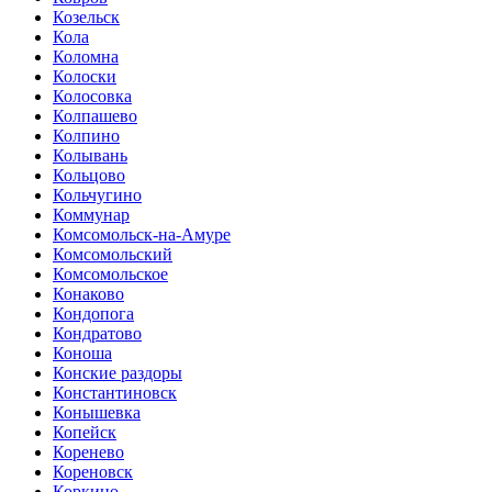
Козельск
Кола
Коломна
Колоски
Колосовка
Колпашево
Колпино
Колывань
Кольцово
Кольчугино
Коммунар
Комсомольск-на-Амуре
Комсомольский
Комсомольское
Конаково
Кондопога
Кондратово
Коноша
Конские раздоры
Константиновск
Конышевка
Копейск
Коренево
Кореновск
Коркино