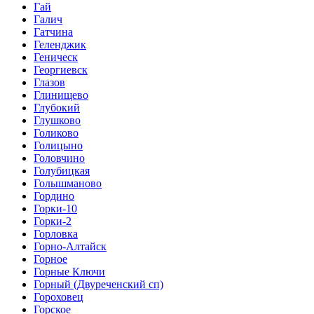
Гай
Галич
Гатчина
Геленджик
Геническ
Георгиевск
Глазов
Глинищево
Глубокий
Глушково
Голиково
Голицыно
Головчино
Голубицкая
Голышманово
Гордино
Горки-10
Горки-2
Горловка
Горно-Алтайск
Горное
Горные Ключи
Горный (Двуреченский сп)
Гороховец
Горское