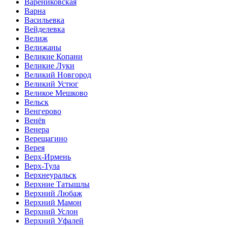
Варениковская
Варна
Васильевка
Вейделевка
Велиж
Велижаны
Великие Копани
Великие Луки
Великий Новгород
Великий Устюг
Великое Мешково
Вельск
Венгерово
Венёв
Венера
Верещагино
Верея
Верх-Ирмень
Верх-Тула
Верхнеуральск
Верхние Татышлы
Верхний Любаж
Верхний Мамон
Верхний Услон
Верхний Уфалей