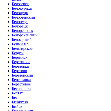
Белозерск
Белокуриха
Белолуцк
Белоозёрский
Белоомут
Белорецк
Белореченск
Белореченский
Белоярский
Белый Яр
Бельтирское
Бердск
Бердянск
Березники
Березовка
Березово
Березовский
Береславка
Берестовое
Бессоновка
Бестях
Бея
Бижбуляк
Бийск
Биробиджан