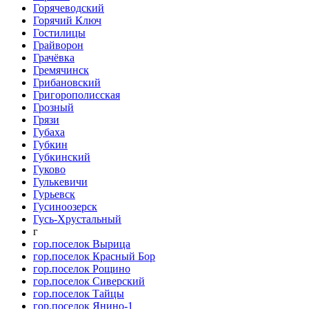
Горячеводский
Горячий Ключ
Гостилицы
Грайворон
Грачёвка
Гремячинск
Грибановский
Григорополисская
Грозный
Грязи
Губаха
Губкин
Губкинский
Гуково
Гулькевичи
Гурьевск
Гусиноозерск
Гусь-Хрустальный
г
гор.поселок Вырица
гор.поселок Красный Бор
гор.поселок Рощино
гор.поселок Сиверский
гор.поселок Тайцы
гор.поселок Янино-1