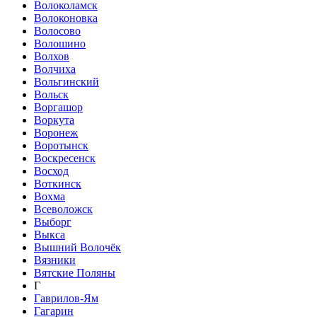
Волоколамск
Волоконовка
Волосово
Волошино
Волхов
Волчиха
Вольгинский
Вольск
Воргашор
Воркута
Воронеж
Воротынск
Воскресенск
Восход
Воткинск
Вохма
Всеволожск
Выборг
Выкса
Вышний Волочёк
Вязники
Вятские Поляны
Г
Гаврилов-Ям
Гагарин