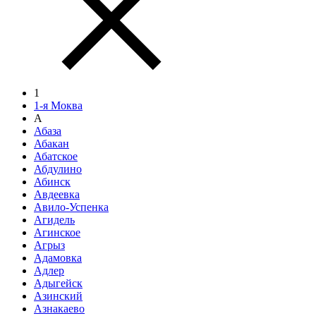
1
1-я Моква
А
Абаза
Абакан
Абатское
Абдулино
Абинск
Авдеевка
Авило-Успенка
Агидель
Агинское
Агрыз
Адамовка
Адлер
Адыгейск
Азинский
Азнакаево