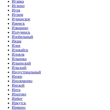
Игарка
Иглино
Игра
Игрим
Идринское
Ижевск
Изварино
Излучинск
Изобильный
Икша
Илек
Иловайск
Иловля
Ильинка
Ильинский
Ильский
Индустриальный
Инзер
Иноземцево
Инской
Инта
Ипатово
Ирбит
Иркутск
Ирмино