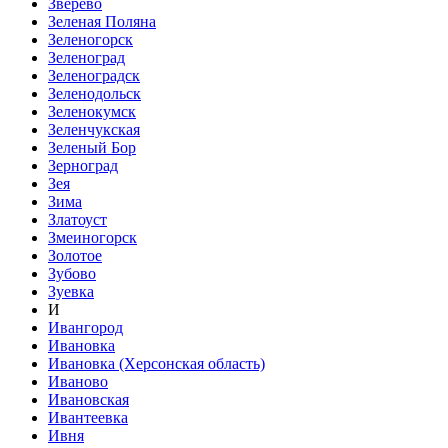
Зверево
Зеленая Поляна
Зеленогорск
Зеленоград
Зеленоградск
Зеленодольск
Зеленокумск
Зеленчукская
Зеленый Бор
Зерноград
Зея
Зима
Златоуст
Змеиногорск
Золотое
Зубово
Зуевка
И
Ивангород
Ивановка
Ивановка (Херсонская область)
Иваново
Ивановская
Ивантеевка
Ивня