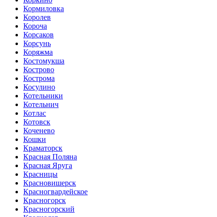
Кормиловка
Королев
Короча
Корсаков
Корсунь
Коряжма
Костомукша
Кострово
Кострома
Косулино
Котельники
Котельнич
Котлас
Котовск
Коченево
Кошки
Краматорск
Красная Поляна
Красная Яруга
Красницы
Красновишерск
Красногвардейское
Красногорск
Красногорский