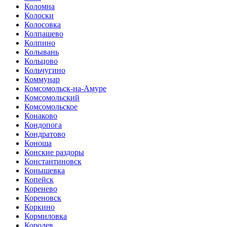
Коломна
Колоски
Колосовка
Колпашево
Колпино
Колывань
Кольцово
Кольчугино
Коммунар
Комсомольск-на-Амуре
Комсомольский
Комсомольское
Конаково
Кондопога
Кондратово
Коноша
Конские раздоры
Константиновск
Конышевка
Копейск
Коренево
Кореновск
Коркино
Кормиловка
Королев