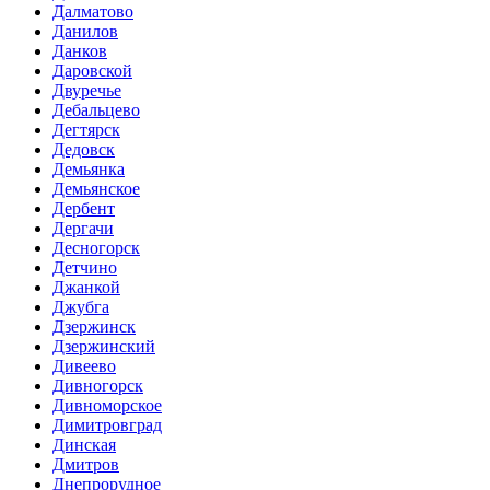
Далматово
Данилов
Данков
Даровской
Двуречье
Дебальцево
Дегтярск
Дедовск
Демьянка
Демьянское
Дербент
Дергачи
Десногорск
Детчино
Джанкой
Джубга
Дзержинск
Дзержинский
Дивеево
Дивногорск
Дивноморское
Димитровград
Динская
Дмитров
Днепрорудное