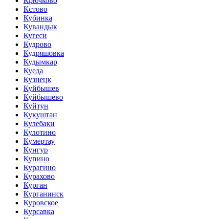
Крючково
Кстово
Кубинка
Кувандык
Кугеси
Кудрово
Кудряшовка
Кудымкар
Куеда
Кузнецк
Куйбышев
Куйбышево
Куйтун
Кукуштан
Кулебаки
Кулотино
Кумертау
Кунгур
Купино
Курагино
Курахово
Курган
Курганинск
Куровское
Курсавка