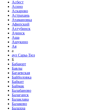
Асбест
Асино
Аскарово
Астрахань
Атамановка
Афипский
Ахтубинск
Ачинск
Аша
Ашукино
Ая
а
аул Сары-Тюз
Б
Бабаюрт
Бавлы
Багаевская
Байболовка
Байкит
Баймак
Балабаново
Балаганск
Балаклава
Балаково
Балахна