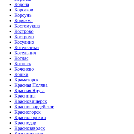
Короча
Корсаков
Корсунь
Коряжма
Костомукша
Кострово
Кострома
Косулино
Котельники
Котельнич
Котлас
Котовск
Коченево
Кошки
Краматорск
Красная Поляна
Красная Яруга
Красницы
Красновишерск
Красногвардейское
Красногорск
Красногорский
Краснодар
Краснозаводск
Краснозерское