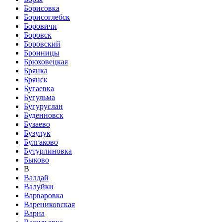
Борисовка
Борисоглебск
Боровичи
Боровск
Боровский
Бронницы
Брюховецкая
Брянка
Брянск
Бугаевка
Бугульма
Бугуруслан
Буденновск
Бузаево
Бузулук
Булгаково
Бутурлиновка
Быково
В
Валдай
Валуйки
Варваровка
Варениковская
Варна