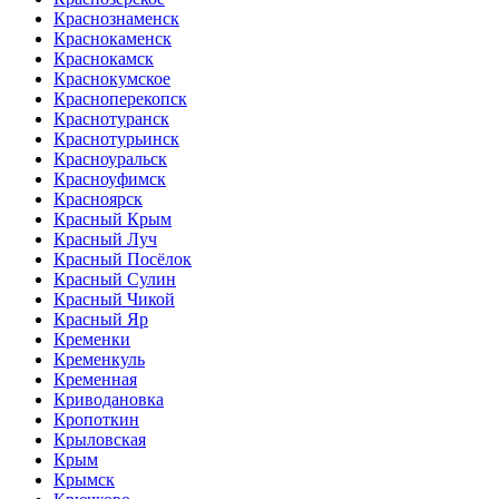
Краснознаменск
Краснокаменск
Краснокамск
Краснокумское
Красноперекопск
Краснотуранск
Краснотурьинск
Красноуральск
Красноуфимск
Красноярск
Красный Крым
Красный Луч
Красный Посёлок
Красный Сулин
Красный Чикой
Красный Яр
Кременки
Кременкуль
Кременная
Криводановка
Кропоткин
Крыловская
Крым
Крымск