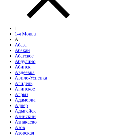
1
1-я Моква
А
Абаза
Абакан
Абатское
Абдулино
Абинск
Авдеевка
Авило-Успенка
Агидель
Агинское
Агрыз
Адамовка
Адлер
Адыгейск
Азинский
Азнакаево
Азов
Азовская