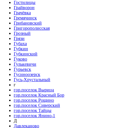
Гостилицы
Грайворон
Грачёвка
Гремячинск
Грибановский
Григорополисская
Грозный
Грязи
Губаха
Губкин
Губкинский
Гуково
Гулькевичи
Гурьевск
Гусиноозерск
Гусь-Хрустальный
г
гор.поселок Вырица
гор.поселок Красный Бор
гор.поселок Рощино
гор.поселок Сиверский
гор.поселок Тайцы
гор.поселок Янино-1
Д
Давлеканово