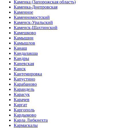
Каменка (Запорожская область)
Каменка-Днепровская
Каменное
Каменномостский
Каменск-Уральский
Каменск-Шахтинский
Камешково
Камышин
Камышлов
Канаш
Кандалакша
Кандры
Каневская
Канск
Кантемировка
Капустино
Карабаново
Караидель
Карасук
Карачев
Каргат
Каргополь
Кардымово
Карла Либкнехта
Кармаскалы