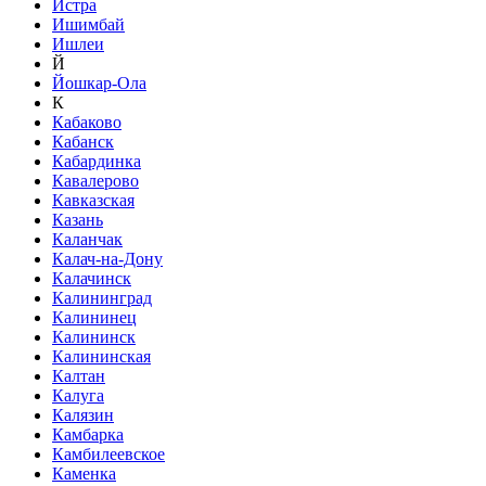
Истра
Ишимбай
Ишлеи
Й
Йошкар-Ола
К
Кабаково
Кабанск
Кабардинка
Кавалерово
Кавказская
Казань
Каланчак
Калач-на-Дону
Калачинск
Калининград
Калининец
Калининск
Калининская
Калтан
Калуга
Калязин
Камбарка
Камбилеевское
Каменка