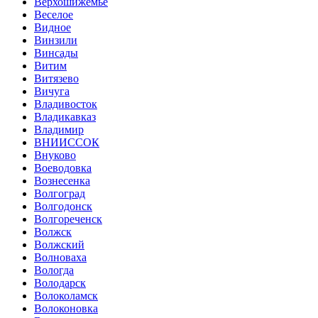
Верхошижемье
Веселое
Видное
Винзили
Винсады
Витим
Витязево
Вичуга
Владивосток
Владикавказ
Владимир
ВНИИССОК
Внуково
Воеводовка
Вознесенка
Волгоград
Волгодонск
Волгореченск
Волжск
Волжский
Волноваха
Вологда
Володарск
Волоколамск
Волоконовка