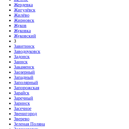
Жердевка
Жигулёвск
Жилёво
Жирновск
Жуков
Жуковка
Жуковский
З
Завитинск
Заводоуковск
Задонск
Заинск
Закаменск
Заозерный
Западный
Заполярный
Запорожская
Зарайск
Заречный
Заринск
Засечное
Звенигород
Зверево
Зеленая Поляна