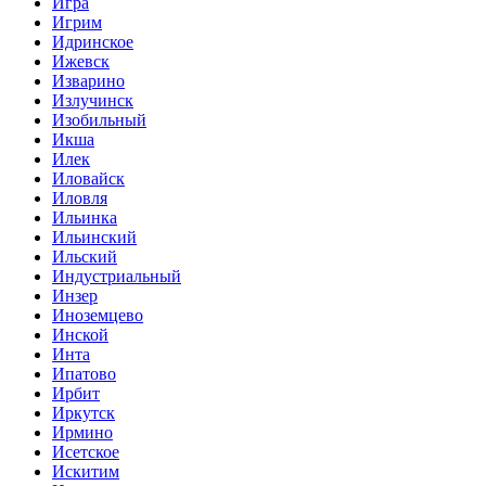
Игра
Игрим
Идринское
Ижевск
Изварино
Излучинск
Изобильный
Икша
Илек
Иловайск
Иловля
Ильинка
Ильинский
Ильский
Индустриальный
Инзер
Иноземцево
Инской
Инта
Ипатово
Ирбит
Иркутск
Ирмино
Исетское
Искитим