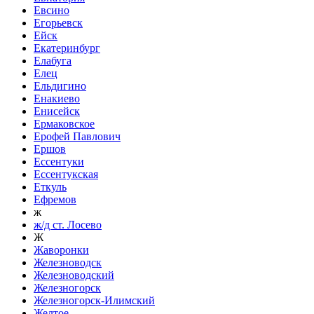
Евсино
Егорьевск
Ейск
Екатеринбург
Елабуга
Елец
Ельдигино
Енакиево
Енисейск
Ермаковское
Ерофей Павлович
Ершов
Ессентуки
Ессентукская
Еткуль
Ефремов
ж
ж/д ст. Лосево
Ж
Жаворонки
Железноводск
Железноводский
Железногорск
Железногорск-Илимский
Желтое