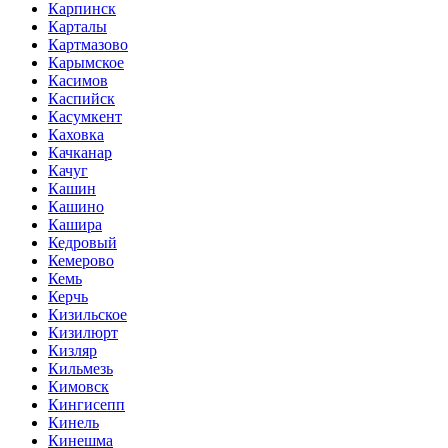
Карпинск
Карталы
Картмазово
Карымское
Касимов
Каспийск
Касумкент
Каховка
Качканар
Качуг
Кашин
Кашино
Кашира
Кедровый
Кемерово
Кемь
Керчь
Кизильское
Кизилюрт
Кизляр
Кильмезь
Кимовск
Кингисепп
Кинель
Кинешма