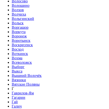
Волосово
Волошино
Волхов
Волчиха
Вольгинский
Вольск
Воргашор
Воркута
Воронеж
Воротынск
Воскресенск
Восход
Воткинск
Вохма
Всеволожск
Выборг
Выкса
Вышний Волочёк
Вязники
Вятские Поляны
Г
Гаврилов-Ям
Гагарин
Гай
Галич