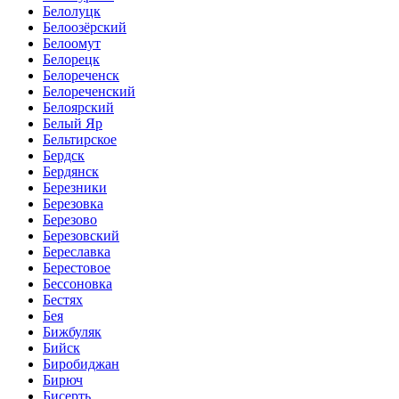
Белолуцк
Белоозёрский
Белоомут
Белорецк
Белореченск
Белореченский
Белоярский
Белый Яр
Бельтирское
Бердск
Бердянск
Березники
Березовка
Березово
Березовский
Береславка
Берестовое
Бессоновка
Бестях
Бея
Бижбуляк
Бийск
Биробиджан
Бирюч
Бисерть