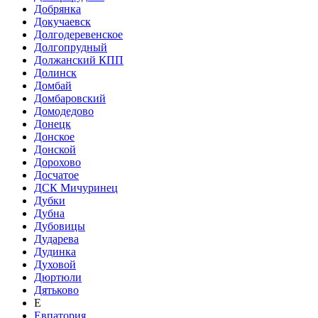
Добрянка
Докучаевск
Долгодеревенское
Долгопрудный
Должанский КПП
Долинск
Домбай
Домбаровский
Домодедово
Донецк
Донское
Донской
Дорохово
Досчатое
ДСК Мичуринец
Дубки
Дубна
Дубовицы
Дударева
Дудинка
Духовой
Дюртюли
Дятьково
Е
Евпатория