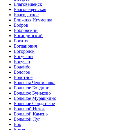
Благовещенск
Благовещенская
Благодатное
Ближняя Игуменка
Бобров
Бобровский
Богандинский
Богатое
Богданович
Богородск
Богучаны
Богучар
Бодайбо
Бологое
Болотное
Большая Черниговка
Большое Болдино
Большое Буньково
Большое Мурашкино
Большое Солдатское
Большой Исток
Большой Камень
Большой Луг
Бор
Борзя