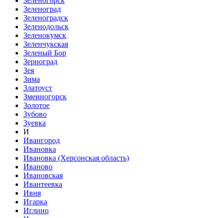
Зеленогорск
Зеленоград
Зеленоградск
Зеленодольск
Зеленокумск
Зеленчукская
Зеленый Бор
Зерноград
Зея
Зима
Златоуст
Змеиногорск
Золотое
Зубово
Зуевка
И
Ивангород
Ивановка
Ивановка (Херсонская область)
Иваново
Ивановская
Ивантеевка
Ивня
Игарка
Иглино