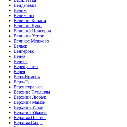
Васильевка
Вейделевка
Велиж
Велижаны
Великие Копани
Великие Луки
Великий Новгород
Великий Устюг
Великое Мешково
Вельск
Венгерово
Венёв
Венера
Верещагино
Верея
Верх-Ирмень
Верх-Тула
Верхнеуральск
Верхние Татышлы
Верхний Любаж
Верхний Мамон
Верхний Услон
Верхний Уфалей
Верхняя Пышма
Верхняя Салда