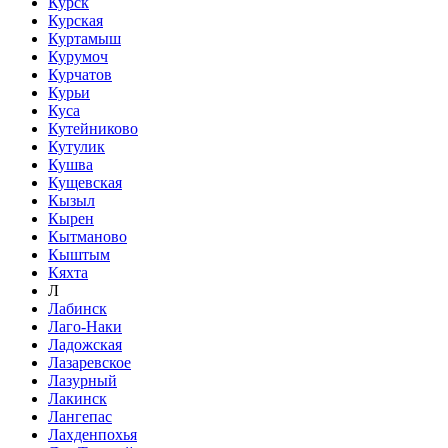
Курск
Курская
Куртамыш
Курумоч
Курчатов
Курьи
Куса
Кутейниково
Кутулик
Кушва
Кущевская
Кызыл
Кырен
Кытманово
Кыштым
Кяхта
Л
Лабинск
Лаго-Наки
Ладожская
Лазаревское
Лазурный
Лакинск
Лангепас
Лахденпохья