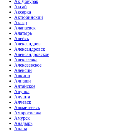
Ак-Довурак
Аксай
Аксарка
Актюбинский
Акъяр
Алапаевск
Алатырь
Алейск
Александров
Александровск
Александровское
Алексеевка
Алексеевское
Алексин
Алкино
Алнаши
Алтайское
Алупка
Алушта
Алчевск
Альметьевск
Амвросиевка
Амурск
Анадырь
Анапа