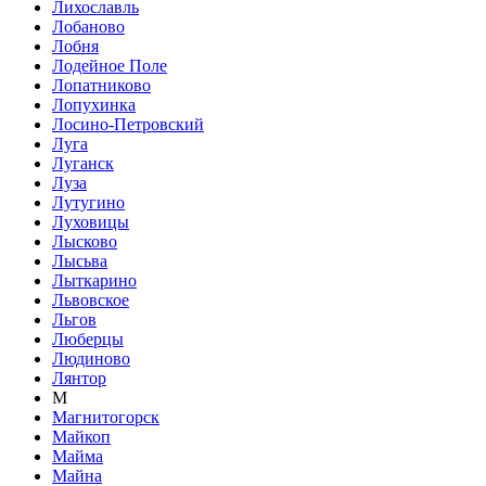
Лихославль
Лобаново
Лобня
Лодейное Поле
Лопатниково
Лопухинка
Лосино-Петровский
Луга
Луганск
Луза
Лутугино
Луховицы
Лысково
Лысьва
Лыткарино
Львовское
Льгов
Люберцы
Людиново
Лянтор
М
Магнитогорск
Майкоп
Майма
Майна