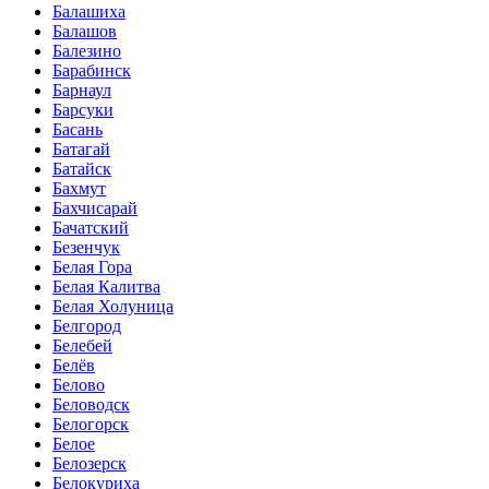
Балашиха
Балашов
Балезино
Барабинск
Барнаул
Барсуки
Басань
Батагай
Батайск
Бахмут
Бахчисарай
Бачатский
Безенчук
Белая Гора
Белая Калитва
Белая Холуница
Белгород
Белебей
Белёв
Белово
Беловодск
Белогорск
Белое
Белозерск
Белокуриха