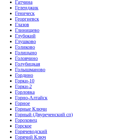
Гатчина
Геленджик
Геническ
Георгиевск
Глазов
Глинищево
Глубокий
Глушково
Голиково
Голицыно
Головчино
Голубицкая
Голышманово
Гордино
Горки-10
Горки-2
Горловка
Горно-Алтайск
Горное
Горные Ключи
Горный (Двуреченский сп)
Гороховец
Горское
Горячеводский
Горячий Ключ