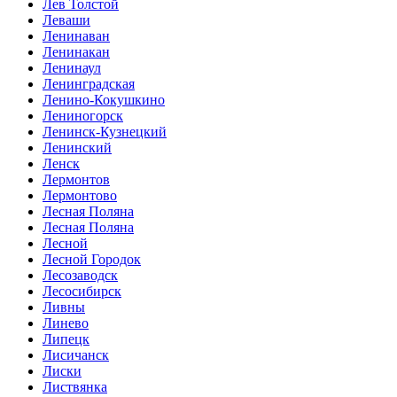
Лев Толстой
Леваши
Ленинаван
Ленинакан
Ленинаул
Ленинградская
Ленино-Кокушкино
Лениногорск
Ленинск-Кузнецкий
Ленинский
Ленск
Лермонтов
Лермонтово
Лесная Поляна
Лесная Поляна
Лесной
Лесной Городок
Лесозаводск
Лесосибирск
Ливны
Линево
Липецк
Лисичанск
Лиски
Листвянка