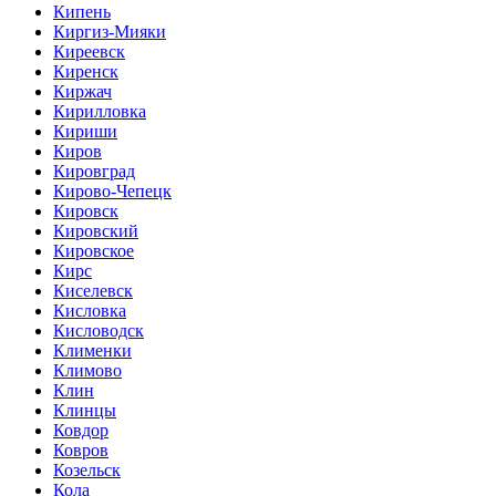
Кипень
Киргиз-Мияки
Киреевск
Киренск
Киржач
Кирилловка
Кириши
Киров
Кировград
Кирово-Чепецк
Кировск
Кировский
Кировское
Кирс
Киселевск
Кисловка
Кисловодск
Клименки
Климово
Клин
Клинцы
Ковдор
Ковров
Козельск
Кола