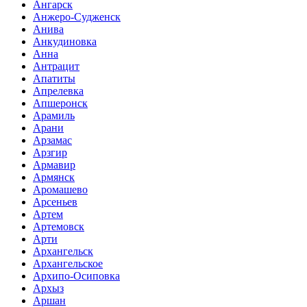
Ангарск
Анжеро-Судженск
Анива
Анкудиновка
Анна
Антрацит
Апатиты
Апрелевка
Апшеронск
Арамиль
Арани
Арзамас
Арзгир
Армавир
Армянск
Аромашево
Арсеньев
Артем
Артемовск
Арти
Архангельск
Архангельское
Архипо-Осиповка
Архыз
Аршан