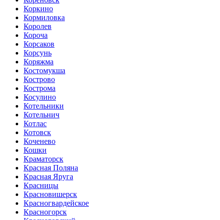
Коркино
Кормиловка
Королев
Короча
Корсаков
Корсунь
Коряжма
Костомукша
Кострово
Кострома
Косулино
Котельники
Котельнич
Котлас
Котовск
Коченево
Кошки
Краматорск
Красная Поляна
Красная Яруга
Красницы
Красновишерск
Красногвардейское
Красногорск