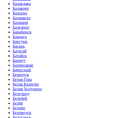
Балаклава
Балаково
Балахна
Балашиха
Балашов
Балезино
Барабинск
Барнаул
Барсуки
Басань
Батагай
Батайск
Бахмут
Бахчисарай
Бачатский
Безенчук
Белая Гора
Белая Калитва
Белая Холуница
Белгород
Белебей
Белёв
Белово
Беловодск
Белогорск