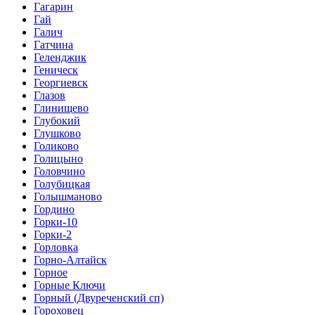
Гагарин
Гай
Галич
Гатчина
Геленджик
Геническ
Георгиевск
Глазов
Глинищево
Глубокий
Глушково
Голиково
Голицыно
Головчино
Голубицкая
Голышманово
Гордино
Горки-10
Горки-2
Горловка
Горно-Алтайск
Горное
Горные Ключи
Горный (Двуреченский сп)
Гороховец