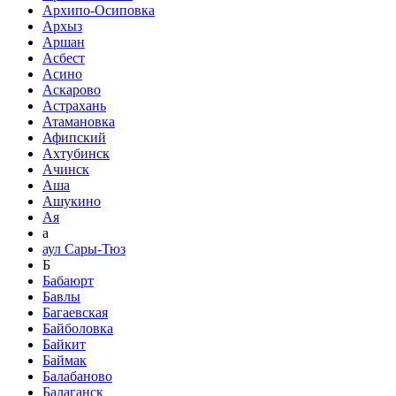
Архипо-Осиповка
Архыз
Аршан
Асбест
Асино
Аскарово
Астрахань
Атамановка
Афипский
Ахтубинск
Ачинск
Аша
Ашукино
Ая
а
аул Сары-Тюз
Б
Бабаюрт
Бавлы
Багаевская
Байболовка
Байкит
Баймак
Балабаново
Балаганск