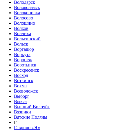
Володарск
Волоколамск
Волоконовка
Волосово
Волошино
Волхов
Волчиха
Вольгинский
Вольск
Воргашор
Воркута
Воронеж
Воротынск
Воскресенск
Восход
Воткинск
Вохма
Всеволожск
Выборг
Выкса
Вышний Волочёк
Вязники
Вятские Поляны
Г
Гаврилов-Ям