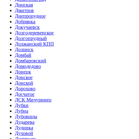
Динская
Дмитров
Днепрорудное
Добрянка
Докучаевск
Долгодеревенское
Долгопрудный
Должанский КПП
Долинск
Домбай
Домбаровский
Домодедово
Донецк
Донское
Донской
Дорохово
Досчатое
ДСК Мичуринец
Дубки
Дубна
Дубовицы
Дударева
Дудинка
Духовой
Дюртюли