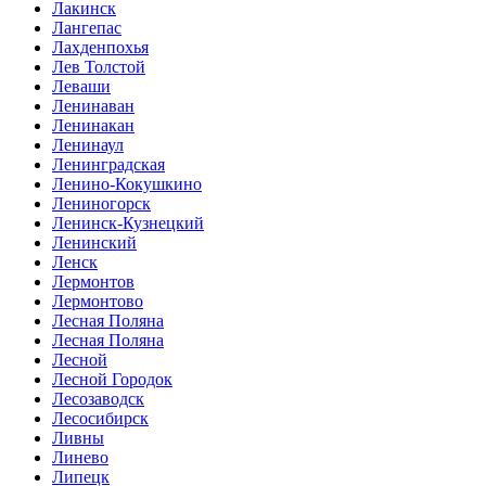
Лакинск
Лангепас
Лахденпохья
Лев Толстой
Леваши
Ленинаван
Ленинакан
Ленинаул
Ленинградская
Ленино-Кокушкино
Лениногорск
Ленинск-Кузнецкий
Ленинский
Ленск
Лермонтов
Лермонтово
Лесная Поляна
Лесная Поляна
Лесной
Лесной Городок
Лесозаводск
Лесосибирск
Ливны
Линево
Липецк