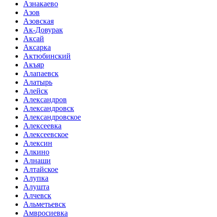
Азнакаево
Азов
Азовская
Ак-Довурак
Аксай
Аксарка
Актюбинский
Акъяр
Алапаевск
Алатырь
Алейск
Александров
Александровск
Александровское
Алексеевка
Алексеевское
Алексин
Алкино
Алнаши
Алтайское
Алупка
Алушта
Алчевск
Альметьевск
Амвросиевка