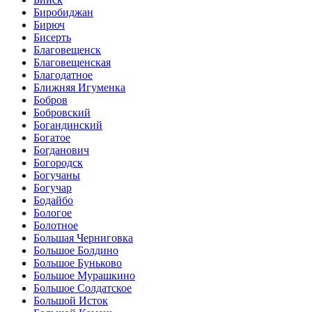
Биробиджан
Бирюч
Бисерть
Благовещенск
Благовещенская
Благодатное
Ближняя Игуменка
Бобров
Бобровский
Богандинский
Богатое
Богданович
Богородск
Богучаны
Богучар
Бодайбо
Бологое
Болотное
Большая Черниговка
Большое Болдино
Большое Буньково
Большое Мурашкино
Большое Солдатское
Большой Исток