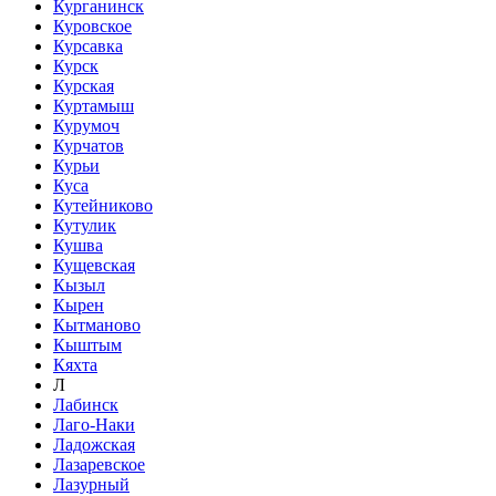
Курганинск
Куровское
Курсавка
Курск
Курская
Куртамыш
Курумоч
Курчатов
Курьи
Куса
Кутейниково
Кутулик
Кушва
Кущевская
Кызыл
Кырен
Кытманово
Кыштым
Кяхта
Л
Лабинск
Лаго-Наки
Ладожская
Лазаревское
Лазурный