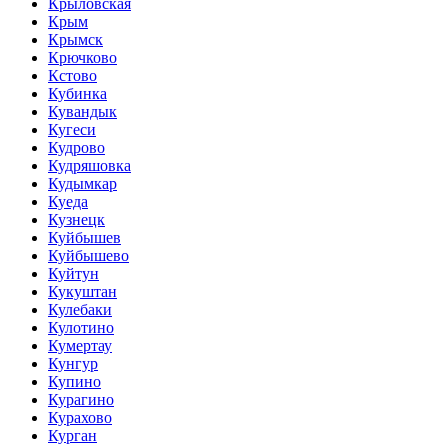
Крыловская
Крым
Крымск
Крючково
Кстово
Кубинка
Кувандык
Кугеси
Кудрово
Кудряшовка
Кудымкар
Куеда
Кузнецк
Куйбышев
Куйбышево
Куйтун
Кукуштан
Кулебаки
Кулотино
Кумертау
Кунгур
Купино
Курагино
Курахово
Курган