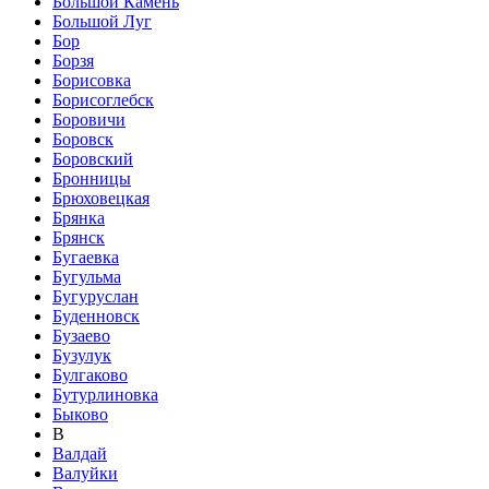
Большой Камень
Большой Луг
Бор
Борзя
Борисовка
Борисоглебск
Боровичи
Боровск
Боровский
Бронницы
Брюховецкая
Брянка
Брянск
Бугаевка
Бугульма
Бугуруслан
Буденновск
Бузаево
Бузулук
Булгаково
Бутурлиновка
Быково
В
Валдай
Валуйки