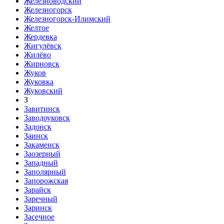
Железноводский
Железногорск
Железногорск-Илимский
Желтое
Жердевка
Жигулёвск
Жилёво
Жирновск
Жуков
Жуковка
Жуковский
З
Завитинск
Заводоуковск
Задонск
Заинск
Закаменск
Заозерный
Западный
Заполярный
Запорожская
Зарайск
Заречный
Заринск
Засечное