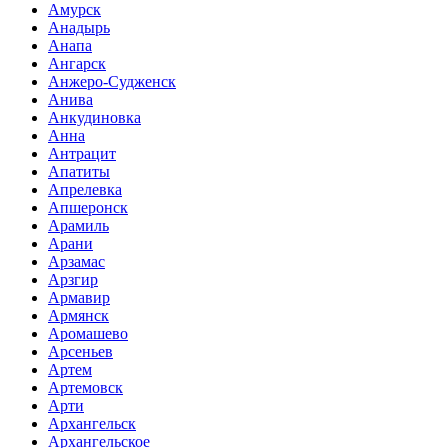
Амурск
Анадырь
Анапа
Ангарск
Анжеро-Судженск
Анива
Анкудиновка
Анна
Антрацит
Апатиты
Апрелевка
Апшеронск
Арамиль
Арани
Арзамас
Арзгир
Армавир
Армянск
Аромашево
Арсеньев
Артем
Артемовск
Арти
Архангельск
Архангельское