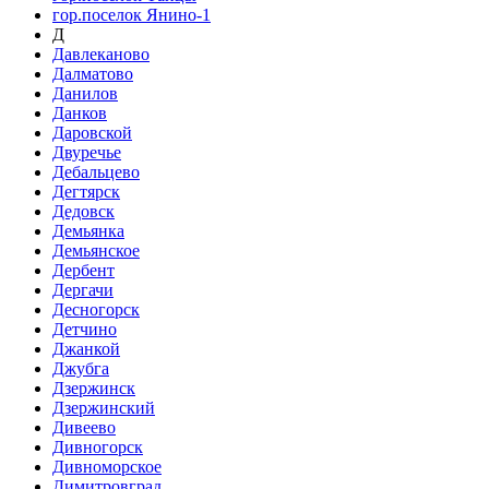
гор.поселок Янино-1
Д
Давлеканово
Далматово
Данилов
Данков
Даровской
Двуречье
Дебальцево
Дегтярск
Дедовск
Демьянка
Демьянское
Дербент
Дергачи
Десногорск
Детчино
Джанкой
Джубга
Дзержинск
Дзержинский
Дивеево
Дивногорск
Дивноморское
Димитровград