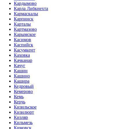
Кардымово
Карла Либкнехта
Кармаскалы
Карпинск
Карталы
Картмазово
Карымское
Касимов
Каспийск
Касумкент
Каховка
Качканар
Качуг
Кашин
Кашино
Кашира
Кедровый
Кемерово
Кемь
Керчь
Кизильское
Кизилюрт
Кизляр
Кильмезь
Кимовск