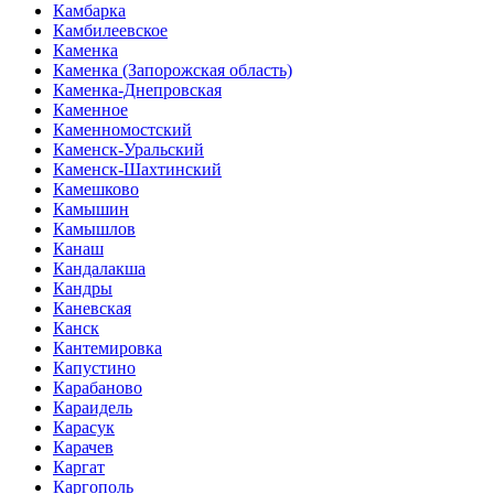
Камбарка
Камбилеевское
Каменка
Каменка (Запорожская область)
Каменка-Днепровская
Каменное
Каменномостский
Каменск-Уральский
Каменск-Шахтинский
Камешково
Камышин
Камышлов
Канаш
Кандалакша
Кандры
Каневская
Канск
Кантемировка
Капустино
Карабаново
Караидель
Карасук
Карачев
Каргат
Каргополь