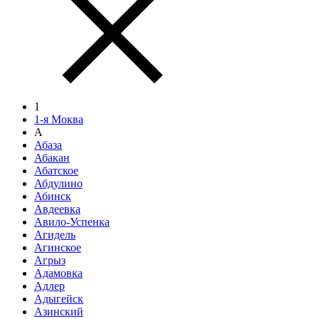
1
1-я Моква
А
Абаза
Абакан
Абатское
Абдулино
Абинск
Авдеевка
Авило-Успенка
Агидель
Агинское
Агрыз
Адамовка
Адлер
Адыгейск
Азинский