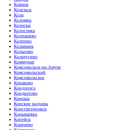
Ковров
Козельск
Кола
Коломна
Колоски
Колосовка
Колпашево
Колпино
Колывань
Кольцово
Кольчугино
Коммунар
Комсомольск-на-Амуре
Комсомольский
Комсомольское
Конаково
Кондопога
Кондратово
Коноша
Конские раздоры
Константиновск
Конышевка
Копейск
Коренево
Кореновск