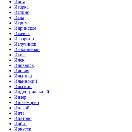
Ивня
Игарка
Иглино
Игра
Игрим
Идринское
Ижевск
Изварино
Излучинск
Изобильный
Икша
Илек
Иловайск
Иловля
Ильинка
Ильинский
Ильский
Индустриальный
Инзер
Иноземцево
Инской
Инта
Ипатово
Ирбит
Иркутск