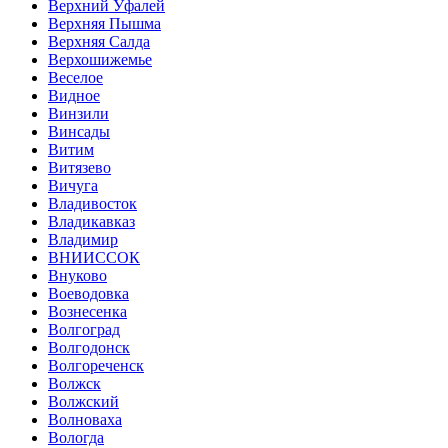
Верхний Уфалей
Верхняя Пышма
Верхняя Салда
Верхошижемье
Веселое
Видное
Винзили
Винсады
Витим
Витязево
Вичуга
Владивосток
Владикавказ
Владимир
ВНИИССОК
Внуково
Воеводовка
Вознесенка
Волгоград
Волгодонск
Волгореченск
Волжск
Волжский
Волноваха
Вологда