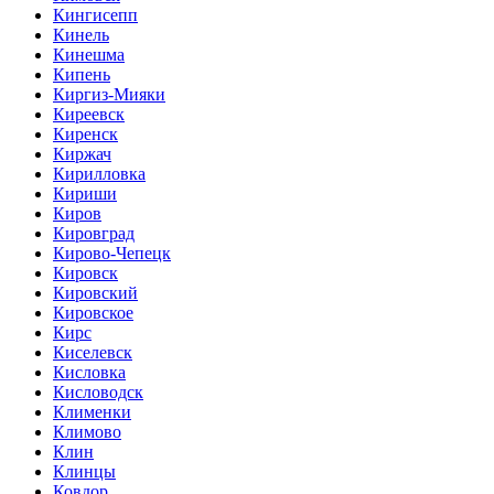
Кингисепп
Кинель
Кинешма
Кипень
Киргиз-Мияки
Киреевск
Киренск
Киржач
Кирилловка
Кириши
Киров
Кировград
Кирово-Чепецк
Кировск
Кировский
Кировское
Кирс
Киселевск
Кисловка
Кисловодск
Клименки
Климово
Клин
Клинцы
Ковдор