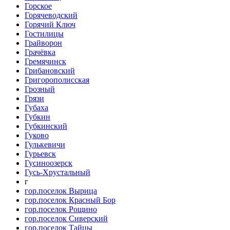
Горское
Горячеводский
Горячий Ключ
Гостилицы
Грайворон
Грачёвка
Гремячинск
Грибановский
Григорополисская
Грозный
Грязи
Губаха
Губкин
Губкинский
Гуково
Гулькевичи
Гурьевск
Гусиноозерск
Гусь-Хрустальный
г
гор.поселок Вырица
гор.поселок Красный Бор
гор.поселок Рощино
гор.поселок Сиверский
гор.поселок Тайцы