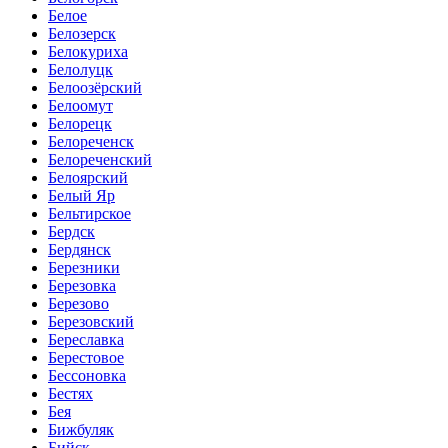
Белое
Белозерск
Белокуриха
Белолуцк
Белоозёрский
Белоомут
Белорецк
Белореченск
Белореченский
Белоярский
Белый Яр
Бельтирское
Бердск
Бердянск
Березники
Березовка
Березово
Березовский
Береславка
Берестовое
Бессоновка
Бестях
Бея
Бижбуляк
Бийск