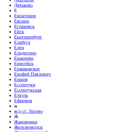
Дятьково
Е
Евпатория
Евсино
Егорьевск
Ейск
Екатеринбург
Елабуга
Елец
Ельдигино
Енакиево
Енисейск
Ермаковское
Ерофей Павлович
Ершов
Ессентуки
Ессентукская
Еткуль
Ефремов
ж
ж/д ст. Лосево
Ж
Жаворонки
Железноводск