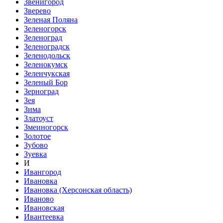
Звенигород
Зверево
Зеленая Поляна
Зеленогорск
Зеленоград
Зеленоградск
Зеленодольск
Зеленокумск
Зеленчукская
Зеленый Бор
Зерноград
Зея
Зима
Златоуст
Змеиногорск
Золотое
Зубово
Зуевка
И
Ивангород
Ивановка
Ивановка (Херсонская область)
Иваново
Ивановская
Ивантеевка