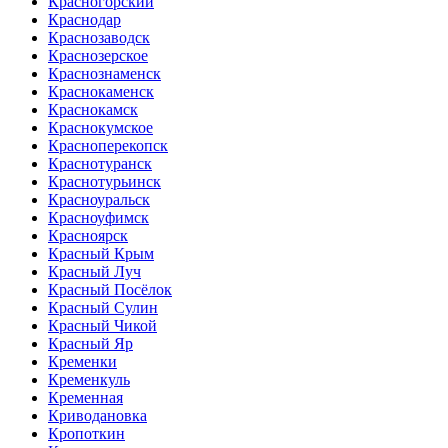
Красногорский
Краснодар
Краснозаводск
Краснозерское
Краснознаменск
Краснокаменск
Краснокамск
Краснокумское
Красноперекопск
Краснотуранск
Краснотурьинск
Красноуральск
Красноуфимск
Красноярск
Красный Крым
Красный Луч
Красный Посёлок
Красный Сулин
Красный Чикой
Красный Яр
Кременки
Кременкуль
Кременная
Криводановка
Кропоткин