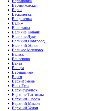
Варваровка
Варениковская
Варна
Васильевка
Вейделевка
Велиж
Велижаны
Великие Копани
Великие Луки
Великий Новгород
Великий Устюг
Великое Мешково
Вельск
Венгерово
Венёв
Венера
Верещагино
Верея
Верх-Ирмень
Верх-Тула
Верхнеуральск
Верхние Татышлы
Верхний Любаж
Верхний Мамон
Верхний Услон