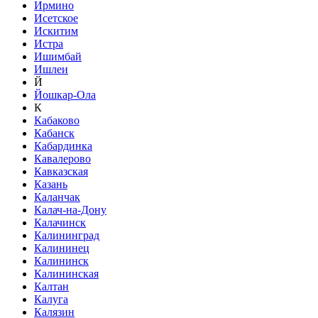
Ирмино
Исетское
Искитим
Истра
Ишимбай
Ишлеи
Й
Йошкар-Ола
К
Кабаково
Кабанск
Кабардинка
Кавалерово
Кавказская
Казань
Каланчак
Калач-на-Дону
Калачинск
Калининград
Калининец
Калининск
Калининская
Калтан
Калуга
Калязин