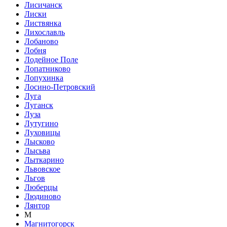
Лисичанск
Лиски
Листвянка
Лихославль
Лобаново
Лобня
Лодейное Поле
Лопатниково
Лопухинка
Лосино-Петровский
Луга
Луганск
Луза
Лутугино
Луховицы
Лысково
Лысьва
Лыткарино
Львовское
Льгов
Люберцы
Людиново
Лянтор
М
Магнитогорск