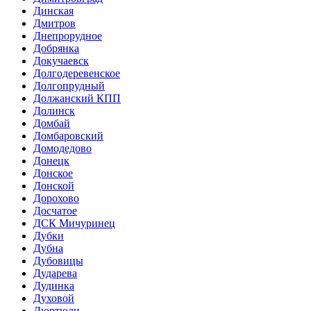
Динская
Дмитров
Днепрорудное
Добрянка
Докучаевск
Долгодеревенское
Долгопрудный
Должанский КПП
Долинск
Домбай
Домбаровский
Домодедово
Донецк
Донское
Донской
Дорохово
Досчатое
ДСК Мичуринец
Дубки
Дубна
Дубовицы
Дударева
Дудинка
Духовой
Дюртюли