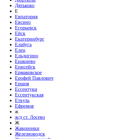
Дятьково
Е
Евпатория
Евсино
Егорьевск
Ейск
Екатеринбург
Елабуга
Елец
Ельдигино
Енакиево
Енисейск
Ермаковское
Ерофей Павлович
Ершов
Ессентуки
Ессентукская
Еткуль
Ефремов
ж
ж/д ст. Лосево
Ж
Жаворонки
Железноводск