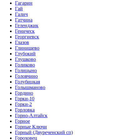
Гагарин
Гай
Галич
Гатчина
Геленджик
Геническ
Георгиевск
Глазов
Глинищево
Глубокий
Глушково
Голиково
Голицыно
Головчино
Голубицкая
Голышманово
Гордино
Горки-10
Горки-2
Горловка
Горно-Алтайск
Горное
Горные Ключи
Горный (Двуреченский сп)
Гороховец