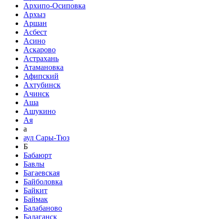
Архипо-Осиповка
Архыз
Аршан
Асбест
Асино
Аскарово
Астрахань
Атамановка
Афипский
Ахтубинск
Ачинск
Аша
Ашукино
Ая
а
аул Сары-Тюз
Б
Бабаюрт
Бавлы
Багаевская
Байболовка
Байкит
Баймак
Балабаново
Балаганск