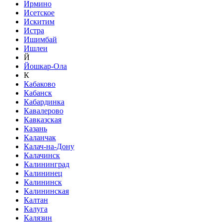
Ирмино
Исетское
Искитим
Истра
Ишимбай
Ишлеи
Й
Йошкар-Ола
К
Кабаково
Кабанск
Кабардинка
Кавалерово
Кавказская
Казань
Каланчак
Калач-на-Дону
Калачинск
Калининград
Калининец
Калининск
Калининская
Калтан
Калуга
Калязин