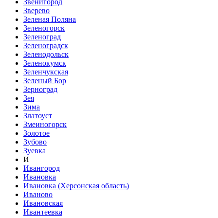
Звенигород
Зверево
Зеленая Поляна
Зеленогорск
Зеленоград
Зеленоградск
Зеленодольск
Зеленокумск
Зеленчукская
Зеленый Бор
Зерноград
Зея
Зима
Златоуст
Змеиногорск
Золотое
Зубово
Зуевка
И
Ивангород
Ивановка
Ивановка (Херсонская область)
Иваново
Ивановская
Ивантеевка