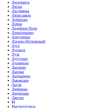
Лисичанск
Лиски
Листвянка
Лихославль
Лобаново
Лобня
Лодейное Поле
Лопатниково
Лопухинка
Лосино-Петровский
Луга
Луганск
Луза
Лутугино
Луховицы
Лысково
Лысьва
Лыткарино
Львовское
Льгов
Люберцы
Людиново
Лянтор
М
Магнитогорск