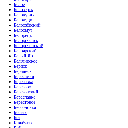
Белое
Белозерск
Белокуриха
Белолуцк
Белоозёрский
Белоомут
Белорецк
Белореченск
Белореченский
Белоярский
Белый Яр
Бельтирское
Бердск
Бердянск
Березники
Березовка
Березово
Березовский
Береславка
Берестовое
Бессоновка
Бестях
Бея
Бижбуляк
Бийск