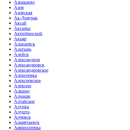
Азнакаево
Азов
Азовская
Ак-Довурак
Аксай
Аксарка
Актюбинский
Акъяр
Алапаевск
Алатырь
Алейск
Александров
Александровск
Александровское
Алексеевка
Алексеевское
Алексин
Алкино
Алнаши
Алтайское
Алупка
Алушта
Алчевск
Альметьевск
Амвросиевка