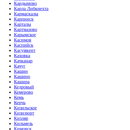
Кардымово
Карла Либкнехта
Кармаскалы
Карпинск
Карталы
Картмазово
Карымское
Касимов
Каспийск
Касумкент
Каховка
Качканар
Качуг
Кашин
Кашино
Кашира
Кедровый
Кемерово
Кемь
Керчь
Кизильское
Кизилюрт
Кизляр
Кильмезь
Кимовск