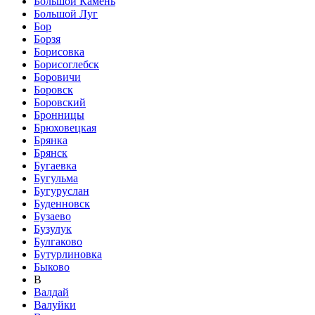
Большой Камень
Большой Луг
Бор
Борзя
Борисовка
Борисоглебск
Боровичи
Боровск
Боровский
Бронницы
Брюховецкая
Брянка
Брянск
Бугаевка
Бугульма
Бугуруслан
Буденновск
Бузаево
Бузулук
Булгаково
Бутурлиновка
Быково
В
Валдай
Валуйки