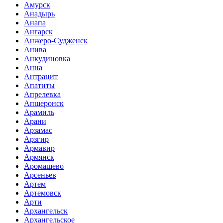
Амурск
Анадырь
Анапа
Ангарск
Анжеро-Судженск
Анива
Анкудиновка
Анна
Антрацит
Апатиты
Апрелевка
Апшеронск
Арамиль
Арани
Арзамас
Арзгир
Армавир
Армянск
Аромашево
Арсеньев
Артем
Артемовск
Арти
Архангельск
Архангельское