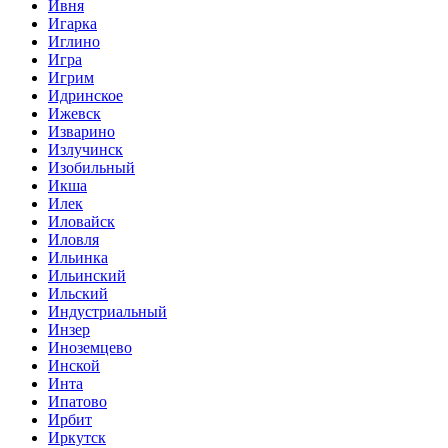
Ивня
Игарка
Иглино
Игра
Игрим
Идринское
Ижевск
Изварино
Излучинск
Изобильный
Икша
Илек
Иловайск
Иловля
Ильинка
Ильинский
Ильский
Индустриальный
Инзер
Иноземцево
Инской
Инта
Ипатово
Ирбит
Иркутск