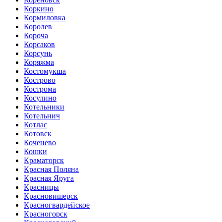
Коркино
Кормиловка
Королев
Короча
Корсаков
Корсунь
Коряжма
Костомукша
Кострово
Кострома
Косулино
Котельники
Котельнич
Котлас
Котовск
Коченево
Кошки
Краматорск
Красная Поляна
Красная Яруга
Красницы
Красновишерск
Красногвардейское
Красногорск