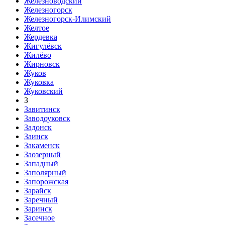
Железноводский
Железногорск
Железногорск-Илимский
Желтое
Жердевка
Жигулёвск
Жилёво
Жирновск
Жуков
Жуковка
Жуковский
З
Завитинск
Заводоуковск
Задонск
Заинск
Закаменск
Заозерный
Западный
Заполярный
Запорожская
Зарайск
Заречный
Заринск
Засечное