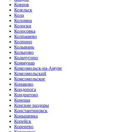
Ковров
Козельск
Кола
Коломна
Колоски
Колосовка
Колпашево
Колпино
Колывань
Кольцово
Кольчугино
Коммунар
Комсомольск-на-Амуре
Комсомольский
Комсомольское
Конаково
Кондопога
Кондратово
Коноша
Конские раздоры
Константиновск
Конышевка
Копейск
Коренево
Кореновск