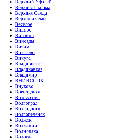
Верхний Уфалей
Верхняя Пышма
Верхняя Салда
Верхошижемье
Веселое
Видное
Винзили
Винсады
Витим
Витязево
Вичуга
Владивосток
Владикавказ
Владимир
ВНИИССОК
Внуково
Воеводовка
Вознесенка
Волгоград
Волгодонск
Волгореченск
Волжск
Волжский
Волноваха
Вологда