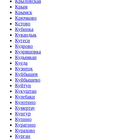
Крыловская
Крым
Крымск
Крючково
Кстово
Кубинка
Кувандык
Кугеси
Кудрово
Кудряшовка
Кудымкар
Куеда
Кузнецк
Куйбышев
Куйбышево
Куйтун
Кукуштан
Кулебаки
Кулотино
Кумертау
Кунгур
Купино
Курагино
Курахово
Курган