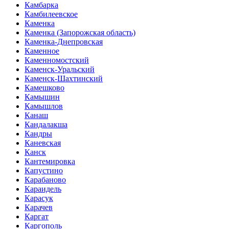
Камбарка
Камбилеевское
Каменка
Каменка (Запорожская область)
Каменка-Днепровская
Каменное
Каменномостский
Каменск-Уральский
Каменск-Шахтинский
Камешково
Камышин
Камышлов
Канаш
Кандалакша
Кандры
Каневская
Канск
Кантемировка
Капустино
Карабаново
Караидель
Карасук
Карачев
Каргат
Каргополь