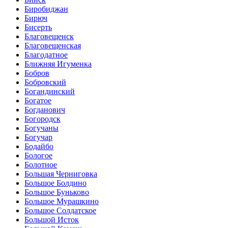
Биробиджан
Бирюч
Бисерть
Благовещенск
Благовещенская
Благодатное
Ближняя Игуменка
Бобров
Бобровский
Богандинский
Богатое
Богданович
Богородск
Богучаны
Богучар
Бодайбо
Бологое
Болотное
Большая Черниговка
Большое Болдино
Большое Буньково
Большое Мурашкино
Большое Солдатское
Большой Исток