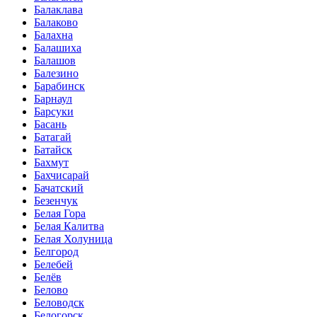
Балаклава
Балаково
Балахна
Балашиха
Балашов
Балезино
Барабинск
Барнаул
Барсуки
Басань
Батагай
Батайск
Бахмут
Бахчисарай
Бачатский
Безенчук
Белая Гора
Белая Калитва
Белая Холуница
Белгород
Белебей
Белёв
Белово
Беловодск
Белогорск