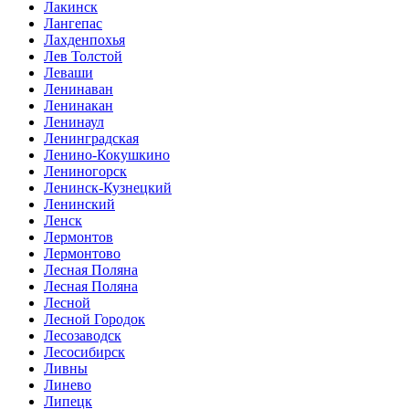
Лакинск
Лангепас
Лахденпохья
Лев Толстой
Леваши
Ленинаван
Ленинакан
Ленинаул
Ленинградская
Ленино-Кокушкино
Лениногорск
Ленинск-Кузнецкий
Ленинский
Ленск
Лермонтов
Лермонтово
Лесная Поляна
Лесная Поляна
Лесной
Лесной Городок
Лесозаводск
Лесосибирск
Ливны
Линево
Липецк