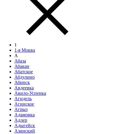
1
1-я Моква
А
Абаза
Абакан
Абатское
Абдулино
Абинск
Авдеевка
Авило-Успенка
Агидель
Агинское
Агрыз
Адамовка
Адлер
Адыгейск
Азинский