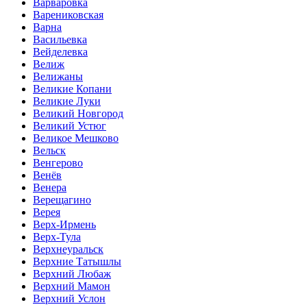
Варваровка
Варениковская
Варна
Васильевка
Вейделевка
Велиж
Велижаны
Великие Копани
Великие Луки
Великий Новгород
Великий Устюг
Великое Мешково
Вельск
Венгерово
Венёв
Венера
Верещагино
Верея
Верх-Ирмень
Верх-Тула
Верхнеуральск
Верхние Татышлы
Верхний Любаж
Верхний Мамон
Верхний Услон