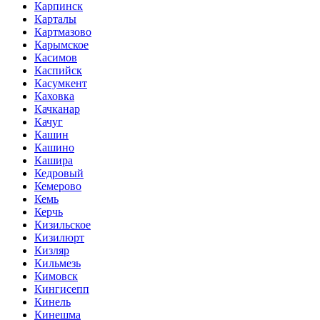
Карпинск
Карталы
Картмазово
Карымское
Касимов
Каспийск
Касумкент
Каховка
Качканар
Качуг
Кашин
Кашино
Кашира
Кедровый
Кемерово
Кемь
Керчь
Кизильское
Кизилюрт
Кизляр
Кильмезь
Кимовск
Кингисепп
Кинель
Кинешма