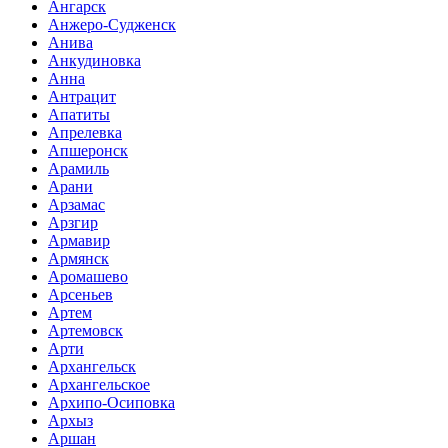
Ангарск
Анжеро-Судженск
Анива
Анкудиновка
Анна
Антрацит
Апатиты
Апрелевка
Апшеронск
Арамиль
Арани
Арзамас
Арзгир
Армавир
Армянск
Аромашево
Арсеньев
Артем
Артемовск
Арти
Архангельск
Архангельское
Архипо-Осиповка
Архыз
Аршан