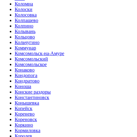
Коломна
Колоски
Колосовка
Колпашево
Колпино
Колывань
Кольцово
Кольчугино
Коммунар
Комсомольск-на-Амуре
Комсомольский
Комсомольское
Конаково
Кондопога
Кондратово
Коноша
Конские раздоры
Константиновск
Конышевка
Копейск
Коренево
Кореновск
Коркино
Кормиловка
Королев