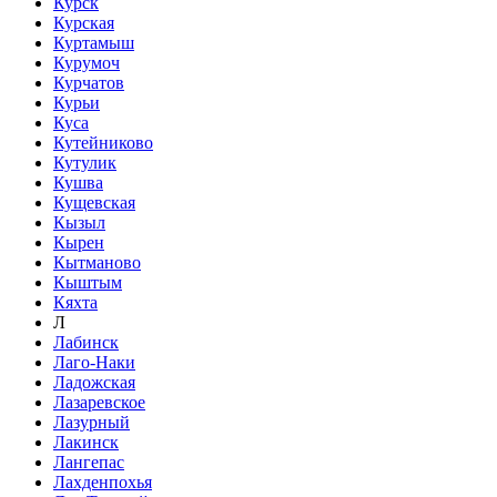
Курск
Курская
Куртамыш
Курумоч
Курчатов
Курьи
Куса
Кутейниково
Кутулик
Кушва
Кущевская
Кызыл
Кырен
Кытманово
Кыштым
Кяхта
Л
Лабинск
Лаго-Наки
Ладожская
Лазаревское
Лазурный
Лакинск
Лангепас
Лахденпохья