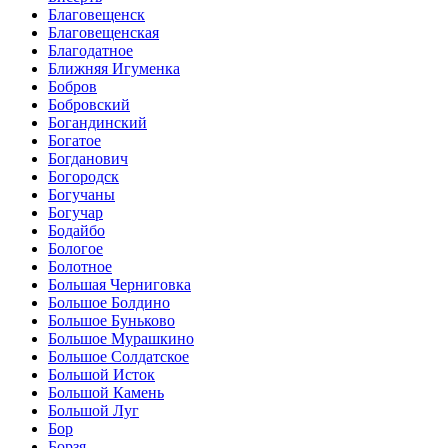
Благовещенск
Благовещенская
Благодатное
Ближняя Игуменка
Бобров
Бобровский
Богандинский
Богатое
Богданович
Богородск
Богучаны
Богучар
Бодайбо
Бологое
Болотное
Большая Черниговка
Большое Болдино
Большое Буньково
Большое Мурашкино
Большое Солдатское
Большой Исток
Большой Камень
Большой Луг
Бор
Борзя