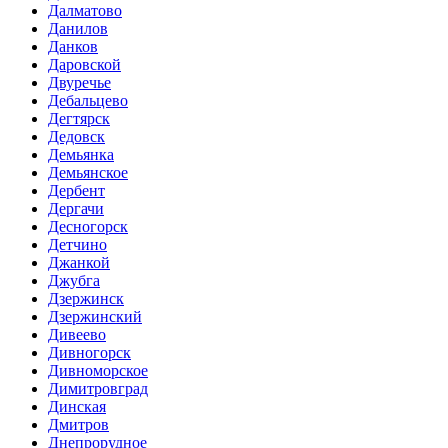
Далматово
Данилов
Данков
Даровской
Двуречье
Дебальцево
Дегтярск
Дедовск
Демьянка
Демьянское
Дербент
Дергачи
Десногорск
Детчино
Джанкой
Джубга
Дзержинск
Дзержинский
Дивеево
Дивногорск
Дивноморское
Димитровград
Динская
Дмитров
Днепрорудное