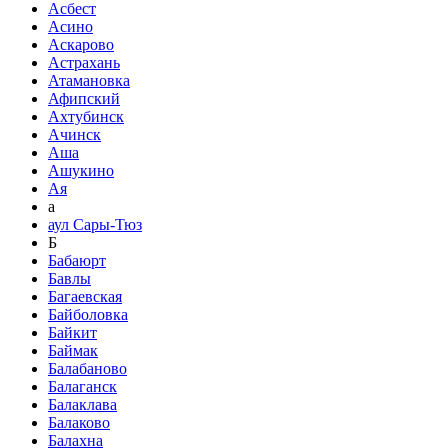
Асбест
Асино
Аскарово
Астрахань
Атамановка
Афипский
Ахтубинск
Ачинск
Аша
Ашукино
Ая
а
аул Сары-Тюз
Б
Бабаюрт
Бавлы
Багаевская
Байболовка
Байкит
Баймак
Балабаново
Балаганск
Балаклава
Балаково
Балахна