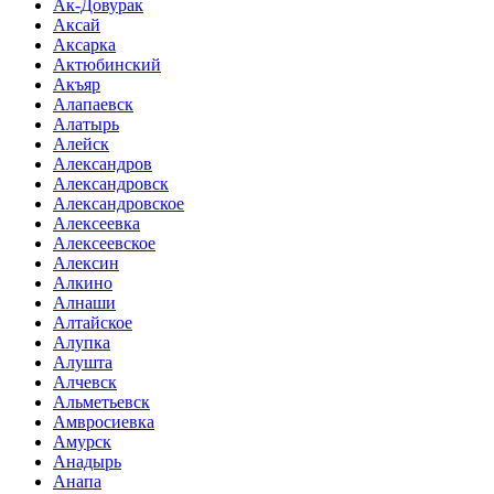
Ак-Довурак
Аксай
Аксарка
Актюбинский
Акъяр
Алапаевск
Алатырь
Алейск
Александров
Александровск
Александровское
Алексеевка
Алексеевское
Алексин
Алкино
Алнаши
Алтайское
Алупка
Алушта
Алчевск
Альметьевск
Амвросиевка
Амурск
Анадырь
Анапа