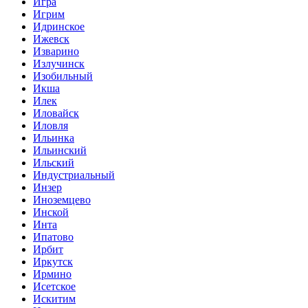
Игра
Игрим
Идринское
Ижевск
Изварино
Излучинск
Изобильный
Икша
Илек
Иловайск
Иловля
Ильинка
Ильинский
Ильский
Индустриальный
Инзер
Иноземцево
Инской
Инта
Ипатово
Ирбит
Иркутск
Ирмино
Исетское
Искитим