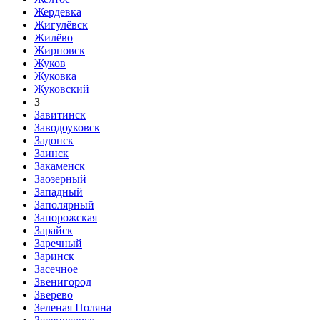
Жердевка
Жигулёвск
Жилёво
Жирновск
Жуков
Жуковка
Жуковский
З
Завитинск
Заводоуковск
Задонск
Заинск
Закаменск
Заозерный
Западный
Заполярный
Запорожская
Зарайск
Заречный
Заринск
Засечное
Звенигород
Зверево
Зеленая Поляна