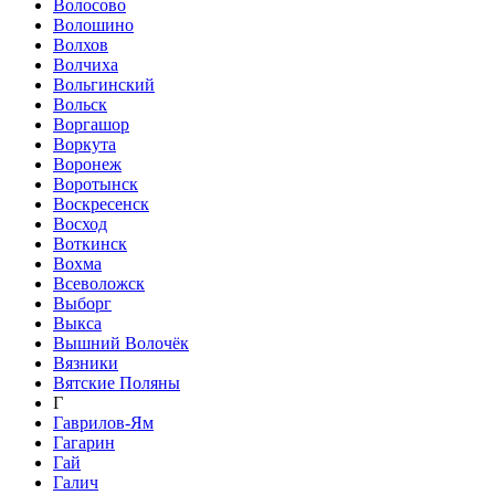
Волосово
Волошино
Волхов
Волчиха
Вольгинский
Вольск
Воргашор
Воркута
Воронеж
Воротынск
Воскресенск
Восход
Воткинск
Вохма
Всеволожск
Выборг
Выкса
Вышний Волочёк
Вязники
Вятские Поляны
Г
Гаврилов-Ям
Гагарин
Гай
Галич