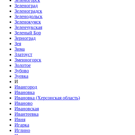
Зеленогорск
Зеленоград
Зеленоградск
Зеленодольск
Зеленокумск
Зеленчукская
Зеленый Бор
Зерноград
Зея
Зима
Златоуст
Змеиногорск
Золотое
Зубово
Зуевка
И
Ивангород
Ивановка
Ивановка (Херсонская область)
Иваново
Ивановская
Ивантеевка
Ивня
Игарка
Иглино