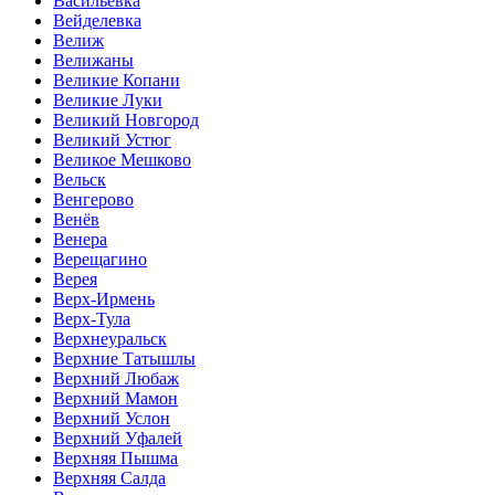
Васильевка
Вейделевка
Велиж
Велижаны
Великие Копани
Великие Луки
Великий Новгород
Великий Устюг
Великое Мешково
Вельск
Венгерово
Венёв
Венера
Верещагино
Верея
Верх-Ирмень
Верх-Тула
Верхнеуральск
Верхние Татышлы
Верхний Любаж
Верхний Мамон
Верхний Услон
Верхний Уфалей
Верхняя Пышма
Верхняя Салда