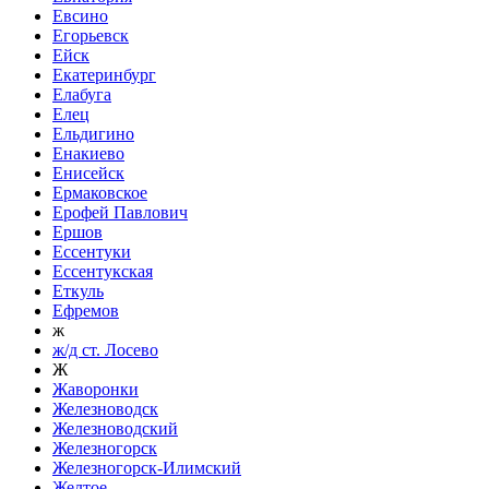
Евсино
Егорьевск
Ейск
Екатеринбург
Елабуга
Елец
Ельдигино
Енакиево
Енисейск
Ермаковское
Ерофей Павлович
Ершов
Ессентуки
Ессентукская
Еткуль
Ефремов
ж
ж/д ст. Лосево
Ж
Жаворонки
Железноводск
Железноводский
Железногорск
Железногорск-Илимский
Желтое