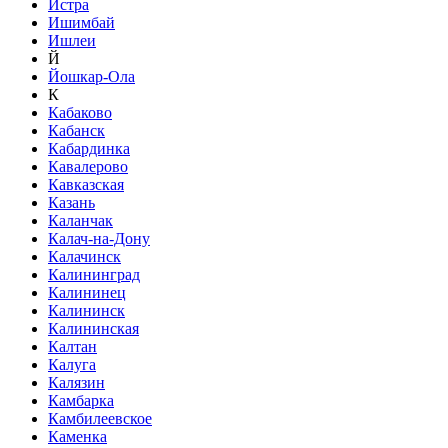
Истра
Ишимбай
Ишлеи
Й
Йошкар-Ола
К
Кабаково
Кабанск
Кабардинка
Кавалерово
Кавказская
Казань
Каланчак
Калач-на-Дону
Калачинск
Калининград
Калининец
Калининск
Калининская
Калтан
Калуга
Калязин
Камбарка
Камбилеевское
Каменка