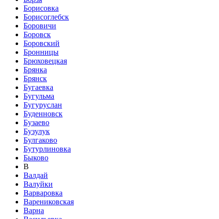
Борисовка
Борисоглебск
Боровичи
Боровск
Боровский
Бронницы
Брюховецкая
Брянка
Брянск
Бугаевка
Бугульма
Бугуруслан
Буденновск
Бузаево
Бузулук
Булгаково
Бутурлиновка
Быково
В
Валдай
Валуйки
Варваровка
Варениковская
Варна