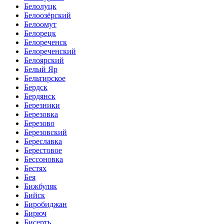
Белолуцк
Белоозёрский
Белоомут
Белорецк
Белореченск
Белореченский
Белоярский
Белый Яр
Бельтирское
Бердск
Бердянск
Березники
Березовка
Березово
Березовский
Береславка
Берестовое
Бессоновка
Бестях
Бея
Бижбуляк
Бийск
Биробиджан
Бирюч
Бисерть