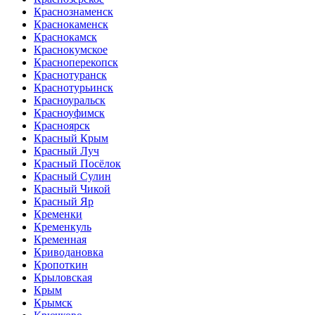
Краснознаменск
Краснокаменск
Краснокамск
Краснокумское
Красноперекопск
Краснотуранск
Краснотурьинск
Красноуральск
Красноуфимск
Красноярск
Красный Крым
Красный Луч
Красный Посёлок
Красный Сулин
Красный Чикой
Красный Яр
Кременки
Кременкуль
Кременная
Криводановка
Кропоткин
Крыловская
Крым
Крымск