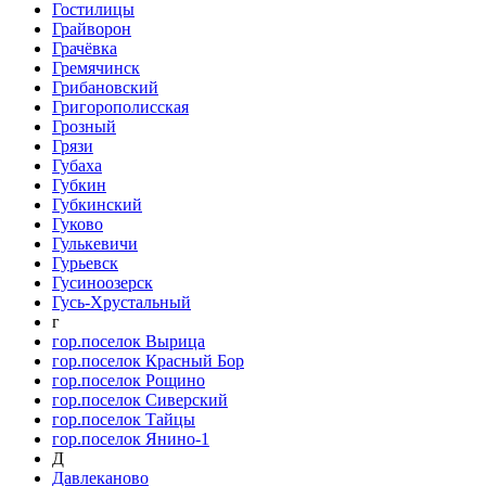
Гостилицы
Грайворон
Грачёвка
Гремячинск
Грибановский
Григорополисская
Грозный
Грязи
Губаха
Губкин
Губкинский
Гуково
Гулькевичи
Гурьевск
Гусиноозерск
Гусь-Хрустальный
г
гор.поселок Вырица
гор.поселок Красный Бор
гор.поселок Рощино
гор.поселок Сиверский
гор.поселок Тайцы
гор.поселок Янино-1
Д
Давлеканово