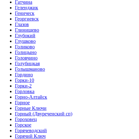
Гатчина
Геленджик
Геническ
Георгиевск
Глазов
Глинищево
Глубокий
Глушково
Голиково
Голицыно
Головчино
Голубицкая
Голышманово
Гордино
Горки-10
Горки-2
Горловка
Горно-Алтайск
Горное
Горные Ключи
Горный (Двуреченский сп)
Гороховец
Горское
Горячеводский
Горячий Ключ