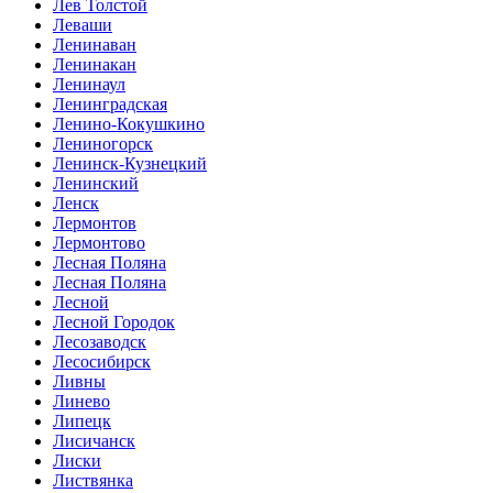
Лев Толстой
Леваши
Ленинаван
Ленинакан
Ленинаул
Ленинградская
Ленино-Кокушкино
Лениногорск
Ленинск-Кузнецкий
Ленинский
Ленск
Лермонтов
Лермонтово
Лесная Поляна
Лесная Поляна
Лесной
Лесной Городок
Лесозаводск
Лесосибирск
Ливны
Линево
Липецк
Лисичанск
Лиски
Листвянка