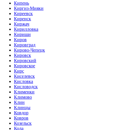
Кипень
Киргиз-Мияки
Киреевск
Киренск
Киржач
Кирилловка
Кириши
Киров
Кировград
Кирово-Чепецк
Кировск
Кировский
Кировское
Кирс
Киселевск
Кисловка
Кисловодск
Клименки
Климово
Клин
Клинцы
Ковдор
Ковров
Козельск
Кола