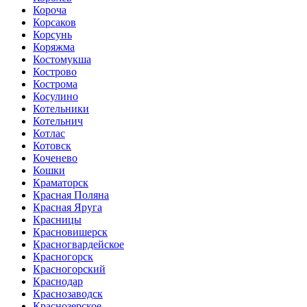
Короча
Корсаков
Корсунь
Коряжма
Костомукша
Кострово
Кострома
Косулино
Котельники
Котельнич
Котлас
Котовск
Коченево
Кошки
Краматорск
Красная Поляна
Красная Яруга
Красницы
Красновишерск
Красногвардейское
Красногорск
Красногорский
Краснодар
Краснозаводск
Краснозерское