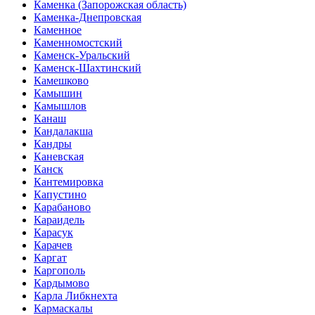
Каменка (Запорожская область)
Каменка-Днепровская
Каменное
Каменномостский
Каменск-Уральский
Каменск-Шахтинский
Камешково
Камышин
Камышлов
Канаш
Кандалакша
Кандры
Каневская
Канск
Кантемировка
Капустино
Карабаново
Караидель
Карасук
Карачев
Каргат
Каргополь
Кардымово
Карла Либкнехта
Кармаскалы