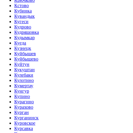
Крючково
Кстово
Кубинка
Кувандык
Кугеси
Кудрово
Кудряшовка
Кудымкар
Куеда
Кузнецк
Куйбышев
Куйбышево
Куйтун
Кукуштан
Кулебаки
Кулотино
Кумертау
Кунгур
Купино
Курагино
Курахово
Курган
Курганинск
Куровское
Курсавка