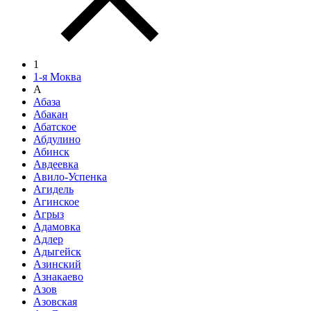
1
1-я Моква
А
Абаза
Абакан
Абатское
Абдулино
Абинск
Авдеевка
Авило-Успенка
Агидель
Агинское
Агрыз
Адамовка
Адлер
Адыгейск
Азинский
Азнакаево
Азов
Азовская