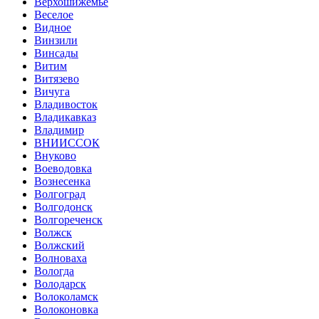
Верхошижемье
Веселое
Видное
Винзили
Винсады
Витим
Витязево
Вичуга
Владивосток
Владикавказ
Владимир
ВНИИССОК
Внуково
Воеводовка
Вознесенка
Волгоград
Волгодонск
Волгореченск
Волжск
Волжский
Волноваха
Вологда
Володарск
Волоколамск
Волоконовка