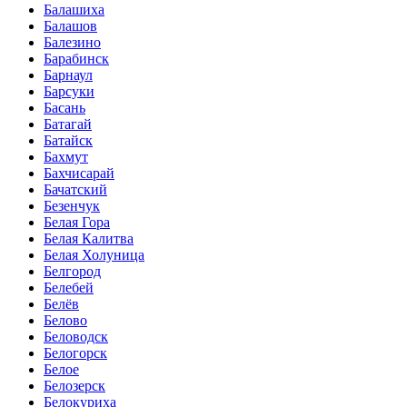
Балашиха
Балашов
Балезино
Барабинск
Барнаул
Барсуки
Басань
Батагай
Батайск
Бахмут
Бахчисарай
Бачатский
Безенчук
Белая Гора
Белая Калитва
Белая Холуница
Белгород
Белебей
Белёв
Белово
Беловодск
Белогорск
Белое
Белозерск
Белокуриха