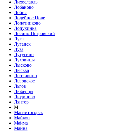
Лихославль
Лобаново
Лобня
Лодейное Поле
Лопатниково
Лопухинка
Лосино-Петровский
Луга
Луганск
Луза
Лутугино
Луховицы
Лысково
Лысьва
Лыткарино
Львовское
Льгов
Люберцы
Людиново
Лянтор
М
Магнитогорск
Майкоп
Майма
Майна