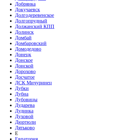
Добрянка
Докучаевск
Долгодеревенское
Долгопрудный
Должанский КПП
Долинск
Домбай
Домбаровский
Домодедово
Донецк
Донское
Донской
Дорохово
Досчатое
ДСК Мичуринец
Дубки
Дубна
Дубовицы
Дударева
Дудинка
Духовой
Дюртюли
Дятьково
Е
Евпатория