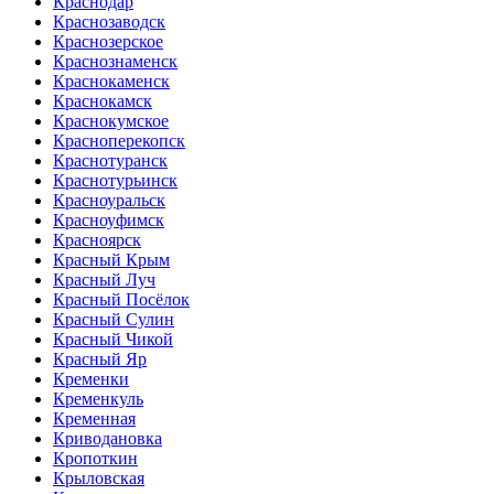
Краснодар
Краснозаводск
Краснозерское
Краснознаменск
Краснокаменск
Краснокамск
Краснокумское
Красноперекопск
Краснотуранск
Краснотурьинск
Красноуральск
Красноуфимск
Красноярск
Красный Крым
Красный Луч
Красный Посёлок
Красный Сулин
Красный Чикой
Красный Яр
Кременки
Кременкуль
Кременная
Криводановка
Кропоткин
Крыловская