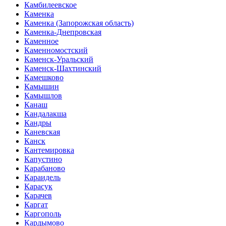
Камбилеевское
Каменка
Каменка (Запорожская область)
Каменка-Днепровская
Каменное
Каменномостский
Каменск-Уральский
Каменск-Шахтинский
Камешково
Камышин
Камышлов
Канаш
Кандалакша
Кандры
Каневская
Канск
Кантемировка
Капустино
Карабаново
Караидель
Карасук
Карачев
Каргат
Каргополь
Кардымово