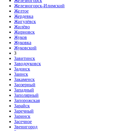
Железногорск
Железногорск-Илимский
Желтое
Жердевка
Жигулёвск
Жилёво
Жирновск
Жуков
Жуковка
Жуковский
З
Завитинск
Заводоуковск
Задонск
Заинск
Закаменск
Заозерный
Западный
Заполярный
Запорожская
Зарайск
Заречный
Заринск
Засечное
Звенигород