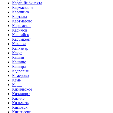
Карла Либкнехта
Кармаскалы
Карпинск
Карталы
Картмазово
Карымское
Касимов
Каспийск
Касумкент
Каховка
Качканар
Качуг
Кашин
Кашино
Кашира
Кедровый
Кемерово
Кемь
Керчь
Кизильское
Кизилюрт
Кизляр
Кильмезь
Кимовск
Кингисепп