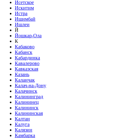
Исетское
Искитим
Истра
Ишимбай
Ишлеи
Й
Йошкар-Ола
К
Кабаково
Кабанск
Кабардинка
Кавалерово
Кавказская
Казань
Каланчак
Калач-на-Дону
Калачинск
Калининград
Калининец
Калининск
Калининская
Калтан
Калуга
Калязин
Камбарка