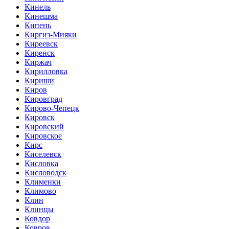
Кинель
Кинешма
Кипень
Киргиз-Мияки
Киреевск
Киренск
Киржач
Кирилловка
Кириши
Киров
Кировград
Кирово-Чепецк
Кировск
Кировский
Кировское
Кирс
Киселевск
Кисловка
Кисловодск
Клименки
Климово
Клин
Клинцы
Ковдор
Ковров