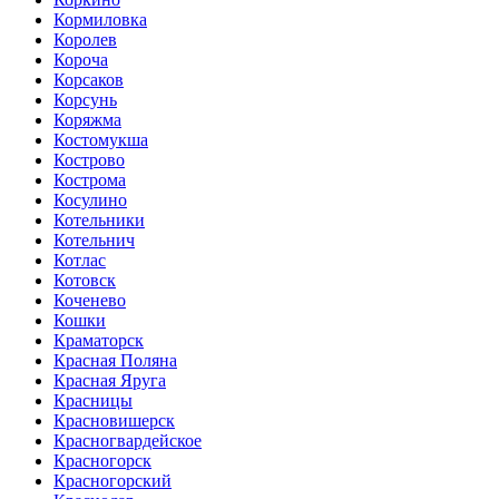
Кормиловка
Королев
Короча
Корсаков
Корсунь
Коряжма
Костомукша
Кострово
Кострома
Косулино
Котельники
Котельнич
Котлас
Котовск
Коченево
Кошки
Краматорск
Красная Поляна
Красная Яруга
Красницы
Красновишерск
Красногвардейское
Красногорск
Красногорский