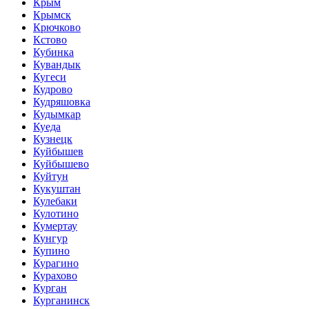
Крым
Крымск
Крючково
Кстово
Кубинка
Кувандык
Кугеси
Кудрово
Кудряшовка
Кудымкар
Куеда
Кузнецк
Куйбышев
Куйбышево
Куйтун
Кукуштан
Кулебаки
Кулотино
Кумертау
Кунгур
Купино
Курагино
Курахово
Курган
Курганинск