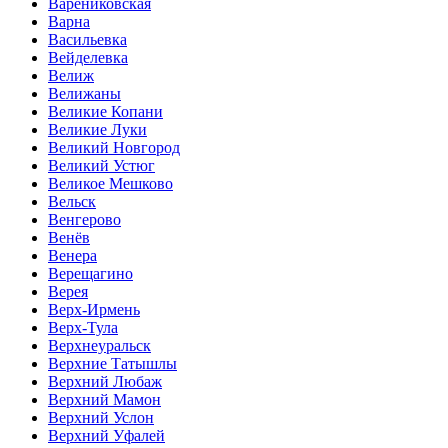
Варениковская
Варна
Васильевка
Вейделевка
Велиж
Велижаны
Великие Копани
Великие Луки
Великий Новгород
Великий Устюг
Великое Мешково
Вельск
Венгерово
Венёв
Венера
Верещагино
Верея
Верх-Ирмень
Верх-Тула
Верхнеуральск
Верхние Татышлы
Верхний Любаж
Верхний Мамон
Верхний Услон
Верхний Уфалей