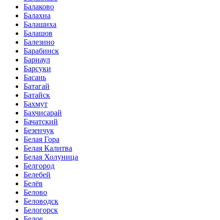
Балаково
Балахна
Балашиха
Балашов
Балезино
Барабинск
Барнаул
Барсуки
Басань
Батагай
Батайск
Бахмут
Бахчисарай
Бачатский
Безенчук
Белая Гора
Белая Калитва
Белая Холуница
Белгород
Белебей
Белёв
Белово
Беловодск
Белогорск
Белое