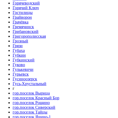
Горячеводский
Горячий Ключ
Гостилицы
Грайворон
Грачёвка
Гремячинск
Грибановский
Григорополисская
Грозный
Грязи
Губаха
Губкин
Губкинский
Гуково
Гулькевичи
Гурьевск
Гусиноозерск
Гусь-Хрустальный
г
гор.поселок Вырица
гор.поселок Красный Бор
гор.поселок Рощино
гор.поселок Сиверский
гор.поселок Тайцы
гор.поселок Янино-1