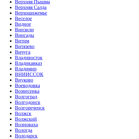
Верхняя Пышма
Верхняя Салда
Верхошижемье
Веселое
Видное
Винзили
Винсады
Витим
Витязево
Вичуга
Владивосток
Владикавказ
Владимир
ВНИИССОК
Внуково
Воеводовка
Вознесенка
Волгоград
Волгодонск
Волгореченск
Волжск
Волжский
Волноваха
Вологда
Володарск