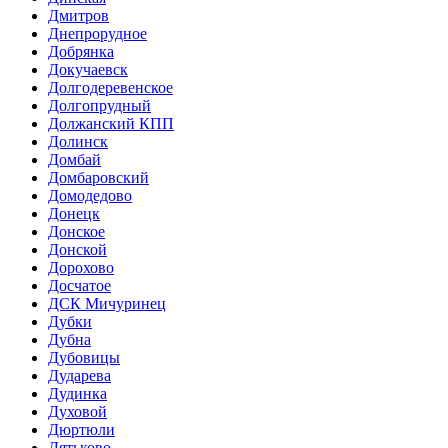
Дмитров
Днепрорудное
Добрянка
Докучаевск
Долгодеревенское
Долгопрудный
Должанский КПП
Долинск
Домбай
Домбаровский
Домодедово
Донецк
Донское
Донской
Дорохово
Досчатое
ДСК Мичуринец
Дубки
Дубна
Дубовицы
Дударева
Дудинка
Духовой
Дюртюли
Дятьково