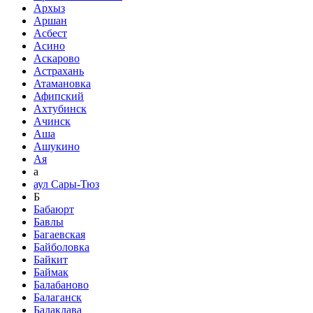
Архыз
Аршан
Асбест
Асино
Аскарово
Астрахань
Атамановка
Афипский
Ахтубинск
Ачинск
Аша
Ашукино
Ая
а
аул Сары-Тюз
Б
Бабаюрт
Бавлы
Багаевская
Байболовка
Байкит
Баймак
Балабаново
Балаганск
Балаклава