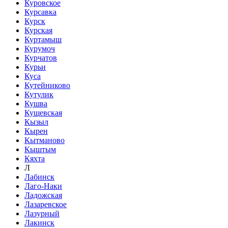
Куровское
Курсавка
Курск
Курская
Куртамыш
Курумоч
Курчатов
Курьи
Куса
Кутейниково
Кутулик
Кушва
Кущевская
Кызыл
Кырен
Кытманово
Кыштым
Кяхта
Л
Лабинск
Лаго-Наки
Ладожская
Лазаревское
Лазурный
Лакинск