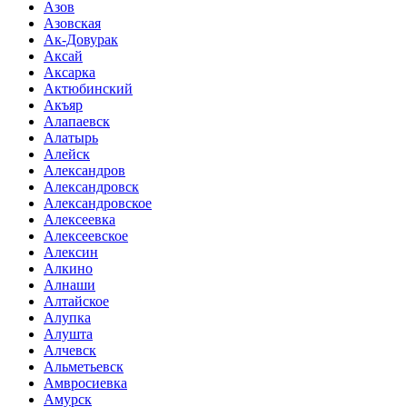
Азов
Азовская
Ак-Довурак
Аксай
Аксарка
Актюбинский
Акъяр
Алапаевск
Алатырь
Алейск
Александров
Александровск
Александровское
Алексеевка
Алексеевское
Алексин
Алкино
Алнаши
Алтайское
Алупка
Алушта
Алчевск
Альметьевск
Амвросиевка
Амурск