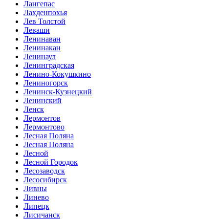
Лангепас
Лахденпохья
Лев Толстой
Леваши
Ленинаван
Ленинакан
Ленинаул
Ленинградская
Ленино-Кокушкино
Лениногорск
Ленинск-Кузнецкий
Ленинский
Ленск
Лермонтов
Лермонтово
Лесная Поляна
Лесная Поляна
Лесной
Лесной Городок
Лесозаводск
Лесосибирск
Ливны
Линево
Липецк
Лисичанск