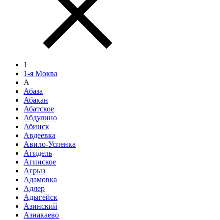
1
1-я Моква
А
Абаза
Абакан
Абатское
Абдулино
Абинск
Авдеевка
Авило-Успенка
Агидель
Агинское
Агрыз
Адамовка
Адлер
Адыгейск
Азинский
Азнакаево