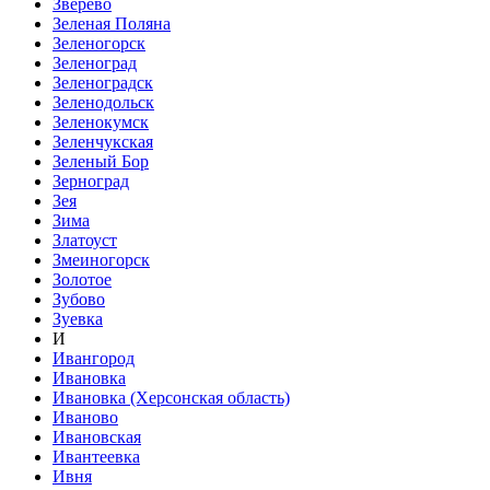
Зверево
Зеленая Поляна
Зеленогорск
Зеленоград
Зеленоградск
Зеленодольск
Зеленокумск
Зеленчукская
Зеленый Бор
Зерноград
Зея
Зима
Златоуст
Змеиногорск
Золотое
Зубово
Зуевка
И
Ивангород
Ивановка
Ивановка (Херсонская область)
Иваново
Ивановская
Ивантеевка
Ивня