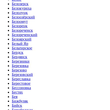
Белозерск
Белокуриха
Белолуцк
Белоозёрский
Белоомут
Белорецк
Белореченск
Белореченский
Белоярский
Белый Яр
Бельтирское
Бердск
Бердянск
Березники
Березовка
Березово
Березовский
Береславка
Берестовое
Бессоновка
Бестях
Бея
Бижбуляк
Бийск
Биробиджан