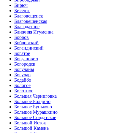
Бирюч
Бисерть
Благовещенск
Благовещенская
Благодатное
Ближняя Игуменка
Бобров
Бобровский
Богандинский
Богатое
Богданович
Богородск
Богучаны
Богучар
Бодайбо
Бологое
Болотное
Большая Черниговка
Большое Болдино
Большое Буньково
Большое Мурашкино
Большое Солдатское
Большой Исток
Большой Камень