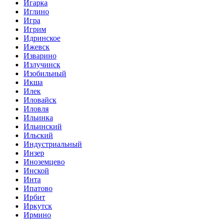
Игарка
Иглино
Игра
Игрим
Идринское
Ижевск
Изварино
Излучинск
Изобильный
Икша
Илек
Иловайск
Иловля
Ильинка
Ильинский
Ильский
Индустриальный
Инзер
Иноземцево
Инской
Инта
Ипатово
Ирбит
Иркутск
Ирмино