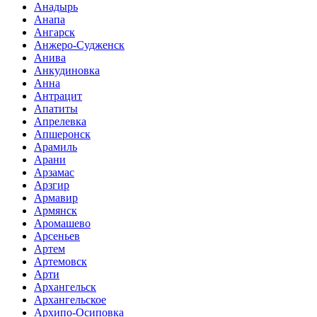
Анадырь
Анапа
Ангарск
Анжеро-Судженск
Анива
Анкудиновка
Анна
Антрацит
Апатиты
Апрелевка
Апшеронск
Арамиль
Арани
Арзамас
Арзгир
Армавир
Армянск
Аромашево
Арсеньев
Артем
Артемовск
Арти
Архангельск
Архангельское
Архипо-Осиповка