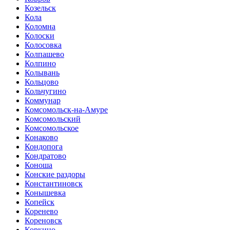
Козельск
Кола
Коломна
Колоски
Колосовка
Колпашево
Колпино
Колывань
Кольцово
Кольчугино
Коммунар
Комсомольск-на-Амуре
Комсомольский
Комсомольское
Конаково
Кондопога
Кондратово
Коноша
Конские раздоры
Константиновск
Конышевка
Копейск
Коренево
Кореновск
Коркино