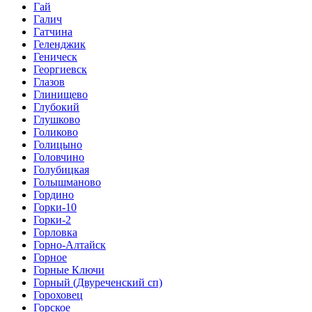
Гай
Галич
Гатчина
Геленджик
Геническ
Георгиевск
Глазов
Глинищево
Глубокий
Глушково
Голиково
Голицыно
Головчино
Голубицкая
Голышманово
Гордино
Горки-10
Горки-2
Горловка
Горно-Алтайск
Горное
Горные Ключи
Горный (Двуреченский сп)
Гороховец
Горское