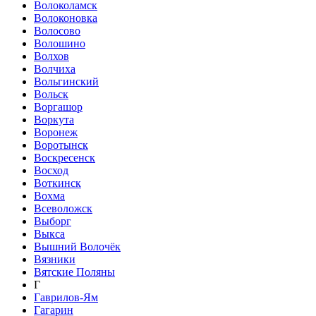
Волоколамск
Волоконовка
Волосово
Волошино
Волхов
Волчиха
Вольгинский
Вольск
Воргашор
Воркута
Воронеж
Воротынск
Воскресенск
Восход
Воткинск
Вохма
Всеволожск
Выборг
Выкса
Вышний Волочёк
Вязники
Вятские Поляны
Г
Гаврилов-Ям
Гагарин