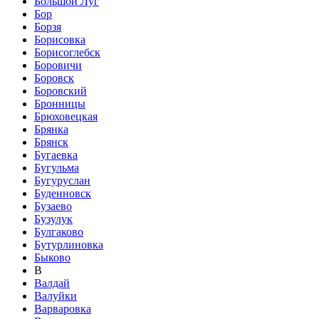
Большой Луг
Бор
Борзя
Борисовка
Борисоглебск
Боровичи
Боровск
Боровский
Бронницы
Брюховецкая
Брянка
Брянск
Бугаевка
Бугульма
Бугуруслан
Буденновск
Бузаево
Бузулук
Булгаково
Бутурлиновка
Быково
В
Валдай
Валуйки
Варваровка