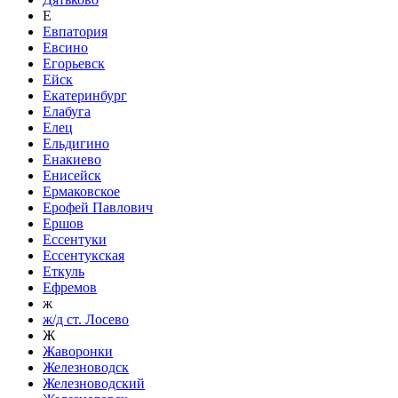
Е
Евпатория
Евсино
Егорьевск
Ейск
Екатеринбург
Елабуга
Елец
Ельдигино
Енакиево
Енисейск
Ермаковское
Ерофей Павлович
Ершов
Ессентуки
Ессентукская
Еткуль
Ефремов
ж
ж/д ст. Лосево
Ж
Жаворонки
Железноводск
Железноводский