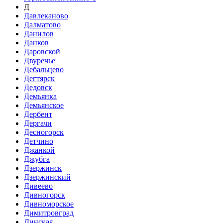
Д
Давлеканово
Далматово
Данилов
Данков
Даровской
Двуречье
Дебальцево
Дегтярск
Дедовск
Демьянка
Демьянское
Дербент
Дергачи
Десногорск
Детчино
Джанкой
Джубга
Дзержинск
Дзержинский
Дивеево
Дивногорск
Дивноморское
Димитровград
Динская