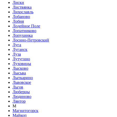
Лиски
Листвянка
Лихославль
Лобаново
Лобня
Лодейное Поле
Лопатниково
Лопухинка
Лосино-Петровский
Луга
Луганск
Луза
Лутугино
Луховицы
Лысково
Лысьва
Лыткарино
Львовское
Льгов
Люберцы
Людиново
Лянтор
М
Магнитогорск
Майкоп