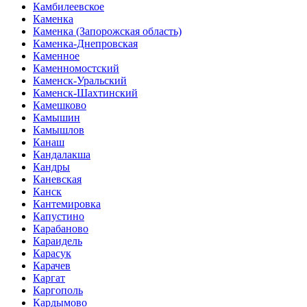
Камбилеевское
Каменка
Каменка (Запорожская область)
Каменка-Днепровская
Каменное
Каменномостский
Каменск-Уральский
Каменск-Шахтинский
Камешково
Камышин
Камышлов
Канаш
Кандалакша
Кандры
Каневская
Канск
Кантемировка
Капустино
Карабаново
Караидель
Карасук
Карачев
Каргат
Каргополь
Кардымово