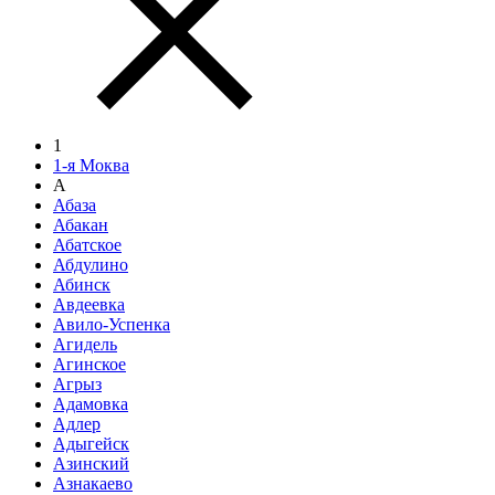
1
1-я Моква
А
Абаза
Абакан
Абатское
Абдулино
Абинск
Авдеевка
Авило-Успенка
Агидель
Агинское
Агрыз
Адамовка
Адлер
Адыгейск
Азинский
Азнакаево