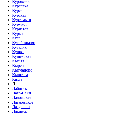
Куровское
Курсавка
Курск
Курская
Куртамыш
Курумоч
Курчатов
Курьи
Куса
Кутейниково
Кутулик
Кушва
Кущевская
Кызыл
Кырен
Кытманово
Кыштым
Кяхта
Л
Лабинск
Лаго-Наки
Ладожская
Лазаревское
Лазурный
Лакинск