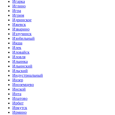
Игарка
Иглино
Игра
Игрим
Идринское
Ижевск
Изварино
Излучинск
Изобильный
Икша
Илек
Иловайск
Иловля
Ильинка
Ильинский
Ильский
Индустриальный
Инзер
Иноземцево
Инской
Инта
Ипатово
Ирбит
Иркутск
Ирмино