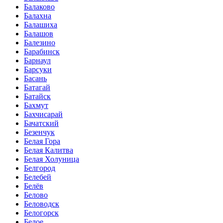
Балаково
Балахна
Балашиха
Балашов
Балезино
Барабинск
Барнаул
Барсуки
Басань
Батагай
Батайск
Бахмут
Бахчисарай
Бачатский
Безенчук
Белая Гора
Белая Калитва
Белая Холуница
Белгород
Белебей
Белёв
Белово
Беловодск
Белогорск
Белое