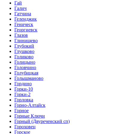
Гай
Галич
Гатчина
Геленджик
Геническ
Георгиевск
Глазов
Глинищево
Глубокий
Глушково
Голиково
Голицыно
Головчино
Голубицкая
Голышманово
Гордино
Горки-10
Горки-2
Горловка
Горно-Алтайск
Горное
Горные Ключи
Горный (Двуреченский сп)
Гороховец
Горское