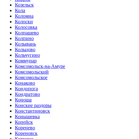
Козельск
Кола
Коломна
Колоски
Колосовка
Колпашево
Колпино
Колывань
Кольцово
Кольчугино
Коммунар
Комсомольск-на-Амуре
Комсомольский
Комсомольское
Конаково
Кондопога
Кондратово
Коноша
Конские раздоры
Константиновск
Конышевка
Копейск
Коренево
Кореновск
Коркино