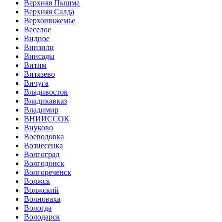
Верхняя Пышма
Верхняя Салда
Верхошижемье
Веселое
Видное
Винзили
Винсады
Витим
Витязево
Вичуга
Владивосток
Владикавказ
Владимир
ВНИИССОК
Внуково
Воеводовка
Вознесенка
Волгоград
Волгодонск
Волгореченск
Волжск
Волжский
Волноваха
Вологда
Володарск