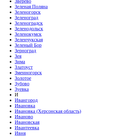
Зверево
Зеленая Поляна
Зеленогорск
Зеленоград
Зеленоградск
Зеленодольск
Зеленокумск
Зеленчукская
Зеленый Бор
Зерноград
Зея
Зима
Златоуст
Змеиногорск
Золотое
Зубово
Зуевка
И
Ивангород
Ивановка
Ивановка (Херсонская область)
Иваново
Ивановская
Ивантеевка
Ивня