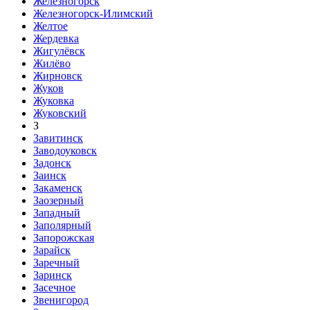
Железногорск
Железногорск-Илимский
Желтое
Жердевка
Жигулёвск
Жилёво
Жирновск
Жуков
Жуковка
Жуковский
З
Завитинск
Заводоуковск
Задонск
Заинск
Закаменск
Заозерный
Западный
Заполярный
Запорожская
Зарайск
Заречный
Заринск
Засечное
Звенигород