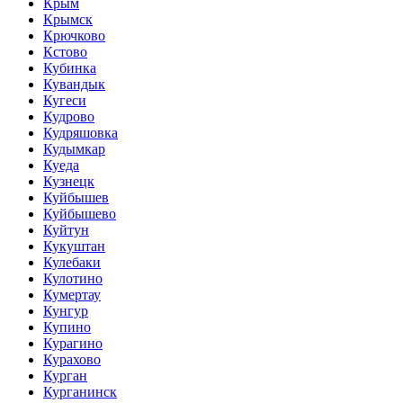
Крым
Крымск
Крючково
Кстово
Кубинка
Кувандык
Кугеси
Кудрово
Кудряшовка
Кудымкар
Куеда
Кузнецк
Куйбышев
Куйбышево
Куйтун
Кукуштан
Кулебаки
Кулотино
Кумертау
Кунгур
Купино
Курагино
Курахово
Курган
Курганинск