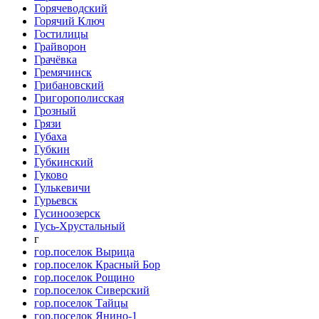
Горячеводский
Горячий Ключ
Гостилицы
Грайворон
Грачёвка
Гремячинск
Грибановский
Григорополисская
Грозный
Грязи
Губаха
Губкин
Губкинский
Гуково
Гулькевичи
Гурьевск
Гусиноозерск
Гусь-Хрустальный
г
гор.поселок Вырица
гор.поселок Красный Бор
гор.поселок Рощино
гор.поселок Сиверский
гор.поселок Тайцы
гор.поселок Янино-1