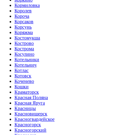
Кормиловка
Королев
Короча
Корсаков
Корсунь
Коряжма
Костомукша
Кострово
Кострома
Косулино
Котельники
Котельнич
Котлас
Котовск
Коченево
Кошки
Краматорск
Красная Поляна
Красная Яруга
Красницы
Красновишерск
Красногвардейское
Красногорск
Красногорский