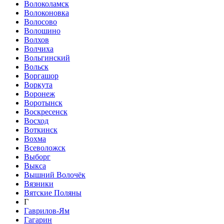
Волоколамск
Волоконовка
Волосово
Волошино
Волхов
Волчиха
Вольгинский
Вольск
Воргашор
Воркута
Воронеж
Воротынск
Воскресенск
Восход
Воткинск
Вохма
Всеволожск
Выборг
Выкса
Вышний Волочёк
Вязники
Вятские Поляны
Г
Гаврилов-Ям
Гагарин