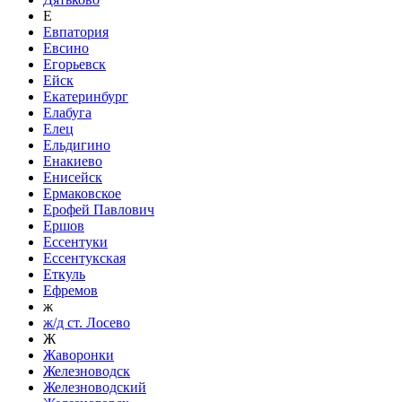
Е
Евпатория
Евсино
Егорьевск
Ейск
Екатеринбург
Елабуга
Елец
Ельдигино
Енакиево
Енисейск
Ермаковское
Ерофей Павлович
Ершов
Ессентуки
Ессентукская
Еткуль
Ефремов
ж
ж/д ст. Лосево
Ж
Жаворонки
Железноводск
Железноводский