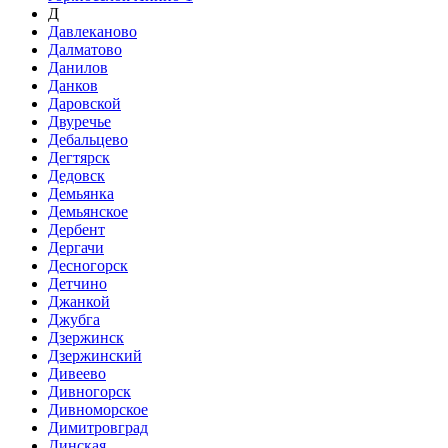
Д
Давлеканово
Далматово
Данилов
Данков
Даровской
Двуречье
Дебальцево
Дегтярск
Дедовск
Демьянка
Демьянское
Дербент
Дергачи
Десногорск
Детчино
Джанкой
Джубга
Дзержинск
Дзержинский
Дивеево
Дивногорск
Дивноморское
Димитровград
Динская