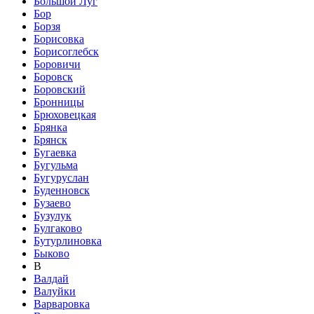
Большой Луг
Бор
Борзя
Борисовка
Борисоглебск
Боровичи
Боровск
Боровский
Бронницы
Брюховецкая
Брянка
Брянск
Бугаевка
Бугульма
Бугуруслан
Буденновск
Бузаево
Бузулук
Булгаково
Бутурлиновка
Быково
В
Валдай
Валуйки
Варваровка