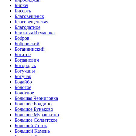
Бирюч
Бисерть
Благовещенск
Благовещенская
Благодатное
Ближняя Игуменка
Бобров
Бобровский
Богандинский
Богатое
Богданович
Богородск
Богучаны
Богучар
Бодайбо
Бологое
Болотное
Большая Черниговка
Большое Болдино
Большое Буньково
Большое Мурашкино
Большое Солдатское
Большой Исток
Большой Камень