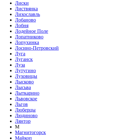
Лиски
Листвянка
Лихославль
Лобаново
Лобня
Лодейное Поле
Лопатниково
Лопухинка
Лосино-Петровский
Луга
Луганск
Луза
Лутугино
Луховицы
Лысково
Лысьва
Лыткарино
Львовское
Льгов
Люберцы
Людиново
Лянтор
М
Магнитогорск
Майкоп