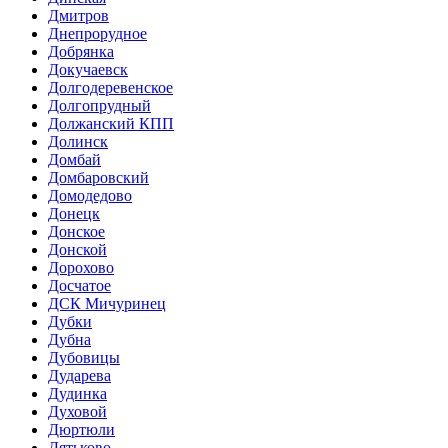
Дмитров
Днепрорудное
Добрянка
Докучаевск
Долгодеревенское
Долгопрудный
Должанский КПП
Долинск
Домбай
Домбаровский
Домодедово
Донецк
Донское
Донской
Дорохово
Досчатое
ДСК Мичуринец
Дубки
Дубна
Дубовицы
Дударева
Дудинка
Духовой
Дюртюли
Дятьково