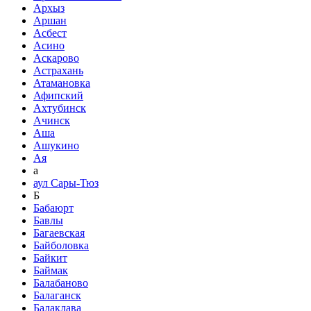
Архыз
Аршан
Асбест
Асино
Аскарово
Астрахань
Атамановка
Афипский
Ахтубинск
Ачинск
Аша
Ашукино
Ая
а
аул Сары-Тюз
Б
Бабаюрт
Бавлы
Багаевская
Байболовка
Байкит
Баймак
Балабаново
Балаганск
Балаклава