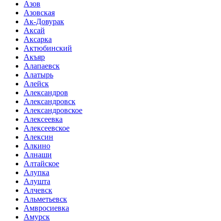
Азов
Азовская
Ак-Довурак
Аксай
Аксарка
Актюбинский
Акъяр
Алапаевск
Алатырь
Алейск
Александров
Александровск
Александровское
Алексеевка
Алексеевское
Алексин
Алкино
Алнаши
Алтайское
Алупка
Алушта
Алчевск
Альметьевск
Амвросиевка
Амурск