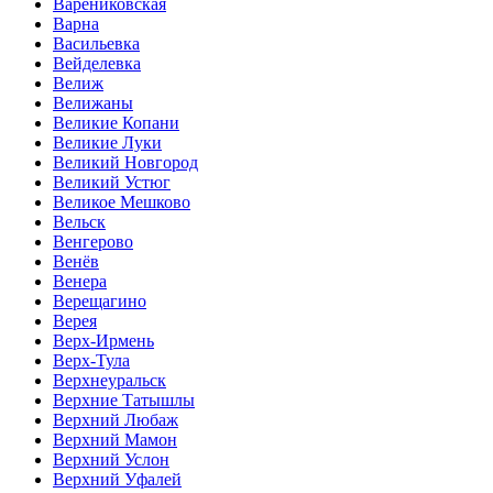
Варениковская
Варна
Васильевка
Вейделевка
Велиж
Велижаны
Великие Копани
Великие Луки
Великий Новгород
Великий Устюг
Великое Мешково
Вельск
Венгерово
Венёв
Венера
Верещагино
Верея
Верх-Ирмень
Верх-Тула
Верхнеуральск
Верхние Татышлы
Верхний Любаж
Верхний Мамон
Верхний Услон
Верхний Уфалей