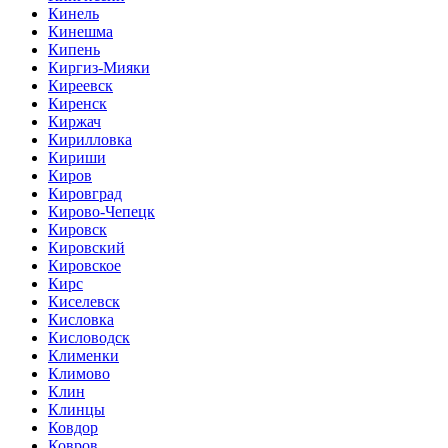
Кинель
Кинешма
Кипень
Киргиз-Мияки
Киреевск
Киренск
Киржач
Кирилловка
Кириши
Киров
Кировград
Кирово-Чепецк
Кировск
Кировский
Кировское
Кирс
Киселевск
Кисловка
Кисловодск
Клименки
Климово
Клин
Клинцы
Ковдор
Ковров