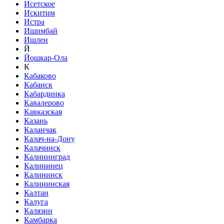
Исетское
Искитим
Истра
Ишимбай
Ишлеи
Й
Йошкар-Ола
К
Кабаково
Кабанск
Кабардинка
Кавалерово
Кавказская
Казань
Каланчак
Калач-на-Дону
Калачинск
Калининград
Калининец
Калининск
Калининская
Калтан
Калуга
Калязин
Камбарка