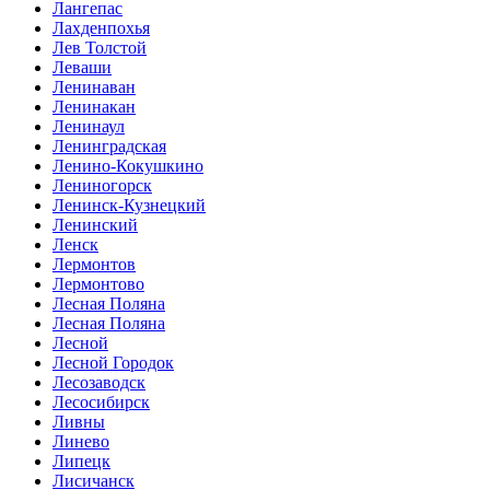
Лангепас
Лахденпохья
Лев Толстой
Леваши
Ленинаван
Ленинакан
Ленинаул
Ленинградская
Ленино-Кокушкино
Лениногорск
Ленинск-Кузнецкий
Ленинский
Ленск
Лермонтов
Лермонтово
Лесная Поляна
Лесная Поляна
Лесной
Лесной Городок
Лесозаводск
Лесосибирск
Ливны
Линево
Липецк
Лисичанск