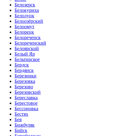
Белозерск
Белокуриха
Белолуцк
Белоозёрский
Белоомут
Белорецк
Белореченск
Белореченский
Белоярский
Белый Яр
Бельтирское
Бердск
Бердянск
Березники
Березовка
Березово
Березовский
Береславка
Берестовое
Бессоновка
Бестях
Бея
Бижбуляк
Бийск
Биробиджан