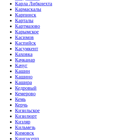
Карла Либкнехта
Кармаскалы
Карпинск
Карталы
Картмазово
Карымское
Касимов
Каспийск
Касумкент
Каховка
Качканар
Качуг
Кашин
Кашино
Кашира
Кедровый
Кемерово
Кемь
Керчь
Кизильское
Кизилюрт
Кизляр
Кильмезь
Кимовск
Кингисепп