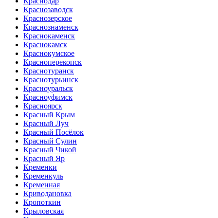
Краснодар
Краснозаводск
Краснозерское
Краснознаменск
Краснокаменск
Краснокамск
Краснокумское
Красноперекопск
Краснотуранск
Краснотурьинск
Красноуральск
Красноуфимск
Красноярск
Красный Крым
Красный Луч
Красный Посёлок
Красный Сулин
Красный Чикой
Красный Яр
Кременки
Кременкуль
Кременная
Криводановка
Кропоткин
Крыловская