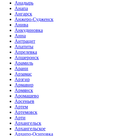
Анадырь
Анапа
Ангарск
Анжеро-Судженск
Анива
Анкудиновка
Анна
Антрацит
Апатиты
Апрелевка
Апшеронск
Арамиль
Арани
Арзамас
Арзгир
Армавир
Армянск
Аромашево
Арсеньев
Артем
Артемовск
Арти
Архангельск
Архангельское
Архипо-Осиповка