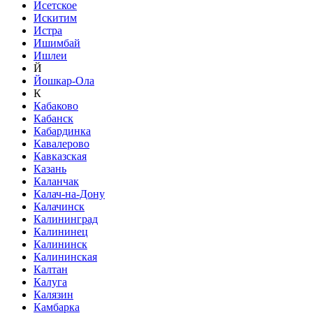
Исетское
Искитим
Истра
Ишимбай
Ишлеи
Й
Йошкар-Ола
К
Кабаково
Кабанск
Кабардинка
Кавалерово
Кавказская
Казань
Каланчак
Калач-на-Дону
Калачинск
Калининград
Калининец
Калининск
Калининская
Калтан
Калуга
Калязин
Камбарка