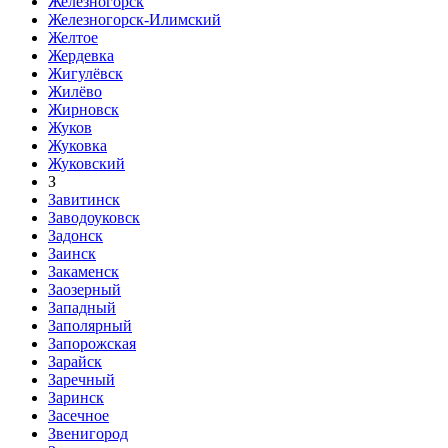
Железногорск
Железногорск-Илимский
Желтое
Жердевка
Жигулёвск
Жилёво
Жирновск
Жуков
Жуковка
Жуковский
З
Завитинск
Заводоуковск
Задонск
Заинск
Закаменск
Заозерный
Западный
Заполярный
Запорожская
Зарайск
Заречный
Заринск
Засечное
Звенигород