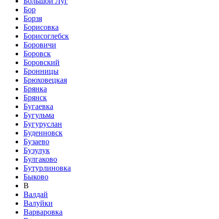
Большой Луг
Бор
Борзя
Борисовка
Борисоглебск
Боровичи
Боровск
Боровский
Бронницы
Брюховецкая
Брянка
Брянск
Бугаевка
Бугульма
Бугуруслан
Буденновск
Бузаево
Бузулук
Булгаково
Бутурлиновка
Быково
В
Валдай
Валуйки
Варваровка