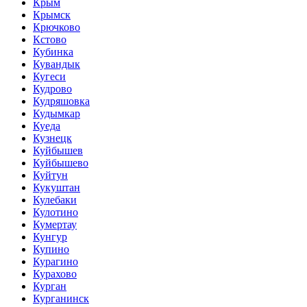
Крым
Крымск
Крючково
Кстово
Кубинка
Кувандык
Кугеси
Кудрово
Кудряшовка
Кудымкар
Куеда
Кузнецк
Куйбышев
Куйбышево
Куйтун
Кукуштан
Кулебаки
Кулотино
Кумертау
Кунгур
Купино
Курагино
Курахово
Курган
Курганинск