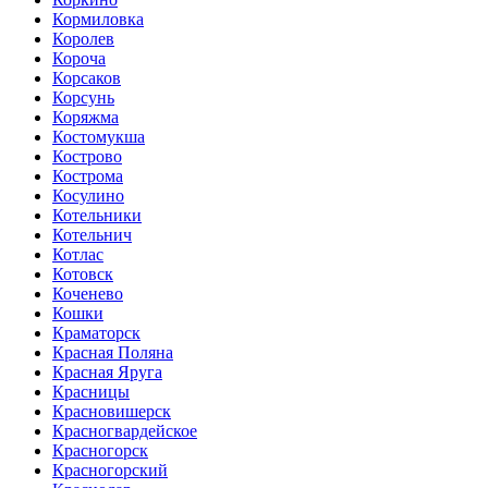
Кормиловка
Королев
Короча
Корсаков
Корсунь
Коряжма
Костомукша
Кострово
Кострома
Косулино
Котельники
Котельнич
Котлас
Котовск
Коченево
Кошки
Краматорск
Красная Поляна
Красная Яруга
Красницы
Красновишерск
Красногвардейское
Красногорск
Красногорский