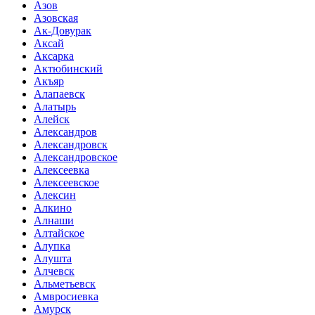
Азов
Азовская
Ак-Довурак
Аксай
Аксарка
Актюбинский
Акъяр
Алапаевск
Алатырь
Алейск
Александров
Александровск
Александровское
Алексеевка
Алексеевское
Алексин
Алкино
Алнаши
Алтайское
Алупка
Алушта
Алчевск
Альметьевск
Амвросиевка
Амурск