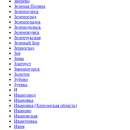
Зверево
Зеленая Поляна
Зеленогорск
Зеленоград
Зеленоградск
Зеленодольск
Зеленокумск
Зеленчукская
Зеленый Бор
Зерноград
Зея
Зима
Златоуст
Змеиногорск
Золотое
Зубово
Зуевка
И
Ивангород
Ивановка
Ивановка (Херсонская область)
Иваново
Ивановская
Ивантеевка
Ивня