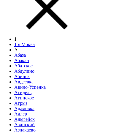
1
1-я Моква
А
Абаза
Абакан
Абатское
Абдулино
Абинск
Авдеевка
Авило-Успенка
Агидель
Агинское
Агрыз
Адамовка
Адлер
Адыгейск
Азинский
Азнакаево