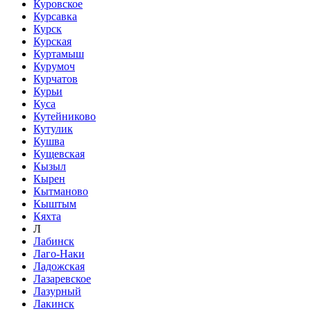
Куровское
Курсавка
Курск
Курская
Куртамыш
Курумоч
Курчатов
Курьи
Куса
Кутейниково
Кутулик
Кушва
Кущевская
Кызыл
Кырен
Кытманово
Кыштым
Кяхта
Л
Лабинск
Лаго-Наки
Ладожская
Лазаревское
Лазурный
Лакинск