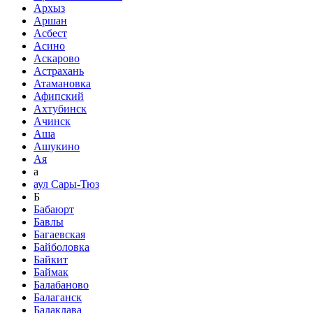
Архыз
Аршан
Асбест
Асино
Аскарово
Астрахань
Атамановка
Афипский
Ахтубинск
Ачинск
Аша
Ашукино
Ая
а
аул Сары-Тюз
Б
Бабаюрт
Бавлы
Багаевская
Байболовка
Байкит
Баймак
Балабаново
Балаганск
Балаклава