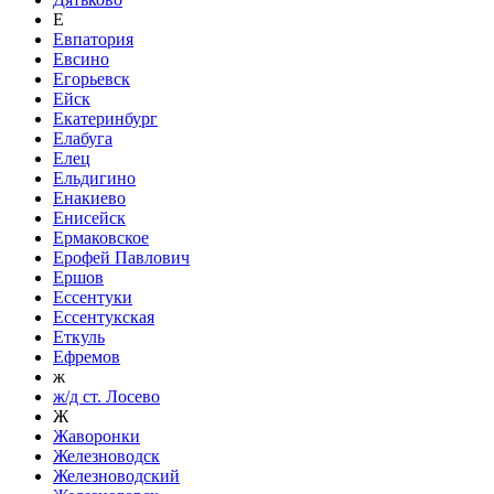
Е
Евпатория
Евсино
Егорьевск
Ейск
Екатеринбург
Елабуга
Елец
Ельдигино
Енакиево
Енисейск
Ермаковское
Ерофей Павлович
Ершов
Ессентуки
Ессентукская
Еткуль
Ефремов
ж
ж/д ст. Лосево
Ж
Жаворонки
Железноводск
Железноводский