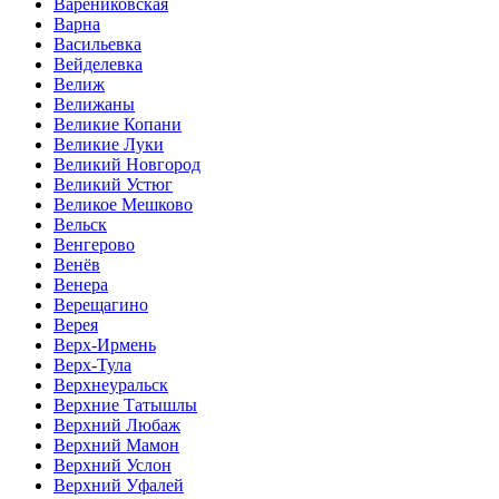
Варениковская
Варна
Васильевка
Вейделевка
Велиж
Велижаны
Великие Копани
Великие Луки
Великий Новгород
Великий Устюг
Великое Мешково
Вельск
Венгерово
Венёв
Венера
Верещагино
Верея
Верх-Ирмень
Верх-Тула
Верхнеуральск
Верхние Татышлы
Верхний Любаж
Верхний Мамон
Верхний Услон
Верхний Уфалей