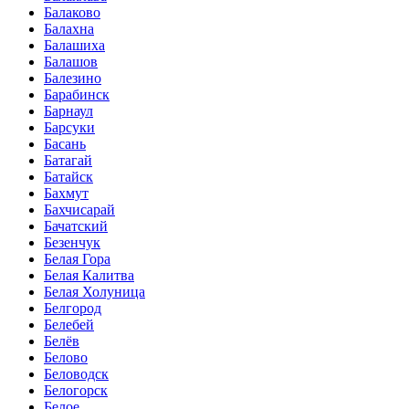
Балаково
Балахна
Балашиха
Балашов
Балезино
Барабинск
Барнаул
Барсуки
Басань
Батагай
Батайск
Бахмут
Бахчисарай
Бачатский
Безенчук
Белая Гора
Белая Калитва
Белая Холуница
Белгород
Белебей
Белёв
Белово
Беловодск
Белогорск
Белое