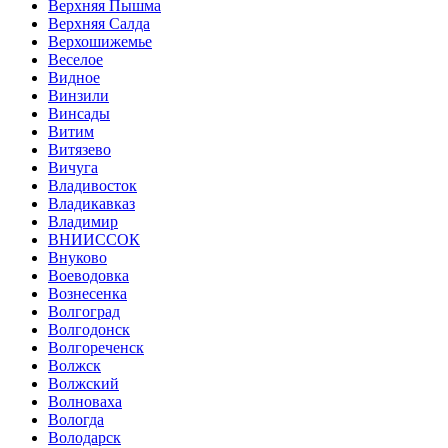
Верхняя Пышма
Верхняя Салда
Верхошижемье
Веселое
Видное
Винзили
Винсады
Витим
Витязево
Вичуга
Владивосток
Владикавказ
Владимир
ВНИИССОК
Внуково
Воеводовка
Вознесенка
Волгоград
Волгодонск
Волгореченск
Волжск
Волжский
Волноваха
Вологда
Володарск