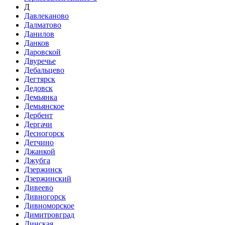
Д
Давлеканово
Далматово
Данилов
Данков
Даровской
Двуречье
Дебальцево
Дегтярск
Дедовск
Демьянка
Демьянское
Дербент
Дергачи
Десногорск
Детчино
Джанкой
Джубга
Дзержинск
Дзержинский
Дивеево
Дивногорск
Дивноморское
Димитровград
Динская