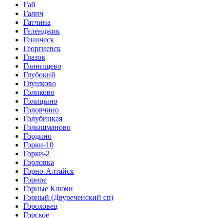
Гай
Галич
Гатчина
Геленджик
Геническ
Георгиевск
Глазов
Глинищево
Глубокий
Глушково
Голиково
Голицыно
Головчино
Голубицкая
Голышманово
Гордино
Горки-10
Горки-2
Горловка
Горно-Алтайск
Горное
Горные Ключи
Горный (Двуреченский сп)
Гороховец
Горское