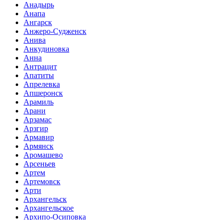
Анадырь
Анапа
Ангарск
Анжеро-Судженск
Анива
Анкудиновка
Анна
Антрацит
Апатиты
Апрелевка
Апшеронск
Арамиль
Арани
Арзамас
Арзгир
Армавир
Армянск
Аромашево
Арсеньев
Артем
Артемовск
Арти
Архангельск
Архангельское
Архипо-Осиповка