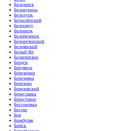
Белозерск
Белокуриха
Белолуцк
Белоозёрский
Белоомут
Белорецк
Белореченск
Белореченский
Белоярский
Белый Яр
Бельтирское
Бердск
Бердянск
Березники
Березовка
Березово
Березовский
Береславка
Берестовое
Бессоновка
Бестях
Бея
Бижбуляк
Бийск
Биробиджан