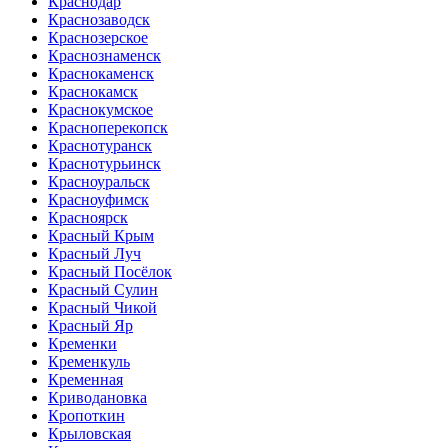
Краснодар
Краснозаводск
Краснозерское
Краснознаменск
Краснокаменск
Краснокамск
Краснокумское
Красноперекопск
Краснотуранск
Краснотурьинск
Красноуральск
Красноуфимск
Красноярск
Красный Крым
Красный Луч
Красный Посёлок
Красный Сулин
Красный Чикой
Красный Яр
Кременки
Кременкуль
Кременная
Криводановка
Кропоткин
Крыловская