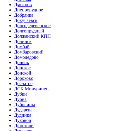
Дмитров
Днепрорудное
Добрянка
Докучаевск
Долгодеревенское
Долгопрудный
Должанский КПП
Долинск
Домбай
Домбаровский
Домодедово
Донецк
Донское
Донской
Дорохово
Досчатое
ДСК Мичуринец
Дубки
Дубна
Дубовицы
Дударева
Дудинка
Духовой
Дюртюли
Дятьково