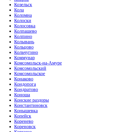
Козельск
Кола
Коломна
Колоски
Колосовка
Колпашево
Колпино
Колывань
Кольцово
Кольчугино
Коммунар
Комсомольск-на-Амуре
Комсомольский
Комсомольское
Конаково
Кондопога
Кондратово
Коноша
Конские раздоры
Константиновск
Конышевка
Копейск
Коренево
Кореновск
Коркино