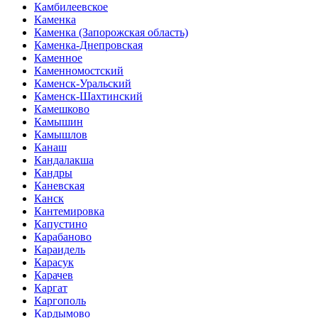
Камбилеевское
Каменка
Каменка (Запорожская область)
Каменка-Днепровская
Каменное
Каменномостский
Каменск-Уральский
Каменск-Шахтинский
Камешково
Камышин
Камышлов
Канаш
Кандалакша
Кандры
Каневская
Канск
Кантемировка
Капустино
Карабаново
Караидель
Карасук
Карачев
Каргат
Каргополь
Кардымово