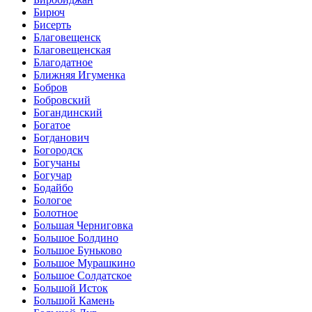
Бирюч
Бисерть
Благовещенск
Благовещенская
Благодатное
Ближняя Игуменка
Бобров
Бобровский
Богандинский
Богатое
Богданович
Богородск
Богучаны
Богучар
Бодайбо
Бологое
Болотное
Большая Черниговка
Большое Болдино
Большое Буньково
Большое Мурашкино
Большое Солдатское
Большой Исток
Большой Камень