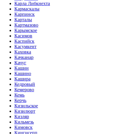
Карла Либкнехта
Кармаскалы
Карпинск
Карталы
Картмазово
Карымское
Касимов
Каспийск
Касумкент
Каховка
Качканар
Качуг
Кашин
Кашино
Кашира
Кедровый
Кемерово
Кемь
Керчь
Кизильское
Кизилюрт
Кизляр
Кильмезь
Кимовск
Кингисепп