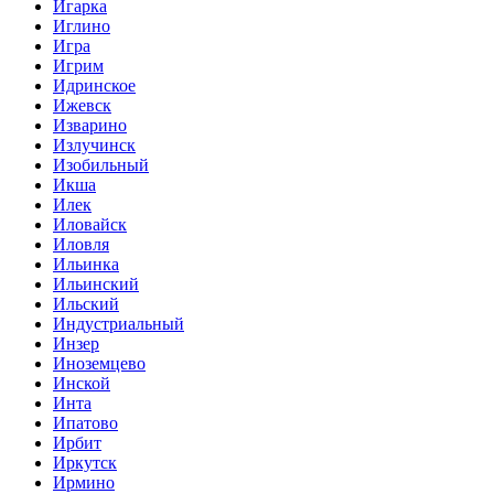
Игарка
Иглино
Игра
Игрим
Идринское
Ижевск
Изварино
Излучинск
Изобильный
Икша
Илек
Иловайск
Иловля
Ильинка
Ильинский
Ильский
Индустриальный
Инзер
Иноземцево
Инской
Инта
Ипатово
Ирбит
Иркутск
Ирмино