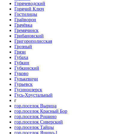
Горячеводский
Горячий Ключ
Гостилицы
Грайворон
Грачёвка
Гремячинск
Грибановский
Григорополисская
Грозный
Грязи
Губаха
Губкин
Губкинский
Гуково
Гулькевичи
Гурьевск
Гусиноозерск
Гусь-Хрустальный
г
гор.поселок Вырица
гор.поселок Красный Бор
гор.поселок Рощино
гор.поселок Сиверский
гор.поселок Тайцы
гор.поселок Янино-1