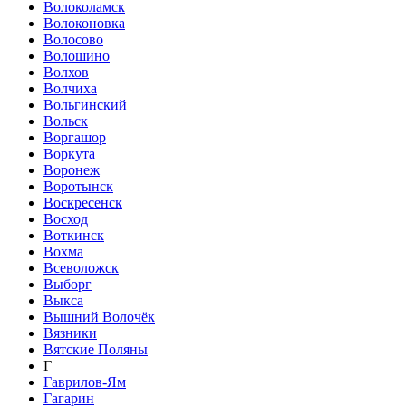
Волоколамск
Волоконовка
Волосово
Волошино
Волхов
Волчиха
Вольгинский
Вольск
Воргашор
Воркута
Воронеж
Воротынск
Воскресенск
Восход
Воткинск
Вохма
Всеволожск
Выборг
Выкса
Вышний Волочёк
Вязники
Вятские Поляны
Г
Гаврилов-Ям
Гагарин