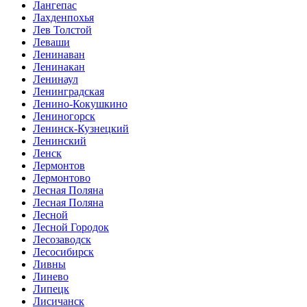
Лангепас
Лахденпохья
Лев Толстой
Леваши
Ленинаван
Ленинакан
Ленинаул
Ленинградская
Ленино-Кокушкино
Лениногорск
Ленинск-Кузнецкий
Ленинский
Ленск
Лермонтов
Лермонтово
Лесная Поляна
Лесная Поляна
Лесной
Лесной Городок
Лесозаводск
Лесосибирск
Ливны
Линево
Липецк
Лисичанск