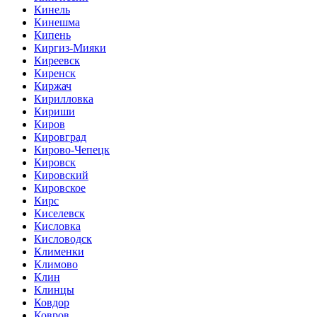
Кинель
Кинешма
Кипень
Киргиз-Мияки
Киреевск
Киренск
Киржач
Кирилловка
Кириши
Киров
Кировград
Кирово-Чепецк
Кировск
Кировский
Кировское
Кирс
Киселевск
Кисловка
Кисловодск
Клименки
Климово
Клин
Клинцы
Ковдор
Ковров