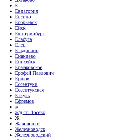
Е
Евпатория
Евсино
Егорьевск
Ейск
Екатеринбург
Елабуга
Елец
Ельдигино
Енакиево
Енисейск
Ермаковское
Ерофей Павлович
Ершов
Ессентуки
Ессентукская
Еткуль
Ефремов
ж
ж/д ст. Лосево
Ж
Жаворонки
Железноводск
Железноводский