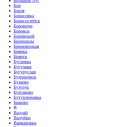
Большой Луг
Бор
Борзя
Борисовка
Борисоглебск
Боровичи
Боровск
Боровский
Бронницы
Брюховецкая
Брянка
Брянск
Бугаевка
Бугульма
Бугуруслан
Буденновск
Бузаево
Бузулук
Булгаково
Бутурлиновка
Быково
В
Валдай
Валуйки
Варваровка