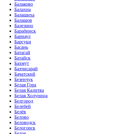
Балаково
Балахна
Балашиха
Балашов
Балезино
Барабинск
Барнаул
Барсуки
Басань
Батагай
Батайск
Бахмут
Бахчисарай
Бачатский
Безенчук
Белая Гора
Белая Калитва
Белая Холуница
Белгород
Белебей
Белёв
Белово
Беловодск
Белогорск
Белое