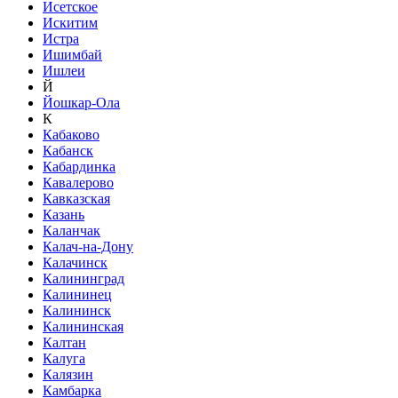
Исетское
Искитим
Истра
Ишимбай
Ишлеи
Й
Йошкар-Ола
К
Кабаково
Кабанск
Кабардинка
Кавалерово
Кавказская
Казань
Каланчак
Калач-на-Дону
Калачинск
Калининград
Калининец
Калининск
Калининская
Калтан
Калуга
Калязин
Камбарка