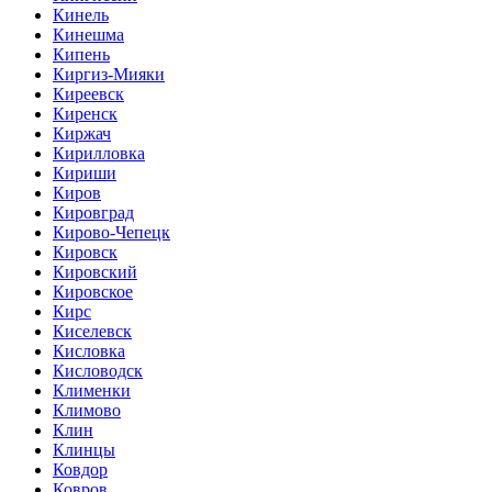
Кинель
Кинешма
Кипень
Киргиз-Мияки
Киреевск
Киренск
Киржач
Кирилловка
Кириши
Киров
Кировград
Кирово-Чепецк
Кировск
Кировский
Кировское
Кирс
Киселевск
Кисловка
Кисловодск
Клименки
Климово
Клин
Клинцы
Ковдор
Ковров