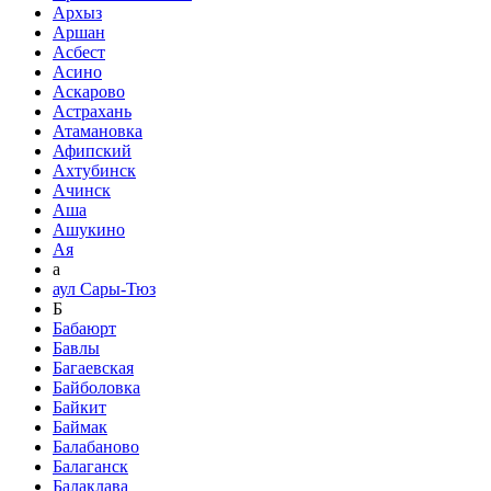
Архыз
Аршан
Асбест
Асино
Аскарово
Астрахань
Атамановка
Афипский
Ахтубинск
Ачинск
Аша
Ашукино
Ая
а
аул Сары-Тюз
Б
Бабаюрт
Бавлы
Багаевская
Байболовка
Байкит
Баймак
Балабаново
Балаганск
Балаклава