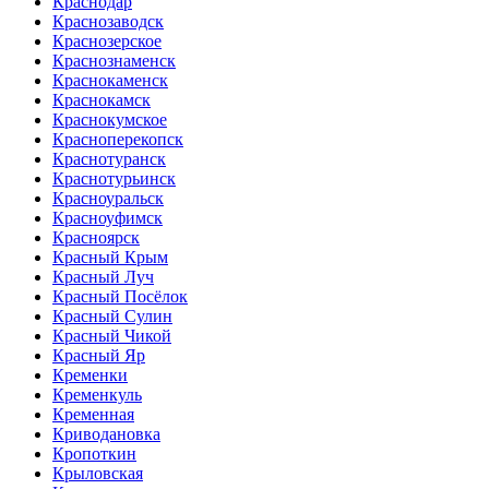
Краснодар
Краснозаводск
Краснозерское
Краснознаменск
Краснокаменск
Краснокамск
Краснокумское
Красноперекопск
Краснотуранск
Краснотурьинск
Красноуральск
Красноуфимск
Красноярск
Красный Крым
Красный Луч
Красный Посёлок
Красный Сулин
Красный Чикой
Красный Яр
Кременки
Кременкуль
Кременная
Криводановка
Кропоткин
Крыловская