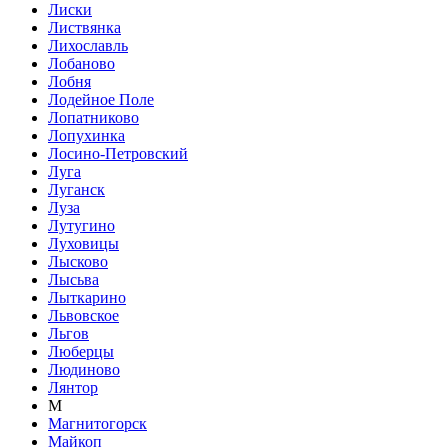
Лиски
Листвянка
Лихославль
Лобаново
Лобня
Лодейное Поле
Лопатниково
Лопухинка
Лосино-Петровский
Луга
Луганск
Луза
Лутугино
Луховицы
Лысково
Лысьва
Лыткарино
Львовское
Льгов
Люберцы
Людиново
Лянтор
М
Магнитогорск
Майкоп