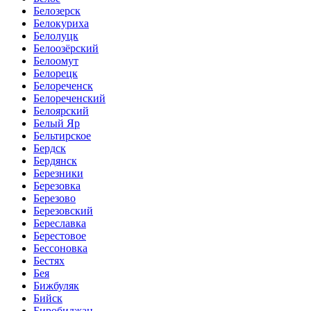
Белозерск
Белокуриха
Белолуцк
Белоозёрский
Белоомут
Белорецк
Белореченск
Белореченский
Белоярский
Белый Яр
Бельтирское
Бердск
Бердянск
Березники
Березовка
Березово
Березовский
Береславка
Берестовое
Бессоновка
Бестях
Бея
Бижбуляк
Бийск
Биробиджан