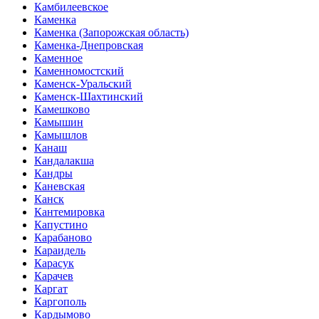
Камбилеевское
Каменка
Каменка (Запорожская область)
Каменка-Днепровская
Каменное
Каменномостский
Каменск-Уральский
Каменск-Шахтинский
Камешково
Камышин
Камышлов
Канаш
Кандалакша
Кандры
Каневская
Канск
Кантемировка
Капустино
Карабаново
Караидель
Карасук
Карачев
Каргат
Каргополь
Кардымово