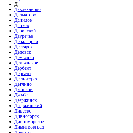
Д
Давлеканово
Далматово
Данилов
Данков
Даровской
Двуречье
Дебальцево
Дегтярск
Дедовск
Демьянка
Демьянское
Дербент
Дергачи
Десногорск
Детчино
Джанкой
Джубга
Дзержинск
Дзержинский
Дивеево
Дивногорск
Дивноморское
Димитровград
Динская