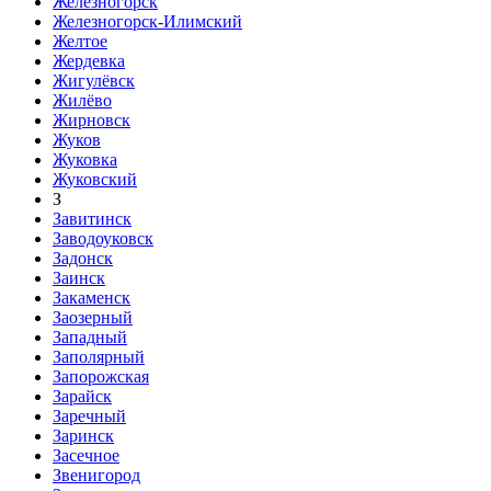
Железногорск
Железногорск-Илимский
Желтое
Жердевка
Жигулёвск
Жилёво
Жирновск
Жуков
Жуковка
Жуковский
З
Завитинск
Заводоуковск
Задонск
Заинск
Закаменск
Заозерный
Западный
Заполярный
Запорожская
Зарайск
Заречный
Заринск
Засечное
Звенигород