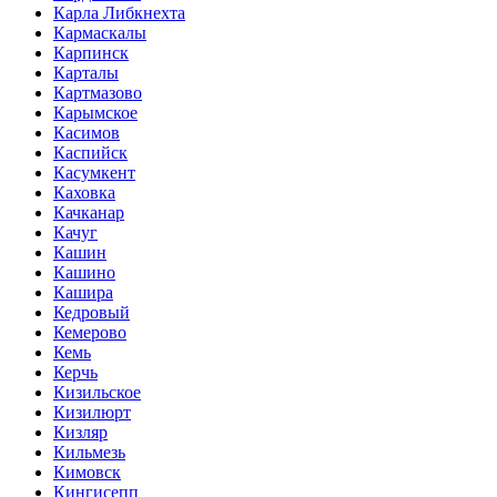
Карла Либкнехта
Кармаскалы
Карпинск
Карталы
Картмазово
Карымское
Касимов
Каспийск
Касумкент
Каховка
Качканар
Качуг
Кашин
Кашино
Кашира
Кедровый
Кемерово
Кемь
Керчь
Кизильское
Кизилюрт
Кизляр
Кильмезь
Кимовск
Кингисепп