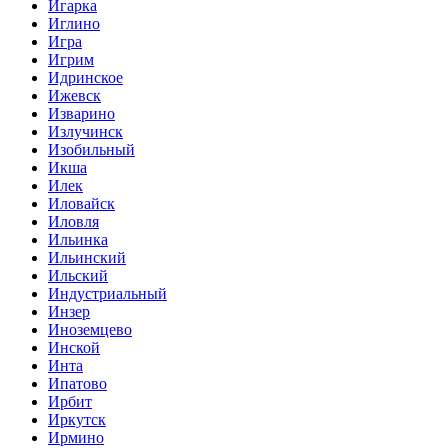
Игарка
Иглино
Игра
Игрим
Идринское
Ижевск
Изварино
Излучинск
Изобильный
Икша
Илек
Иловайск
Иловля
Ильинка
Ильинский
Ильский
Индустриальный
Инзер
Иноземцево
Инской
Инта
Ипатово
Ирбит
Иркутск
Ирмино