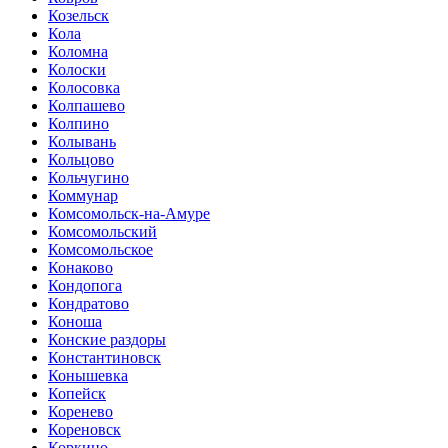
Козельск
Кола
Коломна
Колоски
Колосовка
Колпашево
Колпино
Колывань
Кольцово
Кольчугино
Коммунар
Комсомольск-на-Амуре
Комсомольский
Комсомольское
Конаково
Кондопога
Кондратово
Коноша
Конские раздоры
Константиновск
Конышевка
Копейск
Коренево
Кореновск
Коркино