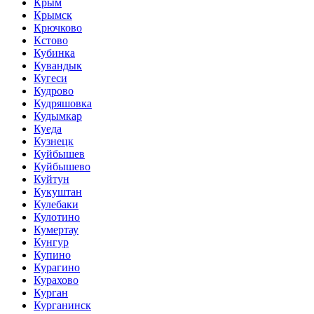
Крым
Крымск
Крючково
Кстово
Кубинка
Кувандык
Кугеси
Кудрово
Кудряшовка
Кудымкар
Куеда
Кузнецк
Куйбышев
Куйбышево
Куйтун
Кукуштан
Кулебаки
Кулотино
Кумертау
Кунгур
Купино
Курагино
Курахово
Курган
Курганинск