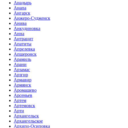
Анадырь
Анапа
Ангарск
Анжеро-Судженск
Анива
Анкудиновка
Анна
Антрацит
Апатиты
Апрелевка
Апшеронск
Арамиль
Арани
Арзамас
Арзгир
Армавир
Армянск
Аромашево
Арсеньев
Артем
Артемовск
Арти
Архангельск
Архангельское
Архипо-Осиповка