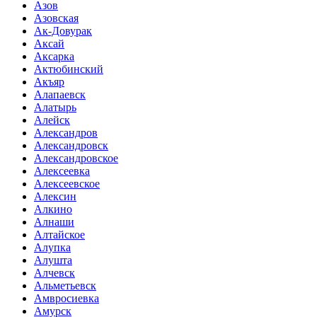
Азов
Азовская
Ак-Довурак
Аксай
Аксарка
Актюбинский
Акъяр
Алапаевск
Алатырь
Алейск
Александров
Александровск
Александровское
Алексеевка
Алексеевское
Алексин
Алкино
Алнаши
Алтайское
Алупка
Алушта
Алчевск
Альметьевск
Амвросиевка
Амурск