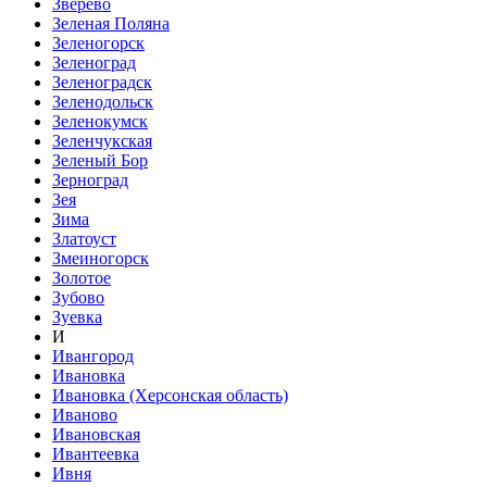
Зверево
Зеленая Поляна
Зеленогорск
Зеленоград
Зеленоградск
Зеленодольск
Зеленокумск
Зеленчукская
Зеленый Бор
Зерноград
Зея
Зима
Златоуст
Змеиногорск
Золотое
Зубово
Зуевка
И
Ивангород
Ивановка
Ивановка (Херсонская область)
Иваново
Ивановская
Ивантеевка
Ивня