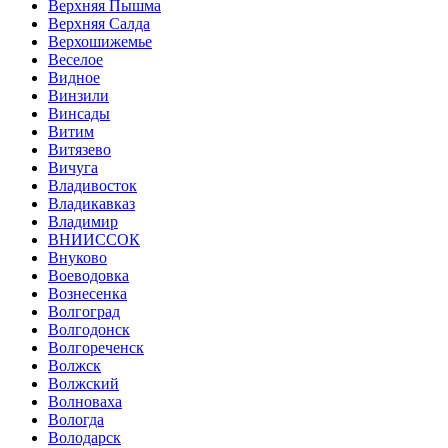
Верхняя Пышма
Верхняя Салда
Верхошижемье
Веселое
Видное
Винзили
Винсады
Витим
Витязево
Вичуга
Владивосток
Владикавказ
Владимир
ВНИИССОК
Внуково
Воеводовка
Вознесенка
Волгоград
Волгодонск
Волгореченск
Волжск
Волжский
Волноваха
Вологда
Володарск