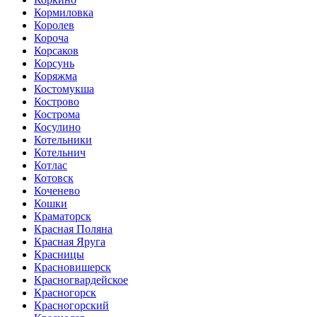
Кормиловка
Королев
Короча
Корсаков
Корсунь
Коряжма
Костомукша
Кострово
Кострома
Косулино
Котельники
Котельнич
Котлас
Котовск
Коченево
Кошки
Краматорск
Красная Поляна
Красная Яруга
Красницы
Красновишерск
Красногвардейское
Красногорск
Красногорский