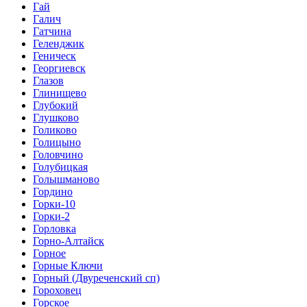
Гай
Галич
Гатчина
Геленджик
Геническ
Георгиевск
Глазов
Глинищево
Глубокий
Глушково
Голиково
Голицыно
Головчино
Голубицкая
Голышманово
Гордино
Горки-10
Горки-2
Горловка
Горно-Алтайск
Горное
Горные Ключи
Горный (Двуреченский сп)
Гороховец
Горское