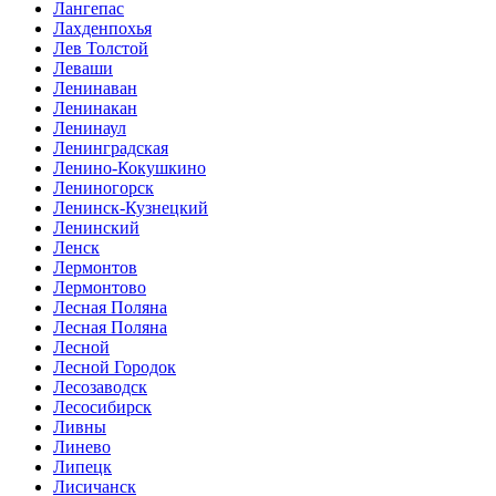
Лангепас
Лахденпохья
Лев Толстой
Леваши
Ленинаван
Ленинакан
Ленинаул
Ленинградская
Ленино-Кокушкино
Лениногорск
Ленинск-Кузнецкий
Ленинский
Ленск
Лермонтов
Лермонтово
Лесная Поляна
Лесная Поляна
Лесной
Лесной Городок
Лесозаводск
Лесосибирск
Ливны
Линево
Липецк
Лисичанск