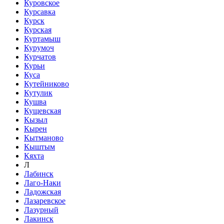
Куровское
Курсавка
Курск
Курская
Куртамыш
Курумоч
Курчатов
Курьи
Куса
Кутейниково
Кутулик
Кушва
Кущевская
Кызыл
Кырен
Кытманово
Кыштым
Кяхта
Л
Лабинск
Лаго-Наки
Ладожская
Лазаревское
Лазурный
Лакинск