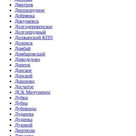
Дмитров
Днепрорудное
Добрянка
Докучаевск
Долгодеревенское
Долгопрудный
Должанский КПП
Долинск
Домбай
Домбаровский
Домодедово
Донецк
Донское
Донской
Дорохово
Досчатое
ДСК Мичуринец
Дубки
Дубна
Дубовицы
Дударева
Дудинка
Духовой
Дюртюли
Дятьково