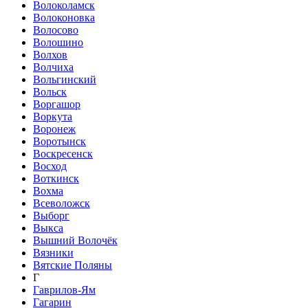
Волоколамск
Волоконовка
Волосово
Волошино
Волхов
Волчиха
Вольгинский
Вольск
Воргашор
Воркута
Воронеж
Воротынск
Воскресенск
Восход
Воткинск
Вохма
Всеволожск
Выборг
Выкса
Вышний Волочёк
Вязники
Вятские Поляны
Г
Гаврилов-Ям
Гагарин