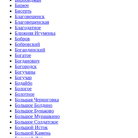
Бирюч
Бисерть
Благовещенск
Благовещенская
Благодатное
Ближняя Игуменка
Бобров
Бобровский
Богандинский
Богатое
Богданович
Богородск
Богучаны
Богучар
Бодайбо
Бологое
Болотное
Большая Черниговка
Большое Болдино
Большое Буньково
Большое Мурашкино
Большое Солдатское
Большой Исток
Большой Камень