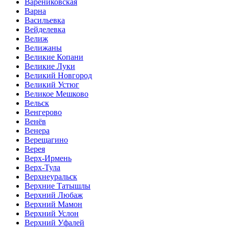
Варениковская
Варна
Васильевка
Вейделевка
Велиж
Велижаны
Великие Копани
Великие Луки
Великий Новгород
Великий Устюг
Великое Мешково
Вельск
Венгерово
Венёв
Венера
Верещагино
Верея
Верх-Ирмень
Верх-Тула
Верхнеуральск
Верхние Татышлы
Верхний Любаж
Верхний Мамон
Верхний Услон
Верхний Уфалей