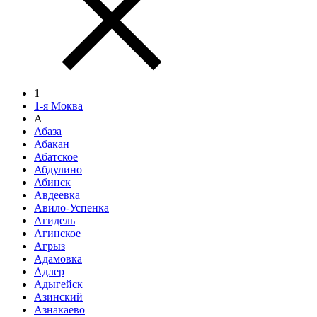
1
1-я Моква
А
Абаза
Абакан
Абатское
Абдулино
Абинск
Авдеевка
Авило-Успенка
Агидель
Агинское
Агрыз
Адамовка
Адлер
Адыгейск
Азинский
Азнакаево