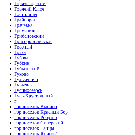
Горячеводский
Горячий Ключ
Гостилицы
Грайворон
Грачёвка
Гремячинск
Грибановский
Григорополисская
Грозный
Грязи
Губаха
Губкин
Губкинский
Гуково
Гулькевичи
Гурьевск
Гусиноозерск
Гусь-Хрустальный
г
гор.поселок Вырица
гор.поселок Красный Бор
гор.поселок Рощино
гор.поселок Сиверский
гор.поселок Тайцы
гор.поселок Янино-1