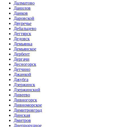
Далматово
Данилов
Данков
Даровской
Двуречье
Дебальцево
Дегтярск
Дедовск
Демьянка
Демьянское
Дербент
Дергачи
Десногорск
Детчино
Джанкой
Джубга
Дзержинск
Дзержинский
Дивеево
Дивногорск
Дивноморское
Димитровград
Динская
Дмитров
Днепрорудное