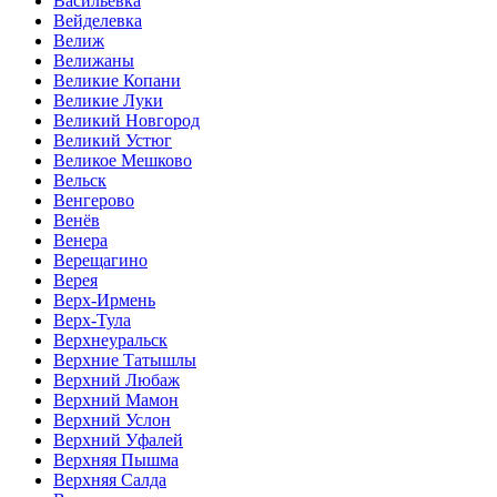
Васильевка
Вейделевка
Велиж
Велижаны
Великие Копани
Великие Луки
Великий Новгород
Великий Устюг
Великое Мешково
Вельск
Венгерово
Венёв
Венера
Верещагино
Верея
Верх-Ирмень
Верх-Тула
Верхнеуральск
Верхние Татышлы
Верхний Любаж
Верхний Мамон
Верхний Услон
Верхний Уфалей
Верхняя Пышма
Верхняя Салда