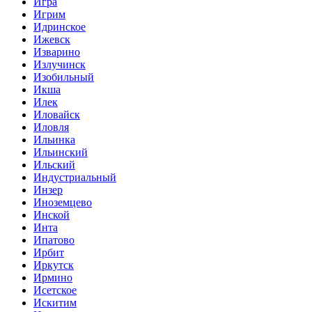
Игра
Игрим
Идринское
Ижевск
Изварино
Излучинск
Изобильный
Икша
Илек
Иловайск
Иловля
Ильинка
Ильинский
Ильский
Индустриальный
Инзер
Иноземцево
Инской
Инта
Ипатово
Ирбит
Иркутск
Ирмино
Исетское
Искитим