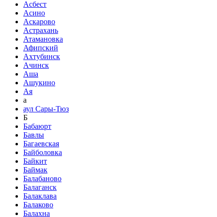
Асбест
Асино
Аскарово
Астрахань
Атамановка
Афипский
Ахтубинск
Ачинск
Аша
Ашукино
Ая
а
аул Сары-Тюз
Б
Бабаюрт
Бавлы
Багаевская
Байболовка
Байкит
Баймак
Балабаново
Балаганск
Балаклава
Балаково
Балахна