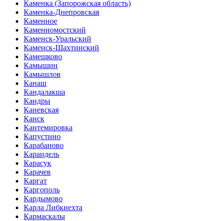
Каменка (Запорожская область)
Каменка-Днепровская
Каменное
Каменномостский
Каменск-Уральский
Каменск-Шахтинский
Камешково
Камышин
Камышлов
Канаш
Кандалакша
Кандры
Каневская
Канск
Кантемировка
Капустино
Карабаново
Караидель
Карасук
Карачев
Каргат
Каргополь
Кардымово
Карла Либкнехта
Кармаскалы