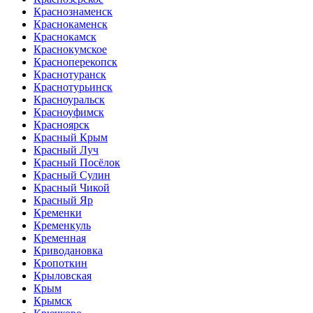
Краснознаменск
Краснокаменск
Краснокамск
Краснокумское
Красноперекопск
Краснотуранск
Краснотурьинск
Красноуральск
Красноуфимск
Красноярск
Красный Крым
Красный Луч
Красный Посёлок
Красный Сулин
Красный Чикой
Красный Яр
Кременки
Кременкуль
Кременная
Криводановка
Кропоткин
Крыловская
Крым
Крымск