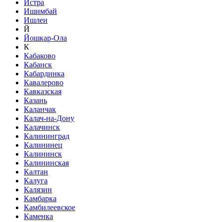
Истра
Ишимбай
Ишлеи
Й
Йошкар-Ола
К
Кабаково
Кабанск
Кабардинка
Кавалерово
Кавказская
Казань
Каланчак
Калач-на-Дону
Калачинск
Калининград
Калининец
Калининск
Калининская
Калтан
Калуга
Калязин
Камбарка
Камбилеевское
Каменка