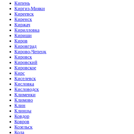
Кипень
Киргиз-Мияки
Киреевск
Киренск
Киржач
Кирилловка
Кириши
Киров
Кировград
Кирово-Чепецк
Кировск
Кировский
Кировское
Кирс
Киселевск
Кисловка
Кисловодск
Клименки
Климово
Клин
Клинцы
Ковдор
Ковров
Козельск
Кола