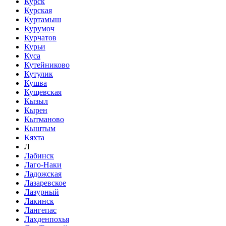
Курск
Курская
Куртамыш
Курумоч
Курчатов
Курьи
Куса
Кутейниково
Кутулик
Кушва
Кущевская
Кызыл
Кырен
Кытманово
Кыштым
Кяхта
Л
Лабинск
Лаго-Наки
Ладожская
Лазаревское
Лазурный
Лакинск
Лангепас
Лахденпохья