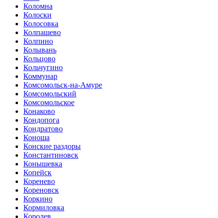
Коломна
Колоски
Колосовка
Колпашево
Колпино
Колывань
Кольцово
Кольчугино
Коммунар
Комсомольск-на-Амуре
Комсомольский
Комсомольское
Конаково
Кондопога
Кондратово
Коноша
Конские раздоры
Константиновск
Конышевка
Копейск
Коренево
Кореновск
Коркино
Кормиловка
Королев