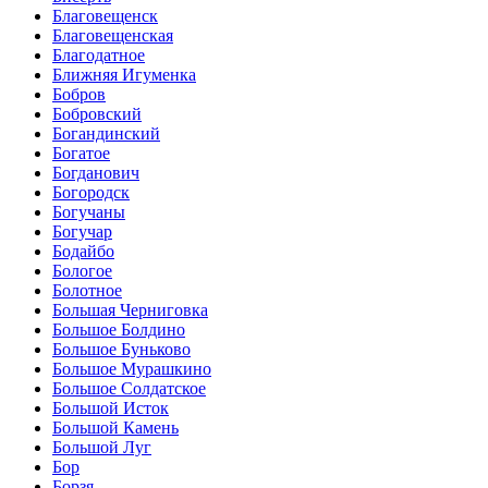
Благовещенск
Благовещенская
Благодатное
Ближняя Игуменка
Бобров
Бобровский
Богандинский
Богатое
Богданович
Богородск
Богучаны
Богучар
Бодайбо
Бологое
Болотное
Большая Черниговка
Большое Болдино
Большое Буньково
Большое Мурашкино
Большое Солдатское
Большой Исток
Большой Камень
Большой Луг
Бор
Борзя