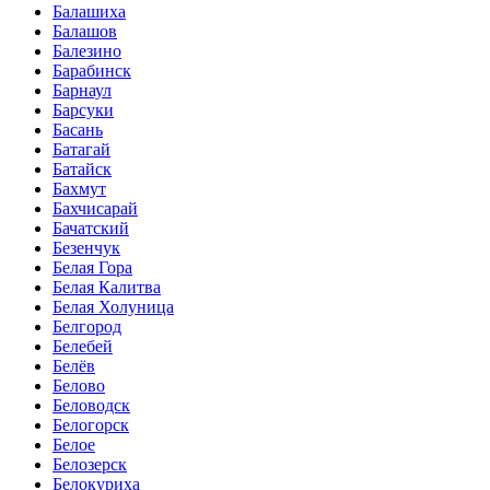
Балашиха
Балашов
Балезино
Барабинск
Барнаул
Барсуки
Басань
Батагай
Батайск
Бахмут
Бахчисарай
Бачатский
Безенчук
Белая Гора
Белая Калитва
Белая Холуница
Белгород
Белебей
Белёв
Белово
Беловодск
Белогорск
Белое
Белозерск
Белокуриха