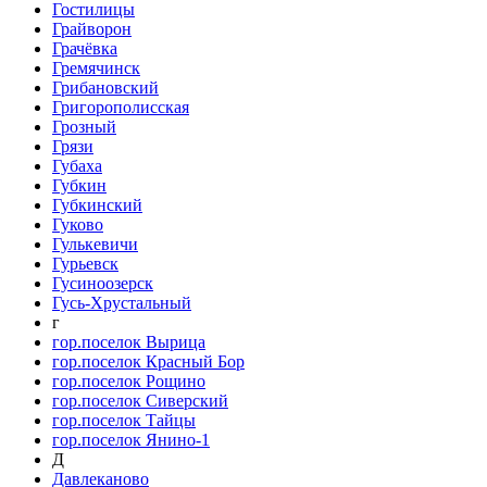
Гостилицы
Грайворон
Грачёвка
Гремячинск
Грибановский
Григорополисская
Грозный
Грязи
Губаха
Губкин
Губкинский
Гуково
Гулькевичи
Гурьевск
Гусиноозерск
Гусь-Хрустальный
г
гор.поселок Вырица
гор.поселок Красный Бор
гор.поселок Рощино
гор.поселок Сиверский
гор.поселок Тайцы
гор.поселок Янино-1
Д
Давлеканово