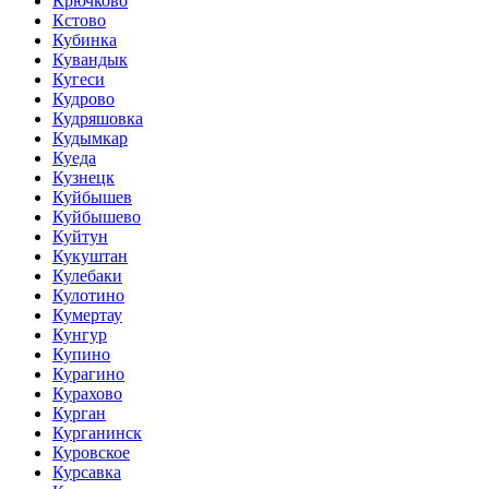
Крючково
Кстово
Кубинка
Кувандык
Кугеси
Кудрово
Кудряшовка
Кудымкар
Куеда
Кузнецк
Куйбышев
Куйбышево
Куйтун
Кукуштан
Кулебаки
Кулотино
Кумертау
Кунгур
Купино
Курагино
Курахово
Курган
Курганинск
Куровское
Курсавка