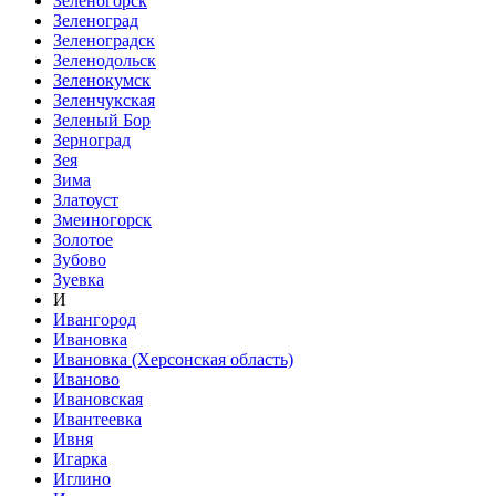
Зеленогорск
Зеленоград
Зеленоградск
Зеленодольск
Зеленокумск
Зеленчукская
Зеленый Бор
Зерноград
Зея
Зима
Златоуст
Змеиногорск
Золотое
Зубово
Зуевка
И
Ивангород
Ивановка
Ивановка (Херсонская область)
Иваново
Ивановская
Ивантеевка
Ивня
Игарка
Иглино