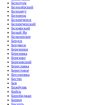
Белолуцк
Белоозёрский
Белоомут
Белорецк
Белореченск
Белореченский
Белоярский
Белый Яр
Бельтирское
Бердск
Бердянск
Березники
Березовка
Березово
Березовский
Береславка
Берестовое
Бессоновка
Бестях
Бея
Бижбуляк
Бийск
Биробиджан
Бирюч
Бисерть