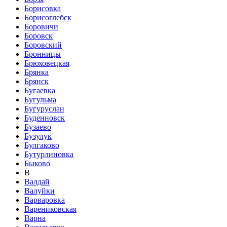
Борисовка
Борисоглебск
Боровичи
Боровск
Боровский
Бронницы
Брюховецкая
Брянка
Брянск
Бугаевка
Бугульма
Бугуруслан
Буденновск
Бузаево
Бузулук
Булгаково
Бутурлиновка
Быково
В
Валдай
Валуйки
Варваровка
Варениковская
Варна