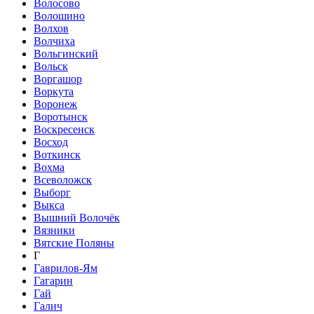
Волосово
Волошино
Волхов
Волчиха
Вольгинский
Вольск
Воргашор
Воркута
Воронеж
Воротынск
Воскресенск
Восход
Воткинск
Вохма
Всеволожск
Выборг
Выкса
Вышний Волочёк
Вязники
Вятские Поляны
Г
Гаврилов-Ям
Гагарин
Гай
Галич