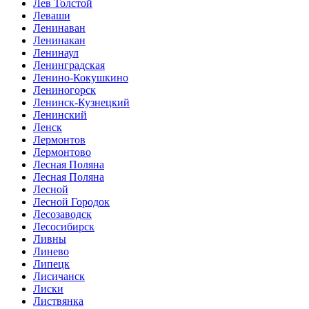
Лев Толстой
Леваши
Ленинаван
Ленинакан
Ленинаул
Ленинградская
Ленино-Кокушкино
Лениногорск
Ленинск-Кузнецкий
Ленинский
Ленск
Лермонтов
Лермонтово
Лесная Поляна
Лесная Поляна
Лесной
Лесной Городок
Лесозаводск
Лесосибирск
Ливны
Линево
Липецк
Лисичанск
Лиски
Листвянка