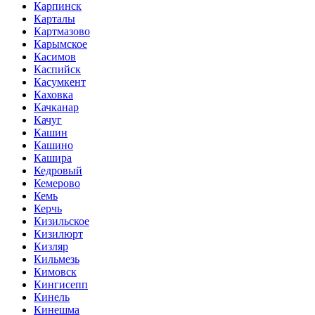
Карпинск
Карталы
Картмазово
Карымское
Касимов
Каспийск
Касумкент
Каховка
Качканар
Качуг
Кашин
Кашино
Кашира
Кедровый
Кемерово
Кемь
Керчь
Кизильское
Кизилюрт
Кизляр
Кильмезь
Кимовск
Кингисепп
Кинель
Кинешма