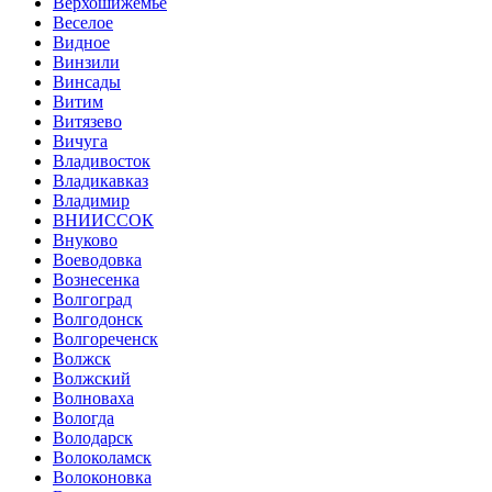
Верхошижемье
Веселое
Видное
Винзили
Винсады
Витим
Витязево
Вичуга
Владивосток
Владикавказ
Владимир
ВНИИССОК
Внуково
Воеводовка
Вознесенка
Волгоград
Волгодонск
Волгореченск
Волжск
Волжский
Волноваха
Вологда
Володарск
Волоколамск
Волоконовка