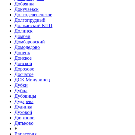
Добрянка
Докучаевск
Долгодеревенское
Долгопрудный
Должанский КПП
Долинск
Домбай
Домбаровский
Домодедово
Донецк
Донское
Донской
Дорохово
Досчатое
ДСК Мичуринец
Дубки
Дубна
Дубовицы
Дударева
Дудинка
Духовой
Дюртюли
Дятьково
Е
Евпатория