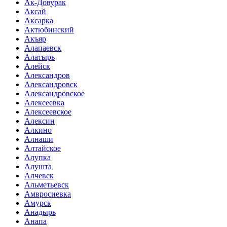
Ак-Довурак
Аксай
Аксарка
Актюбинский
Акъяр
Алапаевск
Алатырь
Алейск
Александров
Александровск
Александровское
Алексеевка
Алексеевское
Алексин
Алкино
Алнаши
Алтайское
Алупка
Алушта
Алчевск
Альметьевск
Амвросиевка
Амурск
Анадырь
Анапа