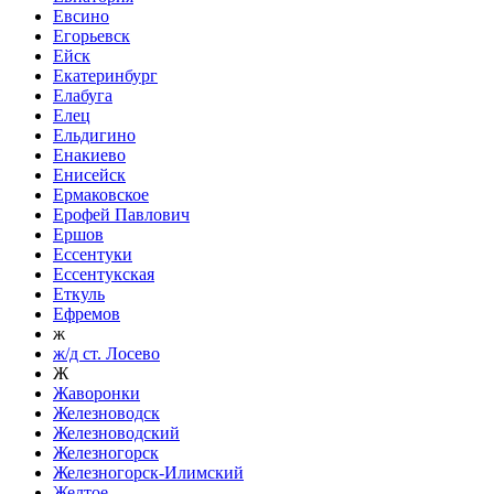
Евсино
Егорьевск
Ейск
Екатеринбург
Елабуга
Елец
Ельдигино
Енакиево
Енисейск
Ермаковское
Ерофей Павлович
Ершов
Ессентуки
Ессентукская
Еткуль
Ефремов
ж
ж/д ст. Лосево
Ж
Жаворонки
Железноводск
Железноводский
Железногорск
Железногорск-Илимский
Желтое