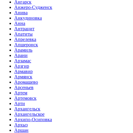
Ангарск
Анжеро-Судженск
Анива
Анкудиновка
Анна
Антрацит
Апатиты
Апрелевка
Апшеронск
Арамиль
Арани
Арзамас
Арзгир
Армавир
Армянск
Аромашево
Арсеньев
Артем
Артемовск
Арти
Архангельск
Архангельское
Архипо-Осиповка
Архыз
Аршан