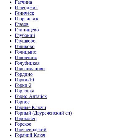
Гатчина
Геленджик
Геническ
Георгиевск
Глазов
Глинищево
Глубокий
Глушково
Голиково
Голицыно
Головчино
Голубицкая
Голышманово
Гордино
Горки-10
Горки-2
Горловка
Горно-Алтайск
Горное
Горные Ключи
Горный (Двуреченский сп)
Гороховец
Горское
Горячеводский
Горячий Ключ