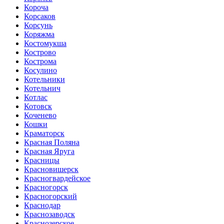
Короча
Корсаков
Корсунь
Коряжма
Костомукша
Кострово
Кострома
Косулино
Котельники
Котельнич
Котлас
Котовск
Коченево
Кошки
Краматорск
Красная Поляна
Красная Яруга
Красницы
Красновишерск
Красногвардейское
Красногорск
Красногорский
Краснодар
Краснозаводск
Краснозерское