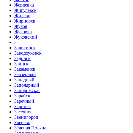
Жердевка
Жигулёвск
Жилёво
Жирновск
Жуков
Жуковка
Жуковский
З
Завитинск
Заводоуковск
Задонск
Заинск
Закаменск
Заозерный
Западный
Заполярный
Запорожская
Зарайск
Заречный
Заринск
Засечное
Звенигород
Зверево
Зеленая Поляна