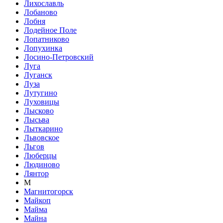
Лихославль
Лобаново
Лобня
Лодейное Поле
Лопатниково
Лопухинка
Лосино-Петровский
Луга
Луганск
Луза
Лутугино
Луховицы
Лысково
Лысьва
Лыткарино
Львовское
Льгов
Люберцы
Людиново
Лянтор
М
Магнитогорск
Майкоп
Майма
Майна