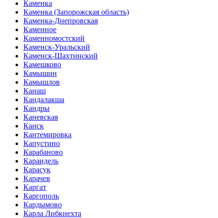
Каменка
Каменка (Запорожская область)
Каменка-Днепровская
Каменное
Каменномостский
Каменск-Уральский
Каменск-Шахтинский
Камешково
Камышин
Камышлов
Канаш
Кандалакша
Кандры
Каневская
Канск
Кантемировка
Капустино
Карабаново
Караидель
Карасук
Карачев
Каргат
Каргополь
Кардымово
Карла Либкнехта