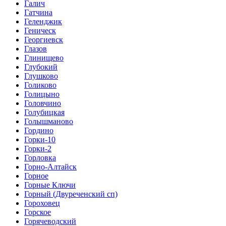
Галич
Гатчина
Геленджик
Геническ
Георгиевск
Глазов
Глинищево
Глубокий
Глушково
Голиково
Голицыно
Головчино
Голубицкая
Голышманово
Гордино
Горки-10
Горки-2
Горловка
Горно-Алтайск
Горное
Горные Ключи
Горный (Двуреченский сп)
Гороховец
Горское
Горячеводский