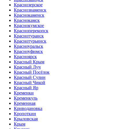
Краснозерское
Краснознаменск
Краснокаменск
Краснокамск
Краснокумское
Красноперекопск
Краснотуранск
Краснотурьинск
Красноуральск
Красноуфимск
Красноярск
Красный Крым
Красный Луч
Красный Посёлок
Красный Сулин
Красный Чикой
Красный Яр
Кременки
Кременкуль
Кременная
Криводановка
Кропоткин
Крыловская
Крым