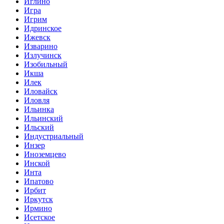
Иглино
Игра
Игрим
Идринское
Ижевск
Изварино
Излучинск
Изобильный
Икша
Илек
Иловайск
Иловля
Ильинка
Ильинский
Ильский
Индустриальный
Инзер
Иноземцево
Инской
Инта
Ипатово
Ирбит
Иркутск
Ирмино
Исетское