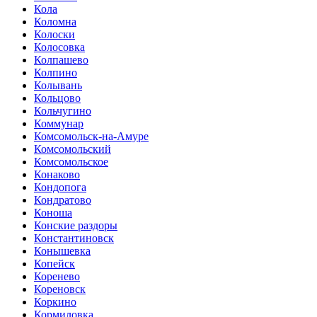
Кола
Коломна
Колоски
Колосовка
Колпашево
Колпино
Колывань
Кольцово
Кольчугино
Коммунар
Комсомольск-на-Амуре
Комсомольский
Комсомольское
Конаково
Кондопога
Кондратово
Коноша
Конские раздоры
Константиновск
Конышевка
Копейск
Коренево
Кореновск
Коркино
Кормиловка