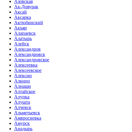
Азовская
Ак-Довурак
Аксай
Аксарка
Актюбинский
Акъяр
Алапаевск
Алатырь
Алейск
Александров
Александровск
Александровское
Алексеевка
Алексеевское
Алексин
Алкино
Алнаши
Алтайское
Алупка
Алушта
Алчевск
Альметьевск
Амвросиевка
Амурск
Анадырь