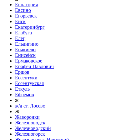
Евпатория
Евсино
Егорьевск
Ейск
Екатеринбург
Елабуга
Елец
Ельдигино
Енакиево
Енисейск
Ермаковское
Ерофей Павлович
Ершов
Ессентуки
Ессентукская
Еткуль
Ефремов
ж
ж/д ст. Лосево
Ж
Жаворонки
Железноводск
Железноводский
Железногорск
Железногорск-Илимский