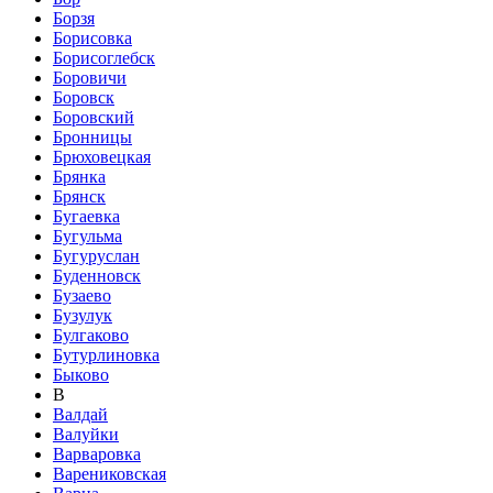
Борзя
Борисовка
Борисоглебск
Боровичи
Боровск
Боровский
Бронницы
Брюховецкая
Брянка
Брянск
Бугаевка
Бугульма
Бугуруслан
Буденновск
Бузаево
Бузулук
Булгаково
Бутурлиновка
Быково
В
Валдай
Валуйки
Варваровка
Варениковская