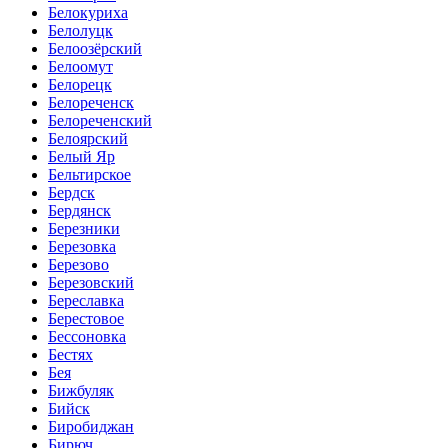
Белокуриха
Белолуцк
Белоозёрский
Белоомут
Белорецк
Белореченск
Белореченский
Белоярский
Белый Яр
Бельтирское
Бердск
Бердянск
Березники
Березовка
Березово
Березовский
Береславка
Берестовое
Бессоновка
Бестях
Бея
Бижбуляк
Бийск
Биробиджан
Бирюч