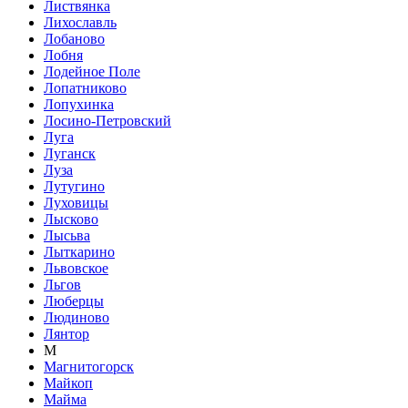
Листвянка
Лихославль
Лобаново
Лобня
Лодейное Поле
Лопатниково
Лопухинка
Лосино-Петровский
Луга
Луганск
Луза
Лутугино
Луховицы
Лысково
Лысьва
Лыткарино
Львовское
Льгов
Люберцы
Людиново
Лянтор
М
Магнитогорск
Майкоп
Майма