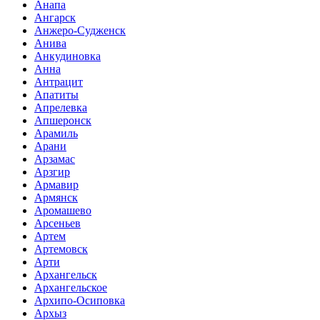
Анапа
Ангарск
Анжеро-Судженск
Анива
Анкудиновка
Анна
Антрацит
Апатиты
Апрелевка
Апшеронск
Арамиль
Арани
Арзамас
Арзгир
Армавир
Армянск
Аромашево
Арсеньев
Артем
Артемовск
Арти
Архангельск
Архангельское
Архипо-Осиповка
Архыз