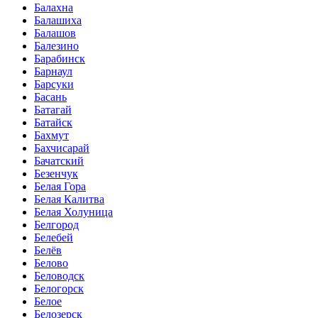
Балахна
Балашиха
Балашов
Балезино
Барабинск
Барнаул
Барсуки
Басань
Батагай
Батайск
Бахмут
Бахчисарай
Бачатский
Безенчук
Белая Гора
Белая Калитва
Белая Холуница
Белгород
Белебей
Белёв
Белово
Беловодск
Белогорск
Белое
Белозерск