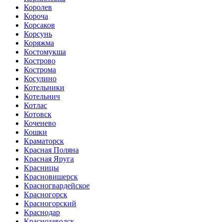
Королев
Короча
Корсаков
Корсунь
Коряжма
Костомукша
Кострово
Кострома
Косулино
Котельники
Котельнич
Котлас
Котовск
Коченево
Кошки
Краматорск
Красная Поляна
Красная Яруга
Красницы
Красновишерск
Красногвардейское
Красногорск
Красногорский
Краснодар
Краснозаводск