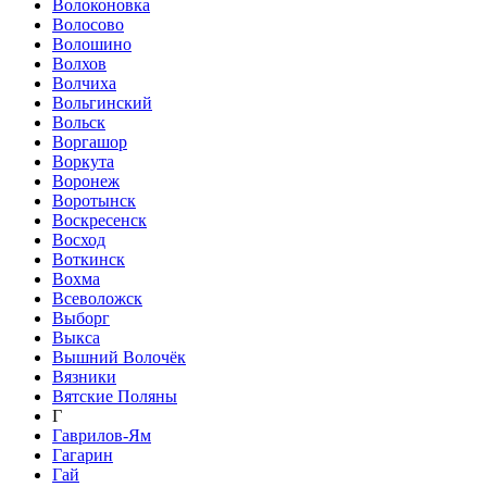
Волоконовка
Волосово
Волошино
Волхов
Волчиха
Вольгинский
Вольск
Воргашор
Воркута
Воронеж
Воротынск
Воскресенск
Восход
Воткинск
Вохма
Всеволожск
Выборг
Выкса
Вышний Волочёк
Вязники
Вятские Поляны
Г
Гаврилов-Ям
Гагарин
Гай