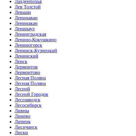
Лахденпохья
Лев Толстой
Леваши
Ленинаван
Ленинакан
Ленинаул
Ленинградская
Ленино-Кокушкино
Лениногорск
Ленинск-Кузнецкий
Ленинский
Ленск
Лермонтов
Лермонтово
Лесная Поляна
Лесная Поляна
Лесной
Лесной Городок
Лесозаводск
Лесосибирск
Ливны
Линево
Липецк
Лисичанск
Лиски