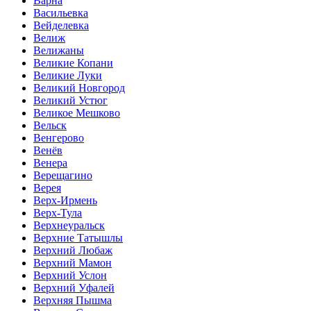
Варна
Васильевка
Вейделевка
Велиж
Велижаны
Великие Копани
Великие Луки
Великий Новгород
Великий Устюг
Великое Мешково
Вельск
Венгерово
Венёв
Венера
Верещагино
Верея
Верх-Ирмень
Верх-Тула
Верхнеуральск
Верхние Татышлы
Верхний Любаж
Верхний Мамон
Верхний Услон
Верхний Уфалей
Верхняя Пышма