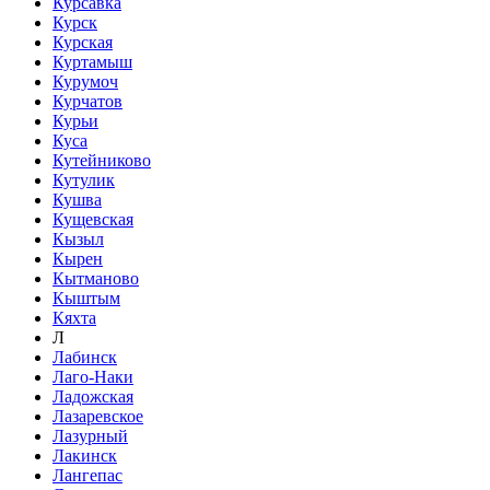
Курсавка
Курск
Курская
Куртамыш
Курумоч
Курчатов
Курьи
Куса
Кутейниково
Кутулик
Кушва
Кущевская
Кызыл
Кырен
Кытманово
Кыштым
Кяхта
Л
Лабинск
Лаго-Наки
Ладожская
Лазаревское
Лазурный
Лакинск
Лангепас