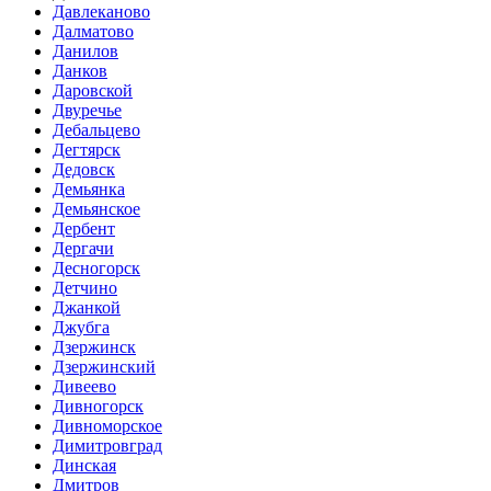
Давлеканово
Далматово
Данилов
Данков
Даровской
Двуречье
Дебальцево
Дегтярск
Дедовск
Демьянка
Демьянское
Дербент
Дергачи
Десногорск
Детчино
Джанкой
Джубга
Дзержинск
Дзержинский
Дивеево
Дивногорск
Дивноморское
Димитровград
Динская
Дмитров