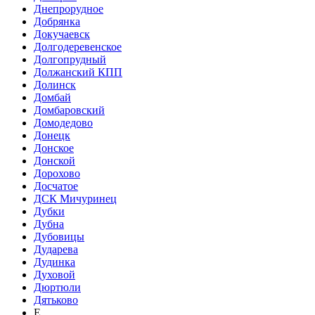
Днепрорудное
Добрянка
Докучаевск
Долгодеревенское
Долгопрудный
Должанский КПП
Долинск
Домбай
Домбаровский
Домодедово
Донецк
Донское
Донской
Дорохово
Досчатое
ДСК Мичуринец
Дубки
Дубна
Дубовицы
Дударева
Дудинка
Духовой
Дюртюли
Дятьково
Е