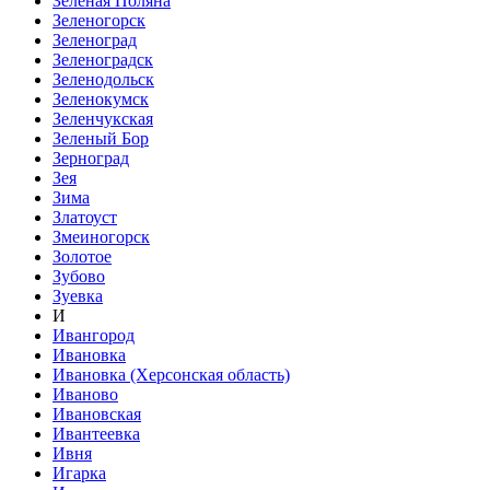
Зеленая Поляна
Зеленогорск
Зеленоград
Зеленоградск
Зеленодольск
Зеленокумск
Зеленчукская
Зеленый Бор
Зерноград
Зея
Зима
Златоуст
Змеиногорск
Золотое
Зубово
Зуевка
И
Ивангород
Ивановка
Ивановка (Херсонская область)
Иваново
Ивановская
Ивантеевка
Ивня
Игарка