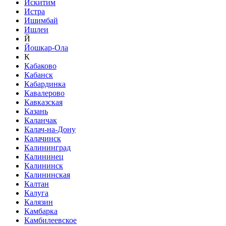
Искитим
Истра
Ишимбай
Ишлеи
Й
Йошкар-Ола
К
Кабаково
Кабанск
Кабардинка
Кавалерово
Кавказская
Казань
Каланчак
Калач-на-Дону
Калачинск
Калининград
Калининец
Калининск
Калининская
Калтан
Калуга
Калязин
Камбарка
Камбилеевское