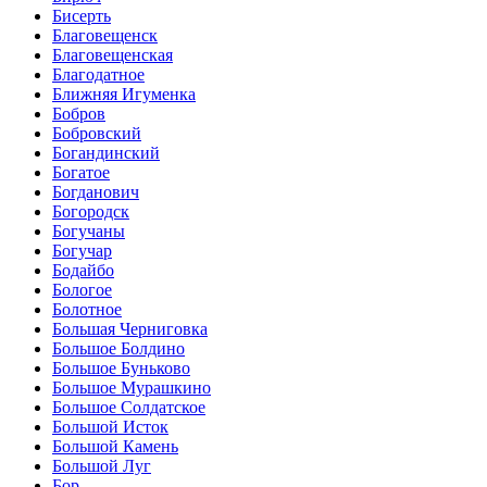
Бисерть
Благовещенск
Благовещенская
Благодатное
Ближняя Игуменка
Бобров
Бобровский
Богандинский
Богатое
Богданович
Богородск
Богучаны
Богучар
Бодайбо
Бологое
Болотное
Большая Черниговка
Большое Болдино
Большое Буньково
Большое Мурашкино
Большое Солдатское
Большой Исток
Большой Камень
Большой Луг
Бор