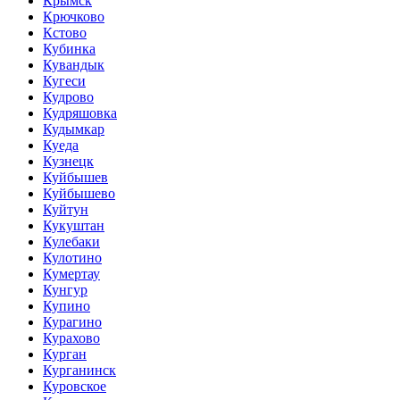
Крымск
Крючково
Кстово
Кубинка
Кувандык
Кугеси
Кудрово
Кудряшовка
Кудымкар
Куеда
Кузнецк
Куйбышев
Куйбышево
Куйтун
Кукуштан
Кулебаки
Кулотино
Кумертау
Кунгур
Купино
Курагино
Курахово
Курган
Курганинск
Куровское