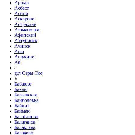
Аршан
Асбест
Асино
Аскарово
Астрахань
Атамановка
Афипский
Ахтубинск
Ачинск
Аша
Ашукино
Ая
а
аул Сары-Тюз
Б
Бабаюрт
Бавлы
Багаевская
Байболовка
Байкит
Баймак
Балабаново
Балаганск
Балаклава
Балаково