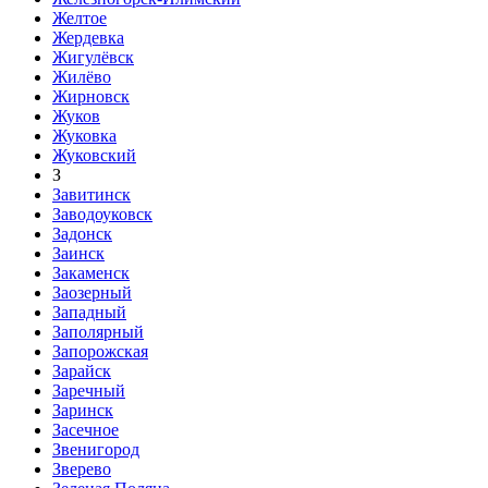
Желтое
Жердевка
Жигулёвск
Жилёво
Жирновск
Жуков
Жуковка
Жуковский
З
Завитинск
Заводоуковск
Задонск
Заинск
Закаменск
Заозерный
Западный
Заполярный
Запорожская
Зарайск
Заречный
Заринск
Засечное
Звенигород
Зверево