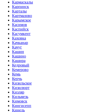
Кармаскалы
Карпинск
Карталы
Картмазово
Карымское
Касимов
Каспийск
Касумкент
Каховка
Качканар
Качуг
Кашин
Кашино
Кашира
Кедровый
Кемерово
Кемь
Керчь
Кизильское
Кизилюрт
Кизляр
Кильмезь
Кимовск
Кингисепп
Кинель