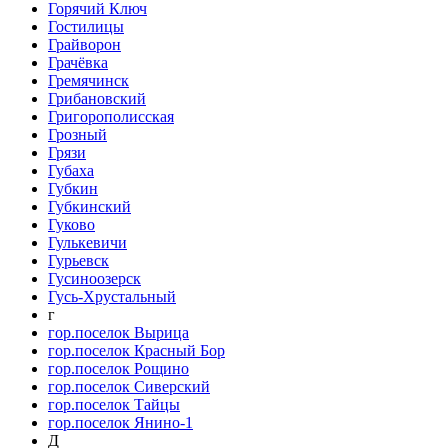
Горячий Ключ
Гостилицы
Грайворон
Грачёвка
Гремячинск
Грибановский
Григорополисская
Грозный
Грязи
Губаха
Губкин
Губкинский
Гуково
Гулькевичи
Гурьевск
Гусиноозерск
Гусь-Хрустальный
г
гор.поселок Вырица
гор.поселок Красный Бор
гор.поселок Рощино
гор.поселок Сиверский
гор.поселок Тайцы
гор.поселок Янино-1
Д