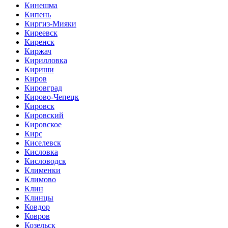
Кинешма
Кипень
Киргиз-Мияки
Киреевск
Киренск
Киржач
Кирилловка
Кириши
Киров
Кировград
Кирово-Чепецк
Кировск
Кировский
Кировское
Кирс
Киселевск
Кисловка
Кисловодск
Клименки
Климово
Клин
Клинцы
Ковдор
Ковров
Козельск