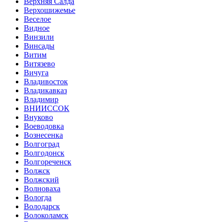
Верхняя Салда
Верхошижемье
Веселое
Видное
Винзили
Винсады
Витим
Витязево
Вичуга
Владивосток
Владикавказ
Владимир
ВНИИССОК
Внуково
Воеводовка
Вознесенка
Волгоград
Волгодонск
Волгореченск
Волжск
Волжский
Волноваха
Вологда
Володарск
Волоколамск