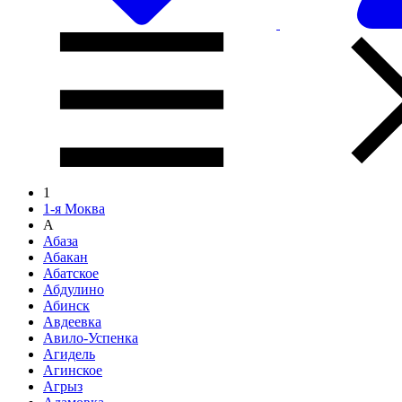
1
1-я Моква
А
Абаза
Абакан
Абатское
Абдулино
Абинск
Авдеевка
Авило-Успенка
Агидель
Агинское
Агрыз