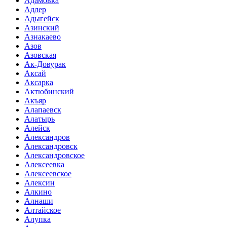
Адамовка
Адлер
Адыгейск
Азинский
Азнакаево
Азов
Азовская
Ак-Довурак
Аксай
Аксарка
Актюбинский
Акъяр
Алапаевск
Алатырь
Алейск
Александров
Александровск
Александровское
Алексеевка
Алексеевское
Алексин
Алкино
Алнаши
Алтайское
Алупка