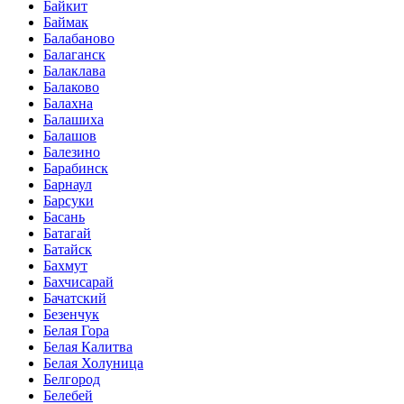
Байкит
Баймак
Балабаново
Балаганск
Балаклава
Балаково
Балахна
Балашиха
Балашов
Балезино
Барабинск
Барнаул
Барсуки
Басань
Батагай
Батайск
Бахмут
Бахчисарай
Бачатский
Безенчук
Белая Гора
Белая Калитва
Белая Холуница
Белгород
Белебей