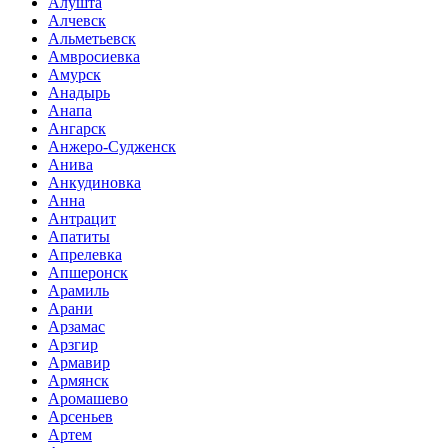
Алушта
Алчевск
Альметьевск
Амвросиевка
Амурск
Анадырь
Анапа
Ангарск
Анжеро-Судженск
Анива
Анкудиновка
Анна
Антрацит
Апатиты
Апрелевка
Апшеронск
Арамиль
Арани
Арзамас
Арзгир
Армавир
Армянск
Аромашево
Арсеньев
Артем