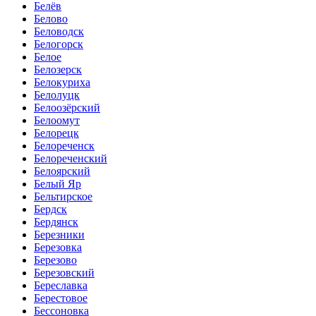
Белёв
Белово
Беловодск
Белогорск
Белое
Белозерск
Белокуриха
Белолуцк
Белоозёрский
Белоомут
Белорецк
Белореченск
Белореченский
Белоярский
Белый Яр
Бельтирское
Бердск
Бердянск
Березники
Березовка
Березово
Березовский
Береславка
Берестовое
Бессоновка