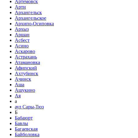
Артемовск
Арти
Архангельск
Архангельское
Архипо-Осиповка
Архыз
Аршан
Асбест
Асино
Аскарово
Астрахань
Атамановка
Афипский
Ахтубинск
Ачинск
Аша
Ашукино
Ая
а
аул Сары-Тюз
Б
Бабаюрт
Бавлы
Багаевская
Байболовка