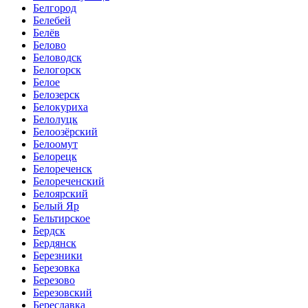
Белгород
Белебей
Белёв
Белово
Беловодск
Белогорск
Белое
Белозерск
Белокуриха
Белолуцк
Белоозёрский
Белоомут
Белорецк
Белореченск
Белореченский
Белоярский
Белый Яр
Бельтирское
Бердск
Бердянск
Березники
Березовка
Березово
Березовский
Береславка