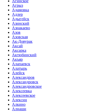
Агинское
Агрыз
Адамовка
Адлер
Адыгейск
Азинский
Азнакаево
Азов
Азовская
Ак-Довурак
Аксай
Аксарка
Актюбинский
Акъяр
Алапаевск
Алатырь
Алейск
Александров
Александровск
Александровское
Алексеевка
Алексеевское
Алексин
Алкино
Алнаши