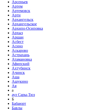
Арсеньев
Артем
Артемовск
Арти
Архангельск
Архангельское
Архипо-Осиповка
Архыз
Аршан
Асбест
Асино
Аскарово
Астрахань
Атамановка
Афипский
Ахтубинск
Ачинск
Аша
Ашукино
Ая
а
аул Сары-Тюз
Б
Бабаюрт
Бавлы