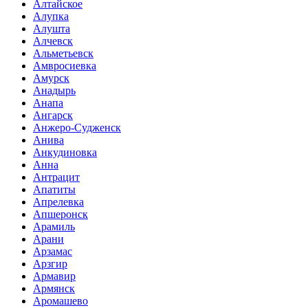
Алтайское
Алупка
Алушта
Алчевск
Альметьевск
Амвросиевка
Амурск
Анадырь
Анапа
Ангарск
Анжеро-Судженск
Анива
Анкудиновка
Анна
Антрацит
Апатиты
Апрелевка
Апшеронск
Арамиль
Арани
Арзамас
Арзгир
Армавир
Армянск
Аромашево