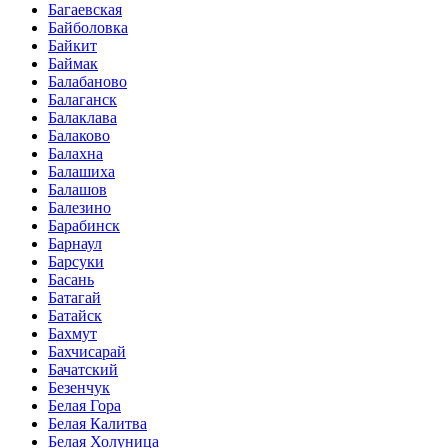
Багаевская
Байболовка
Байкит
Баймак
Балабаново
Балаганск
Балаклава
Балаково
Балахна
Балашиха
Балашов
Балезино
Барабинск
Барнаул
Барсуки
Басань
Батагай
Батайск
Бахмут
Бахчисарай
Бачатский
Безенчук
Белая Гора
Белая Калитва
Белая Холуница