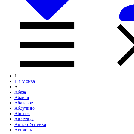
1
1-я Моква
А
Абаза
Абакан
Абатское
Абдулино
Абинск
Авдеевка
Авило-Успенка
Агидель