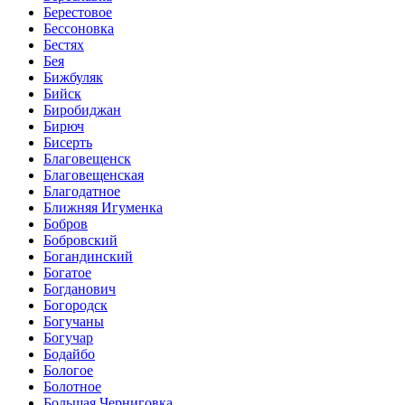
Берестовое
Бессоновка
Бестях
Бея
Бижбуляк
Бийск
Биробиджан
Бирюч
Бисерть
Благовещенск
Благовещенская
Благодатное
Ближняя Игуменка
Бобров
Бобровский
Богандинский
Богатое
Богданович
Богородск
Богучаны
Богучар
Бодайбо
Бологое
Болотное
Большая Черниговка