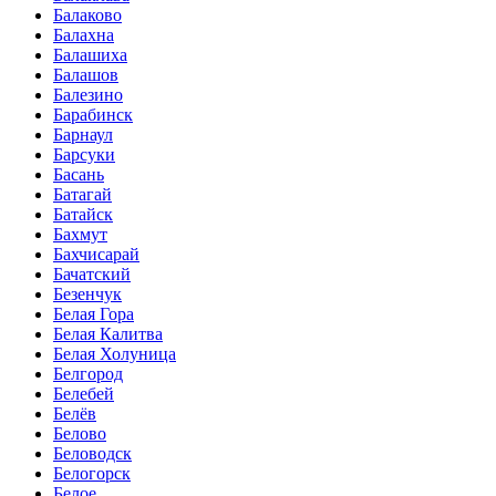
Балаково
Балахна
Балашиха
Балашов
Балезино
Барабинск
Барнаул
Барсуки
Басань
Батагай
Батайск
Бахмут
Бахчисарай
Бачатский
Безенчук
Белая Гора
Белая Калитва
Белая Холуница
Белгород
Белебей
Белёв
Белово
Беловодск
Белогорск
Белое