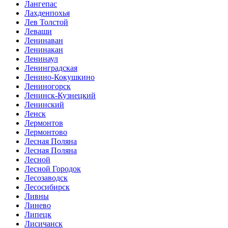
Лангепас
Лахденпохья
Лев Толстой
Леваши
Ленинаван
Ленинакан
Ленинаул
Ленинградская
Ленино-Кокушкино
Лениногорск
Ленинск-Кузнецкий
Ленинский
Ленск
Лермонтов
Лермонтово
Лесная Поляна
Лесная Поляна
Лесной
Лесной Городок
Лесозаводск
Лесосибирск
Ливны
Линево
Липецк
Лисичанск