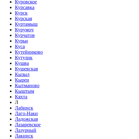
Куровское
Курсавка
Курск
Курская
Куртамыш
Курумоч
Курчатов
Курьи
Куса
Кутейниково
Кутулик
Кушва
Кущевская
Кызыл
Кырен
Кытманово
Кыштым
Кяхта
Л
Лабинск
Лаго-Наки
Ладожская
Лазаревское
Лазурный
Лакинск