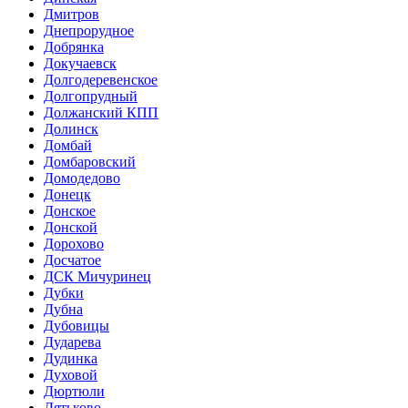
Дмитров
Днепрорудное
Добрянка
Докучаевск
Долгодеревенское
Долгопрудный
Должанский КПП
Долинск
Домбай
Домбаровский
Домодедово
Донецк
Донское
Донской
Дорохово
Досчатое
ДСК Мичуринец
Дубки
Дубна
Дубовицы
Дударева
Дудинка
Духовой
Дюртюли
Дятьково