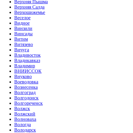
Верхняя Пышма
Верхняя Салда
Верхошижемье
Веселое
Видное
Винзили
Винсады
Витим
Витязево
Вичуга
Владивосток
Владикавказ
Владимир
ВНИИССОК
Внуково
Воеводовка
Вознесенка
Волгоград
Волгодонск
Волгореченск
Волжск
Волжский
Волноваха
Вологда
Володарск