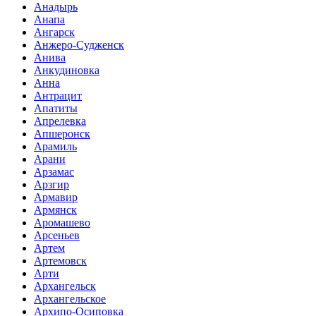
Анадырь
Анапа
Ангарск
Анжеро-Судженск
Анива
Анкудиновка
Анна
Антрацит
Апатиты
Апрелевка
Апшеронск
Арамиль
Арани
Арзамас
Арзгир
Армавир
Армянск
Аромашево
Арсеньев
Артем
Артемовск
Арти
Архангельск
Архангельское
Архипо-Осиповка