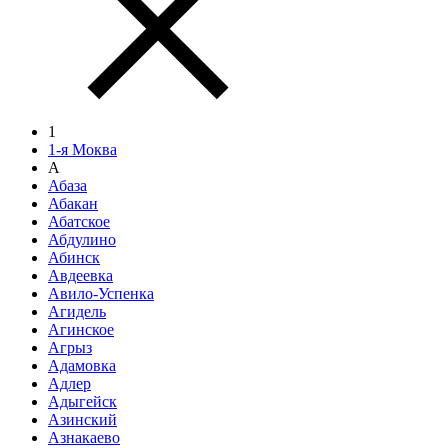
1
1-я Моква
А
Абаза
Абакан
Абатское
Абдулино
Абинск
Авдеевка
Авило-Успенка
Агидель
Агинское
Агрыз
Адамовка
Адлер
Адыгейск
Азинский
Азнакаево