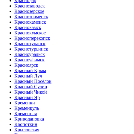
Краснодар
Краснозаводск
Краснозерское
Краснознаменск
Краснокаменск
Краснокамск
Краснокумское
Красноперекопск
Краснотуранск
Краснотурьинск
Красноуральск
Красноуфимск
Красноярск
Красный Крым
Красный Луч
Красный Посёлок
Красный Сулин
Красный Чикой
Красный Яр
Кременки
Кременкуль
Кременная
Криводановка
Кропоткин
Крыловская