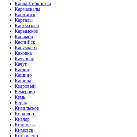
Карла Либкнехта
Кармаскалы
Карпинск
Карталы
Картмазово
Карымское
Касимов
Каспийск
Касумкент
Каховка
Качканар
Качуг
Кашин
Кашино
Кашира
Кедровый
Кемерово
Кемь
Керчь
Кизильское
Кизилюрт
Кизляр
Кильмезь
Кимовск
Кингисепп