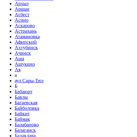
Архыз
Аршан
Асбест
Асино
Аскарово
Астрахань
Атамановка
Афипский
Ахтубинск
Ачинск
Аша
Ашукино
Ая
а
аул Сары-Тюз
Б
Бабаюрт
Бавлы
Багаевская
Байболовка
Байкит
Баймак
Балабаново
Балаганск
Балаклава