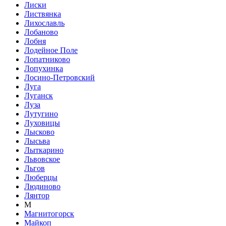
Лиски
Листвянка
Лихославль
Лобаново
Лобня
Лодейное Поле
Лопатниково
Лопухинка
Лосино-Петровский
Луга
Луганск
Луза
Лутугино
Луховицы
Лысково
Лысьва
Лыткарино
Львовское
Льгов
Люберцы
Людиново
Лянтор
М
Магнитогорск
Майкоп