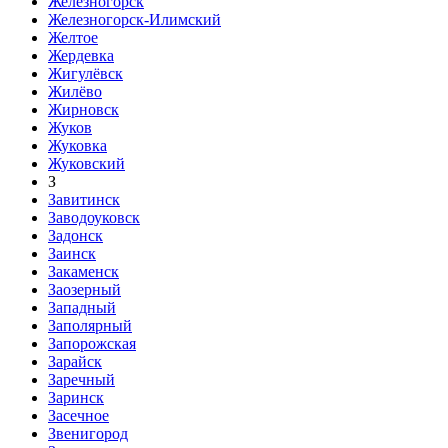
Железногорск
Железногорск-Илимский
Желтое
Жердевка
Жигулёвск
Жилёво
Жирновск
Жуков
Жуковка
Жуковский
З
Завитинск
Заводоуковск
Задонск
Заинск
Закаменск
Заозерный
Западный
Заполярный
Запорожская
Зарайск
Заречный
Заринск
Засечное
Звенигород