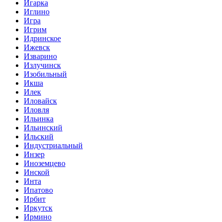
Игарка
Иглино
Игра
Игрим
Идринское
Ижевск
Изварино
Излучинск
Изобильный
Икша
Илек
Иловайск
Иловля
Ильинка
Ильинский
Ильский
Индустриальный
Инзер
Иноземцево
Инской
Инта
Ипатово
Ирбит
Иркутск
Ирмино