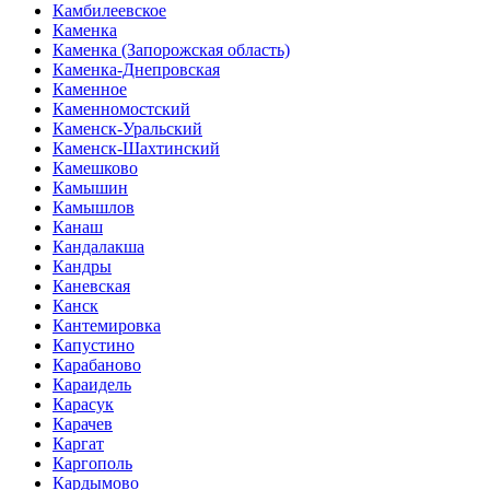
Камбилеевское
Каменка
Каменка (Запорожская область)
Каменка-Днепровская
Каменное
Каменномостский
Каменск-Уральский
Каменск-Шахтинский
Камешково
Камышин
Камышлов
Канаш
Кандалакша
Кандры
Каневская
Канск
Кантемировка
Капустино
Карабаново
Караидель
Карасук
Карачев
Каргат
Каргополь
Кардымово