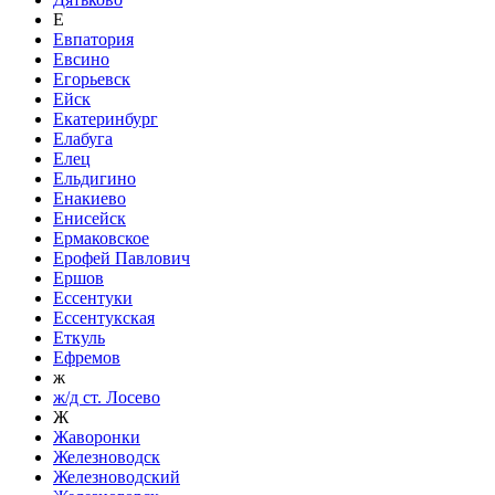
Е
Евпатория
Евсино
Егорьевск
Ейск
Екатеринбург
Елабуга
Елец
Ельдигино
Енакиево
Енисейск
Ермаковское
Ерофей Павлович
Ершов
Ессентуки
Ессентукская
Еткуль
Ефремов
ж
ж/д ст. Лосево
Ж
Жаворонки
Железноводск
Железноводский