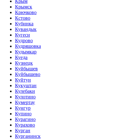
Крым
Крымск
Крючково
Кстово
Кубинка
Кувандык
Кугеси
Кудрово
Кудряшовка
Кудымкар
Куеда
Кузнецк
Куйбышев
Куйбышево
Куйтун
Кукуштан
Кулебаки
Кулотино
Кумертау
Кунгур
Купино
Курагино
Курахово
Курган
Курганинск