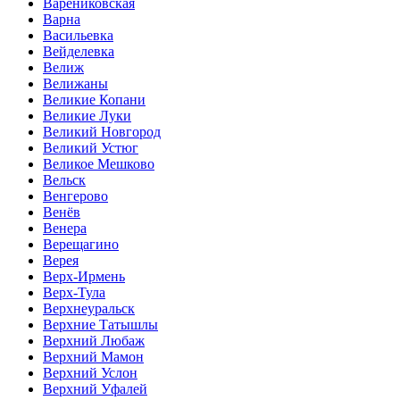
Варениковская
Варна
Васильевка
Вейделевка
Велиж
Велижаны
Великие Копани
Великие Луки
Великий Новгород
Великий Устюг
Великое Мешково
Вельск
Венгерово
Венёв
Венера
Верещагино
Верея
Верх-Ирмень
Верх-Тула
Верхнеуральск
Верхние Татышлы
Верхний Любаж
Верхний Мамон
Верхний Услон
Верхний Уфалей