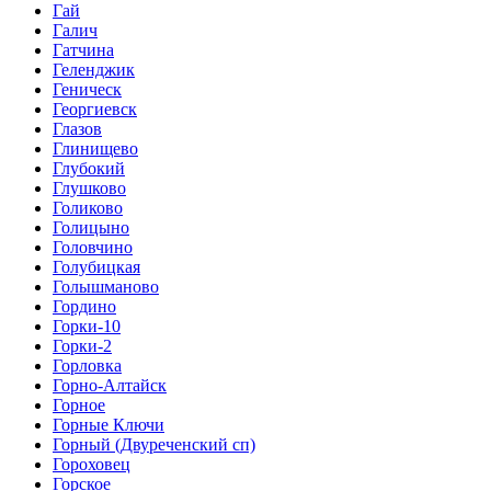
Гай
Галич
Гатчина
Геленджик
Геническ
Георгиевск
Глазов
Глинищево
Глубокий
Глушково
Голиково
Голицыно
Головчино
Голубицкая
Голышманово
Гордино
Горки-10
Горки-2
Горловка
Горно-Алтайск
Горное
Горные Ключи
Горный (Двуреченский сп)
Гороховец
Горское