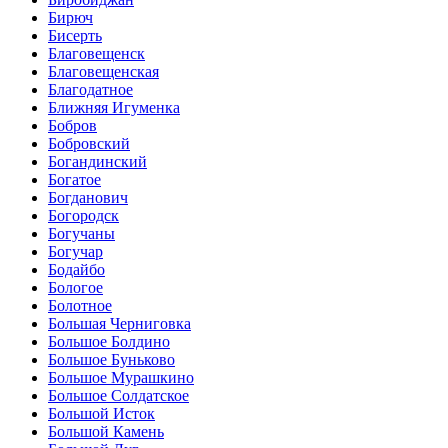
Бирюч
Бисерть
Благовещенск
Благовещенская
Благодатное
Ближняя Игуменка
Бобров
Бобровский
Богандинский
Богатое
Богданович
Богородск
Богучаны
Богучар
Бодайбо
Бологое
Болотное
Большая Черниговка
Большое Болдино
Большое Буньково
Большое Мурашкино
Большое Солдатское
Большой Исток
Большой Камень