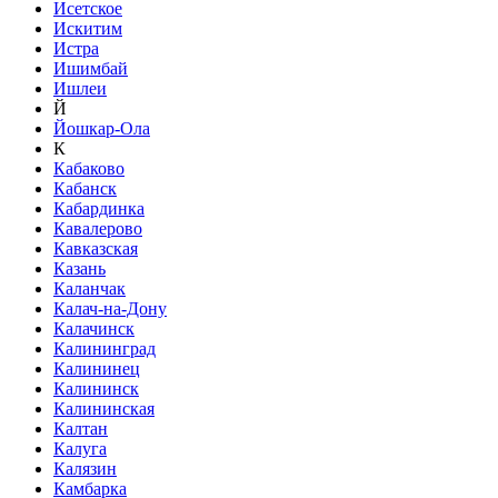
Исетское
Искитим
Истра
Ишимбай
Ишлеи
Й
Йошкар-Ола
К
Кабаково
Кабанск
Кабардинка
Кавалерово
Кавказская
Казань
Каланчак
Калач-на-Дону
Калачинск
Калининград
Калининец
Калининск
Калининская
Калтан
Калуга
Калязин
Камбарка