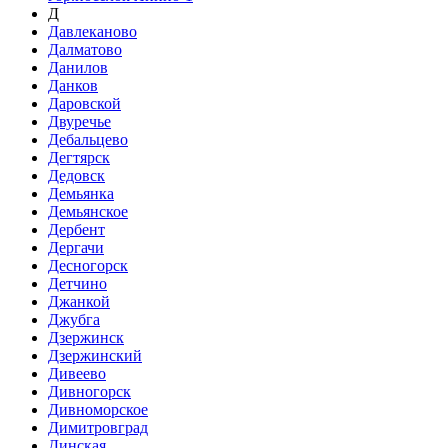
Д
Давлеканово
Далматово
Данилов
Данков
Даровской
Двуречье
Дебальцево
Дегтярск
Дедовск
Демьянка
Демьянское
Дербент
Дергачи
Десногорск
Детчино
Джанкой
Джубга
Дзержинск
Дзержинский
Дивеево
Дивногорск
Дивноморское
Димитровград
Динская