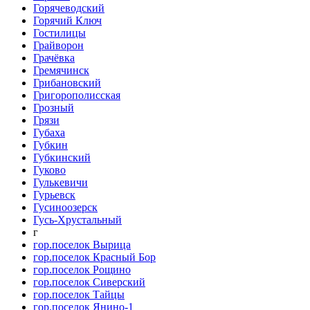
Горячеводский
Горячий Ключ
Гостилицы
Грайворон
Грачёвка
Гремячинск
Грибановский
Григорополисская
Грозный
Грязи
Губаха
Губкин
Губкинский
Гуково
Гулькевичи
Гурьевск
Гусиноозерск
Гусь-Хрустальный
г
гор.поселок Вырица
гор.поселок Красный Бор
гор.поселок Рощино
гор.поселок Сиверский
гор.поселок Тайцы
гор.поселок Янино-1