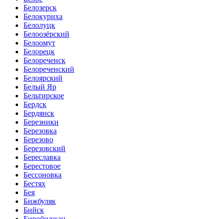
Белозерск
Белокуриха
Белолуцк
Белоозёрский
Белоомут
Белорецк
Белореченск
Белореченский
Белоярский
Белый Яр
Бельтирское
Бердск
Бердянск
Березники
Березовка
Березово
Березовский
Береславка
Берестовое
Бессоновка
Бестях
Бея
Бижбуляк
Бийск
Биробиджан