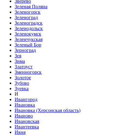
Зверево
Зеленая Поляна
Зеленогорск
Зеленоград
Зеленоградск
Зеленодольск
Зеленокумск
Зеленчукская
Зеленый Бор
Зерноград
Зея
Зима
Златоуст
Змеиногорск
Золотое
Зубово
Зуевка
И
Ивангород
Ивановка
Ивановка (Херсонская область)
Иваново
Ивановская
Ивантеевка
Ивня