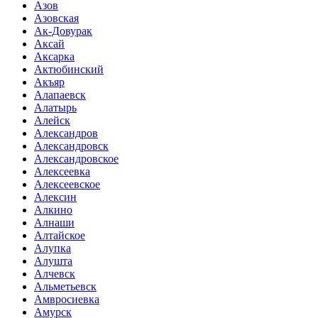
Азов
Азовская
Ак-Довурак
Аксай
Аксарка
Актюбинский
Акъяр
Алапаевск
Алатырь
Алейск
Александров
Александровск
Александровское
Алексеевка
Алексеевское
Алексин
Алкино
Алнаши
Алтайское
Алупка
Алушта
Алчевск
Альметьевск
Амвросиевка
Амурск