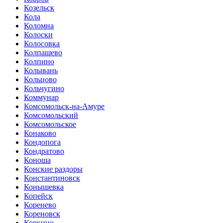
Козельск
Кола
Коломна
Колоски
Колосовка
Колпашево
Колпино
Колывань
Кольцово
Кольчугино
Коммунар
Комсомольск-на-Амуре
Комсомольский
Комсомольское
Конаково
Кондопога
Кондратово
Коноша
Конские раздоры
Константиновск
Конышевка
Копейск
Коренево
Кореновск
Коркино