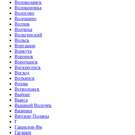
Волоколамск
Волоконовка
Волосово
Волошино
Волхов
Волчиха
Вольгинский
Вольск
Воргашор
Воркута
Воронеж
Воротынск
Воскресенск
Восход
Воткинск
Вохма
Всеволожск
Выборг
Выкса
Вышний Волочёк
Вязники
Вятские Поляны
Г
Гаврилов-Ям
Гагарин