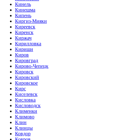
Кинель
Кинешма
Кипень
Киргиз-Мияки
Киреевск
Киренск
Киржач
Кирилловка
Кириши
Киров
Кировград
Кирово-Чепецк
Кировск
Кировский
Кировское
Кирс
Киселевск
Кисловка
Кисловодск
Клименки
Климово
Клин
Клинцы
Ковдор
Ковров