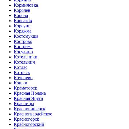
Кормиловка
Королев
Короча
Корсаков
Корсунь
Коряжма
Костомукша
Кострово
Кострома
Косулино
Котельники
Котельнич
Котлас
Котовск
Коченево
Кошки
Краматорск
Красная Поляна
Красная Яруга
Красницы
Красновишерск
Красногвардейское
Красногорск
Красногорский