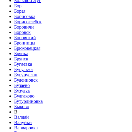
Большой Луг
Бор
Борзя
Борисовка
Борисоглебск
Боровичи
Боровск
Боровский
Бронницы
Брюховецкая
Брянка
Брянск
Бугаевка
Бугульма
Бугуруслан
Буденновск
Бузаево
Бузулук
Булгаково
Бутурлиновка
Быково
В
Валдай
Валуйки
Варваровка