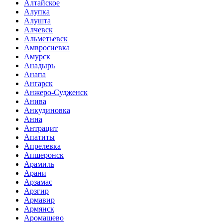
Алтайское
Алупка
Алушта
Алчевск
Альметьевск
Амвросиевка
Амурск
Анадырь
Анапа
Ангарск
Анжеро-Судженск
Анива
Анкудиновка
Анна
Антрацит
Апатиты
Апрелевка
Апшеронск
Арамиль
Арани
Арзамас
Арзгир
Армавир
Армянск
Аромашево