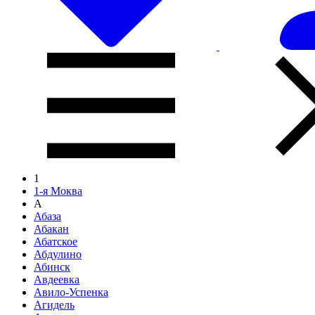
1
1-я Моква
А
Абаза
Абакан
Абатское
Абдулино
Абинск
Авдеевка
Авило-Успенка
Агидель