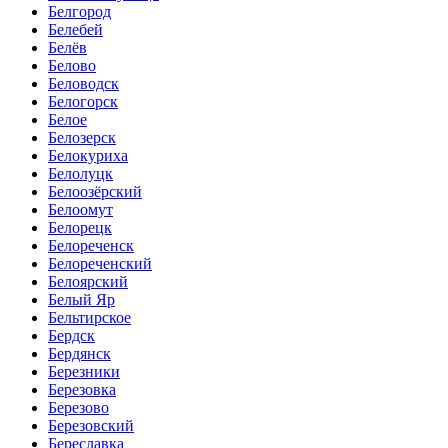
Белгород
Белебей
Белёв
Белово
Беловодск
Белогорск
Белое
Белозерск
Белокуриха
Белолуцк
Белоозёрский
Белоомут
Белорецк
Белореченск
Белореченский
Белоярский
Белый Яр
Бельтирское
Бердск
Бердянск
Березники
Березовка
Березово
Березовский
Береславка