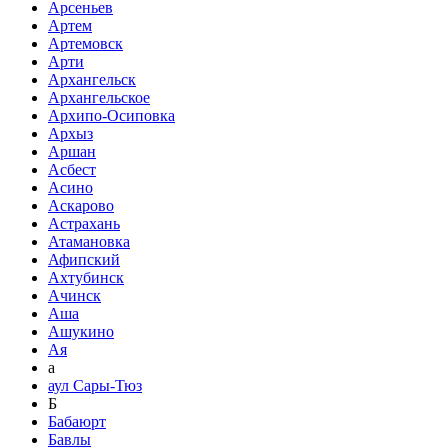
Арсеньев
Артем
Артемовск
Арти
Архангельск
Архангельское
Архипо-Осиповка
Архыз
Аршан
Асбест
Асино
Аскарово
Астрахань
Атамановка
Афипский
Ахтубинск
Ачинск
Аша
Ашукино
Ая
а
аул Сары-Тюз
Б
Бабаюрт
Бавлы