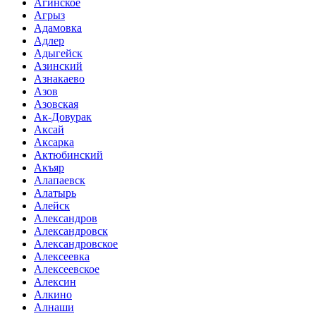
Агинское
Агрыз
Адамовка
Адлер
Адыгейск
Азинский
Азнакаево
Азов
Азовская
Ак-Довурак
Аксай
Аксарка
Актюбинский
Акъяр
Алапаевск
Алатырь
Алейск
Александров
Александровск
Александровское
Алексеевка
Алексеевское
Алексин
Алкино
Алнаши