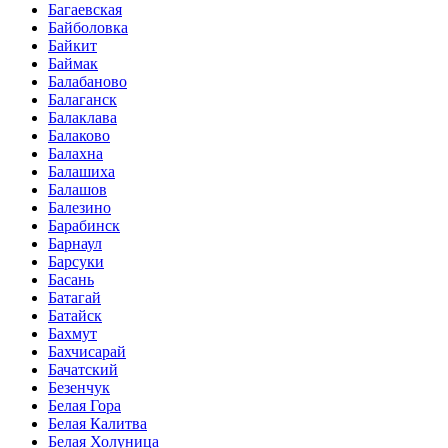
Багаевская
Байболовка
Байкит
Баймак
Балабаново
Балаганск
Балаклава
Балаково
Балахна
Балашиха
Балашов
Балезино
Барабинск
Барнаул
Барсуки
Басань
Батагай
Батайск
Бахмут
Бахчисарай
Бачатский
Безенчук
Белая Гора
Белая Калитва
Белая Холуница