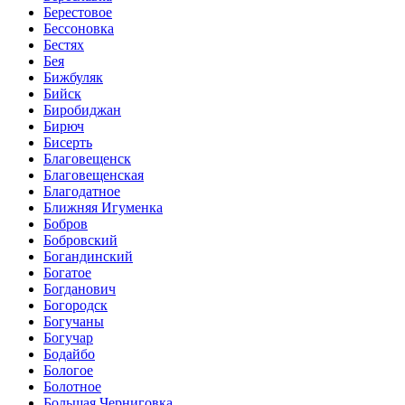
Берестовое
Бессоновка
Бестях
Бея
Бижбуляк
Бийск
Биробиджан
Бирюч
Бисерть
Благовещенск
Благовещенская
Благодатное
Ближняя Игуменка
Бобров
Бобровский
Богандинский
Богатое
Богданович
Богородск
Богучаны
Богучар
Бодайбо
Бологое
Болотное
Большая Черниговка