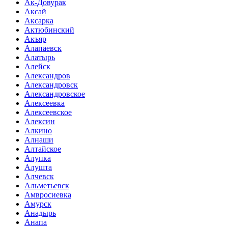
Ак-Довурак
Аксай
Аксарка
Актюбинский
Акъяр
Алапаевск
Алатырь
Алейск
Александров
Александровск
Александровское
Алексеевка
Алексеевское
Алексин
Алкино
Алнаши
Алтайское
Алупка
Алушта
Алчевск
Альметьевск
Амвросиевка
Амурск
Анадырь
Анапа