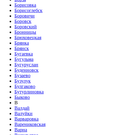
Борисовка
Борисоглебск
Боровичи
Боровск
Боровский
Бронницы
Брюховецкая
Брянка
Брянск
Бугаевка
Бугульма
Бугуруслан
Буденновск
Бузаево
Бузулук
Булгаково
Бутурлиновка
Быково
В
Валдай
Валуйки
Варваровка
Варениковская
Варна