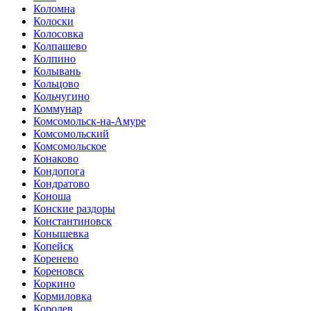
Коломна
Колоски
Колосовка
Колпашево
Колпино
Колывань
Кольцово
Кольчугино
Коммунар
Комсомольск-на-Амуре
Комсомольский
Комсомольское
Конаково
Кондопога
Кондратово
Коноша
Конские раздоры
Константиновск
Конышевка
Копейск
Коренево
Кореновск
Коркино
Кормиловка
Королев