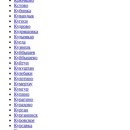
Крючково
Кстово
Кубинка
Кувандык
Кугеси
Кудрово
Кудряшовка
Кудымкар
Куеда
Кузнецк
Куйбышев
Куйбышево
Куйтун
Кукуштан
Кулебаки
Кулотино
Кумертау
Кунгур
Купино
Курагино
Курахово
Курган
Курганинск
Куровское
Курсавка