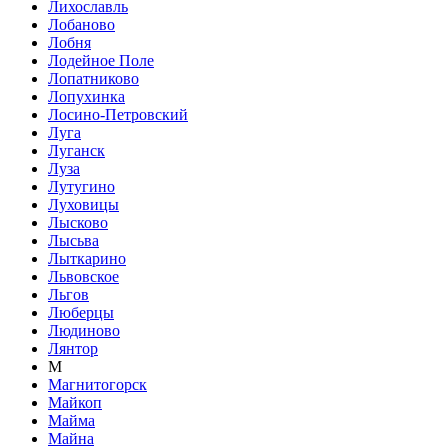
Лихославль
Лобаново
Лобня
Лодейное Поле
Лопатниково
Лопухинка
Лосино-Петровский
Луга
Луганск
Луза
Лутугино
Луховицы
Лысково
Лысьва
Лыткарино
Львовское
Льгов
Люберцы
Людиново
Лянтор
М
Магнитогорск
Майкоп
Майма
Майна