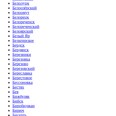
Белолуцк
Белоозёрский
Белоомут
Белорецк
Белореченск
Белореченский
Белоярский
Белый Яр
Бельтирское
Бердск
Бердянск
Березники
Березовка
Березово
Березовский
Береславка
Берестовое
Бессоновка
Бестях
Бея
Бижбуляк
Бийск
Биробиджан
Бирюч
Бисерть