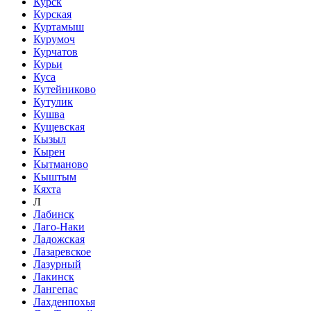
Курск
Курская
Куртамыш
Курумоч
Курчатов
Курьи
Куса
Кутейниково
Кутулик
Кушва
Кущевская
Кызыл
Кырен
Кытманово
Кыштым
Кяхта
Л
Лабинск
Лаго-Наки
Ладожская
Лазаревское
Лазурный
Лакинск
Лангепас
Лахденпохья