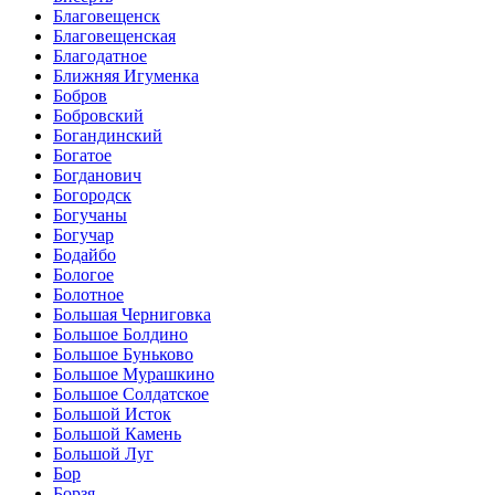
Благовещенск
Благовещенская
Благодатное
Ближняя Игуменка
Бобров
Бобровский
Богандинский
Богатое
Богданович
Богородск
Богучаны
Богучар
Бодайбо
Бологое
Болотное
Большая Черниговка
Большое Болдино
Большое Буньково
Большое Мурашкино
Большое Солдатское
Большой Исток
Большой Камень
Большой Луг
Бор
Борзя