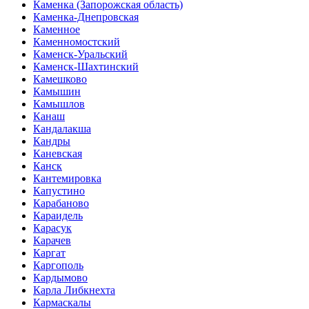
Каменка (Запорожская область)
Каменка-Днепровская
Каменное
Каменномостский
Каменск-Уральский
Каменск-Шахтинский
Камешково
Камышин
Камышлов
Канаш
Кандалакша
Кандры
Каневская
Канск
Кантемировка
Капустино
Карабаново
Караидель
Карасук
Карачев
Каргат
Каргополь
Кардымово
Карла Либкнехта
Кармаскалы