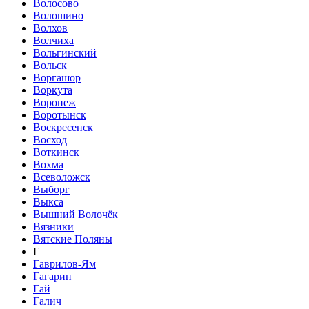
Волосово
Волошино
Волхов
Волчиха
Вольгинский
Вольск
Воргашор
Воркута
Воронеж
Воротынск
Воскресенск
Восход
Воткинск
Вохма
Всеволожск
Выборг
Выкса
Вышний Волочёк
Вязники
Вятские Поляны
Г
Гаврилов-Ям
Гагарин
Гай
Галич