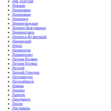
Лев Толстой
Леваши
Ленинаван
Ленинакан
Ленинаул
Ленинградская
Ленино-Кокушкино
Лениногорск
Ленинск-Кузнецкий
Ленинский
Ленск
Лермонтов
Лермонтово
Лесная Поляна
Лесная Поляна
Лесной
Лесной Городок
Лесозаводск
Лесосибирск
Ливны
Линево
Липецк
Лисичанск
Лиски
Листвянка