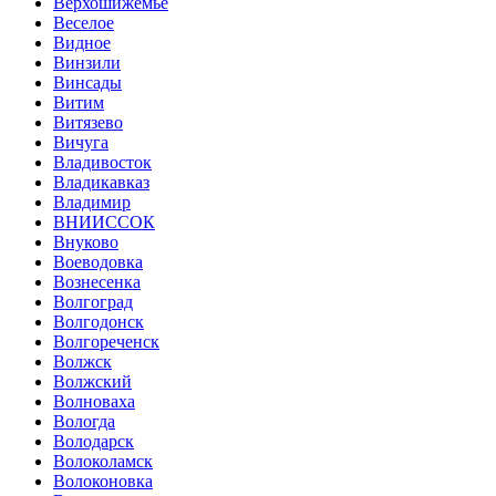
Верхошижемье
Веселое
Видное
Винзили
Винсады
Витим
Витязево
Вичуга
Владивосток
Владикавказ
Владимир
ВНИИССОК
Внуково
Воеводовка
Вознесенка
Волгоград
Волгодонск
Волгореченск
Волжск
Волжский
Волноваха
Вологда
Володарск
Волоколамск
Волоконовка