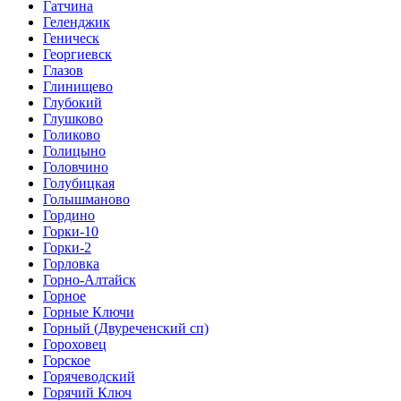
Гатчина
Геленджик
Геническ
Георгиевск
Глазов
Глинищево
Глубокий
Глушково
Голиково
Голицыно
Головчино
Голубицкая
Голышманово
Гордино
Горки-10
Горки-2
Горловка
Горно-Алтайск
Горное
Горные Ключи
Горный (Двуреченский сп)
Гороховец
Горское
Горячеводский
Горячий Ключ