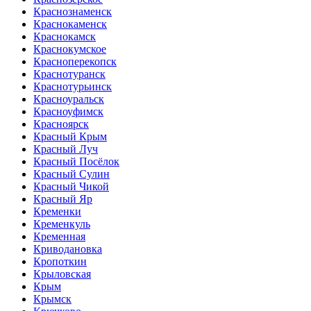
Краснознаменск
Краснокаменск
Краснокамск
Краснокумское
Красноперекопск
Краснотуранск
Краснотурьинск
Красноуральск
Красноуфимск
Красноярск
Красный Крым
Красный Луч
Красный Посёлок
Красный Сулин
Красный Чикой
Красный Яр
Кременки
Кременкуль
Кременная
Криводановка
Кропоткин
Крыловская
Крым
Крымск