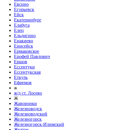
Евсино
Егорьевск
Ейск
Екатеринбург
Елабуга
Елец
Ельдигино
Енакиево
Енисейск
Ермаковское
Ерофей Павлович
Ершов
Ессентуки
Ессентукская
Еткуль
Ефремов
ж
ж/д ст. Лосево
Ж
Жаворонки
Железноводск
Железноводский
Железногорск
Железногорск-Илимский
Желтое