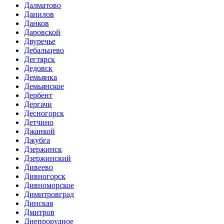
Далматово
Данилов
Данков
Даровской
Двуречье
Дебальцево
Дегтярск
Дедовск
Демьянка
Демьянское
Дербент
Дергачи
Десногорск
Детчино
Джанкой
Джубга
Дзержинск
Дзержинский
Дивеево
Дивногорск
Дивноморское
Димитровград
Динская
Дмитров
Днепрорудное