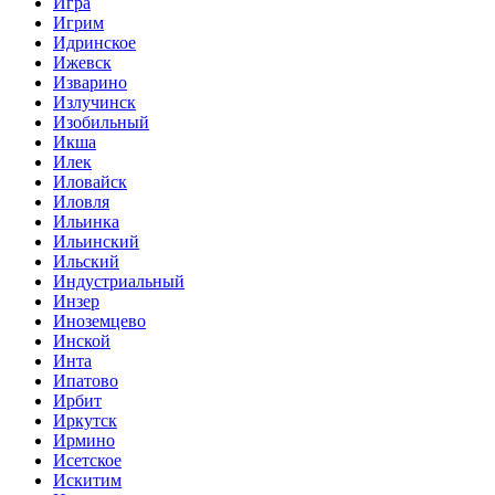
Игра
Игрим
Идринское
Ижевск
Изварино
Излучинск
Изобильный
Икша
Илек
Иловайск
Иловля
Ильинка
Ильинский
Ильский
Индустриальный
Инзер
Иноземцево
Инской
Инта
Ипатово
Ирбит
Иркутск
Ирмино
Исетское
Искитим