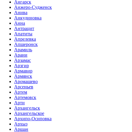
Ангарск
Анжеро-Судженск
Анива
Анкудиновка
Анна
Антрацит
Апатиты
Апрелевка
Апшеронск
Арамиль
Арани
Арзамас
Арзгир
Армавир
Армянск
Аромашево
Арсеньев
Артем
Артемовск
Арти
Архангельск
Архангельское
Архипо-Осиповка
Архыз
Аршан