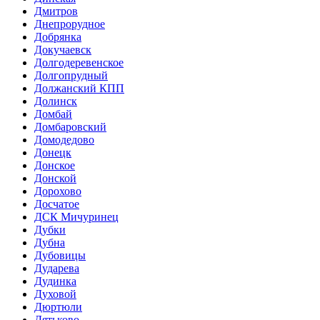
Дмитров
Днепрорудное
Добрянка
Докучаевск
Долгодеревенское
Долгопрудный
Должанский КПП
Долинск
Домбай
Домбаровский
Домодедово
Донецк
Донское
Донской
Дорохово
Досчатое
ДСК Мичуринец
Дубки
Дубна
Дубовицы
Дударева
Дудинка
Духовой
Дюртюли
Дятьково