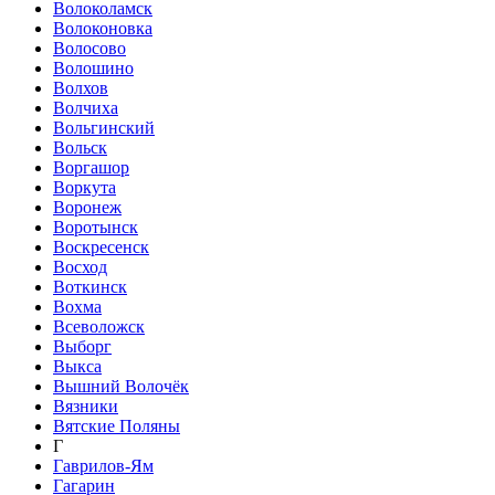
Волоколамск
Волоконовка
Волосово
Волошино
Волхов
Волчиха
Вольгинский
Вольск
Воргашор
Воркута
Воронеж
Воротынск
Воскресенск
Восход
Воткинск
Вохма
Всеволожск
Выборг
Выкса
Вышний Волочёк
Вязники
Вятские Поляны
Г
Гаврилов-Ям
Гагарин