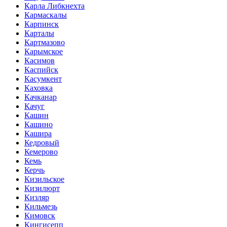
Карла Либкнехта
Кармаскалы
Карпинск
Карталы
Картмазово
Карымское
Касимов
Каспийск
Касумкент
Каховка
Качканар
Качуг
Кашин
Кашино
Кашира
Кедровый
Кемерово
Кемь
Керчь
Кизильское
Кизилюрт
Кизляр
Кильмезь
Кимовск
Кингисепп