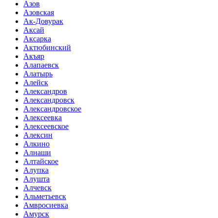
Азов
Азовская
Ак-Довурак
Аксай
Аксарка
Актюбинский
Акъяр
Алапаевск
Алатырь
Алейск
Александров
Александровск
Александровское
Алексеевка
Алексеевское
Алексин
Алкино
Алнаши
Алтайское
Алупка
Алушта
Алчевск
Альметьевск
Амвросиевка
Амурск