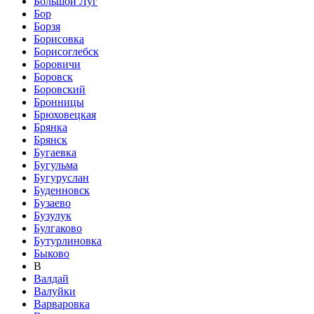
Большой Луг
Бор
Борзя
Борисовка
Борисоглебск
Боровичи
Боровск
Боровский
Бронницы
Брюховецкая
Брянка
Брянск
Бугаевка
Бугульма
Бугуруслан
Буденновск
Бузаево
Бузулук
Булгаково
Бутурлиновка
Быково
В
Валдай
Валуйки
Варваровка