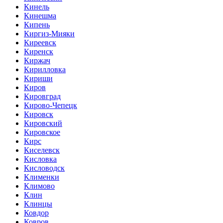
Кинель
Кинешма
Кипень
Киргиз-Мияки
Киреевск
Киренск
Киржач
Кирилловка
Кириши
Киров
Кировград
Кирово-Чепецк
Кировск
Кировский
Кировское
Кирс
Киселевск
Кисловка
Кисловодск
Клименки
Климово
Клин
Клинцы
Ковдор
Ковров