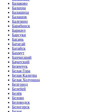
Балаково
Балахна
Балашиха
Балашов
Балезино
Барабинск
Барнаул
Барсуки
Басань
Батагай
Батайск
Бахмут
Бахчисарай
Бачатский
Безенчук
Белая Гора
Белая Калитва
Белая Холуница
Белгород
Белебей
Белёв
Белово
Беловодск
Белогорск
Белое