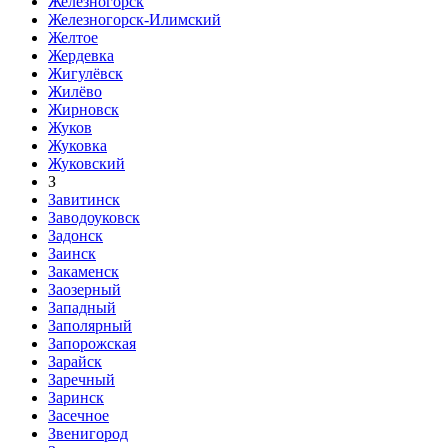
Железногорск
Железногорск-Илимский
Желтое
Жердевка
Жигулёвск
Жилёво
Жирновск
Жуков
Жуковка
Жуковский
З
Завитинск
Заводоуковск
Задонск
Заинск
Закаменск
Заозерный
Западный
Заполярный
Запорожская
Зарайск
Заречный
Заринск
Засечное
Звенигород