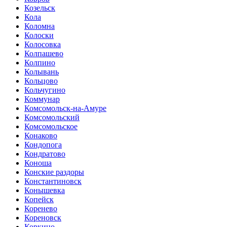
Козельск
Кола
Коломна
Колоски
Колосовка
Колпашево
Колпино
Колывань
Кольцово
Кольчугино
Коммунар
Комсомольск-на-Амуре
Комсомольский
Комсомольское
Конаково
Кондопога
Кондратово
Коноша
Конские раздоры
Константиновск
Конышевка
Копейск
Коренево
Кореновск
Коркино