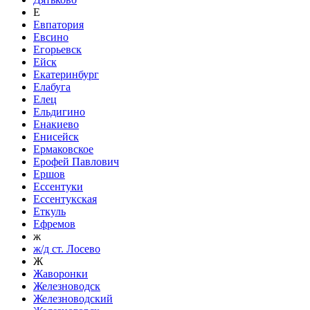
Е
Евпатория
Евсино
Егорьевск
Ейск
Екатеринбург
Елабуга
Елец
Ельдигино
Енакиево
Енисейск
Ермаковское
Ерофей Павлович
Ершов
Ессентуки
Ессентукская
Еткуль
Ефремов
ж
ж/д ст. Лосево
Ж
Жаворонки
Железноводск
Железноводский