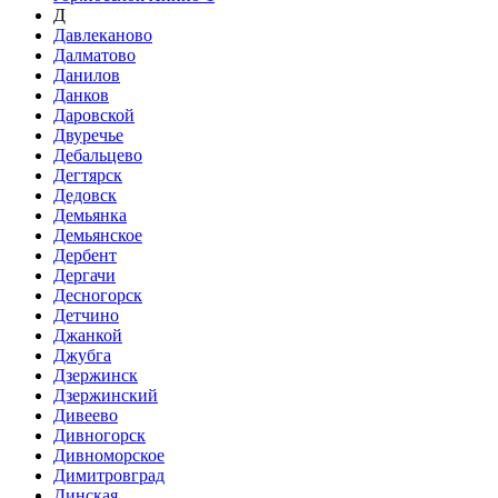
Д
Давлеканово
Далматово
Данилов
Данков
Даровской
Двуречье
Дебальцево
Дегтярск
Дедовск
Демьянка
Демьянское
Дербент
Дергачи
Десногорск
Детчино
Джанкой
Джубга
Дзержинск
Дзержинский
Дивеево
Дивногорск
Дивноморское
Димитровград
Динская