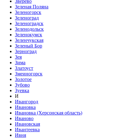
Зверево
Зеленая Поляна
Зеленогорск
Зеленоград
Зеленоградск
Зеленодольск
Зеленокумск
Зеленчукская
Зеленый Бор
Зерноград
Зея
Зима
Златоуст
Змеиногорск
Золотое
Зубово
Зуевка
И
Ивангород
Ивановка
Ивановка (Херсонская область)
Иваново
Ивановская
Ивантеевка
Ивня