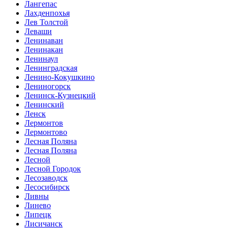
Лангепас
Лахденпохья
Лев Толстой
Леваши
Ленинаван
Ленинакан
Ленинаул
Ленинградская
Ленино-Кокушкино
Лениногорск
Ленинск-Кузнецкий
Ленинский
Ленск
Лермонтов
Лермонтово
Лесная Поляна
Лесная Поляна
Лесной
Лесной Городок
Лесозаводск
Лесосибирск
Ливны
Линево
Липецк
Лисичанск