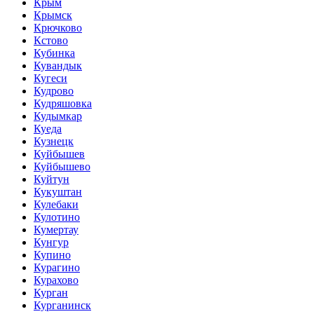
Крым
Крымск
Крючково
Кстово
Кубинка
Кувандык
Кугеси
Кудрово
Кудряшовка
Кудымкар
Куеда
Кузнецк
Куйбышев
Куйбышево
Куйтун
Кукуштан
Кулебаки
Кулотино
Кумертау
Кунгур
Купино
Курагино
Курахово
Курган
Курганинск