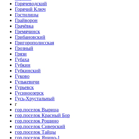
Горячеводский
Горячий Ключ
Гостилицы
Грайворон
Грачёвка
Гремячинск
Грибановский
Григорополисская
Грозный
Грязи
Губаха
Губкин
Губкинский
Гуково
Гулькевичи
Гурьевск
Гусиноозерск
Гусь-Хрустальный
г
гор.поселок Вырица
гор.поселок Красный Бор
гор.поселок Рощино
гор.поселок Сиверский
гор.поселок Тайцы
гор.поселок Янино-1