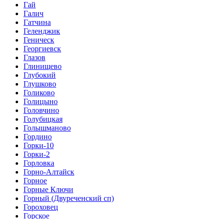
Гай
Галич
Гатчина
Геленджик
Геническ
Георгиевск
Глазов
Глинищево
Глубокий
Глушково
Голиково
Голицыно
Головчино
Голубицкая
Голышманово
Гордино
Горки-10
Горки-2
Горловка
Горно-Алтайск
Горное
Горные Ключи
Горный (Двуреченский сп)
Гороховец
Горское