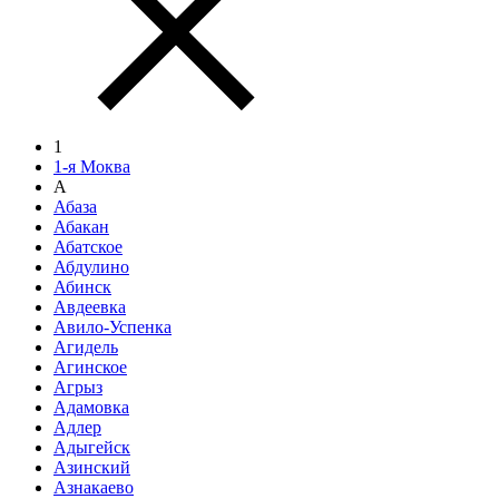
1
1-я Моква
А
Абаза
Абакан
Абатское
Абдулино
Абинск
Авдеевка
Авило-Успенка
Агидель
Агинское
Агрыз
Адамовка
Адлер
Адыгейск
Азинский
Азнакаево