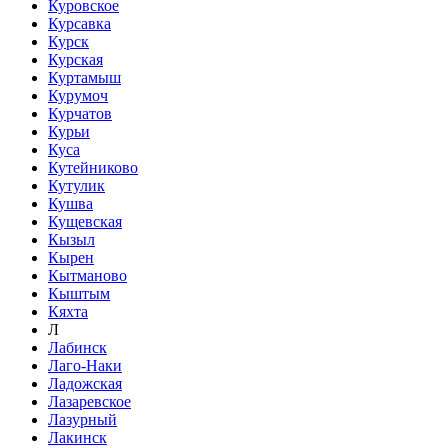
Куровское
Курсавка
Курск
Курская
Куртамыш
Курумоч
Курчатов
Курьи
Куса
Кутейниково
Кутулик
Кушва
Кущевская
Кызыл
Кырен
Кытманово
Кыштым
Кяхта
Л
Лабинск
Лаго-Наки
Ладожская
Лазаревское
Лазурный
Лакинск