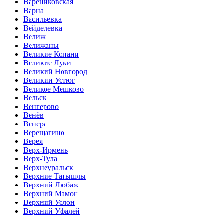
Варениковская
Варна
Васильевка
Вейделевка
Велиж
Велижаны
Великие Копани
Великие Луки
Великий Новгород
Великий Устюг
Великое Мешково
Вельск
Венгерово
Венёв
Венера
Верещагино
Верея
Верх-Ирмень
Верх-Тула
Верхнеуральск
Верхние Татышлы
Верхний Любаж
Верхний Мамон
Верхний Услон
Верхний Уфалей