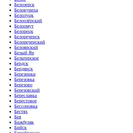
Белозерск
Белокуриха
Белолуцк
Белоозёрский
Белоомут
Белорецк
Белореченск
Белореченский
Белоярский
Белый Яр
Бельтирское
Бердск
Бердянск
Березники
Березовка
Березово
Березовский
Береславка
Берестовое
Бессоновка
Бестях
Бея
Бижбуляк
Бийск
Биробиджан