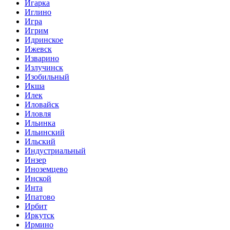
Игарка
Иглино
Игра
Игрим
Идринское
Ижевск
Изварино
Излучинск
Изобильный
Икша
Илек
Иловайск
Иловля
Ильинка
Ильинский
Ильский
Индустриальный
Инзер
Иноземцево
Инской
Инта
Ипатово
Ирбит
Иркутск
Ирмино