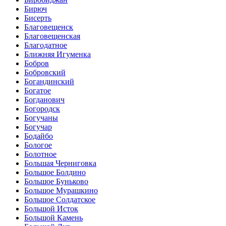
Бирюч
Бисерть
Благовещенск
Благовещенская
Благодатное
Ближняя Игуменка
Бобров
Бобровский
Богандинский
Богатое
Богданович
Богородск
Богучаны
Богучар
Бодайбо
Бологое
Болотное
Большая Черниговка
Большое Болдино
Большое Буньково
Большое Мурашкино
Большое Солдатское
Большой Исток
Большой Камень