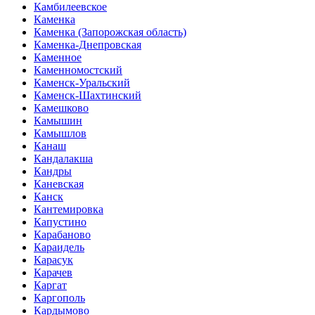
Камбилеевское
Каменка
Каменка (Запорожская область)
Каменка-Днепровская
Каменное
Каменномостский
Каменск-Уральский
Каменск-Шахтинский
Камешково
Камышин
Камышлов
Канаш
Кандалакша
Кандры
Каневская
Канск
Кантемировка
Капустино
Карабаново
Караидель
Карасук
Карачев
Каргат
Каргополь
Кардымово