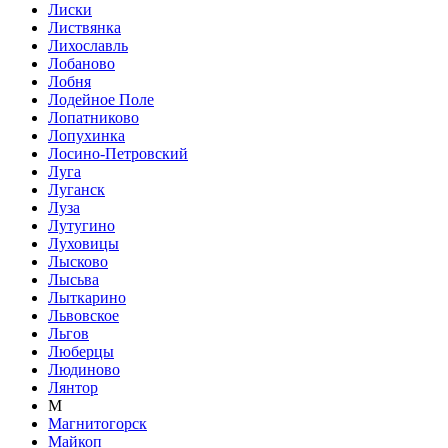
Лиски
Листвянка
Лихославль
Лобаново
Лобня
Лодейное Поле
Лопатниково
Лопухинка
Лосино-Петровский
Луга
Луганск
Луза
Лутугино
Луховицы
Лысково
Лысьва
Лыткарино
Львовское
Льгов
Люберцы
Людиново
Лянтор
М
Магнитогорск
Майкоп