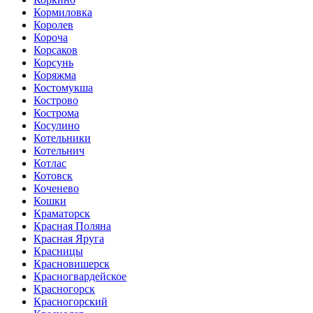
Кормиловка
Королев
Короча
Корсаков
Корсунь
Коряжма
Костомукша
Кострово
Кострома
Косулино
Котельники
Котельнич
Котлас
Котовск
Коченево
Кошки
Краматорск
Красная Поляна
Красная Яруга
Красницы
Красновишерск
Красногвардейское
Красногорск
Красногорский