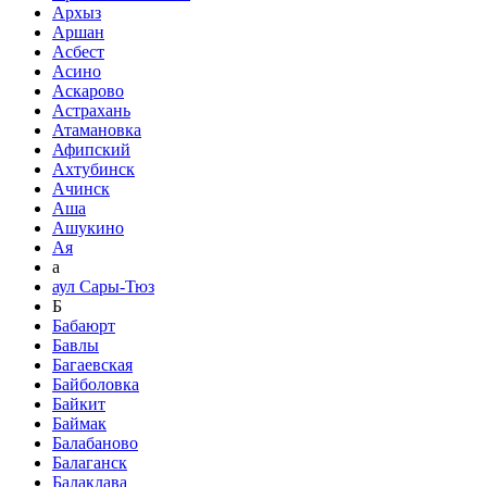
Архыз
Аршан
Асбест
Асино
Аскарово
Астрахань
Атамановка
Афипский
Ахтубинск
Ачинск
Аша
Ашукино
Ая
а
аул Сары-Тюз
Б
Бабаюрт
Бавлы
Багаевская
Байболовка
Байкит
Баймак
Балабаново
Балаганск
Балаклава