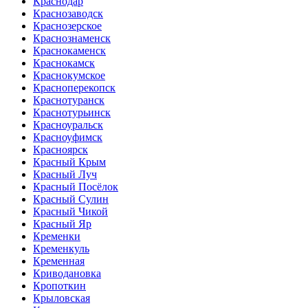
Краснодар
Краснозаводск
Краснозерское
Краснознаменск
Краснокаменск
Краснокамск
Краснокумское
Красноперекопск
Краснотуранск
Краснотурьинск
Красноуральск
Красноуфимск
Красноярск
Красный Крым
Красный Луч
Красный Посёлок
Красный Сулин
Красный Чикой
Красный Яр
Кременки
Кременкуль
Кременная
Криводановка
Кропоткин
Крыловская