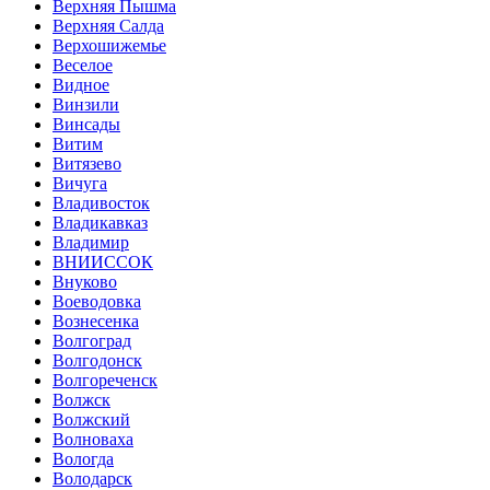
Верхняя Пышма
Верхняя Салда
Верхошижемье
Веселое
Видное
Винзили
Винсады
Витим
Витязево
Вичуга
Владивосток
Владикавказ
Владимир
ВНИИССОК
Внуково
Воеводовка
Вознесенка
Волгоград
Волгодонск
Волгореченск
Волжск
Волжский
Волноваха
Вологда
Володарск