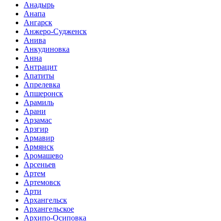
Анадырь
Анапа
Ангарск
Анжеро-Судженск
Анива
Анкудиновка
Анна
Антрацит
Апатиты
Апрелевка
Апшеронск
Арамиль
Арани
Арзамас
Арзгир
Армавир
Армянск
Аромашево
Арсеньев
Артем
Артемовск
Арти
Архангельск
Архангельское
Архипо-Осиповка