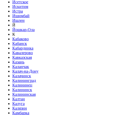
Исетское
Искитим
Истра
Ишимбай
Ишлеи
Й
Йошкар-Ола
К
Кабаково
Кабанск
Кабардинка
Кавалерово
Кавказская
Казань
Каланчак
Калач-на-Дону
Калачинск
Калининград
Калининец
Калининск
Калининская
Калтан
Калуга
Калязин
Камбарка