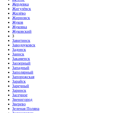
Жердевка
Жигулёвск
Жилёво
Жирновск
Жуков
Жуковка
Жуковский
З
Завитинск
Заводоуковск
Задонск
Заинск
Закаменск
Заозерный
Западный
Заполярный
Запорожская
Зарайск
Заречный
Заринск
Засечное
Звенигород
Зверево
Зеленая Поляна