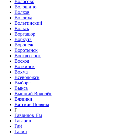
Волосово
Волошино
Волхов
Волчиха
Вольгинский
Вольск
Воргашор
Воркута
Воронеж
Воротынск
Воскресенск
Восход
Воткинск
Вохма
Всеволожск
Выборг
Выкса
Вышний Волочёк
Вязники
Вятские Поляны
Г
Гаврилов-Ям
Гагарин
Гай
Галич