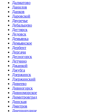
Далматово
Данилов
Данков
Даровской
Двуречье
Дебальцево
Дегтярск
Дедовск
Демьянка
Демьянское
Дербент
Дергачи
Десногорск
Детчино
Джанкой
Джубга
Дзержинск
Дзержинский
Дивеево
Дивногорск
Дивноморское
Димитровград
Динская
Дмитров
Днепрорудное