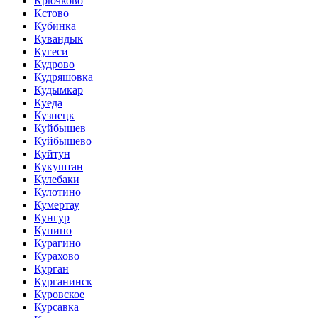
Крючково
Кстово
Кубинка
Кувандык
Кугеси
Кудрово
Кудряшовка
Кудымкар
Куеда
Кузнецк
Куйбышев
Куйбышево
Куйтун
Кукуштан
Кулебаки
Кулотино
Кумертау
Кунгур
Купино
Курагино
Курахово
Курган
Курганинск
Куровское
Курсавка