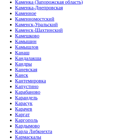
Каменка (Запорожская область)
Каменка-Днепровская
Каменное
Каменномостский
Каменск-Уральский
Каменск-Шахтинский
Камешково
Камышин
Камышлов
Канаш
Кандалакша
Кандры
Каневская
Канск
Кантемировка
Капустино
Карабаново
Караидель
Карасук
Карачев
Каргат
Каргополь
Кардымово
Карла Либкнехта
Кармаскалы