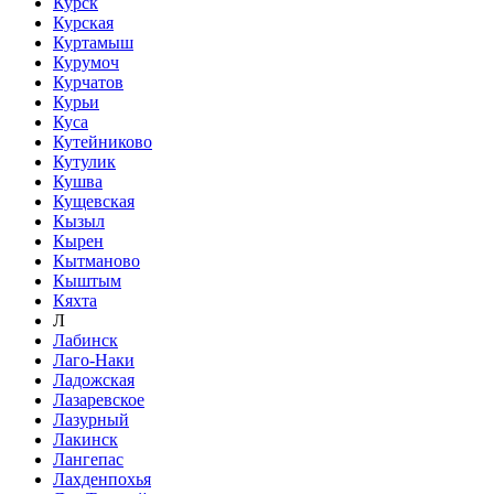
Курск
Курская
Куртамыш
Курумоч
Курчатов
Курьи
Куса
Кутейниково
Кутулик
Кушва
Кущевская
Кызыл
Кырен
Кытманово
Кыштым
Кяхта
Л
Лабинск
Лаго-Наки
Ладожская
Лазаревское
Лазурный
Лакинск
Лангепас
Лахденпохья