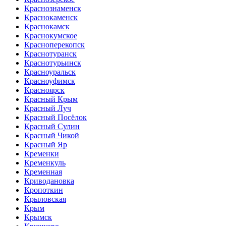
Краснознаменск
Краснокаменск
Краснокамск
Краснокумское
Красноперекопск
Краснотуранск
Краснотурьинск
Красноуральск
Красноуфимск
Красноярск
Красный Крым
Красный Луч
Красный Посёлок
Красный Сулин
Красный Чикой
Красный Яр
Кременки
Кременкуль
Кременная
Криводановка
Кропоткин
Крыловская
Крым
Крымск