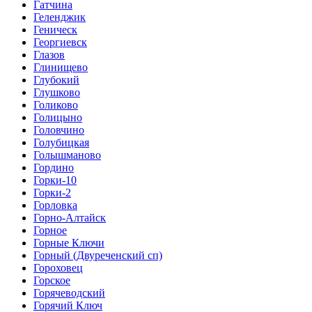
Гатчина
Геленджик
Геническ
Георгиевск
Глазов
Глинищево
Глубокий
Глушково
Голиково
Голицыно
Головчино
Голубицкая
Голышманово
Гордино
Горки-10
Горки-2
Горловка
Горно-Алтайск
Горное
Горные Ключи
Горный (Двуреченский сп)
Гороховец
Горское
Горячеводский
Горячий Ключ