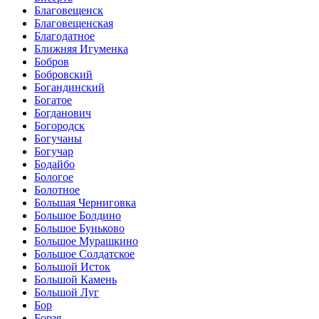
Благовещенск
Благовещенская
Благодатное
Ближняя Игуменка
Бобров
Бобровский
Богандинский
Богатое
Богданович
Богородск
Богучаны
Богучар
Бодайбо
Бологое
Болотное
Большая Черниговка
Большое Болдино
Большое Буньково
Большое Мурашкино
Большое Солдатское
Большой Исток
Большой Камень
Большой Луг
Бор
Борзя