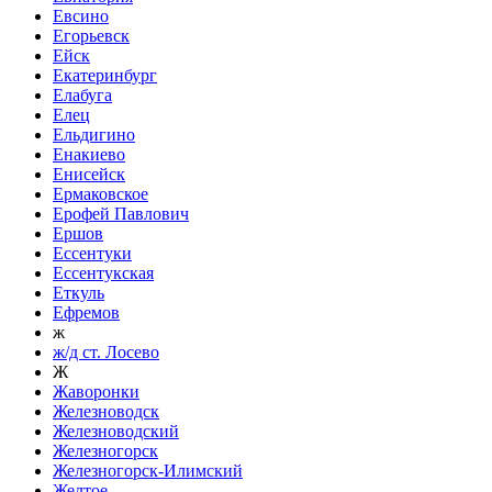
Евсино
Егорьевск
Ейск
Екатеринбург
Елабуга
Елец
Ельдигино
Енакиево
Енисейск
Ермаковское
Ерофей Павлович
Ершов
Ессентуки
Ессентукская
Еткуль
Ефремов
ж
ж/д ст. Лосево
Ж
Жаворонки
Железноводск
Железноводский
Железногорск
Железногорск-Илимский
Желтое