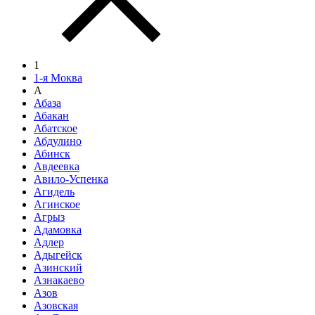
1
1-я Моква
А
Абаза
Абакан
Абатское
Абдулино
Абинск
Авдеевка
Авило-Успенка
Агидель
Агинское
Агрыз
Адамовка
Адлер
Адыгейск
Азинский
Азнакаево
Азов
Азовская