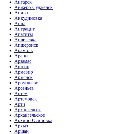
Ангарск
Анжеро-Судженск
Анива
Анкудиновка
Анна
Антрацит
Апатиты
Апрелевка
Апшеронск
Арамиль
Арани
Арзамас
Арзгир
Армавир
Армянск
Аромашево
Арсеньев
Артем
Артемовск
Арти
Архангельск
Архангельское
Архипо-Осиповка
Архыз
Аршан