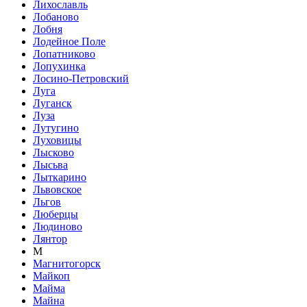
Лихославль
Лобаново
Лобня
Лодейное Поле
Лопатниково
Лопухинка
Лосино-Петровский
Луга
Луганск
Луза
Лутугино
Луховицы
Лысково
Лысьва
Лыткарино
Львовское
Льгов
Люберцы
Людиново
Лянтор
М
Магнитогорск
Майкоп
Майма
Майна