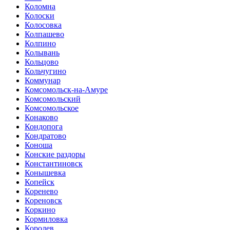
Коломна
Колоски
Колосовка
Колпашево
Колпино
Колывань
Кольцово
Кольчугино
Коммунар
Комсомольск-на-Амуре
Комсомольский
Комсомольское
Конаково
Кондопога
Кондратово
Коноша
Конские раздоры
Константиновск
Конышевка
Копейск
Коренево
Кореновск
Коркино
Кормиловка
Королев