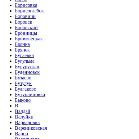
Борисовка
Борисоглебск
Боровичи
Боровск
Боровский
Бронницы
Брюховецкая
Брянка
Брянск
Бугаевка
Бугульма
Бугуруслан
Буденновск
Бузаево
Бузулук
Булгаково
Бутурлиновка
Быково
В
Валдай
Валуйки
Варваровка
Варениковская
Варна