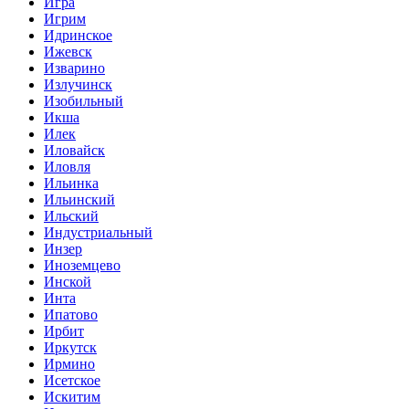
Игра
Игрим
Идринское
Ижевск
Изварино
Излучинск
Изобильный
Икша
Илек
Иловайск
Иловля
Ильинка
Ильинский
Ильский
Индустриальный
Инзер
Иноземцево
Инской
Инта
Ипатово
Ирбит
Иркутск
Ирмино
Исетское
Искитим