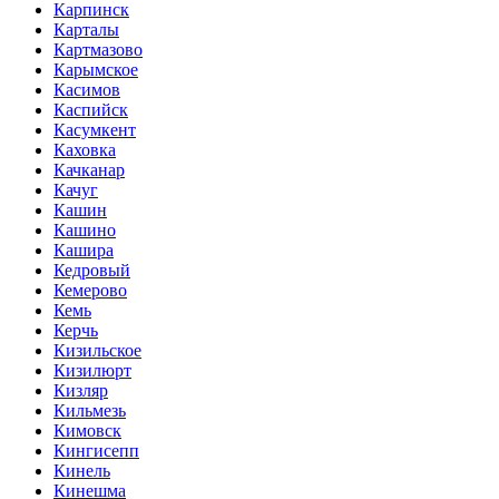
Карпинск
Карталы
Картмазово
Карымское
Касимов
Каспийск
Касумкент
Каховка
Качканар
Качуг
Кашин
Кашино
Кашира
Кедровый
Кемерово
Кемь
Керчь
Кизильское
Кизилюрт
Кизляр
Кильмезь
Кимовск
Кингисепп
Кинель
Кинешма