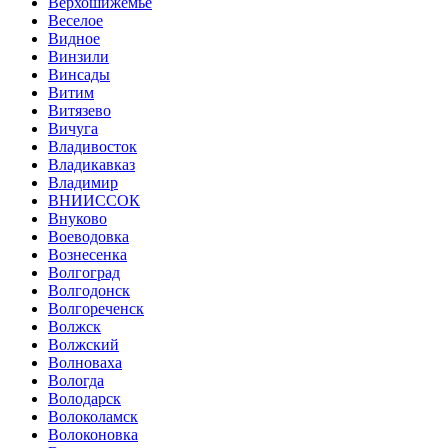
Верхошижемье
Веселое
Видное
Винзили
Винсады
Витим
Витязево
Вичуга
Владивосток
Владикавказ
Владимир
ВНИИССОК
Внуково
Воеводовка
Вознесенка
Волгоград
Волгодонск
Волгореченск
Волжск
Волжский
Волноваха
Вологда
Володарск
Волоколамск
Волоконовка