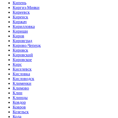
Кипень
Киргиз-Мияки
Киреевск
Киренск
Киржач
Кирилловка
Кириши
Киров
Кировград
Кирово-Чепецк
Кировск
Кировский
Кировское
Кирс
Киселевск
Кисловка
Кисловодск
Клименки
Климово
Клин
Клинцы
Ковдор
Ковров
Козельск
Кола