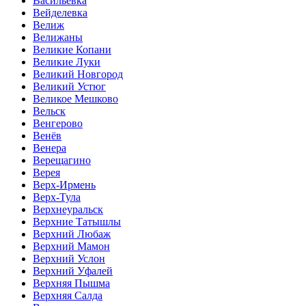
Васильевка
Вейделевка
Велиж
Велижаны
Великие Копани
Великие Луки
Великий Новгород
Великий Устюг
Великое Мешково
Вельск
Венгерово
Венёв
Венера
Верещагино
Верея
Верх-Ирмень
Верх-Тула
Верхнеуральск
Верхние Татышлы
Верхний Любаж
Верхний Мамон
Верхний Услон
Верхний Уфалей
Верхняя Пышма
Верхняя Салда