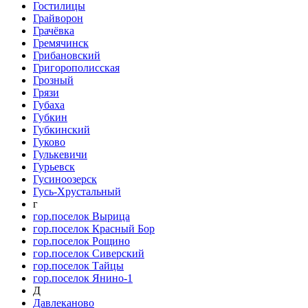
Гостилицы
Грайворон
Грачёвка
Гремячинск
Грибановский
Григорополисская
Грозный
Грязи
Губаха
Губкин
Губкинский
Гуково
Гулькевичи
Гурьевск
Гусиноозерск
Гусь-Хрустальный
г
гор.поселок Вырица
гор.поселок Красный Бор
гор.поселок Рощино
гор.поселок Сиверский
гор.поселок Тайцы
гор.поселок Янино-1
Д
Давлеканово