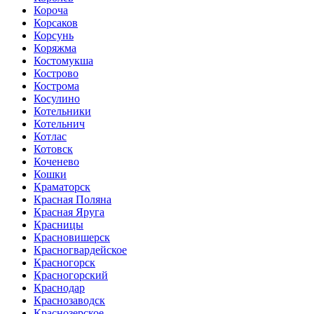
Короча
Корсаков
Корсунь
Коряжма
Костомукша
Кострово
Кострома
Косулино
Котельники
Котельнич
Котлас
Котовск
Коченево
Кошки
Краматорск
Красная Поляна
Красная Яруга
Красницы
Красновишерск
Красногвардейское
Красногорск
Красногорский
Краснодар
Краснозаводск
Краснозерское