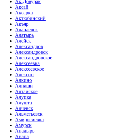
Ак-Довурак
Аксай
Аксарка
Актюбинский
Акъяр
Алапаевск
Алатырь
Алейск
Александров
Александровск
Александровское
Алексеевка
Алексеевское
Алексин
Алкино
Алнаши
Алтайское
Алупка
Алушта
Алчевск
Альметьевск
Амвросиевка
Амурск
Анадырь
Анапа