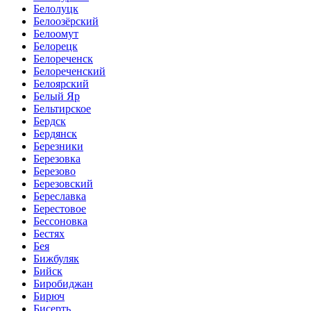
Белолуцк
Белоозёрский
Белоомут
Белорецк
Белореченск
Белореченский
Белоярский
Белый Яр
Бельтирское
Бердск
Бердянск
Березники
Березовка
Березово
Березовский
Береславка
Берестовое
Бессоновка
Бестях
Бея
Бижбуляк
Бийск
Биробиджан
Бирюч
Бисерть