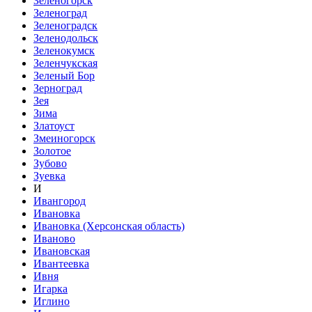
Зеленогорск
Зеленоград
Зеленоградск
Зеленодольск
Зеленокумск
Зеленчукская
Зеленый Бор
Зерноград
Зея
Зима
Златоуст
Змеиногорск
Золотое
Зубово
Зуевка
И
Ивангород
Ивановка
Ивановка (Херсонская область)
Иваново
Ивановская
Ивантеевка
Ивня
Игарка
Иглино