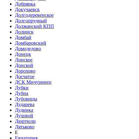
Добрянка
Докучаевск
Долгодеревенское
Долгопрудный
Должанский КПП
Долинск
Домбай
Домбаровский
Домодедово
Донецк
Донское
Донской
Дорохово
Досчатое
ДСК Мичуринец
Дубки
Дубна
Дубовицы
Дударева
Дудинка
Духовой
Дюртюли
Дятьково
Е
Евпатория