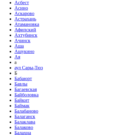
Асбест
Асино
Аскарово
Астрахань
Атамановка
Афипский
Ахтубинск
Ачинск
Аша
Ашукино
Ая
а
аул Сары-Тюз
Б
Бабаюрт
Бавлы
Багаевская
Байболовка
Байкит
Баймак
Балабаново
Балаганск
Балаклава
Балаково
Балахна