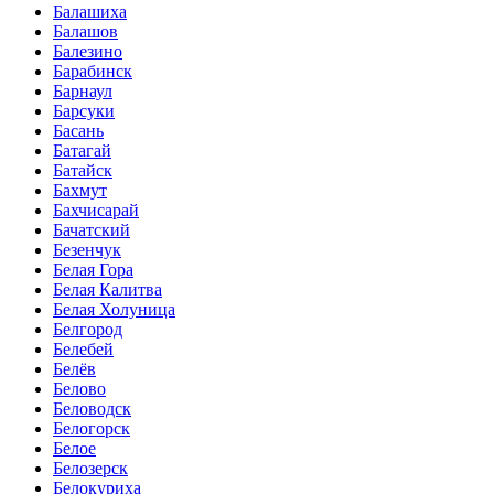
Балашиха
Балашов
Балезино
Барабинск
Барнаул
Барсуки
Басань
Батагай
Батайск
Бахмут
Бахчисарай
Бачатский
Безенчук
Белая Гора
Белая Калитва
Белая Холуница
Белгород
Белебей
Белёв
Белово
Беловодск
Белогорск
Белое
Белозерск
Белокуриха