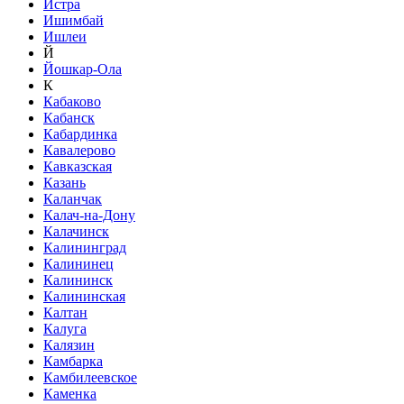
Истра
Ишимбай
Ишлеи
Й
Йошкар-Ола
К
Кабаково
Кабанск
Кабардинка
Кавалерово
Кавказская
Казань
Каланчак
Калач-на-Дону
Калачинск
Калининград
Калининец
Калининск
Калининская
Калтан
Калуга
Калязин
Камбарка
Камбилеевское
Каменка