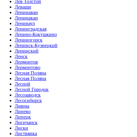
Лев Толстой
Леваши
Ленинаван
Ленинакан
Ленинаул
Ленинградская
Ленино-Кокушкино
Лениногорск
Ленинск-Кузнецкий
Ленинский
Ленск
Лермонтов
Лермонтово
Лесная Поляна
Лесная Поляна
Лесной
Лесной Городок
Лесозаводск
Лесосибирск
Ливны
Линево
Липецк
Лисичанск
Лиски
Листвянка