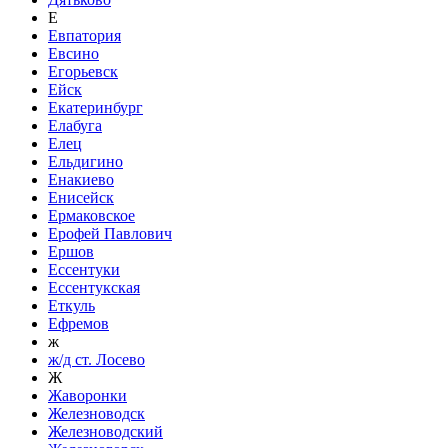
Е
Евпатория
Евсино
Егорьевск
Ейск
Екатеринбург
Елабуга
Елец
Ельдигино
Енакиево
Енисейск
Ермаковское
Ерофей Павлович
Ершов
Ессентуки
Ессентукская
Еткуль
Ефремов
ж
ж/д ст. Лосево
Ж
Жаворонки
Железноводск
Железноводский