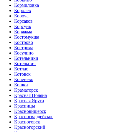
Кормиловка
Королев
Короча
Корсаков
Корсунь
Коряжма
Костомукша
Кострово
Кострома
Косулино
Котельники
Котельнич
Котлас
Котовск
Коченево
Кошки
Краматорск
Красная Поляна
Красная Яруга
Красницы
Красновишерск
Красногвардейское
Красногорск
Красногорский