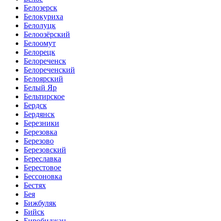
Белозерск
Белокуриха
Белолуцк
Белоозёрский
Белоомут
Белорецк
Белореченск
Белореченский
Белоярский
Белый Яр
Бельтирское
Бердск
Бердянск
Березники
Березовка
Березово
Березовский
Береславка
Берестовое
Бессоновка
Бестях
Бея
Бижбуляк
Бийск
Биробиджан