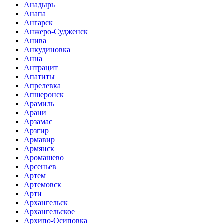
Анадырь
Анапа
Ангарск
Анжеро-Судженск
Анива
Анкудиновка
Анна
Антрацит
Апатиты
Апрелевка
Апшеронск
Арамиль
Арани
Арзамас
Арзгир
Армавир
Армянск
Аромашево
Арсеньев
Артем
Артемовск
Арти
Архангельск
Архангельское
Архипо-Осиповка