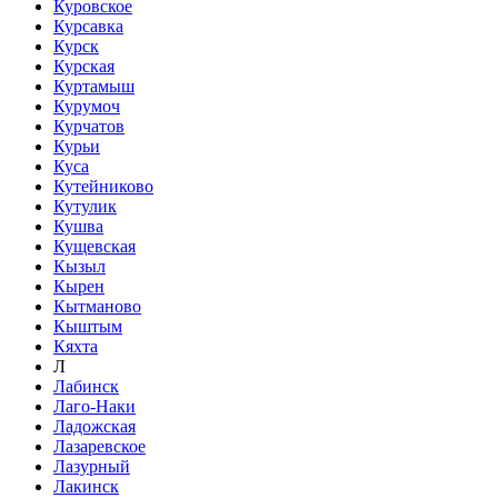
Куровское
Курсавка
Курск
Курская
Куртамыш
Курумоч
Курчатов
Курьи
Куса
Кутейниково
Кутулик
Кушва
Кущевская
Кызыл
Кырен
Кытманово
Кыштым
Кяхта
Л
Лабинск
Лаго-Наки
Ладожская
Лазаревское
Лазурный
Лакинск