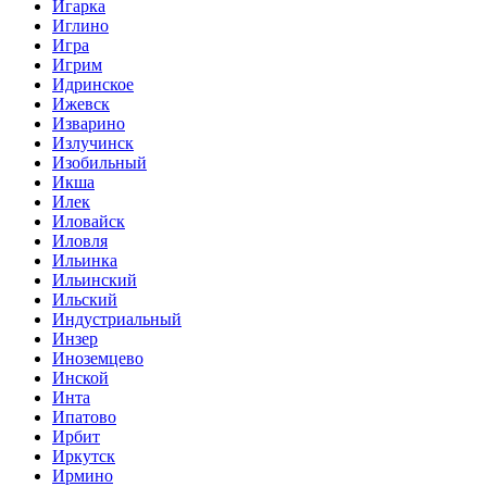
Игарка
Иглино
Игра
Игрим
Идринское
Ижевск
Изварино
Излучинск
Изобильный
Икша
Илек
Иловайск
Иловля
Ильинка
Ильинский
Ильский
Индустриальный
Инзер
Иноземцево
Инской
Инта
Ипатово
Ирбит
Иркутск
Ирмино