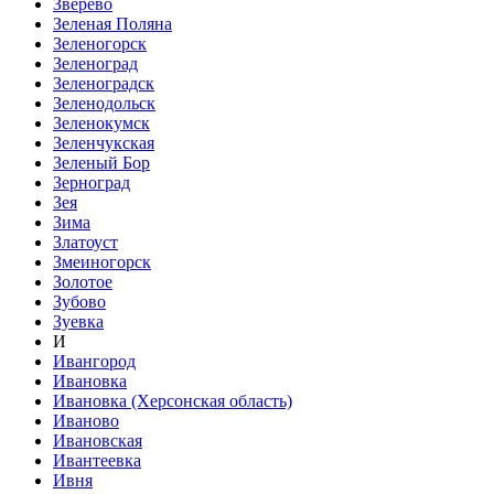
Зверево
Зеленая Поляна
Зеленогорск
Зеленоград
Зеленоградск
Зеленодольск
Зеленокумск
Зеленчукская
Зеленый Бор
Зерноград
Зея
Зима
Златоуст
Змеиногорск
Золотое
Зубово
Зуевка
И
Ивангород
Ивановка
Ивановка (Херсонская область)
Иваново
Ивановская
Ивантеевка
Ивня