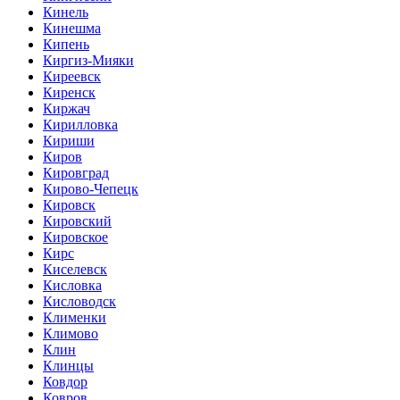
Кинель
Кинешма
Кипень
Киргиз-Мияки
Киреевск
Киренск
Киржач
Кирилловка
Кириши
Киров
Кировград
Кирово-Чепецк
Кировск
Кировский
Кировское
Кирс
Киселевск
Кисловка
Кисловодск
Клименки
Климово
Клин
Клинцы
Ковдор
Ковров