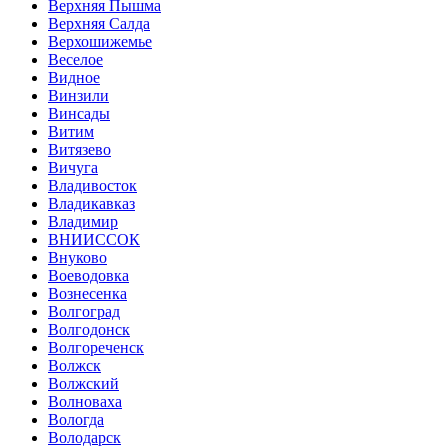
Верхняя Пышма
Верхняя Салда
Верхошижемье
Веселое
Видное
Винзили
Винсады
Витим
Витязево
Вичуга
Владивосток
Владикавказ
Владимир
ВНИИССОК
Внуково
Воеводовка
Вознесенка
Волгоград
Волгодонск
Волгореченск
Волжск
Волжский
Волноваха
Вологда
Володарск