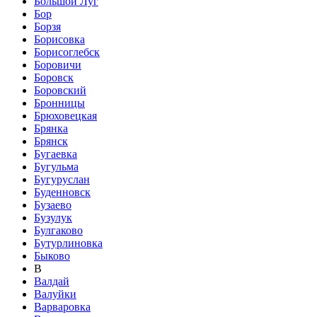
Большой Луг
Бор
Борзя
Борисовка
Борисоглебск
Боровичи
Боровск
Боровский
Бронницы
Брюховецкая
Брянка
Брянск
Бугаевка
Бугульма
Бугуруслан
Буденновск
Бузаево
Бузулук
Булгаково
Бутурлиновка
Быково
В
Валдай
Валуйки
Варваровка