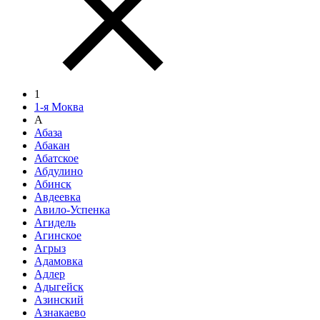
1
1-я Моква
А
Абаза
Абакан
Абатское
Абдулино
Абинск
Авдеевка
Авило-Успенка
Агидель
Агинское
Агрыз
Адамовка
Адлер
Адыгейск
Азинский
Азнакаево