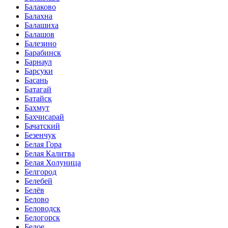
Балаково
Балахна
Балашиха
Балашов
Балезино
Барабинск
Барнаул
Барсуки
Басань
Батагай
Батайск
Бахмут
Бахчисарай
Бачатский
Безенчук
Белая Гора
Белая Калитва
Белая Холуница
Белгород
Белебей
Белёв
Белово
Беловодск
Белогорск
Белое