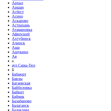
Архыз
Аршан
Асбест
Асино
Аскарово
Астрахань
Атамановка
Афипский
Ахтубинск
Ачинск
Аша
Ашукино
Ая
а
аул Сары-Тюз
Б
Бабаюрт
Бавлы
Багаевская
Байболовка
Байкит
Баймак
Балабаново
Балаганск
Балаклава