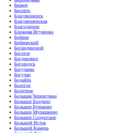
Бирюч
Бисерть
Благовещенск
Благовещенская
Благодатное
Ближняя Игуменка
Бобров
Бобровский
Богандинский
Богатое
Богданович
Богородск
Богучаны
Богучар
Бодайбо
Бологое
Болотное
Большая Черниговка
Большое Болдино
Большое Буньково
Большое Мурашкино
Большое Солдатское
Большой Исток
Большой Камень