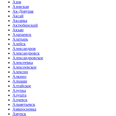
Азов
Азовская
Ак-Довурак
Аксай
Аксарка
Актюбинский
Акъяр
Алапаевск
Алатырь
Алейск
Александров
Александровск
Александровское
Алексеевка
Алексеевское
Алексин
Алкино
Алнаши
Алтайское
Алупка
Алушта
Алчевск
Альметьевск
Амвросиевка
Амурск