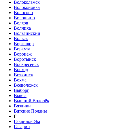
Волоколамск
Волоконовка
Волосово
Волошино
Волхов
Волчиха
Вольгинский
Вольск
Воргашор
Воркута
Воронеж
Воротынск
Воскресенск
Восход
Воткинск
Вохма
Всеволожск
Выборг
Выкса
Вышний Волочёк
Вязники
Вятские Поляны
Г
Гаврилов-Ям
Гагарин