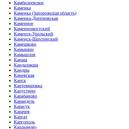
Камбилеевское
Каменка
Каменка (Запорожская область)
Каменка-Днепровская
Каменное
Каменномостский
Каменск-Уральский
Каменск-Шахтинский
Камешково
Камышин
Камышлов
Канаш
Кандалакша
Кандры
Каневская
Канск
Кантемировка
Капустино
Карабаново
Караидель
Карасук
Карачев
Каргат
Каргополь
Кардымово