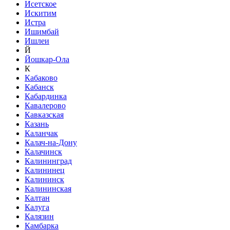
Исетское
Искитим
Истра
Ишимбай
Ишлеи
Й
Йошкар-Ола
К
Кабаково
Кабанск
Кабардинка
Кавалерово
Кавказская
Казань
Каланчак
Калач-на-Дону
Калачинск
Калининград
Калининец
Калининск
Калининская
Калтан
Калуга
Калязин
Камбарка