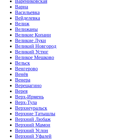
Варениковская
Варна
Васильевка
Вейделевка
Велиж
Велижаны
Великие Копани
Великие Луки
Великий Новгород
Великий Устюг
Великое Мешково
Вельск
Венгерово
Венёв
Венера
Верещагино
Верея
Верх-Ирмень
Верх-Тула
Верхнеуральск
Верхние Татышлы
Верхний Любаж
Верхний Мамон
Верхний Услон
Верхний Уфалей