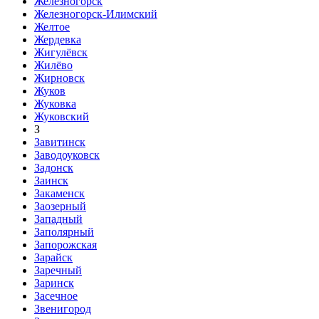
Железногорск
Железногорск-Илимский
Желтое
Жердевка
Жигулёвск
Жилёво
Жирновск
Жуков
Жуковка
Жуковский
З
Завитинск
Заводоуковск
Задонск
Заинск
Закаменск
Заозерный
Западный
Заполярный
Запорожская
Зарайск
Заречный
Заринск
Засечное
Звенигород