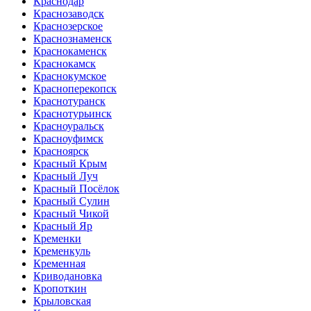
Краснодар
Краснозаводск
Краснозерское
Краснознаменск
Краснокаменск
Краснокамск
Краснокумское
Красноперекопск
Краснотуранск
Краснотурьинск
Красноуральск
Красноуфимск
Красноярск
Красный Крым
Красный Луч
Красный Посёлок
Красный Сулин
Красный Чикой
Красный Яр
Кременки
Кременкуль
Кременная
Криводановка
Кропоткин
Крыловская