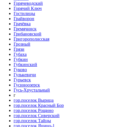
Горячеводский
Горячий Ключ
Гостилицы
Грайворон
Грачёвка
Гремячинск
Грибановский
Григорополисская
Грозный
Грязи
Губаха
Губкин
Губкинский
Гуково
Гулькевичи
Гурьевск
Гусиноозерск
Гусь-Хрустальный
г
гор.поселок Вырица
гор.поселок Красный Бор
гор.поселок Рощино
гор.поселок Сиверский
гор.поселок Тайцы
гор.поселок Янино-1