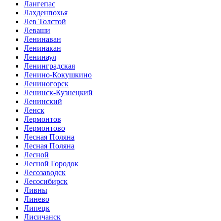
Лангепас
Лахденпохья
Лев Толстой
Леваши
Ленинаван
Ленинакан
Ленинаул
Ленинградская
Ленино-Кокушкино
Лениногорск
Ленинск-Кузнецкий
Ленинский
Ленск
Лермонтов
Лермонтово
Лесная Поляна
Лесная Поляна
Лесной
Лесной Городок
Лесозаводск
Лесосибирск
Ливны
Линево
Липецк
Лисичанск