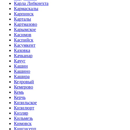
Карла Либкнехта
Кармаскалы
Карпинск
Карталы
Картмазово
Карымское
Касимов
Каспийск
Касумкент
Каховка
Качканар
Качуг
Кашин
Кашино
Кашира
Кедровый
Кемерово
Кемь
Керчь
Кизильское
Кизилюрт
Кизляр
Кильмезь
Кимовск
Кингисепп