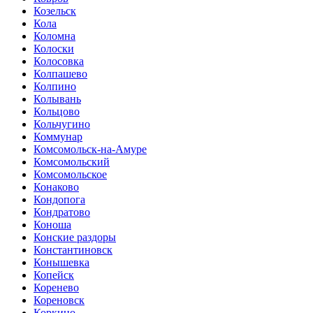
Козельск
Кола
Коломна
Колоски
Колосовка
Колпашево
Колпино
Колывань
Кольцово
Кольчугино
Коммунар
Комсомольск-на-Амуре
Комсомольский
Комсомольское
Конаково
Кондопога
Кондратово
Коноша
Конские раздоры
Константиновск
Конышевка
Копейск
Коренево
Кореновск
Коркино