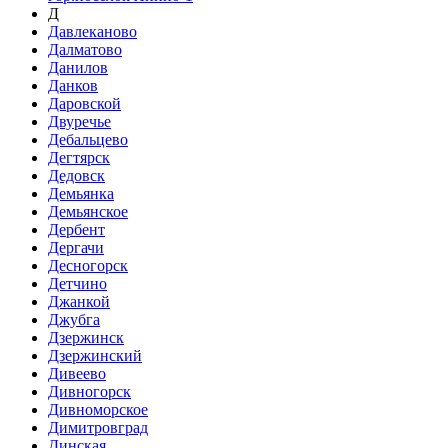
Д
Давлеканово
Далматово
Данилов
Данков
Даровской
Двуречье
Дебальцево
Дегтярск
Дедовск
Демьянка
Демьянское
Дербент
Дергачи
Десногорск
Детчино
Джанкой
Джубга
Дзержинск
Дзержинский
Дивеево
Дивногорск
Дивноморское
Димитровград
Динская