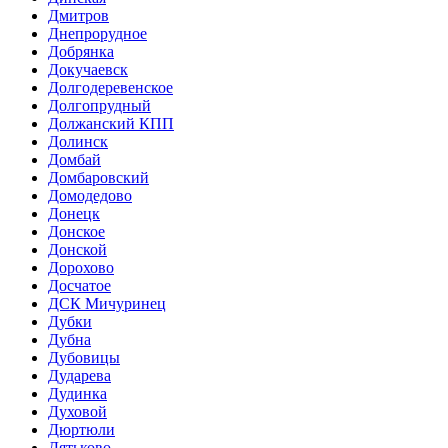
Дмитров
Днепрорудное
Добрянка
Докучаевск
Долгодеревенское
Долгопрудный
Должанский КПП
Долинск
Домбай
Домбаровский
Домодедово
Донецк
Донское
Донской
Дорохово
Досчатое
ДСК Мичуринец
Дубки
Дубна
Дубовицы
Дударева
Дудинка
Духовой
Дюртюли
Дятьково