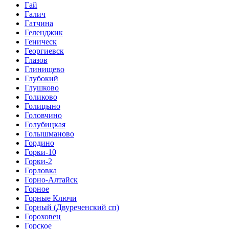
Гай
Галич
Гатчина
Геленджик
Геническ
Георгиевск
Глазов
Глинищево
Глубокий
Глушково
Голиково
Голицыно
Головчино
Голубицкая
Голышманово
Гордино
Горки-10
Горки-2
Горловка
Горно-Алтайск
Горное
Горные Ключи
Горный (Двуреченский сп)
Гороховец
Горское