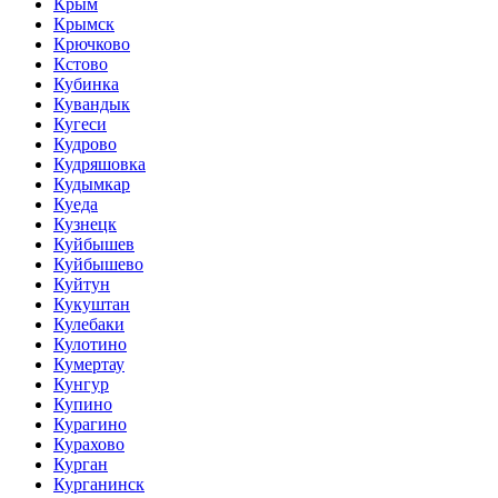
Крым
Крымск
Крючково
Кстово
Кубинка
Кувандык
Кугеси
Кудрово
Кудряшовка
Кудымкар
Куеда
Кузнецк
Куйбышев
Куйбышево
Куйтун
Кукуштан
Кулебаки
Кулотино
Кумертау
Кунгур
Купино
Курагино
Курахово
Курган
Курганинск