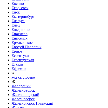
Евсино
Егорьевск
Ейск
Екатеринбург
Елабуга
Елец
Ельдигино
Енакиево
Енисейск
Ермаковское
Ерофей Павлович
Ершов
Ессентуки
Ессентукская
Еткуль
Ефремов
ж
ж/д ст. Лосево
Ж
Жаворонки
Железноводск
Железноводский
Железногорск
Железногорск-Илимский
Желтое