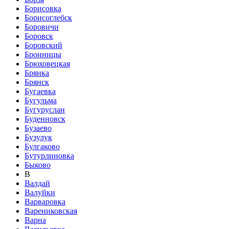
Борисовка
Борисоглебск
Боровичи
Боровск
Боровский
Бронницы
Брюховецкая
Брянка
Брянск
Бугаевка
Бугульма
Бугуруслан
Буденновск
Бузаево
Бузулук
Булгаково
Бутурлиновка
Быково
В
Валдай
Валуйки
Варваровка
Варениковская
Варна