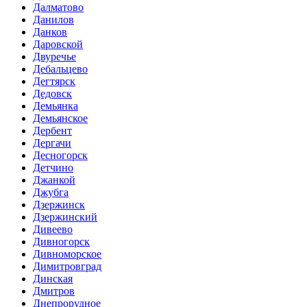
Далматово
Данилов
Данков
Даровской
Двуречье
Дебальцево
Дегтярск
Дедовск
Демьянка
Демьянское
Дербент
Дергачи
Десногорск
Детчино
Джанкой
Джубга
Дзержинск
Дзержинский
Дивеево
Дивногорск
Дивноморское
Димитровград
Динская
Дмитров
Днепрорудное