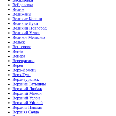
Васильевка
Вейделевка
Велиж
Велижаны
Великие Копани
Великие Луки
Великий Новгород
Великий Устюг
Великое Мешково
Вельск
Венгерово
Венёв
Венера
Верещагино
Верея
Верх-Ирмень
Верх-Тула
Верхнеуральск
Верхние Татышлы
Верхний Любаж
Верхний Мамон
Верхний Услон
Верхний Уфалей
Верхняя Пышма
Верхняя Салда