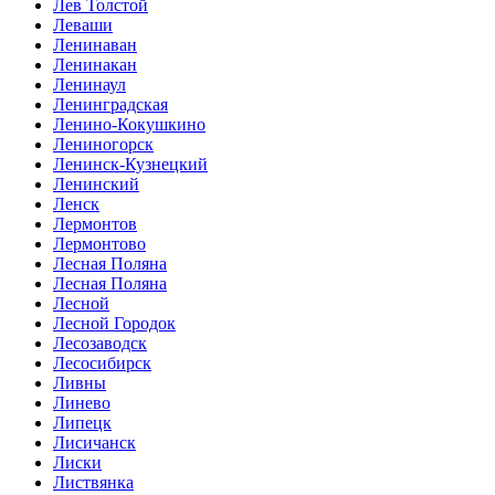
Лев Толстой
Леваши
Ленинаван
Ленинакан
Ленинаул
Ленинградская
Ленино-Кокушкино
Лениногорск
Ленинск-Кузнецкий
Ленинский
Ленск
Лермонтов
Лермонтово
Лесная Поляна
Лесная Поляна
Лесной
Лесной Городок
Лесозаводск
Лесосибирск
Ливны
Линево
Липецк
Лисичанск
Лиски
Листвянка