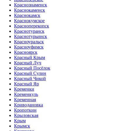
Краснознаменск
Краснокаменск
Краснокамск
Краснокумское
Красноперекопск
Краснотуранск
Краснотурьинск
Красноуральск
Красноуфимск
Красноярск
Красный Крым
Красный Луч
Красный Посёлок
Красный Сулин
Красный Чикой
Красный Яр
Кременки
Кременкуль
Кременная
Криводановка
Кропоткин
Крыловская
Крым
Крымск