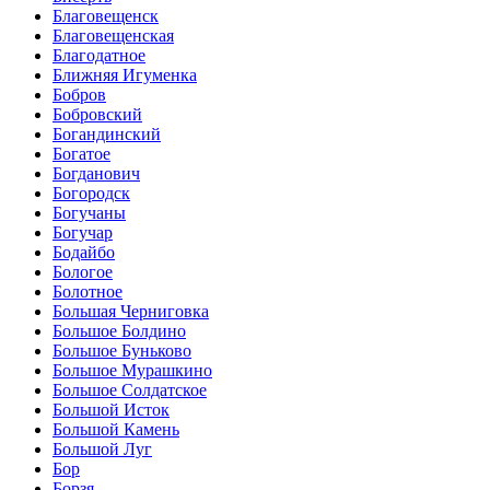
Благовещенск
Благовещенская
Благодатное
Ближняя Игуменка
Бобров
Бобровский
Богандинский
Богатое
Богданович
Богородск
Богучаны
Богучар
Бодайбо
Бологое
Болотное
Большая Черниговка
Большое Болдино
Большое Буньково
Большое Мурашкино
Большое Солдатское
Большой Исток
Большой Камень
Большой Луг
Бор
Борзя