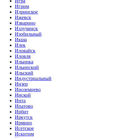
Игра
Игрим
Идринское
Ижевск
Изварино
Излучинск
Изобильный
Икша
Илек
Иловайск
Иловля
Ильинка
Ильинский
Ильский
Индустриальный
Инзер
Иноземцево
Инской
Инта
Ипатово
Ирбит
Иркутск
Ирмино
Исетское
Искитим