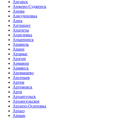
Ангарск
Анжеро-Судженск
Анива
Анкудиновка
Анна
Антрацит
Апатиты
Апрелевка
Апшеронск
Арамиль
Арани
Арзамас
Арзгир
Армавир
Армянск
Аромашево
Арсеньев
Артем
Артемовск
Арти
Архангельск
Архангельское
Архипо-Осиповка
Архыз
Аршан