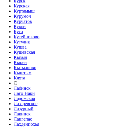
Курск
Курская
Куртамыш
Курумоч
Курчатов
Курьи
Куса
Кутейниково
Кутулик
Кушва
Кущевская
Кызыл
Кырен
Кытманово
Кыштым
Кяхта
Л
Лабинск
Лаго-Наки
Ладожская
Лазаревское
Лазурный
Лакинск
Лангепас
Лахденпохья