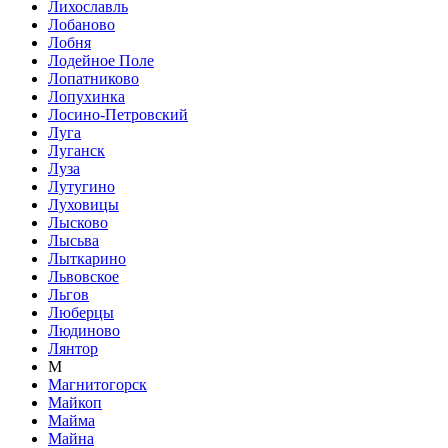
Лихославль
Лобаново
Лобня
Лодейное Поле
Лопатниково
Лопухинка
Лосино-Петровский
Луга
Луганск
Луза
Лутугино
Луховицы
Лысково
Лысьва
Лыткарино
Львовское
Льгов
Люберцы
Людиново
Лянтор
М
Магнитогорск
Майкоп
Майма
Майна