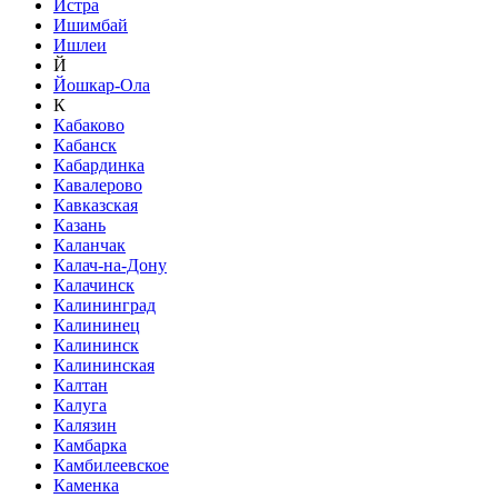
Истра
Ишимбай
Ишлеи
Й
Йошкар-Ола
К
Кабаково
Кабанск
Кабардинка
Кавалерово
Кавказская
Казань
Каланчак
Калач-на-Дону
Калачинск
Калининград
Калининец
Калининск
Калининская
Калтан
Калуга
Калязин
Камбарка
Камбилеевское
Каменка