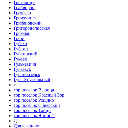
Гостилицы
Грайворон
Грачёвка
Гремячинск
Грибановский
Григорополисская
Грозный
Грязи
Губаха
Губкин
Губкинский
Гуково
Гулькевичи
Гурьевск
Гусиноозерск
Гусь-Хрустальный
г
гор.поселок Вырица
гор.поселок Красный Бор
гор.поселок Рощино
гор.поселок Сиверский
гор.поселок Тайцы
гор.поселок Янино-1
Д
Давлеканово