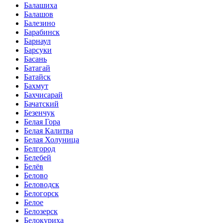
Балашиха
Балашов
Балезино
Барабинск
Барнаул
Барсуки
Басань
Батагай
Батайск
Бахмут
Бахчисарай
Бачатский
Безенчук
Белая Гора
Белая Калитва
Белая Холуница
Белгород
Белебей
Белёв
Белово
Беловодск
Белогорск
Белое
Белозерск
Белокуриха