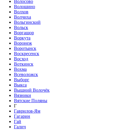
Волосово
Волошино
Волхов
Волчиха
Вольгинский
Вольск
Воргашор
Воркута
Воронеж
Воротынск
Воскресенск
Восход
Воткинск
Вохма
Всеволожск
Выборг
Выкса
Вышний Волочёк
Вязники
Вятские Поляны
Г
Гаврилов-Ям
Гагарин
Гай
Галич