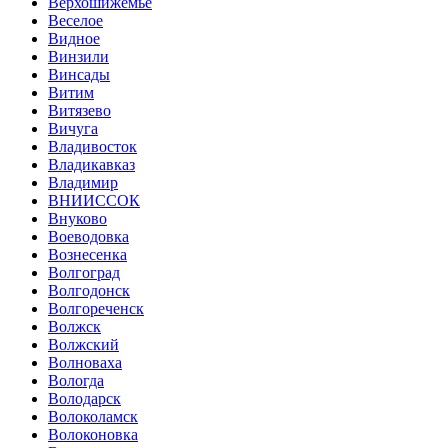
Верхошижемье
Веселое
Видное
Винзили
Винсады
Витим
Витязево
Вичуга
Владивосток
Владикавказ
Владимир
ВНИИССОК
Внуково
Воеводовка
Вознесенка
Волгоград
Волгодонск
Волгореченск
Волжск
Волжский
Волноваха
Вологда
Володарск
Волоколамск
Волоконовка