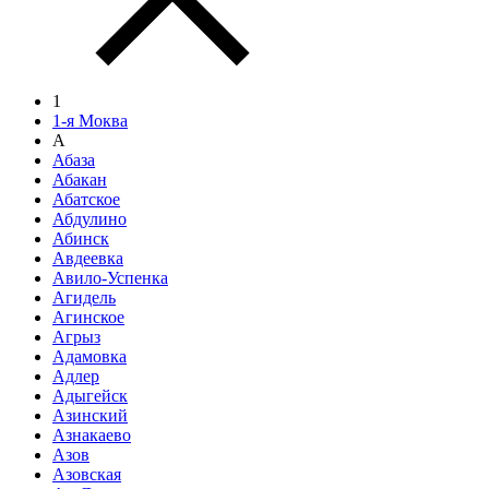
1
1-я Моква
А
Абаза
Абакан
Абатское
Абдулино
Абинск
Авдеевка
Авило-Успенка
Агидель
Агинское
Агрыз
Адамовка
Адлер
Адыгейск
Азинский
Азнакаево
Азов
Азовская