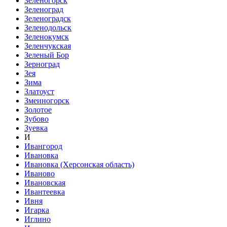
Зеленогорск
Зеленоград
Зеленоградск
Зеленодольск
Зеленокумск
Зеленчукская
Зеленый Бор
Зерноград
Зея
Зима
Златоуст
Змеиногорск
Золотое
Зубово
Зуевка
И
Ивангород
Ивановка
Ивановка (Херсонская область)
Иваново
Ивановская
Ивантеевка
Ивня
Игарка
Иглино