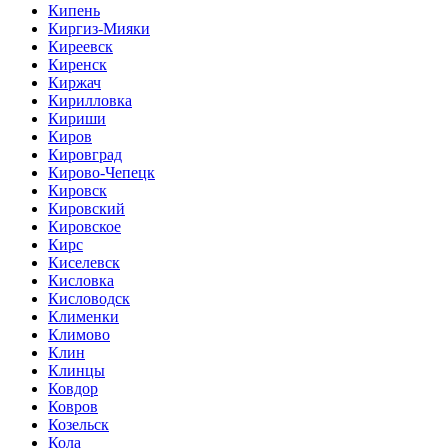
Кипень
Киргиз-Мияки
Киреевск
Киренск
Киржач
Кирилловка
Кириши
Киров
Кировград
Кирово-Чепецк
Кировск
Кировский
Кировское
Кирс
Киселевск
Кисловка
Кисловодск
Клименки
Климово
Клин
Клинцы
Ковдор
Ковров
Козельск
Кола