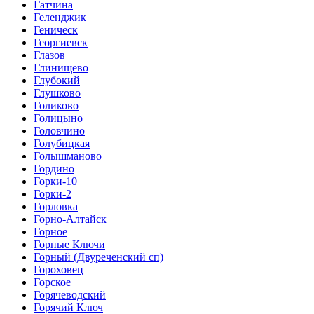
Гатчина
Геленджик
Геническ
Георгиевск
Глазов
Глинищево
Глубокий
Глушково
Голиково
Голицыно
Головчино
Голубицкая
Голышманово
Гордино
Горки-10
Горки-2
Горловка
Горно-Алтайск
Горное
Горные Ключи
Горный (Двуреченский сп)
Гороховец
Горское
Горячеводский
Горячий Ключ