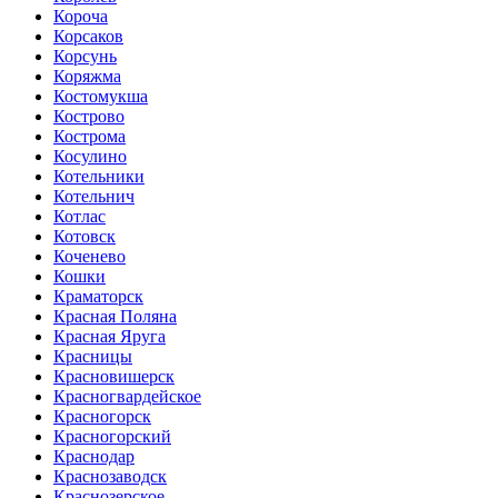
Короча
Корсаков
Корсунь
Коряжма
Костомукша
Кострово
Кострома
Косулино
Котельники
Котельнич
Котлас
Котовск
Коченево
Кошки
Краматорск
Красная Поляна
Красная Яруга
Красницы
Красновишерск
Красногвардейское
Красногорск
Красногорский
Краснодар
Краснозаводск
Краснозерское