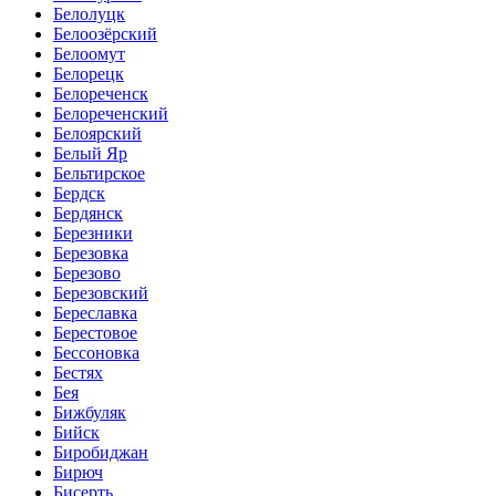
Белолуцк
Белоозёрский
Белоомут
Белорецк
Белореченск
Белореченский
Белоярский
Белый Яр
Бельтирское
Бердск
Бердянск
Березники
Березовка
Березово
Березовский
Береславка
Берестовое
Бессоновка
Бестях
Бея
Бижбуляк
Бийск
Биробиджан
Бирюч
Бисерть