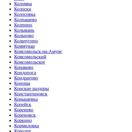
Коломна
Колоски
Колосовка
Колпашево
Колпино
Колывань
Кольцово
Кольчугино
Коммунар
Комсомольск-на-Амуре
Комсомольский
Комсомольское
Конаково
Кондопога
Кондратово
Коноша
Конские раздоры
Константиновск
Конышевка
Копейск
Коренево
Кореновск
Коркино
Кормиловка
Королев