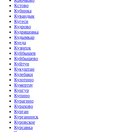
Крючково
Кстово
Кубинка
Кувандык
Кугеси
Кудрово
Кудряшовка
Кудымкар
Куеда
Кузнецк
Куйбышев
Куйбышево
Куйтун
Кукуштан
Кулебаки
Кулотино
Кумертау
Кунгур
Купино
Курагино
Курахово
Курган
Курганинск
Куровское
Курсавка