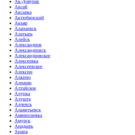
Ак-Довурак
Аксай
Аксарка
Актюбинский
Акъяр
Алапаевск
Алатырь
Алейск
Александров
Александровск
Александровское
Алексеевка
Алексеевское
Алексин
Алкино
Алнаши
Алтайское
Алупка
Алушта
Алчевск
Альметьевск
Амвросиевка
Амурск
Анадырь
Анапа