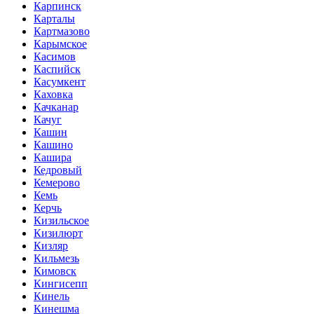
Карпинск
Карталы
Картмазово
Карымское
Касимов
Каспийск
Касумкент
Каховка
Качканар
Качуг
Кашин
Кашино
Кашира
Кедровый
Кемерово
Кемь
Керчь
Кизильское
Кизилюрт
Кизляр
Кильмезь
Кимовск
Кингисепп
Кинель
Кинешма