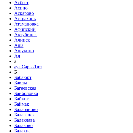
Асбест
Асино
Аскарово
Астрахань
Атамановка
Афипский
Ахтубинск
Ачинск
Аша
Ашукино
Ая
а
аул Сары-Тюз
Б
Бабаюрт
Бавлы
Багаевская
Байболовка
Байкит
Баймак
Балабаново
Балаганск
Балаклава
Балаково
Балахна