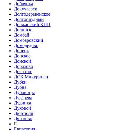
Добрянка
Докучаевск
Долгодеревенское
Долгопрудный
Должанский КПП
Долинск
Домбай
Домбаровский
Домодедово
Донецк
Донское
Донской
Дорохово
Досчатое
ДСК Мичуринец
Дубки
Дубна
Дубовицы
Дударева
Дудинка
Духовой
Дюртюли
Дятьково
Е
Евпатория