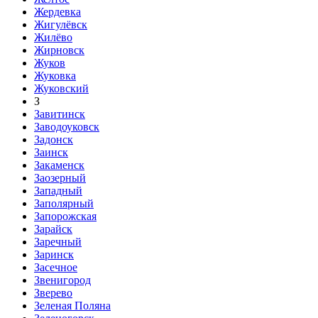
Жердевка
Жигулёвск
Жилёво
Жирновск
Жуков
Жуковка
Жуковский
З
Завитинск
Заводоуковск
Задонск
Заинск
Закаменск
Заозерный
Западный
Заполярный
Запорожская
Зарайск
Заречный
Заринск
Засечное
Звенигород
Зверево
Зеленая Поляна