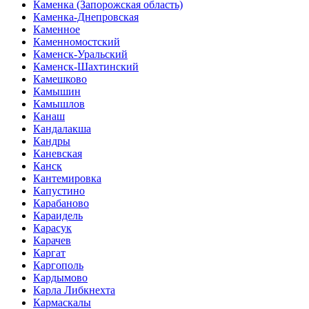
Каменка (Запорожская область)
Каменка-Днепровская
Каменное
Каменномостский
Каменск-Уральский
Каменск-Шахтинский
Камешково
Камышин
Камышлов
Канаш
Кандалакша
Кандры
Каневская
Канск
Кантемировка
Капустино
Карабаново
Караидель
Карасук
Карачев
Каргат
Каргополь
Кардымово
Карла Либкнехта
Кармаскалы