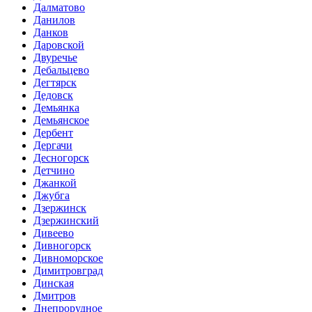
Далматово
Данилов
Данков
Даровской
Двуречье
Дебальцево
Дегтярск
Дедовск
Демьянка
Демьянское
Дербент
Дергачи
Десногорск
Детчино
Джанкой
Джубга
Дзержинск
Дзержинский
Дивеево
Дивногорск
Дивноморское
Димитровград
Динская
Дмитров
Днепрорудное