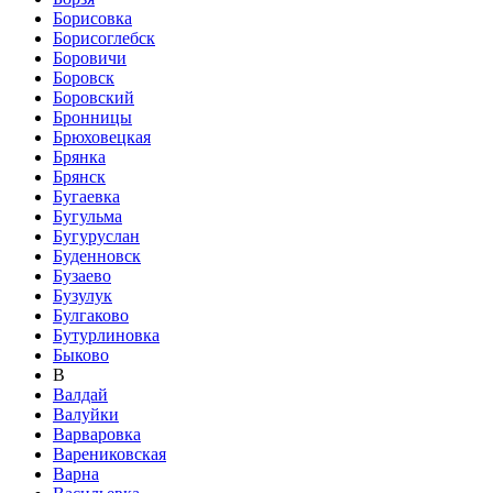
Борисовка
Борисоглебск
Боровичи
Боровск
Боровский
Бронницы
Брюховецкая
Брянка
Брянск
Бугаевка
Бугульма
Бугуруслан
Буденновск
Бузаево
Бузулук
Булгаково
Бутурлиновка
Быково
В
Валдай
Валуйки
Варваровка
Варениковская
Варна