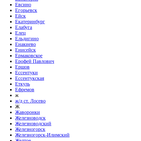
Евсино
Егорьевск
Ейск
Екатеринбург
Елабуга
Елец
Ельдигино
Енакиево
Енисейск
Ермаковское
Ерофей Павлович
Ершов
Ессентуки
Ессентукская
Еткуль
Ефремов
ж
ж/д ст. Лосево
Ж
Жаворонки
Железноводск
Железноводский
Железногорск
Железногорск-Илимский
Желтое