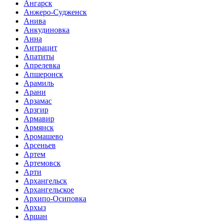
Ангарск
Анжеро-Судженск
Анива
Анкудиновка
Анна
Антрацит
Апатиты
Апрелевка
Апшеронск
Арамиль
Арани
Арзамас
Арзгир
Армавир
Армянск
Аромашево
Арсеньев
Артем
Артемовск
Арти
Архангельск
Архангельское
Архипо-Осиповка
Архыз
Аршан