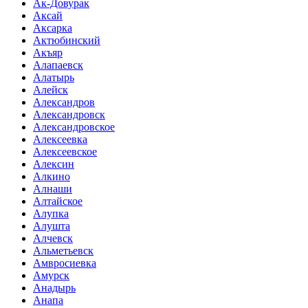
Ак-Довурак
Аксай
Аксарка
Актюбинский
Акъяр
Алапаевск
Алатырь
Алейск
Александров
Александровск
Александровское
Алексеевка
Алексеевское
Алексин
Алкино
Алнаши
Алтайское
Алупка
Алушта
Алчевск
Альметьевск
Амвросиевка
Амурск
Анадырь
Анапа