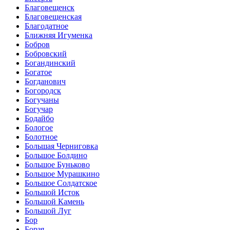
Благовещенск
Благовещенская
Благодатное
Ближняя Игуменка
Бобров
Бобровский
Богандинский
Богатое
Богданович
Богородск
Богучаны
Богучар
Бодайбо
Бологое
Болотное
Большая Черниговка
Большое Болдино
Большое Буньково
Большое Мурашкино
Большое Солдатское
Большой Исток
Большой Камень
Большой Луг
Бор
Борзя