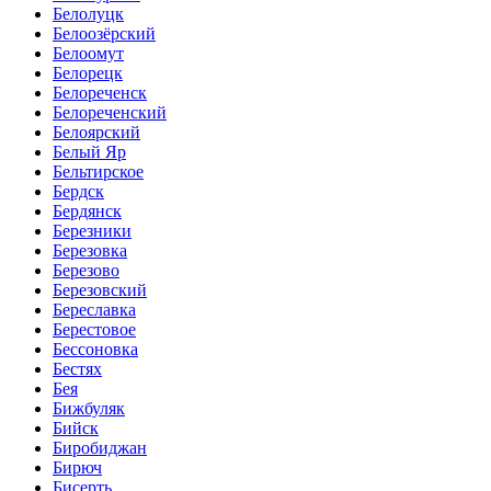
Белолуцк
Белоозёрский
Белоомут
Белорецк
Белореченск
Белореченский
Белоярский
Белый Яр
Бельтирское
Бердск
Бердянск
Березники
Березовка
Березово
Березовский
Береславка
Берестовое
Бессоновка
Бестях
Бея
Бижбуляк
Бийск
Биробиджан
Бирюч
Бисерть