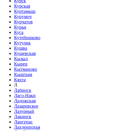
Курск
Курская
Куртамыш
Курумоч
Курчатов
Курьи
Куса
Кутейниково
Кутулик
Кушва
Кущевская
Кызыл
Кырен
Кытманово
Кыштым
Кяхта
Л
Лабинск
Лаго-Наки
Ладожская
Лазаревское
Лазурный
Лакинск
Лангепас
Лахденпохья