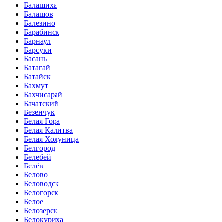
Балашиха
Балашов
Балезино
Барабинск
Барнаул
Барсуки
Басань
Батагай
Батайск
Бахмут
Бахчисарай
Бачатский
Безенчук
Белая Гора
Белая Калитва
Белая Холуница
Белгород
Белебей
Белёв
Белово
Беловодск
Белогорск
Белое
Белозерск
Белокуриха