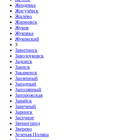
Жердевка
Жигулёвск
Жилёво
Жирновск
Жуков
Жуковка
Жуковский
З
Завитинск
Заводоуковск
Задонск
Заинск
Закаменск
Заозерный
Западный
Заполярный
Запорожская
Зарайск
Заречный
Заринск
Засечное
Звенигород
Зверево
Зеленая Поляна