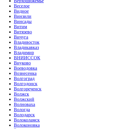
Верхошижемье
Веселое
Видное
Винзили
Винсады
Витим
Витязево
Вичуга
Владивосток
Владикавказ
Владимир
ВНИИССОК
Внуково
Воеводовка
Вознесенка
Волгоград
Волгодонск
Волгореченск
Волжск
Волжский
Волноваха
Вологда
Володарск
Волоколамск
Волоконовка