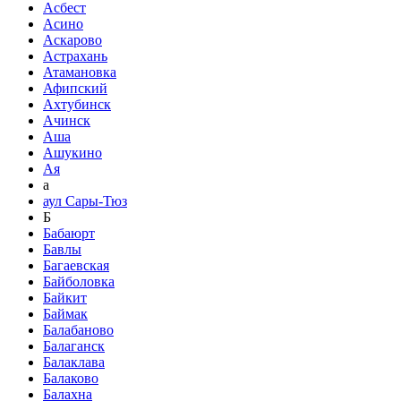
Асбест
Асино
Аскарово
Астрахань
Атамановка
Афипский
Ахтубинск
Ачинск
Аша
Ашукино
Ая
а
аул Сары-Тюз
Б
Бабаюрт
Бавлы
Багаевская
Байболовка
Байкит
Баймак
Балабаново
Балаганск
Балаклава
Балаково
Балахна