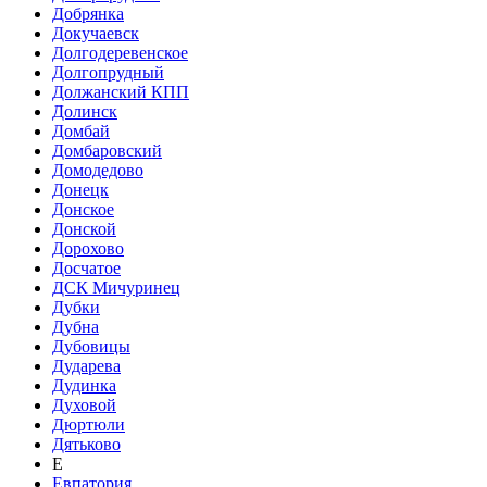
Добрянка
Докучаевск
Долгодеревенское
Долгопрудный
Должанский КПП
Долинск
Домбай
Домбаровский
Домодедово
Донецк
Донское
Донской
Дорохово
Досчатое
ДСК Мичуринец
Дубки
Дубна
Дубовицы
Дударева
Дудинка
Духовой
Дюртюли
Дятьково
Е
Евпатория