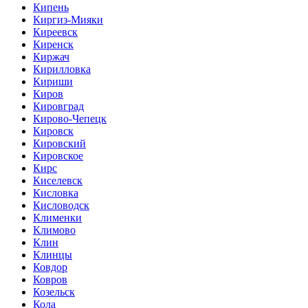
Кипень
Киргиз-Мияки
Киреевск
Киренск
Киржач
Кирилловка
Кириши
Киров
Кировград
Кирово-Чепецк
Кировск
Кировский
Кировское
Кирс
Киселевск
Кисловка
Кисловодск
Клименки
Климово
Клин
Клинцы
Ковдор
Ковров
Козельск
Кола