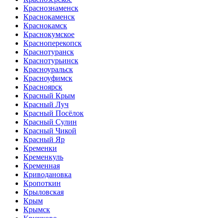
Краснознаменск
Краснокаменск
Краснокамск
Краснокумское
Красноперекопск
Краснотуранск
Краснотурьинск
Красноуральск
Красноуфимск
Красноярск
Красный Крым
Красный Луч
Красный Посёлок
Красный Сулин
Красный Чикой
Красный Яр
Кременки
Кременкуль
Кременная
Криводановка
Кропоткин
Крыловская
Крым
Крымск