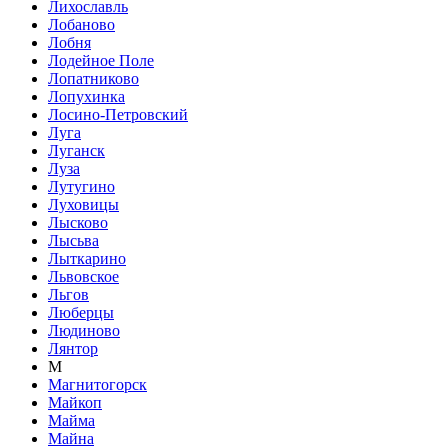
Лихославль
Лобаново
Лобня
Лодейное Поле
Лопатниково
Лопухинка
Лосино-Петровский
Луга
Луганск
Луза
Лутугино
Луховицы
Лысково
Лысьва
Лыткарино
Львовское
Льгов
Люберцы
Людиново
Лянтор
М
Магнитогорск
Майкоп
Майма
Майна