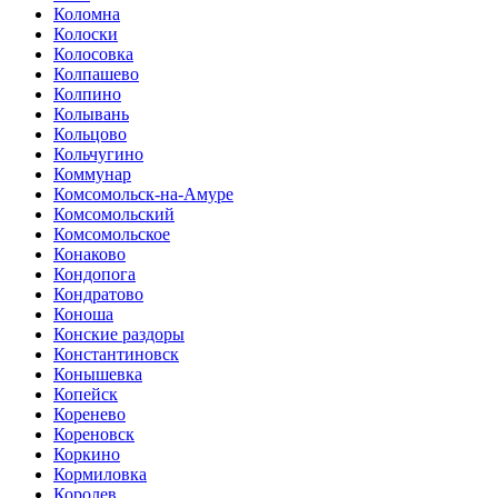
Коломна
Колоски
Колосовка
Колпашево
Колпино
Колывань
Кольцово
Кольчугино
Коммунар
Комсомольск-на-Амуре
Комсомольский
Комсомольское
Конаково
Кондопога
Кондратово
Коноша
Конские раздоры
Константиновск
Конышевка
Копейск
Коренево
Кореновск
Коркино
Кормиловка
Королев