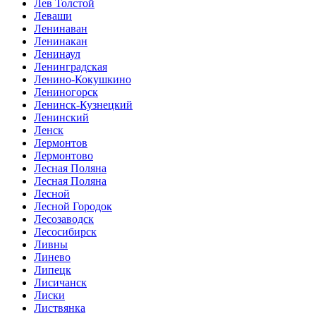
Лев Толстой
Леваши
Ленинаван
Ленинакан
Ленинаул
Ленинградская
Ленино-Кокушкино
Лениногорск
Ленинск-Кузнецкий
Ленинский
Ленск
Лермонтов
Лермонтово
Лесная Поляна
Лесная Поляна
Лесной
Лесной Городок
Лесозаводск
Лесосибирск
Ливны
Линево
Липецк
Лисичанск
Лиски
Листвянка