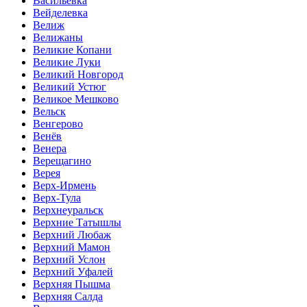
Васильевка
Вейделевка
Велиж
Велижаны
Великие Копани
Великие Луки
Великий Новгород
Великий Устюг
Великое Мешково
Вельск
Венгерово
Венёв
Венера
Верещагино
Верея
Верх-Ирмень
Верх-Тула
Верхнеуральск
Верхние Татышлы
Верхний Любаж
Верхний Мамон
Верхний Услон
Верхний Уфалей
Верхняя Пышма
Верхняя Салда