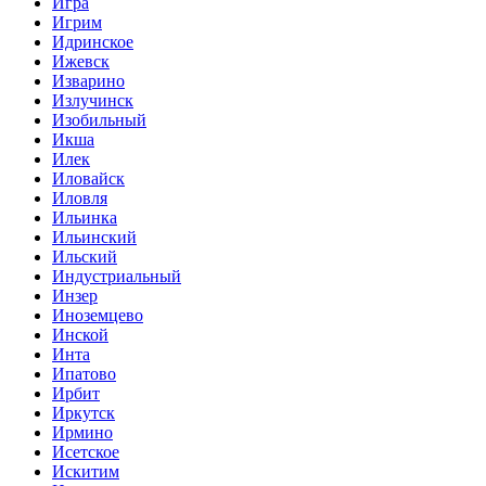
Игра
Игрим
Идринское
Ижевск
Изварино
Излучинск
Изобильный
Икша
Илек
Иловайск
Иловля
Ильинка
Ильинский
Ильский
Индустриальный
Инзер
Иноземцево
Инской
Инта
Ипатово
Ирбит
Иркутск
Ирмино
Исетское
Искитим