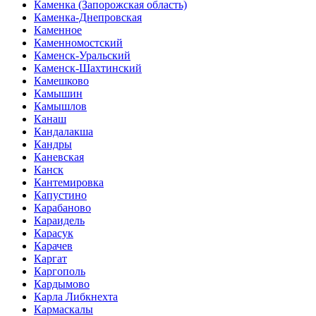
Каменка (Запорожская область)
Каменка-Днепровская
Каменное
Каменномостский
Каменск-Уральский
Каменск-Шахтинский
Камешково
Камышин
Камышлов
Канаш
Кандалакша
Кандры
Каневская
Канск
Кантемировка
Капустино
Карабаново
Караидель
Карасук
Карачев
Каргат
Каргополь
Кардымово
Карла Либкнехта
Кармаскалы