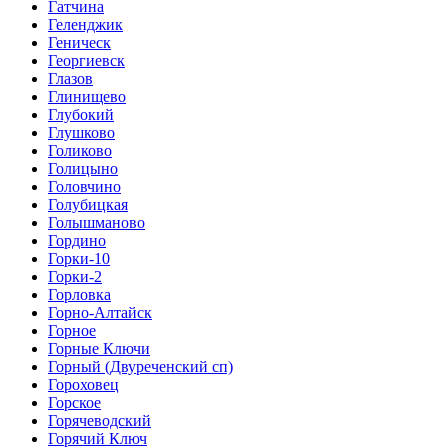
Гатчина
Геленджик
Геническ
Георгиевск
Глазов
Глинищево
Глубокий
Глушково
Голиково
Голицыно
Головчино
Голубицкая
Голышманово
Гордино
Горки-10
Горки-2
Горловка
Горно-Алтайск
Горное
Горные Ключи
Горный (Двуреченский сп)
Гороховец
Горское
Горячеводский
Горячий Ключ