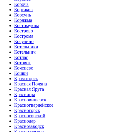
Короча
Корсаков
Корсунь
Коряжма
Костомукша
Кострово
Кострома
Косулино
Котельники
Котельнич
Котлас
Котовск
Коченево
Кошки
Краматорск
Красная Поляна
Красная Яруга
Красницы
Красновишерск
Красногвардейское
Красногорск
Красногорский
Краснодар
Краснозаводск
Краснозерское