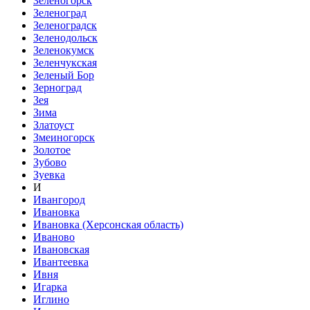
Зеленогорск
Зеленоград
Зеленоградск
Зеленодольск
Зеленокумск
Зеленчукская
Зеленый Бор
Зерноград
Зея
Зима
Златоуст
Змеиногорск
Золотое
Зубово
Зуевка
И
Ивангород
Ивановка
Ивановка (Херсонская область)
Иваново
Ивановская
Ивантеевка
Ивня
Игарка
Иглино