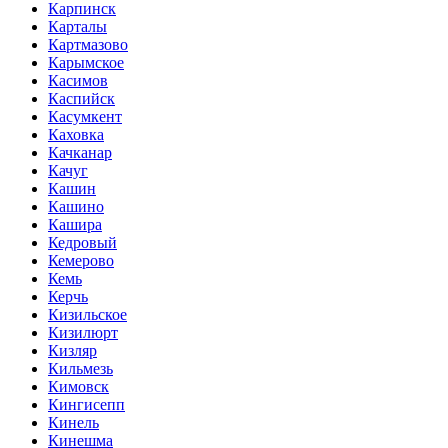
Карпинск
Карталы
Картмазово
Карымское
Касимов
Каспийск
Касумкент
Каховка
Качканар
Качуг
Кашин
Кашино
Кашира
Кедровый
Кемерово
Кемь
Керчь
Кизильское
Кизилюрт
Кизляр
Кильмезь
Кимовск
Кингисепп
Кинель
Кинешма