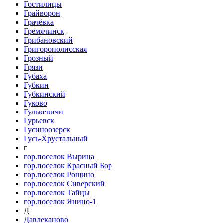
Гостилицы
Грайворон
Грачёвка
Гремячинск
Грибановский
Григорополисская
Грозный
Грязи
Губаха
Губкин
Губкинский
Гуково
Гулькевичи
Гурьевск
Гусиноозерск
Гусь-Хрустальный
г
гор.поселок Вырица
гор.поселок Красный Бор
гор.поселок Рощино
гор.поселок Сиверский
гор.поселок Тайцы
гор.поселок Янино-1
Д
Давлеканово