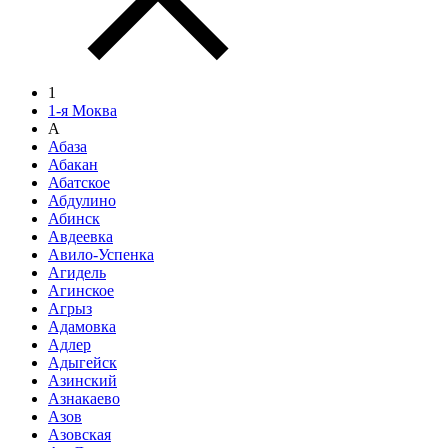
1
1-я Моква
А
Абаза
Абакан
Абатское
Абдулино
Абинск
Авдеевка
Авило-Успенка
Агидель
Агинское
Агрыз
Адамовка
Адлер
Адыгейск
Азинский
Азнакаево
Азов
Азовская