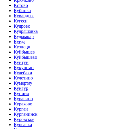
Крючково
Кстово
Кубинка
Кувандык
Кугеси
Кудрово
Кудряшовка
Кудымкар
Куеда
Кузнецк
Куйбышев
Куйбышево
Куйтун
Кукуштан
Кулебаки
Кулотино
Кумертау
Кунгур
Купино
Курагино
Курахово
Курган
Курганинск
Куровское
Курсавка