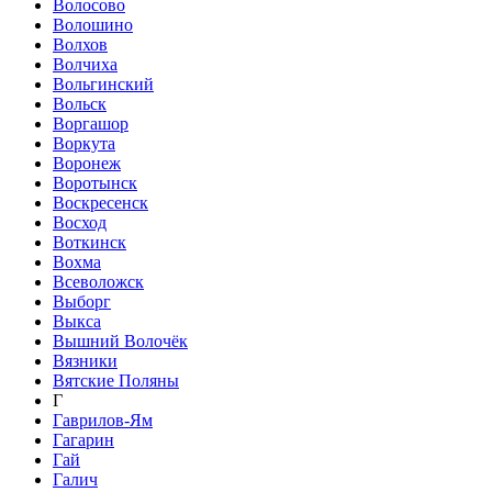
Волосово
Волошино
Волхов
Волчиха
Вольгинский
Вольск
Воргашор
Воркута
Воронеж
Воротынск
Воскресенск
Восход
Воткинск
Вохма
Всеволожск
Выборг
Выкса
Вышний Волочёк
Вязники
Вятские Поляны
Г
Гаврилов-Ям
Гагарин
Гай
Галич