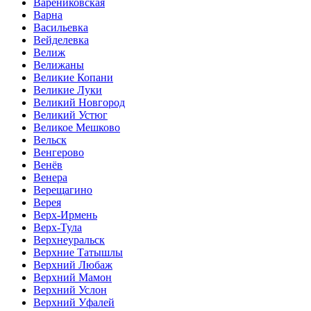
Варениковская
Варна
Васильевка
Вейделевка
Велиж
Велижаны
Великие Копани
Великие Луки
Великий Новгород
Великий Устюг
Великое Мешково
Вельск
Венгерово
Венёв
Венера
Верещагино
Верея
Верх-Ирмень
Верх-Тула
Верхнеуральск
Верхние Татышлы
Верхний Любаж
Верхний Мамон
Верхний Услон
Верхний Уфалей