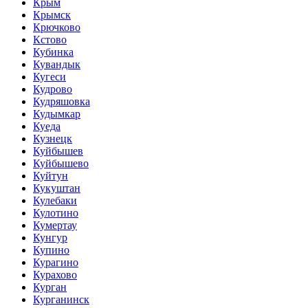
Крым
Крымск
Крючково
Кстово
Кубинка
Кувандык
Кугеси
Кудрово
Кудряшовка
Кудымкар
Куеда
Кузнецк
Куйбышев
Куйбышево
Куйтун
Кукуштан
Кулебаки
Кулотино
Кумертау
Кунгур
Купино
Курагино
Курахово
Курган
Курганинск