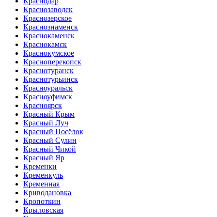
Краснодар
Краснозаводск
Краснозерское
Краснознаменск
Краснокаменск
Краснокамск
Краснокумское
Красноперекопск
Краснотуранск
Краснотурьинск
Красноуральск
Красноуфимск
Красноярск
Красный Крым
Красный Луч
Красный Посёлок
Красный Сулин
Красный Чикой
Красный Яр
Кременки
Кременкуль
Кременная
Криводановка
Кропоткин
Крыловская