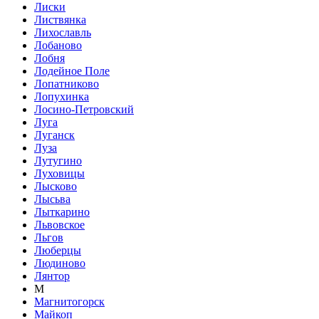
Лиски
Листвянка
Лихославль
Лобаново
Лобня
Лодейное Поле
Лопатниково
Лопухинка
Лосино-Петровский
Луга
Луганск
Луза
Лутугино
Луховицы
Лысково
Лысьва
Лыткарино
Львовское
Льгов
Люберцы
Людиново
Лянтор
М
Магнитогорск
Майкоп