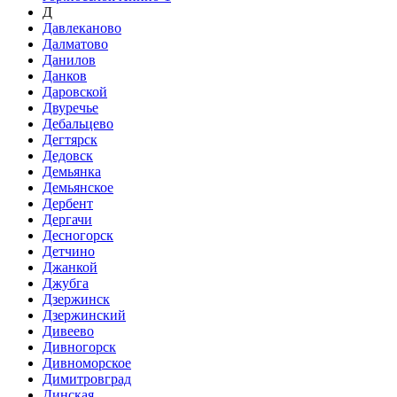
Д
Давлеканово
Далматово
Данилов
Данков
Даровской
Двуречье
Дебальцево
Дегтярск
Дедовск
Демьянка
Демьянское
Дербент
Дергачи
Десногорск
Детчино
Джанкой
Джубга
Дзержинск
Дзержинский
Дивеево
Дивногорск
Дивноморское
Димитровград
Динская