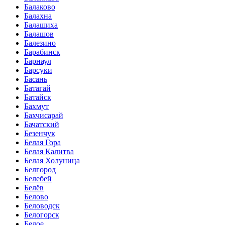
Балаково
Балахна
Балашиха
Балашов
Балезино
Барабинск
Барнаул
Барсуки
Басань
Батагай
Батайск
Бахмут
Бахчисарай
Бачатский
Безенчук
Белая Гора
Белая Калитва
Белая Холуница
Белгород
Белебей
Белёв
Белово
Беловодск
Белогорск
Белое