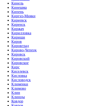
Кинель
Кинешма
Кипень
Киргиз-Мияки
Киреевск
Киренск
Киржач
Кирилловка
Кириши
Киров
Кировград
Кирово-Чепецк
Кировск
Кировский
Кировское
Кирс
Киселевск
Кисловка
Кисловодск
Клименки
Климово
Клин
Клинцы
Ковдор
Ковров