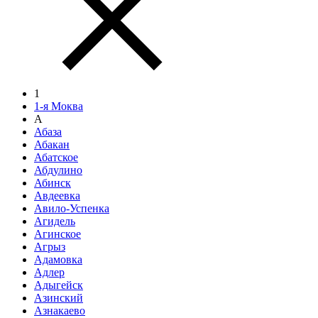
1
1-я Моква
А
Абаза
Абакан
Абатское
Абдулино
Абинск
Авдеевка
Авило-Успенка
Агидель
Агинское
Агрыз
Адамовка
Адлер
Адыгейск
Азинский
Азнакаево