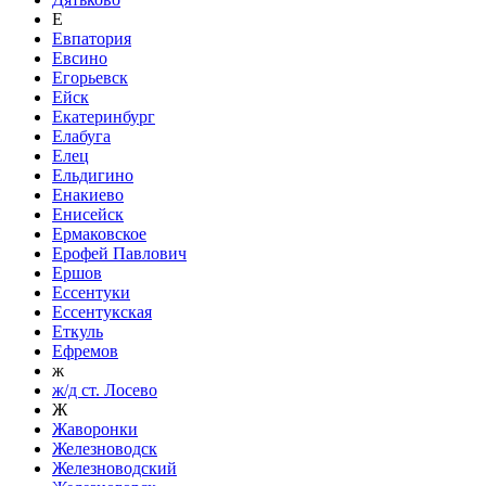
Е
Евпатория
Евсино
Егорьевск
Ейск
Екатеринбург
Елабуга
Елец
Ельдигино
Енакиево
Енисейск
Ермаковское
Ерофей Павлович
Ершов
Ессентуки
Ессентукская
Еткуль
Ефремов
ж
ж/д ст. Лосево
Ж
Жаворонки
Железноводск
Железноводский