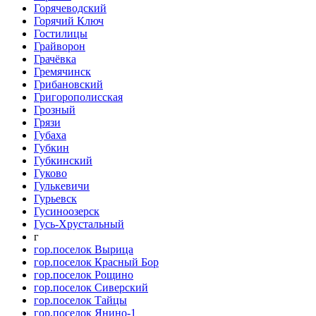
Горячеводский
Горячий Ключ
Гостилицы
Грайворон
Грачёвка
Гремячинск
Грибановский
Григорополисская
Грозный
Грязи
Губаха
Губкин
Губкинский
Гуково
Гулькевичи
Гурьевск
Гусиноозерск
Гусь-Хрустальный
г
гор.поселок Вырица
гор.поселок Красный Бор
гор.поселок Рощино
гор.поселок Сиверский
гор.поселок Тайцы
гор.поселок Янино-1