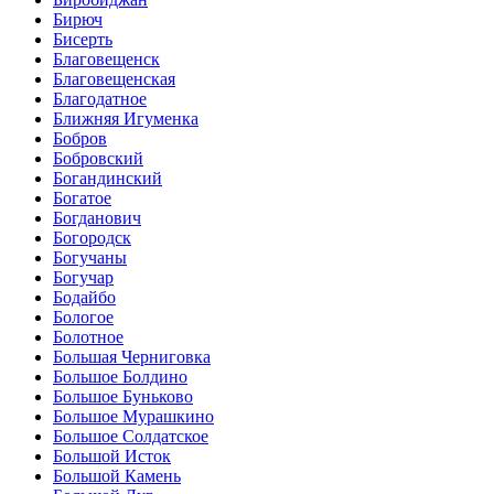
Бирюч
Бисерть
Благовещенск
Благовещенская
Благодатное
Ближняя Игуменка
Бобров
Бобровский
Богандинский
Богатое
Богданович
Богородск
Богучаны
Богучар
Бодайбо
Бологое
Болотное
Большая Черниговка
Большое Болдино
Большое Буньково
Большое Мурашкино
Большое Солдатское
Большой Исток
Большой Камень