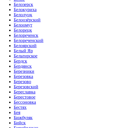
Белозерск
Белокуриха
Белолуцк
Белоозёрский
Белоомут
Белорецк
Белореченск
Белореченский
Белоярский
Белый Яр
Бельтирское
Бердск
Бердянск
Березники
Березовка
Березово
Березовский
Береславка
Берестовое
Бессоновка
Бестях
Бея
Бижбуляк
Бийск
Биробиджан