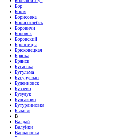
Большой Луг
Бор
Борзя
Борисовка
Борисоглебск
Боровичи
Боровск
Боровский
Бронницы
Брюховецкая
Брянка
Брянск
Бугаевка
Бугульма
Бугуруслан
Буденновск
Бузаево
Бузулук
Булгаково
Бутурлиновка
Быково
В
Валдай
Валуйки
Варваровка