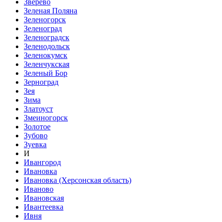
Зверево
Зеленая Поляна
Зеленогорск
Зеленоград
Зеленоградск
Зеленодольск
Зеленокумск
Зеленчукская
Зеленый Бор
Зерноград
Зея
Зима
Златоуст
Змеиногорск
Золотое
Зубово
Зуевка
И
Ивангород
Ивановка
Ивановка (Херсонская область)
Иваново
Ивановская
Ивантеевка
Ивня