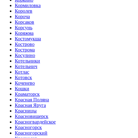
Кормиловка
Королев
Короча
Корсаков
Корсунь
Коряжма
Костомукша
Кострово
Кострома
Косулино
Котельники
Котельнич
Котлас
Котовск
Коченево
Кошки
Краматорск
Красная Поляна
Красная Яруга
Красницы
Красновишерск
Красногвардейское
Красногорск
Красногорский