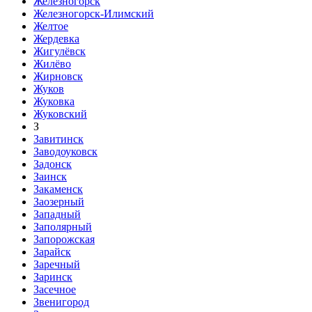
Железногорск
Железногорск-Илимский
Желтое
Жердевка
Жигулёвск
Жилёво
Жирновск
Жуков
Жуковка
Жуковский
З
Завитинск
Заводоуковск
Задонск
Заинск
Закаменск
Заозерный
Западный
Заполярный
Запорожская
Зарайск
Заречный
Заринск
Засечное
Звенигород