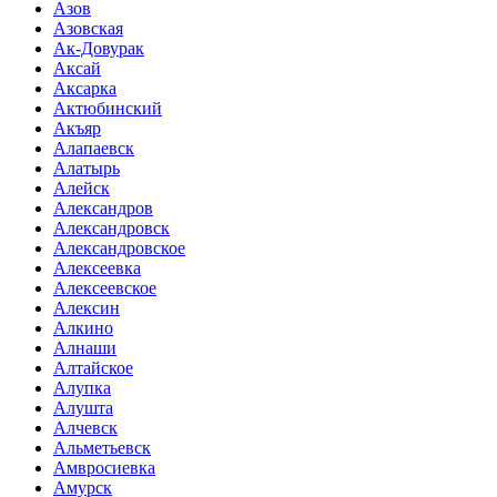
Азов
Азовская
Ак-Довурак
Аксай
Аксарка
Актюбинский
Акъяр
Алапаевск
Алатырь
Алейск
Александров
Александровск
Александровское
Алексеевка
Алексеевское
Алексин
Алкино
Алнаши
Алтайское
Алупка
Алушта
Алчевск
Альметьевск
Амвросиевка
Амурск