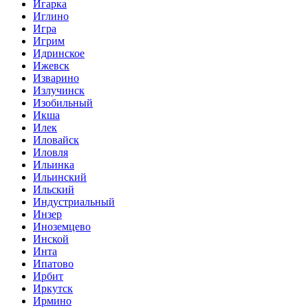
Игарка
Иглино
Игра
Игрим
Идринское
Ижевск
Изварино
Излучинск
Изобильный
Икша
Илек
Иловайск
Иловля
Ильинка
Ильинский
Ильский
Индустриальный
Инзер
Иноземцево
Инской
Инта
Ипатово
Ирбит
Иркутск
Ирмино