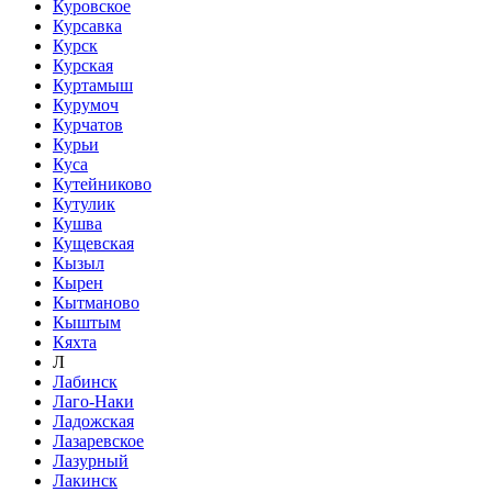
Куровское
Курсавка
Курск
Курская
Куртамыш
Курумоч
Курчатов
Курьи
Куса
Кутейниково
Кутулик
Кушва
Кущевская
Кызыл
Кырен
Кытманово
Кыштым
Кяхта
Л
Лабинск
Лаго-Наки
Ладожская
Лазаревское
Лазурный
Лакинск