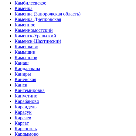
Камбилеевское
Каменка
Каменка (Запорожская область)
Каменка-Днепровская
Каменное
Каменномостский
Каменск-Уральский
Каменск-Шахтинский
Камешково
Камышин
Камышлов
Канаш
Кандалакша
Кандры
Каневская
Канск
Кантемировка
Капустино
Карабаново
Караидель
Карасук
Карачев
Каргат
Каргополь
Кардымово