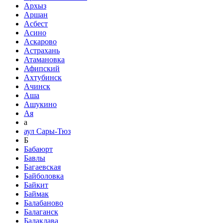
Архыз
Аршан
Асбест
Асино
Аскарово
Астрахань
Атамановка
Афипский
Ахтубинск
Ачинск
Аша
Ашукино
Ая
а
аул Сары-Тюз
Б
Бабаюрт
Бавлы
Багаевская
Байболовка
Байкит
Баймак
Балабаново
Балаганск
Балаклава