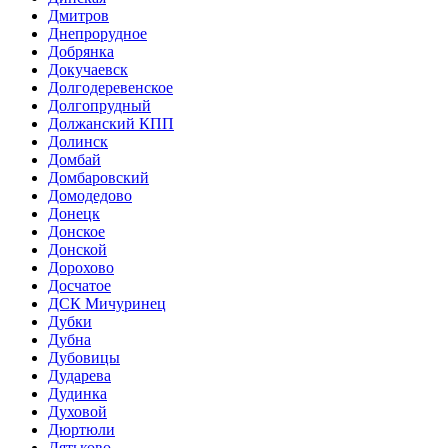
Дмитров
Днепрорудное
Добрянка
Докучаевск
Долгодеревенское
Долгопрудный
Должанский КПП
Долинск
Домбай
Домбаровский
Домодедово
Донецк
Донское
Донской
Дорохово
Досчатое
ДСК Мичуринец
Дубки
Дубна
Дубовицы
Дударева
Дудинка
Духовой
Дюртюли
Дятьково