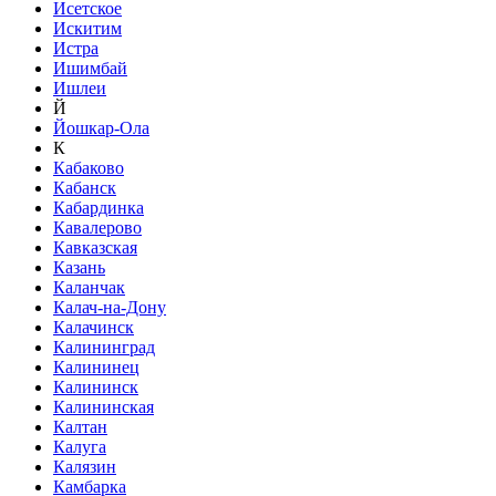
Исетское
Искитим
Истра
Ишимбай
Ишлеи
Й
Йошкар-Ола
К
Кабаково
Кабанск
Кабардинка
Кавалерово
Кавказская
Казань
Каланчак
Калач-на-Дону
Калачинск
Калининград
Калининец
Калининск
Калининская
Калтан
Калуга
Калязин
Камбарка