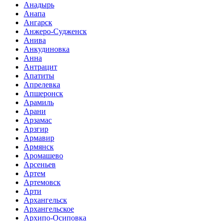
Анадырь
Анапа
Ангарск
Анжеро-Судженск
Анива
Анкудиновка
Анна
Антрацит
Апатиты
Апрелевка
Апшеронск
Арамиль
Арани
Арзамас
Арзгир
Армавир
Армянск
Аромашево
Арсеньев
Артем
Артемовск
Арти
Архангельск
Архангельское
Архипо-Осиповка