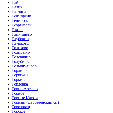
Гай
Галич
Гатчина
Геленджик
Геническ
Георгиевск
Глазов
Глинищево
Глубокий
Глушково
Голиково
Голицыно
Головчино
Голубицкая
Голышманово
Гордино
Горки-10
Горки-2
Горловка
Горно-Алтайск
Горное
Горные Ключи
Горный (Двуреченский сп)
Гороховец
Горское