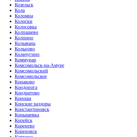
Козельск
Кола
Коломна
Колоски
Колосовка
Колпашево
Колпино
Колывань
Кольцово
Кольчугино
Коммунар
Комсомольск-на-Амуре
Комсомольский
Комсомольское
Конаково
Кондопога
Кондратово
Коноша
Конские раздоры
Константиновск
Конышевка
Копейск
Коренево
Кореновск
Коркино