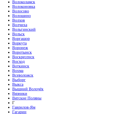
Волоколамск
Волоконовка
Волосово
Волошино
Волхов
Волчиха
Вольгинский
Вольск
Воргашор
Воркута
Воронеж
Воротынск
Воскресенск
Восход
Воткинск
Вохма
Всеволожск
Выборг
Выкса
Вышний Волочёк
Вязники
Вятские Поляны
Г
Гаврилов-Ям
Гагарин