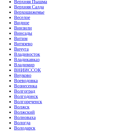
Верхняя Пышма
Верхняя Салда
Верхошижемье
Веселое
Видное
Винзили
Винсады
Витим
Витязево
Вичуга
Владивосток
Владикавказ
Владимир
ВНИИССОК
Внуково
Воеводовка
Вознесенка
Волгоград
Волгодонск
Волгореченск
Волжск
Волжский
Волноваха
Вологда
Володарск