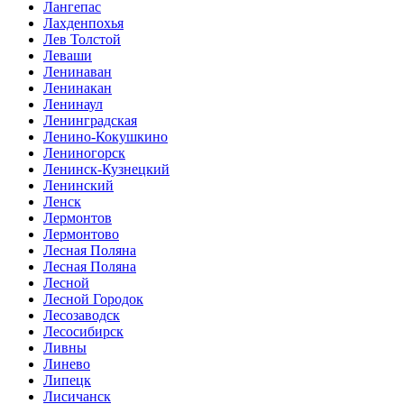
Лангепас
Лахденпохья
Лев Толстой
Леваши
Ленинаван
Ленинакан
Ленинаул
Ленинградская
Ленино-Кокушкино
Лениногорск
Ленинск-Кузнецкий
Ленинский
Ленск
Лермонтов
Лермонтово
Лесная Поляна
Лесная Поляна
Лесной
Лесной Городок
Лесозаводск
Лесосибирск
Ливны
Линево
Липецк
Лисичанск