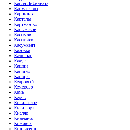
Карла Либкнехта
Кармаскалы
Карпинск
Карталы
Картмазово
Карымское
Касимов
Каспийск
Касумкент
Каховка
Качканар
Качуг
Кашин
Кашино
Кашира
Кедровый
Кемерово
Кемь
Керчь
Кизильское
Кизилюрт
Кизляр
Кильмезь
Кимовск
Кингисепп