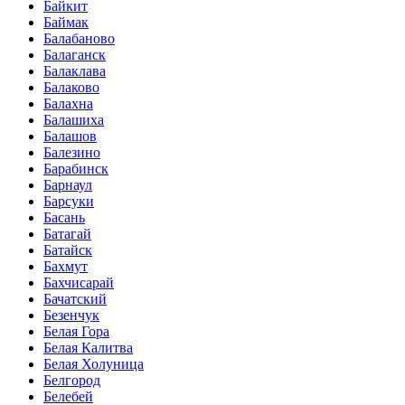
Байкит
Баймак
Балабаново
Балаганск
Балаклава
Балаково
Балахна
Балашиха
Балашов
Балезино
Барабинск
Барнаул
Барсуки
Басань
Батагай
Батайск
Бахмут
Бахчисарай
Бачатский
Безенчук
Белая Гора
Белая Калитва
Белая Холуница
Белгород
Белебей