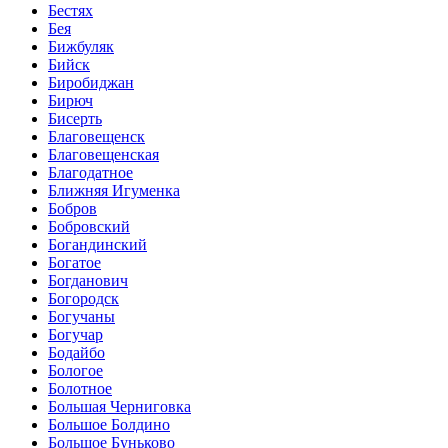
Бестях
Бея
Бижбуляк
Бийск
Биробиджан
Бирюч
Бисерть
Благовещенск
Благовещенская
Благодатное
Ближняя Игуменка
Бобров
Бобровский
Богандинский
Богатое
Богданович
Богородск
Богучаны
Богучар
Бодайбо
Бологое
Болотное
Большая Черниговка
Большое Болдино
Большое Буньково