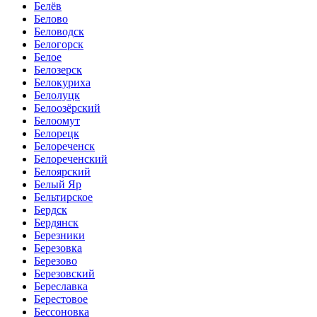
Белёв
Белово
Беловодск
Белогорск
Белое
Белозерск
Белокуриха
Белолуцк
Белоозёрский
Белоомут
Белорецк
Белореченск
Белореченский
Белоярский
Белый Яр
Бельтирское
Бердск
Бердянск
Березники
Березовка
Березово
Березовский
Береславка
Берестовое
Бессоновка