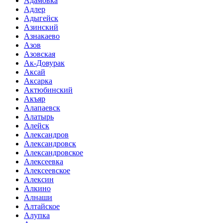
Адамовка
Адлер
Адыгейск
Азинский
Азнакаево
Азов
Азовская
Ак-Довурак
Аксай
Аксарка
Актюбинский
Акъяр
Алапаевск
Алатырь
Алейск
Александров
Александровск
Александровское
Алексеевка
Алексеевское
Алексин
Алкино
Алнаши
Алтайское
Алупка