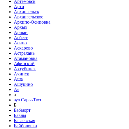
Артемовск
Арти
Архангельск
Архангельское
Архипо-Осиповка
Архыз
Аршан
Асбест
Асино
Аскарово
Астрахань
Атамановка
Афипский
Ахтубинск
Ачинск
Аша
Ашукино
Ая
а
аул Сары-Тюз
Б
Бабаюрт
Бавлы
Багаевская
Байболовка