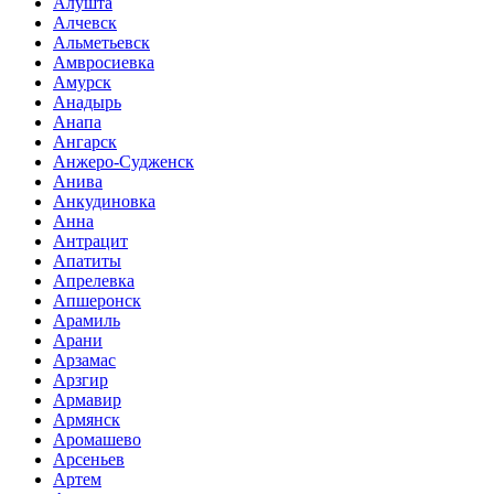
Алушта
Алчевск
Альметьевск
Амвросиевка
Амурск
Анадырь
Анапа
Ангарск
Анжеро-Судженск
Анива
Анкудиновка
Анна
Антрацит
Апатиты
Апрелевка
Апшеронск
Арамиль
Арани
Арзамас
Арзгир
Армавир
Армянск
Аромашево
Арсеньев
Артем