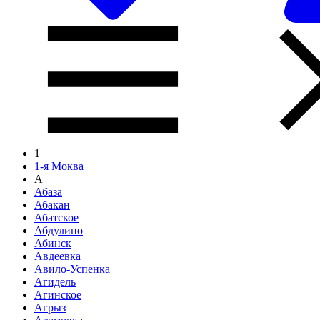
1
1-я Моква
А
Абаза
Абакан
Абатское
Абдулино
Абинск
Авдеевка
Авило-Успенка
Агидель
Агинское
Агрыз