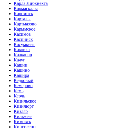
Карла Либкнехта
Кармаскалы
Карпинск
Карталы
Картмазово
Карымское
Касимов
Каспийск
Касумкент
Каховка
Качканар
Качуг
Кашин
Кашино
Кашира
Кедровый
Кемерово
Кемь
Керчь
Кизильское
Кизилюрт
Кизляр
Кильмезь
Кимовск
Кингисепп