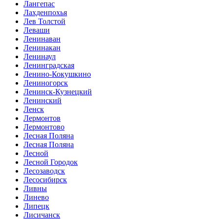
Лангепас
Лахденпохья
Лев Толстой
Леваши
Ленинаван
Ленинакан
Ленинаул
Ленинградская
Ленино-Кокушкино
Лениногорск
Ленинск-Кузнецкий
Ленинский
Ленск
Лермонтов
Лермонтово
Лесная Поляна
Лесная Поляна
Лесной
Лесной Городок
Лесозаводск
Лесосибирск
Ливны
Линево
Липецк
Лисичанск