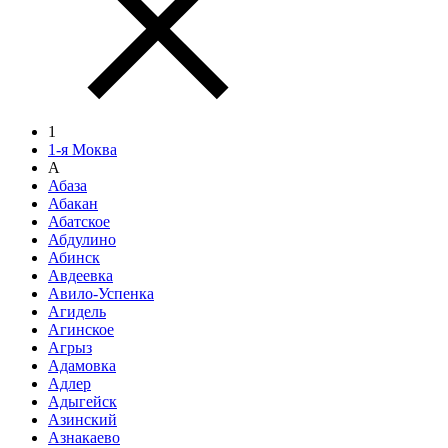
1
1-я Моква
А
Абаза
Абакан
Абатское
Абдулино
Абинск
Авдеевка
Авило-Успенка
Агидель
Агинское
Агрыз
Адамовка
Адлер
Адыгейск
Азинский
Азнакаево