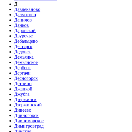
Д
Давлеканово
Далматово
Данилов
Данков
Даровской
Двуречье
Дебальцево
Дегтярск
Дедовск
Демьянка
Демьянское
Дербент
Дергачи
Десногорск
Детчино
Джанкой
Джубга
Дзержинск
Дзержинский
Дивеево
Дивногорск
Дивноморское
Димитровград
Динская