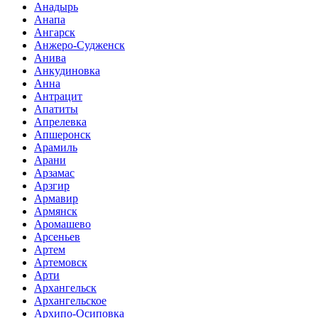
Анадырь
Анапа
Ангарск
Анжеро-Судженск
Анива
Анкудиновка
Анна
Антрацит
Апатиты
Апрелевка
Апшеронск
Арамиль
Арани
Арзамас
Арзгир
Армавир
Армянск
Аромашево
Арсеньев
Артем
Артемовск
Арти
Архангельск
Архангельское
Архипо-Осиповка