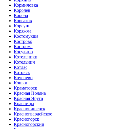
Кормиловка
Королев
Короча
Корсаков
Корсунь
Коряжма
Костомукша
Кострово
Кострома
Косулино
Котельники
Котельнич
Котлас
Котовск
Коченево
Кошки
Краматорск
Красная Поляна
Красная Яруга
Красницы
Красновишерск
Красногвардейское
Красногорск
Красногорский