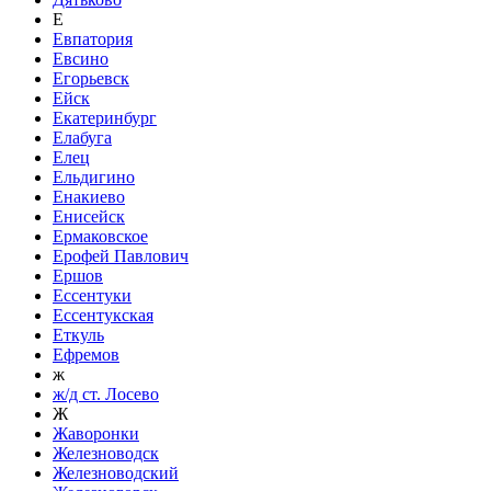
Е
Евпатория
Евсино
Егорьевск
Ейск
Екатеринбург
Елабуга
Елец
Ельдигино
Енакиево
Енисейск
Ермаковское
Ерофей Павлович
Ершов
Ессентуки
Ессентукская
Еткуль
Ефремов
ж
ж/д ст. Лосево
Ж
Жаворонки
Железноводск
Железноводский