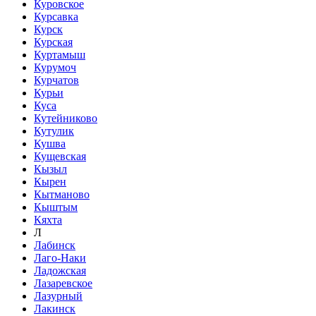
Куровское
Курсавка
Курск
Курская
Куртамыш
Курумоч
Курчатов
Курьи
Куса
Кутейниково
Кутулик
Кушва
Кущевская
Кызыл
Кырен
Кытманово
Кыштым
Кяхта
Л
Лабинск
Лаго-Наки
Ладожская
Лазаревское
Лазурный
Лакинск