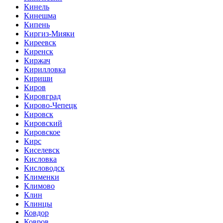
Кинель
Кинешма
Кипень
Киргиз-Мияки
Киреевск
Киренск
Киржач
Кирилловка
Кириши
Киров
Кировград
Кирово-Чепецк
Кировск
Кировский
Кировское
Кирс
Киселевск
Кисловка
Кисловодск
Клименки
Климово
Клин
Клинцы
Ковдор
Ковров