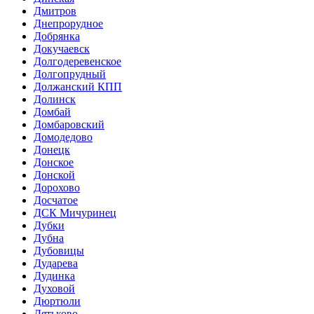
Дмитров
Днепрорудное
Добрянка
Докучаевск
Долгодеревенское
Долгопрудный
Должанский КПП
Долинск
Домбай
Домбаровский
Домодедово
Донецк
Донское
Донской
Дорохово
Досчатое
ДСК Мичуринец
Дубки
Дубна
Дубовицы
Дударева
Дудинка
Духовой
Дюртюли
Дятьково