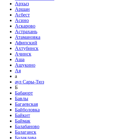
Архыз
Аршан
Асбест
Асино
Аскарово
Астрахань
Атамановка
Афипский
Ахтубинск
Ачинск
Аша
Ашукино
Ая
а
аул Сары-Тюз
Б
Бабаюрт
Бавлы
Багаевская
Байболовка
Байкит
Баймак
Балабаново
Балаганск
Балаклава