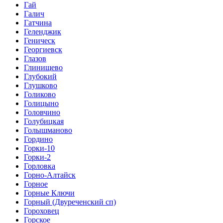
Гай
Галич
Гатчина
Геленджик
Геническ
Георгиевск
Глазов
Глинищево
Глубокий
Глушково
Голиково
Голицыно
Головчино
Голубицкая
Голышманово
Гордино
Горки-10
Горки-2
Горловка
Горно-Алтайск
Горное
Горные Ключи
Горный (Двуреченский сп)
Гороховец
Горское