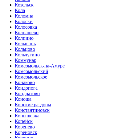
Козельск
Кола
Коломна
Колоски
Колосовка
Колпашево
Колпино
Колывань
Кольцово
Кольчугино
Коммунар
Комсомольск-на-Амуре
Комсомольский
Комсомольское
Конаково
Кондопога
Кондратово
Коноша
Конские раздоры
Константиновск
Конышевка
Копейск
Коренево
Кореновск
Коркино