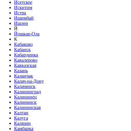
Исетское
Искитим
Истра
Ишимбай
Ишлеи
Й
Йошкар-Ола
К
Кабаково
Кабанск
Кабардинка
Кавалерово
Кавказская
Казань
Каланчак
Калач-на-Дону
Калачинск
Калининград
Калининец
Калининск
Калининская
Калтан
Калуга
Калязин
Камбарка