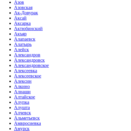
Азов
Азовская
Ак-Довурак
Аксай
Аксарка
Актюбинский
Акъяр
Алапаевск
Алатырь
Алейск
Александров
Александровск
Александровское
Алексеевка
Алексеевское
Алексин
Алкино
Алнаши
Алтайское
Алупка
Алушта
Алчевск
Альметьевск
Амвросиевка
Амурск