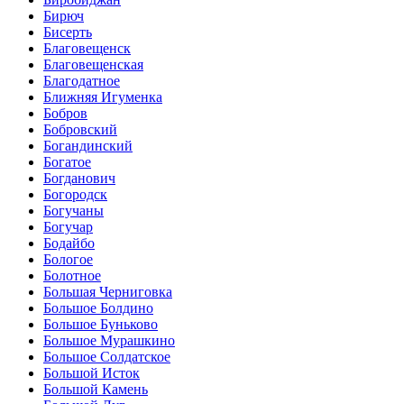
Бирюч
Бисерть
Благовещенск
Благовещенская
Благодатное
Ближняя Игуменка
Бобров
Бобровский
Богандинский
Богатое
Богданович
Богородск
Богучаны
Богучар
Бодайбо
Бологое
Болотное
Большая Черниговка
Большое Болдино
Большое Буньково
Большое Мурашкино
Большое Солдатское
Большой Исток
Большой Камень