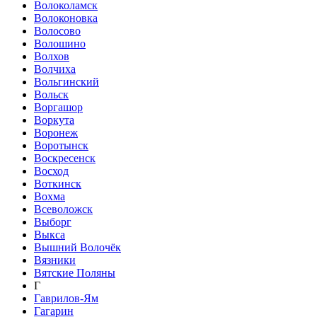
Волоколамск
Волоконовка
Волосово
Волошино
Волхов
Волчиха
Вольгинский
Вольск
Воргашор
Воркута
Воронеж
Воротынск
Воскресенск
Восход
Воткинск
Вохма
Всеволожск
Выборг
Выкса
Вышний Волочёк
Вязники
Вятские Поляны
Г
Гаврилов-Ям
Гагарин