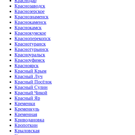
Краснодар
Краснозаводск
Краснозерское
Краснознаменск
Краснокаменск
Краснокамск
Краснокумское
Красноперекопск
Краснотуранск
Краснотурьинск
Красноуральск
Красноуфимск
Красноярск
Красный Крым
Красный Луч
Красный Посёлок
Красный Сулин
Красный Чикой
Красный Яр
Кременки
Кременкуль
Кременная
Криводановка
Кропоткин
Крыловская