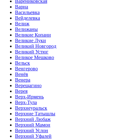
Варениковская
Варна
Васильевка
Вейделевка
Велиж
Велижаны
Великие Копани
Великие Луки
Великий Новгород
Великий Устюг
Великое Мешково
Вельск
Венгерово
Венёв
Венера
Верещагино
Верея
Верх-Ирмень
Верх-Тула
Верхнеуральск
Верхние Татышлы
Верхний Любаж
Верхний Мамон
Верхний Услон
Верхний Уфалей