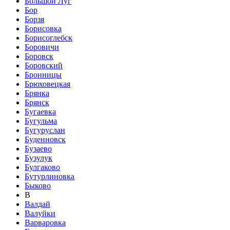
Большой Луг
Бор
Борзя
Борисовка
Борисоглебск
Боровичи
Боровск
Боровский
Бронницы
Брюховецкая
Брянка
Брянск
Бугаевка
Бугульма
Бугуруслан
Буденновск
Бузаево
Бузулук
Булгаково
Бутурлиновка
Быково
В
Валдай
Валуйки
Варваровка