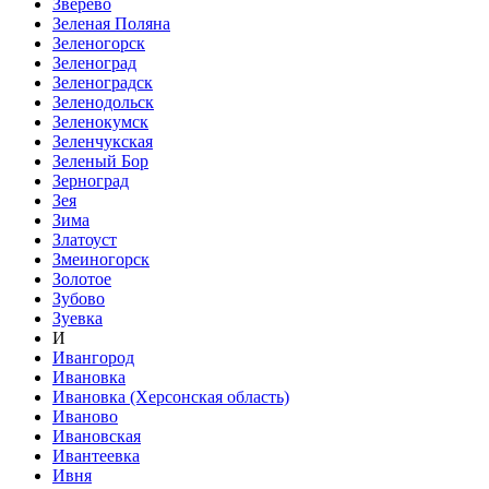
Зверево
Зеленая Поляна
Зеленогорск
Зеленоград
Зеленоградск
Зеленодольск
Зеленокумск
Зеленчукская
Зеленый Бор
Зерноград
Зея
Зима
Златоуст
Змеиногорск
Золотое
Зубово
Зуевка
И
Ивангород
Ивановка
Ивановка (Херсонская область)
Иваново
Ивановская
Ивантеевка
Ивня