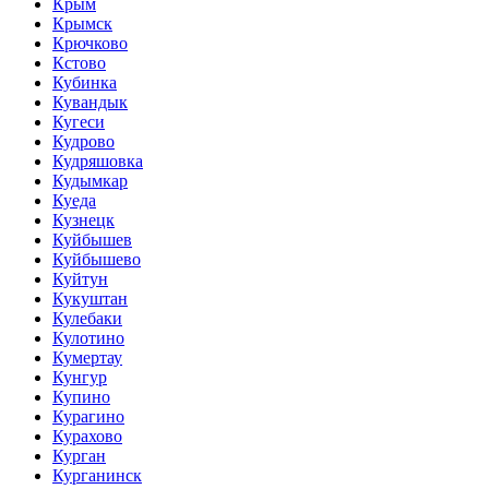
Крым
Крымск
Крючково
Кстово
Кубинка
Кувандык
Кугеси
Кудрово
Кудряшовка
Кудымкар
Куеда
Кузнецк
Куйбышев
Куйбышево
Куйтун
Кукуштан
Кулебаки
Кулотино
Кумертау
Кунгур
Купино
Курагино
Курахово
Курган
Курганинск