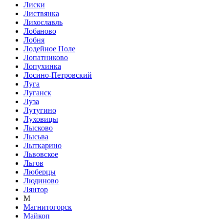
Лиски
Листвянка
Лихославль
Лобаново
Лобня
Лодейное Поле
Лопатниково
Лопухинка
Лосино-Петровский
Луга
Луганск
Луза
Лутугино
Луховицы
Лысково
Лысьва
Лыткарино
Львовское
Льгов
Люберцы
Людиново
Лянтор
М
Магнитогорск
Майкоп