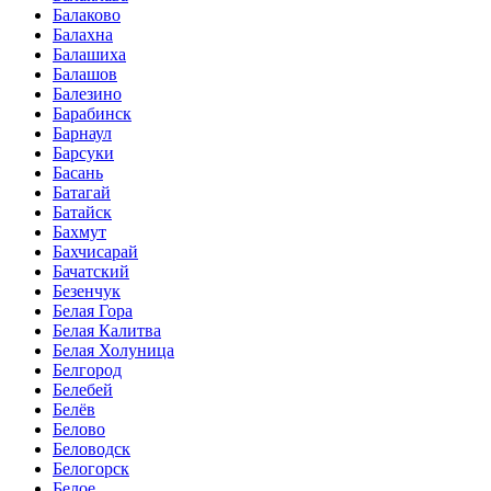
Балаково
Балахна
Балашиха
Балашов
Балезино
Барабинск
Барнаул
Барсуки
Басань
Батагай
Батайск
Бахмут
Бахчисарай
Бачатский
Безенчук
Белая Гора
Белая Калитва
Белая Холуница
Белгород
Белебей
Белёв
Белово
Беловодск
Белогорск
Белое