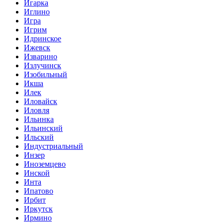
Игарка
Иглино
Игра
Игрим
Идринское
Ижевск
Изварино
Излучинск
Изобильный
Икша
Илек
Иловайск
Иловля
Ильинка
Ильинский
Ильский
Индустриальный
Инзер
Иноземцево
Инской
Инта
Ипатово
Ирбит
Иркутск
Ирмино