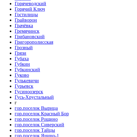
Горячеводский
Горячий Ключ
Гостилицы
Грайворон
Грачёвка
Гремячинск
Грибановский
Григорополисская
Грозный
Грязи
Губаха
Губкин
Губкинский
Гуково
Гулькевичи
Гурьевск
Гусиноозерск
Гусь-Хрустальный
г
гор.поселок Вырица
гор.поселок Красный Бор
гор.поселок Рощино
гор.поселок Сиверский
гор.поселок Тайцы
гор.поселок Янино-1