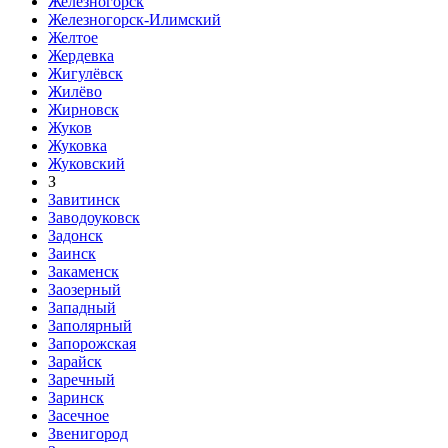
Железногорск
Железногорск-Илимский
Желтое
Жердевка
Жигулёвск
Жилёво
Жирновск
Жуков
Жуковка
Жуковский
З
Завитинск
Заводоуковск
Задонск
Заинск
Закаменск
Заозерный
Западный
Заполярный
Запорожская
Зарайск
Заречный
Заринск
Засечное
Звенигород