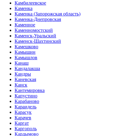
Камбилеевское
Каменка
Каменка (Запорожская область)
Каменка-Днепровская
Каменное
Каменномостский
Каменск-Уральский
Каменск-Шахтинский
Камешково
Камышин
Камышлов
Канаш
Кандалакша
Кандры
Каневская
Канск
Кантемировка
Капустино
Карабаново
Караидель
Карасук
Карачев
Каргат
Каргополь
Кардымово