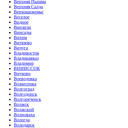
Верхняя Пышма
Верхняя Салда
Верхошижемье
Веселое
Видное
Винзили
Винсады
Витим
Витязево
Вичуга
Владивосток
Владикавказ
Владимир
ВНИИССОК
Внуково
Воеводовка
Вознесенка
Волгоград
Волгодонск
Волгореченск
Волжск
Волжский
Волноваха
Вологда
Володарск