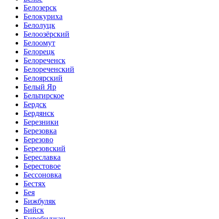
Белозерск
Белокуриха
Белолуцк
Белоозёрский
Белоомут
Белорецк
Белореченск
Белореченский
Белоярский
Белый Яр
Бельтирское
Бердск
Бердянск
Березники
Березовка
Березово
Березовский
Береславка
Берестовое
Бессоновка
Бестях
Бея
Бижбуляк
Бийск
Биробиджан