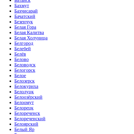
Батайск
Бахмут
Бахчисарай
Бачатский
Безенчук
Белая Гора
Белая Калитва
Белая Холуница
Белгород
Белебей
Белёв
Белово
Беловодск
Белогорск
Белое
Белозерск
Белокуриха
Белолуцк
Белоозёрский
Белоомут
Белорецк
Белореченск
Белореченский
Белоярский
Белый Яр