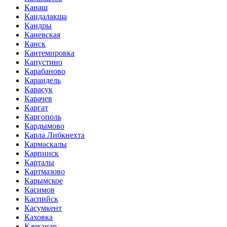
Канаш
Кандалакша
Кандры
Каневская
Канск
Кантемировка
Капустино
Карабаново
Караидель
Карасук
Карачев
Каргат
Каргополь
Кардымово
Карла Либкнехта
Кармаскалы
Карпинск
Карталы
Картмазово
Карымское
Касимов
Каспийск
Касумкент
Каховка
Качканар