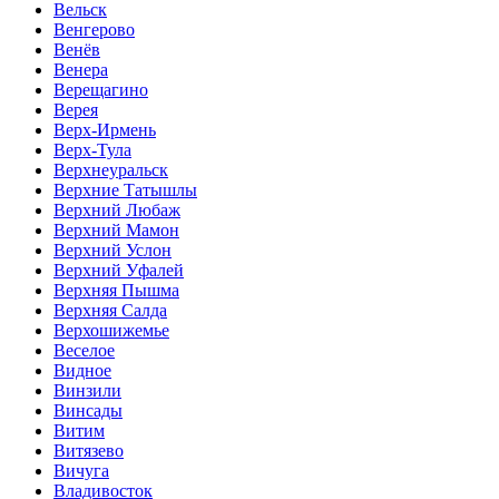
Вельск
Венгерово
Венёв
Венера
Верещагино
Верея
Верх-Ирмень
Верх-Тула
Верхнеуральск
Верхние Татышлы
Верхний Любаж
Верхний Мамон
Верхний Услон
Верхний Уфалей
Верхняя Пышма
Верхняя Салда
Верхошижемье
Веселое
Видное
Винзили
Винсады
Витим
Витязево
Вичуга
Владивосток