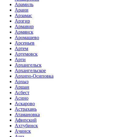
Арамиль
Арани
Арзамас
Арзгир
Армавир
Армянск
Аромашево
Арсеньев
Артем
Артемовск
Арти
Архангельск
Архангельское
Архипо-Осиповка
Архыз
Аршан
Асбест
Асино
Аскарово
Астрахань
Атамановка
Афипский
Ахтубинск
Ачинск
Аша