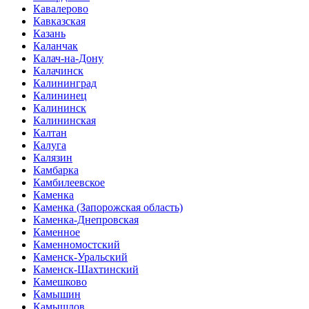
Кавалерово
Кавказская
Казань
Каланчак
Калач-на-Дону
Калачинск
Калининград
Калининец
Калининск
Калининская
Калтан
Калуга
Калязин
Камбарка
Камбилеевское
Каменка
Каменка (Запорожская область)
Каменка-Днепровская
Каменное
Каменномостский
Каменск-Уральский
Каменск-Шахтинский
Камешково
Камышин
Камышлов