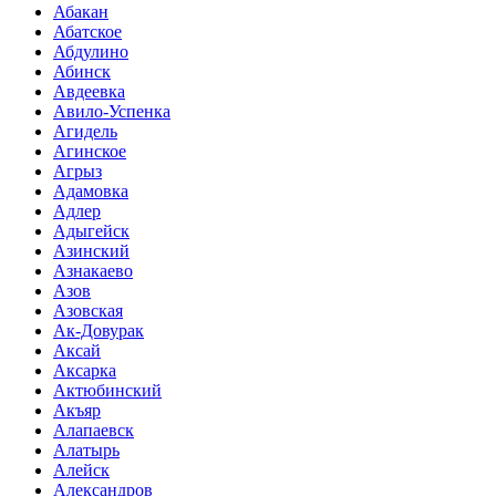
Абакан
Абатское
Абдулино
Абинск
Авдеевка
Авило-Успенка
Агидель
Агинское
Агрыз
Адамовка
Адлер
Адыгейск
Азинский
Азнакаево
Азов
Азовская
Ак-Довурак
Аксай
Аксарка
Актюбинский
Акъяр
Алапаевск
Алатырь
Алейск
Александров