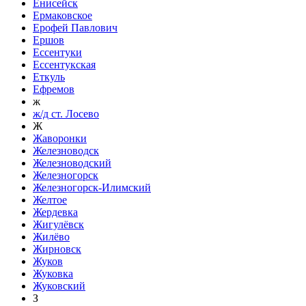
Енисейск
Ермаковское
Ерофей Павлович
Ершов
Ессентуки
Ессентукская
Еткуль
Ефремов
ж
ж/д ст. Лосево
Ж
Жаворонки
Железноводск
Железноводский
Железногорск
Железногорск-Илимский
Желтое
Жердевка
Жигулёвск
Жилёво
Жирновск
Жуков
Жуковка
Жуковский
З