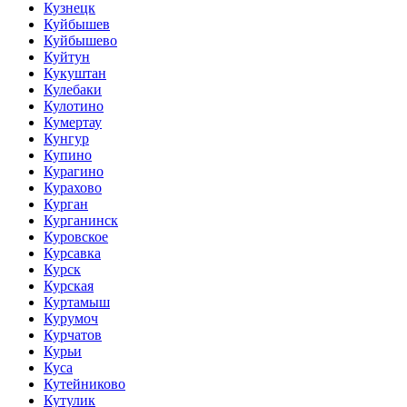
Кузнецк
Куйбышев
Куйбышево
Куйтун
Кукуштан
Кулебаки
Кулотино
Кумертау
Кунгур
Купино
Курагино
Курахово
Курган
Курганинск
Куровское
Курсавка
Курск
Курская
Куртамыш
Курумоч
Курчатов
Курьи
Куса
Кутейниково
Кутулик