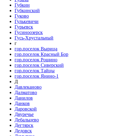
Губкин
Губкинский
Гуково
Гулькевичи
Гурьевск
Гусиноозерск
Гусь-Хрустальный
г
гор.поселок Вырица
гор.поселок Красный Бор
гор.поселок Рощино
гор.поселок Сиверский
гор.поселок Тайцы
гор.поселок Янино-1
Д
Давлеканово
Далматово
Данилов
Данков
Даровской
Двуречье
Дебальцево
Дегтярск
Дедовск