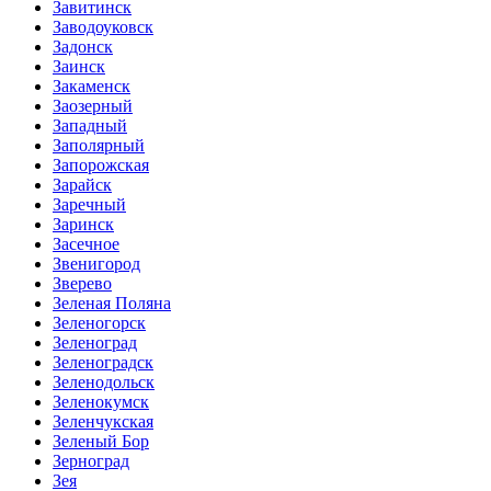
Завитинск
Заводоуковск
Задонск
Заинск
Закаменск
Заозерный
Западный
Заполярный
Запорожская
Зарайск
Заречный
Заринск
Засечное
Звенигород
Зверево
Зеленая Поляна
Зеленогорск
Зеленоград
Зеленоградск
Зеленодольск
Зеленокумск
Зеленчукская
Зеленый Бор
Зерноград
Зея