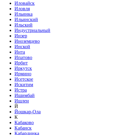
Иловайск
Иловля
Ильинка
Ильинский
Ильский
Индустриальный
Инзер
Иноземцево
Инской
Инта
Ипатово
Ирбит
Иркутск
Ирмино
Исетское
Искитим
Истра
Ишимбай
Ишлеи
Й
Йошкар-Ола
К
Кабаково
Кабанск
Кабардинка