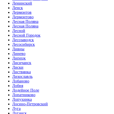
Ленинский
Ленск
Лермонтов
Лермонтово
Лесная Поляна
Лесная Поляна
Лесной
Лесной Городок
Лесозаводск
Лесосибирск
Ливны
Линево
Липецк
Лисичанск
Лиски
Листвянка
Лихославль
Лобаново
Лобня
Лодейное Поле
Лопатниково
Лопухинка
Лосино-Петровский
Луга
Луганск