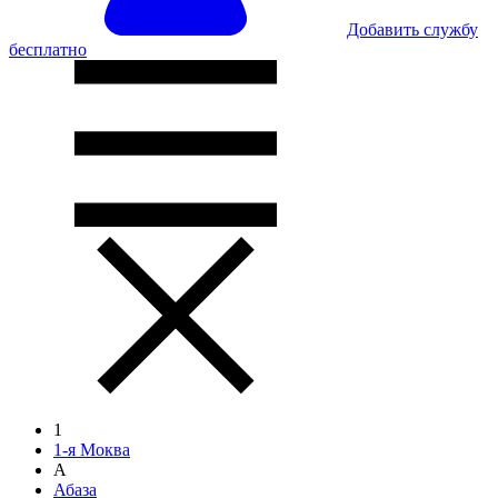
Добавить службу
бесплатно
1
1-я Моква
А
Абаза