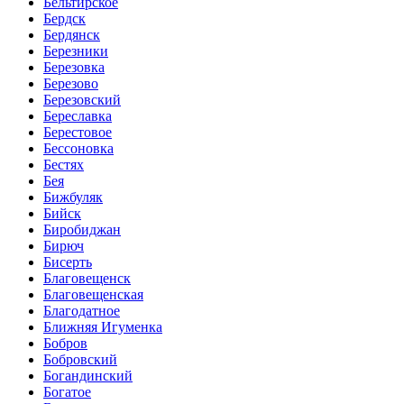
Бельтирское
Бердск
Бердянск
Березники
Березовка
Березово
Березовский
Береславка
Берестовое
Бессоновка
Бестях
Бея
Бижбуляк
Бийск
Биробиджан
Бирюч
Бисерть
Благовещенск
Благовещенская
Благодатное
Ближняя Игуменка
Бобров
Бобровский
Богандинский
Богатое