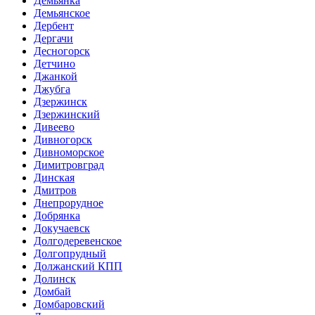
Демьянка
Демьянское
Дербент
Дергачи
Десногорск
Детчино
Джанкой
Джубга
Дзержинск
Дзержинский
Дивеево
Дивногорск
Дивноморское
Димитровград
Динская
Дмитров
Днепрорудное
Добрянка
Докучаевск
Долгодеревенское
Долгопрудный
Должанский КПП
Долинск
Домбай
Домбаровский