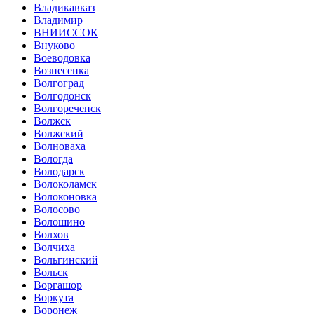
Владикавказ
Владимир
ВНИИССОК
Внуково
Воеводовка
Вознесенка
Волгоград
Волгодонск
Волгореченск
Волжск
Волжский
Волноваха
Вологда
Володарск
Волоколамск
Волоконовка
Волосово
Волошино
Волхов
Волчиха
Вольгинский
Вольск
Воргашор
Воркута
Воронеж