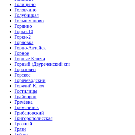
Голицыно
Головчино
Голубицкая
Голышманово
Гордино
Горки-10
Горки-2
Горловка
Горно-Алтайск
Горное
Горные Ключи
Горный (Двуреченский сп)
Гороховец
Горское
Горячеводский
Горячий Ключ
Гостилицы
Грайворон
Грачёвка
Гремячинск
Грибановский
Григорополисская
Грозный
Грязи
Губаха