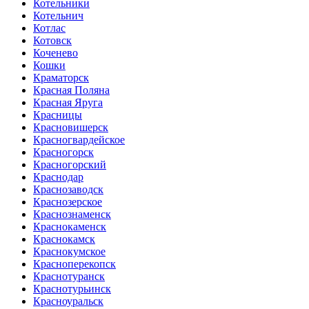
Котельники
Котельнич
Котлас
Котовск
Коченево
Кошки
Краматорск
Красная Поляна
Красная Яруга
Красницы
Красновишерск
Красногвардейское
Красногорск
Красногорский
Краснодар
Краснозаводск
Краснозерское
Краснознаменск
Краснокаменск
Краснокамск
Краснокумское
Красноперекопск
Краснотуранск
Краснотурьинск
Красноуральск