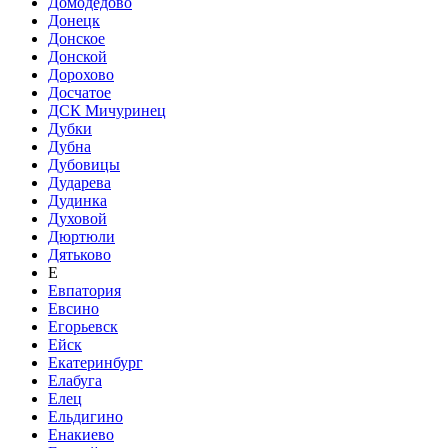
Домодедово
Донецк
Донское
Донской
Дорохово
Досчатое
ДСК Мичуринец
Дубки
Дубна
Дубовицы
Дударева
Дудинка
Духовой
Дюртюли
Дятьково
Е
Евпатория
Евсино
Егорьевск
Ейск
Екатеринбург
Елабуга
Елец
Ельдигино
Енакиево