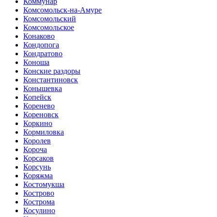
Коммунар
Комсомольск-на-Амуре
Комсомольский
Комсомольское
Конаково
Кондопога
Кондратово
Коноша
Конские раздоры
Константиновск
Конышевка
Копейск
Коренево
Кореновск
Коркино
Кормиловка
Королев
Короча
Корсаков
Корсунь
Коряжма
Костомукша
Кострово
Кострома
Косулино