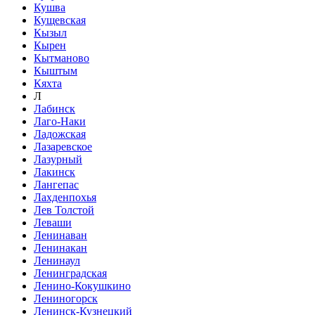
Кушва
Кущевская
Кызыл
Кырен
Кытманово
Кыштым
Кяхта
Л
Лабинск
Лаго-Наки
Ладожская
Лазаревское
Лазурный
Лакинск
Лангепас
Лахденпохья
Лев Толстой
Леваши
Ленинаван
Ленинакан
Ленинаул
Ленинградская
Ленино-Кокушкино
Лениногорск
Ленинск-Кузнецкий