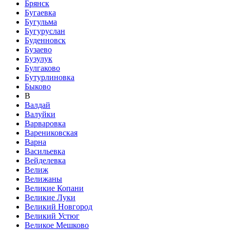
Брянск
Бугаевка
Бугульма
Бугуруслан
Буденновск
Бузаево
Бузулук
Булгаково
Бутурлиновка
Быково
В
Валдай
Валуйки
Варваровка
Варениковская
Варна
Васильевка
Вейделевка
Велиж
Велижаны
Великие Копани
Великие Луки
Великий Новгород
Великий Устюг
Великое Мешково