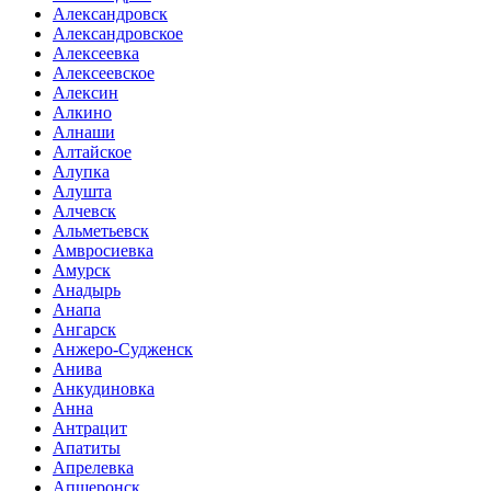
Александровск
Александровское
Алексеевка
Алексеевское
Алексин
Алкино
Алнаши
Алтайское
Алупка
Алушта
Алчевск
Альметьевск
Амвросиевка
Амурск
Анадырь
Анапа
Ангарск
Анжеро-Судженск
Анива
Анкудиновка
Анна
Антрацит
Апатиты
Апрелевка
Апшеронск