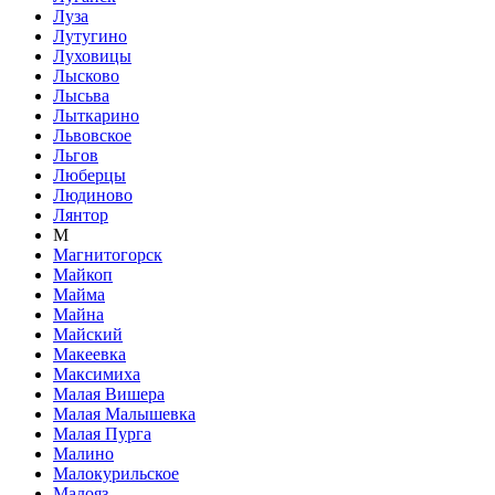
Луза
Лутугино
Луховицы
Лысково
Лысьва
Лыткарино
Львовское
Льгов
Люберцы
Людиново
Лянтор
М
Магнитогорск
Майкоп
Майма
Майна
Майский
Макеевка
Максимиха
Малая Вишера
Малая Малышевка
Малая Пурга
Малино
Малокурильское
Малояз