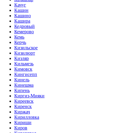
Качуг
Кашин
Кашино
Кашира
Кедровый
Кемерово
Кемь
Керчь
Кизильское
Кизилюрт
Кизляр
Кильмезь
Кимовск
Кингисепп
Кинель
Кинешма
Кипень
Киргиз-Мияки
Киреевск
Киренск
Киржач
Кирилловка
Кириши
Киров