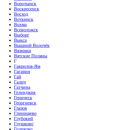
Воротынск
Воскресенск
Восход
Воткинск
Вохма
Всеволожск
Выборг
Выкса
Вышний Волочёк
Вязники
Вятские Поляны
Г
Гаврилов-Ям
Гагарин
Гай
Галич
Гатчина
Геленджик
Геническ
Георгиевск
Глазов
Глинищево
Глубокий
Глушково
Голиково