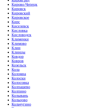
Кировград
Кирово-Чепецк
Кировск
Кировский
Кировское
Кирс
Киселевск
Кисловка
Кисловодск
Клименки
Климово
Клин
Клинцы
Ковдор
Ковров
Козельск
Кола
Коломна
Колоски
Колосовка
Колпашево
Колпино
Колывань
Кольцово
Кольчугино