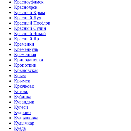
Красноуфимск
Красноярск
Красный Крым
Красный Луч
Красный Посёлок
Красный Сулин
Красный Чикой
Красный Яр
Кременки
Кременкуль
Кременная
Криводановка
Кропоткин
Крыловская
Крым
Крымск
Крючково
Кстово
Кубинка
Кувандык
Кугеси
Кудрово
Кудряшовка
Кудымкар
Куеда