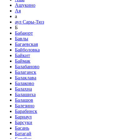
Ашукино
Ая
а
аул Сары-Тюз
Б
Бабаюрт
Бавлы
Багаевская
Байболовка
Байкит
Баймак
Балабаново
Балаганск
Балаклава
Балаково
Балахна
Балашиха
Балашов
Балезино
Барабинск
Барнаул
Барсуки
Басань
Батагай