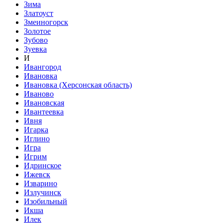
Зима
Златоуст
Змеиногорск
Золотое
Зубово
Зуевка
И
Ивангород
Ивановка
Ивановка (Херсонская область)
Иваново
Ивановская
Ивантеевка
Ивня
Игарка
Иглино
Игра
Игрим
Идринское
Ижевск
Изварино
Излучинск
Изобильный
Икша
Илек