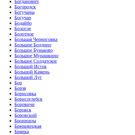
Богданович
Богородск
Богучаны
Богучар
Бодайбо
Бологое
Болотное
Большая Черниговка
Большое Болдино
Большое Буньково
Большое Мурашкино
Большое Солдатское
Большой Исток
Большой Камень
Большой Луг
Бор
Борзя
Борисовка
Борисоглебск
Боровичи
Боровск
Боровский
Бронницы
Брюховецкая
Брянка