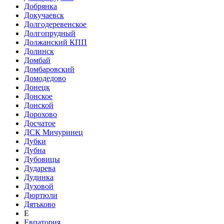
Добрянка
Докучаевск
Долгодеревенское
Долгопрудный
Должанский КПП
Долинск
Домбай
Домбаровский
Домодедово
Донецк
Донское
Донской
Дорохово
Досчатое
ДСК Мичуринец
Дубки
Дубна
Дубовицы
Дударева
Дудинка
Духовой
Дюртюли
Дятьково
Е
Евпатория