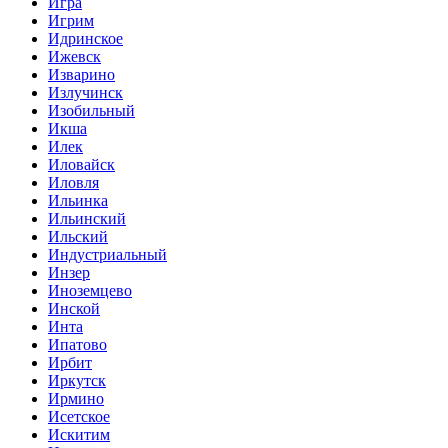
Игра
Игрим
Идринское
Ижевск
Изварино
Излучинск
Изобильный
Икша
Илек
Иловайск
Иловля
Ильинка
Ильинский
Ильский
Индустриальный
Инзер
Иноземцево
Инской
Инта
Ипатово
Ирбит
Иркутск
Ирмино
Исетское
Искитим