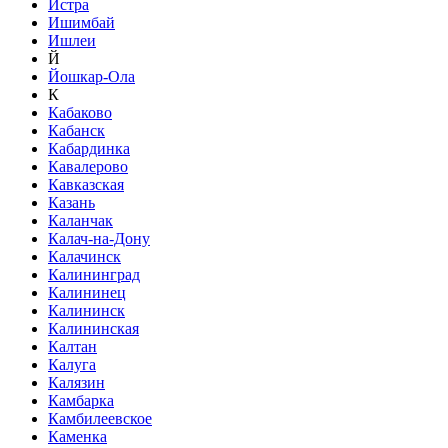
Истра
Ишимбай
Ишлеи
Й
Йошкар-Ола
К
Кабаково
Кабанск
Кабардинка
Кавалерово
Кавказская
Казань
Каланчак
Калач-на-Дону
Калачинск
Калининград
Калининец
Калининск
Калининская
Калтан
Калуга
Калязин
Камбарка
Камбилеевское
Каменка