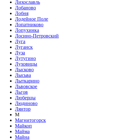
Лихославль
Лобаново
Лобня
Лодейное Поле
Лопатниково
Лопухинка
Лосино-Петровский
Луга
Луганск
Луза
Лутугино
Луховицы
Лысково
Лысьва
Лыткарино
Львовское
Льгов
Люберцы
Людиново
Лянтор
М
Магнитогорск
Майкоп
Майма
Майна