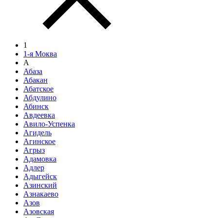
1
1-я Моква
А
Абаза
Абакан
Абатское
Абдулино
Абинск
Авдеевка
Авило-Успенка
Агидель
Агинское
Агрыз
Адамовка
Адлер
Адыгейск
Азинский
Азнакаево
Азов
Азовская