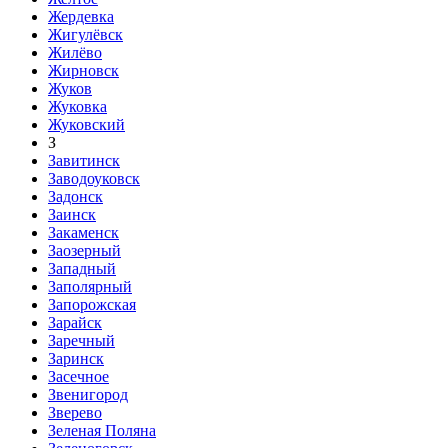
Жердевка
Жигулёвск
Жилёво
Жирновск
Жуков
Жуковка
Жуковский
З
Завитинск
Заводоуковск
Задонск
Заинск
Закаменск
Заозерный
Западный
Заполярный
Запорожская
Зарайск
Заречный
Заринск
Засечное
Звенигород
Зверево
Зеленая Поляна