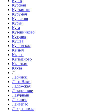
Курск
Курская
Куртамыш
Курумоч
Курчатов
Курьи
Куса
Кутейниково
Кутулик
Кушва
Кущевская
Кызыл
Кырен
Кытманово
Кыштым
Кяхта
Л
Лабинск
Лаго-Наки
Ладожская
Лазаревское
Лазурный
Лакинск
Лангепас
Лахденпохья