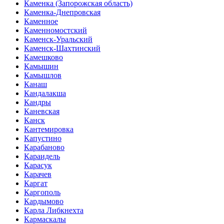
Каменка (Запорожская область)
Каменка-Днепровская
Каменное
Каменномостский
Каменск-Уральский
Каменск-Шахтинский
Камешково
Камышин
Камышлов
Канаш
Кандалакша
Кандры
Каневская
Канск
Кантемировка
Капустино
Карабаново
Караидель
Карасук
Карачев
Каргат
Каргополь
Кардымово
Карла Либкнехта
Кармаскалы