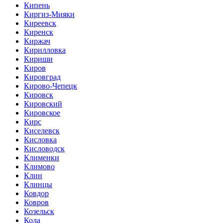
Кипень
Киргиз-Мияки
Киреевск
Киренск
Киржач
Кирилловка
Кириши
Киров
Кировград
Кирово-Чепецк
Кировск
Кировский
Кировское
Кирс
Киселевск
Кисловка
Кисловодск
Клименки
Климово
Клин
Клинцы
Ковдор
Ковров
Козельск
Кола