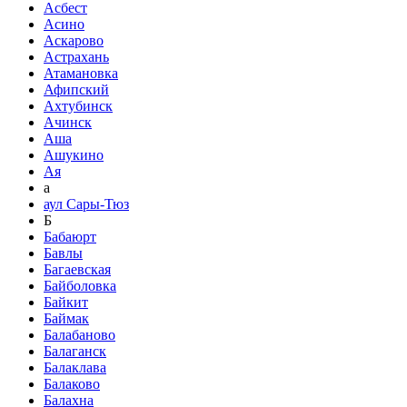
Асбест
Асино
Аскарово
Астрахань
Атамановка
Афипский
Ахтубинск
Ачинск
Аша
Ашукино
Ая
а
аул Сары-Тюз
Б
Бабаюрт
Бавлы
Багаевская
Байболовка
Байкит
Баймак
Балабаново
Балаганск
Балаклава
Балаково
Балахна