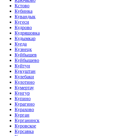
Крючково
Кстово
Кубинка
Кувандык
Кугеси
Кудрово
Кудряшовка
Кудымкар
Куеда
Кузнецк
Куйбышев
Куйбышево
Куйтун
Кукуштан
Кулебаки
Кулотино
Кумертау
Кунгур
Купино
Курагино
Курахово
Курган
Курганинск
Куровское
Курсавка