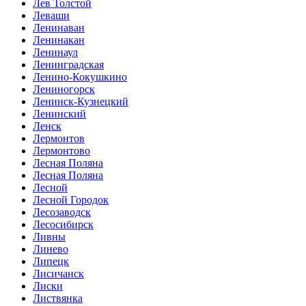
Лев Толстой
Леваши
Ленинаван
Ленинакан
Ленинаул
Ленинградская
Ленино-Кокушкино
Лениногорск
Ленинск-Кузнецкий
Ленинский
Ленск
Лермонтов
Лермонтово
Лесная Поляна
Лесная Поляна
Лесной
Лесной Городок
Лесозаводск
Лесосибирск
Ливны
Линево
Липецк
Лисичанск
Лиски
Листвянка