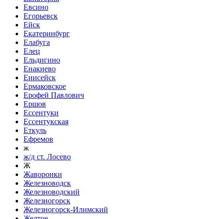
Евсино
Егорьевск
Ейск
Екатеринбург
Елабуга
Елец
Ельдигино
Енакиево
Енисейск
Ермаковское
Ерофей Павлович
Ершов
Ессентуки
Ессентукская
Еткуль
Ефремов
ж
ж/д ст. Лосево
Ж
Жаворонки
Железноводск
Железноводский
Железногорск
Железногорск-Илимский
Желтое