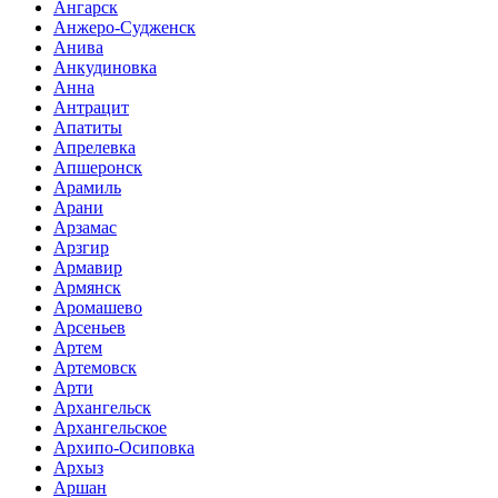
Ангарск
Анжеро-Судженск
Анива
Анкудиновка
Анна
Антрацит
Апатиты
Апрелевка
Апшеронск
Арамиль
Арани
Арзамас
Арзгир
Армавир
Армянск
Аромашево
Арсеньев
Артем
Артемовск
Арти
Архангельск
Архангельское
Архипо-Осиповка
Архыз
Аршан