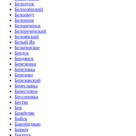
Белолуцк
Белоозёрский
Белоомут
Белорецк
Белореченск
Белореченский
Белоярский
Белый Яр
Бельтирское
Бердск
Бердянск
Березники
Березовка
Березово
Березовский
Береславка
Берестовое
Бессоновка
Бестях
Бея
Бижбуляк
Бийск
Биробиджан
Бирюч
Бисерть