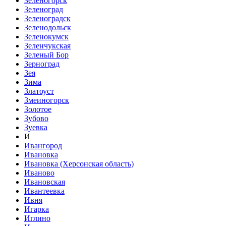
Зеленогорск
Зеленоград
Зеленоградск
Зеленодольск
Зеленокумск
Зеленчукская
Зеленый Бор
Зерноград
Зея
Зима
Златоуст
Змеиногорск
Золотое
Зубово
Зуевка
И
Ивангород
Ивановка
Ивановка (Херсонская область)
Иваново
Ивановская
Ивантеевка
Ивня
Игарка
Иглино