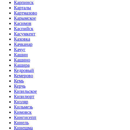
Карпинск
Карталы
Картмазово
Карымское
Касимов
Каспийск
Касумкент
Каховка
Качканар
Качуг
Кашин
Кашино
Кашира
Кедровый
Кемерово
Кемь
Керчь
Кизильское
Кизилюрт
Кизляр
Кильмезь
Кимовск
Кингисепп
Кинель
Кинешма