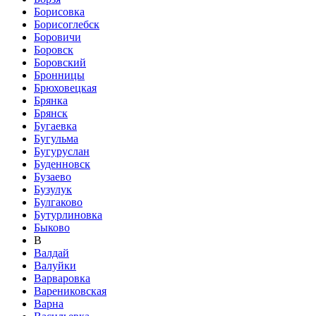
Борисовка
Борисоглебск
Боровичи
Боровск
Боровский
Бронницы
Брюховецкая
Брянка
Брянск
Бугаевка
Бугульма
Бугуруслан
Буденновск
Бузаево
Бузулук
Булгаково
Бутурлиновка
Быково
В
Валдай
Валуйки
Варваровка
Варениковская
Варна