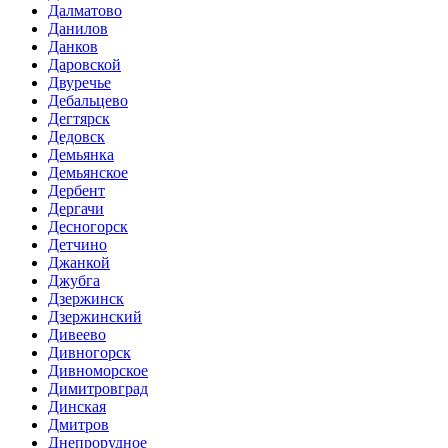
Далматово
Данилов
Данков
Даровской
Двуречье
Дебальцево
Дегтярск
Дедовск
Демьянка
Демьянское
Дербент
Дергачи
Десногорск
Детчино
Джанкой
Джубга
Дзержинск
Дзержинский
Дивеево
Дивногорск
Дивноморское
Димитровград
Динская
Дмитров
Днепрорудное