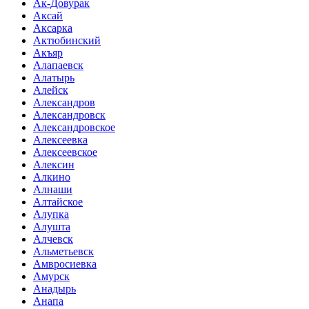
Ак-Довурак
Аксай
Аксарка
Актюбинский
Акъяр
Алапаевск
Алатырь
Алейск
Александров
Александровск
Александровское
Алексеевка
Алексеевское
Алексин
Алкино
Алнаши
Алтайское
Алупка
Алушта
Алчевск
Альметьевск
Амвросиевка
Амурск
Анадырь
Анапа