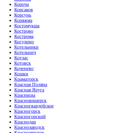
Короча
Корсаков
Корсунь
Коряжма
Костомукша
Кострово
Кострома
Косулино
Котельники
Котельнич
Котлас
Котовск
Коченево
Кошки
Краматорск
Красная Поляна
Красная Яруга
Красницы
Красновишерск
Красногвардейское
Красногорск
Красногорский
Краснодар
Краснозаводск
Краснозерское