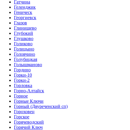
Гатчина
Геленджик
Геническ
Георгиевск
Глазов
Глинищево
Глубокий
Глушково
Голиково
Голицыно
Головчино
Голубицкая
Голышманово
Гордино
Горки-10
Горки-2
Горловка
Горно-Алтайск
Горное
Горные Ключи
Горный (Двуреченский сп)
Гороховец
Горское
Горячеводский
Горячий Ключ