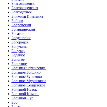
Благовещенск
Благовещенская
Благодатное
Ближняя Игуменка
Бобров
Бобровский
Богандинский
Богатое
Богданович
Богородск
Богучаны
Богучар
Бодайбо
Бологое
Болотное
Большая Черниговка
Большое Болдино
Большое Буньково
Большое Мурашкино
Большое Солдатское
Большой Исток
Большой Камень
Большой Луг
Бор
Борзя