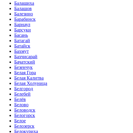
Балашиха
Балашов
Балезино
Барабинск
Барнаул
Барсуки
Басань
Батагай
Батайск
Бахмут
Бахчисарай
Бачатский
Безенчук
Белая Гора
Белая Калитва
Белая Холуница
Белгород
Белебей
Белёв
Белово
Беловодск
Белогорск
Белое
Белозерск
Белокуриха