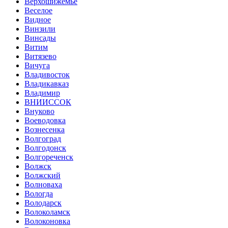
Верхошижемье
Веселое
Видное
Винзили
Винсады
Витим
Витязево
Вичуга
Владивосток
Владикавказ
Владимир
ВНИИССОК
Внуково
Воеводовка
Вознесенка
Волгоград
Волгодонск
Волгореченск
Волжск
Волжский
Волноваха
Вологда
Володарск
Волоколамск
Волоконовка