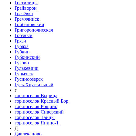
Гостилицы
Грайворон
Грачёвка
Гремячинск
Грибановский
Григорополисская
Грозный
Грязи
Губаха
Губкин
Губкинский
Гуково
Гулькевичи
Гурьевск
Гусиноозерск
Гусь-Хрустальный
г
гор.поселок Вырица
гор.поселок Красный Бор
гор.поселок Рощино
гор.поселок Сиверский
гор.поселок Тайцы
гор.поселок Янино-1
Д
Давлеканово