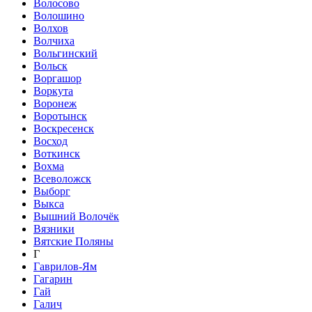
Волосово
Волошино
Волхов
Волчиха
Вольгинский
Вольск
Воргашор
Воркута
Воронеж
Воротынск
Воскресенск
Восход
Воткинск
Вохма
Всеволожск
Выборг
Выкса
Вышний Волочёк
Вязники
Вятские Поляны
Г
Гаврилов-Ям
Гагарин
Гай
Галич