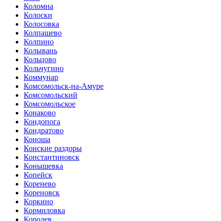
Коломна
Колоски
Колосовка
Колпашево
Колпино
Колывань
Кольцово
Кольчугино
Коммунар
Комсомольск-на-Амуре
Комсомольский
Комсомольское
Конаково
Кондопога
Кондратово
Коноша
Конские раздоры
Константиновск
Конышевка
Копейск
Коренево
Кореновск
Коркино
Кормиловка
Королев