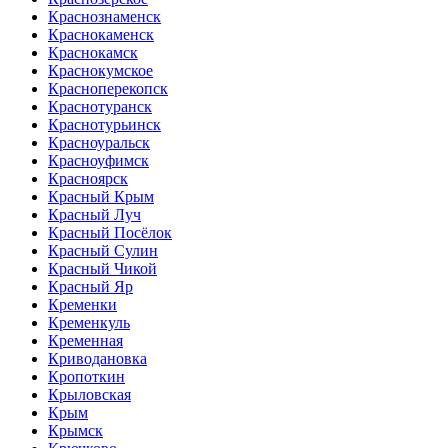
Краснознаменск
Краснокаменск
Краснокамск
Краснокумское
Красноперекопск
Краснотуранск
Краснотурьинск
Красноуральск
Красноуфимск
Красноярск
Красный Крым
Красный Луч
Красный Посёлок
Красный Сулин
Красный Чикой
Красный Яр
Кременки
Кременкуль
Кременная
Криводановка
Кропоткин
Крыловская
Крым
Крымск