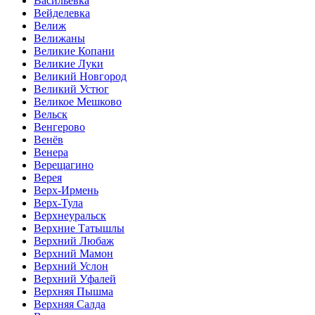
Васильевка
Вейделевка
Велиж
Велижаны
Великие Копани
Великие Луки
Великий Новгород
Великий Устюг
Великое Мешково
Вельск
Венгерово
Венёв
Венера
Верещагино
Верея
Верх-Ирмень
Верх-Тула
Верхнеуральск
Верхние Татышлы
Верхний Любаж
Верхний Мамон
Верхний Услон
Верхний Уфалей
Верхняя Пышма
Верхняя Салда