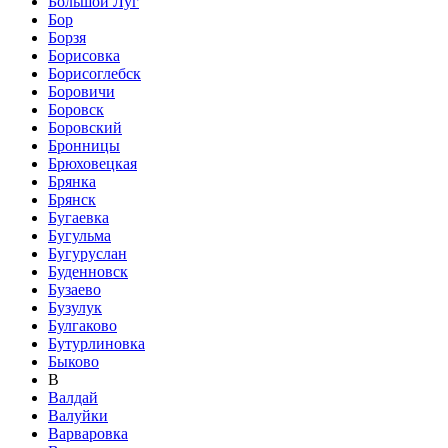
Большой Луг
Бор
Борзя
Борисовка
Борисоглебск
Боровичи
Боровск
Боровский
Бронницы
Брюховецкая
Брянка
Брянск
Бугаевка
Бугульма
Бугуруслан
Буденновск
Бузаево
Бузулук
Булгаково
Бутурлиновка
Быково
В
Валдай
Валуйки
Варваровка