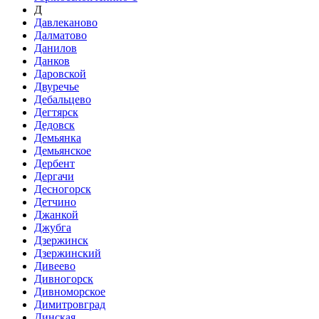
Д
Давлеканово
Далматово
Данилов
Данков
Даровской
Двуречье
Дебальцево
Дегтярск
Дедовск
Демьянка
Демьянское
Дербент
Дергачи
Десногорск
Детчино
Джанкой
Джубга
Дзержинск
Дзержинский
Дивеево
Дивногорск
Дивноморское
Димитровград
Динская