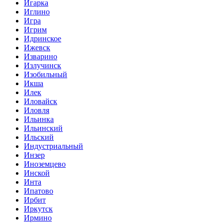
Игарка
Иглино
Игра
Игрим
Идринское
Ижевск
Изварино
Излучинск
Изобильный
Икша
Илек
Иловайск
Иловля
Ильинка
Ильинский
Ильский
Индустриальный
Инзер
Иноземцево
Инской
Инта
Ипатово
Ирбит
Иркутск
Ирмино