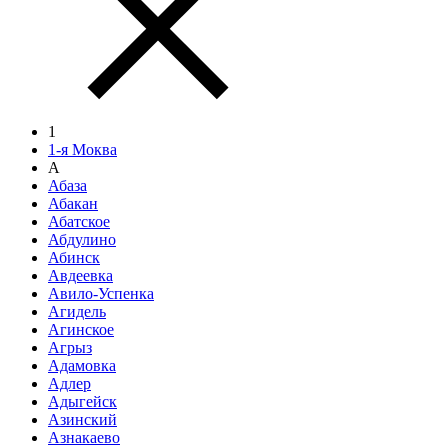
1
1-я Моква
А
Абаза
Абакан
Абатское
Абдулино
Абинск
Авдеевка
Авило-Успенка
Агидель
Агинское
Агрыз
Адамовка
Адлер
Адыгейск
Азинский
Азнакаево