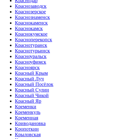
Краснодар
Краснозаводск
Краснозерское
Краснознаменск
Краснокаменск
Краснокамск
Краснокумское
Красноперекопск
Краснотуранск
Краснотурьинск
Красноуральск
Красноуфимск
Красноярск
Красный Крым
Красный Луч
Красный Посёлок
Красный Сулин
Красный Чикой
Красный Яр
Кременки
Кременкуль
Кременная
Криводановка
Кропоткин
Крыловская