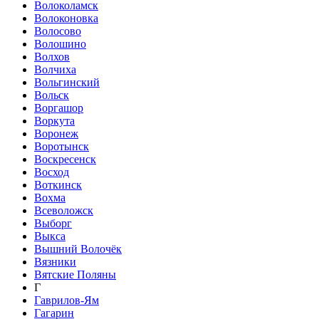
Волоколамск
Волоконовка
Волосово
Волошино
Волхов
Волчиха
Вольгинский
Вольск
Воргашор
Воркута
Воронеж
Воротынск
Воскресенск
Восход
Воткинск
Вохма
Всеволожск
Выборг
Выкса
Вышний Волочёк
Вязники
Вятские Поляны
Г
Гаврилов-Ям
Гагарин