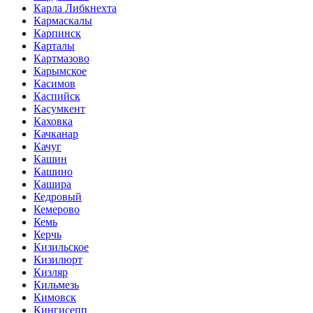
Карла Либкнехта
Кармаскалы
Карпинск
Карталы
Картмазово
Карымское
Касимов
Каспийск
Касумкент
Каховка
Качканар
Качуг
Кашин
Кашино
Кашира
Кедровый
Кемерово
Кемь
Керчь
Кизильское
Кизилюрт
Кизляр
Кильмезь
Кимовск
Кингисепп