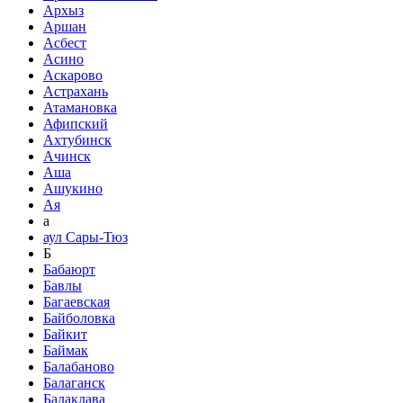
Архыз
Аршан
Асбест
Асино
Аскарово
Астрахань
Атамановка
Афипский
Ахтубинск
Ачинск
Аша
Ашукино
Ая
а
аул Сары-Тюз
Б
Бабаюрт
Бавлы
Багаевская
Байболовка
Байкит
Баймак
Балабаново
Балаганск
Балаклава