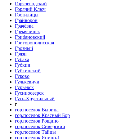
Горячеводский
Горячий Ключ
Гостилицы
Грайворон
Грачёвка
Гремячинск
Грибановский
Григорополисская
Грозный
Грязи
Губаха
Губкин
Губкинский
Гуково
Гулькевичи
Гурьевск
Гусиноозерск
Гусь-Хрустальный
г
гор.поселок Вырица
гор.поселок Красный Бор
гор.поселок Рощино
гор.поселок Сиверский
гор.поселок Тайцы
гор.поселок Янино-1