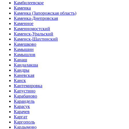
Камбилеевское
Каменка
Каменка (Запорожская область)
Каменка-Днепровская
Каменное
Каменномостский
Каменск-Уральский
Каменск-Шахтинский
Камешково
Камышин
Камышлов
Канаш
Кандалакша
Кандры
Каневская
Канск
Кантемировка
Капустино
Карабаново
Караидель
Карасук
Карачев
Каргат
Каргополь
Кардымово