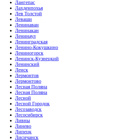
Лангепас
Лахденпохья
Лев Толстой
Леваши
Ленинаван
Ленинакан
Ленинаул
Ленинградская
Ленино-Кокушкино
Лениногорск
Ленинск-Кузнецкий
Ленинский
Ленск
Лермонтов
Лермонтово
Лесная Поляна
Лесная Поляна
Лесной
Лесной Городок
Лесозаводск
Лесосибирск
Ливны
Линево
Липецк
Лисичанск