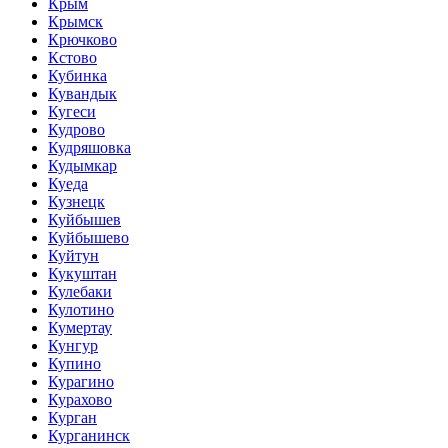
Крым
Крымск
Крючково
Кстово
Кубинка
Кувандык
Кугеси
Кудрово
Кудряшовка
Кудымкар
Куеда
Кузнецк
Куйбышев
Куйбышево
Куйтун
Кукуштан
Кулебаки
Кулотино
Кумертау
Кунгур
Купино
Курагино
Курахово
Курган
Курганинск