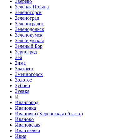
Зверево
Зеленая Поляна
Зеленогорск
Зеленоград
Зеленоградск
Зеленодольск
Зеленокумск
Зеленчукская
Зеленый Бор
Зерноград
Зея
Зима
Златоуст
Змеиногорск
Золотое
Зубово
Зуевка
И
Ивангород
Ивановка
Ивановка (Херсонская область)
Иваново
Ивановская
Ивантеевка
Ивня