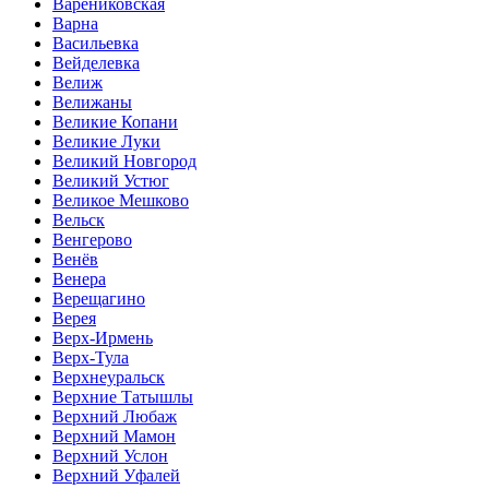
Варениковская
Варна
Васильевка
Вейделевка
Велиж
Велижаны
Великие Копани
Великие Луки
Великий Новгород
Великий Устюг
Великое Мешково
Вельск
Венгерово
Венёв
Венера
Верещагино
Верея
Верх-Ирмень
Верх-Тула
Верхнеуральск
Верхние Татышлы
Верхний Любаж
Верхний Мамон
Верхний Услон
Верхний Уфалей