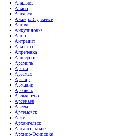
Анадырь
Анапа
Ангарск
Анжеро-Судженск
Анива
Анкудиновка
Анна
Антрацит
Апатиты
Апрелевка
Апшеронск
Арамиль
Арани
Арзамас
Арзгир
Армавир
Армянск
Аромашево
Арсеньев
Артем
Артемовск
Арти
Архангельск
Архангельское
Архипо-Осиповка