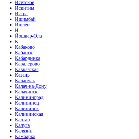
Исетское
Искитим
Истра
Ишимбай
Ишлеи
Й
Йошкар-Ола
К
Кабаково
Кабанск
Кабардинка
Кавалерово
Кавказская
Казань
Каланчак
Калач-на-Дону
Калачинск
Калининград
Калининец
Калининск
Калининская
Калтан
Калуга
Калязин
Камбарка