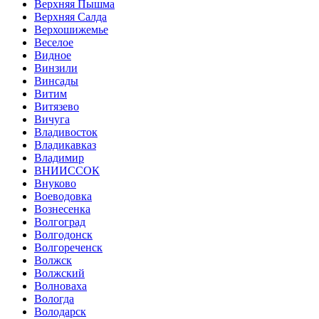
Верхняя Пышма
Верхняя Салда
Верхошижемье
Веселое
Видное
Винзили
Винсады
Витим
Витязево
Вичуга
Владивосток
Владикавказ
Владимир
ВНИИССОК
Внуково
Воеводовка
Вознесенка
Волгоград
Волгодонск
Волгореченск
Волжск
Волжский
Волноваха
Вологда
Володарск