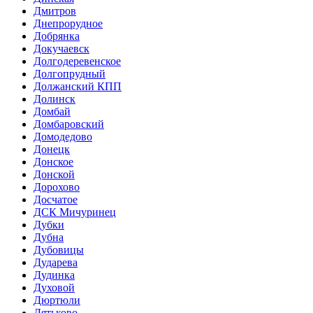
Дмитров
Днепрорудное
Добрянка
Докучаевск
Долгодеревенское
Долгопрудный
Должанский КПП
Долинск
Домбай
Домбаровский
Домодедово
Донецк
Донское
Донской
Дорохово
Досчатое
ДСК Мичуринец
Дубки
Дубна
Дубовицы
Дударева
Дудинка
Духовой
Дюртюли
Дятьково