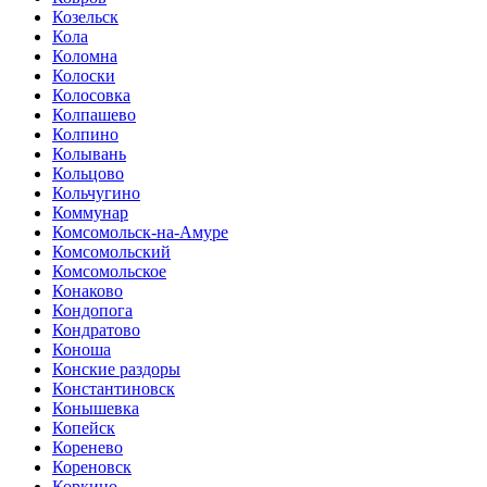
Козельск
Кола
Коломна
Колоски
Колосовка
Колпашево
Колпино
Колывань
Кольцово
Кольчугино
Коммунар
Комсомольск-на-Амуре
Комсомольский
Комсомольское
Конаково
Кондопога
Кондратово
Коноша
Конские раздоры
Константиновск
Конышевка
Копейск
Коренево
Кореновск
Коркино