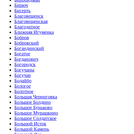
Бирюч
Бисерть
Благовещенск
Благовещенская
Благодатное
Ближняя Игуменка
Бобров
Бобровский
Богандинский
Богатое
Богданович
Богородск
Богучаны
Богучар
Бодайбо
Бологое
Болотное
Большая Черниговка
Большое Болдино
Большое Буньково
Большое Мурашкино
Большое Солдатское
Большой Исток
Большой Камень