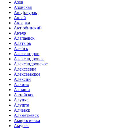
Азов
Азовская
Ак-Довурак
Аксай
Аксарка
Актюбинский
Акъяр
Алапаевск
Алатырь
Алейск
Александров
Александровск
Александровское
Алексеевка
Алексеевское
Алексин
Алкино
Алнаши
Алтайское
Алупка
Алушта
Алчевск
Альметьевск
Амвросиевка
Амурск