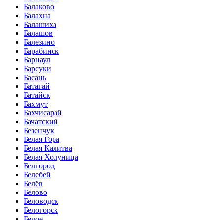
Балаково
Балахна
Балашиха
Балашов
Балезино
Барабинск
Барнаул
Барсуки
Басань
Батагай
Батайск
Бахмут
Бахчисарай
Бачатский
Безенчук
Белая Гора
Белая Калитва
Белая Холуница
Белгород
Белебей
Белёв
Белово
Беловодск
Белогорск
Белое