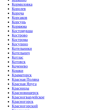
Кормиловка
Королев
Короча
Корсаков
Корсунь
Коряжма
Костомукша
Кострово
Кострома
Косулино
Котельники
Котельнич
Котлас
Котовск
Коченево
Кошки
Краматорск
Красная Поляна
Красная Яруга
Красницы
Красновишерск
Красногвардейское
Красногорск
Красногорский