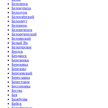
Белозерск
Белокуриха
Белолуцк
Белоозёрский
Белоомут
Белорецк
Белореченск
Белореченский
Белоярский
Белый Яр
Бельтирское
Бердск
Бердянск
Березники
Березовка
Березово
Березовский
Береславка
Берестовое
Бессоновка
Бестях
Бея
Бижбуляк
Бийск
Биробиджан