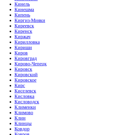
Кинель
Кинешма
Кипень
Киргиз-Мияки
Киреевск
Киренск
Киржач
Кирилловка
Кириши
Киров
Кировград
Кирово-Чепецк
Кировск
Кировский
Кировское
Кирс
Киселевск
Кисловка
Кисловодск
Клименки
Климово
Клин
Клинцы
Ковдор
Ковров