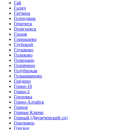
Гай
Галич
Гатчина
Геленджик
Геническ
Георгиевск
Глазов
Глинищево
Глубокий
Глушково
Голиково
Голицыно
Головчино
Голубицкая
Голышманово
Гордино
Горки-10
Горки-2
Горловка
Горно-Алтайск
Горное
Горные Ключи
Горный (Двуреченский сп)
Гороховец
Горское