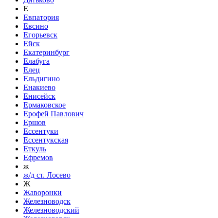
Е
Евпатория
Евсино
Егорьевск
Ейск
Екатеринбург
Елабуга
Елец
Ельдигино
Енакиево
Енисейск
Ермаковское
Ерофей Павлович
Ершов
Ессентуки
Ессентукская
Еткуль
Ефремов
ж
ж/д ст. Лосево
Ж
Жаворонки
Железноводск
Железноводский