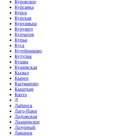
Куровское
Курсавка
Курск
Курская
Куртамыш
Курумоч
Курчатов
Курьи
Куса
Кутейниково
Кутулик
Кушва
Кущевская
Кызыл
Кырен
Кытманово
Кыштым
Кяхта
Л
Лабинск
Лаго-Наки
Ладожская
Лазаревское
Лазурный
Лакинск