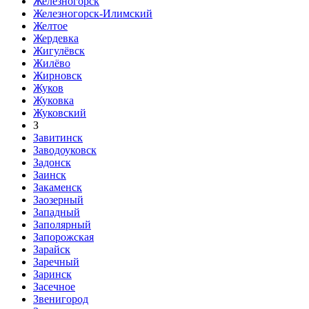
Железногорск
Железногорск-Илимский
Желтое
Жердевка
Жигулёвск
Жилёво
Жирновск
Жуков
Жуковка
Жуковский
З
Завитинск
Заводоуковск
Задонск
Заинск
Закаменск
Заозерный
Западный
Заполярный
Запорожская
Зарайск
Заречный
Заринск
Засечное
Звенигород