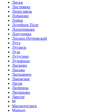
Лиски
Листвянка
Лихославль
Лобаново
Лобня
Лодейное Поле
Лопатниково
Лопухинка
Лосино-Петровский
Луга
Луганск
Луза
Лутугино
Луховицы
Лысково
Лысьва
Лыткарино
Львовское
Льгов
Люберцы
Людиново
Лянтор
М
Магнитогорск
Майкоп