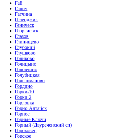
Гай
Галич
Гатчина
Геленджик
Геническ
Георгиевск
Глазов
Глинищево
Глубокий
Глушково
Голиково
Голицыно
Головчино
Голубицкая
Голышманово
Гордино
Горки-10
Горки-2
Горловка
Горно-Алтайск
Горное
Горные Ключи
Горный (Двуреченский сп)
Гороховец
Горское