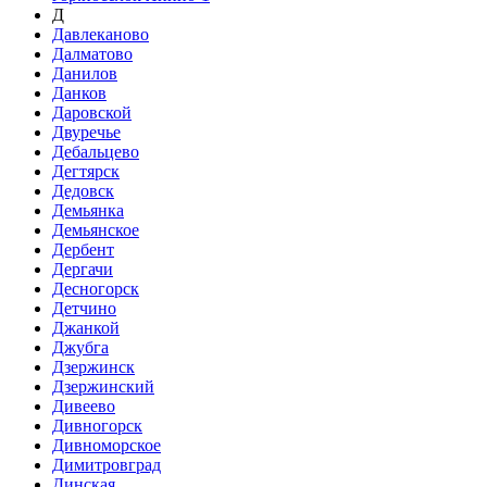
Д
Давлеканово
Далматово
Данилов
Данков
Даровской
Двуречье
Дебальцево
Дегтярск
Дедовск
Демьянка
Демьянское
Дербент
Дергачи
Десногорск
Детчино
Джанкой
Джубга
Дзержинск
Дзержинский
Дивеево
Дивногорск
Дивноморское
Димитровград
Динская