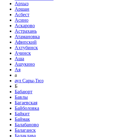
Архыз
Аршан
Асбест
Асино
Аскарово
Астрахань
Атамановка
Афипский
Ахтубинск
Ачинск
Аша
Ашукино
Ая
а
аул Сары-Тюз
Б
Бабаюрт
Бавлы
Багаевская
Байболовка
Байкит
Баймак
Балабаново
Балаганск
Балаклава