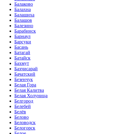
Балаково
Балахна
Балашиха
Балашов
Балезино
Барабинск
Барнаул
Барсуки
Басань
Батагай
Батайск
Бахмут
Бахчисарай
Бачатский
Безенчук
Белая Гора
Белая Калитва
Белая Холуница
Белгород
Белебей
Белёв
Белово
Беловодск
Белогорск
Белое