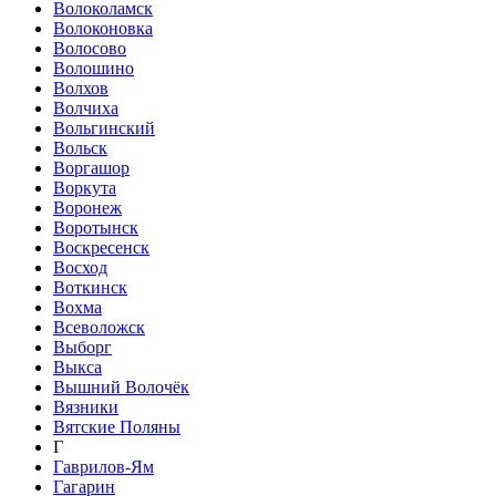
Волоколамск
Волоконовка
Волосово
Волошино
Волхов
Волчиха
Вольгинский
Вольск
Воргашор
Воркута
Воронеж
Воротынск
Воскресенск
Восход
Воткинск
Вохма
Всеволожск
Выборг
Выкса
Вышний Волочёк
Вязники
Вятские Поляны
Г
Гаврилов-Ям
Гагарин