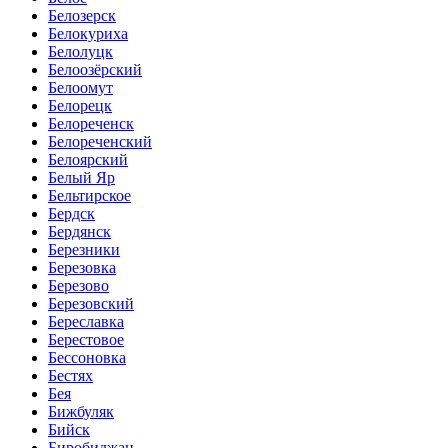
Белозерск
Белокуриха
Белолуцк
Белоозёрский
Белоомут
Белорецк
Белореченск
Белореченский
Белоярский
Белый Яр
Бельтирское
Бердск
Бердянск
Березники
Березовка
Березово
Березовский
Береславка
Берестовое
Бессоновка
Бестях
Бея
Бижбуляк
Бийск
Биробиджан