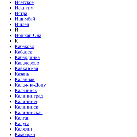
Исетское
Искитим
Истра
Ишимбай
Ишлеи
Й
Йошкар-Ола
К
Кабаково
Кабанск
Кабардинка
Кавалерово
Кавказская
Казань
Каланчак
Калач-на-Дону
Калачинск
Калининград
Калининец
Калининск
Калининская
Калтан
Калуга
Калязин
Камбарка