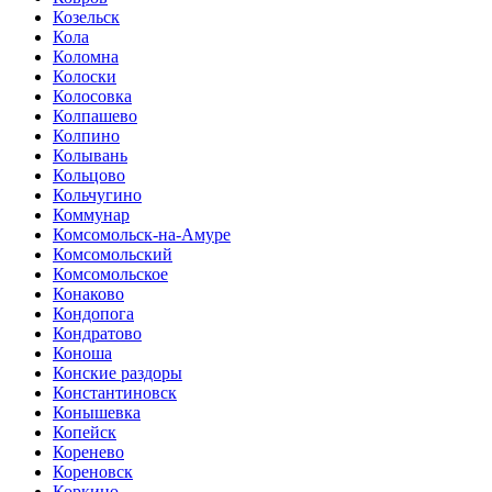
Козельск
Кола
Коломна
Колоски
Колосовка
Колпашево
Колпино
Колывань
Кольцово
Кольчугино
Коммунар
Комсомольск-на-Амуре
Комсомольский
Комсомольское
Конаково
Кондопога
Кондратово
Коноша
Конские раздоры
Константиновск
Конышевка
Копейск
Коренево
Кореновск
Коркино