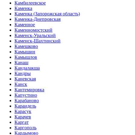
Камбилеевское
Каменка
Каменка (Запорожская область)
Каменка-Днепровская
Каменное
Каменномостский
Каменск-Уральский
Каменск-Шахтинский
Камешково
Камышин
Камышлов
Канаш
Кандалакша
Кандры
Каневская
Канск
Кантемировка
Капустино
Карабаново
Караидель
Карасук
Карачев
Каргат
Каргополь
Кардымово