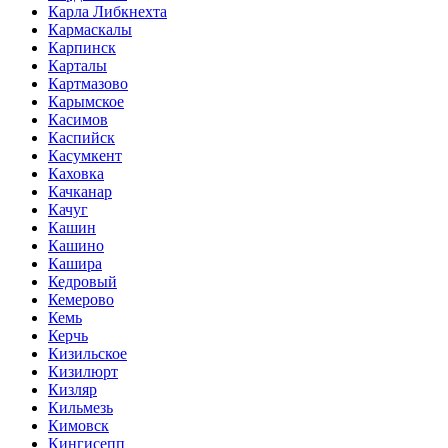
Карла Либкнехта
Кармаскалы
Карпинск
Карталы
Картмазово
Карымское
Касимов
Каспийск
Касумкент
Каховка
Качканар
Качуг
Кашин
Кашино
Кашира
Кедровый
Кемерово
Кемь
Керчь
Кизильское
Кизилюрт
Кизляр
Кильмезь
Кимовск
Кингисепп