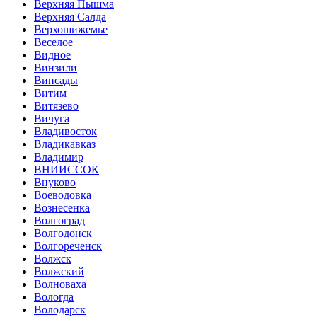
Верхняя Пышма
Верхняя Салда
Верхошижемье
Веселое
Видное
Винзили
Винсады
Витим
Витязево
Вичуга
Владивосток
Владикавказ
Владимир
ВНИИССОК
Внуково
Воеводовка
Вознесенка
Волгоград
Волгодонск
Волгореченск
Волжск
Волжский
Волноваха
Вологда
Володарск