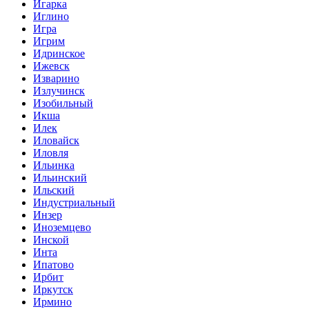
Игарка
Иглино
Игра
Игрим
Идринское
Ижевск
Изварино
Излучинск
Изобильный
Икша
Илек
Иловайск
Иловля
Ильинка
Ильинский
Ильский
Индустриальный
Инзер
Иноземцево
Инской
Инта
Ипатово
Ирбит
Иркутск
Ирмино