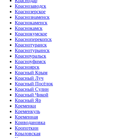
Краснодар
Краснозаводск
Краснозерское
Краснознаменск
Краснокаменск
Краснокамск
Краснокумское
Красноперекопск
Краснотуранск
Краснотурьинск
Красноуральск
Красноуфимск
Красноярск
Красный Крым
Красный Луч
Красный Посёлок
Красный Сулин
Красный Чикой
Красный Яр
Кременки
Кременкуль
Кременная
Криводановка
Кропоткин
Крыловская