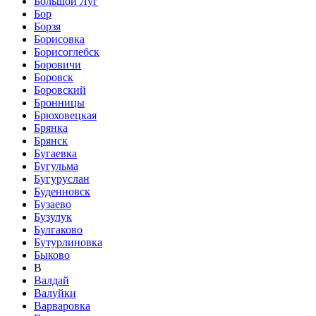
Большой Луг
Бор
Борзя
Борисовка
Борисоглебск
Боровичи
Боровск
Боровский
Бронницы
Брюховецкая
Брянка
Брянск
Бугаевка
Бугульма
Бугуруслан
Буденновск
Бузаево
Бузулук
Булгаково
Бутурлиновка
Быково
В
Валдай
Валуйки
Варваровка