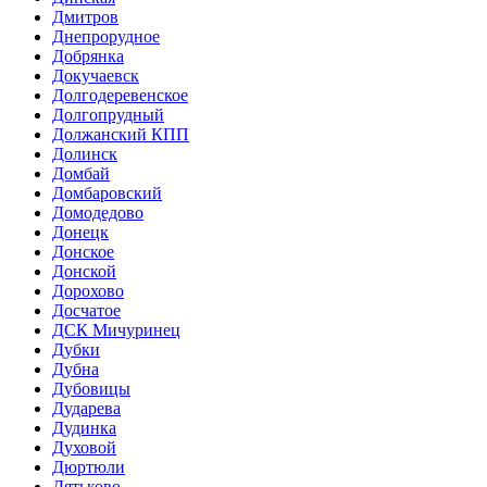
Дмитров
Днепрорудное
Добрянка
Докучаевск
Долгодеревенское
Долгопрудный
Должанский КПП
Долинск
Домбай
Домбаровский
Домодедово
Донецк
Донское
Донской
Дорохово
Досчатое
ДСК Мичуринец
Дубки
Дубна
Дубовицы
Дударева
Дудинка
Духовой
Дюртюли
Дятьково