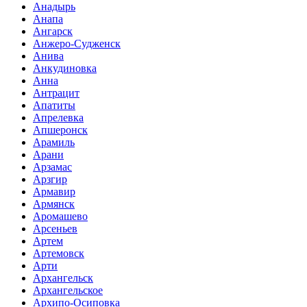
Анадырь
Анапа
Ангарск
Анжеро-Судженск
Анива
Анкудиновка
Анна
Антрацит
Апатиты
Апрелевка
Апшеронск
Арамиль
Арани
Арзамас
Арзгир
Армавир
Армянск
Аромашево
Арсеньев
Артем
Артемовск
Арти
Архангельск
Архангельское
Архипо-Осиповка