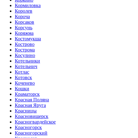
Кормиловка
Королев
Короча
Корсаков
Корсунь
Коряжма
Костомукша
Кострово
Кострома
Косулино
Котельники
Котельнич
Котлас
Котовск
Коченево
Кошки
Краматорск
Красная Поляна
Красная Яруга
Красницы
Красновишерск
Красногвардейское
Красногорск
Красногорский