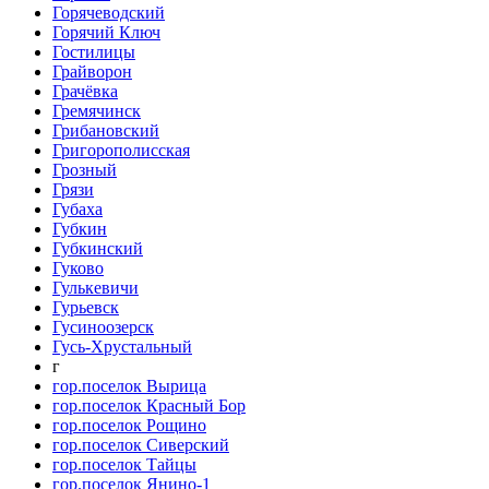
Горячеводский
Горячий Ключ
Гостилицы
Грайворон
Грачёвка
Гремячинск
Грибановский
Григорополисская
Грозный
Грязи
Губаха
Губкин
Губкинский
Гуково
Гулькевичи
Гурьевск
Гусиноозерск
Гусь-Хрустальный
г
гор.поселок Вырица
гор.поселок Красный Бор
гор.поселок Рощино
гор.поселок Сиверский
гор.поселок Тайцы
гор.поселок Янино-1