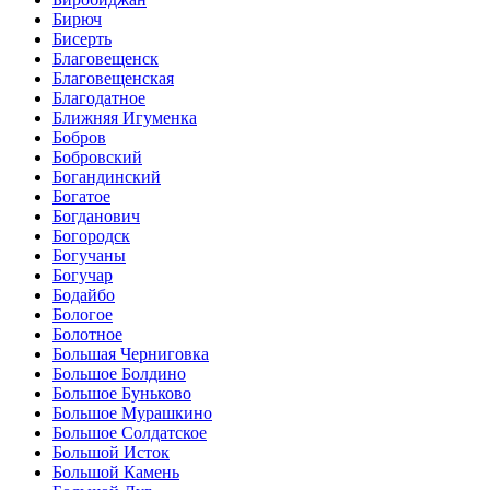
Бирюч
Бисерть
Благовещенск
Благовещенская
Благодатное
Ближняя Игуменка
Бобров
Бобровский
Богандинский
Богатое
Богданович
Богородск
Богучаны
Богучар
Бодайбо
Бологое
Болотное
Большая Черниговка
Большое Болдино
Большое Буньково
Большое Мурашкино
Большое Солдатское
Большой Исток
Большой Камень