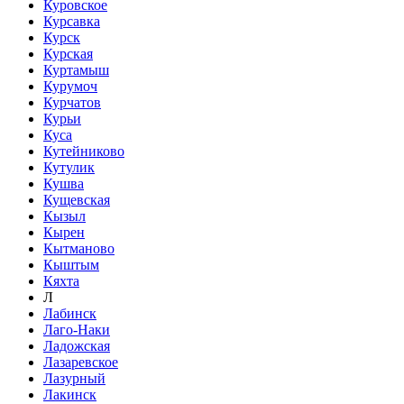
Куровское
Курсавка
Курск
Курская
Куртамыш
Курумоч
Курчатов
Курьи
Куса
Кутейниково
Кутулик
Кушва
Кущевская
Кызыл
Кырен
Кытманово
Кыштым
Кяхта
Л
Лабинск
Лаго-Наки
Ладожская
Лазаревское
Лазурный
Лакинск