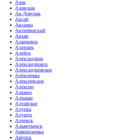
Азов
Азовская
Ак-Довурак
Аксай
Аксарка
Актюбинский
Акъяр
Алапаевск
Алатырь
Алейск
Александров
Александровск
Александровское
Алексеевка
Алексеевское
Алексин
Алкино
Алнаши
Алтайское
Алупка
Алушта
Алчевск
Альметьевск
Амвросиевка
Амурск