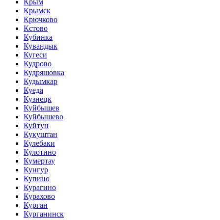
Крым
Крымск
Крючково
Кстово
Кубинка
Кувандык
Кугеси
Кудрово
Кудряшовка
Кудымкар
Куеда
Кузнецк
Куйбышев
Куйбышево
Куйтун
Кукуштан
Кулебаки
Кулотино
Кумертау
Кунгур
Купино
Курагино
Курахово
Курган
Курганинск