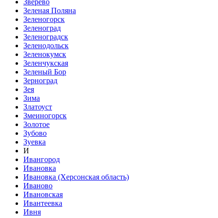
Зверево
Зеленая Поляна
Зеленогорск
Зеленоград
Зеленоградск
Зеленодольск
Зеленокумск
Зеленчукская
Зеленый Бор
Зерноград
Зея
Зима
Златоуст
Змеиногорск
Золотое
Зубово
Зуевка
И
Ивангород
Ивановка
Ивановка (Херсонская область)
Иваново
Ивановская
Ивантеевка
Ивня