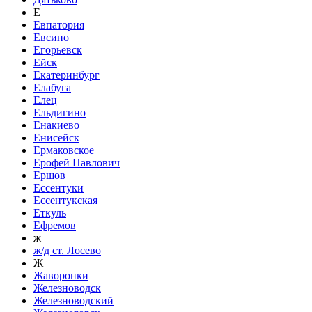
Е
Евпатория
Евсино
Егорьевск
Ейск
Екатеринбург
Елабуга
Елец
Ельдигино
Енакиево
Енисейск
Ермаковское
Ерофей Павлович
Ершов
Ессентуки
Ессентукская
Еткуль
Ефремов
ж
ж/д ст. Лосево
Ж
Жаворонки
Железноводск
Железноводский