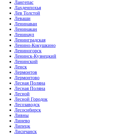
Лангепас
Лахденпохья
Лев Толстой
Леваши
Ленинаван
Ленинакан
Ленинаул
Ленинградская
Ленино-Кокушкино
Лениногорск
Ленинск-Кузнецкий
Ленинский
Ленск
Лермонтов
Лермонтово
Лесная Поляна
Лесная Поляна
Лесной
Лесной Городок
Лесозаводск
Лесосибирск
Ливны
Линево
Липецк
Лисичанск