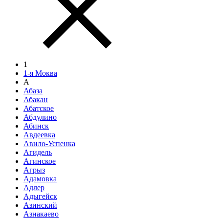
1
1-я Моква
А
Абаза
Абакан
Абатское
Абдулино
Абинск
Авдеевка
Авило-Успенка
Агидель
Агинское
Агрыз
Адамовка
Адлер
Адыгейск
Азинский
Азнакаево