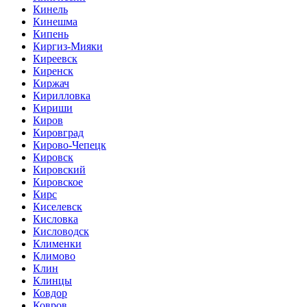
Кинель
Кинешма
Кипень
Киргиз-Мияки
Киреевск
Киренск
Киржач
Кирилловка
Кириши
Киров
Кировград
Кирово-Чепецк
Кировск
Кировский
Кировское
Кирс
Киселевск
Кисловка
Кисловодск
Клименки
Климово
Клин
Клинцы
Ковдор
Ковров