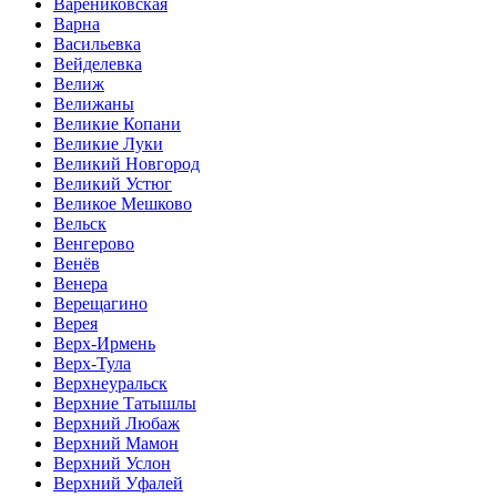
Варениковская
Варна
Васильевка
Вейделевка
Велиж
Велижаны
Великие Копани
Великие Луки
Великий Новгород
Великий Устюг
Великое Мешково
Вельск
Венгерово
Венёв
Венера
Верещагино
Верея
Верх-Ирмень
Верх-Тула
Верхнеуральск
Верхние Татышлы
Верхний Любаж
Верхний Мамон
Верхний Услон
Верхний Уфалей