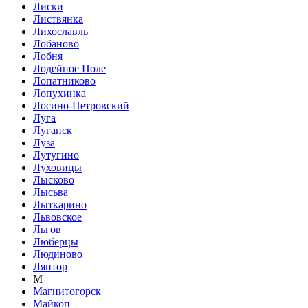
Лиски
Листвянка
Лихославль
Лобаново
Лобня
Лодейное Поле
Лопатниково
Лопухинка
Лосино-Петровский
Луга
Луганск
Луза
Лутугино
Луховицы
Лысково
Лысьва
Лыткарино
Львовское
Льгов
Люберцы
Людиново
Лянтор
М
Магнитогорск
Майкоп