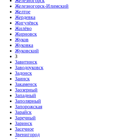
Железногорск
Железногорск-Илимский
Желтое
Жердевка
Жигулёвск
Жилёво
Жирновск
Жуков
Жуковка
Жуковский
З
Завитинск
Заводоуковск
Задонск
Заинск
Закаменск
Заозерный
Западный
Заполярный
Запорожская
Зарайск
Заречный
Заринск
Засечное
Звенигород