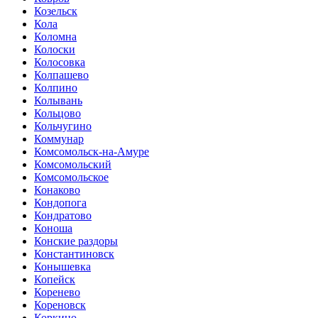
Козельск
Кола
Коломна
Колоски
Колосовка
Колпашево
Колпино
Колывань
Кольцово
Кольчугино
Коммунар
Комсомольск-на-Амуре
Комсомольский
Комсомольское
Конаково
Кондопога
Кондратово
Коноша
Конские раздоры
Константиновск
Конышевка
Копейск
Коренево
Кореновск
Коркино