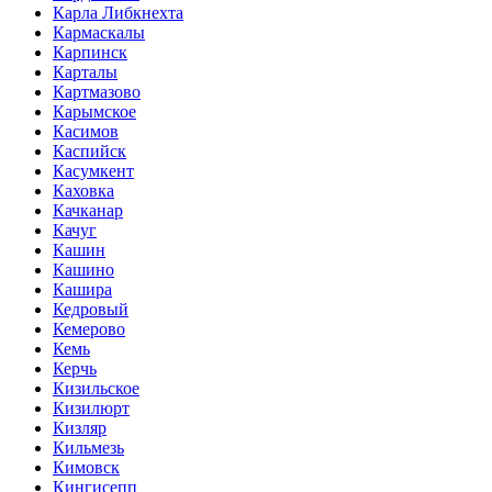
Карла Либкнехта
Кармаскалы
Карпинск
Карталы
Картмазово
Карымское
Касимов
Каспийск
Касумкент
Каховка
Качканар
Качуг
Кашин
Кашино
Кашира
Кедровый
Кемерово
Кемь
Керчь
Кизильское
Кизилюрт
Кизляр
Кильмезь
Кимовск
Кингисепп