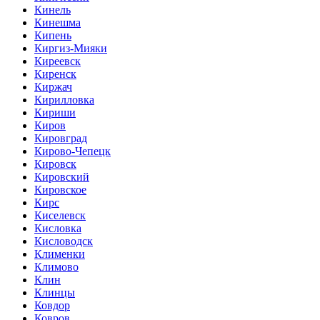
Кинель
Кинешма
Кипень
Киргиз-Мияки
Киреевск
Киренск
Киржач
Кирилловка
Кириши
Киров
Кировград
Кирово-Чепецк
Кировск
Кировский
Кировское
Кирс
Киселевск
Кисловка
Кисловодск
Клименки
Климово
Клин
Клинцы
Ковдор
Ковров