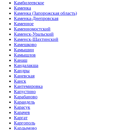
Камбилеевское
Каменка
Каменка (Запорожская область)
Каменка-Днепровская
Каменное
Каменномостский
Каменск-Уральский
Каменск-Шахтинский
Камешково
Камышин
Камышлов
Канаш
Кандалакша
Кандры
Каневская
Канск
Кантемировка
Капустино
Карабаново
Караидель
Карасук
Карачев
Каргат
Каргополь
Кардымово