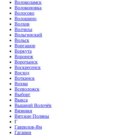
Волоколамск
Волоконовка
Волосово
Волошино
Волхов
Волчиха
Вольгинский
Вольск
Воргашор
Воркута
Воронеж
Воротынск
Воскресенск
Восход
Воткинск
Вохма
Всеволожск
Выборг
Выкса
Вышний Волочёк
Вязники
Вятские Поляны
Г
Гаврилов-Ям
Гагарин