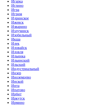
Игарка
Иглино
Игра
Игрим
Идринское
Ижевск
Изварино
Излучинск
Изобильный
Икша
Илек
Иловайск
Иловля
Ильинка
Ильинский
Ильский
Индустриальный
Инзер
Иноземцево
Инской
Инта
Ипатово
Ирбит
Иркутск
Ирмино