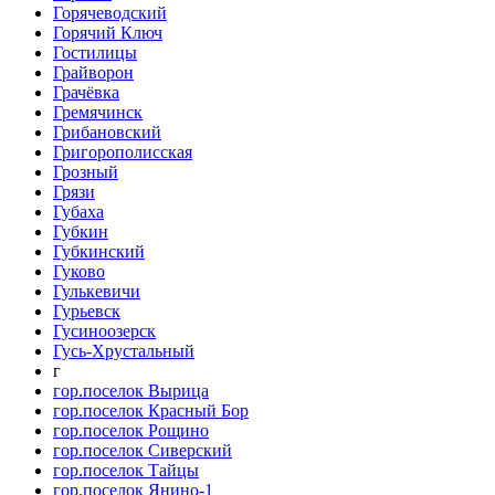
Горячеводский
Горячий Ключ
Гостилицы
Грайворон
Грачёвка
Гремячинск
Грибановский
Григорополисская
Грозный
Грязи
Губаха
Губкин
Губкинский
Гуково
Гулькевичи
Гурьевск
Гусиноозерск
Гусь-Хрустальный
г
гор.поселок Вырица
гор.поселок Красный Бор
гор.поселок Рощино
гор.поселок Сиверский
гор.поселок Тайцы
гор.поселок Янино-1