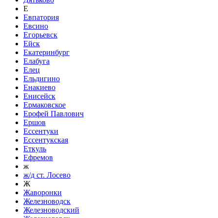
Е
Евпатория
Евсино
Егорьевск
Ейск
Екатеринбург
Елабуга
Елец
Ельдигино
Енакиево
Енисейск
Ермаковское
Ерофей Павлович
Ершов
Ессентуки
Ессентукская
Еткуль
Ефремов
ж
ж/д ст. Лосево
Ж
Жаворонки
Железноводск
Железноводский