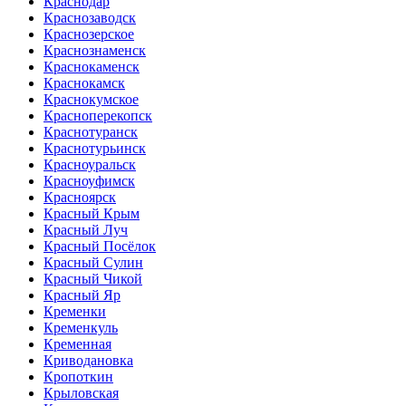
Краснодар
Краснозаводск
Краснозерское
Краснознаменск
Краснокаменск
Краснокамск
Краснокумское
Красноперекопск
Краснотуранск
Краснотурьинск
Красноуральск
Красноуфимск
Красноярск
Красный Крым
Красный Луч
Красный Посёлок
Красный Сулин
Красный Чикой
Красный Яр
Кременки
Кременкуль
Кременная
Криводановка
Кропоткин
Крыловская