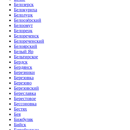
Белозерск
Белокуриха
Белолуцк
Белоозёрский
Белоомут
Белорецк
Белореченск
Белореченский
Белоярский
Белый Яр
Бельтирское
Бердск
Бердянск
Березники
Березовка
Березово
Березовский
Береславка
Берестовое
Бессоновка
Бестях
Бея
Бижбуляк
Бийск
Биробиджан