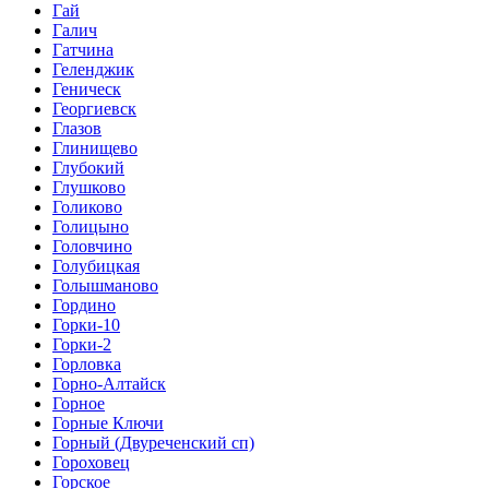
Гай
Галич
Гатчина
Геленджик
Геническ
Георгиевск
Глазов
Глинищево
Глубокий
Глушково
Голиково
Голицыно
Головчино
Голубицкая
Голышманово
Гордино
Горки-10
Горки-2
Горловка
Горно-Алтайск
Горное
Горные Ключи
Горный (Двуреченский сп)
Гороховец
Горское