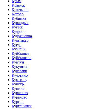
Крым
Крымск
Крючково
Кстово
Кубинка
Кувандык
Кугеси
Кудрово
Кудряшовка
Кудымкар
Куеда
Кузнецк
Куйбышев
Куйбышево
Куйтун
Кукуштан
Кулебаки
Кулотино
Кумертау
Кунгур
Купино
Курагино
Курахово
Курган
Курганинск