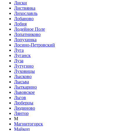
Лиски
Листвянка
Лихославль
Лобаново
Лобня
Лодейное Поле
Лопатниково
Лопухинка
Лосино-Петровский
Луга
Луганск
Луза
Лутугино
Луховицы
Лысково
Лысьва
Лыткарино
Львовское
Льгов
Люберцы
Людиново
Лянтор
М
Магнитогорск
Майкоп