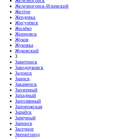
Железногорск
Железногорск-Илимский
Желтое
Жердевка
Жигулёвск
Жилёво
Жирновск
Жуков
Жуковка
Жуковский
З
Завитинск
Заводоуковск
Задонск
Заинск
Закаменск
Заозерный
Западный
Заполярный
Запорожская
Зарайск
Заречный
Заринск
Засечное
Звенигород