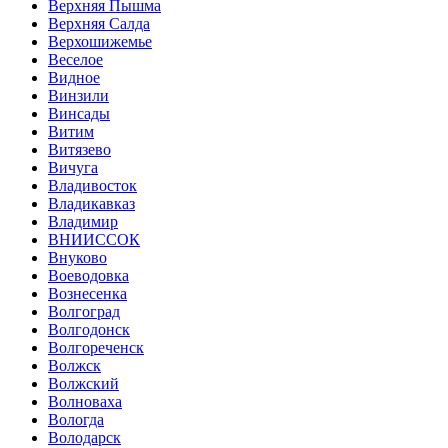
Верхняя Пышма
Верхняя Салда
Верхошижемье
Веселое
Видное
Винзили
Винсады
Витим
Витязево
Вичуга
Владивосток
Владикавказ
Владимир
ВНИИССОК
Внуково
Воеводовка
Вознесенка
Волгоград
Волгодонск
Волгореченск
Волжск
Волжский
Волноваха
Вологда
Володарск