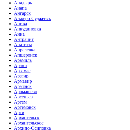
Анадырь
Анапа
Ангарск
Анжеро-Судженск
Анива
Анкудиновка
Анна
Антрацит
Апатиты
Апрелевка
Апшеронск
Арамиль
Арани
Арзамас
Арзгир
Армавир
Армянск
Аромашево
Арсеньев
Артем
Артемовск
Арти
Архангельск
Архангельское
Архипо-Осиповка