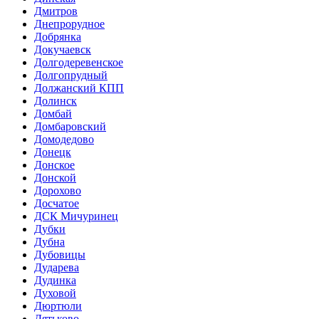
Дмитров
Днепрорудное
Добрянка
Докучаевск
Долгодеревенское
Долгопрудный
Должанский КПП
Долинск
Домбай
Домбаровский
Домодедово
Донецк
Донское
Донской
Дорохово
Досчатое
ДСК Мичуринец
Дубки
Дубна
Дубовицы
Дударева
Дудинка
Духовой
Дюртюли
Дятьково