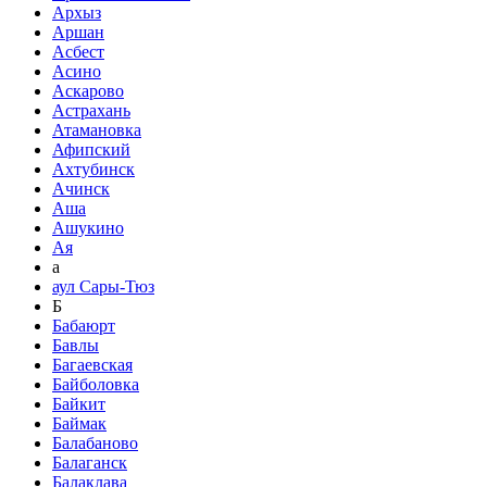
Архыз
Аршан
Асбест
Асино
Аскарово
Астрахань
Атамановка
Афипский
Ахтубинск
Ачинск
Аша
Ашукино
Ая
а
аул Сары-Тюз
Б
Бабаюрт
Бавлы
Багаевская
Байболовка
Байкит
Баймак
Балабаново
Балаганск
Балаклава