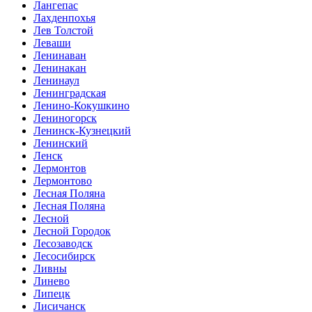
Лангепас
Лахденпохья
Лев Толстой
Леваши
Ленинаван
Ленинакан
Ленинаул
Ленинградская
Ленино-Кокушкино
Лениногорск
Ленинск-Кузнецкий
Ленинский
Ленск
Лермонтов
Лермонтово
Лесная Поляна
Лесная Поляна
Лесной
Лесной Городок
Лесозаводск
Лесосибирск
Ливны
Линево
Липецк
Лисичанск