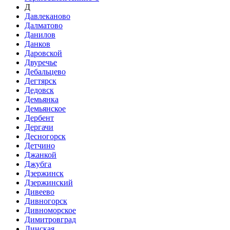
Д
Давлеканово
Далматово
Данилов
Данков
Даровской
Двуречье
Дебальцево
Дегтярск
Дедовск
Демьянка
Демьянское
Дербент
Дергачи
Десногорск
Детчино
Джанкой
Джубга
Дзержинск
Дзержинский
Дивеево
Дивногорск
Дивноморское
Димитровград
Динская