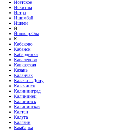
Исетское
Искитим
Истра
Ишимбай
Ишлеи
Й
Йошкар-Ола
К
Кабаково
Кабанск
Кабардинка
Кавалерово
Кавказская
Казань
Каланчак
Калач-на-Дону
Калачинск
Калининград
Калининец
Калининск
Калининская
Калтан
Калуга
Калязин
Камбарка