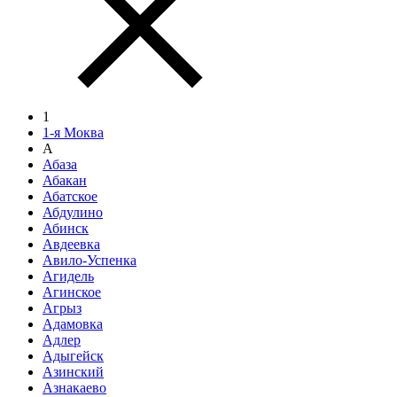
1
1-я Моква
А
Абаза
Абакан
Абатское
Абдулино
Абинск
Авдеевка
Авило-Успенка
Агидель
Агинское
Агрыз
Адамовка
Адлер
Адыгейск
Азинский
Азнакаево