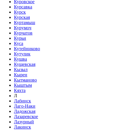
Куровское
Курсавка
Курск
Курская
Куртамыш
Курумоч
Курчатов
Курьи
Куса
Кутейниково
Кутулик
Кушва
Кущевская
Кызыл
Кырен
Кытманово
Кыштым
Кяхта
Л
Лабинск
Лаго-Наки
Ладожская
Лазаревское
Лазурный
Лакинск