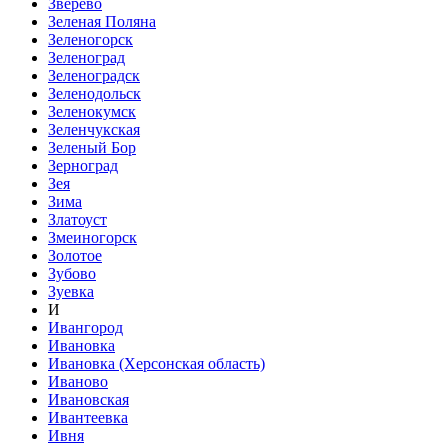
Зверево
Зеленая Поляна
Зеленогорск
Зеленоград
Зеленоградск
Зеленодольск
Зеленокумск
Зеленчукская
Зеленый Бор
Зерноград
Зея
Зима
Златоуст
Змеиногорск
Золотое
Зубово
Зуевка
И
Ивангород
Ивановка
Ивановка (Херсонская область)
Иваново
Ивановская
Ивантеевка
Ивня