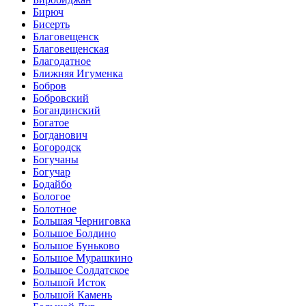
Бирюч
Бисерть
Благовещенск
Благовещенская
Благодатное
Ближняя Игуменка
Бобров
Бобровский
Богандинский
Богатое
Богданович
Богородск
Богучаны
Богучар
Бодайбо
Бологое
Болотное
Большая Черниговка
Большое Болдино
Большое Буньково
Большое Мурашкино
Большое Солдатское
Большой Исток
Большой Камень