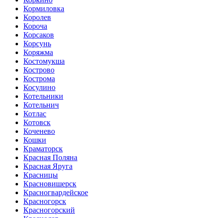
Кормиловка
Королев
Короча
Корсаков
Корсунь
Коряжма
Костомукша
Кострово
Кострома
Косулино
Котельники
Котельнич
Котлас
Котовск
Коченево
Кошки
Краматорск
Красная Поляна
Красная Яруга
Красницы
Красновишерск
Красногвардейское
Красногорск
Красногорский