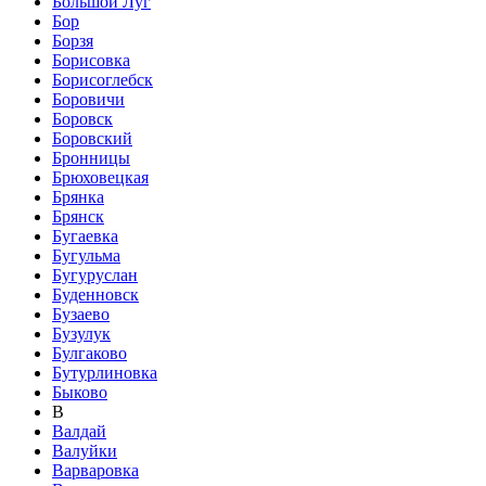
Большой Луг
Бор
Борзя
Борисовка
Борисоглебск
Боровичи
Боровск
Боровский
Бронницы
Брюховецкая
Брянка
Брянск
Бугаевка
Бугульма
Бугуруслан
Буденновск
Бузаево
Бузулук
Булгаково
Бутурлиновка
Быково
В
Валдай
Валуйки
Варваровка