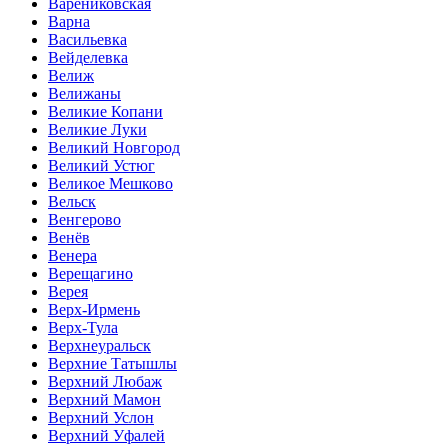
Варениковская
Варна
Васильевка
Вейделевка
Велиж
Велижаны
Великие Копани
Великие Луки
Великий Новгород
Великий Устюг
Великое Мешково
Вельск
Венгерово
Венёв
Венера
Верещагино
Верея
Верх-Ирмень
Верх-Тула
Верхнеуральск
Верхние Татышлы
Верхний Любаж
Верхний Мамон
Верхний Услон
Верхний Уфалей