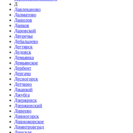
Д
Давлеканово
Далматово
Данилов
Данков
Даровской
Двуречье
Дебальцево
Дегтярск
Дедовск
Демьянка
Демьянское
Дербент
Дергачи
Десногорск
Детчино
Джанкой
Джубга
Дзержинск
Дзержинский
Дивеево
Дивногорск
Дивноморское
Димитровград
Динская