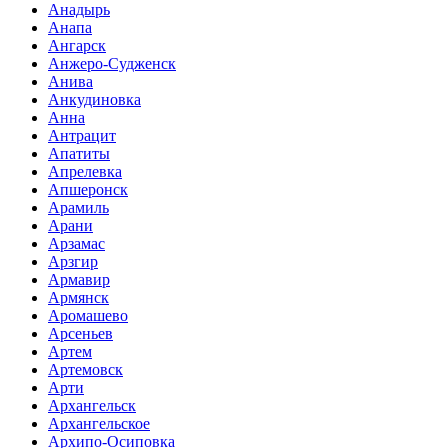
Анадырь
Анапа
Ангарск
Анжеро-Судженск
Анива
Анкудиновка
Анна
Антрацит
Апатиты
Апрелевка
Апшеронск
Арамиль
Арани
Арзамас
Арзгир
Армавир
Армянск
Аромашево
Арсеньев
Артем
Артемовск
Арти
Архангельск
Архангельское
Архипо-Осиповка