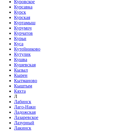
Куровское
Курсавка
Курск
Курская
Куртамыш
Курумоч
Курчатов
Курьи
Куса
Кутейниково
Кутулик
Кушва
Кущевская
Кызыл
Кырен
Кытманово
Кыштым
Кяхта
Л
Лабинск
Лаго-Наки
Ладожская
Лазаревское
Лазурный
Лакинск