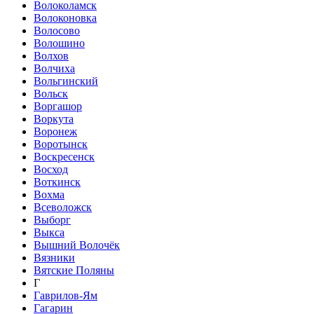
Волоколамск
Волоконовка
Волосово
Волошино
Волхов
Волчиха
Вольгинский
Вольск
Воргашор
Воркута
Воронеж
Воротынск
Воскресенск
Восход
Воткинск
Вохма
Всеволожск
Выборг
Выкса
Вышний Волочёк
Вязники
Вятские Поляны
Г
Гаврилов-Ям
Гагарин