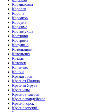
Кормиловка
Королев
Короча
Корсаков
Корсунь
Коряжма
Костомукша
Кострово
Кострома
Косулино
Котельники
Котельнич
Котлас
Котовск
Коченево
Кошки
Краматорск
Красная Поляна
Красная Яруга
Красницы
Красновишерск
Красногвардейское
Красногорск
Красногорский