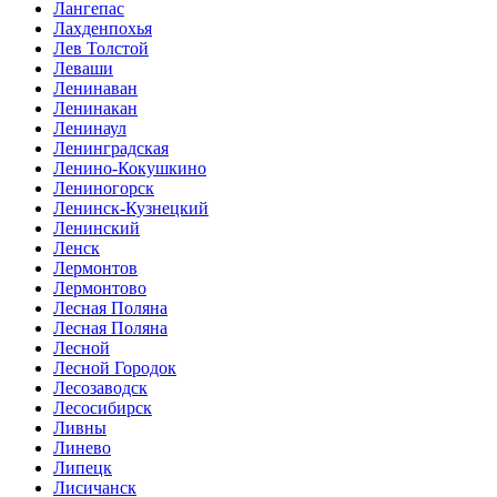
Лангепас
Лахденпохья
Лев Толстой
Леваши
Ленинаван
Ленинакан
Ленинаул
Ленинградская
Ленино-Кокушкино
Лениногорск
Ленинск-Кузнецкий
Ленинский
Ленск
Лермонтов
Лермонтово
Лесная Поляна
Лесная Поляна
Лесной
Лесной Городок
Лесозаводск
Лесосибирск
Ливны
Линево
Липецк
Лисичанск