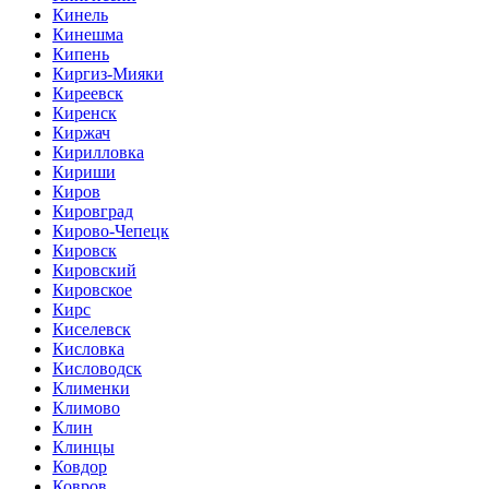
Кинель
Кинешма
Кипень
Киргиз-Мияки
Киреевск
Киренск
Киржач
Кирилловка
Кириши
Киров
Кировград
Кирово-Чепецк
Кировск
Кировский
Кировское
Кирс
Киселевск
Кисловка
Кисловодск
Клименки
Климово
Клин
Клинцы
Ковдор
Ковров