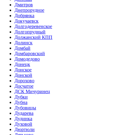
Дмитров
Днепрорудное
Добрянка
Докучаевск
Долгодеревенское
Долгопрудный
Должанский КПП
Долинск
Домбай
Домбаровский
Домодедово
Донецк
Донское
Донской
Дорохово
Досчатое
ДСК Мичуринец
Дубки
Дубна
Дубовицы
Дударева
Дудинка
Духовой
Дюртюли
Дятьково