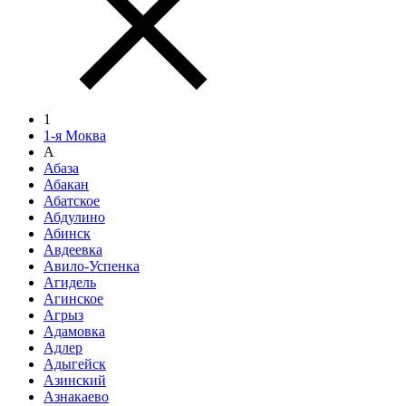
1
1-я Моква
А
Абаза
Абакан
Абатское
Абдулино
Абинск
Авдеевка
Авило-Успенка
Агидель
Агинское
Агрыз
Адамовка
Адлер
Адыгейск
Азинский
Азнакаево