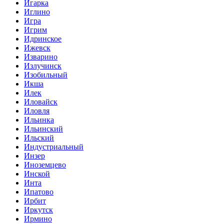
Игарка
Иглино
Игра
Игрим
Идринское
Ижевск
Изварино
Излучинск
Изобильный
Икша
Илек
Иловайск
Иловля
Ильинка
Ильинский
Ильский
Индустриальный
Инзер
Иноземцево
Инской
Инта
Ипатово
Ирбит
Иркутск
Ирмино