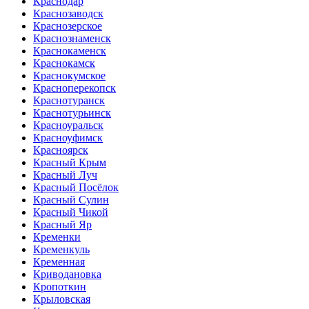
Краснодар
Краснозаводск
Краснозерское
Краснознаменск
Краснокаменск
Краснокамск
Краснокумское
Красноперекопск
Краснотуранск
Краснотурьинск
Красноуральск
Красноуфимск
Красноярск
Красный Крым
Красный Луч
Красный Посёлок
Красный Сулин
Красный Чикой
Красный Яр
Кременки
Кременкуль
Кременная
Криводановка
Кропоткин
Крыловская