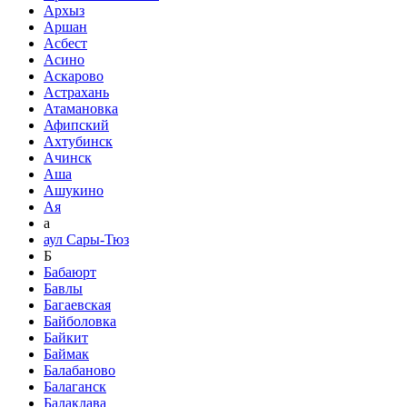
Архыз
Аршан
Асбест
Асино
Аскарово
Астрахань
Атамановка
Афипский
Ахтубинск
Ачинск
Аша
Ашукино
Ая
а
аул Сары-Тюз
Б
Бабаюрт
Бавлы
Багаевская
Байболовка
Байкит
Баймак
Балабаново
Балаганск
Балаклава