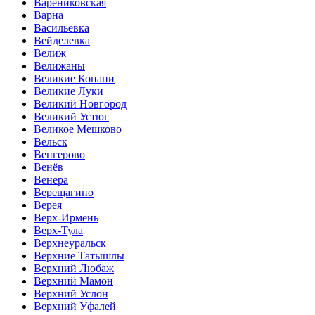
Варениковская
Варна
Васильевка
Вейделевка
Велиж
Велижаны
Великие Копани
Великие Луки
Великий Новгород
Великий Устюг
Великое Мешково
Вельск
Венгерово
Венёв
Венера
Верещагино
Верея
Верх-Ирмень
Верх-Тула
Верхнеуральск
Верхние Татышлы
Верхний Любаж
Верхний Мамон
Верхний Услон
Верхний Уфалей