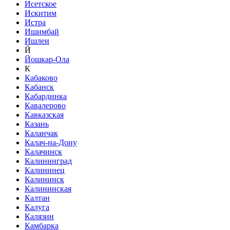
Исетское
Искитим
Истра
Ишимбай
Ишлеи
Й
Йошкар-Ола
К
Кабаково
Кабанск
Кабардинка
Кавалерово
Кавказская
Казань
Каланчак
Калач-на-Дону
Калачинск
Калининград
Калининец
Калининск
Калининская
Калтан
Калуга
Калязин
Камбарка