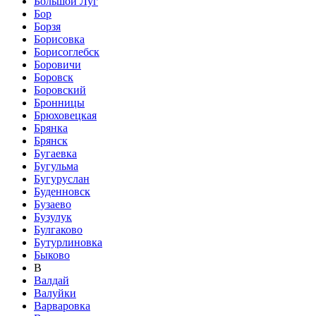
Большой Луг
Бор
Борзя
Борисовка
Борисоглебск
Боровичи
Боровск
Боровский
Бронницы
Брюховецкая
Брянка
Брянск
Бугаевка
Бугульма
Бугуруслан
Буденновск
Бузаево
Бузулук
Булгаково
Бутурлиновка
Быково
В
Валдай
Валуйки
Варваровка