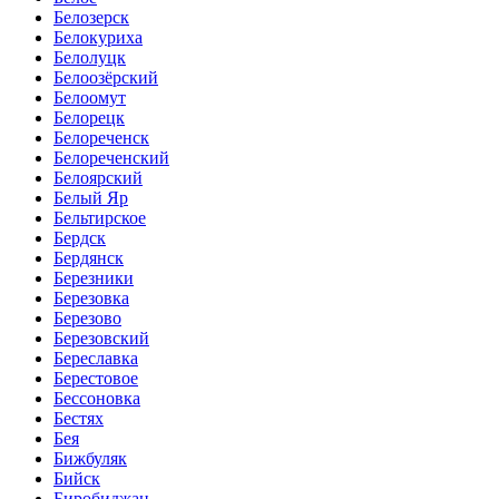
Белозерск
Белокуриха
Белолуцк
Белоозёрский
Белоомут
Белорецк
Белореченск
Белореченский
Белоярский
Белый Яр
Бельтирское
Бердск
Бердянск
Березники
Березовка
Березово
Березовский
Береславка
Берестовое
Бессоновка
Бестях
Бея
Бижбуляк
Бийск
Биробиджан