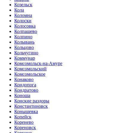
Козельск
Кола
Коломна
Колоски
Колосовка
Колпашево
Колпино
Колывань
Кольцово
Кольчугино
Коммунар
Комсомольск-на-Амуре
Комсомольский
Комсомольское
Конаково
Кондопога
Кондратово
Коноша
Конские раздоры
Константиновск
Конышевка
Копейск
Коренево
Кореновск
Коркино