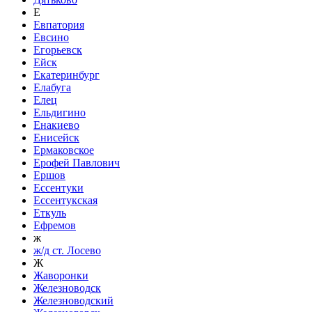
Е
Евпатория
Евсино
Егорьевск
Ейск
Екатеринбург
Елабуга
Елец
Ельдигино
Енакиево
Енисейск
Ермаковское
Ерофей Павлович
Ершов
Ессентуки
Ессентукская
Еткуль
Ефремов
ж
ж/д ст. Лосево
Ж
Жаворонки
Железноводск
Железноводский