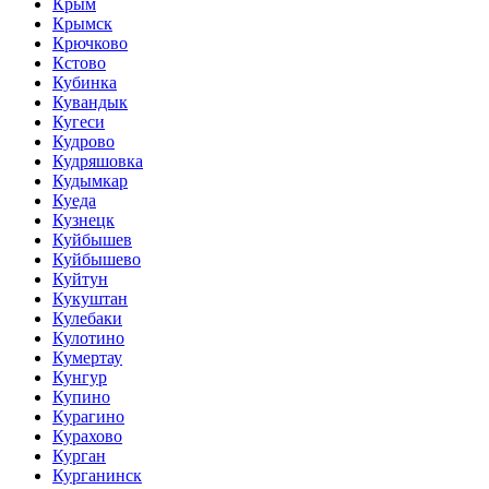
Крым
Крымск
Крючково
Кстово
Кубинка
Кувандык
Кугеси
Кудрово
Кудряшовка
Кудымкар
Куеда
Кузнецк
Куйбышев
Куйбышево
Куйтун
Кукуштан
Кулебаки
Кулотино
Кумертау
Кунгур
Купино
Курагино
Курахово
Курган
Курганинск