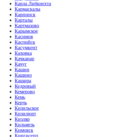
Карла Либкнехта
Кармаскалы
Карпинск
Карталы
Картмазово
Карымское
Касимов
Каспийск
Касумкент
Каховка
Качканар
Качуг
Кашин
Кашино
Кашира
Кедровый
Кемерово
Кемь
Керчь
Кизильское
Кизилюрт
Кизляр
Кильмезь
Кимовск
Кингисепп