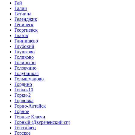
Гай
Галич
Гатчина
Геленджик
Геническ
Георгиевск
Глазов
Глинищево
Глубокий
Глушково
Голиково
Голицыно
Головчино
Голубицкая
Голышманово
Гордино
Горки-10
Горки-2
Горловка
Горно-Алтайск
Горное
Горные Ключи
Горный (Двуреченский сп)
Гороховец
Горское