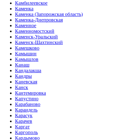
Камбилеевское
Каменка
Каменка (Запорожская область)
Каменка-Днепровская
Каменное
Каменномостский
Каменск-Уральский
Каменск-Шахтинский
Камешково
Камышин
Камышлов
Канаш
Кандалакша
Кандры
Каневская
Канск
Кантемировка
Капустино
Карабаново
Караидель
Карасук
Карачев
Каргат
Каргополь
Кардымово