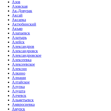
Азов
Азовская
Ак-Довурак
Аксай
Аксарка
Актюбинский
Акъяр
Алапаевск
Алатырь
Алейск
Александров
Александровск
Александровское
Алексеевка
Алексеевское
Алексин
Алкино
Алнаши
Алтайское
Алупка
Алушта
Алчевск
Альметьевск
Амвросиевка
Амурск