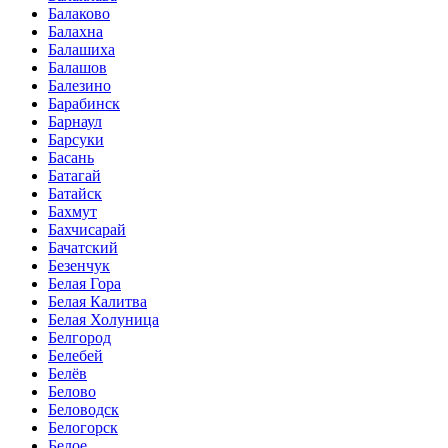
Балаково
Балахна
Балашиха
Балашов
Балезино
Барабинск
Барнаул
Барсуки
Басань
Батагай
Батайск
Бахмут
Бахчисарай
Бачатский
Безенчук
Белая Гора
Белая Калитва
Белая Холуница
Белгород
Белебей
Белёв
Белово
Беловодск
Белогорск
Белое