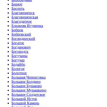
Бирюч
Бисерть
Благовещенск
Благовещенская
Благодатное
Ближняя Игуменка
Бобров
Бобровский
Богандинский
Богатое
Богданович
Богородск
Богучаны
Богучар
Бодайбо
Бологое
Болотное
Большая Черниговка
Большое Болдино
Большое Буньково
Большое Мурашкино
Большое Солдатское
Большой Исток
Большой Камень