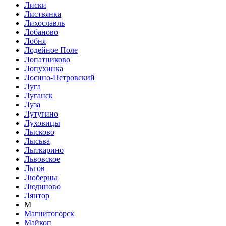
Лиски
Листвянка
Лихославль
Лобаново
Лобня
Лодейное Поле
Лопатниково
Лопухинка
Лосино-Петровский
Луга
Луганск
Луза
Лутугино
Луховицы
Лысково
Лысьва
Лыткарино
Львовское
Льгов
Люберцы
Людиново
Лянтор
М
Магнитогорск
Майкоп