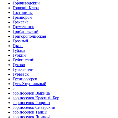
Горячеводский
Горячий Ключ
Гостилицы
Грайворон
Грачёвка
Гремячинск
Грибановский
Григорополисская
Грозный
Грязи
Губаха
Губкин
Губкинский
Гуково
Гулькевичи
Гурьевск
Гусиноозерск
Гусь-Хрустальный
г
гор.поселок Вырица
гор.поселок Красный Бор
гор.поселок Рощино
гор.поселок Сиверский
гор.поселок Тайцы
гор.поселок Янино-1