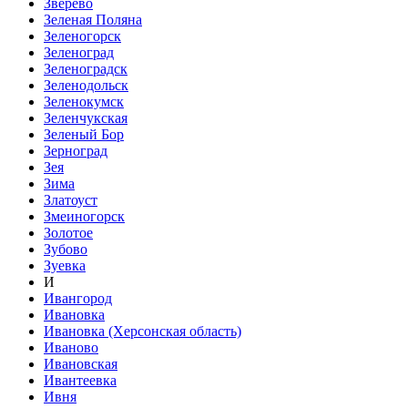
Зверево
Зеленая Поляна
Зеленогорск
Зеленоград
Зеленоградск
Зеленодольск
Зеленокумск
Зеленчукская
Зеленый Бор
Зерноград
Зея
Зима
Златоуст
Змеиногорск
Золотое
Зубово
Зуевка
И
Ивангород
Ивановка
Ивановка (Херсонская область)
Иваново
Ивановская
Ивантеевка
Ивня