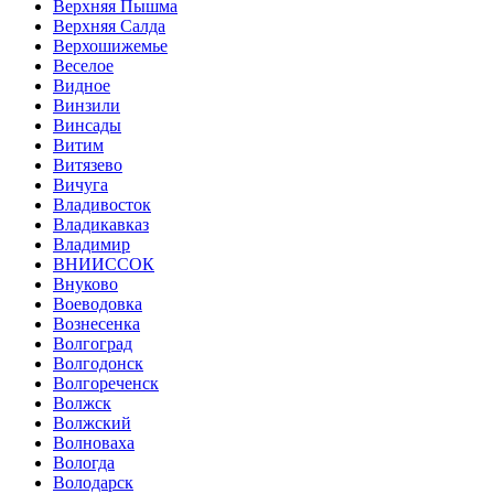
Верхняя Пышма
Верхняя Салда
Верхошижемье
Веселое
Видное
Винзили
Винсады
Витим
Витязево
Вичуга
Владивосток
Владикавказ
Владимир
ВНИИССОК
Внуково
Воеводовка
Вознесенка
Волгоград
Волгодонск
Волгореченск
Волжск
Волжский
Волноваха
Вологда
Володарск