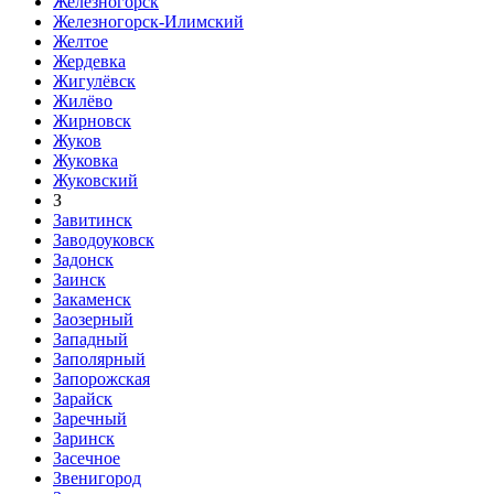
Железногорск
Железногорск-Илимский
Желтое
Жердевка
Жигулёвск
Жилёво
Жирновск
Жуков
Жуковка
Жуковский
З
Завитинск
Заводоуковск
Задонск
Заинск
Закаменск
Заозерный
Западный
Заполярный
Запорожская
Зарайск
Заречный
Заринск
Засечное
Звенигород