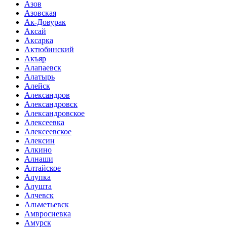
Азов
Азовская
Ак-Довурак
Аксай
Аксарка
Актюбинский
Акъяр
Алапаевск
Алатырь
Алейск
Александров
Александровск
Александровское
Алексеевка
Алексеевское
Алексин
Алкино
Алнаши
Алтайское
Алупка
Алушта
Алчевск
Альметьевск
Амвросиевка
Амурск