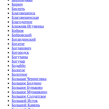
Бирюч
Бисерть
Благовещенск
Благовещенская
Благодатное
Ближняя Игуменка
Бобров
Бобровский
Богандинский
Богатое
Богданович
Богородск
Богучаны
Богучар
Бодайбо
Бологое
Болотное
Большая Черниговка
Большое Болдино
Большое Буньково
Большое Мурашкино
Большое Солдатское
Большой Исток
Большой Камень