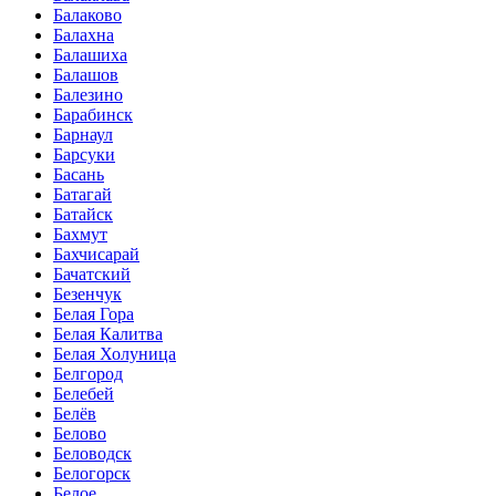
Балаково
Балахна
Балашиха
Балашов
Балезино
Барабинск
Барнаул
Барсуки
Басань
Батагай
Батайск
Бахмут
Бахчисарай
Бачатский
Безенчук
Белая Гора
Белая Калитва
Белая Холуница
Белгород
Белебей
Белёв
Белово
Беловодск
Белогорск
Белое