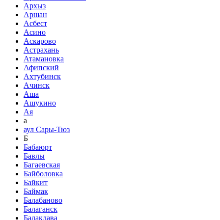
Архыз
Аршан
Асбест
Асино
Аскарово
Астрахань
Атамановка
Афипский
Ахтубинск
Ачинск
Аша
Ашукино
Ая
а
аул Сары-Тюз
Б
Бабаюрт
Бавлы
Багаевская
Байболовка
Байкит
Баймак
Балабаново
Балаганск
Балаклава