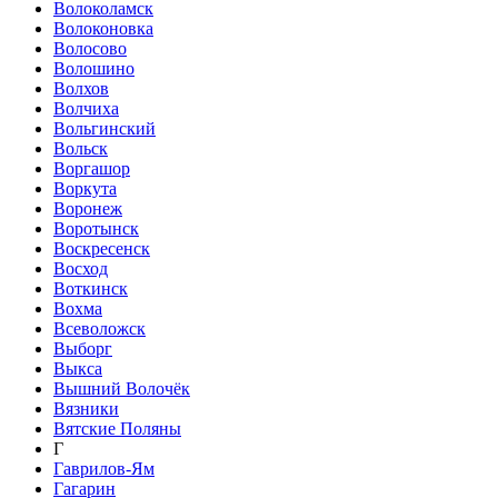
Волоколамск
Волоконовка
Волосово
Волошино
Волхов
Волчиха
Вольгинский
Вольск
Воргашор
Воркута
Воронеж
Воротынск
Воскресенск
Восход
Воткинск
Вохма
Всеволожск
Выборг
Выкса
Вышний Волочёк
Вязники
Вятские Поляны
Г
Гаврилов-Ям
Гагарин