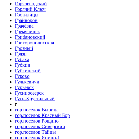
Горячеводский
Горячий Ключ
Гостилицы
Грайворон
Грачёвка
Гремячинск
Грибановский
Григорополисская
Грозный
Грязи
Губаха
Губкин
Губкинский
Гуково
Гулькевичи
Гурьевск
Гусиноозерск
Гусь-Хрустальный
г
гор.поселок Вырица
гор.поселок Красный Бор
гор.поселок Рощино
гор.поселок Сиверский
гор.поселок Тайцы
гор.поселок Янино-1