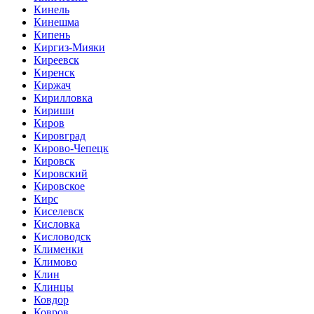
Кинель
Кинешма
Кипень
Киргиз-Мияки
Киреевск
Киренск
Киржач
Кирилловка
Кириши
Киров
Кировград
Кирово-Чепецк
Кировск
Кировский
Кировское
Кирс
Киселевск
Кисловка
Кисловодск
Клименки
Климово
Клин
Клинцы
Ковдор
Ковров