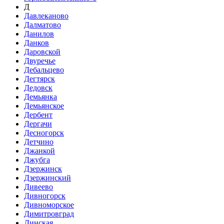
Д
Давлеканово
Далматово
Данилов
Данков
Даровской
Двуречье
Дебальцево
Дегтярск
Дедовск
Демьянка
Демьянское
Дербент
Дергачи
Десногорск
Детчино
Джанкой
Джубга
Дзержинск
Дзержинский
Дивеево
Дивногорск
Дивноморское
Димитровград
Динская