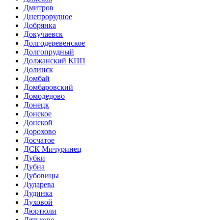
Дмитров
Днепрорудное
Добрянка
Докучаевск
Долгодеревенское
Долгопрудный
Должанский КПП
Долинск
Домбай
Домбаровский
Домодедово
Донецк
Донское
Донской
Дорохово
Досчатое
ДСК Мичуринец
Дубки
Дубна
Дубовицы
Дударева
Дудинка
Духовой
Дюртюли
Дятьково