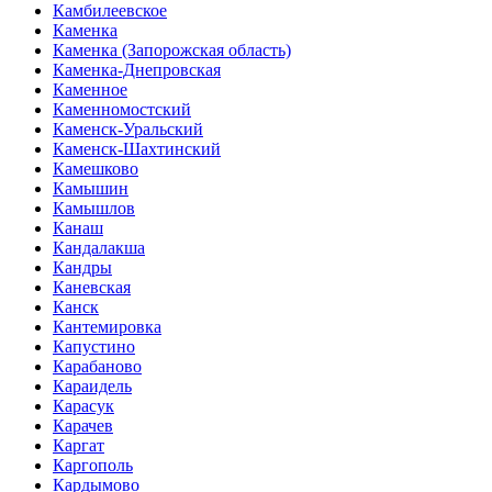
Камбилеевское
Каменка
Каменка (Запорожская область)
Каменка-Днепровская
Каменное
Каменномостский
Каменск-Уральский
Каменск-Шахтинский
Камешково
Камышин
Камышлов
Канаш
Кандалакша
Кандры
Каневская
Канск
Кантемировка
Капустино
Карабаново
Караидель
Карасук
Карачев
Каргат
Каргополь
Кардымово