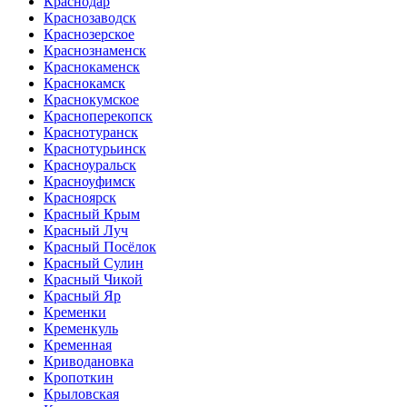
Краснодар
Краснозаводск
Краснозерское
Краснознаменск
Краснокаменск
Краснокамск
Краснокумское
Красноперекопск
Краснотуранск
Краснотурьинск
Красноуральск
Красноуфимск
Красноярск
Красный Крым
Красный Луч
Красный Посёлок
Красный Сулин
Красный Чикой
Красный Яр
Кременки
Кременкуль
Кременная
Криводановка
Кропоткин
Крыловская