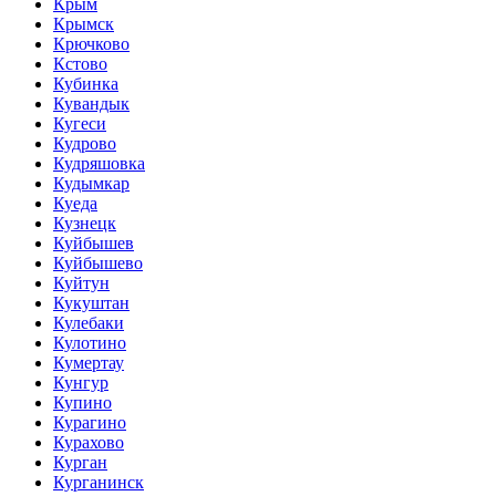
Крым
Крымск
Крючково
Кстово
Кубинка
Кувандык
Кугеси
Кудрово
Кудряшовка
Кудымкар
Куеда
Кузнецк
Куйбышев
Куйбышево
Куйтун
Кукуштан
Кулебаки
Кулотино
Кумертау
Кунгур
Купино
Курагино
Курахово
Курган
Курганинск