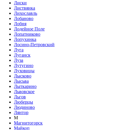
Лиски
Листвянка
Лихославль
Лобаново
Лобня
Лодейное Поле
Лопатниково
Лопухинка
Лосино-Петровский
Луга
Луганск
Луза
Лутугино
Луховицы
Лысково
Лысьва
Лыткарино
Львовское
Льгов
Люберцы
Людиново
Лянтор
М
Магнитогорск
Майкоп