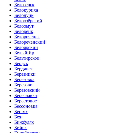
Белозерск
Белокуриха
Белолуцк
Белоозёрский
Белоомут
Белорецк
Белореченск
Белореченский
Белоярский
Белый Яр
Бельтирское
Бердск
Бердянск
Березники
Березовка
Березово
Березовский
Береславка
Берестовое
Бессоновка
Бестях
Бея
Бижбуляк
Бийск
Биробиджан