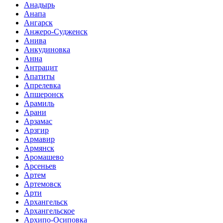
Анадырь
Анапа
Ангарск
Анжеро-Судженск
Анива
Анкудиновка
Анна
Антрацит
Апатиты
Апрелевка
Апшеронск
Арамиль
Арани
Арзамас
Арзгир
Армавир
Армянск
Аромашево
Арсеньев
Артем
Артемовск
Арти
Архангельск
Архангельское
Архипо-Осиповка