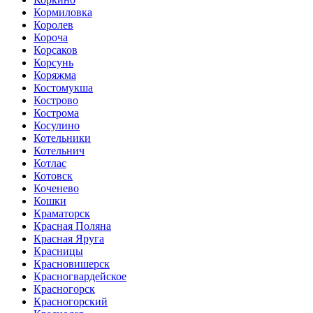
Кормиловка
Королев
Короча
Корсаков
Корсунь
Коряжма
Костомукша
Кострово
Кострома
Косулино
Котельники
Котельнич
Котлас
Котовск
Коченево
Кошки
Краматорск
Красная Поляна
Красная Яруга
Красницы
Красновишерск
Красногвардейское
Красногорск
Красногорский