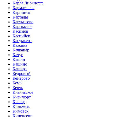
Карла Либкнехта
Кармаскалы
Карпинск
Карталы
Картмазово
Карымское
Касимов
Каспийск
Касумкент
Каховка
Качканар
Качуг
Кашин
Кашино
Кашира
Кедровый
Кемерово
Кемь
Керчь
Кизильское
Кизилюрт
Кизляр
Кильмезь
Кимовск
Кингисепп