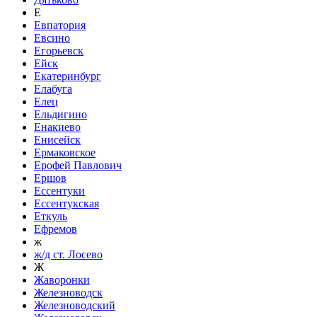
Е
Евпатория
Евсино
Егорьевск
Ейск
Екатеринбург
Елабуга
Елец
Ельдигино
Енакиево
Енисейск
Ермаковское
Ерофей Павлович
Ершов
Ессентуки
Ессентукская
Еткуль
Ефремов
ж
ж/д ст. Лосево
Ж
Жаворонки
Железноводск
Железноводский