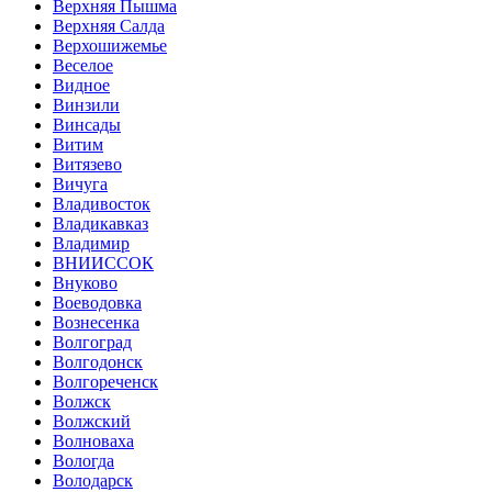
Верхняя Пышма
Верхняя Салда
Верхошижемье
Веселое
Видное
Винзили
Винсады
Витим
Витязево
Вичуга
Владивосток
Владикавказ
Владимир
ВНИИССОК
Внуково
Воеводовка
Вознесенка
Волгоград
Волгодонск
Волгореченск
Волжск
Волжский
Волноваха
Вологда
Володарск