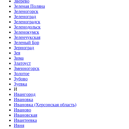
Зверево
Зеленая Поляна
Зеленогорск
Зеленоград
Зеленоградск
Зеленодольск
Зеленокумск
Зеленчукская
Зеленый Бор
Зерноград
Зея
Зима
Златоуст
Змеиногорск
Золотое
Зубово
Зуевка
И
Ивангород
Ивановка
Ивановка (Херсонская область)
Иваново
Ивановская
Ивантеевка
Ивня