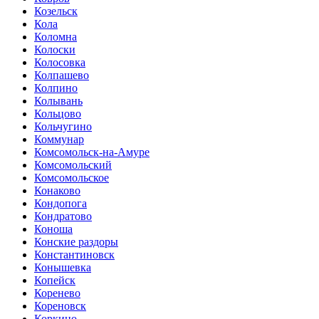
Козельск
Кола
Коломна
Колоски
Колосовка
Колпашево
Колпино
Колывань
Кольцово
Кольчугино
Коммунар
Комсомольск-на-Амуре
Комсомольский
Комсомольское
Конаково
Кондопога
Кондратово
Коноша
Конские раздоры
Константиновск
Конышевка
Копейск
Коренево
Кореновск
Коркино