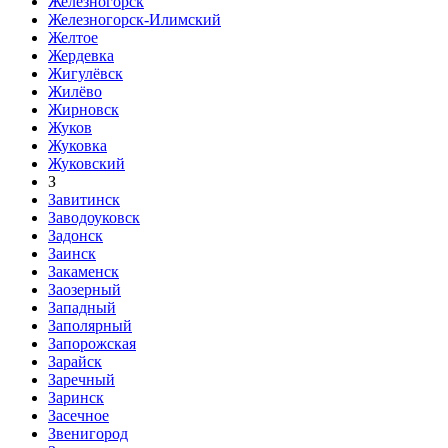
Железногорск
Железногорск-Илимский
Желтое
Жердевка
Жигулёвск
Жилёво
Жирновск
Жуков
Жуковка
Жуковский
З
Завитинск
Заводоуковск
Задонск
Заинск
Закаменск
Заозерный
Западный
Заполярный
Запорожская
Зарайск
Заречный
Заринск
Засечное
Звенигород