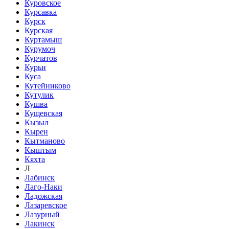
Куровское
Курсавка
Курск
Курская
Куртамыш
Курумоч
Курчатов
Курьи
Куса
Кутейниково
Кутулик
Кушва
Кущевская
Кызыл
Кырен
Кытманово
Кыштым
Кяхта
Л
Лабинск
Лаго-Наки
Ладожская
Лазаревское
Лазурный
Лакинск