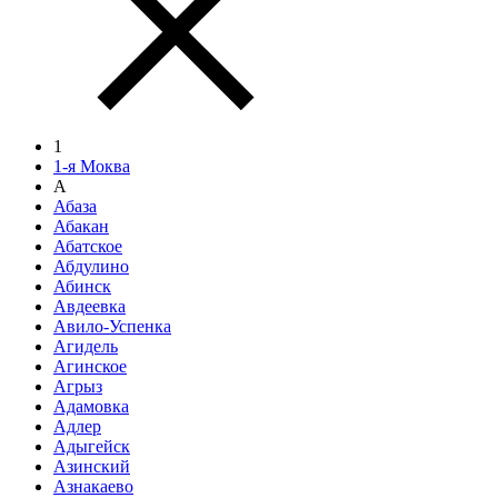
1
1-я Моква
А
Абаза
Абакан
Абатское
Абдулино
Абинск
Авдеевка
Авило-Успенка
Агидель
Агинское
Агрыз
Адамовка
Адлер
Адыгейск
Азинский
Азнакаево