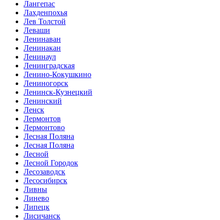
Лангепас
Лахденпохья
Лев Толстой
Леваши
Ленинаван
Ленинакан
Ленинаул
Ленинградская
Ленино-Кокушкино
Лениногорск
Ленинск-Кузнецкий
Ленинский
Ленск
Лермонтов
Лермонтово
Лесная Поляна
Лесная Поляна
Лесной
Лесной Городок
Лесозаводск
Лесосибирск
Ливны
Линево
Липецк
Лисичанск