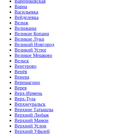
Варениковская
Варна
Васильевка
Вейделевка
Велиж
Велижаны
Великие Копани
Великие Луки
Великий Новгород
Великий Устюг
Великое Мешково
Вельск
Венгерово
Венёв
Венера
Верещагино
Верея
Верх-Ирмень
Верх-Тула
Верхнеуральск
Верхние Татышлы
Верхний Любаж
Верхний Мамон
Верхний Услон
Верхний Уфалей