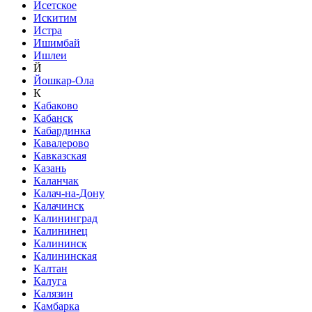
Исетское
Искитим
Истра
Ишимбай
Ишлеи
Й
Йошкар-Ола
К
Кабаково
Кабанск
Кабардинка
Кавалерово
Кавказская
Казань
Каланчак
Калач-на-Дону
Калачинск
Калининград
Калининец
Калининск
Калининская
Калтан
Калуга
Калязин
Камбарка