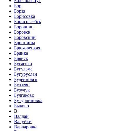
Большой Луг
Бор
Борзя
Борисовка
Борисоглебск
Боровичи
Боровск
Боровский
Бронницы
Брюховецкая
Брянка
Брянск
Бугаевка
Бугульма
Бугуруслан
Буденновск
Бузаево
Бузулук
Булгаково
Бутурлиновка
Быково
В
Валдай
Валуйки
Варваровка