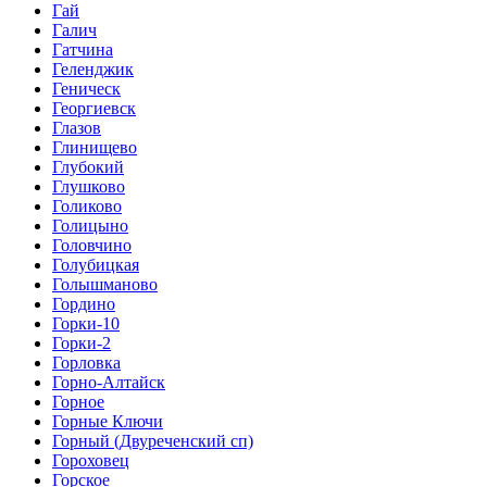
Гай
Галич
Гатчина
Геленджик
Геническ
Георгиевск
Глазов
Глинищево
Глубокий
Глушково
Голиково
Голицыно
Головчино
Голубицкая
Голышманово
Гордино
Горки-10
Горки-2
Горловка
Горно-Алтайск
Горное
Горные Ключи
Горный (Двуреченский сп)
Гороховец
Горское