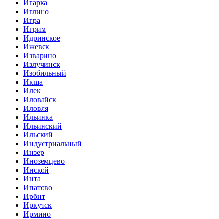
Игарка
Иглино
Игра
Игрим
Идринское
Ижевск
Изварино
Излучинск
Изобильный
Икша
Илек
Иловайск
Иловля
Ильинка
Ильинский
Ильский
Индустриальный
Инзер
Иноземцево
Инской
Инта
Ипатово
Ирбит
Иркутск
Ирмино