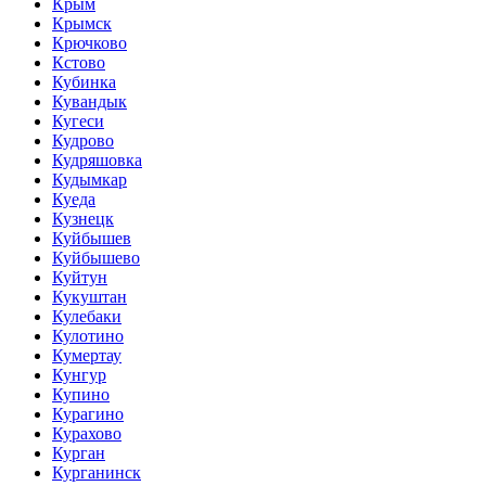
Крым
Крымск
Крючково
Кстово
Кубинка
Кувандык
Кугеси
Кудрово
Кудряшовка
Кудымкар
Куеда
Кузнецк
Куйбышев
Куйбышево
Куйтун
Кукуштан
Кулебаки
Кулотино
Кумертау
Кунгур
Купино
Курагино
Курахово
Курган
Курганинск