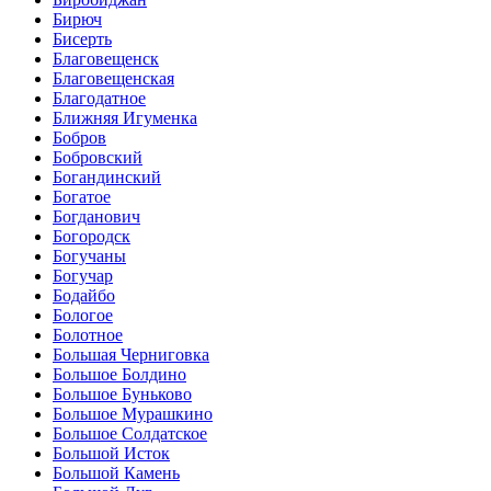
Бирюч
Бисерть
Благовещенск
Благовещенская
Благодатное
Ближняя Игуменка
Бобров
Бобровский
Богандинский
Богатое
Богданович
Богородск
Богучаны
Богучар
Бодайбо
Бологое
Болотное
Большая Черниговка
Большое Болдино
Большое Буньково
Большое Мурашкино
Большое Солдатское
Большой Исток
Большой Камень