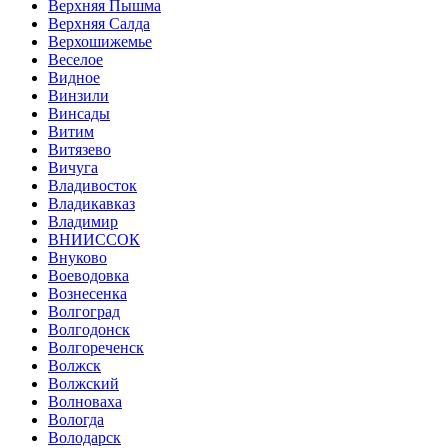
Верхняя Пышма
Верхняя Салда
Верхошижемье
Веселое
Видное
Винзили
Винсады
Витим
Витязево
Вичуга
Владивосток
Владикавказ
Владимир
ВНИИССОК
Внуково
Воеводовка
Вознесенка
Волгоград
Волгодонск
Волгореченск
Волжск
Волжский
Волноваха
Вологда
Володарск