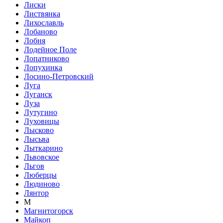
Лиски
Листвянка
Лихославль
Лобаново
Лобня
Лодейное Поле
Лопатниково
Лопухинка
Лосино-Петровский
Луга
Луганск
Луза
Лутугино
Луховицы
Лысково
Лысьва
Лыткарино
Львовское
Льгов
Люберцы
Людиново
Лянтор
М
Магнитогорск
Майкоп