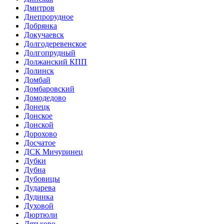
Дмитров
Днепрорудное
Добрянка
Докучаевск
Долгодеревенское
Долгопрудный
Должанский КПП
Долинск
Домбай
Домбаровский
Домодедово
Донецк
Донское
Донской
Дорохово
Досчатое
ДСК Мичуринец
Дубки
Дубна
Дубовицы
Дударева
Дудинка
Духовой
Дюртюли
Дятьково