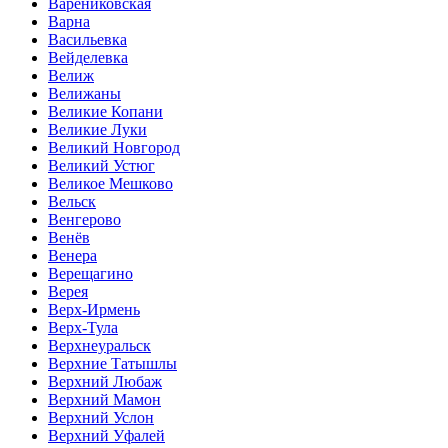
Варениковская
Варна
Васильевка
Вейделевка
Велиж
Велижаны
Великие Копани
Великие Луки
Великий Новгород
Великий Устюг
Великое Мешково
Вельск
Венгерово
Венёв
Венера
Верещагино
Верея
Верх-Ирмень
Верх-Тула
Верхнеуральск
Верхние Татышлы
Верхний Любаж
Верхний Мамон
Верхний Услон
Верхний Уфалей