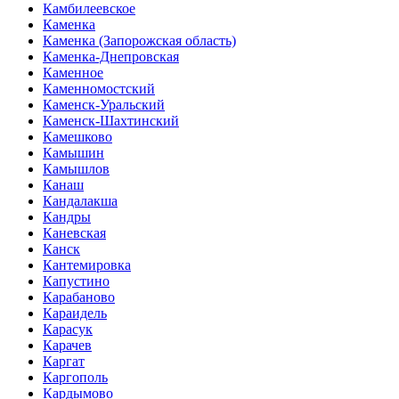
Камбилеевское
Каменка
Каменка (Запорожская область)
Каменка-Днепровская
Каменное
Каменномостский
Каменск-Уральский
Каменск-Шахтинский
Камешково
Камышин
Камышлов
Канаш
Кандалакша
Кандры
Каневская
Канск
Кантемировка
Капустино
Карабаново
Караидель
Карасук
Карачев
Каргат
Каргополь
Кардымово