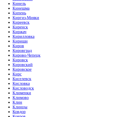
Кинель
Кинешма
Кипень
Киргиз-Мияки
Киреевск
Киренск
Киржач
Кирилловка
Кириши
Киров
Кировград
Кирово-Чепецк
Кировск
Кировский
Кировское
Кирс
Киселевск
Кисловка
Кисловодск
Клименки
Климово
Клин
Клинцы
Ковдор
Ковров