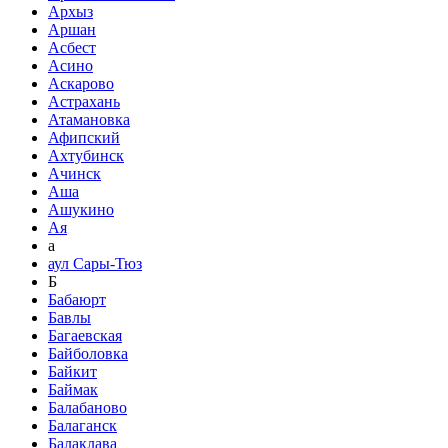
Архыз
Аршан
Асбест
Асино
Аскарово
Астрахань
Атамановка
Афипский
Ахтубинск
Ачинск
Аша
Ашукино
Ая
а
аул Сары-Тюз
Б
Бабаюрт
Бавлы
Багаевская
Байболовка
Байкит
Баймак
Балабаново
Балаганск
Балаклава