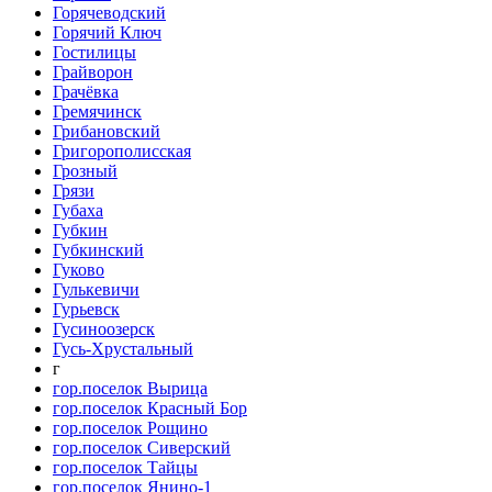
Горячеводский
Горячий Ключ
Гостилицы
Грайворон
Грачёвка
Гремячинск
Грибановский
Григорополисская
Грозный
Грязи
Губаха
Губкин
Губкинский
Гуково
Гулькевичи
Гурьевск
Гусиноозерск
Гусь-Хрустальный
г
гор.поселок Вырица
гор.поселок Красный Бор
гор.поселок Рощино
гор.поселок Сиверский
гор.поселок Тайцы
гор.поселок Янино-1