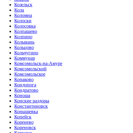
Козельск
Кола
Коломна
Колоски
Колосовка
Колпашево
Колпино
Колывань
Кольцово
Кольчугино
Коммунар
Комсомольск-на-Амуре
Комсомольский
Комсомольское
Конаково
Кондопога
Кондратово
Коноша
Конские раздоры
Константиновск
Конышевка
Копейск
Коренево
Кореновск
Коркино