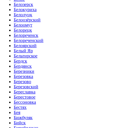
Белозерск
Белокуриха
Белолуцк
Белоозёрский
Белоомут
Белорецк
Белореченск
Белореченский
Белоярский
Белый Яр
Бельтирское
Бердск
Бердянск
Березники
Березовка
Березово
Березовский
Береславка
Берестовое
Бессоновка
Бестях
Бея
Бижбуляк
Бийск
Биробиджан