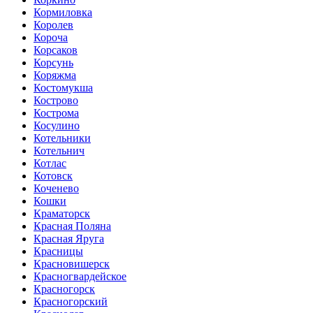
Кормиловка
Королев
Короча
Корсаков
Корсунь
Коряжма
Костомукша
Кострово
Кострома
Косулино
Котельники
Котельнич
Котлас
Котовск
Коченево
Кошки
Краматорск
Красная Поляна
Красная Яруга
Красницы
Красновишерск
Красногвардейское
Красногорск
Красногорский