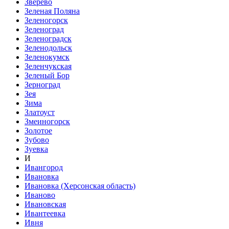
Зверево
Зеленая Поляна
Зеленогорск
Зеленоград
Зеленоградск
Зеленодольск
Зеленокумск
Зеленчукская
Зеленый Бор
Зерноград
Зея
Зима
Златоуст
Змеиногорск
Золотое
Зубово
Зуевка
И
Ивангород
Ивановка
Ивановка (Херсонская область)
Иваново
Ивановская
Ивантеевка
Ивня