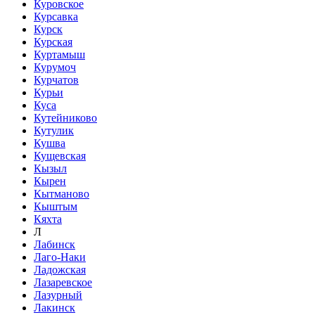
Куровское
Курсавка
Курск
Курская
Куртамыш
Курумоч
Курчатов
Курьи
Куса
Кутейниково
Кутулик
Кушва
Кущевская
Кызыл
Кырен
Кытманово
Кыштым
Кяхта
Л
Лабинск
Лаго-Наки
Ладожская
Лазаревское
Лазурный
Лакинск