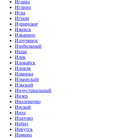
Игарка
Иглино
Игра
Игрим
Идринское
Ижевск
Изварино
Излучинск
Изобильный
Икша
Илек
Иловайск
Иловля
Ильинка
Ильинский
Ильский
Индустриальный
Инзер
Иноземцево
Инской
Инта
Ипатово
Ирбит
Иркутск
Ирмино