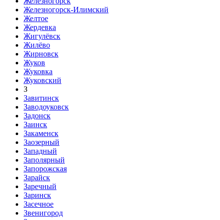
Железногорск
Железногорск-Илимский
Желтое
Жердевка
Жигулёвск
Жилёво
Жирновск
Жуков
Жуковка
Жуковский
З
Завитинск
Заводоуковск
Задонск
Заинск
Закаменск
Заозерный
Западный
Заполярный
Запорожская
Зарайск
Заречный
Заринск
Засечное
Звенигород