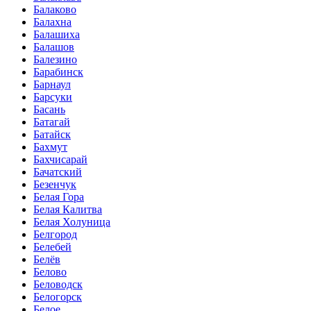
Балаково
Балахна
Балашиха
Балашов
Балезино
Барабинск
Барнаул
Барсуки
Басань
Батагай
Батайск
Бахмут
Бахчисарай
Бачатский
Безенчук
Белая Гора
Белая Калитва
Белая Холуница
Белгород
Белебей
Белёв
Белово
Беловодск
Белогорск
Белое