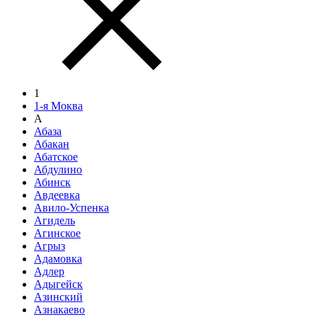
1
1-я Моква
А
Абаза
Абакан
Абатское
Абдулино
Абинск
Авдеевка
Авило-Успенка
Агидель
Агинское
Агрыз
Адамовка
Адлер
Адыгейск
Азинский
Азнакаево