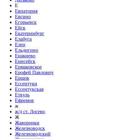
Е
Евпатория
Евсино
Егорьевск
Ейск
Екатеринбург
Елабуга
Елец
Ельдигино
Енакиево
Енисейск
Ермаковское
Ерофей Павлович
Ершов
Ессентуки
Ессентукская
Еткуль
Ефремов
ж
ж/д ст. Лосево
Ж
Жаворонки
Железноводск
Железноводский