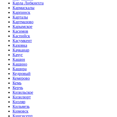
Карла Либкнехта
Кармаскалы
Карпинск
Карталы
Картмазово
Карымское
Касимов
Каспийск
Касумкент
Каховка
Качканар
Качуг
Кашин
Кашино
Кашира
Кедровый
Кемерово
Кемь
Керчь
Кизильское
Кизилюрт
Кизляр
Кильмезь
Кимовск
Кингисепп