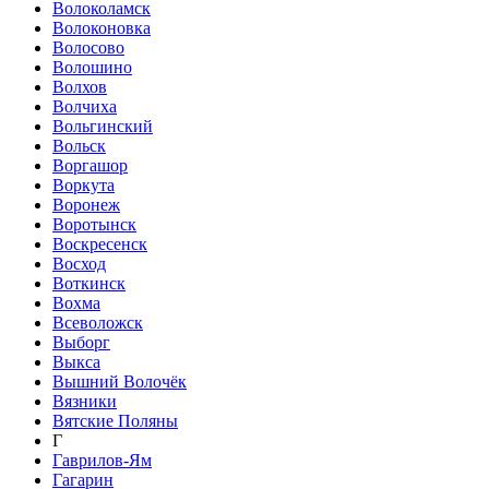
Волоколамск
Волоконовка
Волосово
Волошино
Волхов
Волчиха
Вольгинский
Вольск
Воргашор
Воркута
Воронеж
Воротынск
Воскресенск
Восход
Воткинск
Вохма
Всеволожск
Выборг
Выкса
Вышний Волочёк
Вязники
Вятские Поляны
Г
Гаврилов-Ям
Гагарин