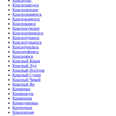
Краснодар
Краснозаводск
Краснозерское
Краснознаменск
Краснокаменск
Краснокамск
Краснокумское
Красноперекопск
Краснотуранск
Краснотурьинск
Красноуральск
Красноуфимск
Красноярск
Красный Крым
Красный Луч
Красный Посёлок
Красный Сулин
Красный Чикой
Красный Яр
Кременки
Кременкуль
Кременная
Криводановка
Кропоткин
Крыловская