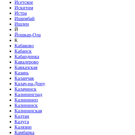
Исетское
Искитим
Истра
Ишимбай
Ишлеи
Й
Йошкар-Ола
К
Кабаково
Кабанск
Кабардинка
Кавалерово
Кавказская
Казань
Каланчак
Калач-на-Дону
Калачинск
Калининград
Калининец
Калининск
Калининская
Калтан
Калуга
Калязин
Камбарка