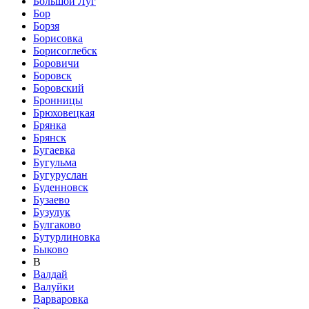
Большой Луг
Бор
Борзя
Борисовка
Борисоглебск
Боровичи
Боровск
Боровский
Бронницы
Брюховецкая
Брянка
Брянск
Бугаевка
Бугульма
Бугуруслан
Буденновск
Бузаево
Бузулук
Булгаково
Бутурлиновка
Быково
В
Валдай
Валуйки
Варваровка