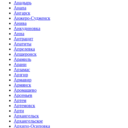
Анадырь
Анапа
Ангарск
Анжеро-Судженск
Анива
Анкудиновка
Анна
Антрацит
Апатиты
Апрелевка
Апшеронск
Арамиль
Арани
Арзамас
Арзгир
Армавир
Армянск
Аромашево
Арсеньев
Артем
Артемовск
Арти
Архангельск
Архангельское
Архипо-Осиповка