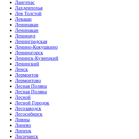
Лангепас
Лахденпохья
Лев Толстой
Леваши
Ленинаван
Ленинакан
Ленинаул
Ленинградская
Ленино-Кокушкино
Лениногорск
Ленинск-Кузнецкий
Ленинский
Ленск
Лермонтов
Лермонтово
Лесная Поляна
Лесная Поляна
Лесной
Лесной Городок
Лесозаводск
Лесосибирск
Ливны
Линево
Липецк
Лисичанск