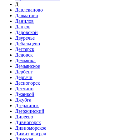
Д
Давлеканово
Далматово
Данилов
Данков
Даровской
Двуречье
Дебальцево
Дегтярск
Дедовск
Демьянка
Демьянское
Дербент
Дергачи
Десногорск
Детчино
Джанкой
Джубга
Дзержинск
Дзержинский
Дивеево
Дивногорск
Дивноморское
Димитровград
Динская