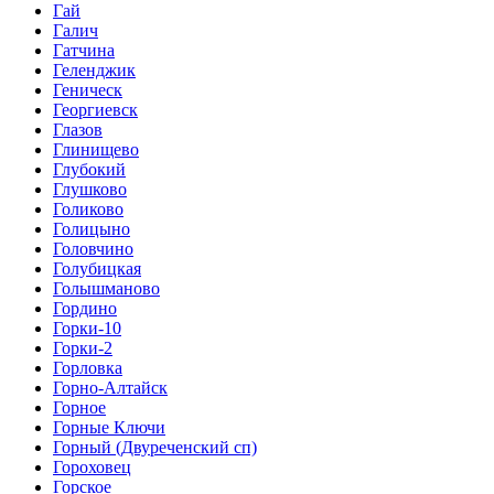
Гай
Галич
Гатчина
Геленджик
Геническ
Георгиевск
Глазов
Глинищево
Глубокий
Глушково
Голиково
Голицыно
Головчино
Голубицкая
Голышманово
Гордино
Горки-10
Горки-2
Горловка
Горно-Алтайск
Горное
Горные Ключи
Горный (Двуреченский сп)
Гороховец
Горское