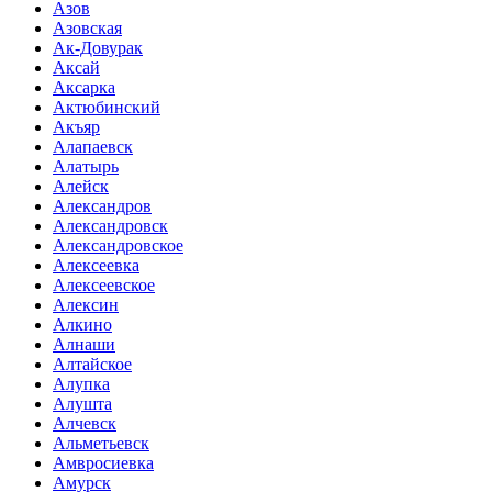
Азов
Азовская
Ак-Довурак
Аксай
Аксарка
Актюбинский
Акъяр
Алапаевск
Алатырь
Алейск
Александров
Александровск
Александровское
Алексеевка
Алексеевское
Алексин
Алкино
Алнаши
Алтайское
Алупка
Алушта
Алчевск
Альметьевск
Амвросиевка
Амурск