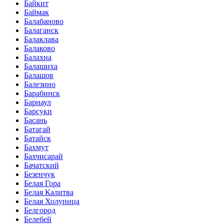
Байкит
Баймак
Балабаново
Балаганск
Балаклава
Балаково
Балахна
Балашиха
Балашов
Балезино
Барабинск
Барнаул
Барсуки
Басань
Батагай
Батайск
Бахмут
Бахчисарай
Бачатский
Безенчук
Белая Гора
Белая Калитва
Белая Холуница
Белгород
Белебей