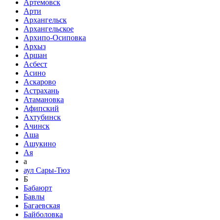
Артемовск
Арти
Архангельск
Архангельское
Архипо-Осиповка
Архыз
Аршан
Асбест
Асино
Аскарово
Астрахань
Атамановка
Афипский
Ахтубинск
Ачинск
Аша
Ашукино
Ая
а
аул Сары-Тюз
Б
Бабаюрт
Бавлы
Багаевская
Байболовка