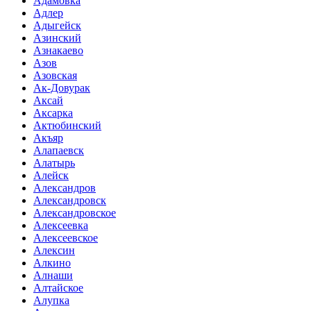
Адамовка
Адлер
Адыгейск
Азинский
Азнакаево
Азов
Азовская
Ак-Довурак
Аксай
Аксарка
Актюбинский
Акъяр
Алапаевск
Алатырь
Алейск
Александров
Александровск
Александровское
Алексеевка
Алексеевское
Алексин
Алкино
Алнаши
Алтайское
Алупка