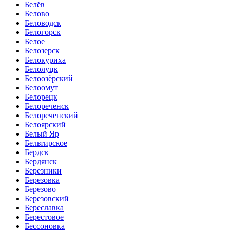
Белёв
Белово
Беловодск
Белогорск
Белое
Белозерск
Белокуриха
Белолуцк
Белоозёрский
Белоомут
Белорецк
Белореченск
Белореченский
Белоярский
Белый Яр
Бельтирское
Бердск
Бердянск
Березники
Березовка
Березово
Березовский
Береславка
Берестовое
Бессоновка