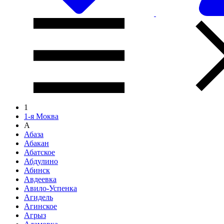
1
1-я Моква
А
Абаза
Абакан
Абатское
Абдулино
Абинск
Авдеевка
Авило-Успенка
Агидель
Агинское
Агрыз