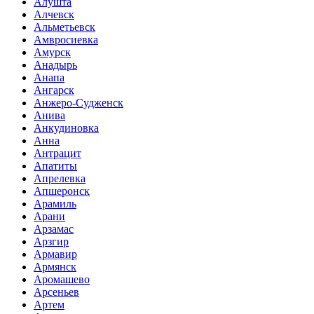
Алушта
Алчевск
Альметьевск
Амвросиевка
Амурск
Анадырь
Анапа
Ангарск
Анжеро-Судженск
Анива
Анкудиновка
Анна
Антрацит
Апатиты
Апрелевка
Апшеронск
Арамиль
Арани
Арзамас
Арзгир
Армавир
Армянск
Аромашево
Арсеньев
Артем