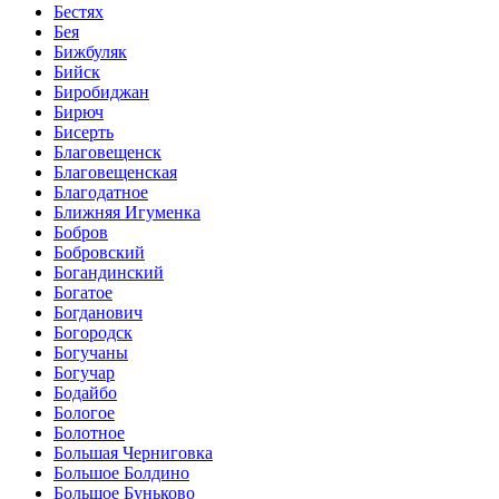
Бестях
Бея
Бижбуляк
Бийск
Биробиджан
Бирюч
Бисерть
Благовещенск
Благовещенская
Благодатное
Ближняя Игуменка
Бобров
Бобровский
Богандинский
Богатое
Богданович
Богородск
Богучаны
Богучар
Бодайбо
Бологое
Болотное
Большая Черниговка
Большое Болдино
Большое Буньково