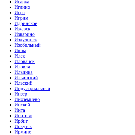
Игарка
Иглино
Игра
Игрим
Идринское
Ижевск
Изварино
Излучинск
Изобильный
Икша
Илек
Иловайск
Иловля
Ильинка
Ильинский
Ильский
Индустриальный
Инзер
Иноземцево
Инской
Инта
Ипатово
Ирбит
Иркутск
Ирмино