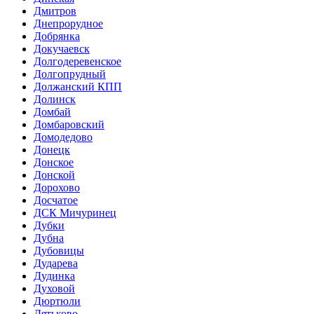
Дмитров
Днепрорудное
Добрянка
Докучаевск
Долгодеревенское
Долгопрудный
Должанский КПП
Долинск
Домбай
Домбаровский
Домодедово
Донецк
Донское
Донской
Дорохово
Досчатое
ДСК Мичуринец
Дубки
Дубна
Дубовицы
Дударева
Дудинка
Духовой
Дюртюли
Дятьково