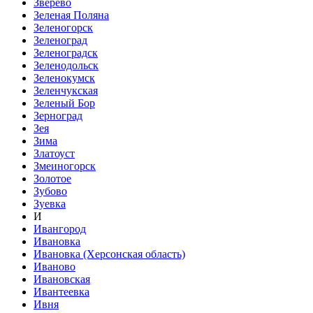
Зверево
Зеленая Поляна
Зеленогорск
Зеленоград
Зеленоградск
Зеленодольск
Зеленокумск
Зеленчукская
Зеленый Бор
Зерноград
Зея
Зима
Златоуст
Змеиногорск
Золотое
Зубово
Зуевка
И
Ивангород
Ивановка
Ивановка (Херсонская область)
Иваново
Ивановская
Ивантеевка
Ивня