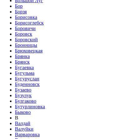
Большой Луг
Бор
Борзя
Борисовка
Борисоглебск
Боровичи
Боровск
Боровский
Бронницы
Брюховецкая
Брянка
Брянск
Бугаевка
Бугульма
Бугуруслан
Буденновск
Бузаево
Бузулук
Булгаково
Бутурлиновка
Быково
В
Валдай
Валуйки
Варваровка