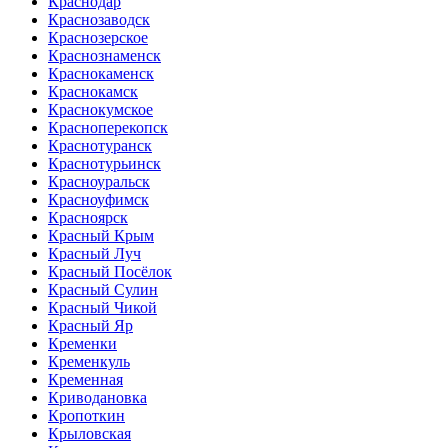
Краснодар
Краснозаводск
Краснозерское
Краснознаменск
Краснокаменск
Краснокамск
Краснокумское
Красноперекопск
Краснотуранск
Краснотурьинск
Красноуральск
Красноуфимск
Красноярск
Красный Крым
Красный Луч
Красный Посёлок
Красный Сулин
Красный Чикой
Красный Яр
Кременки
Кременкуль
Кременная
Криводановка
Кропоткин
Крыловская