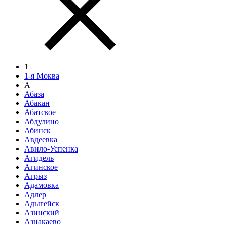
1
1-я Моква
А
Абаза
Абакан
Абатское
Абдулино
Абинск
Авдеевка
Авило-Успенка
Агидель
Агинское
Агрыз
Адамовка
Адлер
Адыгейск
Азинский
Азнакаево