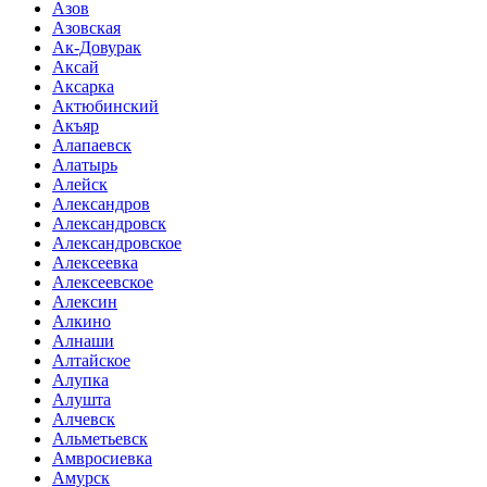
Азов
Азовская
Ак-Довурак
Аксай
Аксарка
Актюбинский
Акъяр
Алапаевск
Алатырь
Алейск
Александров
Александровск
Александровское
Алексеевка
Алексеевское
Алексин
Алкино
Алнаши
Алтайское
Алупка
Алушта
Алчевск
Альметьевск
Амвросиевка
Амурск