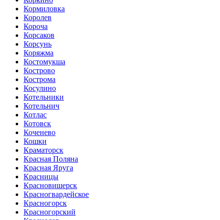
Кормиловка
Королев
Короча
Корсаков
Корсунь
Коряжма
Костомукша
Кострово
Кострома
Косулино
Котельники
Котельнич
Котлас
Котовск
Коченево
Кошки
Краматорск
Красная Поляна
Красная Яруга
Красницы
Красновишерск
Красногвардейское
Красногорск
Красногорский