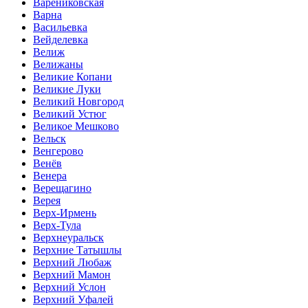
Варениковская
Варна
Васильевка
Вейделевка
Велиж
Велижаны
Великие Копани
Великие Луки
Великий Новгород
Великий Устюг
Великое Мешково
Вельск
Венгерово
Венёв
Венера
Верещагино
Верея
Верх-Ирмень
Верх-Тула
Верхнеуральск
Верхние Татышлы
Верхний Любаж
Верхний Мамон
Верхний Услон
Верхний Уфалей