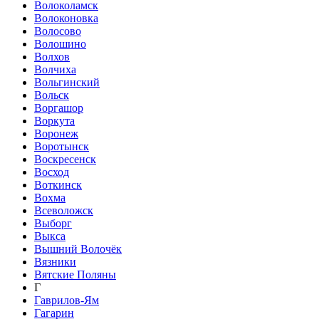
Волоколамск
Волоконовка
Волосово
Волошино
Волхов
Волчиха
Вольгинский
Вольск
Воргашор
Воркута
Воронеж
Воротынск
Воскресенск
Восход
Воткинск
Вохма
Всеволожск
Выборг
Выкса
Вышний Волочёк
Вязники
Вятские Поляны
Г
Гаврилов-Ям
Гагарин