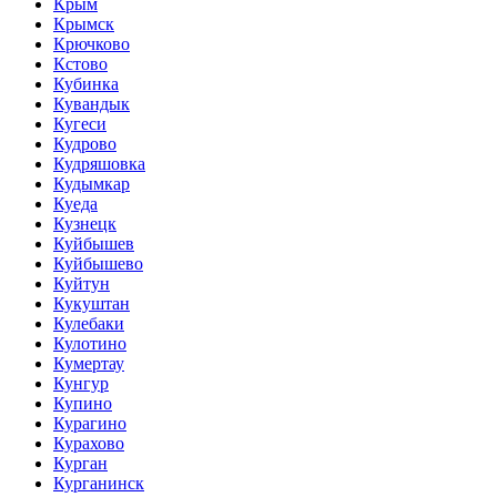
Крым
Крымск
Крючково
Кстово
Кубинка
Кувандык
Кугеси
Кудрово
Кудряшовка
Кудымкар
Куеда
Кузнецк
Куйбышев
Куйбышево
Куйтун
Кукуштан
Кулебаки
Кулотино
Кумертау
Кунгур
Купино
Курагино
Курахово
Курган
Курганинск