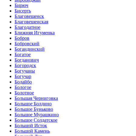
Бирюч
Бисерть
Благовещенск
Благовещенская
Благодатное
Ближняя Игуменка
Бобров
Бобровский
Богандинский
Богатое
Богданович
Богородск
Богучаны
Богучар
Бодайбо
Бологое
Болотное
Большая Черниговка
Большое Болдино
Большое Буньково
Большое Мурашкино
Большое Солдатское
Большой Исток
Большой Камень