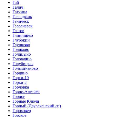
Гай
Галич
Гатчина
Геленджик
Геническ
Георгиевск
Глазов
Глинищево
Глубокий
Глушково
Голиково
Голицыно
Головчино
Голубицкая
Голышманово
Гордино
Горки-10
Горки-2
Горловка
Горно-Алтайск
Горное
Горные Ключи
Горный (Двуреченский сп)
Гороховец
Горское