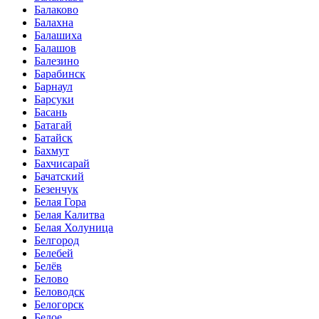
Балаково
Балахна
Балашиха
Балашов
Балезино
Барабинск
Барнаул
Барсуки
Басань
Батагай
Батайск
Бахмут
Бахчисарай
Бачатский
Безенчук
Белая Гора
Белая Калитва
Белая Холуница
Белгород
Белебей
Белёв
Белово
Беловодск
Белогорск
Белое