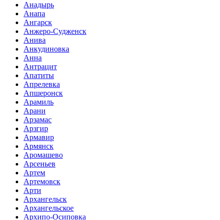
Анадырь
Анапа
Ангарск
Анжеро-Судженск
Анива
Анкудиновка
Анна
Антрацит
Апатиты
Апрелевка
Апшеронск
Арамиль
Арани
Арзамас
Арзгир
Армавир
Армянск
Аромашево
Арсеньев
Артем
Артемовск
Арти
Архангельск
Архангельское
Архипо-Осиповка