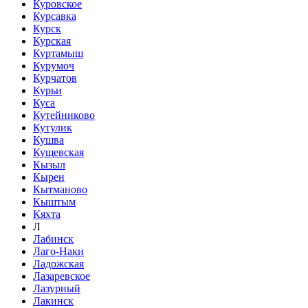
Куровское
Курсавка
Курск
Курская
Куртамыш
Курумоч
Курчатов
Курьи
Куса
Кутейниково
Кутулик
Кушва
Кущевская
Кызыл
Кырен
Кытманово
Кыштым
Кяхта
Л
Лабинск
Лаго-Наки
Ладожская
Лазаревское
Лазурный
Лакинск