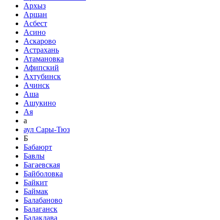
Архыз
Аршан
Асбест
Асино
Аскарово
Астрахань
Атамановка
Афипский
Ахтубинск
Ачинск
Аша
Ашукино
Ая
а
аул Сары-Тюз
Б
Бабаюрт
Бавлы
Багаевская
Байболовка
Байкит
Баймак
Балабаново
Балаганск
Балаклава