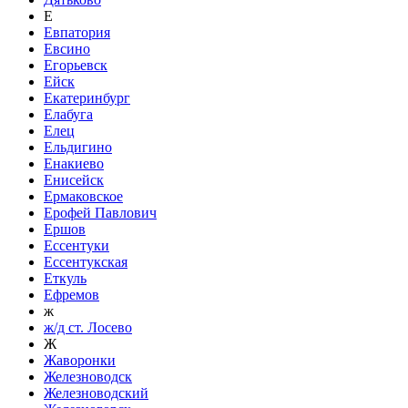
Е
Евпатория
Евсино
Егорьевск
Ейск
Екатеринбург
Елабуга
Елец
Ельдигино
Енакиево
Енисейск
Ермаковское
Ерофей Павлович
Ершов
Ессентуки
Ессентукская
Еткуль
Ефремов
ж
ж/д ст. Лосево
Ж
Жаворонки
Железноводск
Железноводский