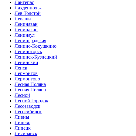
Лангепас
Лахденпохья
Лев Толстой
Леваши
Ленинаван
Ленинакан
Ленинаул
Ленинградская
Ленино-Кокушкино
Лениногорск
Ленинск-Кузнецкий
Ленинский
Ленск
Лермонтов
Лермонтово
Лесная Поляна
Лесная Поляна
Лесной
Лесной Городок
Лесозаводск
Лесосибирск
Ливны
Линево
Липецк
Лисичанск