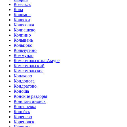
Козельск
Кола
Коломна
Колоски
Колосовка
Колпашево
Колпино
Колывань
Кольцово
Кольчугино
Коммунар
Комсомольск-на-Амуре
Комсомольский
Комсомольское
Конаково
Кондопога
Кондратово
Коноша
Конские раздоры
Константиновск
Конышевка
Копейск
Коренево
Кореновск
Коркино