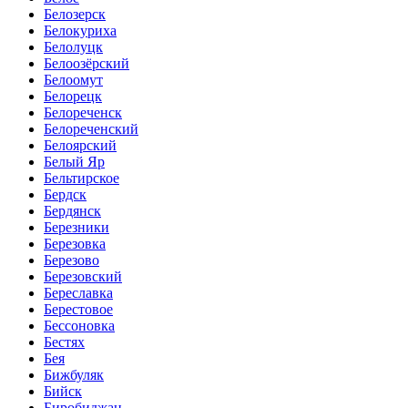
Белозерск
Белокуриха
Белолуцк
Белоозёрский
Белоомут
Белорецк
Белореченск
Белореченский
Белоярский
Белый Яр
Бельтирское
Бердск
Бердянск
Березники
Березовка
Березово
Березовский
Береславка
Берестовое
Бессоновка
Бестях
Бея
Бижбуляк
Бийск
Биробиджан