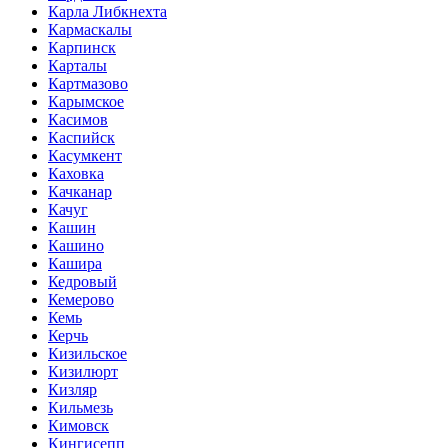
Карла Либкнехта
Кармаскалы
Карпинск
Карталы
Картмазово
Карымское
Касимов
Каспийск
Касумкент
Каховка
Качканар
Качуг
Кашин
Кашино
Кашира
Кедровый
Кемерово
Кемь
Керчь
Кизильское
Кизилюрт
Кизляр
Кильмезь
Кимовск
Кингисепп