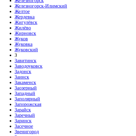
Железногорск
Железногорск-Илимский
Желтое
Жердевка
Жигулёвск
Жилёво
Жирновск
Жуков
Жуковка
Жуковский
З
Завитинск
Заводоуковск
Задонск
Заинск
Закаменск
Заозерный
Западный
Заполярный
Запорожская
Зарайск
Заречный
Заринск
Засечное
Звенигород