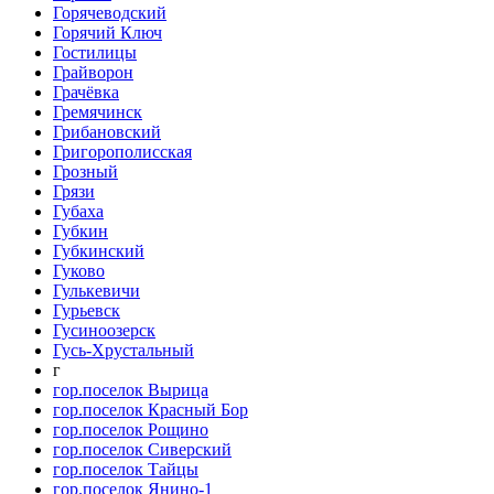
Горячеводский
Горячий Ключ
Гостилицы
Грайворон
Грачёвка
Гремячинск
Грибановский
Григорополисская
Грозный
Грязи
Губаха
Губкин
Губкинский
Гуково
Гулькевичи
Гурьевск
Гусиноозерск
Гусь-Хрустальный
г
гор.поселок Вырица
гор.поселок Красный Бор
гор.поселок Рощино
гор.поселок Сиверский
гор.поселок Тайцы
гор.поселок Янино-1