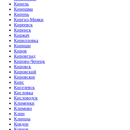
Кинель
Кинешма
Кипень
Киргиз-Мияки
Киреевск
Киренск
Киржач
Кирилловка
Кириши
Киров
Кировград
Кирово-Чепецк
Кировск
Кировский
Кировское
Кирс
Киселевск
Кисловка
Кисловодск
Клименки
Климово
Клин
Клинцы
Ковдор
Ковров