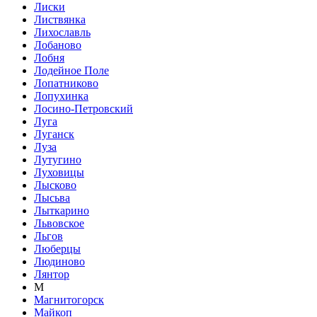
Лиски
Листвянка
Лихославль
Лобаново
Лобня
Лодейное Поле
Лопатниково
Лопухинка
Лосино-Петровский
Луга
Луганск
Луза
Лутугино
Луховицы
Лысково
Лысьва
Лыткарино
Львовское
Льгов
Люберцы
Людиново
Лянтор
М
Магнитогорск
Майкоп