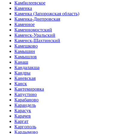
Камбилеевское
Каменка
Каменка (Запорожская область)
Каменка-Днепровская
Каменное
Каменномостский
Каменск-Уральский
Каменск-Шахтинский
Камешково
Камышин
Камышлов
Канаш
Кандалакша
Кандры
Каневская
Канск
Кантемировка
Капустино
Карабаново
Караидель
Карасук
Карачев
Каргат
Каргополь
Кардымово