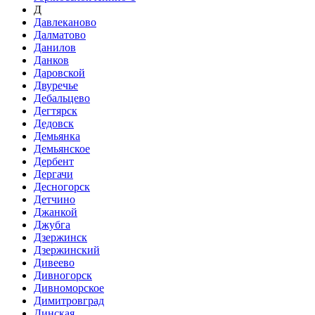
Д
Давлеканово
Далматово
Данилов
Данков
Даровской
Двуречье
Дебальцево
Дегтярск
Дедовск
Демьянка
Демьянское
Дербент
Дергачи
Десногорск
Детчино
Джанкой
Джубга
Дзержинск
Дзержинский
Дивеево
Дивногорск
Дивноморское
Димитровград
Динская