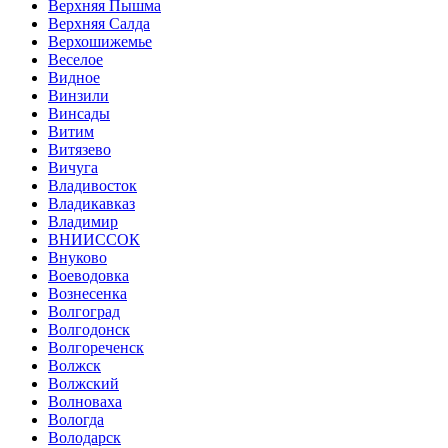
Верхняя Пышма
Верхняя Салда
Верхошижемье
Веселое
Видное
Винзили
Винсады
Витим
Витязево
Вичуга
Владивосток
Владикавказ
Владимир
ВНИИССОК
Внуково
Воеводовка
Вознесенка
Волгоград
Волгодонск
Волгореченск
Волжск
Волжский
Волноваха
Вологда
Володарск