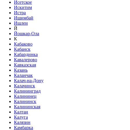
Исетское
Искитим
Истра
Ишимбай
Ишлеи
Й
Йошкар-Ола
К
Кабаково
Кабанск
Кабардинка
Кавалерово
Кавказская
Казань
Каланчак
Калач-на-Дону
Калачинск
Калининград
Калининец
Калининск
Калининская
Калтан
Калуга
Калязин
Камбарка