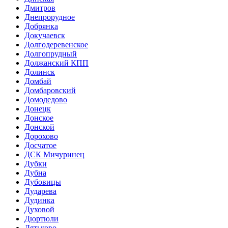
Дмитров
Днепрорудное
Добрянка
Докучаевск
Долгодеревенское
Долгопрудный
Должанский КПП
Долинск
Домбай
Домбаровский
Домодедово
Донецк
Донское
Донской
Дорохово
Досчатое
ДСК Мичуринец
Дубки
Дубна
Дубовицы
Дударева
Дудинка
Духовой
Дюртюли
Дятьково