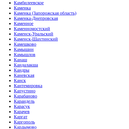
Камбилеевское
Каменка
Каменка (Запорожская область)
Каменка-Днепровская
Каменное
Каменномостский
Каменск-Уральский
Каменск-Шахтинский
Камешково
Камышин
Камышлов
Канаш
Кандалакша
Кандры
Каневская
Канск
Кантемировка
Капустино
Карабаново
Караидель
Карасук
Карачев
Каргат
Каргополь
Кардымово