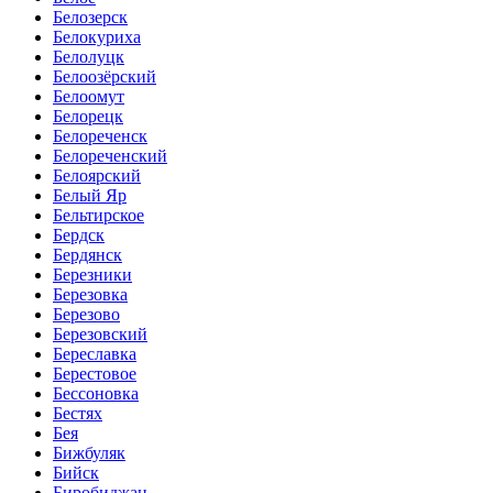
Белозерск
Белокуриха
Белолуцк
Белоозёрский
Белоомут
Белорецк
Белореченск
Белореченский
Белоярский
Белый Яр
Бельтирское
Бердск
Бердянск
Березники
Березовка
Березово
Березовский
Береславка
Берестовое
Бессоновка
Бестях
Бея
Бижбуляк
Бийск
Биробиджан