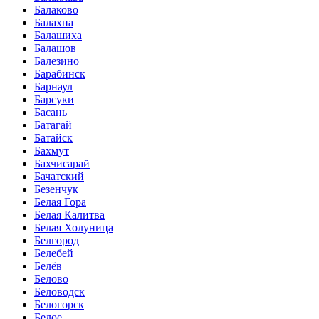
Балаково
Балахна
Балашиха
Балашов
Балезино
Барабинск
Барнаул
Барсуки
Басань
Батагай
Батайск
Бахмут
Бахчисарай
Бачатский
Безенчук
Белая Гора
Белая Калитва
Белая Холуница
Белгород
Белебей
Белёв
Белово
Беловодск
Белогорск
Белое