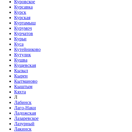
Куровское
Курсавка
Курск
Курская
Куртамыш
Курумоч
Курчатов
Курьи
Куса
Кутейниково
Кутулик
Кушва
Кущевская
Кызыл
Кырен
Кытманово
Кыштым
Кяхта
Л
Лабинск
Лаго-Наки
Ладожская
Лазаревское
Лазурный
Лакинск