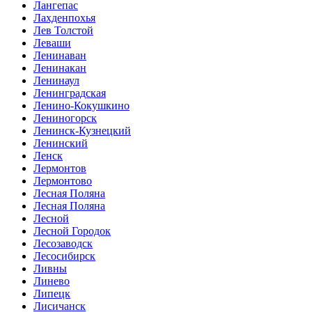
Лангепас
Лахденпохья
Лев Толстой
Леваши
Ленинаван
Ленинакан
Ленинаул
Ленинградская
Ленино-Кокушкино
Лениногорск
Ленинск-Кузнецкий
Ленинский
Ленск
Лермонтов
Лермонтово
Лесная Поляна
Лесная Поляна
Лесной
Лесной Городок
Лесозаводск
Лесосибирск
Ливны
Линево
Липецк
Лисичанск