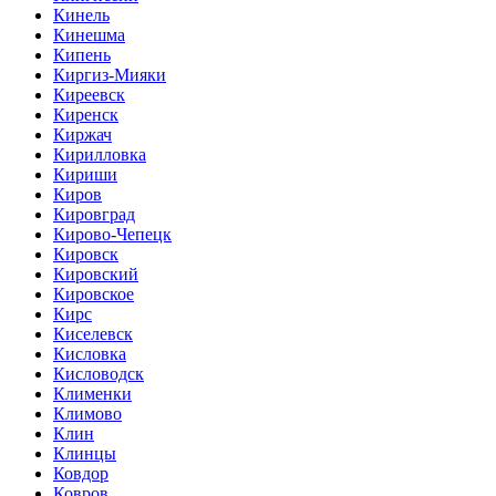
Кинель
Кинешма
Кипень
Киргиз-Мияки
Киреевск
Киренск
Киржач
Кирилловка
Кириши
Киров
Кировград
Кирово-Чепецк
Кировск
Кировский
Кировское
Кирс
Киселевск
Кисловка
Кисловодск
Клименки
Климово
Клин
Клинцы
Ковдор
Ковров