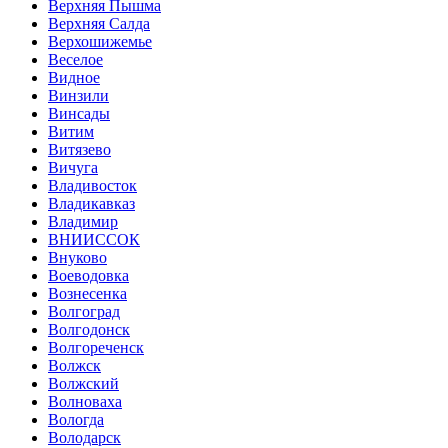
Верхняя Пышма
Верхняя Салда
Верхошижемье
Веселое
Видное
Винзили
Винсады
Витим
Витязево
Вичуга
Владивосток
Владикавказ
Владимир
ВНИИССОК
Внуково
Воеводовка
Вознесенка
Волгоград
Волгодонск
Волгореченск
Волжск
Волжский
Волноваха
Вологда
Володарск