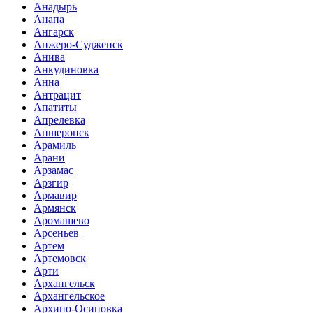
Анадырь
Анапа
Ангарск
Анжеро-Судженск
Анива
Анкудиновка
Анна
Антрацит
Апатиты
Апрелевка
Апшеронск
Арамиль
Арани
Арзамас
Арзгир
Армавир
Армянск
Аромашево
Арсеньев
Артем
Артемовск
Арти
Архангельск
Архангельское
Архипо-Осиповка