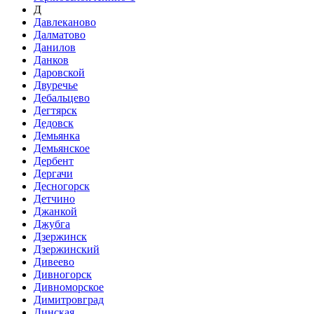
Д
Давлеканово
Далматово
Данилов
Данков
Даровской
Двуречье
Дебальцево
Дегтярск
Дедовск
Демьянка
Демьянское
Дербент
Дергачи
Десногорск
Детчино
Джанкой
Джубга
Дзержинск
Дзержинский
Дивеево
Дивногорск
Дивноморское
Димитровград
Динская