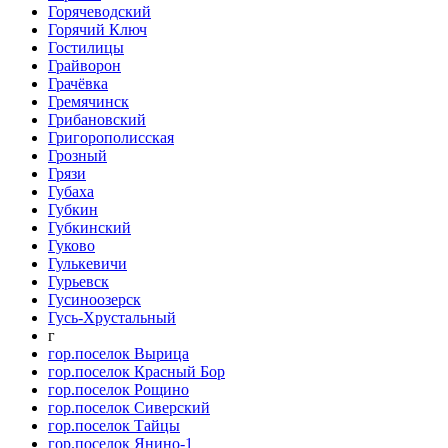
Горячеводский
Горячий Ключ
Гостилицы
Грайворон
Грачёвка
Гремячинск
Грибановский
Григорополисская
Грозный
Грязи
Губаха
Губкин
Губкинский
Гуково
Гулькевичи
Гурьевск
Гусиноозерск
Гусь-Хрустальный
г
гор.поселок Вырица
гор.поселок Красный Бор
гор.поселок Рощино
гор.поселок Сиверский
гор.поселок Тайцы
гор.поселок Янино-1