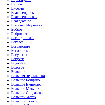
Бирюч
Бисерть
Благовещенск
Благовещенская
Благодатное
Ближняя Игуменка
Бобров
Бобровский
Богандинский
Богатое
Богданович
Богородск
Богучаны
Богучар
Бодайбо
Бологое
Болотное
Большая Черниговка
Большое Болдино
Большое Буньково
Большое Мурашкино
Большое Солдатское
Большой Исток
Большой Камень