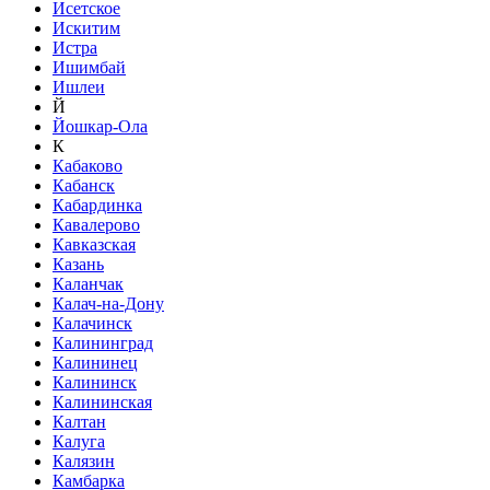
Исетское
Искитим
Истра
Ишимбай
Ишлеи
Й
Йошкар-Ола
К
Кабаково
Кабанск
Кабардинка
Кавалерово
Кавказская
Казань
Каланчак
Калач-на-Дону
Калачинск
Калининград
Калининец
Калининск
Калининская
Калтан
Калуга
Калязин
Камбарка