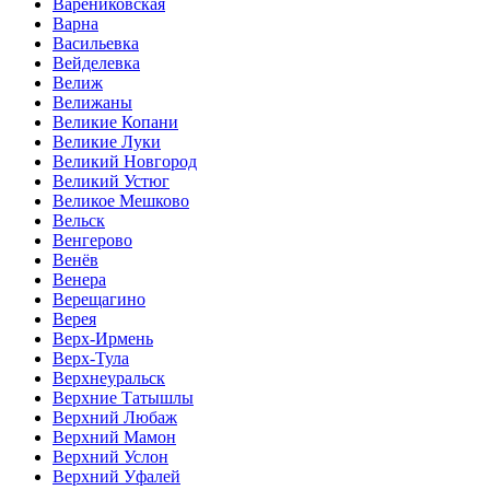
Варениковская
Варна
Васильевка
Вейделевка
Велиж
Велижаны
Великие Копани
Великие Луки
Великий Новгород
Великий Устюг
Великое Мешково
Вельск
Венгерово
Венёв
Венера
Верещагино
Верея
Верх-Ирмень
Верх-Тула
Верхнеуральск
Верхние Татышлы
Верхний Любаж
Верхний Мамон
Верхний Услон
Верхний Уфалей