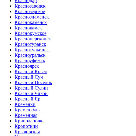
Краснодар
Краснозаводск
Краснозерское
Краснознаменск
Краснокаменск
Краснокамск
Краснокумское
Красноперекопск
Краснотуранск
Краснотурьинск
Красноуральск
Красноуфимск
Красноярск
Красный Крым
Красный Луч
Красный Посёлок
Красный Сулин
Красный Чикой
Красный Яр
Кременки
Кременкуль
Кременная
Криводановка
Кропоткин
Крыловская