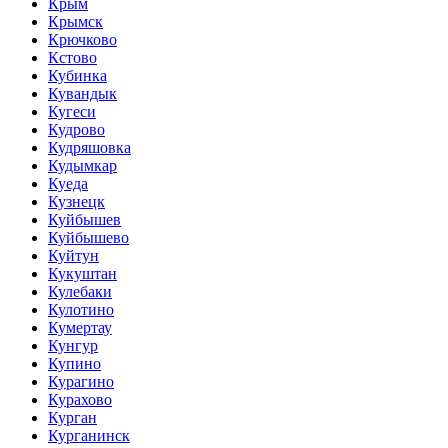
Крым
Крымск
Крючково
Кстово
Кубинка
Кувандык
Кугеси
Кудрово
Кудряшовка
Кудымкар
Куеда
Кузнецк
Куйбышев
Куйбышево
Куйтун
Кукуштан
Кулебаки
Кулотино
Кумертау
Кунгур
Купино
Курагино
Курахово
Курган
Курганинск