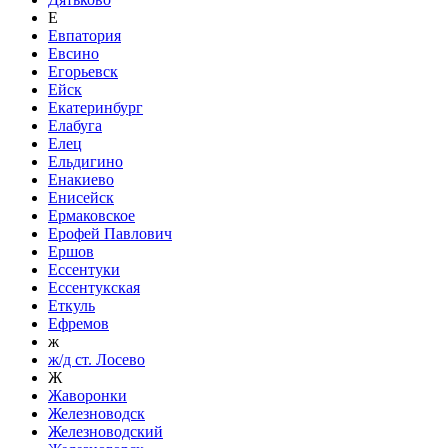
Е
Евпатория
Евсино
Егорьевск
Ейск
Екатеринбург
Елабуга
Елец
Ельдигино
Енакиево
Енисейск
Ермаковское
Ерофей Павлович
Ершов
Ессентуки
Ессентукская
Еткуль
Ефремов
ж
ж/д ст. Лосево
Ж
Жаворонки
Железноводск
Железноводский