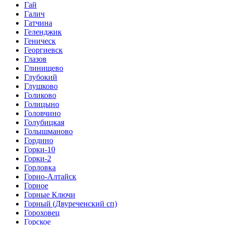
Гай
Галич
Гатчина
Геленджик
Геническ
Георгиевск
Глазов
Глинищево
Глубокий
Глушково
Голиково
Голицыно
Головчино
Голубицкая
Голышманово
Гордино
Горки-10
Горки-2
Горловка
Горно-Алтайск
Горное
Горные Ключи
Горный (Двуреченский сп)
Гороховец
Горское