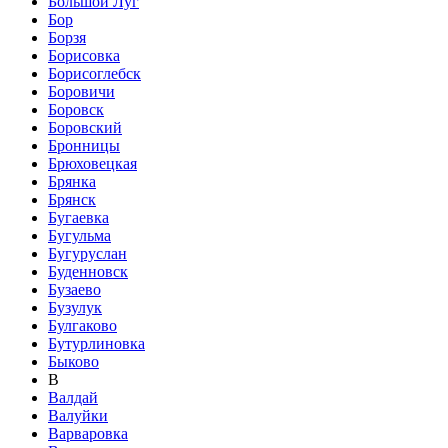
Большой Луг
Бор
Борзя
Борисовка
Борисоглебск
Боровичи
Боровск
Боровский
Бронницы
Брюховецкая
Брянка
Брянск
Бугаевка
Бугульма
Бугуруслан
Буденновск
Бузаево
Бузулук
Булгаково
Бутурлиновка
Быково
В
Валдай
Валуйки
Варваровка