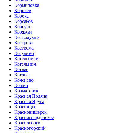
Кормиловка
Королев
Короча
Корсаков
Корсунь
Коряжма
Костомукша
Кострово
Кострома
Косулино
Котельники
Котельнич
Котлас
Котовск
Коченево
Кошки
Краматорск
Красная Поляна
Красная Яруга
Красницы
Красновишерск
Красногвардейское
Красногорск
Красногорский