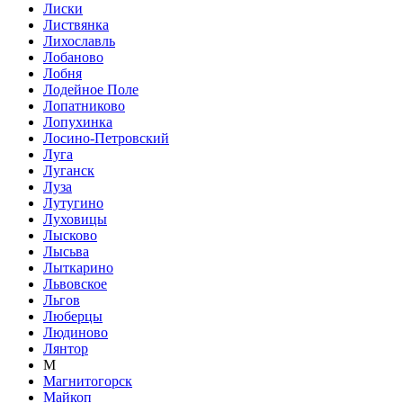
Лиски
Листвянка
Лихославль
Лобаново
Лобня
Лодейное Поле
Лопатниково
Лопухинка
Лосино-Петровский
Луга
Луганск
Луза
Лутугино
Луховицы
Лысково
Лысьва
Лыткарино
Львовское
Льгов
Люберцы
Людиново
Лянтор
М
Магнитогорск
Майкоп