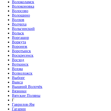
Волоколамск
Волоконовка
Волосово
Волошино
Волхов
Волчиха
Вольгинский
Вольск
Воргашор
Воркута
Воронеж
Воротынск
Воскресенск
Восход
Воткинск
Вохма
Всеволожск
Выборг
Выкса
Вышний Волочёк
Вязники
Вятские Поляны
Г
Гаврилов-Ям
Гагарин