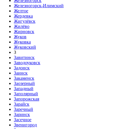
Железногорск
Железногорск-Илимский
Желтое
Жердевка
Жигулёвск
Жилёво
Жирновск
Жуков
Жуковка
Жуковский
З
Завитинск
Заводоуковск
Задонск
Заинск
Закаменск
Заозерный
Западный
Заполярный
Запорожская
Зарайск
Заречный
Заринск
Засечное
Звенигород