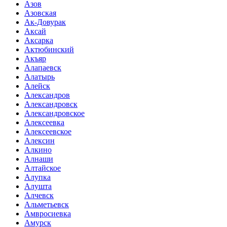
Азов
Азовская
Ак-Довурак
Аксай
Аксарка
Актюбинский
Акъяр
Алапаевск
Алатырь
Алейск
Александров
Александровск
Александровское
Алексеевка
Алексеевское
Алексин
Алкино
Алнаши
Алтайское
Алупка
Алушта
Алчевск
Альметьевск
Амвросиевка
Амурск