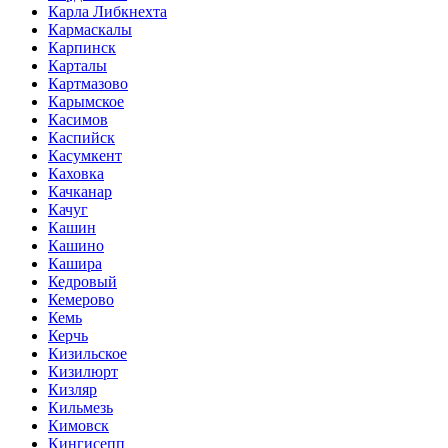
Карла Либкнехта
Кармаскалы
Карпинск
Карталы
Картмазово
Карымское
Касимов
Каспийск
Касумкент
Каховка
Качканар
Качуг
Кашин
Кашино
Кашира
Кедровый
Кемерово
Кемь
Керчь
Кизильское
Кизилюрт
Кизляр
Кильмезь
Кимовск
Кингисепп