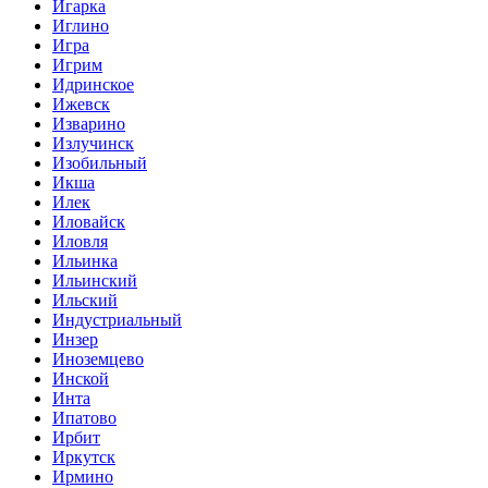
Игарка
Иглино
Игра
Игрим
Идринское
Ижевск
Изварино
Излучинск
Изобильный
Икша
Илек
Иловайск
Иловля
Ильинка
Ильинский
Ильский
Индустриальный
Инзер
Иноземцево
Инской
Инта
Ипатово
Ирбит
Иркутск
Ирмино