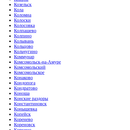
Козельск
Кола
Коломна
Колоски
Колосовка
Колпашево
Колпино
Колывань
Кольцово
Кольчугино
Коммунар
Комсомольск-на-Амуре
Комсомольский
Комсомольское
Конаково
Кондопога
Кондратово
Коноша
Конские раздоры
Константиновск
Конышевка
Копейск
Коренево
Кореновск
Коркино