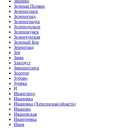
Зверево
Зеленая Поляна
Зеленогорск
Зеленоград
Зеленоградск
Зеленодольск
Зеленокумск
Зеленчукская
Зеленый Бор
Зерноград
Зея
Зима
Златоуст
Змеиногорск
Золотое
Зубово
Зуевка
И
Ивангород
Ивановка
Ивановка (Херсонская область)
Иваново
Ивановская
Ивантеевка
Ивня