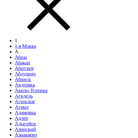
1
1-я Моква
А
Абаза
Абакан
Абатское
Абдулино
Абинск
Авдеевка
Авило-Успенка
Агидель
Агинское
Агрыз
Адамовка
Адлер
Адыгейск
Азинский
Азнакаево