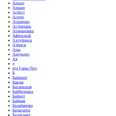
Архыз
Аршан
Асбест
Асино
Аскарово
Астрахань
Атамановка
Афипский
Ахтубинск
Ачинск
Аша
Ашукино
Ая
а
аул Сары-Тюз
Б
Бабаюрт
Бавлы
Багаевская
Байболовка
Байкит
Баймак
Балабаново
Балаганск
Балаклава