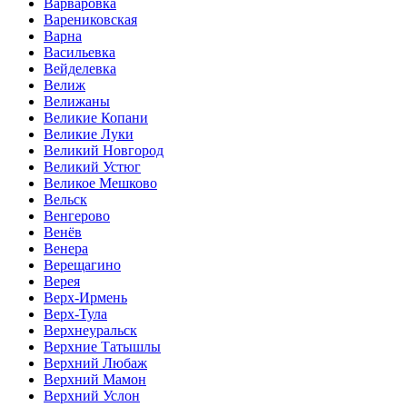
Варваровка
Варениковская
Варна
Васильевка
Вейделевка
Велиж
Велижаны
Великие Копани
Великие Луки
Великий Новгород
Великий Устюг
Великое Мешково
Вельск
Венгерово
Венёв
Венера
Верещагино
Верея
Верх-Ирмень
Верх-Тула
Верхнеуральск
Верхние Татышлы
Верхний Любаж
Верхний Мамон
Верхний Услон