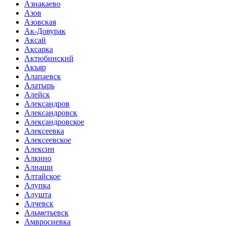
Азнакаево
Азов
Азовская
Ак-Довурак
Аксай
Аксарка
Актюбинский
Акъяр
Алапаевск
Алатырь
Алейск
Александров
Александровск
Александровское
Алексеевка
Алексеевское
Алексин
Алкино
Алнаши
Алтайское
Алупка
Алушта
Алчевск
Альметьевск
Амвросиевка