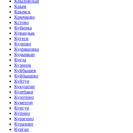
Крыловская
Крым
Крымск
Крючково
Кстово
Кубинка
Кувандык
Кугеси
Кудрово
Кудряшовка
Кудымкар
Куеда
Кузнецк
Куйбышев
Куйбышево
Куйтун
Кукуштан
Кулебаки
Кулотино
Кумертау
Кунгур
Купино
Курагино
Курахово
Курган