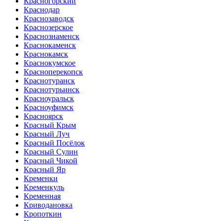
Красногорский
Краснодар
Краснозаводск
Краснозерское
Краснознаменск
Краснокаменск
Краснокамск
Краснокумское
Красноперекопск
Краснотуранск
Краснотурьинск
Красноуральск
Красноуфимск
Красноярск
Красный Крым
Красный Луч
Красный Посёлок
Красный Сулин
Красный Чикой
Красный Яр
Кременки
Кременкуль
Кременная
Криводановка
Кропоткин