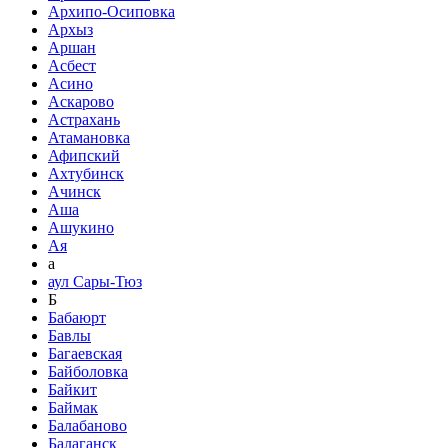
Архипо-Осиповка
Архыз
Аршан
Асбест
Асино
Аскарово
Астрахань
Атамановка
Афипский
Ахтубинск
Ачинск
Аша
Ашукино
Ая
а
аул Сары-Тюз
Б
Бабаюрт
Бавлы
Багаевская
Байболовка
Байкит
Баймак
Балабаново
Балаганск