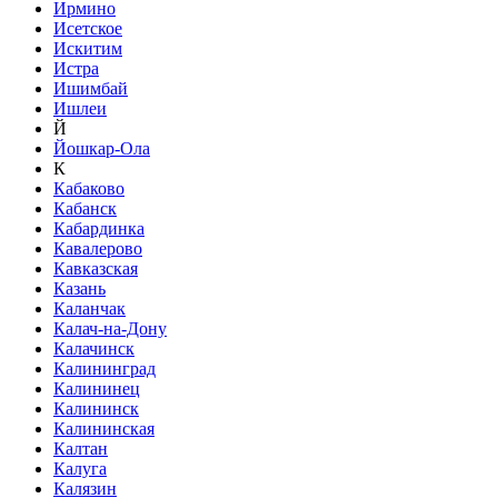
Ирмино
Исетское
Искитим
Истра
Ишимбай
Ишлеи
Й
Йошкар-Ола
К
Кабаково
Кабанск
Кабардинка
Кавалерово
Кавказская
Казань
Каланчак
Калач-на-Дону
Калачинск
Калининград
Калининец
Калининск
Калининская
Калтан
Калуга
Калязин