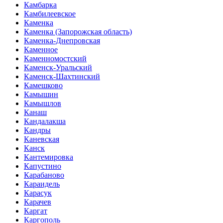
Камбарка
Камбилеевское
Каменка
Каменка (Запорожская область)
Каменка-Днепровская
Каменное
Каменномостский
Каменск-Уральский
Каменск-Шахтинский
Камешково
Камышин
Камышлов
Канаш
Кандалакша
Кандры
Каневская
Канск
Кантемировка
Капустино
Карабаново
Караидель
Карасук
Карачев
Каргат
Каргополь