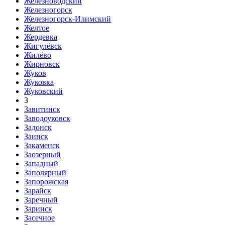
Железноводский
Железногорск
Железногорск-Илимский
Желтое
Жердевка
Жигулёвск
Жилёво
Жирновск
Жуков
Жуковка
Жуковский
З
Завитинск
Заводоуковск
Задонск
Заинск
Закаменск
Заозерный
Западный
Заполярный
Запорожская
Зарайск
Заречный
Заринск
Засечное