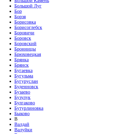
Большой Камень
Большой Луг
Бор
Борзя
Борисовка
Борисоглебск
Боровичи
Боровск
Боровский
Бронницы
Брюховецкая
Брянка
Брянск
Бугаевка
Бугульма
Бугуруслан
Буденновск
Бузаево
Бузулук
Булгаково
Бутурлиновка
Быково
В
Валдай
Валуйки