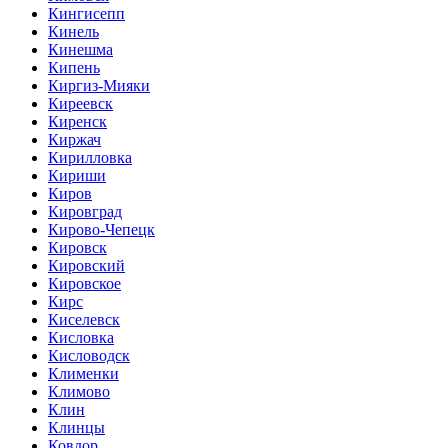
Кингисепп
Кинель
Кинешма
Кипень
Киргиз-Мияки
Киреевск
Киренск
Киржач
Кирилловка
Кириши
Киров
Кировград
Кирово-Чепецк
Кировск
Кировский
Кировское
Кирс
Киселевск
Кисловка
Кисловодск
Клименки
Климово
Клин
Клинцы
Ковдор