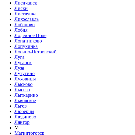
Лисичанск
Лиски
Листвянка
Лихославль
Лобаново
Лобня
Лодейное Поле
Лопатниково
Лопухинка
Лосино-Петровский
Луга
Луганск
Луза
Лутугино
Луховицы
Лысково
Лысьва
Лыткарино
Львовское
Льгов
Люберцы
Людиново
Лянтор
М
Магнитогорск