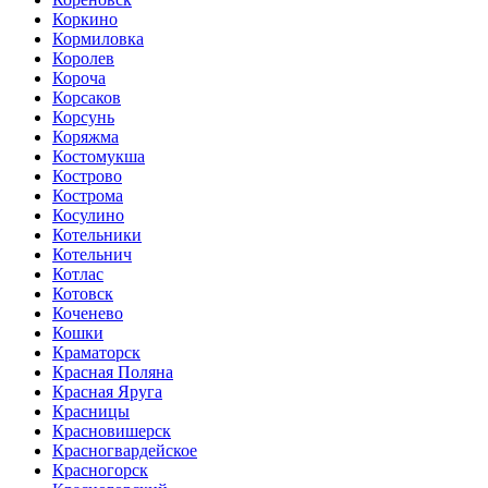
Коркино
Кормиловка
Королев
Короча
Корсаков
Корсунь
Коряжма
Костомукша
Кострово
Кострома
Косулино
Котельники
Котельнич
Котлас
Котовск
Коченево
Кошки
Краматорск
Красная Поляна
Красная Яруга
Красницы
Красновишерск
Красногвардейское
Красногорск