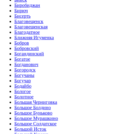
Биробиджан
Бирюч
Бисерть
Благовещенск
Благовещенская
Благодатное
Ближняя Игуменка
Бобров
Бобровский
Богандинский
Богатое
Богданович
Богородск
Богучаны
Богучар
Бодайбо
Бологое
Болотное
Большая Черниговка
Большое Болдино
Большое Буньково
Большое Мурашкино
Большое Солдатское
Большой Исток