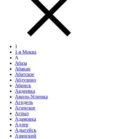
1
1-я Моква
А
Абаза
Абакан
Абатское
Абдулино
Абинск
Авдеевка
Авило-Успенка
Агидель
Агинское
Агрыз
Адамовка
Адлер
Адыгейск
Азинский