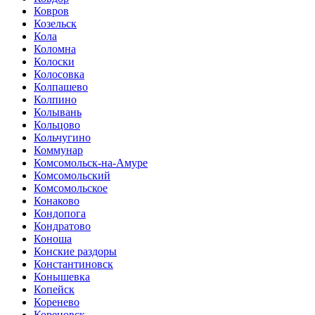
Ковров
Козельск
Кола
Коломна
Колоски
Колосовка
Колпашево
Колпино
Колывань
Кольцово
Кольчугино
Коммунар
Комсомольск-на-Амуре
Комсомольский
Комсомольское
Конаково
Кондопога
Кондратово
Коноша
Конские раздоры
Константиновск
Конышевка
Копейск
Коренево
Кореновск