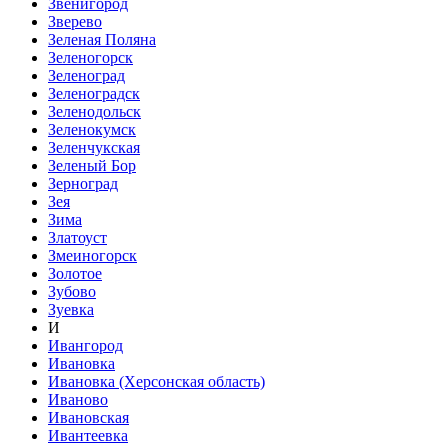
Звенигород
Зверево
Зеленая Поляна
Зеленогорск
Зеленоград
Зеленоградск
Зеленодольск
Зеленокумск
Зеленчукская
Зеленый Бор
Зерноград
Зея
Зима
Златоуст
Змеиногорск
Золотое
Зубово
Зуевка
И
Ивангород
Ивановка
Ивановка (Херсонская область)
Иваново
Ивановская
Ивантеевка