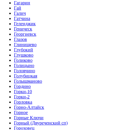
Гагарин
Гай
Галич
Гатчина
Геленджик
Геническ
Георгиевск
Глазов
Глинищево
Глубокий
Глушково
Голиково
Голицыно
Головчино
Голубицкая
Голышманово
Гордино
Горки-10
Горки-2
Горловка
Горно-Алтайск
Горное
Горные Ключи
Горный (Двуреченский сп)
Гороховец