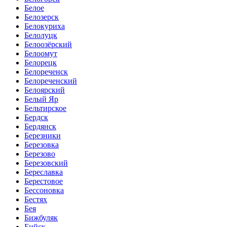
Белое
Белозерск
Белокуриха
Белолуцк
Белоозёрский
Белоомут
Белорецк
Белореченск
Белореченский
Белоярский
Белый Яр
Бельтирское
Бердск
Бердянск
Березники
Березовка
Березово
Березовский
Береславка
Берестовое
Бессоновка
Бестях
Бея
Бижбуляк
Бийск