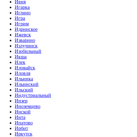
Ивня
Игарка
Иглино
Игра
Игрим
Идринское
Ижевск
Изварино
Излучинск
Изобильный
Икша
Илек
Иловайск
Иловля
Ильинка
Ильинский
Ильский
Индустриальный
Инзер
Иноземцево
Инской
Инта
Ипатово
Ирбит
Иркутск