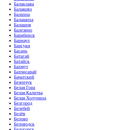
Балаклава
Балаково
Балахна
Балашиха
Балашов
Балезино
Барабинск
Барнаул
Барсуки
Басань
Батагай
Батайск
Бахмут
Бахчисарай
Бачатский
Безенчук
Белая Гора
Белая Калитва
Белая Холуница
Белгород
Белебей
Белёв
Белово
Беловодск
Белогорск