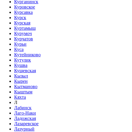
Курганинск
Куровское
Курсавка
Курск
Курская
Куртамыш
Курумоч
Курчатов
Курьи
Куса
Кутейниково
Кутулик
Кушва
Кущевская
Кызыл
Кырен
Кытманово
Кыштым
Кяхта
Л
Лабинск
Лаго-Наки
Ладожская
Лазаревское
Лазурный