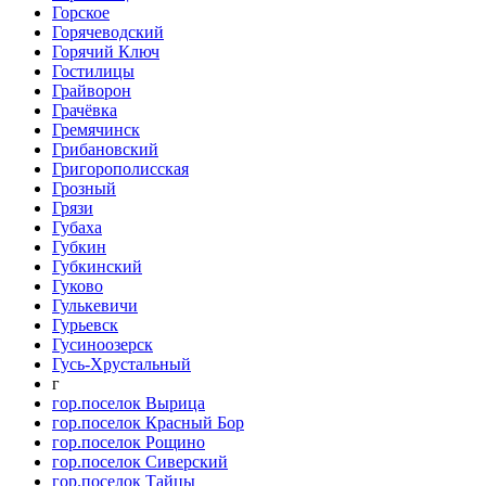
Горское
Горячеводский
Горячий Ключ
Гостилицы
Грайворон
Грачёвка
Гремячинск
Грибановский
Григорополисская
Грозный
Грязи
Губаха
Губкин
Губкинский
Гуково
Гулькевичи
Гурьевск
Гусиноозерск
Гусь-Хрустальный
г
гор.поселок Вырица
гор.поселок Красный Бор
гор.поселок Рощино
гор.поселок Сиверский
гор.поселок Тайцы