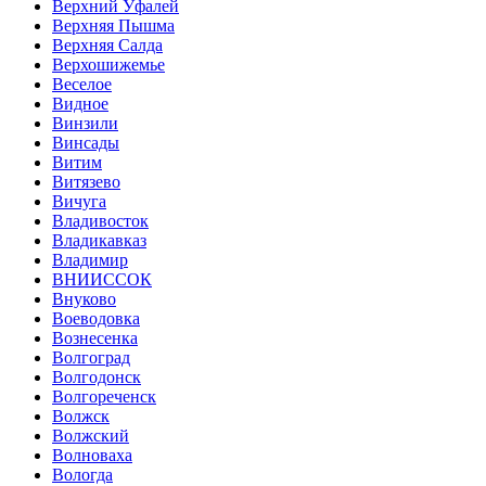
Верхний Уфалей
Верхняя Пышма
Верхняя Салда
Верхошижемье
Веселое
Видное
Винзили
Винсады
Витим
Витязево
Вичуга
Владивосток
Владикавказ
Владимир
ВНИИССОК
Внуково
Воеводовка
Вознесенка
Волгоград
Волгодонск
Волгореченск
Волжск
Волжский
Волноваха
Вологда