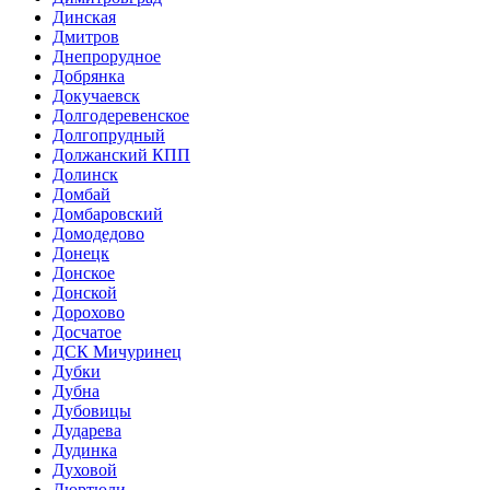
Динская
Дмитров
Днепрорудное
Добрянка
Докучаевск
Долгодеревенское
Долгопрудный
Должанский КПП
Долинск
Домбай
Домбаровский
Домодедово
Донецк
Донское
Донской
Дорохово
Досчатое
ДСК Мичуринец
Дубки
Дубна
Дубовицы
Дударева
Дудинка
Духовой
Дюртюли