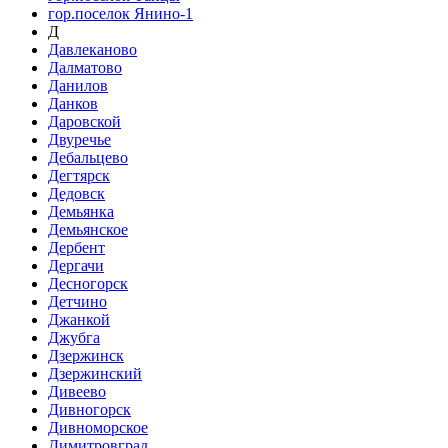
гор.поселок Янино-1
Д
Давлеканово
Далматово
Данилов
Данков
Даровской
Двуречье
Дебальцево
Дегтярск
Дедовск
Демьянка
Демьянское
Дербент
Дергачи
Десногорск
Детчино
Джанкой
Джубга
Дзержинск
Дзержинский
Дивеево
Дивногорск
Дивноморское
Димитровград