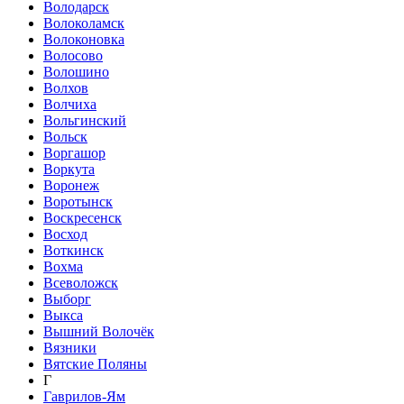
Володарск
Волоколамск
Волоконовка
Волосово
Волошино
Волхов
Волчиха
Вольгинский
Вольск
Воргашор
Воркута
Воронеж
Воротынск
Воскресенск
Восход
Воткинск
Вохма
Всеволожск
Выборг
Выкса
Вышний Волочёк
Вязники
Вятские Поляны
Г
Гаврилов-Ям