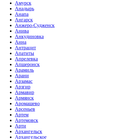
Амурск
Анадырь
Анапа
Ангарск
Анжеро-Судженск
Анива
Анкудиновка
Анна
Антрацит
Апатиты
Апрелевка
Апшеронск
Арамиль
Арани
Арзамас
Арзгир
Армавир
Армянск
Аромашево
Арсеньев
Артем
Артемовск
Арти
Архангельск
Архангельское