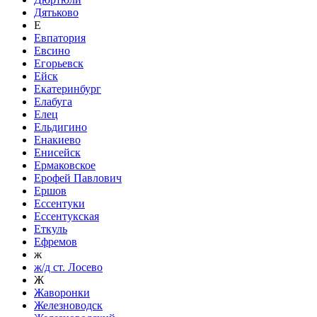
Дятьково
Е
Евпатория
Евсино
Егорьевск
Ейск
Екатеринбург
Елабуга
Елец
Ельдигино
Енакиево
Енисейск
Ермаковское
Ерофей Павлович
Ершов
Ессентуки
Ессентукская
Еткуль
Ефремов
ж
ж/д ст. Лосево
Ж
Жаворонки
Железноводск