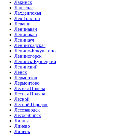
Лакинск
Лангепас
Лахденпохья
Лев Толстой
Леваши
Ленинаван
Ленинакан
Ленинаул
Ленинградская
Ленино-Кокушкино
Лениногорск
Ленинск-Кузнецкий
Ленинский
Ленск
Лермонтов
Лермонтово
Лесная Поляна
Лесная Поляна
Лесной
Лесной Городок
Лесозаводск
Лесосибирск
Ливны
Линево
Липецк