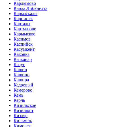
Кардымово
Карла Либкнехта
Кармаскалы
Карпинск
Карталы
Картмазово
Карымское
Касимов
Каспийск
Касумкент
Каховка
Качканар
Качуг
Кашин
Кашино
Кашира
Кедровый
Кемерово
Кемь
Керчь
Кизильское
Кизилюрт
Кизляр
Кильмезь
Кимовск