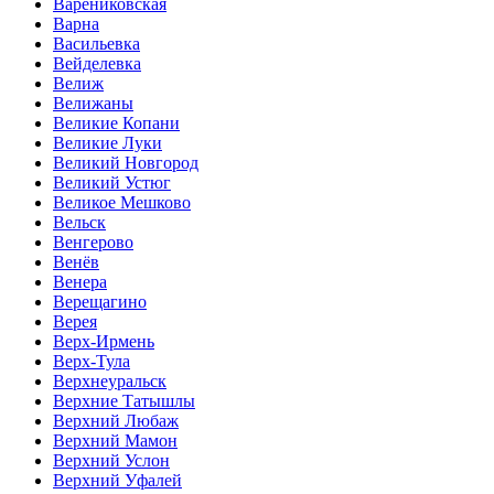
Варениковская
Варна
Васильевка
Вейделевка
Велиж
Велижаны
Великие Копани
Великие Луки
Великий Новгород
Великий Устюг
Великое Мешково
Вельск
Венгерово
Венёв
Венера
Верещагино
Верея
Верх-Ирмень
Верх-Тула
Верхнеуральск
Верхние Татышлы
Верхний Любаж
Верхний Мамон
Верхний Услон
Верхний Уфалей