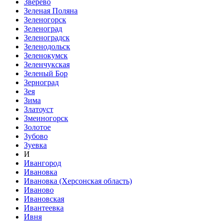
Зверево
Зеленая Поляна
Зеленогорск
Зеленоград
Зеленоградск
Зеленодольск
Зеленокумск
Зеленчукская
Зеленый Бор
Зерноград
Зея
Зима
Златоуст
Змеиногорск
Золотое
Зубово
Зуевка
И
Ивангород
Ивановка
Ивановка (Херсонская область)
Иваново
Ивановская
Ивантеевка
Ивня