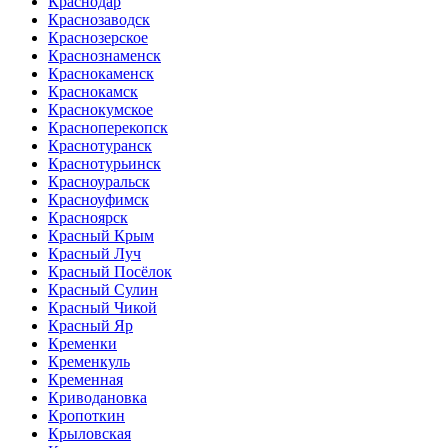
Краснодар
Краснозаводск
Краснозерское
Краснознаменск
Краснокаменск
Краснокамск
Краснокумское
Красноперекопск
Краснотуранск
Краснотурьинск
Красноуральск
Красноуфимск
Красноярск
Красный Крым
Красный Луч
Красный Посёлок
Красный Сулин
Красный Чикой
Красный Яр
Кременки
Кременкуль
Кременная
Криводановка
Кропоткин
Крыловская