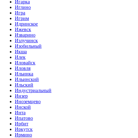
Игарка
Иглино
Игра
Игрим
Идринское
Ижевск
Изварино
Излучинск
Изобильный
Икша
Илек
Иловайск
Иловля
Ильинка
Ильинский
Ильский
Индустриальный
Инзер
Иноземцево
Инской
Инта
Ипатово
Ирбит
Иркутск
Ирмино