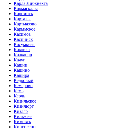
Карла Либкнехта
Кармаскалы
Карпинск
Карталы
Картмазово
Карымское
Касимов
Каспийск
Касумкент
Каховка
Качканар
Качуг
Кашин
Кашино
Кашира
Кедровый
Кемерово
Кемь
Керчь
Кизильское
Кизилюрт
Кизляр
Кильмезь
Кимовск
Кингисепп