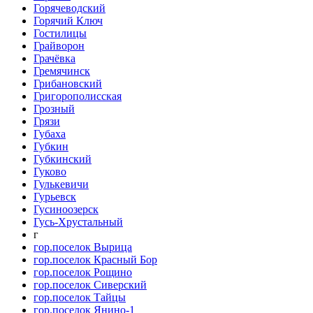
Горячеводский
Горячий Ключ
Гостилицы
Грайворон
Грачёвка
Гремячинск
Грибановский
Григорополисская
Грозный
Грязи
Губаха
Губкин
Губкинский
Гуково
Гулькевичи
Гурьевск
Гусиноозерск
Гусь-Хрустальный
г
гор.поселок Вырица
гор.поселок Красный Бор
гор.поселок Рощино
гор.поселок Сиверский
гор.поселок Тайцы
гор.поселок Янино-1