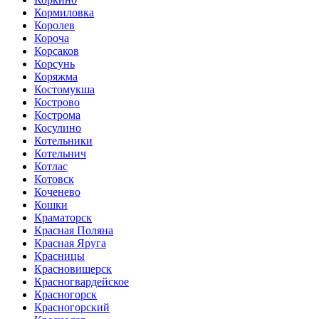
Кормиловка
Королев
Короча
Корсаков
Корсунь
Коряжма
Костомукша
Кострово
Кострома
Косулино
Котельники
Котельнич
Котлас
Котовск
Коченево
Кошки
Краматорск
Красная Поляна
Красная Яруга
Красницы
Красновишерск
Красногвардейское
Красногорск
Красногорский