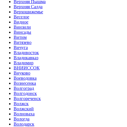
Верхняя Пышма
Верхняя Салда
Верхошижемье
Веселое
Видное
Винзили
Винсады
Витим
Витязево
Вичуга
Владивосток
Владикавказ
Владимир
ВНИИССОК
Внуково
Воеводовка
Вознесенка
Волгоград
Волгодонск
Волгореченск
Волжск
Волжский
Волноваха
Вологда
Володарск