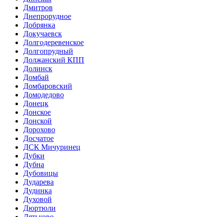
Дмитров
Днепрорудное
Добрянка
Докучаевск
Долгодеревенское
Долгопрудный
Должанский КПП
Долинск
Домбай
Домбаровский
Домодедово
Донецк
Донское
Донской
Дорохово
Досчатое
ДСК Мичуринец
Дубки
Дубна
Дубовицы
Дударева
Дудинка
Духовой
Дюртюли
Дятьково