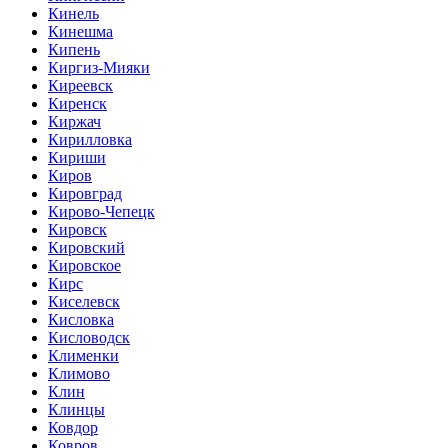
Кинель
Кинешма
Кипень
Киргиз-Мияки
Киреевск
Киренск
Киржач
Кирилловка
Кириши
Киров
Кировград
Кирово-Чепецк
Кировск
Кировский
Кировское
Кирс
Киселевск
Кисловка
Кисловодск
Клименки
Климово
Клин
Клинцы
Ковдор
Ковров