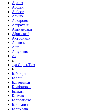
Архыз
Аршан
Асбест
Асино
Аскарово
Астрахань
Атамановка
Афипский
Ахтубинск
Ачинск
Аша
Ашукино
Ая
а
аул Сары-Тюз
Б
Бабаюрт
Бавлы
Багаевская
Байболовка
Байкит
Баймак
Балабаново
Балаганск
Балаклава