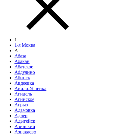
1
1-я Моква
А
Абаза
Абакан
Абатское
Абдулино
Абинск
Авдеевка
Авило-Успенка
Агидель
Агинское
Агрыз
Адамовка
Адлер
Адыгейск
Азинский
Азнакаево