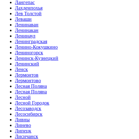
Лангепас
Лахденпохья
Лев Толстой
Леваши
Ленинаван
Ленинакан
Ленинаул
Ленинградская
Ленино-Кокушкино
Лениногорск
Ленинск-Кузнецкий
Ленинский
Ленск
Лермонтов
Лермонтово
Лесная Поляна
Лесная Поляна
Лесной
Лесной Городок
Лесозаводск
Лесосибирск
Ливны
Линево
Липецк
Лисичанск