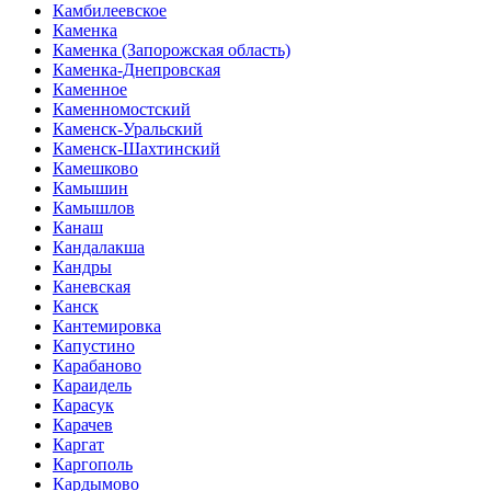
Камбилеевское
Каменка
Каменка (Запорожская область)
Каменка-Днепровская
Каменное
Каменномостский
Каменск-Уральский
Каменск-Шахтинский
Камешково
Камышин
Камышлов
Канаш
Кандалакша
Кандры
Каневская
Канск
Кантемировка
Капустино
Карабаново
Караидель
Карасук
Карачев
Каргат
Каргополь
Кардымово