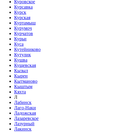
Куровское
Курсавка
Курск
Курская
Куртамыш
Курумоч
Курчатов
Курьи
Куса
Кутейниково
Кутулик
Кушва
Кущевская
Кызыл
Кырен
Кытманово
Кыштым
Кяхта
Л
Лабинск
Лаго-Наки
Ладожская
Лазаревское
Лазурный
Лакинск