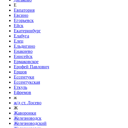
Е
Евпатория
Евсино
Егорьевск
Ейск
Екатеринбург
Елабуга
Елец
Ельдигино
Енакиево
Енисейск
Ермаковское
Ерофей Павлович
Ершов
Ессентуки
Ессентукская
Еткуль
Ефремов
ж
ж/д ст. Лосево
Ж
Жаворонки
Железноводск
Железноводский