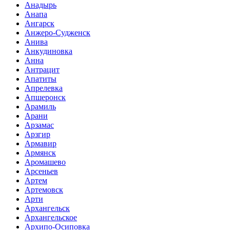
Анадырь
Анапа
Ангарск
Анжеро-Судженск
Анива
Анкудиновка
Анна
Антрацит
Апатиты
Апрелевка
Апшеронск
Арамиль
Арани
Арзамас
Арзгир
Армавир
Армянск
Аромашево
Арсеньев
Артем
Артемовск
Арти
Архангельск
Архангельское
Архипо-Осиповка