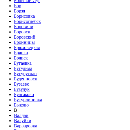
Большой Луг
Бор
Борзя
Борисовка
Борисоглебск
Боровичи
Боровск
Боровский
Бронницы
Брюховецкая
Брянка
Брянск
Бугаевка
Бугульма
Бугуруслан
Буденновск
Бузаево
Бузулук
Булгаково
Бутурлиновка
Быково
В
Валдай
Валуйки
Варваровка