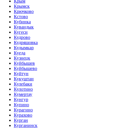
Крым
Крымск
Крючково
Кстово
Кубинка
Кувандык
Кугеси
Кудрово
Кудряшовка
Кудымкар
Куеда
Кузнецк
Куйбышев
Куйбышево
Куйтун
Кукуштан
Кулебаки
Кулотино
Кумертау
Кунгур
Купино
Курагино
Курахово
Курган
Курганинск