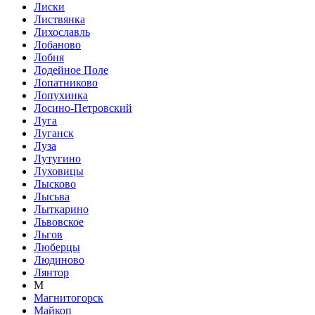
Лиски
Листвянка
Лихославль
Лобаново
Лобня
Лодейное Поле
Лопатниково
Лопухинка
Лосино-Петровский
Луга
Луганск
Луза
Лутугино
Луховицы
Лысково
Лысьва
Лыткарино
Львовское
Льгов
Люберцы
Людиново
Лянтор
М
Магнитогорск
Майкоп