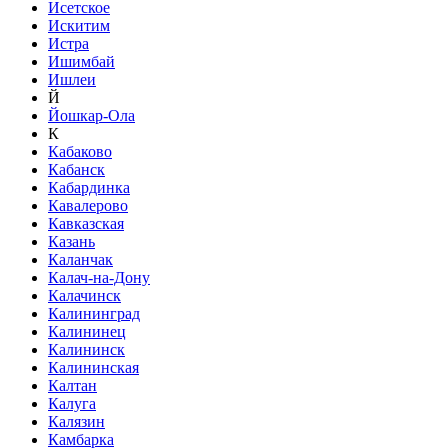
Исетское
Искитим
Истра
Ишимбай
Ишлеи
Й
Йошкар-Ола
К
Кабаково
Кабанск
Кабардинка
Кавалерово
Кавказская
Казань
Каланчак
Калач-на-Дону
Калачинск
Калининград
Калининец
Калининск
Калининская
Калтан
Калуга
Калязин
Камбарка