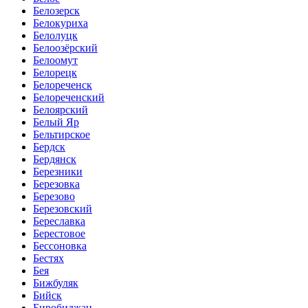
Белозерск
Белокуриха
Белолуцк
Белоозёрский
Белоомут
Белорецк
Белореченск
Белореченский
Белоярский
Белый Яр
Бельтирское
Бердск
Бердянск
Березники
Березовка
Березово
Березовский
Береславка
Берестовое
Бессоновка
Бестях
Бея
Бижбуляк
Бийск
Биробиджан