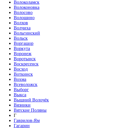
Волоколамск
Волоконовка
Волосово
Волошино
Волхов
Волчиха
Вольгинский
Вольск
Воргашор
Воркута
Воронеж
Воротынск
Воскресенск
Восход
Воткинск
Вохма
Всеволожск
Выборг
Выкса
Вышний Волочёк
Вязники
Вятские Поляны
Г
Гаврилов-Ям
Гагарин