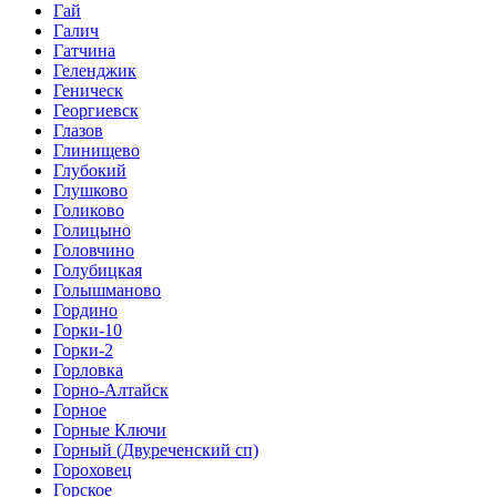
Гай
Галич
Гатчина
Геленджик
Геническ
Георгиевск
Глазов
Глинищево
Глубокий
Глушково
Голиково
Голицыно
Головчино
Голубицкая
Голышманово
Гордино
Горки-10
Горки-2
Горловка
Горно-Алтайск
Горное
Горные Ключи
Горный (Двуреченский сп)
Гороховец
Горское