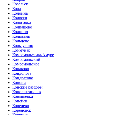
Козельск
Кола
Коломна
Колоски
Колосовка
Колпашево
Колпино
Колывань
Кольцово
Кольчугино
Коммунар
Комсомольск-на-Амуре
Комсомольский
Комсомольское
Конаково
Кондопога
Кондратово
Коноша
Конские раздоры
Константиновск
Конышевка
Копейск
Коренево
Кореновск
Коркино