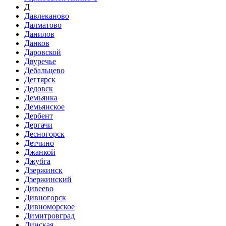
Д
Давлеканово
Далматово
Данилов
Данков
Даровской
Двуречье
Дебальцево
Дегтярск
Дедовск
Демьянка
Демьянское
Дербент
Дергачи
Десногорск
Детчино
Джанкой
Джубга
Дзержинск
Дзержинский
Дивеево
Дивногорск
Дивноморское
Димитровград
Динская