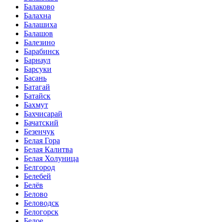
Балаково
Балахна
Балашиха
Балашов
Балезино
Барабинск
Барнаул
Барсуки
Басань
Батагай
Батайск
Бахмут
Бахчисарай
Бачатский
Безенчук
Белая Гора
Белая Калитва
Белая Холуница
Белгород
Белебей
Белёв
Белово
Беловодск
Белогорск
Белое