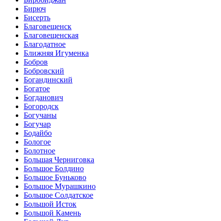
Бирюч
Бисерть
Благовещенск
Благовещенская
Благодатное
Ближняя Игуменка
Бобров
Бобровский
Богандинский
Богатое
Богданович
Богородск
Богучаны
Богучар
Бодайбо
Бологое
Болотное
Большая Черниговка
Большое Болдино
Большое Буньково
Большое Мурашкино
Большое Солдатское
Большой Исток
Большой Камень