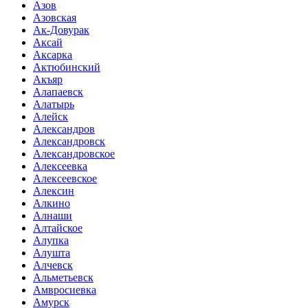
Азов
Азовская
Ак-Довурак
Аксай
Аксарка
Актюбинский
Акъяр
Алапаевск
Алатырь
Алейск
Александров
Александровск
Александровское
Алексеевка
Алексеевское
Алексин
Алкино
Алнаши
Алтайское
Алупка
Алушта
Алчевск
Альметьевск
Амвросиевка
Амурск