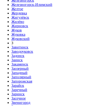
Железногорск
Железногорск-Илимский
Желтое
Жердевка
Жигулёвск
Жилёво
Жирновск
Жуков
Жуковка
Жуковский
З
Завитинск
Заводоуковск
Задонск
Заинск
Закаменск
Заозерный
Западный
Заполярный
Запорожская
Зарайск
Заречный
Заринск
Засечное
Звенигород