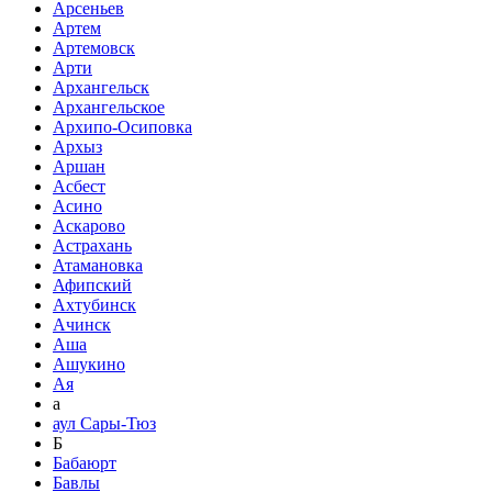
Арсеньев
Артем
Артемовск
Арти
Архангельск
Архангельское
Архипо-Осиповка
Архыз
Аршан
Асбест
Асино
Аскарово
Астрахань
Атамановка
Афипский
Ахтубинск
Ачинск
Аша
Ашукино
Ая
а
аул Сары-Тюз
Б
Бабаюрт
Бавлы