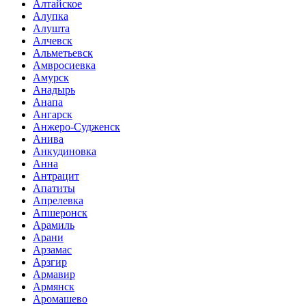
Алтайское
Алупка
Алушта
Алчевск
Альметьевск
Амвросиевка
Амурск
Анадырь
Анапа
Ангарск
Анжеро-Судженск
Анива
Анкудиновка
Анна
Антрацит
Апатиты
Апрелевка
Апшеронск
Арамиль
Арани
Арзамас
Арзгир
Армавир
Армянск
Аромашево