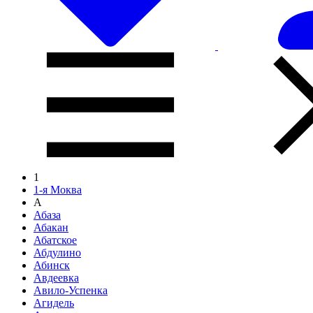
1
1-я Моква
А
Абаза
Абакан
Абатское
Абдулино
Абинск
Авдеевка
Авило-Успенка
Агидель