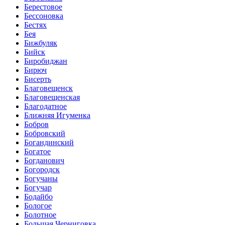
Берестовое
Бессоновка
Бестях
Бея
Бижбуляк
Бийск
Биробиджан
Бирюч
Бисерть
Благовещенск
Благовещенская
Благодатное
Ближняя Игуменка
Бобров
Бобровский
Богандинский
Богатое
Богданович
Богородск
Богучаны
Богучар
Бодайбо
Бологое
Болотное
Большая Черниговка