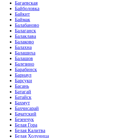
Багаевская
Байболовка
Байкит
Баймак
Балабаново
Балаганск
Балаклава
Балаково
Балахна
Балашиха
Балашов
Балезино
Барабинск
Барнаул
Барсуки
Басань
Батагай
Батайск
Бахмут
Бахчисарай
Бачатский
Безенчук
Белая Гора
Белая Калитва
Белая Холуница