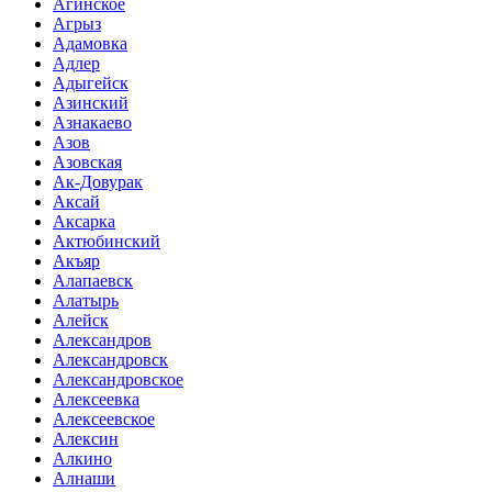
Агинское
Агрыз
Адамовка
Адлер
Адыгейск
Азинский
Азнакаево
Азов
Азовская
Ак-Довурак
Аксай
Аксарка
Актюбинский
Акъяр
Алапаевск
Алатырь
Алейск
Александров
Александровск
Александровское
Алексеевка
Алексеевское
Алексин
Алкино
Алнаши