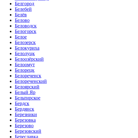
Белгород
Белебей
Белёв
Белово
Беловодск
Белогорск
Белое
Белозерск
Белокуриха
Белолуцк
Белоозёрский
Белоомут
Белорецк
Белореченск
Белореченский
Белоярский
Белый Яр
Бельтирское
Бердск
Бердянск
Березники
Березовка
Березово
Березовский
Береславка