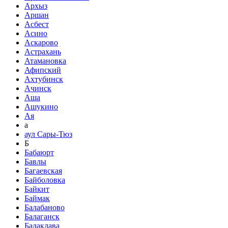
Архыз
Аршан
Асбест
Асино
Аскарово
Астрахань
Атамановка
Афипский
Ахтубинск
Ачинск
Аша
Ашукино
Ая
а
аул Сары-Тюз
Б
Бабаюрт
Бавлы
Багаевская
Байболовка
Байкит
Баймак
Балабаново
Балаганск
Балаклава