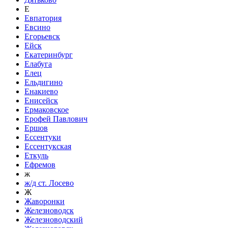
Е
Евпатория
Евсино
Егорьевск
Ейск
Екатеринбург
Елабуга
Елец
Ельдигино
Енакиево
Енисейск
Ермаковское
Ерофей Павлович
Ершов
Ессентуки
Ессентукская
Еткуль
Ефремов
ж
ж/д ст. Лосево
Ж
Жаворонки
Железноводск
Железноводский