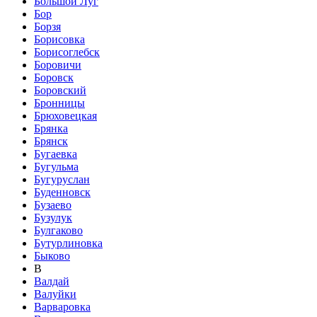
Большой Луг
Бор
Борзя
Борисовка
Борисоглебск
Боровичи
Боровск
Боровский
Бронницы
Брюховецкая
Брянка
Брянск
Бугаевка
Бугульма
Бугуруслан
Буденновск
Бузаево
Бузулук
Булгаково
Бутурлиновка
Быково
В
Валдай
Валуйки
Варваровка