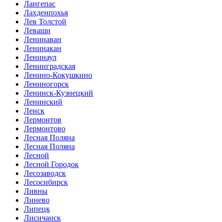
Лангепас
Лахденпохья
Лев Толстой
Леваши
Ленинаван
Ленинакан
Ленинаул
Ленинградская
Ленино-Кокушкино
Лениногорск
Ленинск-Кузнецкий
Ленинский
Ленск
Лермонтов
Лермонтово
Лесная Поляна
Лесная Поляна
Лесной
Лесной Городок
Лесозаводск
Лесосибирск
Ливны
Линево
Липецк
Лисичанск