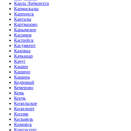
Карла Либкнехта
Кармаскалы
Карпинск
Карталы
Картмазово
Карымское
Касимов
Каспийск
Касумкент
Каховка
Качканар
Качуг
Кашин
Кашино
Кашира
Кедровый
Кемерово
Кемь
Керчь
Кизильское
Кизилюрт
Кизляр
Кильмезь
Кимовск
Кингисепп