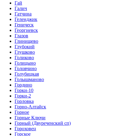
Гай
Галич
Гатчина
Геленджик
Геническ
Георгиевск
Глазов
Глинищево
Глубокий
Глушково
Голиково
Голицыно
Головчино
Голубицкая
Голышманово
Гордино
Горки-10
Горки-2
Горловка
Горно-Алтайск
Горное
Горные Ключи
Горный (Двуреченский сп)
Гороховец
Горское