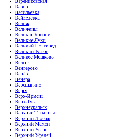
Варениковская
Варна
Васильевка
Вейделевка
Велиж
Велижаны
Великие Копани
Великие Луки
Великий Новгород
Великий Устюг
Великое Мешково
Вельск
Венгерово
Венёв
Венера
Верещагино
Верея
Верх-Ирмень
Верх-Тула
Верхнеуральск
Верхние Татышлы
Верхний Любаж
Верхний Мамон
Верхний Услон
Верхний Уфалей