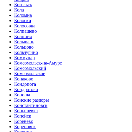
Козельск
Кола
Коломна
Колоски
Колосовка
Колпашево
Колпино
Колывань
Кольцово
Кольчугино
Коммунар
Комсомольск-на-Амуре
Комсомольский
Комсомольское
Конаково
Кондопога
Кондратово
Коноша
Конские раздоры
Константиновск
Конышевка
Копейск
Коренево
Кореновск
Коркино