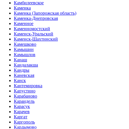
Камбилеевское
Каменка
Каменка (Запорожская область)
Каменка-Днепровская
Каменное
Каменномостский
Каменск-Уральский
Каменск-Шахтинский
Камешково
Камышин
Камышлов
Канаш
Кандалакша
Кандры
Каневская
Канск
Кантемировка
Капустино
Карабаново
Караидель
Карасук
Карачев
Каргат
Каргополь
Кардымово