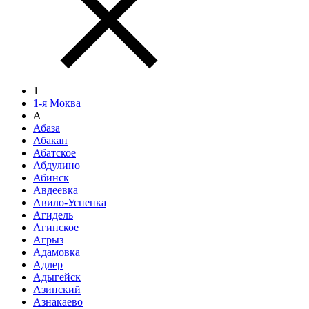
1
1-я Моква
А
Абаза
Абакан
Абатское
Абдулино
Абинск
Авдеевка
Авило-Успенка
Агидель
Агинское
Агрыз
Адамовка
Адлер
Адыгейск
Азинский
Азнакаево