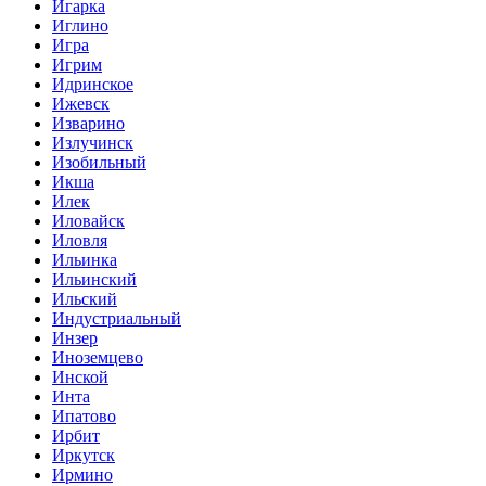
Игарка
Иглино
Игра
Игрим
Идринское
Ижевск
Изварино
Излучинск
Изобильный
Икша
Илек
Иловайск
Иловля
Ильинка
Ильинский
Ильский
Индустриальный
Инзер
Иноземцево
Инской
Инта
Ипатово
Ирбит
Иркутск
Ирмино