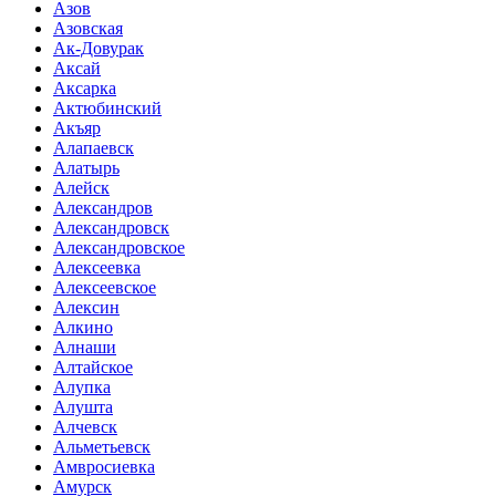
Азов
Азовская
Ак-Довурак
Аксай
Аксарка
Актюбинский
Акъяр
Алапаевск
Алатырь
Алейск
Александров
Александровск
Александровское
Алексеевка
Алексеевское
Алексин
Алкино
Алнаши
Алтайское
Алупка
Алушта
Алчевск
Альметьевск
Амвросиевка
Амурск