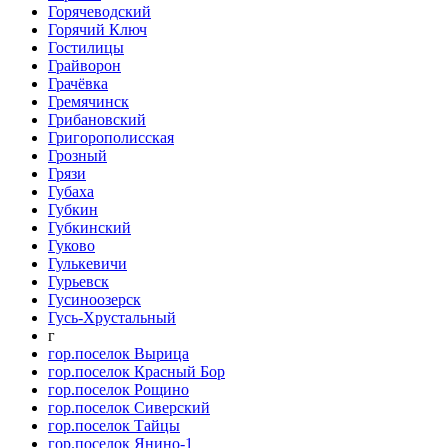
Горячеводский
Горячий Ключ
Гостилицы
Грайворон
Грачёвка
Гремячинск
Грибановский
Григорополисская
Грозный
Грязи
Губаха
Губкин
Губкинский
Гуково
Гулькевичи
Гурьевск
Гусиноозерск
Гусь-Хрустальный
г
гор.поселок Вырица
гор.поселок Красный Бор
гор.поселок Рощино
гор.поселок Сиверский
гор.поселок Тайцы
гор.поселок Янино-1