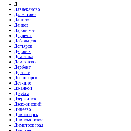
Д
Давлеканово
Далматово
Данилов
Данков
Даровской
Двуречье
Дебальцево
Дегтярск
Дедовск
Демьянка
Демьянское
Дербент
Дергачи
Десногорск
Детчино
Джанкой
Джубга
Дзержинск
Дзержинский
Дивеево
Дивногорск
Дивноморское
Димитровград
Динская