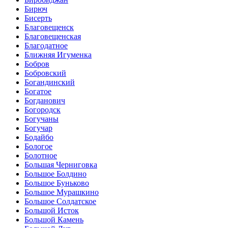
Бирюч
Бисерть
Благовещенск
Благовещенская
Благодатное
Ближняя Игуменка
Бобров
Бобровский
Богандинский
Богатое
Богданович
Богородск
Богучаны
Богучар
Бодайбо
Бологое
Болотное
Большая Черниговка
Большое Болдино
Большое Буньково
Большое Мурашкино
Большое Солдатское
Большой Исток
Большой Камень