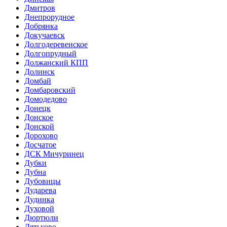
Дмитров
Днепрорудное
Добрянка
Докучаевск
Долгодеревенское
Долгопрудный
Должанский КПП
Долинск
Домбай
Домбаровский
Домодедово
Донецк
Донское
Донской
Дорохово
Досчатое
ДСК Мичуринец
Дубки
Дубна
Дубовицы
Дударева
Дудинка
Духовой
Дюртюли
Дятьково