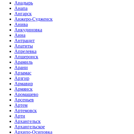
Анадырь
Анапа
Ангарск
Анжеро-Судженск
Анива
Анкудиновка
Анна
Антрацит
Апатиты
Апрелевка
Апшеронск
Арамиль
Арани
Арзамас
Арзгир
Армавир
Армянск
Аромашево
Арсеньев
Артем
Артемовск
Арти
Архангельск
Архангельское
Архипо-Осиповка