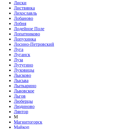
Лиски
Листвянка
Лихославль
Лобаново
Лобня
Лодейное Поле
Лопатниково
Лопухинка
Лосино-Петровский
Луга
Луганск
Луза
Лутугино
Луховицы
Лысково
Лысьва
Лыткарино
Львовское
Льгов
Люберцы
Людиново
Лянтор
М
Магнитогорск
Майкоп