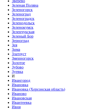
Зверево
Зеленая Поляна
Зеленогорск
Зеленоград
Зеленоградск
Зеленодольск
Зеленокумск
Зеленчукская
Зеленый Бор
Зерноград
Зея
Зима
Златоуст
Змеиногорск
Золотое
Зубово
Зуевка
И
Ивангород
Ивановка
Ивановка (Херсонская область)
Иваново
Ивановская
Ивантеевка
Ивня