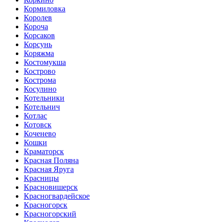
Кормиловка
Королев
Короча
Корсаков
Корсунь
Коряжма
Костомукша
Кострово
Кострома
Косулино
Котельники
Котельнич
Котлас
Котовск
Коченево
Кошки
Краматорск
Красная Поляна
Красная Яруга
Красницы
Красновишерск
Красногвардейское
Красногорск
Красногорский