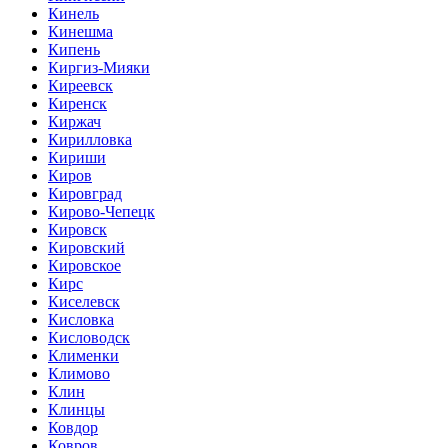
Кинель
Кинешма
Кипень
Киргиз-Мияки
Киреевск
Киренск
Киржач
Кирилловка
Кириши
Киров
Кировград
Кирово-Чепецк
Кировск
Кировский
Кировское
Кирс
Киселевск
Кисловка
Кисловодск
Клименки
Климово
Клин
Клинцы
Ковдор
Ковров