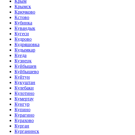
Крым
Крымск
Крючково
Кстово
Кубинка
Кувандык
Кугеси
Кудрово
Кудряшовка
Кудымкар
Куеда
Кузнецк
Куйбышев
Куйбышево
Куйтун
Кукуштан
Кулебаки
Кулотино
Кумертау
Кунгур
Купино
Курагино
Курахово
Курган
Курганинск