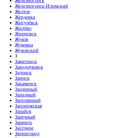
Железногорск
Железногорск-Илимский
Желтое
Жердевка
Жигулёвск
Жилёво
Жирновск
Жуков
Жуковка
Жуковский
З
Завитинск
Заводоуковск
Задонск
Заинск
Закаменск
Заозерный
Западный
Заполярный
Запорожская
Зарайск
Заречный
Заринск
Засечное
Звенигород