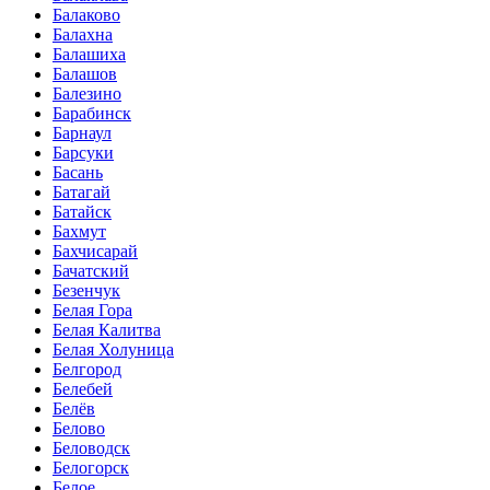
Балаково
Балахна
Балашиха
Балашов
Балезино
Барабинск
Барнаул
Барсуки
Басань
Батагай
Батайск
Бахмут
Бахчисарай
Бачатский
Безенчук
Белая Гора
Белая Калитва
Белая Холуница
Белгород
Белебей
Белёв
Белово
Беловодск
Белогорск
Белое