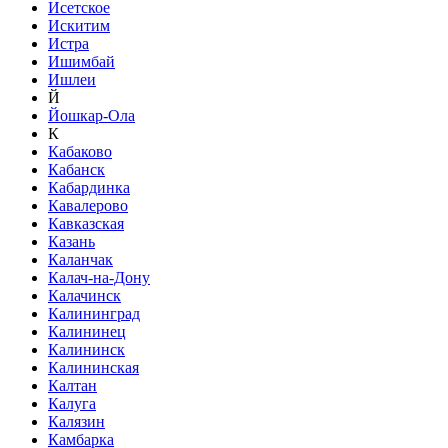
Исетское
Искитим
Истра
Ишимбай
Ишлеи
Й
Йошкар-Ола
К
Кабаково
Кабанск
Кабардинка
Кавалерово
Кавказская
Казань
Каланчак
Калач-на-Дону
Калачинск
Калининград
Калининец
Калининск
Калининская
Калтан
Калуга
Калязин
Камбарка