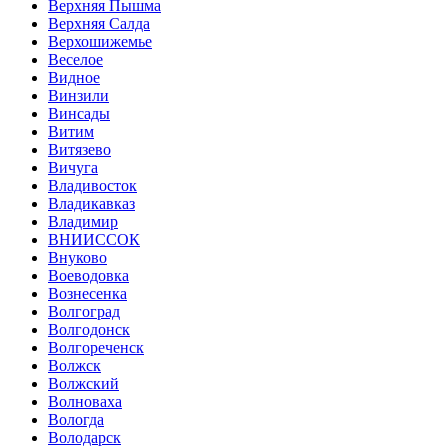
Верхняя Пышма
Верхняя Салда
Верхошижемье
Веселое
Видное
Винзили
Винсады
Витим
Витязево
Вичуга
Владивосток
Владикавказ
Владимир
ВНИИССОК
Внуково
Воеводовка
Вознесенка
Волгоград
Волгодонск
Волгореченск
Волжск
Волжский
Волноваха
Вологда
Володарск