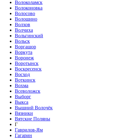
Волоколамск
Волоконовка
Волосово
Волошино
Волхов
Волчиха
Вольгинский
Вольск
Воргашор
Воркута
Воронеж
Воротынск
Воскресенск
Восход
Воткинск
Вохма
Всеволожск
Выборг
Выкса
Вышний Волочёк
Вязники
Вятские Поляны
Г
Гаврилов-Ям
Гагарин