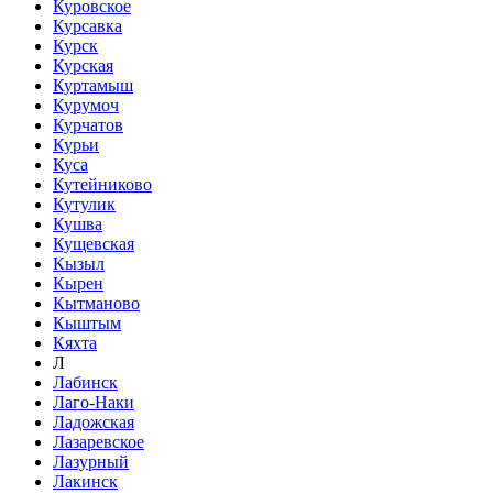
Куровское
Курсавка
Курск
Курская
Куртамыш
Курумоч
Курчатов
Курьи
Куса
Кутейниково
Кутулик
Кушва
Кущевская
Кызыл
Кырен
Кытманово
Кыштым
Кяхта
Л
Лабинск
Лаго-Наки
Ладожская
Лазаревское
Лазурный
Лакинск