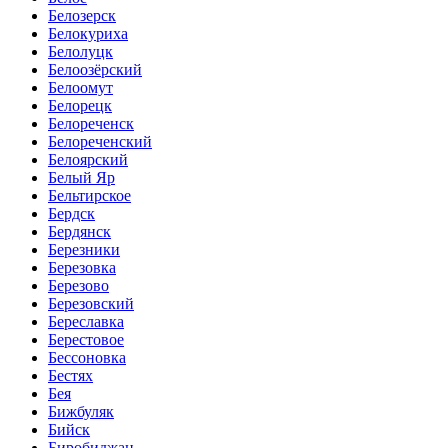
Белозерск
Белокуриха
Белолуцк
Белоозёрский
Белоомут
Белорецк
Белореченск
Белореченский
Белоярский
Белый Яр
Бельтирское
Бердск
Бердянск
Березники
Березовка
Березово
Березовский
Береславка
Берестовое
Бессоновка
Бестях
Бея
Бижбуляк
Бийск
Биробиджан