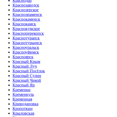
Краснодар
Краснозаводск
Краснозерское
Краснознаменск
Краснокаменск
Краснокамск
Краснокумское
Красноперекопск
Краснотуранск
Краснотурьинск
Красноуральск
Красноуфимск
Красноярск
Красный Крым
Красный Луч
Красный Посёлок
Красный Сулин
Красный Чикой
Красный Яр
Кременки
Кременкуль
Кременная
Криводановка
Кропоткин
Крыловская