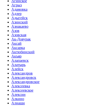
Агинское
Агрыз
Адамовка
Адлер
Адыгейск
Азинский
Азнакаево
Азов
Азовская
Ак-Довурак
Аксай
Аксарка
Актюбинский
Акъяр
Алапаевск
Алатырь
Алейск
Александров
Александровск
Александровское
Алексеевка
Алексеевское
Алексин
Алкино
Алнаши