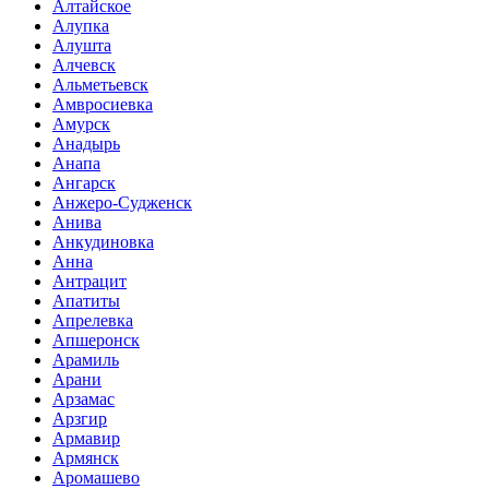
Алтайское
Алупка
Алушта
Алчевск
Альметьевск
Амвросиевка
Амурск
Анадырь
Анапа
Ангарск
Анжеро-Судженск
Анива
Анкудиновка
Анна
Антрацит
Апатиты
Апрелевка
Апшеронск
Арамиль
Арани
Арзамас
Арзгир
Армавир
Армянск
Аромашево