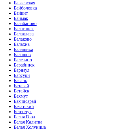
Багаевская
Байболовка
Байкит
Баймак
Балабаново
Балаганск
Балаклава
Балаково
Балахна
Балашиха
Балашов
Балезино
Барабинск
Барнаул
Барсуки
Басань
Батагай
Батайск
Бахмут
Бахчисарай
Бачатский
Безенчук
Белая Гора
Белая Калитва
Белая Холуница