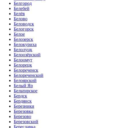
Белгород
Белебей
Белёв
Белово
Беловодск
Белогорск
Белое
Белозерск
Белокуриха
Белолуцк
Белоозёрский
Белоомут
Белорецк
Белореченск
Белореченский
Белоярский
Белый Яр
Бельтирское
Бердск
Бердянск
Березники
Березовка
Березово
Березовский
Береславка