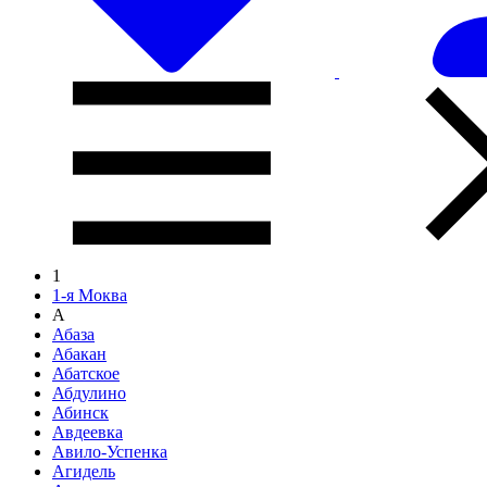
1
1-я Моква
А
Абаза
Абакан
Абатское
Абдулино
Абинск
Авдеевка
Авило-Успенка
Агидель