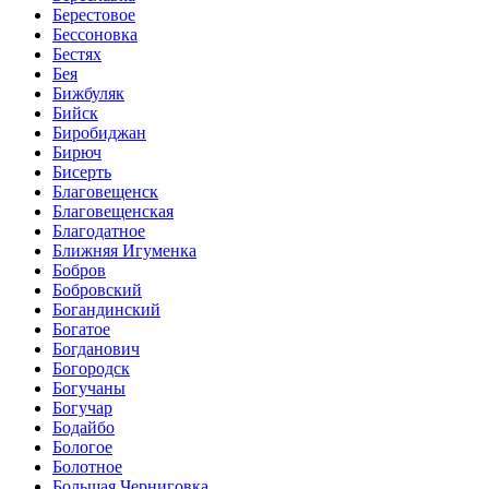
Берестовое
Бессоновка
Бестях
Бея
Бижбуляк
Бийск
Биробиджан
Бирюч
Бисерть
Благовещенск
Благовещенская
Благодатное
Ближняя Игуменка
Бобров
Бобровский
Богандинский
Богатое
Богданович
Богородск
Богучаны
Богучар
Бодайбо
Бологое
Болотное
Большая Черниговка