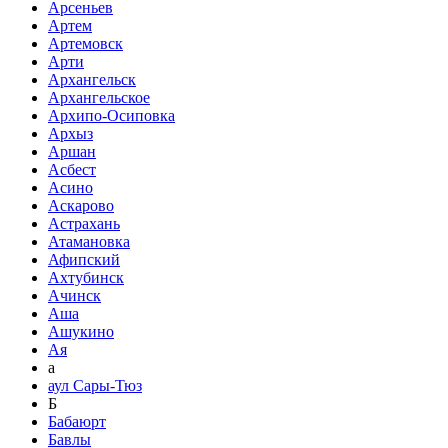
Арсеньев
Артем
Артемовск
Арти
Архангельск
Архангельское
Архипо-Осиповка
Архыз
Аршан
Асбест
Асино
Аскарово
Астрахань
Атамановка
Афипский
Ахтубинск
Ачинск
Аша
Ашукино
Ая
а
аул Сары-Тюз
Б
Бабаюрт
Бавлы