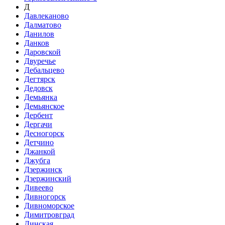
Д
Давлеканово
Далматово
Данилов
Данков
Даровской
Двуречье
Дебальцево
Дегтярск
Дедовск
Демьянка
Демьянское
Дербент
Дергачи
Десногорск
Детчино
Джанкой
Джубга
Дзержинск
Дзержинский
Дивеево
Дивногорск
Дивноморское
Димитровград
Динская