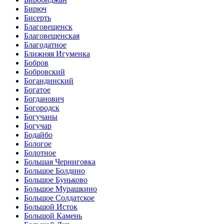
Бирюч
Бисерть
Благовещенск
Благовещенская
Благодатное
Ближняя Игуменка
Бобров
Бобровский
Богандинский
Богатое
Богданович
Богородск
Богучаны
Богучар
Бодайбо
Бологое
Болотное
Большая Черниговка
Большое Болдино
Большое Буньково
Большое Мурашкино
Большое Солдатское
Большой Исток
Большой Камень