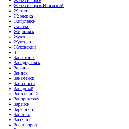
Железногорск
Железногорск-Илимский
Желтое
Жердевка
Жигулёвск
Жилёво
Жирновск
Жуков
Жуковка
Жуковский
З
Завитинск
Заводоуковск
Задонск
Заинск
Закаменск
Заозерный
Западный
Заполярный
Запорожская
Зарайск
Заречный
Заринск
Засечное
Звенигород