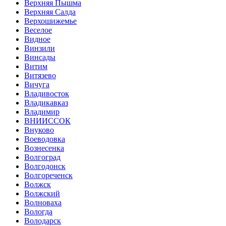
Верхняя Пышма
Верхняя Салда
Верхошижемье
Веселое
Видное
Винзили
Винсады
Витим
Витязево
Вичуга
Владивосток
Владикавказ
Владимир
ВНИИССОК
Внуково
Воеводовка
Вознесенка
Волгоград
Волгодонск
Волгореченск
Волжск
Волжский
Волноваха
Вологда
Володарск