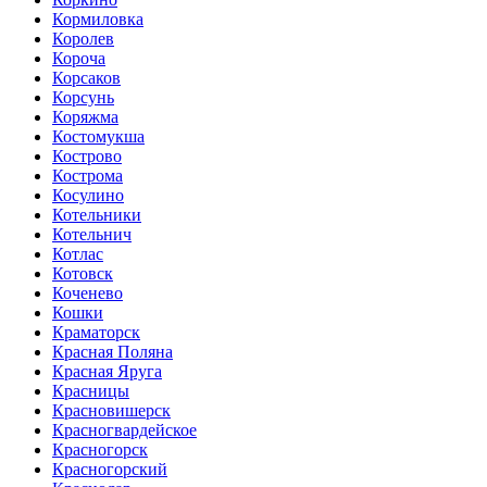
Кормиловка
Королев
Короча
Корсаков
Корсунь
Коряжма
Костомукша
Кострово
Кострома
Косулино
Котельники
Котельнич
Котлас
Котовск
Коченево
Кошки
Краматорск
Красная Поляна
Красная Яруга
Красницы
Красновишерск
Красногвардейское
Красногорск
Красногорский