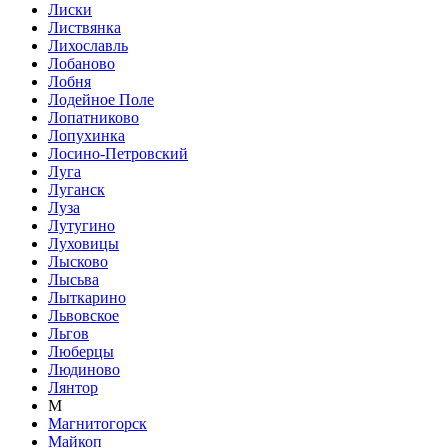
Лиски
Листвянка
Лихославль
Лобаново
Лобня
Лодейное Поле
Лопатниково
Лопухинка
Лосино-Петровский
Луга
Луганск
Луза
Лутугино
Луховицы
Лысково
Лысьва
Лыткарино
Львовское
Льгов
Люберцы
Людиново
Лянтор
М
Магнитогорск
Майкоп