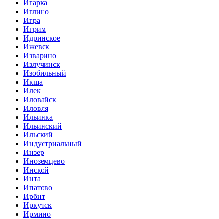
Игарка
Иглино
Игра
Игрим
Идринское
Ижевск
Изварино
Излучинск
Изобильный
Икша
Илек
Иловайск
Иловля
Ильинка
Ильинский
Ильский
Индустриальный
Инзер
Иноземцево
Инской
Инта
Ипатово
Ирбит
Иркутск
Ирмино