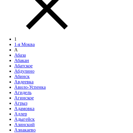
1
1-я Моква
А
Абаза
Абакан
Абатское
Абдулино
Абинск
Авдеевка
Авило-Успенка
Агидель
Агинское
Агрыз
Адамовка
Адлер
Адыгейск
Азинский
Азнакаево