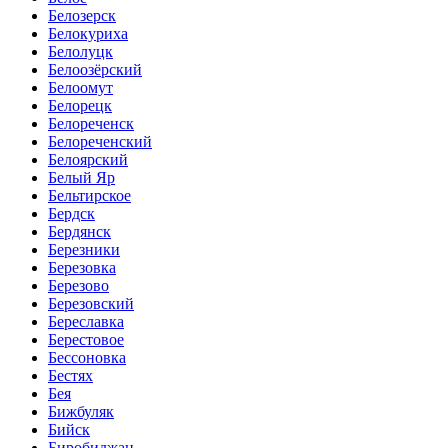
Белозерск
Белокуриха
Белолуцк
Белоозёрский
Белоомут
Белорецк
Белореченск
Белореченский
Белоярский
Белый Яр
Бельтирское
Бердск
Бердянск
Березники
Березовка
Березово
Березовский
Береславка
Берестовое
Бессоновка
Бестях
Бея
Бижбуляк
Бийск
Биробиджан