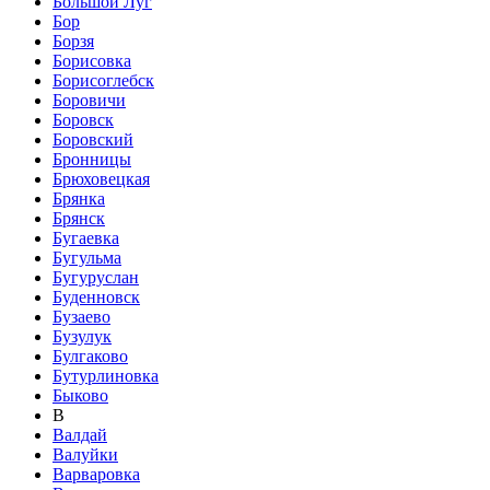
Большой Луг
Бор
Борзя
Борисовка
Борисоглебск
Боровичи
Боровск
Боровский
Бронницы
Брюховецкая
Брянка
Брянск
Бугаевка
Бугульма
Бугуруслан
Буденновск
Бузаево
Бузулук
Булгаково
Бутурлиновка
Быково
В
Валдай
Валуйки
Варваровка