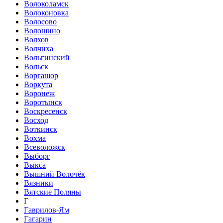
Волоколамск
Волоконовка
Волосово
Волошино
Волхов
Волчиха
Вольгинский
Вольск
Воргашор
Воркута
Воронеж
Воротынск
Воскресенск
Восход
Воткинск
Вохма
Всеволожск
Выборг
Выкса
Вышний Волочёк
Вязники
Вятские Поляны
Г
Гаврилов-Ям
Гагарин