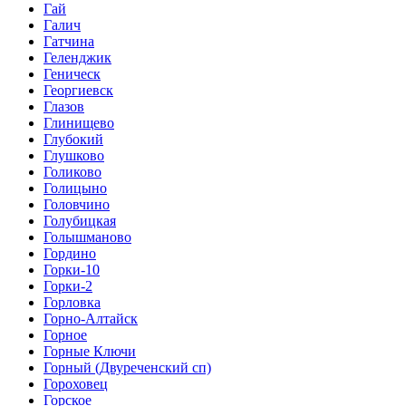
Гай
Галич
Гатчина
Геленджик
Геническ
Георгиевск
Глазов
Глинищево
Глубокий
Глушково
Голиково
Голицыно
Головчино
Голубицкая
Голышманово
Гордино
Горки-10
Горки-2
Горловка
Горно-Алтайск
Горное
Горные Ключи
Горный (Двуреченский сп)
Гороховец
Горское