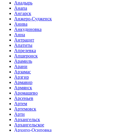
Анадырь
Анапа
Ангарск
Анжеро-Судженск
Анива
Анкудиновка
Анна
Антрацит
Апатиты
Апрелевка
Апшеронск
Арамиль
Арани
Арзамас
Арзгир
Армавир
Армянск
Аромашево
Арсеньев
Артем
Артемовск
Арти
Архангельск
Архангельское
Архипо-Осиповка