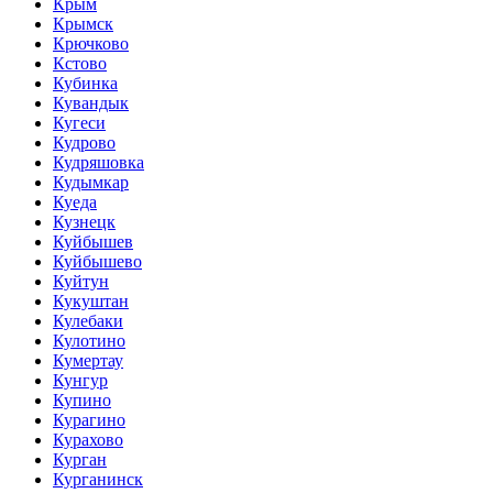
Крым
Крымск
Крючково
Кстово
Кубинка
Кувандык
Кугеси
Кудрово
Кудряшовка
Кудымкар
Куеда
Кузнецк
Куйбышев
Куйбышево
Куйтун
Кукуштан
Кулебаки
Кулотино
Кумертау
Кунгур
Купино
Курагино
Курахово
Курган
Курганинск