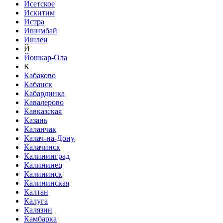
Исетское
Искитим
Истра
Ишимбай
Ишлеи
Й
Йошкар-Ола
К
Кабаково
Кабанск
Кабардинка
Кавалерово
Кавказская
Казань
Каланчак
Калач-на-Дону
Калачинск
Калининград
Калининец
Калининск
Калининская
Калтан
Калуга
Калязин
Камбарка