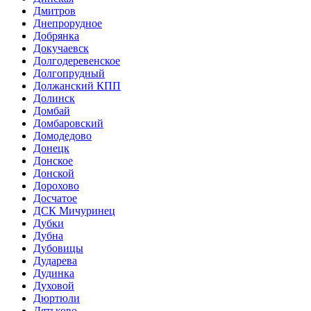
Дмитров
Днепрорудное
Добрянка
Докучаевск
Долгодеревенское
Долгопрудный
Должанский КПП
Долинск
Домбай
Домбаровский
Домодедово
Донецк
Донское
Донской
Дорохово
Досчатое
ДСК Мичуринец
Дубки
Дубна
Дубовицы
Дударева
Дудинка
Духовой
Дюртюли
Дятьково