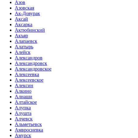
Азов
Азовская
Ак-Довурак
Аксай
Аксарка
Актюбинский
Акъяр
Алапаевск
Алатырь
Алейск
Александров
Александровск
Александровское
Алексеевка
Алексеевское
Алексин
Алкино
Алнаши
Алтайское
Алупка
Алушта
Алчевск
Альметьевск
Амвросиевка
Амурск