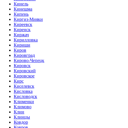
Кинель
Кинешма
Кипень
Киргиз-Мияки
Киреевск
Киренск
Киржач
Кирилловка
Кириши
Киров
Кировград
Кирово-Чепецк
Кировск
Кировский
Кировское
Кирс
Киселевск
Кисловка
Кисловодск
Клименки
Климово
Клин
Клинцы
Ковдор
Ковров