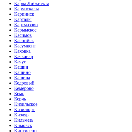
Карла Либкнехта
Кармаскалы
Карпинск
Карталы
Картмазово
Карымское
Касимов
Каспийск
Касумкент
Каховка
Качканар
Качуг
Кашин
Кашино
Кашира
Кедровый
Кемерово
Кемь
Керчь
Кизильское
Кизилюрт
Кизляр
Кильмезь
Кимовск
Кингисепп