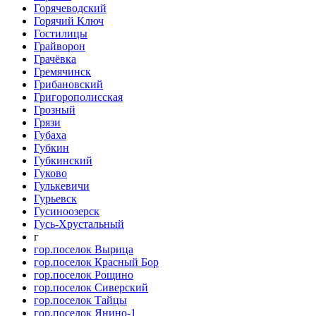
Горячеводский
Горячий Ключ
Гостилицы
Грайворон
Грачёвка
Гремячинск
Грибановский
Григорополисская
Грозный
Грязи
Губаха
Губкин
Губкинский
Гуково
Гулькевичи
Гурьевск
Гусиноозерск
Гусь-Хрустальный
г
гор.поселок Вырица
гор.поселок Красный Бор
гор.поселок Рощино
гор.поселок Сиверский
гор.поселок Тайцы
гор.поселок Янино-1