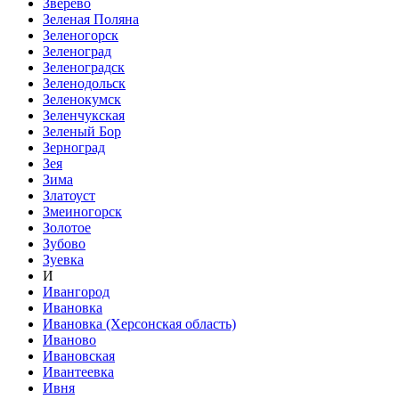
Зверево
Зеленая Поляна
Зеленогорск
Зеленоград
Зеленоградск
Зеленодольск
Зеленокумск
Зеленчукская
Зеленый Бор
Зерноград
Зея
Зима
Златоуст
Змеиногорск
Золотое
Зубово
Зуевка
И
Ивангород
Ивановка
Ивановка (Херсонская область)
Иваново
Ивановская
Ивантеевка
Ивня