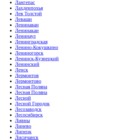
Лангепас
Лахденпохья
Лев Толстой
Леваши
Ленинаван
Ленинакан
Ленинаул
Ленинградская
Ленино-Кокушкино
Лениногорск
Ленинск-Кузнецкий
Ленинский
Ленск
Лермонтов
Лермонтово
Лесная Поляна
Лесная Поляна
Лесной
Лесной Городок
Лесозаводск
Лесосибирск
Ливны
Линево
Липецк
Лисичанск