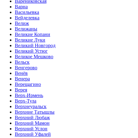
Варениковская
Варна
Васильевка
Вейделевка
Велиж
Велижаны
Великие Копани
Великие Луки
Великий Новгород
Великий Устюг
Великое Мешково
Вельск
Венгерово
Венёв
Венера
Верещагино
Верея
Верх-Ирмень
Верх-Тула
Верхнеуральск
Верхние Татышлы
Верхний Любаж
Верхний Мамон
Верхний Услон
Верхний Уфалей