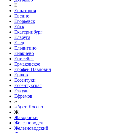
Е
Евпатория
Евсино
Егорьевск
Ейск
Екатеринбург
Елабуга
Елец
Ельдигино
Енакиево
Енисейск
Ермаковское
Ерофей Павлович
Ершов
Ессентуки
Ессентукская
Еткуль
Ефремов
ж
ж/д ст. Лосево
Ж
Жаворонки
Железноводск
Железноводский