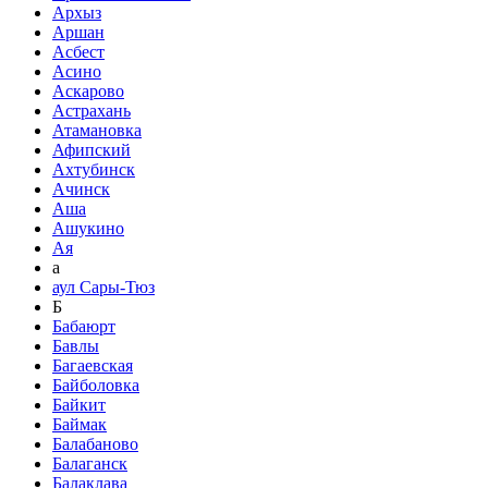
Архыз
Аршан
Асбест
Асино
Аскарово
Астрахань
Атамановка
Афипский
Ахтубинск
Ачинск
Аша
Ашукино
Ая
а
аул Сары-Тюз
Б
Бабаюрт
Бавлы
Багаевская
Байболовка
Байкит
Баймак
Балабаново
Балаганск
Балаклава