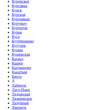
Куровское
Курсавка
Курск
Курская
Куртамыш
Курумоч
Курчатов
Курьи
Куса
Кутейниково
Кутулик
Кушва
Кущевская
Кызыл
Кырен
Кытманово
Кыштым
Кяхта
Л
Лабинск
Лаго-Наки
Ладожская
Лазаревское
Лазурный
Лакинск