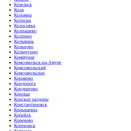
Козельск
Кола
Коломна
Колоски
Колосовка
Колпашево
Колпино
Колывань
Кольцово
Кольчугино
Коммунар
Комсомольск-на-Амуре
Комсомольский
Комсомольское
Конаково
Кондопога
Кондратово
Коноша
Конские раздоры
Константиновск
Конышевка
Копейск
Коренево
Кореновск
Коркино