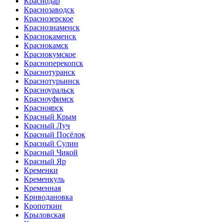
Краснодар
Краснозаводск
Краснозерское
Краснознаменск
Краснокаменск
Краснокамск
Краснокумское
Красноперекопск
Краснотуранск
Краснотурьинск
Красноуральск
Красноуфимск
Красноярск
Красный Крым
Красный Луч
Красный Посёлок
Красный Сулин
Красный Чикой
Красный Яр
Кременки
Кременкуль
Кременная
Криводановка
Кропоткин
Крыловская