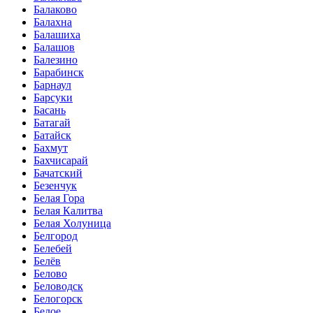
Балаково
Балахна
Балашиха
Балашов
Балезино
Барабинск
Барнаул
Барсуки
Басань
Батагай
Батайск
Бахмут
Бахчисарай
Бачатский
Безенчук
Белая Гора
Белая Калитва
Белая Холуница
Белгород
Белебей
Белёв
Белово
Беловодск
Белогорск
Белое