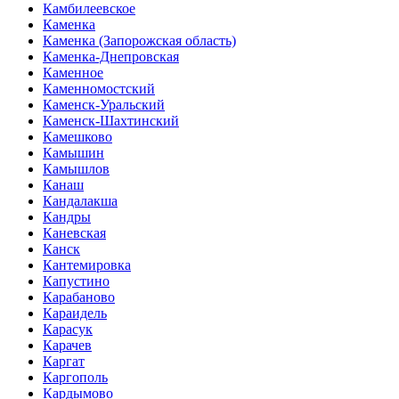
Камбилеевское
Каменка
Каменка (Запорожская область)
Каменка-Днепровская
Каменное
Каменномостский
Каменск-Уральский
Каменск-Шахтинский
Камешково
Камышин
Камышлов
Канаш
Кандалакша
Кандры
Каневская
Канск
Кантемировка
Капустино
Карабаново
Караидель
Карасук
Карачев
Каргат
Каргополь
Кардымово