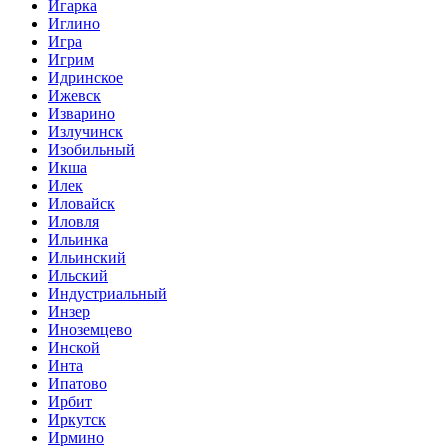
Игарка
Иглино
Игра
Игрим
Идринское
Ижевск
Изварино
Излучинск
Изобильный
Икша
Илек
Иловайск
Иловля
Ильинка
Ильинский
Ильский
Индустриальный
Инзер
Иноземцево
Инской
Инта
Ипатово
Ирбит
Иркутск
Ирмино