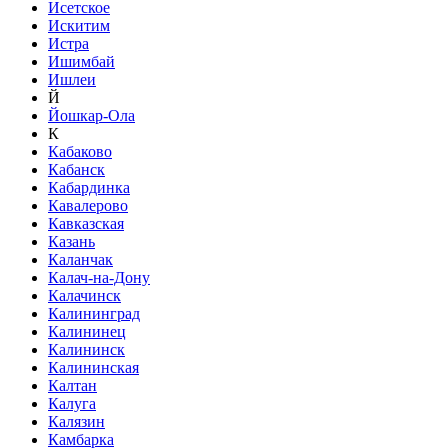
Исетское
Искитим
Истра
Ишимбай
Ишлеи
Й
Йошкар-Ола
К
Кабаково
Кабанск
Кабардинка
Кавалерово
Кавказская
Казань
Каланчак
Калач-на-Дону
Калачинск
Калининград
Калининец
Калининск
Калининская
Калтан
Калуга
Калязин
Камбарка