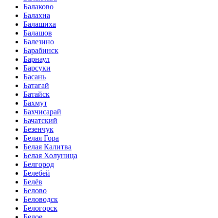
Балаково
Балахна
Балашиха
Балашов
Балезино
Барабинск
Барнаул
Барсуки
Басань
Батагай
Батайск
Бахмут
Бахчисарай
Бачатский
Безенчук
Белая Гора
Белая Калитва
Белая Холуница
Белгород
Белебей
Белёв
Белово
Беловодск
Белогорск
Белое