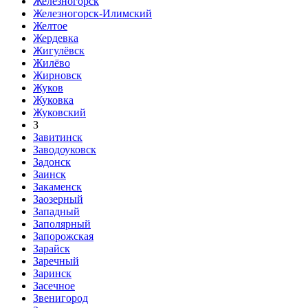
Железногорск
Железногорск-Илимский
Желтое
Жердевка
Жигулёвск
Жилёво
Жирновск
Жуков
Жуковка
Жуковский
З
Завитинск
Заводоуковск
Задонск
Заинск
Закаменск
Заозерный
Западный
Заполярный
Запорожская
Зарайск
Заречный
Заринск
Засечное
Звенигород