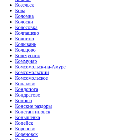
Козельск
Кола
Коломна
Колоски
Колосовка
Колпашево
Колпино
Колывань
Кольцово
Кольчугино
Коммунар
Комсомольск-на-Амуре
Комсомольский
Комсомольское
Конаково
Кондопога
Кондратово
Коноша
Конские раздоры
Константиновск
Конышевка
Копейск
Коренево
Кореновск
Коркино