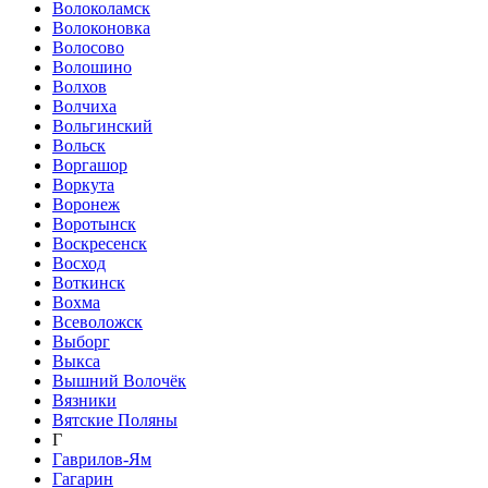
Волоколамск
Волоконовка
Волосово
Волошино
Волхов
Волчиха
Вольгинский
Вольск
Воргашор
Воркута
Воронеж
Воротынск
Воскресенск
Восход
Воткинск
Вохма
Всеволожск
Выборг
Выкса
Вышний Волочёк
Вязники
Вятские Поляны
Г
Гаврилов-Ям
Гагарин