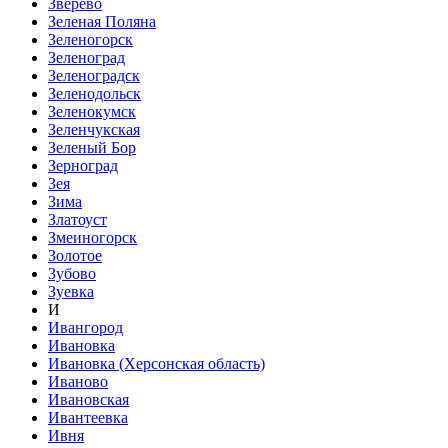
Зверево
Зеленая Поляна
Зеленогорск
Зеленоград
Зеленоградск
Зеленодольск
Зеленокумск
Зеленчукская
Зеленый Бор
Зерноград
Зея
Зима
Златоуст
Змеиногорск
Золотое
Зубово
Зуевка
И
Ивангород
Ивановка
Ивановка (Херсонская область)
Иваново
Ивановская
Ивантеевка
Ивня