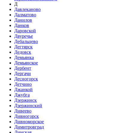
Д
Давлеканово
Далматово
Данилов
Данков
Даровской
Двуречье
Дебальцево
Дегтярск
Дедовск
Демьянка
Демьянское
Дербент
Дергачи
Десногорск
Детчино
Джанкой
Джубга
Дзержинск
Дзержинский
Дивеево
Дивногорск
Дивноморское
Димитровград
Динская