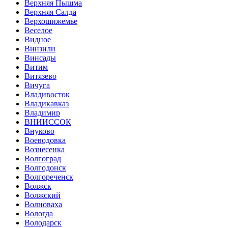
Верхняя Пышма
Верхняя Салда
Верхошижемье
Веселое
Видное
Винзили
Винсады
Витим
Витязево
Вичуга
Владивосток
Владикавказ
Владимир
ВНИИССОК
Внуково
Воеводовка
Вознесенка
Волгоград
Волгодонск
Волгореченск
Волжск
Волжский
Волноваха
Вологда
Володарск