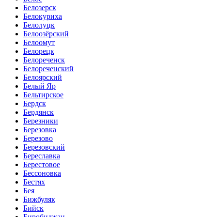
Белозерск
Белокуриха
Белолуцк
Белоозёрский
Белоомут
Белорецк
Белореченск
Белореченский
Белоярский
Белый Яр
Бельтирское
Бердск
Бердянск
Березники
Березовка
Березово
Березовский
Береславка
Берестовое
Бессоновка
Бестях
Бея
Бижбуляк
Бийск
Биробиджан