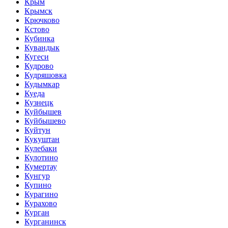
Крым
Крымск
Крючково
Кстово
Кубинка
Кувандык
Кугеси
Кудрово
Кудряшовка
Кудымкар
Куеда
Кузнецк
Куйбышев
Куйбышево
Куйтун
Кукуштан
Кулебаки
Кулотино
Кумертау
Кунгур
Купино
Курагино
Курахово
Курган
Курганинск