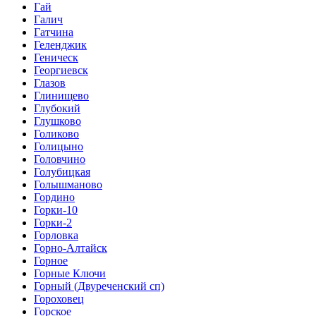
Гай
Галич
Гатчина
Геленджик
Геническ
Георгиевск
Глазов
Глинищево
Глубокий
Глушково
Голиково
Голицыно
Головчино
Голубицкая
Голышманово
Гордино
Горки-10
Горки-2
Горловка
Горно-Алтайск
Горное
Горные Ключи
Горный (Двуреченский сп)
Гороховец
Горское