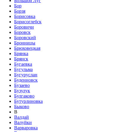
Большой Луг
Бор
Борзя
Борисовка
Борисоглебск
Боровичи
Боровск
Боровский
Бронницы
Брюховецкая
Брянка
Брянск
Бугаевка
Бугульма
Бугуруслан
Буденновск
Бузаево
Бузулук
Булгаково
Бутурлиновка
Быково
В
Валдай
Валуйки
Варваровка