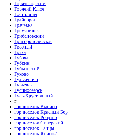
Горячеводский
Горячий Ключ
Гостилицы
Грайворон
Грачёвка
Гремячинск
Грибановский
Григорополисская
Грозный
Грязи
Губаха
Губкин
Губкинский
Гуково
Гулькевичи
Гурьевск
Гусиноозерск
Гусь-Хрустальный
г
гор.поселок Вырица
гор.поселок Красный Бор
гор.поселок Рощино
гор.поселок Сиверский
гор.поселок Тайцы
гор.поселок Янино-1