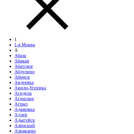
1
1-я Моква
А
Абаза
Абакан
Абатское
Абдулино
Абинск
Авдеевка
Авило-Успенка
Агидель
Агинское
Агрыз
Адамовка
Адлер
Адыгейск
Азинский
Азнакаево