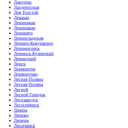
Лангепас
Лахденпохья
Лев Толстой
Леваши
Ленинаван
Ленинакан
Ленинаул
Ленинградская
Ленино-Кокушкино
Лениногорск
Ленинск-Кузнецкий
Ленинский
Ленск
Лермонтов
Лермонтово
Лесная Поляна
Лесная Поляна
Лесной
Лесной Городок
Лесозаводск
Лесосибирск
Ливны
Линево
Липецк
Лисичанск