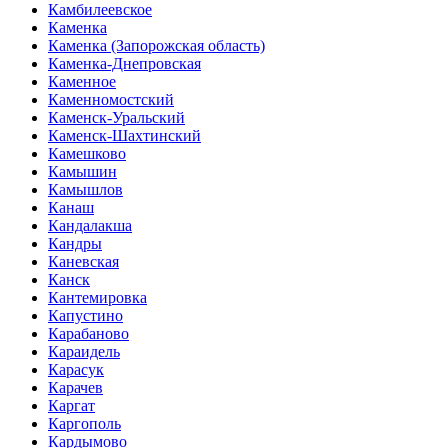
Камбилеевское
Каменка
Каменка (Запорожская область)
Каменка-Днепровская
Каменное
Каменномостский
Каменск-Уральский
Каменск-Шахтинский
Камешково
Камышин
Камышлов
Канаш
Кандалакша
Кандры
Каневская
Канск
Кантемировка
Капустино
Карабаново
Караидель
Карасук
Карачев
Каргат
Каргополь
Кардымово