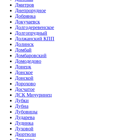
Дмитров
Днепрорудное
Добрянка
Докучаевск
Долгодеревенское
Долгопрудный
Должанский КПП
Долинск
Домбай
Домбаровский
Домодедово
Донецк
Донское
Донской
Дорохово
Досчатое
ДСК Мичуринец
Дубки
Дубна
Дубовицы
Дударева
Дудинка
Духовой
Дюртюли
Дятьково