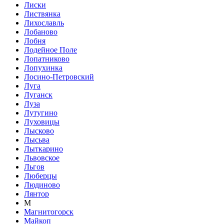
Лиски
Листвянка
Лихославль
Лобаново
Лобня
Лодейное Поле
Лопатниково
Лопухинка
Лосино-Петровский
Луга
Луганск
Луза
Лутугино
Луховицы
Лысково
Лысьва
Лыткарино
Львовское
Льгов
Люберцы
Людиново
Лянтор
М
Магнитогорск
Майкоп