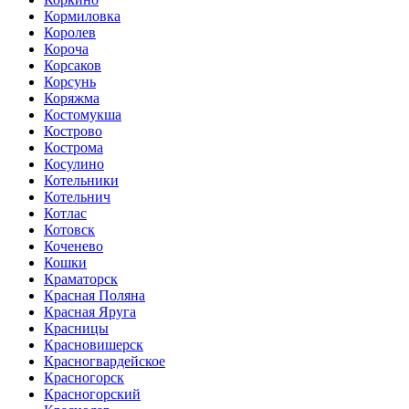
Кормиловка
Королев
Короча
Корсаков
Корсунь
Коряжма
Костомукша
Кострово
Кострома
Косулино
Котельники
Котельнич
Котлас
Котовск
Коченево
Кошки
Краматорск
Красная Поляна
Красная Яруга
Красницы
Красновишерск
Красногвардейское
Красногорск
Красногорский