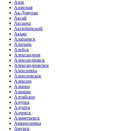
Азов
Азовская
Ак-Довурак
Аксай
Аксарка
Актюбинский
Акъяр
Алапаевск
Алатырь
Алейск
Александров
Александровск
Александровское
Алексеевка
Алексеевское
Алексин
Алкино
Алнаши
Алтайское
Алупка
Алушта
Алчевск
Альметьевск
Амвросиевка
Амурск