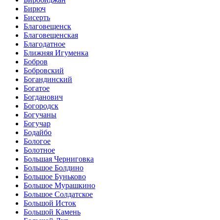
Бирюч
Бисерть
Благовещенск
Благовещенская
Благодатное
Ближняя Игуменка
Бобров
Бобровский
Богандинский
Богатое
Богданович
Богородск
Богучаны
Богучар
Бодайбо
Бологое
Болотное
Большая Черниговка
Большое Болдино
Большое Буньково
Большое Мурашкино
Большое Солдатское
Большой Исток
Большой Камень