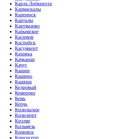
Карла Либкнехта
Кармаскалы
Карпинск
Карталы
Картмазово
Карымское
Касимов
Каспийск
Касумкент
Каховка
Качканар
Качуг
Кашин
Кашино
Кашира
Кедровый
Кемерово
Кемь
Керчь
Кизильское
Кизилюрт
Кизляр
Кильмезь
Кимовск
Кингисепп