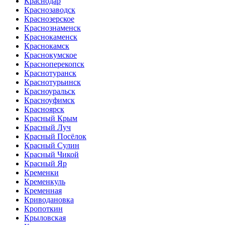
Краснодар
Краснозаводск
Краснозерское
Краснознаменск
Краснокаменск
Краснокамск
Краснокумское
Красноперекопск
Краснотуранск
Краснотурьинск
Красноуральск
Красноуфимск
Красноярск
Красный Крым
Красный Луч
Красный Посёлок
Красный Сулин
Красный Чикой
Красный Яр
Кременки
Кременкуль
Кременная
Криводановка
Кропоткин
Крыловская