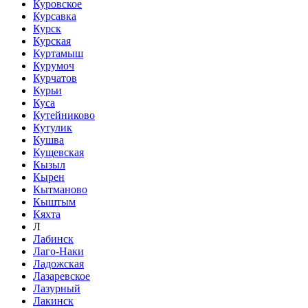
Куровское
Курсавка
Курск
Курская
Куртамыш
Курумоч
Курчатов
Курьи
Куса
Кутейниково
Кутулик
Кушва
Кущевская
Кызыл
Кырен
Кытманово
Кыштым
Кяхта
Л
Лабинск
Лаго-Наки
Ладожская
Лазаревское
Лазурный
Лакинск