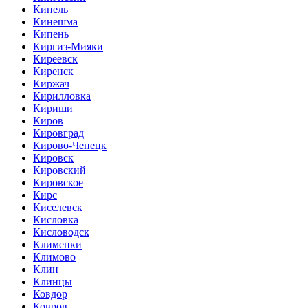
Кинель
Кинешма
Кипень
Киргиз-Мияки
Киреевск
Киренск
Киржач
Кирилловка
Кириши
Киров
Кировград
Кирово-Чепецк
Кировск
Кировский
Кировское
Кирс
Киселевск
Кисловка
Кисловодск
Клименки
Климово
Клин
Клинцы
Ковдор
Ковров