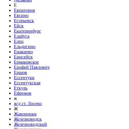
Е
Евпатория
Евсино
Егорьевск
Ейск
Екатеринбург
Елабуга
Елец
Ельдигино
Енакиево
Енисейск
Ермаковское
Ерофей Павлович
Ершов
Ессентуки
Ессентукская
Еткуль
Ефремов
ж
ж/д ст. Лосево
Ж
Жаворонки
Железноводск
Железноводский