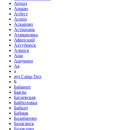
Архыз
Аршан
Асбест
Асино
Аскарово
Астрахань
Атамановка
Афипский
Ахтубинск
Ачинск
Аша
Ашукино
Ая
а
аул Сары-Тюз
Б
Бабаюрт
Бавлы
Багаевская
Байболовка
Байкит
Баймак
Балабаново
Балаганск
Балаклава