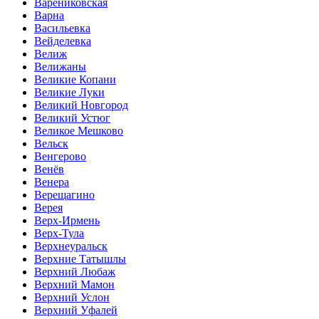
Варениковская
Варна
Васильевка
Вейделевка
Велиж
Велижаны
Великие Копани
Великие Луки
Великий Новгород
Великий Устюг
Великое Мешково
Вельск
Венгерово
Венёв
Венера
Верещагино
Верея
Верх-Ирмень
Верх-Тула
Верхнеуральск
Верхние Татышлы
Верхний Любаж
Верхний Мамон
Верхний Услон
Верхний Уфалей