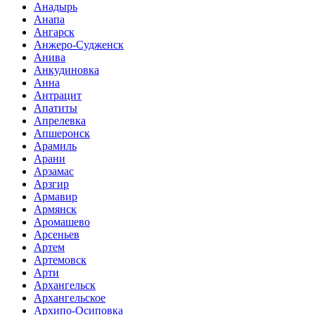
Анадырь
Анапа
Ангарск
Анжеро-Судженск
Анива
Анкудиновка
Анна
Антрацит
Апатиты
Апрелевка
Апшеронск
Арамиль
Арани
Арзамас
Арзгир
Армавир
Армянск
Аромашево
Арсеньев
Артем
Артемовск
Арти
Архангельск
Архангельское
Архипо-Осиповка