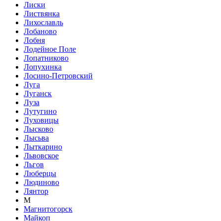
Лиски
Листвянка
Лихославль
Лобаново
Лобня
Лодейное Поле
Лопатниково
Лопухинка
Лосино-Петровский
Луга
Луганск
Луза
Лутугино
Луховицы
Лысково
Лысьва
Лыткарино
Львовское
Льгов
Люберцы
Людиново
Лянтор
М
Магнитогорск
Майкоп