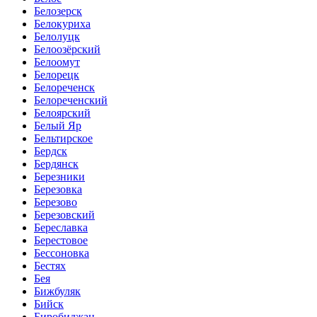
Белозерск
Белокуриха
Белолуцк
Белоозёрский
Белоомут
Белорецк
Белореченск
Белореченский
Белоярский
Белый Яр
Бельтирское
Бердск
Бердянск
Березники
Березовка
Березово
Березовский
Береславка
Берестовое
Бессоновка
Бестях
Бея
Бижбуляк
Бийск
Биробиджан