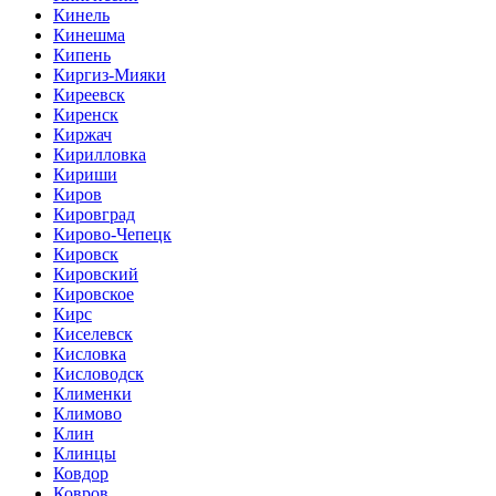
Кинель
Кинешма
Кипень
Киргиз-Мияки
Киреевск
Киренск
Киржач
Кирилловка
Кириши
Киров
Кировград
Кирово-Чепецк
Кировск
Кировский
Кировское
Кирс
Киселевск
Кисловка
Кисловодск
Клименки
Климово
Клин
Клинцы
Ковдор
Ковров