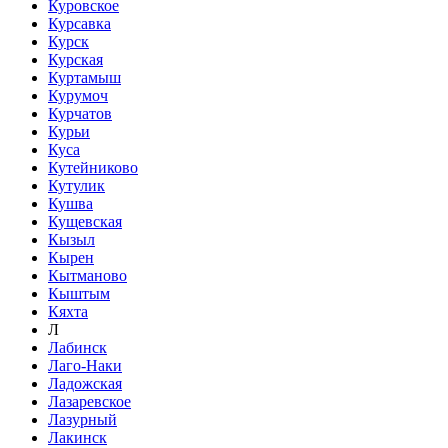
Куровское
Курсавка
Курск
Курская
Куртамыш
Курумоч
Курчатов
Курьи
Куса
Кутейниково
Кутулик
Кушва
Кущевская
Кызыл
Кырен
Кытманово
Кыштым
Кяхта
Л
Лабинск
Лаго-Наки
Ладожская
Лазаревское
Лазурный
Лакинск