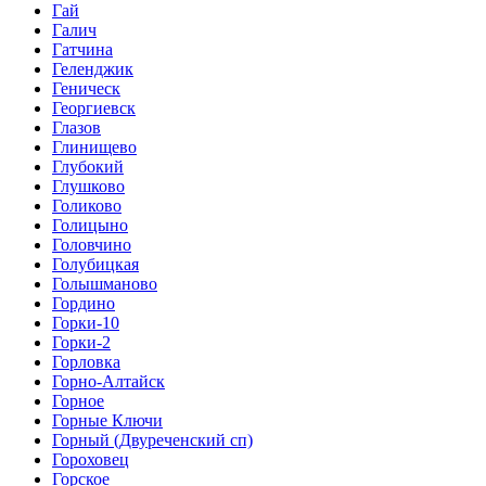
Гай
Галич
Гатчина
Геленджик
Геническ
Георгиевск
Глазов
Глинищево
Глубокий
Глушково
Голиково
Голицыно
Головчино
Голубицкая
Голышманово
Гордино
Горки-10
Горки-2
Горловка
Горно-Алтайск
Горное
Горные Ключи
Горный (Двуреченский сп)
Гороховец
Горское