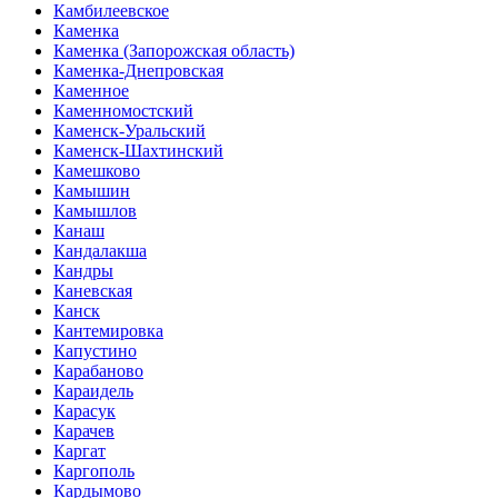
Камбилеевское
Каменка
Каменка (Запорожская область)
Каменка-Днепровская
Каменное
Каменномостский
Каменск-Уральский
Каменск-Шахтинский
Камешково
Камышин
Камышлов
Канаш
Кандалакша
Кандры
Каневская
Канск
Кантемировка
Капустино
Карабаново
Караидель
Карасук
Карачев
Каргат
Каргополь
Кардымово