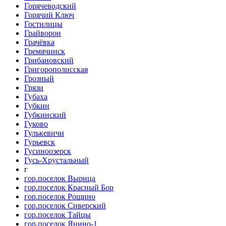
Горячеводский
Горячий Ключ
Гостилицы
Грайворон
Грачёвка
Гремячинск
Грибановский
Григорополисская
Грозный
Грязи
Губаха
Губкин
Губкинский
Гуково
Гулькевичи
Гурьевск
Гусиноозерск
Гусь-Хрустальный
г
гор.поселок Вырица
гор.поселок Красный Бор
гор.поселок Рощино
гор.поселок Сиверский
гор.поселок Тайцы
гор.поселок Янино-1