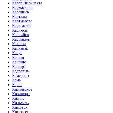
Карла Либкнехта
Кармаскалы
Карпинск
Карталы
Картмазово
Карымское
Касимов
Каспийск
Касумкент
Каховка
Качканар
Качуг
Кашин
Кашино
Кашира
Кедровый
Кемерово
Кемь
Керчь
Кизильское
Кизилюрт
Кизляр
Кильмезь
Кимовск
Кингисепп