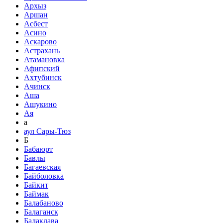
Архыз
Аршан
Асбест
Асино
Аскарово
Астрахань
Атамановка
Афипский
Ахтубинск
Ачинск
Аша
Ашукино
Ая
а
аул Сары-Тюз
Б
Бабаюрт
Бавлы
Багаевская
Байболовка
Байкит
Баймак
Балабаново
Балаганск
Балаклава