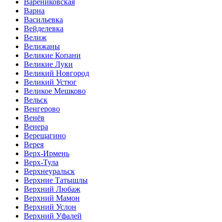
Варениковская
Варна
Васильевка
Вейделевка
Велиж
Велижаны
Великие Копани
Великие Луки
Великий Новгород
Великий Устюг
Великое Мешково
Вельск
Венгерово
Венёв
Венера
Верещагино
Верея
Верх-Ирмень
Верх-Тула
Верхнеуральск
Верхние Татышлы
Верхний Любаж
Верхний Мамон
Верхний Услон
Верхний Уфалей