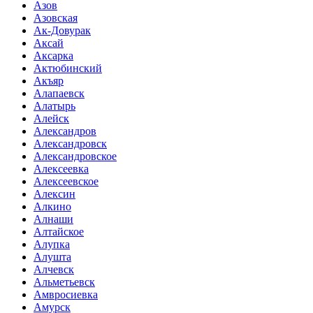
Азов
Азовская
Ак-Довурак
Аксай
Аксарка
Актюбинский
Акъяр
Алапаевск
Алатырь
Алейск
Александров
Александровск
Александровское
Алексеевка
Алексеевское
Алексин
Алкино
Алнаши
Алтайское
Алупка
Алушта
Алчевск
Альметьевск
Амвросиевка
Амурск