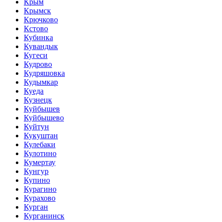
Крым
Крымск
Крючково
Кстово
Кубинка
Кувандык
Кугеси
Кудрово
Кудряшовка
Кудымкар
Куеда
Кузнецк
Куйбышев
Куйбышево
Куйтун
Кукуштан
Кулебаки
Кулотино
Кумертау
Кунгур
Купино
Курагино
Курахово
Курган
Курганинск