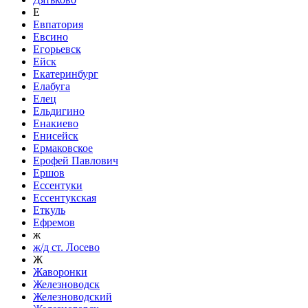
Е
Евпатория
Евсино
Егорьевск
Ейск
Екатеринбург
Елабуга
Елец
Ельдигино
Енакиево
Енисейск
Ермаковское
Ерофей Павлович
Ершов
Ессентуки
Ессентукская
Еткуль
Ефремов
ж
ж/д ст. Лосево
Ж
Жаворонки
Железноводск
Железноводский