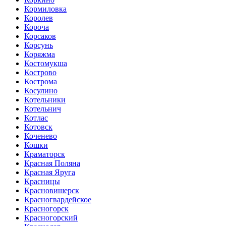
Кормиловка
Королев
Короча
Корсаков
Корсунь
Коряжма
Костомукша
Кострово
Кострома
Косулино
Котельники
Котельнич
Котлас
Котовск
Коченево
Кошки
Краматорск
Красная Поляна
Красная Яруга
Красницы
Красновишерск
Красногвардейское
Красногорск
Красногорский