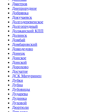
Дмитров
Днепрорудное
Добрянка
Докучаевск
Долгодеревенское
Долгопрудный
Должанский КПП
Долинск
Домбай
Домбаровский
Домодедово
Донецк
Донское
Донской
Дорохово
Досчатое
ДСК Мичуринец
Дубки
Дубна
Дубовицы
Дударева
Дудинка
Духовой
Дюртюли
Дятьково