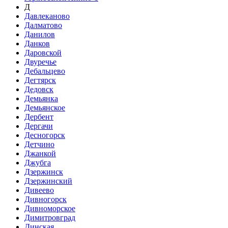
Д
Давлеканово
Далматово
Данилов
Данков
Даровской
Двуречье
Дебальцево
Дегтярск
Дедовск
Демьянка
Демьянское
Дербент
Дергачи
Десногорск
Детчино
Джанкой
Джубга
Дзержинск
Дзержинский
Дивеево
Дивногорск
Дивноморское
Димитровград
Динская