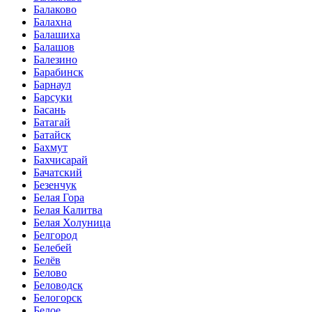
Балаково
Балахна
Балашиха
Балашов
Балезино
Барабинск
Барнаул
Барсуки
Басань
Батагай
Батайск
Бахмут
Бахчисарай
Бачатский
Безенчук
Белая Гора
Белая Калитва
Белая Холуница
Белгород
Белебей
Белёв
Белово
Беловодск
Белогорск
Белое