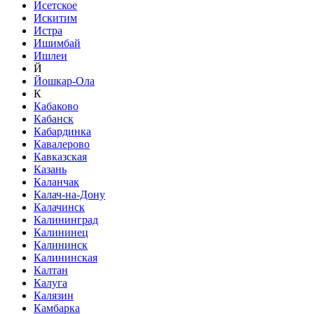
Исетское
Искитим
Истра
Ишимбай
Ишлеи
Й
Йошкар-Ола
К
Кабаково
Кабанск
Кабардинка
Кавалерово
Кавказская
Казань
Каланчак
Калач-на-Дону
Калачинск
Калининград
Калининец
Калининск
Калининская
Калтан
Калуга
Калязин
Камбарка