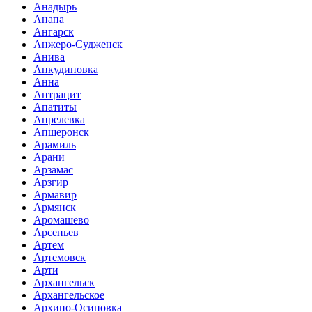
Анадырь
Анапа
Ангарск
Анжеро-Судженск
Анива
Анкудиновка
Анна
Антрацит
Апатиты
Апрелевка
Апшеронск
Арамиль
Арани
Арзамас
Арзгир
Армавир
Армянск
Аромашево
Арсеньев
Артем
Артемовск
Арти
Архангельск
Архангельское
Архипо-Осиповка