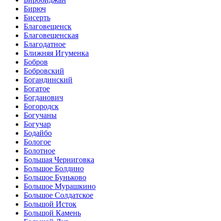
Бирюч
Бисерть
Благовещенск
Благовещенская
Благодатное
Ближняя Игуменка
Бобров
Бобровский
Богандинский
Богатое
Богданович
Богородск
Богучаны
Богучар
Бодайбо
Бологое
Болотное
Большая Черниговка
Большое Болдино
Большое Буньково
Большое Мурашкино
Большое Солдатское
Большой Исток
Большой Камень