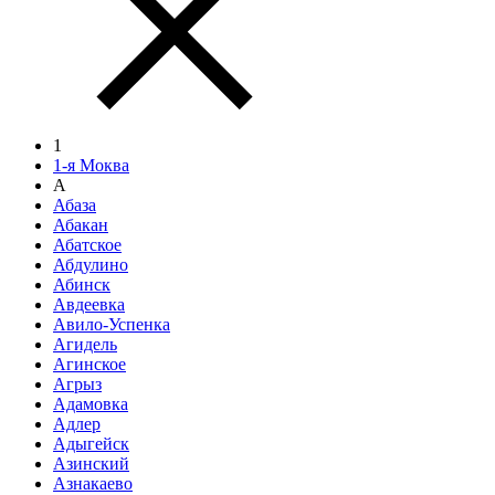
1
1-я Моква
А
Абаза
Абакан
Абатское
Абдулино
Абинск
Авдеевка
Авило-Успенка
Агидель
Агинское
Агрыз
Адамовка
Адлер
Адыгейск
Азинский
Азнакаево