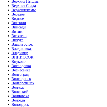
Верхняя Пышма
Верхняя Салда
Верхошижемье
Веселое
Видное
Винзили
Винсады
Витим
Витязево
Вичуга
Владивосток
Владикавказ
Владимир
ВНИИССОК
Внуково
Воеводовка
Вознесенка
Волгоград
Волгодонск
Волгореченск
Волжск
Волжский
Волноваха
Вологда
Володарск