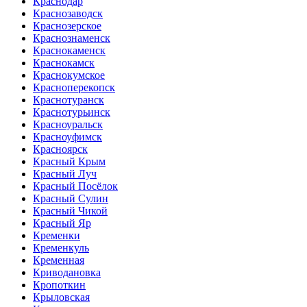
Краснодар
Краснозаводск
Краснозерское
Краснознаменск
Краснокаменск
Краснокамск
Краснокумское
Красноперекопск
Краснотуранск
Краснотурьинск
Красноуральск
Красноуфимск
Красноярск
Красный Крым
Красный Луч
Красный Посёлок
Красный Сулин
Красный Чикой
Красный Яр
Кременки
Кременкуль
Кременная
Криводановка
Кропоткин
Крыловская