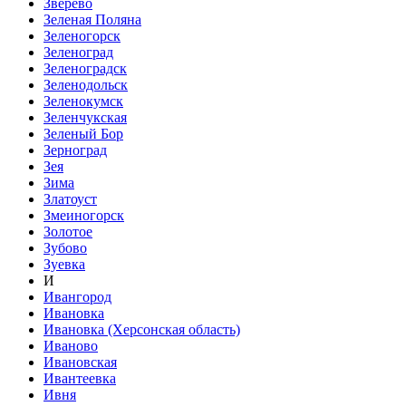
Зверево
Зеленая Поляна
Зеленогорск
Зеленоград
Зеленоградск
Зеленодольск
Зеленокумск
Зеленчукская
Зеленый Бор
Зерноград
Зея
Зима
Златоуст
Змеиногорск
Золотое
Зубово
Зуевка
И
Ивангород
Ивановка
Ивановка (Херсонская область)
Иваново
Ивановская
Ивантеевка
Ивня