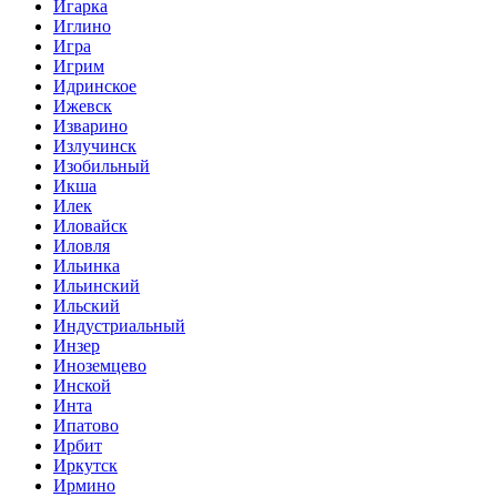
Игарка
Иглино
Игра
Игрим
Идринское
Ижевск
Изварино
Излучинск
Изобильный
Икша
Илек
Иловайск
Иловля
Ильинка
Ильинский
Ильский
Индустриальный
Инзер
Иноземцево
Инской
Инта
Ипатово
Ирбит
Иркутск
Ирмино