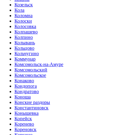
Козельск
Кола
Коломна
Колоски
Колосовка
Колпашево
Колпино
Колывань
Кольцово
Кольчугино
Коммунар
Комсомольск-на-Амуре
Комсомольский
Комсомольское
Конаково
Кондопога
Кондратово
Коноша
Конские раздоры
Константиновск
Конышевка
Копейск
Коренево
Кореновск
Коркино