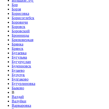
Большой Луг
Бор
Борзя
Борисовка
Борисоглебск
Боровичи
Боровск
Боровский
Бронницы
Брюховецкая
Брянка
Брянск
Бугаевка
Бугульма
Бугуруслан
Буденновск
Бузаево
Бузулук
Булгаково
Бутурлиновка
Быково
В
Валдай
Валуйки
Варваровка