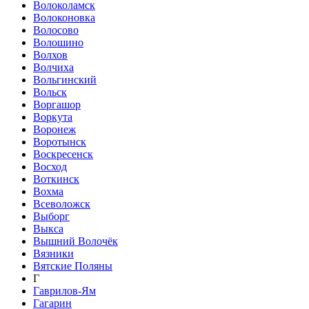
Волоколамск
Волоконовка
Волосово
Волошино
Волхов
Волчиха
Вольгинский
Вольск
Воргашор
Воркута
Воронеж
Воротынск
Воскресенск
Восход
Воткинск
Вохма
Всеволожск
Выборг
Выкса
Вышний Волочёк
Вязники
Вятские Поляны
Г
Гаврилов-Ям
Гагарин