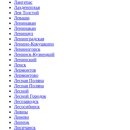
Лангепас
Лахденпохья
Лев Толстой
Леваши
Ленинаван
Ленинакан
Ленинаул
Ленинградская
Ленино-Кокушкино
Лениногорск
Ленинск-Кузнецкий
Ленинский
Ленск
Лермонтов
Лермонтово
Лесная Поляна
Лесная Поляна
Лесной
Лесной Городок
Лесозаводск
Лесосибирск
Ливны
Линево
Липецк
Лисичанск