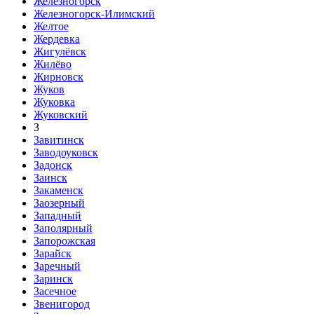
Железногорск
Железногорск-Илимский
Желтое
Жердевка
Жигулёвск
Жилёво
Жирновск
Жуков
Жуковка
Жуковский
З
Завитинск
Заводоуковск
Задонск
Заинск
Закаменск
Заозерный
Западный
Заполярный
Запорожская
Зарайск
Заречный
Заринск
Засечное
Звенигород