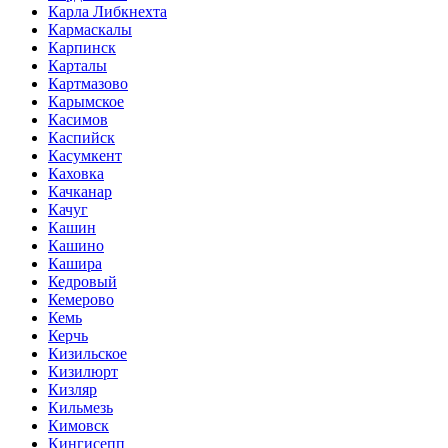
Карла Либкнехта
Кармаскалы
Карпинск
Карталы
Картмазово
Карымское
Касимов
Каспийск
Касумкент
Каховка
Качканар
Качуг
Кашин
Кашино
Кашира
Кедровый
Кемерово
Кемь
Керчь
Кизильское
Кизилюрт
Кизляр
Кильмезь
Кимовск
Кингисепп