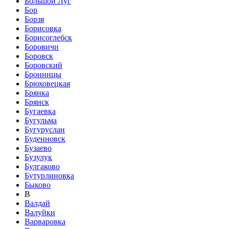
Большой Луг
Бор
Борзя
Борисовка
Борисоглебск
Боровичи
Боровск
Боровский
Бронницы
Брюховецкая
Брянка
Брянск
Бугаевка
Бугульма
Бугуруслан
Буденновск
Бузаево
Бузулук
Булгаково
Бутурлиновка
Быково
В
Валдай
Валуйки
Варваровка