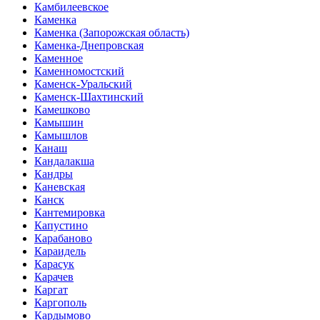
Камбилеевское
Каменка
Каменка (Запорожская область)
Каменка-Днепровская
Каменное
Каменномостский
Каменск-Уральский
Каменск-Шахтинский
Камешково
Камышин
Камышлов
Канаш
Кандалакша
Кандры
Каневская
Канск
Кантемировка
Капустино
Карабаново
Караидель
Карасук
Карачев
Каргат
Каргополь
Кардымово