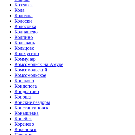
Козельск
Кола
Коломна
Колоски
Колосовка
Колпашево
Колпино
Колывань
Кольцово
Кольчугино
Коммунар
Комсомольск-на-Амуре
Комсомольский
Комсомольское
Конаково
Кондопога
Кондратово
Коноша
Конские раздоры
Константиновск
Конышевка
Копейск
Коренево
Кореновск
Коркино