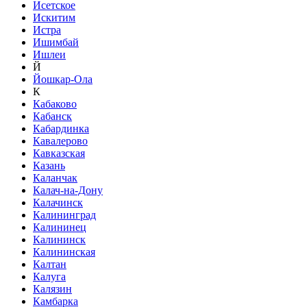
Исетское
Искитим
Истра
Ишимбай
Ишлеи
Й
Йошкар-Ола
К
Кабаково
Кабанск
Кабардинка
Кавалерово
Кавказская
Казань
Каланчак
Калач-на-Дону
Калачинск
Калининград
Калининец
Калининск
Калининская
Калтан
Калуга
Калязин
Камбарка