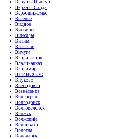
Верхняя Пышма
Верхняя Салда
Верхошижемье
Веселое
Видное
Винзили
Винсады
Витим
Витязево
Вичуга
Владивосток
Владикавказ
Владимир
ВНИИССОК
Внуково
Воеводовка
Вознесенка
Волгоград
Волгодонск
Волгореченск
Волжск
Волжский
Волноваха
Вологда
Володарск