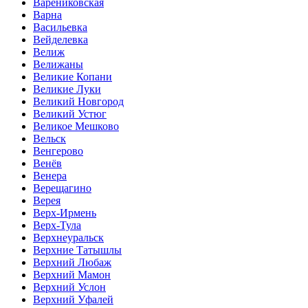
Варениковская
Варна
Васильевка
Вейделевка
Велиж
Велижаны
Великие Копани
Великие Луки
Великий Новгород
Великий Устюг
Великое Мешково
Вельск
Венгерово
Венёв
Венера
Верещагино
Верея
Верх-Ирмень
Верх-Тула
Верхнеуральск
Верхние Татышлы
Верхний Любаж
Верхний Мамон
Верхний Услон
Верхний Уфалей