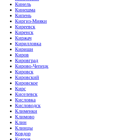
Кинель
Кинешма
Кипень
Киргиз-Мияки
Киреевск
Киренск
Киржач
Кирилловка
Кириши
Киров
Кировград
Кирово-Чепецк
Кировск
Кировский
Кировское
Кирс
Киселевск
Кисловка
Кисловодск
Клименки
Климово
Клин
Клинцы
Ковдор
Ковров