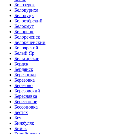
Белозерск
Белокуриха
Белолуцк
Белоозёрский
Белоомут
Белорецк
Белореченск
Белореченский
Белоярский
Белый Яр
Бельтирское
Бердск
Бердянск
Березники
Березовка
Березово
Березовский
Береславка
Берестовое
Бессоновка
Бестях
Бея
Бижбуляк
Бийск
Биробиджан