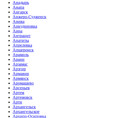
Анадырь
Анапа
Ангарск
Анжеро-Судженск
Анива
Анкудиновка
Анна
Антрацит
Апатиты
Апрелевка
Апшеронск
Арамиль
Арани
Арзамас
Арзгир
Армавир
Армянск
Аромашево
Арсеньев
Артем
Артемовск
Арти
Архангельск
Архангельское
Архипо-Осиповка