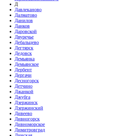
Д
Давлеканово
Далматово
Данилов
Данков
Даровской
Двуречье
Дебальцево
Дегтярск
Дедовск
Демьянка
Демьянское
Дербент
Дергачи
Десногорск
Детчино
Джанкой
Джубга
Дзержинск
Дзержинский
Дивеево
Дивногорск
Дивноморское
Димитровград
Динская