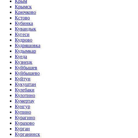
Крым
Крымск
Крючково
Кстово
Кубинка
Кувандык
Кугеси
Кудрово
Кудряшовка
Кудымкар
Куеда
Кузнецк
Куйбышев
Куйбышево
Куйтун
Кукуштан
Кулебаки
Кулотино
Кумертау
Кунгур
Купино
Курагино
Курахово
Курган
Курганинск