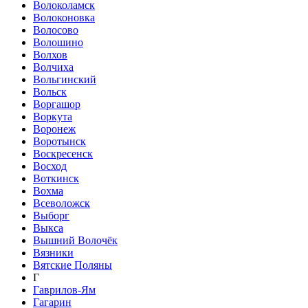
Волоколамск
Волоконовка
Волосово
Волошино
Волхов
Волчиха
Вольгинский
Вольск
Воргашор
Воркута
Воронеж
Воротынск
Воскресенск
Восход
Воткинск
Вохма
Всеволожск
Выборг
Выкса
Вышний Волочёк
Вязники
Вятские Поляны
Г
Гаврилов-Ям
Гагарин