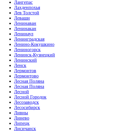
Лангепас
Лахденпохья
Лев Толстой
Леваши
Ленинаван
Ленинакан
Ленинаул
Ленинградская
Ленино-Кокушкино
Лениногорск
Ленинск-Кузнецкий
Ленинский
Ленск
Лермонтов
Лермонтово
Лесная Поляна
Лесная Поляна
Лесной
Лесной Городок
Лесозаводск
Лесосибирск
Ливны
Линево
Липецк
Лисичанск