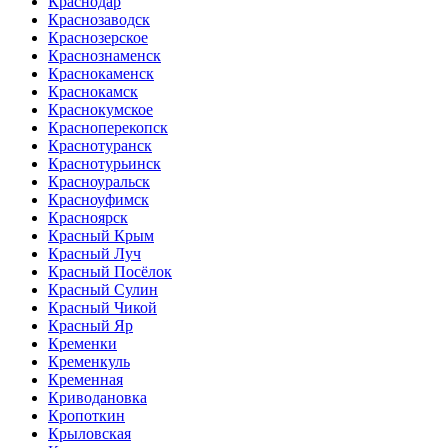
Краснодар
Краснозаводск
Краснозерское
Краснознаменск
Краснокаменск
Краснокамск
Краснокумское
Красноперекопск
Краснотуранск
Краснотурьинск
Красноуральск
Красноуфимск
Красноярск
Красный Крым
Красный Луч
Красный Посёлок
Красный Сулин
Красный Чикой
Красный Яр
Кременки
Кременкуль
Кременная
Криводановка
Кропоткин
Крыловская