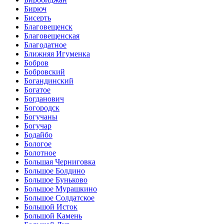
Бирюч
Бисерть
Благовещенск
Благовещенская
Благодатное
Ближняя Игуменка
Бобров
Бобровский
Богандинский
Богатое
Богданович
Богородск
Богучаны
Богучар
Бодайбо
Бологое
Болотное
Большая Черниговка
Большое Болдино
Большое Буньково
Большое Мурашкино
Большое Солдатское
Большой Исток
Большой Камень