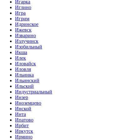
Игарка
Иглино
Игра
Игрим
Идринское
Ижевск
Изварино
Излучинск
Изобильный
Икша
Илек
Иловайск
Иловля
Ильинка
Ильинский
Ильский
Индустриальный
Инзер
Иноземцево
Инской
Инта
Ипатово
Ирбит
Иркутск
Ирмино