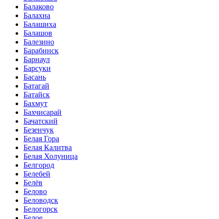
Балаково
Балахна
Балашиха
Балашов
Балезино
Барабинск
Барнаул
Барсуки
Басань
Батагай
Батайск
Бахмут
Бахчисарай
Бачатский
Безенчук
Белая Гора
Белая Калитва
Белая Холуница
Белгород
Белебей
Белёв
Белово
Беловодск
Белогорск
Белое