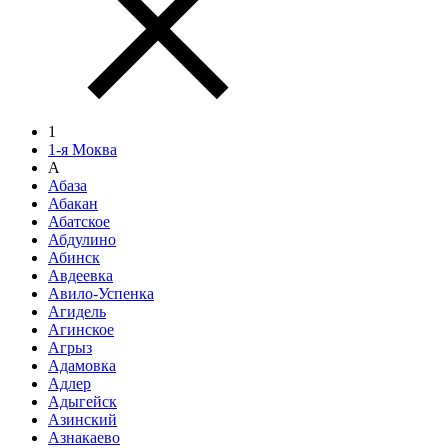
1
1-я Моква
А
Абаза
Абакан
Абатское
Абдулино
Абинск
Авдеевка
Авило-Успенка
Агидель
Агинское
Агрыз
Адамовка
Адлер
Адыгейск
Азинский
Азнакаево