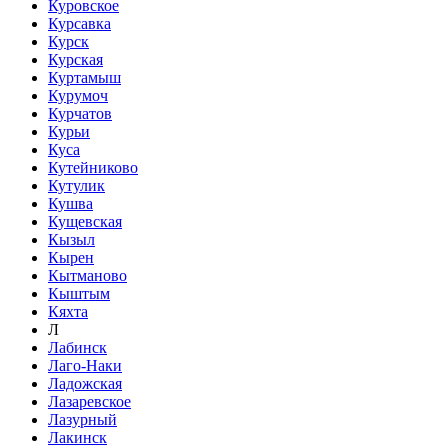
Куровское
Курсавка
Курск
Курская
Куртамыш
Курумоч
Курчатов
Курьи
Куса
Кутейниково
Кутулик
Кушва
Кущевская
Кызыл
Кырен
Кытманово
Кыштым
Кяхта
Л
Лабинск
Лаго-Наки
Ладожская
Лазаревское
Лазурный
Лакинск