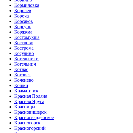
Кормиловка
Королев
Короча
Корсаков
Корсунь
Коряжма
Костомукша
Кострово
Кострома
Косулино
Котельники
Котельнич
Котлас
Котовск
Коченево
Кошки
Краматорск
Красная Поляна
Красная Яруга
Красницы
Красновишерск
Красногвардейское
Красногорск
Красногорский