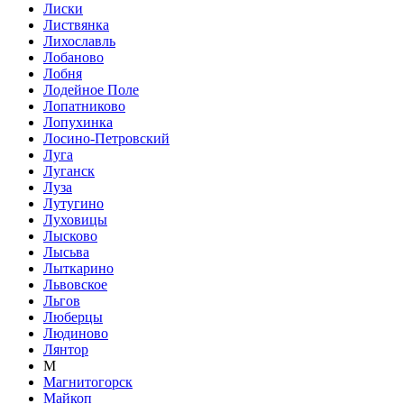
Лиски
Листвянка
Лихославль
Лобаново
Лобня
Лодейное Поле
Лопатниково
Лопухинка
Лосино-Петровский
Луга
Луганск
Луза
Лутугино
Луховицы
Лысково
Лысьва
Лыткарино
Львовское
Льгов
Люберцы
Людиново
Лянтор
М
Магнитогорск
Майкоп