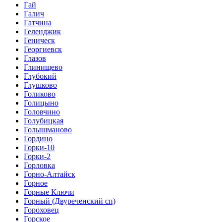
Гай
Галич
Гатчина
Геленджик
Геническ
Георгиевск
Глазов
Глинищево
Глубокий
Глушково
Голиково
Голицыно
Головчино
Голубицкая
Голышманово
Гордино
Горки-10
Горки-2
Горловка
Горно-Алтайск
Горное
Горные Ключи
Горный (Двуреченский сп)
Гороховец
Горское