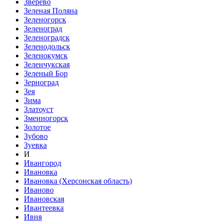
Зверево
Зеленая Поляна
Зеленогорск
Зеленоград
Зеленоградск
Зеленодольск
Зеленокумск
Зеленчукская
Зеленый Бор
Зерноград
Зея
Зима
Златоуст
Змеиногорск
Золотое
Зубово
Зуевка
И
Ивангород
Ивановка
Ивановка (Херсонская область)
Иваново
Ивановская
Ивантеевка
Ивня