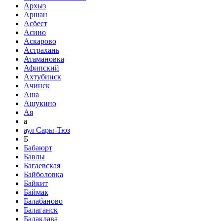
Архыз
Аршан
Асбест
Асино
Аскарово
Астрахань
Атамановка
Афипский
Ахтубинск
Ачинск
Аша
Ашукино
Ая
а
аул Сары-Тюз
Б
Бабаюрт
Бавлы
Багаевская
Байболовка
Байкит
Баймак
Балабаново
Балаганск
Балаклава