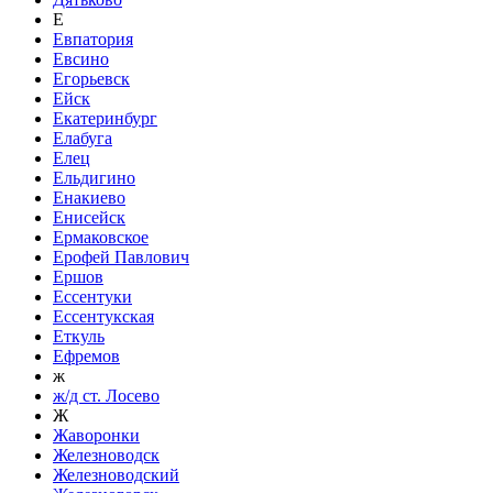
Е
Евпатория
Евсино
Егорьевск
Ейск
Екатеринбург
Елабуга
Елец
Ельдигино
Енакиево
Енисейск
Ермаковское
Ерофей Павлович
Ершов
Ессентуки
Ессентукская
Еткуль
Ефремов
ж
ж/д ст. Лосево
Ж
Жаворонки
Железноводск
Железноводский