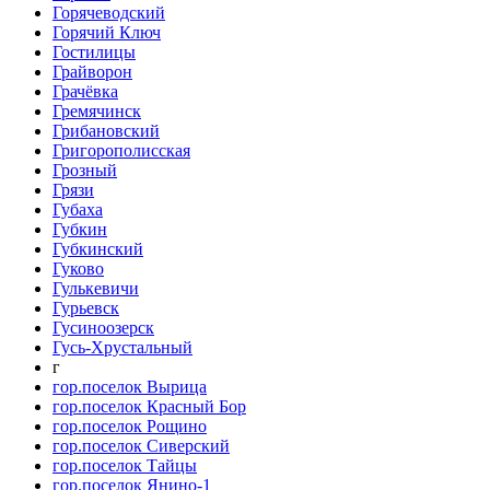
Горячеводский
Горячий Ключ
Гостилицы
Грайворон
Грачёвка
Гремячинск
Грибановский
Григорополисская
Грозный
Грязи
Губаха
Губкин
Губкинский
Гуково
Гулькевичи
Гурьевск
Гусиноозерск
Гусь-Хрустальный
г
гор.поселок Вырица
гор.поселок Красный Бор
гор.поселок Рощино
гор.поселок Сиверский
гор.поселок Тайцы
гор.поселок Янино-1