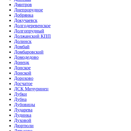
Дмитров
Днепрорудное
Добрянка
Докучаевск
Долгодеревенское
Долгопрудный
Должанский КПП
Долинск
Домбай
Домбаровский
Домодедово
Донецк
Донское
Донской
Дорохово
Досчатое
ДСК Мичуринец
Дубки
Дубна
Дубовицы
Дударева
Дудинка
Духовой
Дюртюли
Дятьково