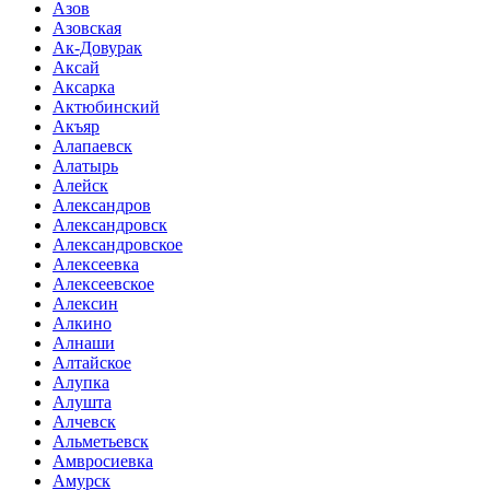
Азов
Азовская
Ак-Довурак
Аксай
Аксарка
Актюбинский
Акъяр
Алапаевск
Алатырь
Алейск
Александров
Александровск
Александровское
Алексеевка
Алексеевское
Алексин
Алкино
Алнаши
Алтайское
Алупка
Алушта
Алчевск
Альметьевск
Амвросиевка
Амурск