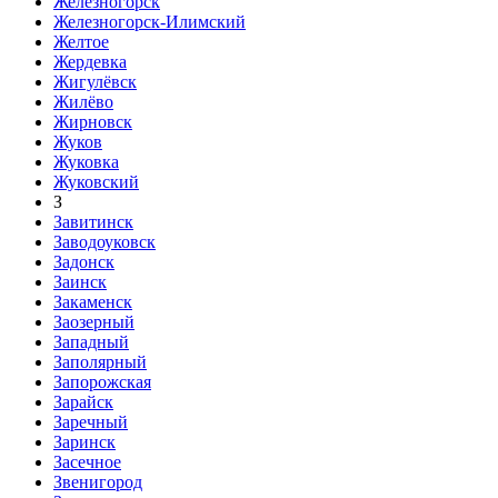
Железногорск
Железногорск-Илимский
Желтое
Жердевка
Жигулёвск
Жилёво
Жирновск
Жуков
Жуковка
Жуковский
З
Завитинск
Заводоуковск
Задонск
Заинск
Закаменск
Заозерный
Западный
Заполярный
Запорожская
Зарайск
Заречный
Заринск
Засечное
Звенигород