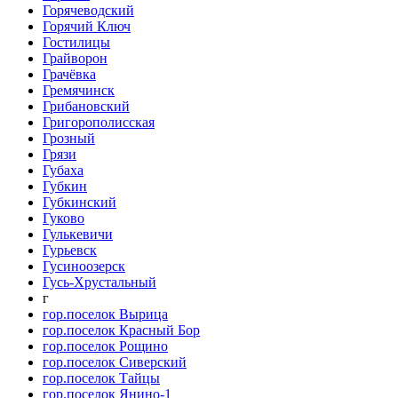
Горячеводский
Горячий Ключ
Гостилицы
Грайворон
Грачёвка
Гремячинск
Грибановский
Григорополисская
Грозный
Грязи
Губаха
Губкин
Губкинский
Гуково
Гулькевичи
Гурьевск
Гусиноозерск
Гусь-Хрустальный
г
гор.поселок Вырица
гор.поселок Красный Бор
гор.поселок Рощино
гор.поселок Сиверский
гор.поселок Тайцы
гор.поселок Янино-1