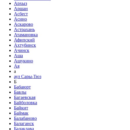
Архыз
Аршан
Асбест
Асино
Аскарово
Астрахань
Атамановка
Афипский
Ахтубинск
Ачинск
Аша
Ашукино
Ая
а
аул Сары-Тюз
Б
Бабаюрт
Бавлы
Багаевская
Байболовка
Байкит
Баймак
Балабаново
Балаганск
Балаклава