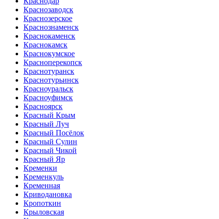
Краснодар
Краснозаводск
Краснозерское
Краснознаменск
Краснокаменск
Краснокамск
Краснокумское
Красноперекопск
Краснотуранск
Краснотурьинск
Красноуральск
Красноуфимск
Красноярск
Красный Крым
Красный Луч
Красный Посёлок
Красный Сулин
Красный Чикой
Красный Яр
Кременки
Кременкуль
Кременная
Криводановка
Кропоткин
Крыловская