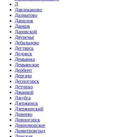
Д
Давлеканово
Далматово
Данилов
Данков
Даровской
Двуречье
Дебальцево
Дегтярск
Дедовск
Демьянка
Демьянское
Дербент
Дергачи
Десногорск
Детчино
Джанкой
Джубга
Дзержинск
Дзержинский
Дивеево
Дивногорск
Дивноморское
Димитровград
Динская