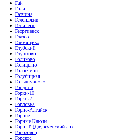
Гай
Галич
Гатчина
Геленджик
Геническ
Георгиевск
Глазов
Глинищево
Глубокий
Глушково
Голиково
Голицыно
Головчино
Голубицкая
Голышманово
Гордино
Горки-10
Горки-2
Горловка
Горно-Алтайск
Горное
Горные Ключи
Горный (Двуреченский сп)
Гороховец
Горское