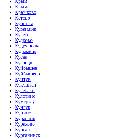
Крым
Крымск
Крючково
Кстово
Кубинка
Кувандык
Кугеси
Кудрово
Кудряшовка
Кудымкар
Куеда
Кузнецк
Куйбышев
Куйбышево
Куйтун
Кукуштан
Кулебаки
Кулотино
Кумертау
Кунгур
Купино
Курагино
Курахово
Курган
Курганинск