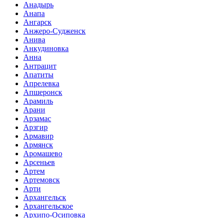
Анадырь
Анапа
Ангарск
Анжеро-Судженск
Анива
Анкудиновка
Анна
Антрацит
Апатиты
Апрелевка
Апшеронск
Арамиль
Арани
Арзамас
Арзгир
Армавир
Армянск
Аромашево
Арсеньев
Артем
Артемовск
Арти
Архангельск
Архангельское
Архипо-Осиповка