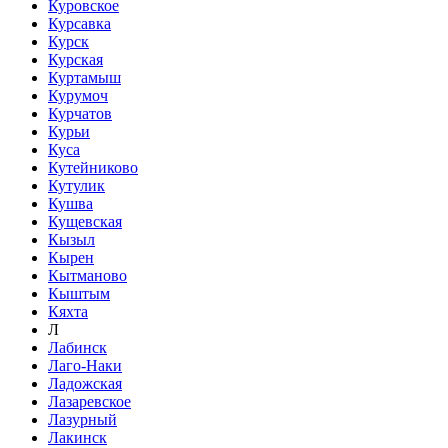
Куровское
Курсавка
Курск
Курская
Куртамыш
Курумоч
Курчатов
Курьи
Куса
Кутейниково
Кутулик
Кушва
Кущевская
Кызыл
Кырен
Кытманово
Кыштым
Кяхта
Л
Лабинск
Лаго-Наки
Ладожская
Лазаревское
Лазурный
Лакинск