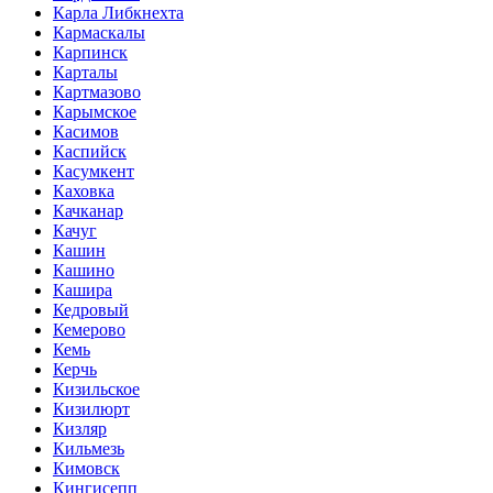
Карла Либкнехта
Кармаскалы
Карпинск
Карталы
Картмазово
Карымское
Касимов
Каспийск
Касумкент
Каховка
Качканар
Качуг
Кашин
Кашино
Кашира
Кедровый
Кемерово
Кемь
Керчь
Кизильское
Кизилюрт
Кизляр
Кильмезь
Кимовск
Кингисепп