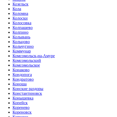
Козельск
Кола
Коломна
Колоски
Колосовка
Колпашево
Колпино
Колывань
Кольцово
Кольчугино
Коммунар
Комсомольск-на-Амуре
Комсомольский
Комсомольское
Конаково
Кондопога
Кондратово
Коноша
Конские раздоры
Константиновск
Конышевка
Копейск
Коренево
Кореновск
Коркино