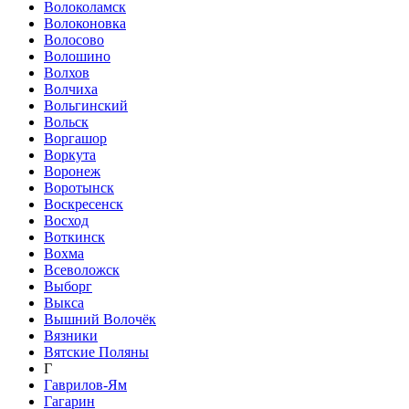
Волоколамск
Волоконовка
Волосово
Волошино
Волхов
Волчиха
Вольгинский
Вольск
Воргашор
Воркута
Воронеж
Воротынск
Воскресенск
Восход
Воткинск
Вохма
Всеволожск
Выборг
Выкса
Вышний Волочёк
Вязники
Вятские Поляны
Г
Гаврилов-Ям
Гагарин