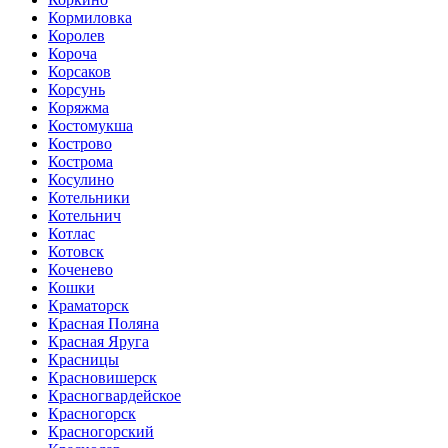
Кормиловка
Королев
Короча
Корсаков
Корсунь
Коряжма
Костомукша
Кострово
Кострома
Косулино
Котельники
Котельнич
Котлас
Котовск
Коченево
Кошки
Краматорск
Красная Поляна
Красная Яруга
Красницы
Красновишерск
Красногвардейское
Красногорск
Красногорский