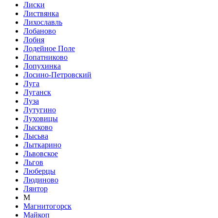
Лиски
Листвянка
Лихославль
Лобаново
Лобня
Лодейное Поле
Лопатниково
Лопухинка
Лосино-Петровский
Луга
Луганск
Луза
Лутугино
Луховицы
Лысково
Лысьва
Лыткарино
Львовское
Льгов
Люберцы
Людиново
Лянтор
М
Магнитогорск
Майкоп