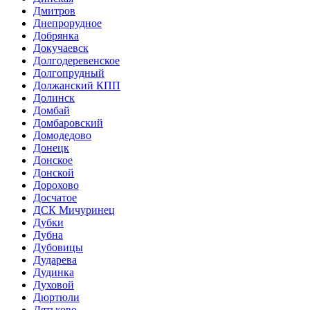
Дмитров
Днепрорудное
Добрянка
Докучаевск
Долгодеревенское
Долгопрудный
Должанский КПП
Долинск
Домбай
Домбаровский
Домодедово
Донецк
Донское
Донской
Дорохово
Досчатое
ДСК Мичуринец
Дубки
Дубна
Дубовицы
Дударева
Дудинка
Духовой
Дюртюли
Дятьково