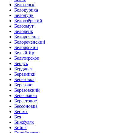
Белозерск
Белокуриха
Белолуцк
Белоозёрский
Белоомут
Белорецк
Белореченск
Белореченский
Белоярский
Белый Яр
Бельтирское
Бердск
Бердянск
Березники
Березовка
Березово
Березовский
Береславка
Берестовое
Бессоновка
Бестях
Бея
Бижбуляк
Бийск
Биробиджан