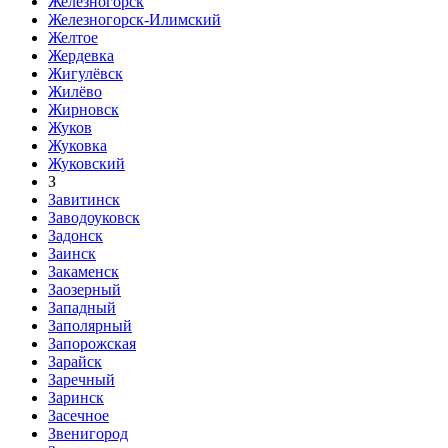
Железногорск
Железногорск-Илимский
Желтое
Жердевка
Жигулёвск
Жилёво
Жирновск
Жуков
Жуковка
Жуковский
З
Завитинск
Заводоуковск
Задонск
Заинск
Закаменск
Заозерный
Западный
Заполярный
Запорожская
Зарайск
Заречный
Заринск
Засечное
Звенигород