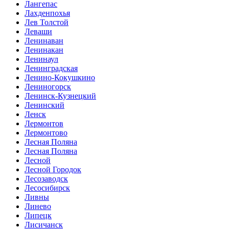
Лангепас
Лахденпохья
Лев Толстой
Леваши
Ленинаван
Ленинакан
Ленинаул
Ленинградская
Ленино-Кокушкино
Лениногорск
Ленинск-Кузнецкий
Ленинский
Ленск
Лермонтов
Лермонтово
Лесная Поляна
Лесная Поляна
Лесной
Лесной Городок
Лесозаводск
Лесосибирск
Ливны
Линево
Липецк
Лисичанск