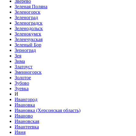
Зверево
Зеленая Поляна
Зеленогорск
Зеленоград
Зеленоградск
Зеленодольск
Зеленокумск
Зеленчукская
Зеленый Бор
Зерноград
Зея
Зима
Златоуст
Змеиногорск
Золотое
Зубово
Зуевка
И
Ивангород
Ивановка
Ивановка (Херсонская область)
Иваново
Ивановская
Ивантеевка
Ивня