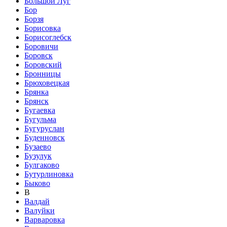
Большой Луг
Бор
Борзя
Борисовка
Борисоглебск
Боровичи
Боровск
Боровский
Бронницы
Брюховецкая
Брянка
Брянск
Бугаевка
Бугульма
Бугуруслан
Буденновск
Бузаево
Бузулук
Булгаково
Бутурлиновка
Быково
В
Валдай
Валуйки
Варваровка