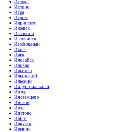
Игарка
Иглино
Игра
Игрим
Идринское
Ижевск
Изварино
Излучинск
Изобильный
Икша
Илек
Иловайск
Иловля
Ильинка
Ильинский
Ильский
Индустриальный
Инзер
Иноземцево
Инской
Инта
Ипатово
Ирбит
Иркутск
Ирмино