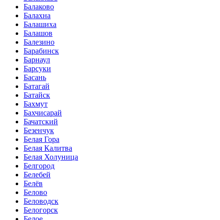
Балаково
Балахна
Балашиха
Балашов
Балезино
Барабинск
Барнаул
Барсуки
Басань
Батагай
Батайск
Бахмут
Бахчисарай
Бачатский
Безенчук
Белая Гора
Белая Калитва
Белая Холуница
Белгород
Белебей
Белёв
Белово
Беловодск
Белогорск
Белое