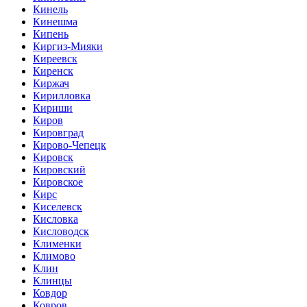
Кинель
Кинешма
Кипень
Киргиз-Мияки
Киреевск
Киренск
Киржач
Кирилловка
Кириши
Киров
Кировград
Кирово-Чепецк
Кировск
Кировский
Кировское
Кирс
Киселевск
Кисловка
Кисловодск
Клименки
Климово
Клин
Клинцы
Ковдор
Ковров