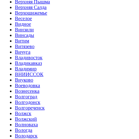
Верхняя Пышма
Верхняя Салда
Верхошижемье
Веселое
Видное
Винзили
Винсады
Витим
Витязево
Вичуга
Владивосток
Владикавказ
Владимир
ВНИИССОК
Внуково
Воеводовка
Вознесенка
Волгоград
Волгодонск
Волгореченск
Волжск
Волжский
Волноваха
Вологда
Володарск