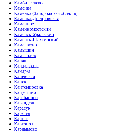
Камбилеевское
Каменка
Каменка (Запорожская область)
Каменка-Днепровская
Каменное
Каменномостский
Каменск-Уральский
Каменск-Шахтинский
Камешково
Камышин
Камышлов
Канаш
Кандалакша
Кандры
Каневская
Канск
Кантемировка
Капустино
Карабаново
Караидель
Карасук
Карачев
Каргат
Каргополь
Кардымово