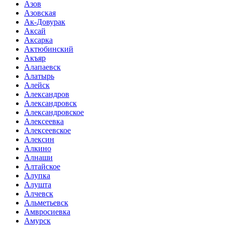
Азов
Азовская
Ак-Довурак
Аксай
Аксарка
Актюбинский
Акъяр
Алапаевск
Алатырь
Алейск
Александров
Александровск
Александровское
Алексеевка
Алексеевское
Алексин
Алкино
Алнаши
Алтайское
Алупка
Алушта
Алчевск
Альметьевск
Амвросиевка
Амурск