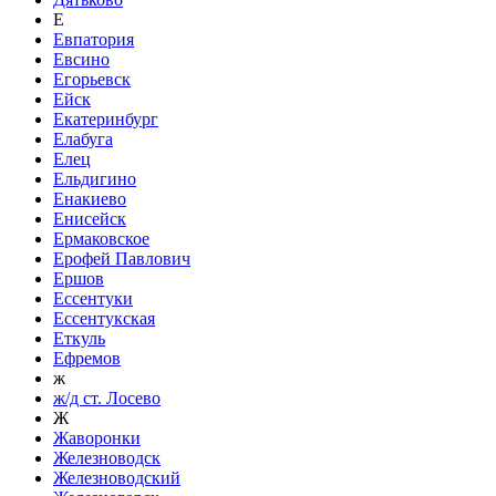
Е
Евпатория
Евсино
Егорьевск
Ейск
Екатеринбург
Елабуга
Елец
Ельдигино
Енакиево
Енисейск
Ермаковское
Ерофей Павлович
Ершов
Ессентуки
Ессентукская
Еткуль
Ефремов
ж
ж/д ст. Лосево
Ж
Жаворонки
Железноводск
Железноводский