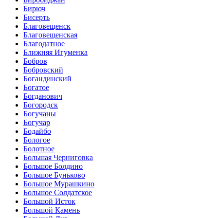
Бирюч
Бисерть
Благовещенск
Благовещенская
Благодатное
Ближняя Игуменка
Бобров
Бобровский
Богандинский
Богатое
Богданович
Богородск
Богучаны
Богучар
Бодайбо
Бологое
Болотное
Большая Черниговка
Большое Болдино
Большое Буньково
Большое Мурашкино
Большое Солдатское
Большой Исток
Большой Камень