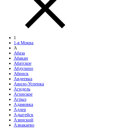
1
1-я Моква
А
Абаза
Абакан
Абатское
Абдулино
Абинск
Авдеевка
Авило-Успенка
Агидель
Агинское
Агрыз
Адамовка
Адлер
Адыгейск
Азинский
Азнакаево