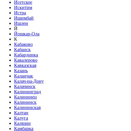
Исетское
Искитим
Истра
Ишимбай
Ишлеи
Й
Йошкар-Ола
К
Кабаково
Кабанск
Кабардинка
Кавалерово
Кавказская
Казань
Каланчак
Калач-на-Дону
Калачинск
Калининград
Калининец
Калининск
Калининская
Калтан
Калуга
Калязин
Камбарка