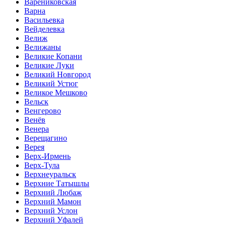
Варениковская
Варна
Васильевка
Вейделевка
Велиж
Велижаны
Великие Копани
Великие Луки
Великий Новгород
Великий Устюг
Великое Мешково
Вельск
Венгерово
Венёв
Венера
Верещагино
Верея
Верх-Ирмень
Верх-Тула
Верхнеуральск
Верхние Татышлы
Верхний Любаж
Верхний Мамон
Верхний Услон
Верхний Уфалей