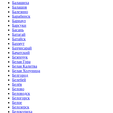
Балашиха
Балашов
Балезино
Барабинск
Барнаул
Барсуки
Басань
Батагай
Батайск
Бахмут
Бахчисарай
Бачатский
Безенчук
Белая Гора
Белая Калитва
Белая Холуница
Белгород
Белебей
Белёв
Белово
Беловодск
Белогорск
Белое
Белозерск
Белокуриха