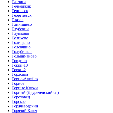
Гатчина
Геленджик
Геническ
Георгиевск
Глазов
Глинищево
Глубокий
Глушково
Голиково
Голицыно
Головчино
Голубицкая
Голышманово
Гордино
Горки-10
Горки-2
Горловка
Горно-Алтайск
Горное
Горные Ключи
Горный (Двуреченский сп)
Гороховец
Горское
Горячеводский
Горячий Ключ