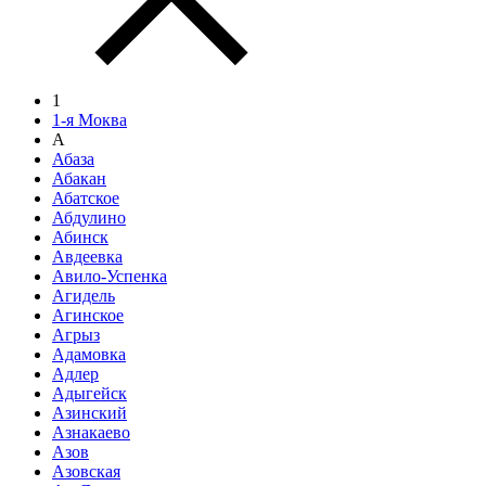
1
1-я Моква
А
Абаза
Абакан
Абатское
Абдулино
Абинск
Авдеевка
Авило-Успенка
Агидель
Агинское
Агрыз
Адамовка
Адлер
Адыгейск
Азинский
Азнакаево
Азов
Азовская