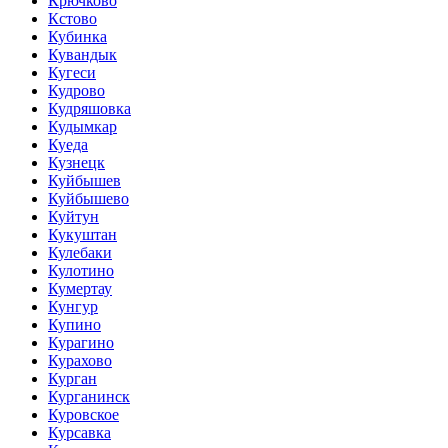
Крючково
Кстово
Кубинка
Кувандык
Кугеси
Кудрово
Кудряшовка
Кудымкар
Куеда
Кузнецк
Куйбышев
Куйбышево
Куйтун
Кукуштан
Кулебаки
Кулотино
Кумертау
Кунгур
Купино
Курагино
Курахово
Курган
Курганинск
Куровское
Курсавка