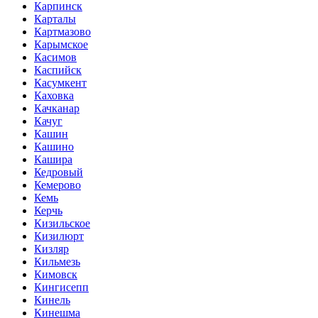
Карпинск
Карталы
Картмазово
Карымское
Касимов
Каспийск
Касумкент
Каховка
Качканар
Качуг
Кашин
Кашино
Кашира
Кедровый
Кемерово
Кемь
Керчь
Кизильское
Кизилюрт
Кизляр
Кильмезь
Кимовск
Кингисепп
Кинель
Кинешма