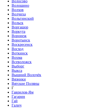
Волосово
Волошино
Волхов
Волчиха
Вольгинский
Вольск
Воргашор
Воркута
Воронеж
Воротынск
Воскресенск
Восход
Воткинск
Вохма
Всеволожск
Выборг
Выкса
Вышний Волочёк
Вязники
Вятские Поляны
Г
Гаврилов-Ям
Гагарин
Гай
Галич