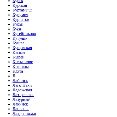
Курск
Курская
Куртамыш
Курумоч
Курчатов
Курьи
Куса
Кутейниково
Кутулик
Кушва
Кущевская
Кызыл
Кырен
Кытманово
Кыштым
Кяхта
Л
Лабинск
Лаго-Наки
Ладожская
Лазаревское
Лазурный
Лакинск
Лангепас
Лахденпохья