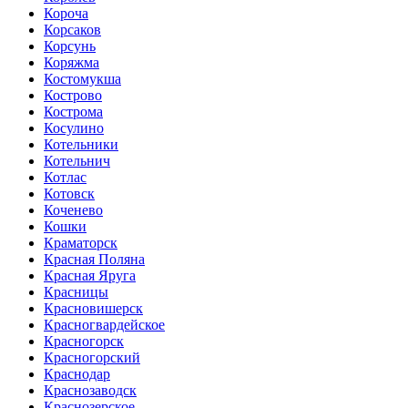
Короча
Корсаков
Корсунь
Коряжма
Костомукша
Кострово
Кострома
Косулино
Котельники
Котельнич
Котлас
Котовск
Коченево
Кошки
Краматорск
Красная Поляна
Красная Яруга
Красницы
Красновишерск
Красногвардейское
Красногорск
Красногорский
Краснодар
Краснозаводск
Краснозерское