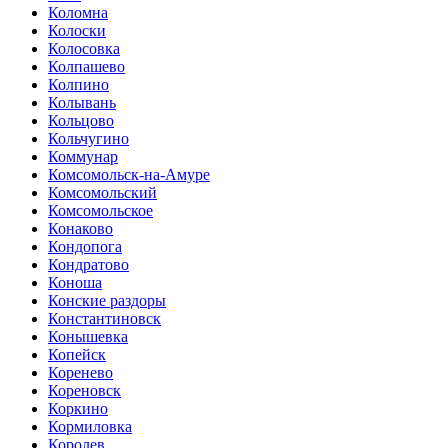
Коломна
Колоски
Колосовка
Колпашево
Колпино
Колывань
Кольцово
Кольчугино
Коммунар
Комсомольск-на-Амуре
Комсомольский
Комсомольское
Конаково
Кондопога
Кондратово
Коноша
Конские раздоры
Константиновск
Конышевка
Копейск
Коренево
Кореновск
Коркино
Кормиловка
Королев