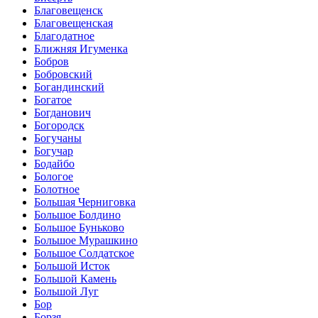
Благовещенск
Благовещенская
Благодатное
Ближняя Игуменка
Бобров
Бобровский
Богандинский
Богатое
Богданович
Богородск
Богучаны
Богучар
Бодайбо
Бологое
Болотное
Большая Черниговка
Большое Болдино
Большое Буньково
Большое Мурашкино
Большое Солдатское
Большой Исток
Большой Камень
Большой Луг
Бор
Борзя