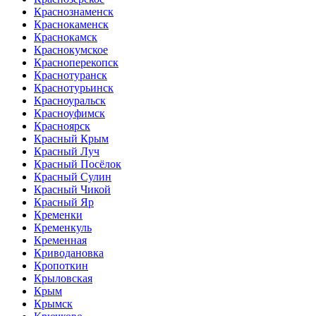
Краснознаменск
Краснокаменск
Краснокамск
Краснокумское
Красноперекопск
Краснотуранск
Краснотурьинск
Красноуральск
Красноуфимск
Красноярск
Красный Крым
Красный Луч
Красный Посёлок
Красный Сулин
Красный Чикой
Красный Яр
Кременки
Кременкуль
Кременная
Криводановка
Кропоткин
Крыловская
Крым
Крымск