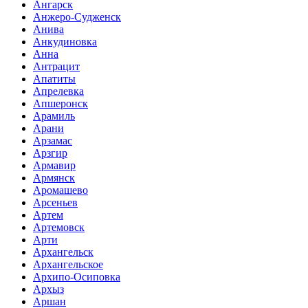
Ангарск
Анжеро-Судженск
Анива
Анкудиновка
Анна
Антрацит
Апатиты
Апрелевка
Апшеронск
Арамиль
Арани
Арзамас
Арзгир
Армавир
Армянск
Аромашево
Арсеньев
Артем
Артемовск
Арти
Архангельск
Архангельское
Архипо-Осиповка
Архыз
Аршан