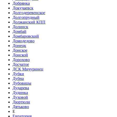
Добрянка
Докучаевск
Долгодеревенское
Долгопрудный
Должанский КПП
Долинск
Домбай
Домбаровский
Домодедово
Донецк
Донское
Донской
Дорохово
Досчатое
ДСК Мичуринец
Дубки
Дубна
Дубовицы
Дударева
Дудинка
Духовой
Дюртюли
Дятьково
Е
Евпатория