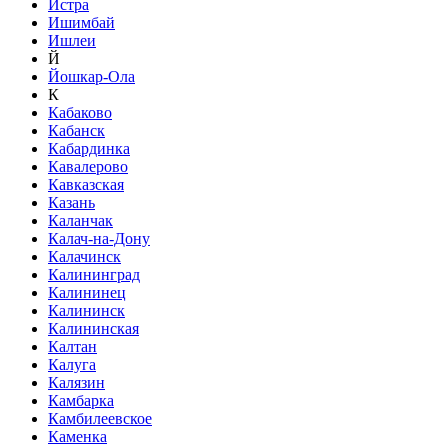
Истра
Ишимбай
Ишлеи
Й
Йошкар-Ола
К
Кабаково
Кабанск
Кабардинка
Кавалерово
Кавказская
Казань
Каланчак
Калач-на-Дону
Калачинск
Калининград
Калининец
Калининск
Калининская
Калтан
Калуга
Калязин
Камбарка
Камбилеевское
Каменка