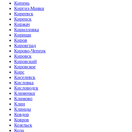
Кипень
Киргиз-Мияки
Киреевск
Киренск
Киржач
Кирилловка
Кириши
Киров
Кировград
Кирово-Чепецк
Кировск
Кировский
Кировское
Кирс
Киселевск
Кисловка
Кисловодск
Клименки
Климово
Клин
Клинцы
Ковдор
Ковров
Козельск
Кола