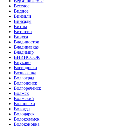
Верхошижемье
Веселое
Видное
Винзили
Винсады
Витим
Витязево
Вичуга
Владивосток
Владикавказ
Владимир
ВНИИССОК
Внуково
Воеводовка
Вознесенка
Волгоград
Волгодонск
Волгореченск
Волжск
Волжский
Волноваха
Вологда
Володарск
Волоколамск
Волоконовка