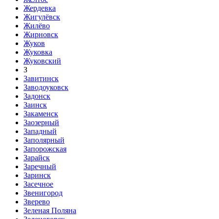
Жердевка
Жигулёвск
Жилёво
Жирновск
Жуков
Жуковка
Жуковский
З
Завитинск
Заводоуковск
Задонск
Заинск
Закаменск
Заозерный
Западный
Заполярный
Запорожская
Зарайск
Заречный
Заринск
Засечное
Звенигород
Зверево
Зеленая Поляна