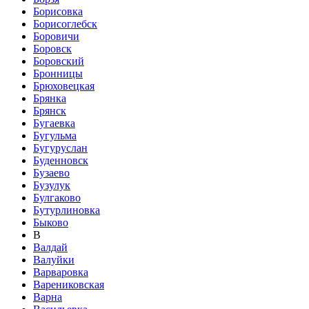
Борисовка
Борисоглебск
Боровичи
Боровск
Боровский
Бронницы
Брюховецкая
Брянка
Брянск
Бугаевка
Бугульма
Бугуруслан
Буденновск
Бузаево
Бузулук
Булгаково
Бутурлиновка
Быково
В
Валдай
Валуйки
Варваровка
Варениковская
Варна