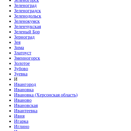
Зеленогорск
Зеленоград
Зеленоградск
Зеленодольск
Зеленокумск
Зеленчукская
Зеленый Бор
Зерноград
Зея
Зима
Златоуст
Змеиногорск
Золотое
Зубово
Зуевка
И
Ивангород
Ивановка
Ивановка (Херсонская область)
Иваново
Ивановская
Ивантеевка
Ивня
Игарка
Иглино