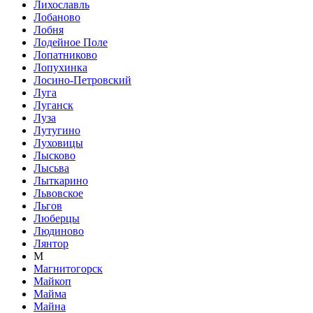
Лихославль
Лобаново
Лобня
Лодейное Поле
Лопатниково
Лопухинка
Лосино-Петровский
Луга
Луганск
Луза
Лутугино
Луховицы
Лысково
Лысьва
Лыткарино
Львовское
Льгов
Люберцы
Людиново
Лянтор
М
Магнитогорск
Майкоп
Майма
Майна