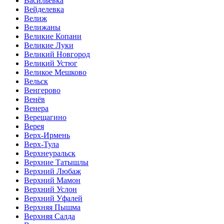
Васильевка
Вейделевка
Велиж
Велижаны
Великие Копани
Великие Луки
Великий Новгород
Великий Устюг
Великое Мешково
Вельск
Венгерово
Венёв
Венера
Верещагино
Верея
Верх-Ирмень
Верх-Тула
Верхнеуральск
Верхние Татышлы
Верхний Любаж
Верхний Мамон
Верхний Услон
Верхний Уфалей
Верхняя Пышма
Верхняя Салда