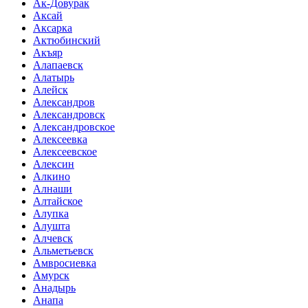
Ак-Довурак
Аксай
Аксарка
Актюбинский
Акъяр
Алапаевск
Алатырь
Алейск
Александров
Александровск
Александровское
Алексеевка
Алексеевское
Алексин
Алкино
Алнаши
Алтайское
Алупка
Алушта
Алчевск
Альметьевск
Амвросиевка
Амурск
Анадырь
Анапа