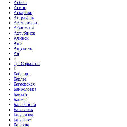
Асбест
Асино
Аскарово
Астрахань
Атамановка
Афипский
Ахтубинск
Ачинск
Аша
Ашукино
Ая
а
аул Сары-Тюз
Б
Бабаюрт
Бавлы
Багаевская
Байболовка
Байкит
Баймак
Балабаново
Балаганск
Балаклава
Балаково
Балахна