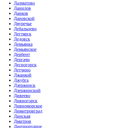
Далматово
Данилов
Данков
Даровской
Двуречье
Дебальцево
Дегтярск
Дедовск
Демьянка
Демьянское
Дербент
Дергачи
Десногорск
Детчино
Джанкой
Джубга
Дзержинск
Дзержинский
Дивеево
Дивногорск
Дивноморское
Димитровград
Динская
Дмитров
Днепрорудное