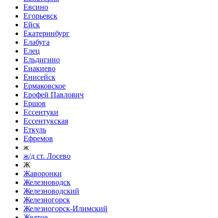
Евсино
Егорьевск
Ейск
Екатеринбург
Елабуга
Елец
Ельдигино
Енакиево
Енисейск
Ермаковское
Ерофей Павлович
Ершов
Ессентуки
Ессентукская
Еткуль
Ефремов
ж
ж/д ст. Лосево
Ж
Жаворонки
Железноводск
Железноводский
Железногорск
Железногорск-Илимский
Желтое