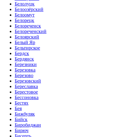
Белолуцк
Белоозёрский
Белоомут
Белорецк
Белореченск
Белореченский
Белоярский
Белый Яр
Бельтирское
Бердск
Бердянск
Березники
Березовка
Березово
Березовский
Береславка
Берестовое
Бессоновка
Бестях
Бея
Бижбуляк
Бийск
Биробиджан
Бирюч
Бисерть