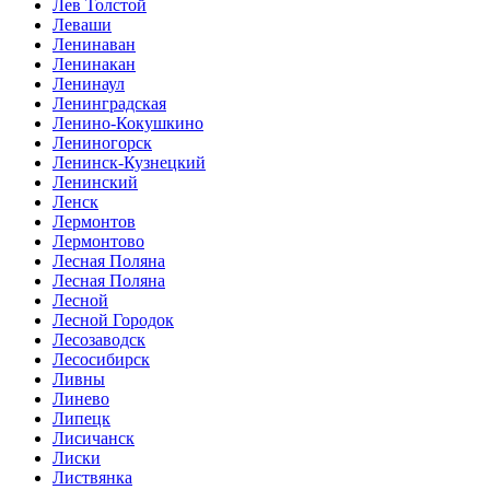
Лев Толстой
Леваши
Ленинаван
Ленинакан
Ленинаул
Ленинградская
Ленино-Кокушкино
Лениногорск
Ленинск-Кузнецкий
Ленинский
Ленск
Лермонтов
Лермонтово
Лесная Поляна
Лесная Поляна
Лесной
Лесной Городок
Лесозаводск
Лесосибирск
Ливны
Линево
Липецк
Лисичанск
Лиски
Листвянка