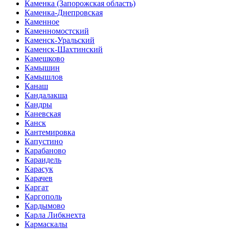
Каменка (Запорожская область)
Каменка-Днепровская
Каменное
Каменномостский
Каменск-Уральский
Каменск-Шахтинский
Камешково
Камышин
Камышлов
Канаш
Кандалакша
Кандры
Каневская
Канск
Кантемировка
Капустино
Карабаново
Караидель
Карасук
Карачев
Каргат
Каргополь
Кардымово
Карла Либкнехта
Кармаскалы