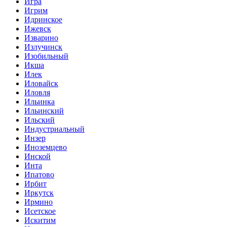
Игра
Игрим
Идринское
Ижевск
Изварино
Излучинск
Изобильный
Икша
Илек
Иловайск
Иловля
Ильинка
Ильинский
Ильский
Индустриальный
Инзер
Иноземцево
Инской
Инта
Ипатово
Ирбит
Иркутск
Ирмино
Исетское
Искитим