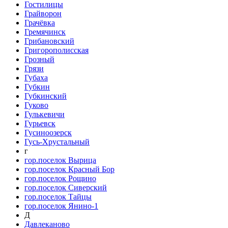
Гостилицы
Грайворон
Грачёвка
Гремячинск
Грибановский
Григорополисская
Грозный
Грязи
Губаха
Губкин
Губкинский
Гуково
Гулькевичи
Гурьевск
Гусиноозерск
Гусь-Хрустальный
г
гор.поселок Вырица
гор.поселок Красный Бор
гор.поселок Рощино
гор.поселок Сиверский
гор.поселок Тайцы
гор.поселок Янино-1
Д
Давлеканово