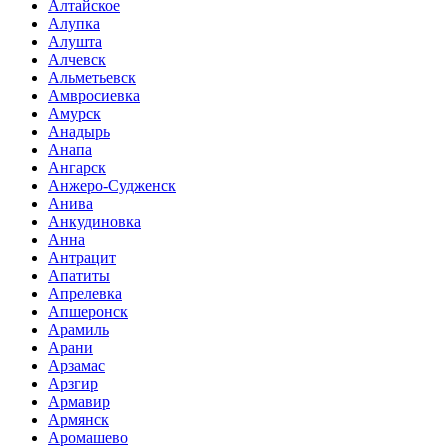
Алтайское
Алупка
Алушта
Алчевск
Альметьевск
Амвросиевка
Амурск
Анадырь
Анапа
Ангарск
Анжеро-Судженск
Анива
Анкудиновка
Анна
Антрацит
Апатиты
Апрелевка
Апшеронск
Арамиль
Арани
Арзамас
Арзгир
Армавир
Армянск
Аромашево