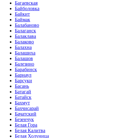
Багаевская
Байболовка
Байкит
Баймак
Балабаново
Балаганск
Балаклава
Балаково
Балахна
Балашиха
Балашов
Балезино
Барабинск
Барнаул
Барсуки
Басань
Батагай
Батайск
Бахмут
Бахчисарай
Бачатский
Безенчук
Белая Гора
Белая Калитва
Белая Холуница