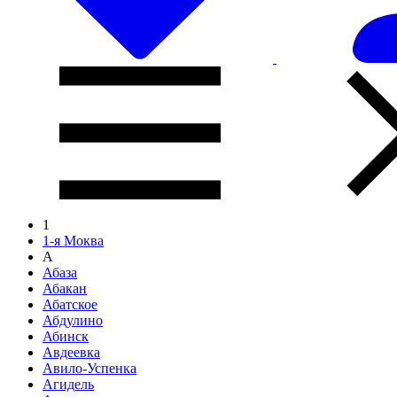
1
1-я Моква
А
Абаза
Абакан
Абатское
Абдулино
Абинск
Авдеевка
Авило-Успенка
Агидель