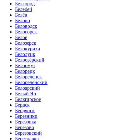
Белгород
Белебей
Белёв
Белово
Беловодск
Белогорск
Белое
Белозерск
Белокуриха
Белолуцк
Белоозёрский
Белоомут
Белорецк
Белореченск
Белореченский
Белоярский
Белый Яр
Бельтирское
Бердск
Бердянск
Березники
Березовка
Березово
Березовский
Береславка