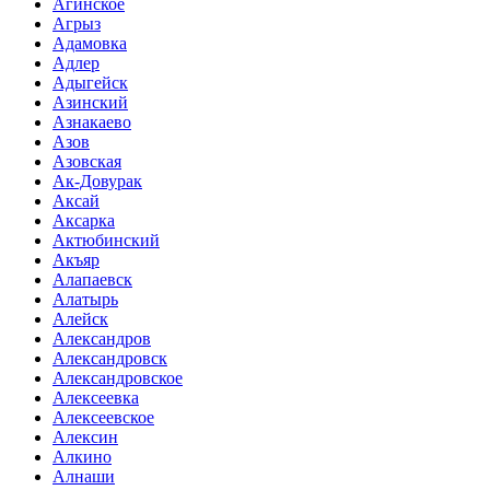
Агинское
Агрыз
Адамовка
Адлер
Адыгейск
Азинский
Азнакаево
Азов
Азовская
Ак-Довурак
Аксай
Аксарка
Актюбинский
Акъяр
Алапаевск
Алатырь
Алейск
Александров
Александровск
Александровское
Алексеевка
Алексеевское
Алексин
Алкино
Алнаши