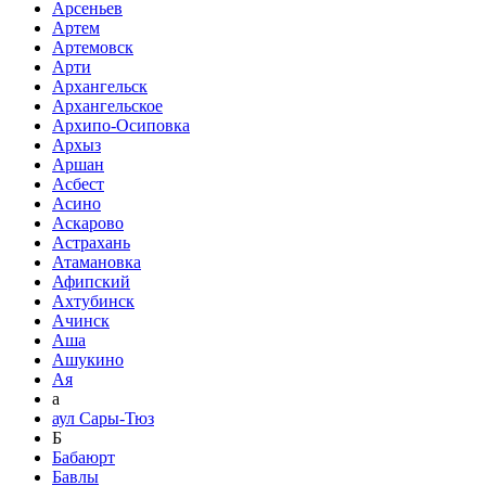
Арсеньев
Артем
Артемовск
Арти
Архангельск
Архангельское
Архипо-Осиповка
Архыз
Аршан
Асбест
Асино
Аскарово
Астрахань
Атамановка
Афипский
Ахтубинск
Ачинск
Аша
Ашукино
Ая
а
аул Сары-Тюз
Б
Бабаюрт
Бавлы