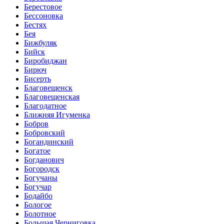
Берестовое
Бессоновка
Бестях
Бея
Бижбуляк
Бийск
Биробиджан
Бирюч
Бисерть
Благовещенск
Благовещенская
Благодатное
Ближняя Игуменка
Бобров
Бобровский
Богандинский
Богатое
Богданович
Богородск
Богучаны
Богучар
Бодайбо
Бологое
Болотное
Большая Черниговка